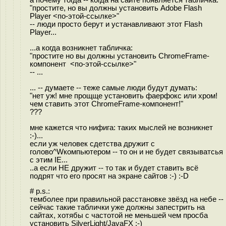
"простите, но вы должны установить Adobe Flash
Player <по-этой-ссылке>"
-- люди просто берут и устанавливают этот Flash
Player...
...а когда возникнет табличка:
"простите но вы должны установить ChromeFrame-
компонент <по-этой-ссылке>"
-- ...
... -- думаете -- теже самые люди будут думать:
"нет уж! мне прощще установить фаерфокс или хром!
чем ставить этот ChromeFrame-компонент!"
???
мне кажется что нифига: таких мыслей не возникнет
:-)...
если уж человек сдетства дружит с
голово^Wкомпьютером -- то он и не будет связыватсья
с этим IE...
..а если НЕ дружит -- то так и будет ставить всё
подрят что его просят на экране сайтов :-) :-D
# p.s.:
темболее при правильной расстановке звёзд на небе --
сейчас такие таблички уже должны запестрить на
сайтах, хотябы с частотой не меньшей чем просба
установить SilverLight/JavaFX :-)