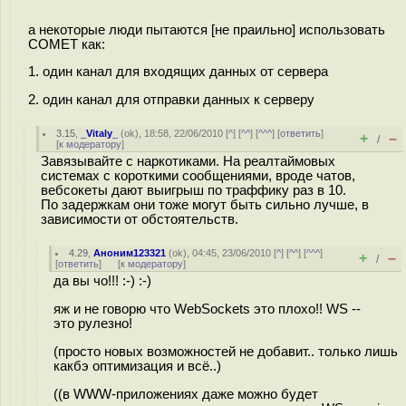
а некоторые люди пытаются [не праильно] использовать
COMET как:
1. один канал для входящих данных от сервера
2. один канал для отправки данных к серверу
3.15
,
_Vitaly_
(
ok
), 18:58, 22/06/2010 [
^
] [
^^
] [
^^^
] [
ответить
]
+
–
/
[
к модератору
]
Завязывайте с наркотиками. На реалтаймовых
системах с короткими сообщениями, вроде чатов,
вебсокеты дают выигрыш по траффику раз в 10.
По задержкам они тоже могут быть сильно лучше, в
зависимости от обстоятельств.
4.29
,
Аноним123321
(
ok
), 04:45, 23/06/2010 [
^
] [
^^
] [
^^^
]
+
–
/
[
ответить
]
[
к модератору
]
да вы чо!!! :-) :-)
яж и не говорю что WebSockets это плохо!! WS --
это рулезно!
(просто новых возможностей не добавит.. только лишь
какбэ оптимизация и всё..)
((в WWW-приложениях даже можно будет