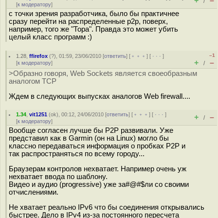
+
–
/
[
к модератору
]
с точки зрения разработчика, было бы практичнее
сразу перейти на распределенные p2p, поверх,
например, того же "Тора". Правда это может убить
целый класс программ :)
–1
1.28
,
ffirefox
(
?
), 01:59, 23/06/2010 [
ответить
] [
﹢﹢﹢
] [
· · ·
]
+
–
[
к модератору
]
/
>Образно говоря, Web Sockets является своеобразным
аналогом TCP
Ждем в следующих выпусках аналогов Web firewall....
1.34
,
vit1251
(
ok
), 00:12, 24/06/2010 [
ответить
] [
﹢﹢﹢
] [
· · ·
]
+
–
/
[
к модератору
]
Вообще согласен лучше бы P2P развивали. Уже
представил как в Garmin (он на Linux) могло бы
классно передаваться информация о пробках P2P и
так распространяться по всему городу...
Браузерам контролов нехватает. Например очень уж
нехватает ввода по шаблону.
Видео и аудио (progressive) уже за#@#$ли со своими
отчислениями.
Не хватает реально IPv6 что бы соединения открывались
быстрее. Дело в IPv4 из-за постоянного пересчета