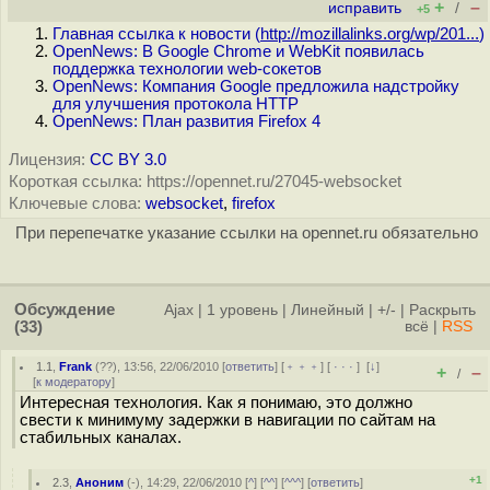
+
–
исправить
/
+5
Главная ссылка к новости (
http://mozillalinks.org/wp/201...
)
OpenNews: В Google Chrome и WebKit появилась
поддержка технологии web-сокетов
OpenNews: Компания Google предложила надстройку
для улучшения протокола HTTP
OpenNews: План развития Firefox 4
Лицензия:
CC BY 3.0
Короткая ссылка: https://opennet.ru/27045-websocket
Ключевые слова:
websocket
,
firefox
При перепечатке указание ссылки на opennet.ru обязательно
Обсуждение
Ajax
|
1 уровень
|
Линейный
|
+/-
|
Раскрыть
(33)
всё
|
RSS
1.1
,
Frank
(
??
), 13:56, 22/06/2010 [
ответить
] [
﹢﹢﹢
] [
· · ·
]
[
↓
]
+
–
/
[
к модератору
]
Интересная технология. Как я понимаю, это должно
свести к минимуму задержки в навигации по сайтам на
стабильных каналах.
+1
2.3
,
Аноним
(
-
), 14:29, 22/06/2010 [
^
] [
^^
] [
^^^
] [
ответить
]