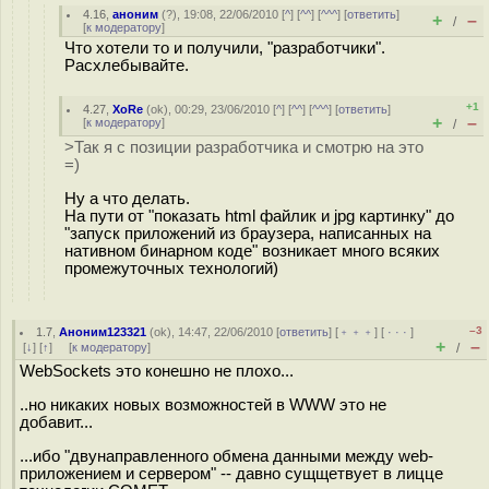
4.16
,
аноним
(
?
), 19:08, 22/06/2010 [
^
] [
^^
] [
^^^
] [
ответить
]
+
–
/
[
к модератору
]
Что хотели то и получили, "разработчики".
Расхлебывайте.
+1
4.27
,
XoRe
(
ok
), 00:29, 23/06/2010 [
^
] [
^^
] [
^^^
] [
ответить
]
+
–
[
к модератору
]
/
>Так я с позиции разработчика и смотрю на это
=)
Ну а что делать.
На пути от "показать html файлик и jpg картинку" до
"запуск приложений из браузера, написанных на
нативном бинарном коде" возникает много всяких
промежуточных технологий)
–3
1.7
,
Аноним123321
(
ok
), 14:47, 22/06/2010 [
ответить
] [
﹢﹢﹢
] [
· · ·
]
+
–
[
↓
] [
↑
] [
к модератору
]
/
WebSockets это конешно не плохо...
..но никаких новых возможностей в WWW это не
добавит...
...ибо "двунаправленного обмена данными между web-
приложением и сервером" -- давно сущщетвует в лицце