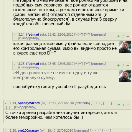
Не говрите о чём не знаете, все ролики на youtubeи и на
подобных ему сервисах все ролики отдаются
отдельным потоком, а реклама и остальные примочки
(сабы, метки, etc) отдаются отдельным xml (и
благополучно блокируется), в случае html5 сверху
кладётся обыкновенный div
3.24
,
ffsdmad
(
ok
), 23:42, 22/06/2010 [
^
] [
^^
] [
^^^
] [
ответить
]
+
–
/
[
к модератору
]
какая разница какое имя у файла если совпадает
его контрольная сумма, имхо вы видимо просто не
в курсе ещё про DHT
3.25
,
ffsdmad
(
ok
), 23:45, 22/06/2010 [
^
] [
^^
] [
^^^
] [
ответить
]
+
–
/
[
к модератору
]
>И два ролика уже не имеют одну и ту же
контрольную сумму.
попробуйте утилиту youtube-dl, разубедитесь
1.14
,
SpeedyWizard
(
ok
), 17:44, 22/06/2010 [
ответить
] [
﹢﹢﹢
] [
· · ·
]
+
–
/
[
↑
] [
к модератору
]
С точки зрения разработчика звучит интересно, хоть и
более геморройно, чем хотелось бы :)
1.20
,
pro100master
(
ok
), 19:40, 22/06/2010 [
ответить
] [
﹢﹢﹢
] [
· · ·
]