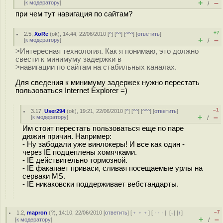
+
–
[
к модератору
]
/
при чем тут навигация по сайтам?
+7
2.5
,
XoRe
(
ok
), 14:44, 22/06/2010 [
^
] [
^^
] [
^^^
] [
ответить
]
+
–
[
к модератору
]
/
>Интересная технология. Как я понимаю, это должно
свести к минимуму задержки в
>навигации по сайтам на стабильных каналах.
Для сведения к минимуму задержек нужно перестать
пользоваться Internet Explorer =)
–1
3.17
,
User294
(
ok
), 19:21, 22/06/2010 [
^
] [
^^
] [
^^^
] [
ответить
]
+
–
[
к модератору
]
/
Им стоит перестать пользоваться еще по паре
дюжин причин. Например:
- Ну забодали уже винлокеры! И все как один -
через IE подцеплены хомячками.
- IE действительно тормозной.
- IE факапает приваси, сливая посещаемые урлы на
серваки MS.
- IE никаковски поддерживает вебстандарты.
–7
1.2
,
mapron
(
?
), 14:10, 22/06/2010 [
ответить
] [
﹢﹢﹢
] [
· · ·
]
[
↓
] [
↑
]
+
–
[
к модератору
]
/