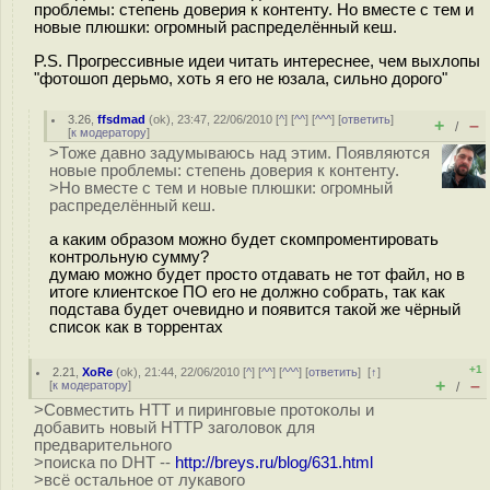
проблемы: степень доверия к контенту. Но вместе с тем и
новые плюшки: огромный распределённый кеш.
P.S. Прогрессивные идеи читать интереснее, чем выхлопы
"фотошоп дерьмо, хоть я его не юзала, сильно дорого"
3.26
,
ffsdmad
(
ok
), 23:47, 22/06/2010 [
^
] [
^^
] [
^^^
] [
ответить
]
+
–
/
[
к модератору
]
>Тоже давно задумываюсь над этим. Появляются
новые проблемы: степень доверия к контенту.
>Но вместе с тем и новые плюшки: огромный
распределённый кеш.
а каким образом можно будет скомпроментировать
контрольную сумму?
думаю можно будет просто отдавать не тот файл, но в
итоге клиентское ПО его не должно собрать, так как
подстава будет очевидно и появится такой же чёрный
список как в торрентах
+1
2.21
,
XoRe
(
ok
), 21:44, 22/06/2010 [
^
] [
^^
] [
^^^
] [
ответить
]
[
↑
]
+
–
[
к модератору
]
/
>Совместить HTT и пиринговые протоколы и
добавить новый HTTP заголовок для
предварительного
>поиска по DHT --
http://breys.ru/blog/631.html
>всё остальное от лукавого