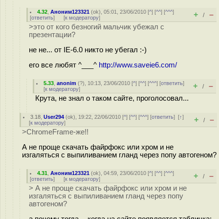
4.32
,
Аноним123321
(
ok
), 05:01, 23/06/2010 [
^
] [
^^
] [
^^^
]
+
–
/
[
ответить
]
[
к модератору
]
>это от кого безногий мальчик убежал с
презентации?
не не... от IE-6.0 никто не убегал :-)
его все любят ^___^
http://www.saveie6.com/
5.33
,
anonim
(
?
), 10:13, 23/06/2010 [
^
] [
^^
] [
^^^
] [
ответить
]
+
–
/
[
к модератору
]
Крута, не знал о таком сайте, проголосовал...
3.18
,
User294
(
ok
), 19:22, 22/06/2010 [
^
] [
^^
] [
^^^
] [
ответить
]
[
↑
]
+
–
/
[
к модератору
]
>ChromeFrame-же!!
А не проще скачать файрфокс или хром и не
изгаляться с выпиливанием гланд через попу автогеном?
4.31
,
Аноним123321
(
ok
), 04:59, 23/06/2010 [
^
] [
^^
] [
^^^
]
+
–
/
[
ответить
]
[
к модератору
]
> А не проще скачать файрфокс или хром и не
изгаляться с выпиливанием гланд через попу
автогеном?
а почему тогда -- когда на сайте появляется табличка: