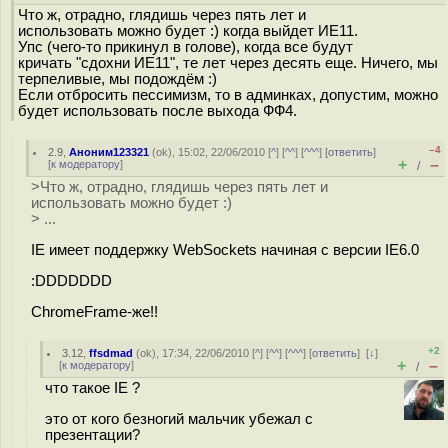
Что ж, отрадно, глядишь через пять лет и
использовать можно будет :) когда выйдет ИЕ11.
Упс (чего-то прикинул в голове), когда все будут
кричать "сдохни ИЕ11", те лет через десять еще. Ничего, мы
терпеливые, мы подождём :)
Если отбросить пессимизм, то в админках, допустим, можно
будет использовать после выхода ФФ4.
–4
2.9
,
Аноним123321
(
ok
), 15:02, 22/06/2010 [
^
] [
^^
] [
^^^
] [
ответить
]
+
–
[
к модератору
]
/
>Что ж, отрадно, глядишь через пять лет и
использовать можно будет :)
> ...
IE имеет поддержку WebSockets начиная с версии IE6.0
:DDDDDDD
ChromeFrame-же!!
+2
3.12
,
ffsdmad
(
ok
), 17:34, 22/06/2010 [
^
] [
^^
] [
^^^
] [
ответить
]
[
↓
]
+
–
[
к модератору
]
/
что такое IE ?
это от кого безногий мальчик убежал с
презентации?