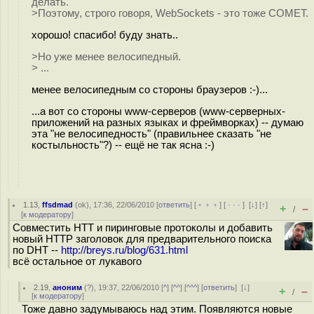
делать.
>Поэтому, строго говоря, WebSockets - это тоже COMET.
хорошо! спасибо! буду знать..
>Но уже менее велосипедный.
> ...
менее велосипедным со стороны браузеров :-)...
...а вот со стороны www-серверов (www-серверных-
приложений на разных языках и фреймворках) -- думаю
эта "не велосипедность" (правильнее сказать "не
костыльность"?) -- ещё не так ясна :-)
1.13
,
ffsdmad
(
ok
), 17:36, 22/06/2010 [
ответить
] [
﹢﹢﹢
] [
· · ·
]
[
↓
] [
↑
]
+
–
/
[
к модератору
]
Совместить HTT и пиринговые протоколы и добавить
новый HTTP заголовок для предварительного поиска
по DHT --
http://breys.ru/blog/631.html
всё остальное от лукавого
2.19
,
аноним
(
?
), 19:37, 22/06/2010 [
^
] [
^^
] [
^^^
] [
ответить
]
[
↓
]
+
–
/
[
к модератору
]
Тоже давно задумываюсь над этим. Появляются новые