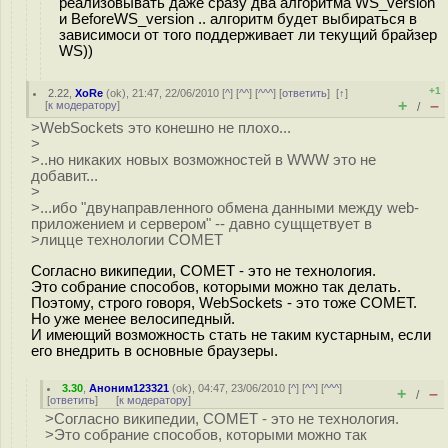
реализовывать даже сразу два алгоритма WS_version
и BeforeWS_version .. алгоритм будет выбираться в
зависимоси от того поддерживает ли текущий брайзер
WS))
+1
2.22
,
XoRe
(
ok
), 21:47, 22/06/2010 [
^
] [
^^
] [
^^^
] [
ответить
]
[
↑
]
+
–
[
к модератору
]
/
>WebSockets это конешно не плохо...
>
>..но никаких новых возможностей в WWW это не
добавит...
>
>...ибо "двунаправленного обмена данными между web-
приложением и сервером" -- давно сущщетвует в
>лицце технологии COMET
Согласно википедии, COMET - это не технология.
Это собрание способов, которыми можно так делать.
Поэтому, строго говоря, WebSockets - это тоже COMET.
Но уже менее велосипедный.
И имеющий возможность стать не таким кустарным, если
его внедрить в основные браузеры.
3.30
,
Аноним123321
(
ok
), 04:47, 23/06/2010 [
^
] [
^^
] [
^^^
]
+
–
/
[
ответить
]
[
к модератору
]
>Согласно википедии, COMET - это не технология.
>Это собрание способов, которыми можно так