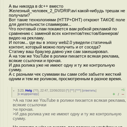
А вы никогда в dc++ вместо
Железный_человек_2_DVDRIP.avi какой-нибудь трешак не
получали?
Вот такие технологиями (HTTP+DHT) откроют ТАКОЕ поле
для деятельности спаммерам...
Что почтовый спам покажется вам робкой рекламой по
сравнению с заменой всех контентов/текстов/баннеров/
видео на рекламу.
И потом... где вы в эпоху web2.0 увидели статичный
контент, который можно получить и от соседа?
Статику ваш браузер давно уже сам закешировал.
А на том же YouTube в ролики пихается всякая реклама,
всякие ссылочки и прочая.
И два ролика уже не имеют одну и ту же контрольную
сумму.
А с разными чек суммами вы сами себе забьете жесткий
одним и тем же роликом, просмотренным в разное время.
+1
3.23
,
Helg
(
??
), 22:47, 22/06/2010 [
^
] [
^^
] [
^^^
] [
ответить
]
+
–
[
к модератору
]
/
>А на том же YouTube в ролики пихается всякая реклама,
всякие ссылочки
>и прочая.
>И два ролика уже не имеют одну и ту же контрольную
сумму.