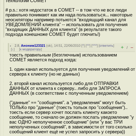
технологии COMET
# p.s.: хотя недостаток в COMET -- в том что не все люди
правильно понимают как им нада пользоваться... накоторые
неосиляторы например потыются "входящщий канал для
УВЕДОМЛЕНИЙ клиента" -- использовать для получения
"входящих ДАННЫХ для клиента" (в результате такого
подхода конешноже COMET будет глючить!)
2.8
,
Аноним123321
(
ok
), 14:51, 22/06/2010 [
^
] [
^^
] [
^^^
] [
ответить
]
+
–
/
[
↓
] [
к модератору
]
тоесть правильным (безглючным) использованием
COMET является подход когда:
1. один канал используется для получения уведомлений от
сервера к клиенту (но не данных)
2. второй канал используется либо для ОТПРАВКИ
ДАННЫХ от клиента к серверу.. либо для ЗАПРОСА
ДАННЫХ (в соответствии с полученным уведомлением)
("данные" == "сообщения". а "уведомления" могут быть
ТОЛЬКо про "данные" (тоесть тольок про "сообщения")..
тоесть если сервер хочет послать клиенту какоето
сообщение, то сначало он должен послать уведомление "у
вас ОДНО неполученное сообщение" (или "у вас ТРИ
неполученных сообщений", в зависимости от того сколько
сообщений клиент ещё не успел запросить у сервера))