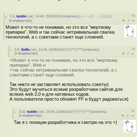
+2
1.4
,
koblin
(
ok
), 14:40, 22/06/2010 [
ответить
] [
﹢﹢﹢
] [
· · ·
]
[
↓
] [
↑
]
+
–
[
к модератору
]
/
Может я что-то не понимаю, но это все "мертвому
припарки". Web и так сейчас нетривиальная свалка
технологий, а с сокетами станет еще сложней.
–2
2.6
,
XoRe
(
ok
), 14:46, 22/06/2010 [
^
] [
^^
] [
^^^
] [
ответить
]
+
–
[
к модератору
]
/
>Может я что-то не понимаю, но это все "мертвому
припарки". Web и
>так сейчас нетривиальная свалка технологий, а с
сокетами станет еще сложней.
Так никто не заставляет использовать сокеты)
Это будут мучиться всякие разработчики сайтов для
всяких web 2.0 и для нативных кодов.
А пользователи просто обновят FF и будут радоваться)
+2
3.10
,
koblin
(
ok
), 15:06, 22/06/2010 [
^
] [
^^
] [
^^^
] [
ответить
]
+
–
[
к модератору
]
/
Так я с позиции разработчика и смотрю на это =)