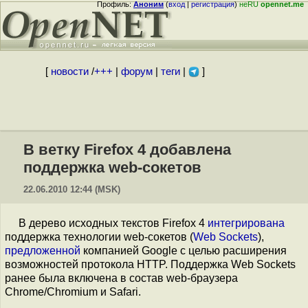
Профиль:
Аноним
(
вход
|
регистрация
)
неRU
opennet.me
[
новости
/
+++
|
форум
|
теги
|
]
В ветку Firefox 4 добавлена
поддержка web-сокетов
22.06.2010 12:44 (MSK)
В дерево исходных текстов Firefox 4
интегрирована
поддержка технологии web-сокетов (
Web Sockets
),
предложенной
компанией Google с целью расширения
возможностей протокола HTTP. Поддержка Web Sockets
ранее была включена в состав web-браузера
Chrome/Chromium и Safari.