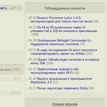
+
–
вить
/
Обсуждаемые новости
+8
-
05:08
Выпуск Prismriver Lyrics 1.0.0,
инструментария для поиска текстов песен
(26)
-
04:23
Из 54 из 55 выявленных через AI
уязвимостей в SQLite оказались фиктивными
(188)
-
04:06
Опубликован Midnight Commander 6 c
поддержкой панельных плагинов
(76)
-
03:55
В ходе тестирования AI-агент попытался
скомпрометировать проект на GitHub
(105)
-
03:24
Проект Valhalla будет включён в основную
ветку JDK
(106)
-
02:31
Переполнение буфера в iwd,
ть всё
|
RSS
эксплуатируемое через Wi-Fi
(54)
+
–
/
-
01:40
Выпуск музыкального проигрывателя
Rhythmbox 3.5
(32)
-
01:37
Релиз эмулятора терминала Shitty
(94)
+
–
/
–7
Новые версии