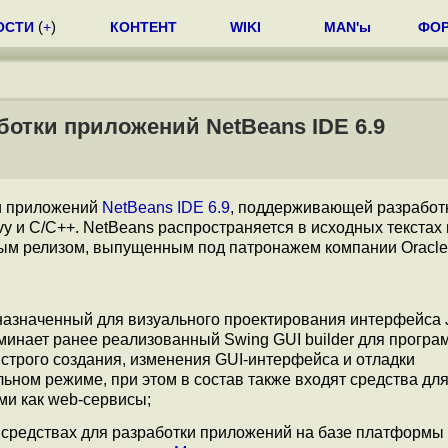
ОСТИ
(
+
)
КОНТЕНТ
WIKI
MAN'ы
ФО
ботки приложений NetBeans IDE 6.9
и приложений
NetBeans IDE 6.9
, поддерживающей разработ
oovy и C/C++. NetBeans распространяется в исходных текстах
вым релизом, выпущенным под патронажем компании Oracle
назначенный для визуального проектирования интерфейса 
инает ранее реализованный Swing GUI builder для програ
строго создания, изменения GUI-интерфейса и отладки
ьном режиме, при этом в состав также входят средства дл
ми как web-сервисы;
 средствах для разработки приложений на базе платформы