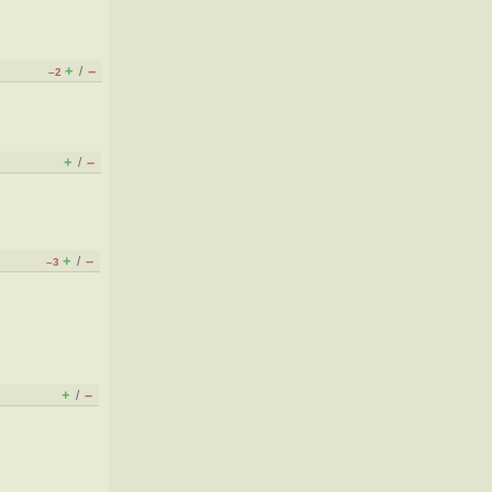
+
–
/
–2
+
–
/
+
–
/
–3
+
–
/