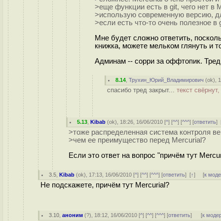
>еще функции есть в git, чего нет в M
>использую современную версию, дл
>если есть что-то очень полезное в 
Мне будет сложно ответить, поскольк
книжка, можете мельком глянуть и т
Админам -- сорри за оффтопик. Тред
8.14
,
Трухин_Юрий_Владимирович
(
ok
), 
спасибо тред закрыт...
текст свёрнут
5.13
,
Kibab
(
ok
), 18:26, 16/06/2010 [
^
] [
^^
] [
^^^
] [
ответить
]
>тоже распределенная система контроля верс
>чем ее преимущество перед Mercurial?
Если это ответ на вопрос "причём тут Mercuri
3.5
,
Kibab
(
ok
), 17:13, 16/06/2010 [
^
] [
^^
] [
^^^
] [
ответить
]
[
↑
] [
к мод
Не подскажете, причём тут Mercurial?
3.10
,
аноним
(
?
), 18:12, 16/06/2010 [
^
] [
^^
] [
^^^
] [
ответить
]
[
к моде