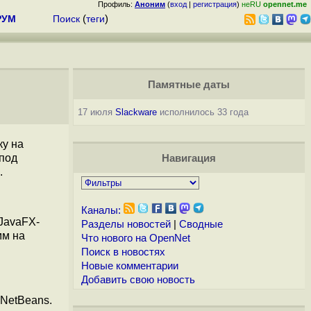
Профиль:
Аноним
(
вход
|
регистрация
)
неRU
opennet.me
РУМ
Поиск
(
теги
)
Памятные даты
17 июля
Slackware
исполнилось 33 года
ку на
 под
Навигация
.
Каналы:
JavaFX-
Разделы новостей
|
Сводные
мм на
Что нового на OpenNet
Поиск в новостях
я
Новые комментарии
Добавить свою новость
 NetBeans.