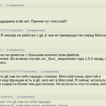
[
↓
] [
к модератору
]
ддержки в ide нет. Причем тут mercurial?
 [
^^
] [
^^^
] [
ответить
]
[
к модератору
]
 никогда не работал с git, в чем ее преимущество перед Mercur
]
[
↓
] [
к модератору
]
етно на проектах с большим количеством файлов.
еннее. Во всяком случае, он _был_ медленнее года 1.5-2 назад, 
ась.
6/06/2010 [
^
] [
^^
] [
^^^
] [
ответить
]
[
к модератору
]
 git сам по себе гораздо сложнее. Mercurial очень простой и
еще функции есть в git, чего нет в Mercurial. Я сейчас использ
 скорости более чем достаточно. Но если есть что-то очень по
] [
ответить
]
[
к модератору
]
ал что git сам по себе гораздо
и мощный, этим мне очень нравится. Какие