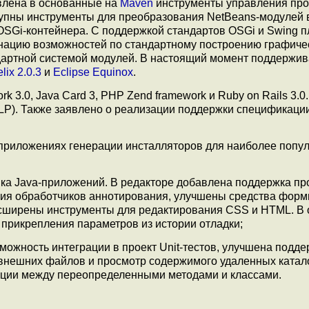
влена в основанные на
Maven
инструменты управления про
тупны инструменты для преобразования NetBeans-модулей 
 OSGi-контейнера. С поддержкой стандартов OSGi и Swing 
нацию возможностей по стандартному построению графиче
дартной системой модулей. В настоящий момент поддержи
lix 2.0.3
и
Eclipse Equinox
.
 3.0, Java Card 3, PHP Zend framework и Ruby on Rails 3.0.
NLP). Также заявлено о реализации поддержки спецификаци
приложениях генерации инсталляторов для наиболее попу
ика Java-приложений. В редакторе добавлена поддержка пр
ия обработчиков аннотирования, улучшены средства фор
асширены инструменты для редактирования CSS и HTML. В 
 прикрепления параметров из истории отладки;
можность интеграции в проект Unit-тестов, улучшена подде
 внешних файлов и просмотр содержимого удаленных катало
ации между переопределенными методами и классами.