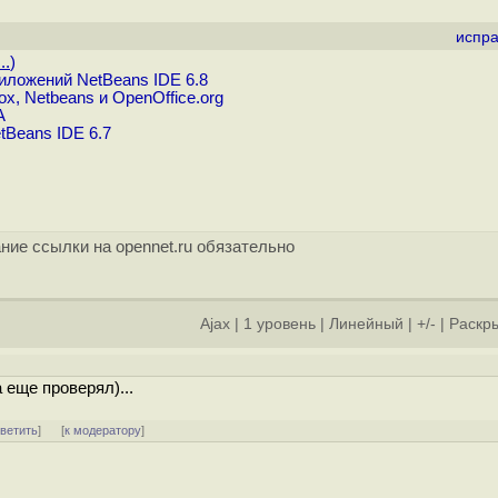
испра
..
)
иложений NetBeans IDE 6.8
x, Netbeans и OpenOffice.org
A
tBeans IDE 6.7
ние ссылки на opennet.ru обязательно
Ajax
|
1 уровень
|
Линейный
|
+/-
|
Раскры
a еще проверял)...
тветить
]
[
к модератору
]