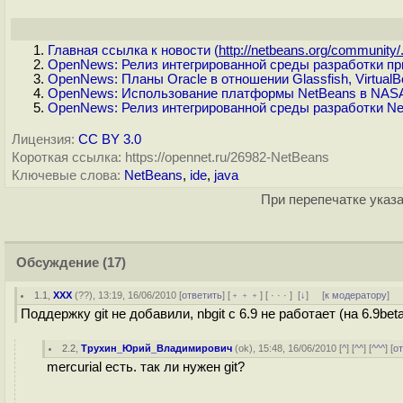
Главная ссылка к новости (
http://netbeans.org/community/.
OpenNews: Релиз интегрированной среды разработки пр
OpenNews: Планы Oracle в отношении Glassfish, VirtualBo
OpenNews: Использование платформы NetBeans в NAS
OpenNews: Релиз интегрированной среды разработки Ne
Лицензия:
CC BY 3.0
Короткая ссылка: https://opennet.ru/26982-NetBeans
Ключевые слова:
NetBeans
,
ide
,
java
При перепечатке указа
Обсуждение
(17)
1.1
,
XXX
(
??
), 13:19, 16/06/2010 [
ответить
] [
﹢﹢﹢
] [
· · ·
]
[
↓
] [
к модератору
]
Поддержку git не добавили, nbgit с 6.9 не работает (на 6.9bet
2.2
,
Трухин_Юрий_Владимирович
(
ok
), 15:48, 16/06/2010 [
^
] [
^^
] [
^^^
] [
о
mercurial есть. так ли нужен git?