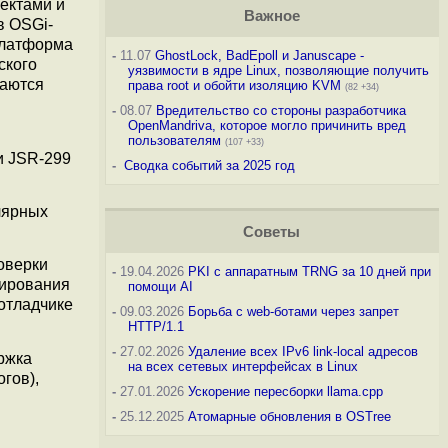
ектами и
Важное
в OSGi-
платформа
-
11.07
GhostLock, BadEpoll и Januscape -
ского
уязвимости в ядре Linux, позволяющие получить
ваются
права root и обойти изоляцию KVM
(82 +34)
-
08.07
Вредительство со стороны разработчика
OpenMandriva, которое могло причинить вред
пользователям
(107 +33)
и JSR-299
-
Сводка событий за 2025 год
лярных
Советы
оверки
-
19.04.2026
PKI с аппаратным TRNG за 10 дней при
мирования
помощи AI
отладчике
-
09.03.2026
Борьба с web-ботами через запрет
HTTP/1.1
-
27.02.2026
Удаление всех IPv6 link-local адресов
ржка
на всех сетевых интерфейсах в Linux
гов),
-
27.01.2026
Ускорение пересборки llama.cpp
-
25.12.2025
Атомарные обновления в OSTree