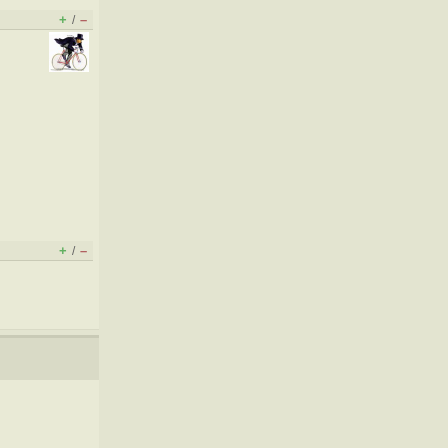
+
–
/
+
–
/