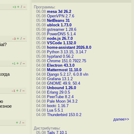
+
–
/
Программы:
+3
06.08
mesa 3d 26.2
05.08
OpenVPN 2.7.6
05.08
NetBeans 31
05.08
ublock 1.73.0
05.08
gstreamer 1.28.6
05.08
PowerDNS 5.1.4
+
–
05.08
node.js 26.7.0
/
–3
05.08
VSCode 1.132.0
ial?
05.08
home-assistant 2026.8.0
05.08
Python 3.13.15, 3.14.7
05.08
hyprland 0.56.2
05.08
Chrome 151.0.7922.75
+
–
/
+1
04.08
Electron 43.3.0
04.08
Mattermost 11.10.0
когда
04.08
Django 5.2.17, 6.0.8
vln
04.08
Grafana 13.1.2
04.08
GNOME 49.9, 50.4
04.08
Unbound 1.26.0
+
–
/
–1
04.08
Erlang 29.0.5
04.08
PeerTube 8.2.4
ую
04.08
Pale Moon 34.3.2
04.08
bootc 1.16.7
лезное
04.08
Lua 5.5.1
04.08
Thunderbird 153.0.2
далее>>
+
–
/
Дистрибутивы:
05.08
Tails 7.10.1