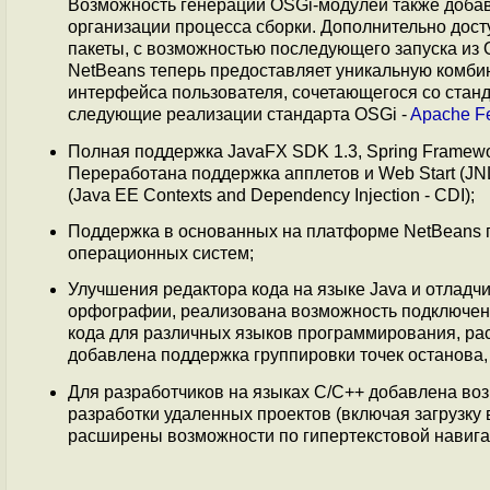
Возможность генерации OSGi-модулей также доба
организации процесса сборки. Дополнительно дос
пакеты, с возможностью последующего запуска из
NetBeans теперь предоставляет уникальную комби
интерфейса пользователя, сочетающегося со стан
следующие реализации стандарта OSGi -
Apache Fe
Полная поддержка JavaFX SDK 1.3, Spring Framework
Переработана поддержка апплетов и Web Start (J
(Java EE Contexts and Dependency Injection - CDI);
Поддержка в основанных на платформе NetBeans 
операционных систем;
Улучшения редактора кода на языке Java и отладч
орфографии, реализована возможность подключен
кода для различных языков программирования, р
добавлена поддержка группировки точек останова,
Для разработчиков на языках C/C++ добавлена воз
разработки удаленных проектов (включая загрузку
расширены возможности по гипертекстовой навиг