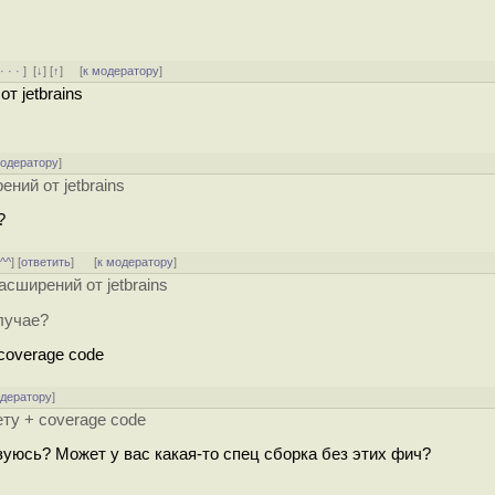
· · ·
]
[
↓
] [
↑
] [
к модератору
]
т jetbrains
модератору
]
ний от jetbrains
?
^^^
] [
ответить
]
[
к модератору
]
сширений от jetbrains
лучае?
coverage code
одератору
]
ту + coverage code
льзуюсь? Может у вас какая-то спец сборка без этих фич?