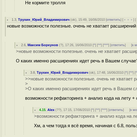
Не кормите тролля
1.3
,
Трухин_Юрий_Владимирович
(
ok
), 15:49, 16/06/2010 [
ответить
] [
﹢﹢﹢
] [
новые возможности полезные. очень не хватает расширений о
2.6
,
Максим Боркунов
(
?
), 17:26, 16/06/2010 [
^
] [
^^
] [
^^^
] [
ответить
]
[
к 
>новые возможности полезные. очень не хватает расшире
О каких именно расширениях идет речь в Вашем случае
3.8
,
Трухин_Юрий_Владимирович
(
ok
), 17:48, 16/06/2010 [
^
] [
^^
] [
>>новые возможности полезные. очень не хватает ра
>
>О каких именно расширениях идет речь в Вашем с
возможности рефакторинга + анализ кода на лету + 
4.15
,
Alex
(
??
), 17:15, 17/06/2010 [
^
] [
^^
] [
^^^
] [
ответить
]
[
к м
>возможности рефакторинга + анализ кода на ле
Хм, а чем тогда я всё время, начиная с 6.8, по