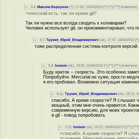
3.4
,
Максим Боркунов
(
?
), 17:06, 16/06/2010 [
^
] [
^^
] [
^^^
] [
ответить
]
>mercurial есть. так ли нужен git?
Так ли нужно все всегда сводить к холиварам?
Человек использует git, он прокомментировал, что по
4.7
,
Трухин_Юрий_Владимирович
(
ok
), 17:47, 16/06/2010 [
^
]
тоже распределенная система контроля версий. Я
5.9
,
hexium
(
ok
), 18:09, 16/06/2010 [
^
] [
^^
] [
^^^
] [
ответить
Буду краток -- скорость. Это особенно зам
Попробуйте. Mercurial не хуже, просто медл
я его пробовал. Возможно ситуация изменил
6.11
,
Трухин_Юрий_Владимирович
(
ok
), 18:13, 1
спасибо. А кроме скорости? Я слышал что
мощный, этим мне очень нравится. Какие 
современную версию, для моих проектов
в git - повод попробовать
7.12
,
hexium
(
ok
), 18:23, 16/06/2010 [
^
] [
^^
] [
^^^
>спасибо. А кроме скорости? Я слыш
>сложнее. Mercurial очень простой 