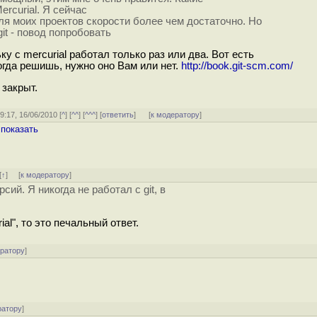
ercurial. Я сейчас
я моих проектов скорости более чем достаточно. Но
git - повод попробовать
у с mercurial работал только раз или два. Вот есть
огда решишь, нужно оно Вам или нет.
http://book.git-scm.com/
 закрыт.
19:17, 16/06/2010 [
^
] [
^^
] [
^^^
] [
ответить
]
[
к модератору
]
,
показать
[
↑
] [
к модератору
]
ий. Я никогда не работал с git, в
al", то это печальный ответ.
ератору
]
ратору
]