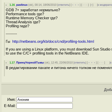
1.16
,
pavlinux
(
ok
), 00:14, 18/06/2010 [
ответить
] [
﹢﹢﹢
] [
· · ·
]
[
↑
] [
к модерат
GDB 7+ заработал нормально?
Performance tools где?
Runtime Memory Checker где?
Thread Analysis где?
Profiling гиде?
---------
Гы
http://netbeans.org/kb/docs/cnd/profiling-tools.html
If you are using a Linux platform, you must download Sun Studio 
to use the C/C+ profiling tools in the NetBeans IDE.
1.17
,
ПринцЧорнойТьмы
(
ok
), 12:45, 22/06/2010 [
ответить
] [
﹢﹢﹢
] [
· · ·
]
[
к
В редактировании пахапе и питона ничего толком не поменял
Доба
Имя:
E-Mail: