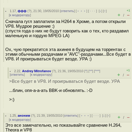
+1
1.17
,
ффф
(
?
), 21:30, 19/05/2010 [
ответить
] [
﹢﹢﹢
] [
· · ·
]
[
↓
] [
↑
]
+
–
[
к модератору
]
/
Сначала гугл заплатили за H264 в Хроме, а потом открыли
VP8. Мудрое решение :)
(спустя года о них не будут говорить как о тех, кто раздавил
маленькую и гордую MPEG LA)
Ох, чую прекратится эта ахинея в будущем на торрентах с
этими обычными раздачами и "AVC"-раздачами...Все будет в
VP8. И проигрываться будет везде. УРА :)
+1
2.22
,
Andrey Mitrofanov
(
?
), 21:36, 19/05/2010 [
^
] [
^^
] [
^^^
]
+
–
[
ответить
]
[
к модератору
]
/
>Все будет в VP8. И проигрываться будет везде. УРА
...блин, опя-а-а-ать BBK-и обновлять. :-D
>:)
1.25
,
аноним
(
?
), 21:39, 19/05/2010 [
ответить
] [
﹢﹢﹢
] [
· · ·
]
[
↓
] [
↑
]
+
–
/
[
к модератору
]
Это все замечательно, но показывайте сравнение H.264,
Theora и VP8