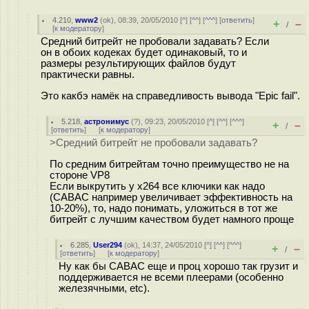
4.210
,
www2
(
ok
), 08:39, 20/05/2010 [
^
] [
^^
] [
^^^
] [
ответить
]
+
–
/
[
к модератору
]
Средний битрейт не пробовали задавать? Если
он в обоих кодеках будет одинаковый, то и
размеры результирующих файлов будут
практически равны.
Это какбэ намёк на справедливость вывода "Epic fail".
5.218
,
астронимус
(
?
), 09:23, 20/05/2010 [
^
] [
^^
] [
^^^
]
+
–
/
[
ответить
]
[
к модератору
]
>Средний битрейт не пробовали задавать?
По средним битрейтам точно преимущество не на
стороне VP8
Если выкрутить у x264 все ключики как надо
(CABAC например увеличивает эффективность на
10-20%), то, надо понимать, уложиться в тот же
битрейт с лучшим качеством будет намного проще
6.285
,
User294
(
ok
), 14:37, 24/05/2010 [
^
] [
^^
] [
^^^
]
+
–
/
[
ответить
]
[
к модератору
]
Ну как бы CABAC еще и проц хорошо так грузит и
поддерживается не всеми плеерами (особенно
железячными, etc).