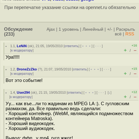
При перепечатке указание ссылки на opennet.ru обязательно
Обсуждение
Ajax
|
1 уровень
|
Линейный
|
+/-
|
Раскрыть
(233)
всё
|
RSS
+16
1.1
,
LeNiN
(
ok
), 21:05, 19/05/2010 [
ответить
] [
﹢﹢﹢
] [
· · ·
]
+
–
[
к модератору
]
/
Ура!!!!!
+15
1.2
,
DroneZzZko
(
?
), 21:07, 19/05/2010 [
ответить
] [
﹢﹢﹢
] [
· · ·
]
+
–
[
к модератору
]
/
Вот это событие!
+12
1.4
,
User294
(
ok
), 21:15, 19/05/2010 [
ответить
] [
﹢﹢﹢
] [
· · ·
]
[
↓
]
+
–
[
к модератору
]
/
Уу... как въе...ли то жадинам из MPEG LA :). С гугловским
размахом, да. Все правильно ведь сделали:
- Хороший контейнер. (WebM, являющийся подмножеством
контейнера Matroska).
- Хороший видеокодек.
- Хороший аудиокодек.
Вывод: ффп...у mp4, гугл жжот!