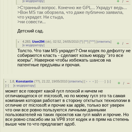
+
–
[
к модератору
]
/
>Странный вопрос. Конечно же GPL... Украдут ведь...
>Вон MS так оборзела, что даже публично заявила,
что украдет. Ни стыда,
>ни совести...
Детский сад.
4.283
,
User294
(
ok
), 02:52, 24/05/2010 [
^
] [
^^
] [
^^^
] [
ответить
]
+
–
/
[
к модератору
]
Толсто. Что там MS украдет? Они кодек по дефолту не
собираются класть - сделают козью морду "это все
юзеры". Наверное чтобы избежать шансов на
патентные предъявы и прочая.
1.8
,
Konstantin
(
??
), 21:22, 19/05/2010 [
ответить
] [
﹢﹢﹢
] [
· · ·
]
[
↓
]
+
–
/
[
↑
] [
к модератору
]
может все говорят какой гугл плохой и ничем не
отличающегося от microsoft, но по моему гугл это та самая
компания которая работает в сторону отктытых технологии в
отличие от microsoft и прочие как apple, только вот уверен
что они все ровно пользуются личными данными
пользователей на таких проэктов как гугл майл и прочие. Но
все ровно спасибо им за VP8 этот кодек и в прям на степень
выше чем то что предлагает адоб.