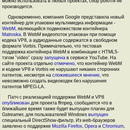
можно использовать в любых проектах, сбор роялти не
производится.
Одновременно, компания Google представила новый
контейнер для упаковки мультимедиа информации -
WebM
, являющийся подмножеством контейнера
Matroska
. В WebM видеопоток упакован при помощи
кодека VP8, а аудиоданные содержатся в свободном
формате Vorbis. Примечательно, что тестовая
поддержка контейнера WebM в комбинации с HTML5-
тэгом "video" сразу
запущена
в сервисе YouTube. На
сайте проекта отдельно
отмечено
, что контейнер WebM
и кодеки VP8 и Vorbis не нарушают никаких сторонних
патентов, несмотря на
сложившееся мнение
, что
невозможно создать видеокодек без нарушения
патентов MPEG-LA.
Патч с реализацией поддержки WebM и VP8
опубликован
для проекта ffmpeg, сообщается что в
ближайшее время также будет выпущен плагин для
Gstreamer, для пользователей Windows
выпущен
специальный DirectShow-фильтр. Из web-браузеров
заявлено о поддержке
Mozilla Firefox
,
Opera
и
Chromium
,