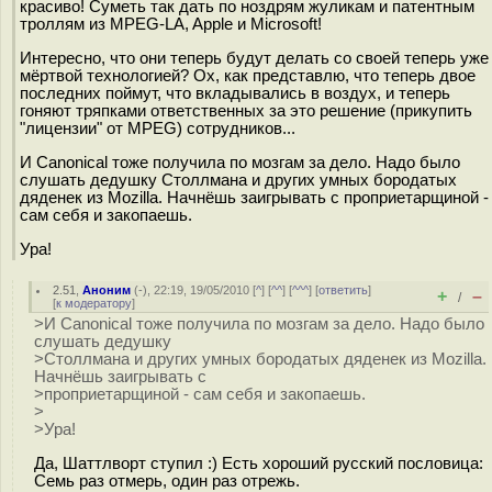
красиво! Суметь так дать по ноздрям жуликам и патентным
троллям из MPEG-LA, Apple и Microsoft!
Интересно, что они теперь будут делать со своей теперь уже
мёртвой технологией? Ох, как представлю, что теперь двое
последних поймут, что вкладывались в воздух, и теперь
гоняют тряпками ответственных за это решение (прикупить
"лицензии" от MPEG) сотрудников...
И Canonical тоже получила по мозгам за дело. Надо было
слушать дедушку Столлмана и других умных бородатых
дяденек из Mozilla. Начнёшь заигрывать с проприетарщиной -
сам себя и закопаешь.
Ура!
2.51
,
Аноним
(
-
), 22:19, 19/05/2010 [
^
] [
^^
] [
^^^
] [
ответить
]
+
–
/
[
к модератору
]
>И Canonical тоже получила по мозгам за дело. Надо было
слушать дедушку
>Столлмана и других умных бородатых дяденек из Mozilla.
Начнёшь заигрывать с
>проприетарщиной - сам себя и закопаешь.
>
>Ура!
Да, Шаттлворт ступил :) Есть хороший русский пословица:
Семь раз отмерь, один раз отрежь.