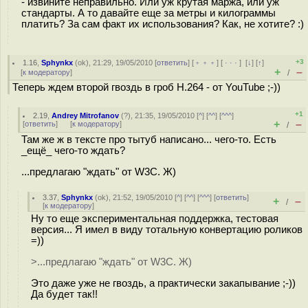
- извините неправильно. Или уж крутая маржа, или уж
стандарты. А то давайте еще за метры и килограммы
платить? За сам факт их использования? Как, не хотите? :)
+3
1.16
,
Sphynkx
(
ok
), 21:29, 19/05/2010 [
ответить
] [
﹢﹢﹢
] [
· · ·
]
[
↓
] [
↑
]
+
–
[
к модератору
]
/
Теперь ждем второй гвоздь в гроб H.264 - от YouTube ;-))
+1
2.19
,
Andrey Mitrofanov
(
?
), 21:35, 19/05/2010 [
^
] [
^^
] [
^^^
]
+
–
[
ответить
]
[
к модератору
]
/
Там же ж в тексте про тытуб написано... чего-то. Есть
_ещё_ чего-то ждать?
...предлагаю "ждать" от W3C. Ж)
3.37
,
Sphynkx
(
ok
), 21:52, 19/05/2010 [
^
] [
^^
] [
^^^
] [
ответить
]
+
–
/
[
к модератору
]
Ну то еще экспериментальная поддержка, тестовая
версия... Я имел в виду тотальную конвертацию роликов
=))
>...предлагаю "ждать" от W3C. Ж)
Это даже уже не гвоздь, а практически закапывание ;-))
Да будет так!!