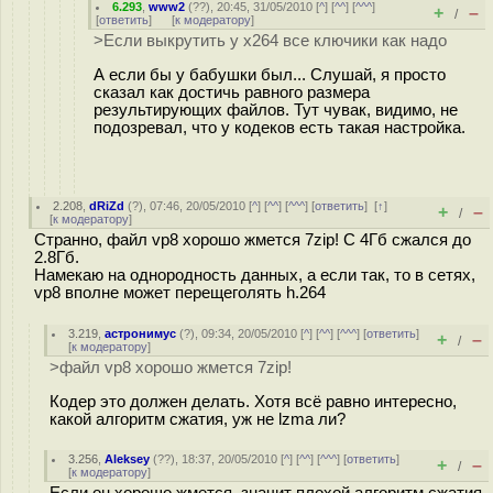
6.293
,
www2
(
??
), 20:45, 31/05/2010 [
^
] [
^^
] [
^^^
]
+
–
/
[
ответить
]
[
к модератору
]
>Если выкрутить у x264 все ключики как надо
А если бы у бабушки был... Слушай, я просто
сказал как достичь равного размера
результирующих файлов. Тут чувак, видимо, не
подозревал, что у кодеков есть такая настройка.
2.208
,
dRiZd
(
?
), 07:46, 20/05/2010 [
^
] [
^^
] [
^^^
] [
ответить
]
[
↑
]
+
–
/
[
к модератору
]
Странно, файл vp8 хорошо жмется 7zip! С 4Гб сжался до
2.8Гб.
Намекаю на однородность данных, а если так, то в сетях,
vp8 вполне может перещеголять h.264
3.219
,
астронимус
(
?
), 09:34, 20/05/2010 [
^
] [
^^
] [
^^^
] [
ответить
]
+
–
/
[
к модератору
]
>файл vp8 хорошо жмется 7zip!
Кодер это должен делать. Хотя всё равно интересно,
какой алгоритм сжатия, уж не lzma ли?
3.256
,
Aleksey
(
??
), 18:37, 20/05/2010 [
^
] [
^^
] [
^^^
] [
ответить
]
+
–
/
[
к модератору
]