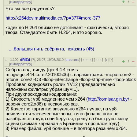
+
–
[
к модератору
]
/
Что вы все радуетесь?
http://x264dev.multimedia.cx/?p=377#more-377
кодек до H.264 близко не дотягивает - фактически, вторая
теора. Стандартом быть H.264, и это хорошо.
....большая нить свёрнута, показать (45)
1.100
,
dRiZd
(
?
), 23:07, 19/05/2010 [
ответить
] [
﹢﹢﹢
] [
· · ·
]
[
↓
] [
↑
]
+
–
/
[
к модератору
]
Собрал под винду (gcc4.4.4 cross-
mingw.gcc444.core2.20100506) с параметрами: -mcpu=core2 -
mtune=core2 -O3 -floop-interchange -floop-strip-mine -floop-block
Пробовал кодировать ролик YV12 (предварительно
наложены фильтры: убран шум...).
При двухпроходном кодировании:
1) Скорость: vp8 медленнее чем x264 (
http://komisar.gin.by/
-
версия core2.x86) в несколько раз.
2) Качество картинки: визуально x264 лучше, на vp8
появляются засвеченные зоны, типа фонаря, пока не
разобрался откуда они берутся, грешу на быструю смену
сцены (снимал карнавал в Бразилии в прошлом году)
3) Размер файла: vp8 больше ~ в полтора раза чем x264.