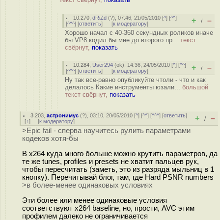
10.270
,
dRiZd
(
?
), 07:46, 21/05/2010 [
^
] [
^^
]
+
–
/
[
^^^
] [
ответить
]
[
к модератору
]
Хорошо начал с 40-360 секундных роликов иначе
бы VP8 кодил бы мне до второго пр...
текст
свёрнут,
показать
10.284
,
User294
(
ok
), 14:36, 24/05/2010 [
^
] [
^^
]
+
–
/
[
^^^
] [
ответить
]
[
к модератору
]
Ну так все-равно опубликуйте чтоли - что и как
делалось Какие инструменты юзали...
большой
текст свёрнут,
показать
3.203
,
астронимус
(
?
), 03:10, 20/05/2010 [
^
] [
^^
] [
^^^
] [
ответить
]
+
–
/
[
↑
] [
к модератору
]
>Epic fail - сперва научитесь рулить параметрами
кодеков хотя-бы
В x264 куда много больше можно крутить параметров, да
те же tunes, profiles и presets не хватит пальцев рук,
чтобы пересчитать (заметь, это из разряда мыльниц в 1
кнопку). Перечитывай блог, там, где Hard PSNR numbers
>в более-менее одинаковых условиях
Эти более или менее одинаковые условия
соответствуют x264 baseline, но, прости, AVC этим
профилем далеко не ограничивается