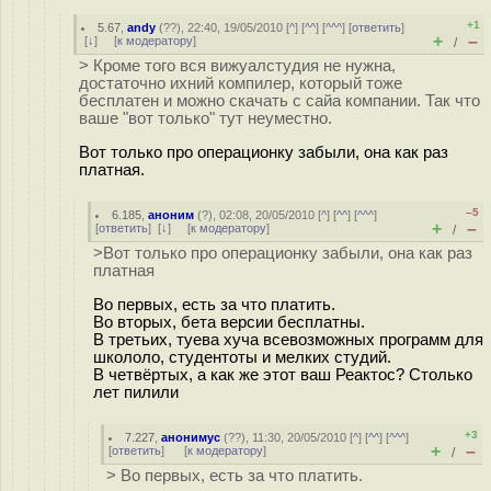
+1
5.67
,
andy
(
??
), 22:40, 19/05/2010 [
^
] [
^^
] [
^^^
] [
ответить
]
+
–
[
↓
] [
к модератору
]
/
> Кроме того вся вижуалстудия не нужна,
достаточно ихний компилер, который тоже
бесплатен и можно скачать с сайа компании. Так что
ваше "вот только" тут неуместно.
Вот только про операционку забыли, она как раз
платная.
–5
6.185
,
аноним
(
?
), 02:08, 20/05/2010 [
^
] [
^^
] [
^^^
]
+
–
[
ответить
]
[
↓
] [
к модератору
]
/
>Вот только про операционку забыли, она как раз
платная
Во первых, есть за что платить.
Во вторых, бета версии бесплатны.
В третьих, туева хуча всевозможных программ для
школоло, студентоты и мелких студий.
В четвёртых, а как же этот ваш Реактос? Столько
лет пилили
+3
7.227
,
анонимус
(
??
), 11:30, 20/05/2010 [
^
] [
^^
] [
^^^
]
+
–
[
ответить
]
[
к модератору
]
/
> Во первых, есть за что платить.