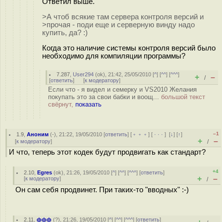
Ответил выше.
>А чтоб всякие там сервера контроля версий и
>прочая - поди еще и серверную винду надо
купить, да? :)
Когда это наличие системы контроля версий было
необходимо для компиляции программы?
7.287
,
User294
(
ok
), 21:42, 25/05/2010 [
^
] [
^^
] [
^^^
]
+
–
/
[
ответить
]
[
к модератору
]
Если что - я видел и семерку и VS2010 Желания
покупать это за свои бабки и воощ...
большой текст
свёрнут,
показать
–1
1.9
,
Аноним
(
-
), 21:22, 19/05/2010 [
ответить
] [
﹢﹢﹢
] [
· · ·
]
[
↓
] [
↑
]
+
–
[
к модератору
]
/
И что, теперь этот кодек будут продвигать как стандарт?
+4
2.10
,
Egres
(
ok
), 21:26, 19/05/2010 [
^
] [
^^
] [
^^^
] [
ответить
]
+
–
[
к модератору
]
/
Он сам себя продвинет. При таких-то "вводных" :-)
2.11
,
ффф
(
?
), 21:26, 19/05/2010 [
^
] [
^^
] [
^^^
] [
ответить
]