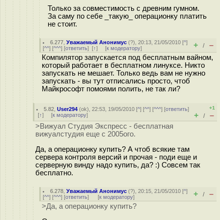
Только за совместимость с древним гумном.
За саму по себе _такую_ операционку платить
не стоит.
6.277
,
Уважаемый Анонимус
(
?
), 20:13, 21/05/2010 [
^
]
+
–
/
[
^^
] [
^^^
] [
ответить
]
[
↑
] [
к модератору
]
Компилятор запускается под бесплатным вайном,
который работает в бесплатном линуксе. Никто
запускать не мешает. Только ведь вам не нужно
запускать - вы тут отписались просто, чтоб
Майкрософт помоями полить, не так ли?
+1
5.82
,
User294
(
ok
), 22:53, 19/05/2010 [
^
] [
^^
] [
^^^
] [
ответить
]
+
–
[
↑
] [
к модератору
]
/
>Вижуал Студия Экспресс - бесплатная
вижуалстудия еще с 2005ого.
Да, а операционку купить? А чтоб всякие там
сервера контроля версий и прочая - поди еще и
серверную винду надо купить, да? :) Совсем так
бесплатно.
6.278
,
Уважаемый Анонимус
(
?
), 20:15, 21/05/2010 [
^
]
+
–
/
[
^^
] [
^^^
] [
ответить
]
[
к модератору
]
>Да, а операционку купить?