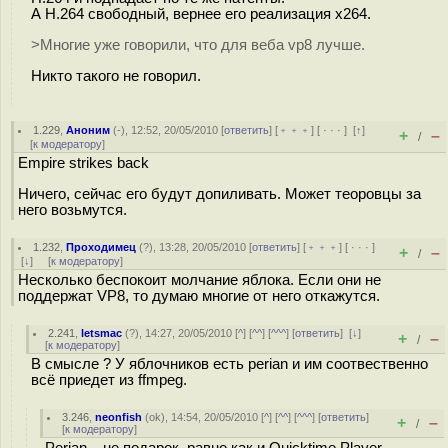
А H.264 свободный, вернее его реализация x264.
>Многие уже говорили, что для веба vp8 лучше.
Никто такого не говорил.
1.229
,
Аноним
(
-
), 12:52, 20/05/2010 [
ответить
] [
﹢﹢﹢
] [
· · ·
]
[
↑
]
+
–
/
[
к модератору
]
Empire strikes back
Ничего, сейчас его будут допиливать. Может теоровцы за
него возьмутся.
1.232
,
Проходимец
(
?
), 13:28, 20/05/2010 [
ответить
] [
﹢﹢﹢
] [
· · ·
]
+
–
/
[
↓
] [
к модератору
]
Несколько беспокоит молчание яблока. Если они не
поддержат VP8, то думаю многие от него откажутся.
2.241
,
letsmac
(
?
), 14:27, 20/05/2010 [
^
] [
^^
] [
^^^
] [
ответить
]
[
↓
]
+
–
/
[
к модератору
]
В смысле ? У яблочников есть perian и им соотвественно
всё приедет из ffmpeg.
3.246
,
neonfish
(
ok
), 14:54, 20/05/2010 [
^
] [
^^
] [
^^^
] [
ответить
]
+
–
/
[
к модератору
]