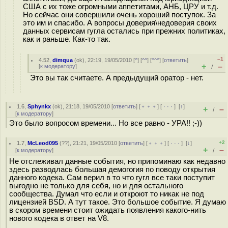
США с их тоже огромными аппетитами, АНБ, ЦРУ и т.д.
Но сейчас они совершили очень хороший поступок. За
это им и спасибо. А вопросы доверия\недоверия своих
данных сервисам гугла остались при прежних политиках,
как и раньше. Как-то так.
–1
4.52
,
dimqua
(
ok
), 22:19, 19/05/2010 [
^
] [
^^
] [
^^^
] [
ответить
]
+
–
[
к модератору
]
/
Это вы так считаете. А предыдущий оратор - нет.
1.6
,
Sphynkx
(
ok
), 21:18, 19/05/2010 [
ответить
] [
﹢﹢﹢
] [
· · ·
]
[
↑
]
+
–
/
[
к модератору
]
Это было вопросом времени... Но все равно - УРА!! ;-))
+2
1.7
,
McLeod095
(
??
), 21:21, 19/05/2010 [
ответить
] [
﹢﹢﹢
] [
· · ·
]
[
↓
]
+
–
[
к модератору
]
/
Не отслеживал данные события, но припоминаю как недавно
здесь разводлась большая демогогия по поводу открытия
данного кодека. Сам верил в то что гугл все таки поступит
выгодно не только для себя, но и для остального
сообщества. Думал что если и откроют то никак не под
лицензией BSD. А тут такое. Это большое событие. Я думаю
в скором времени стоит ожидать появления какого-нить
нового кодека в ответ на V8.