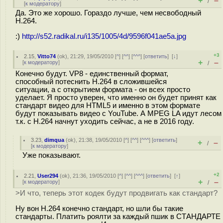
+
–
/
[
к модератору
]
Да. Это же хорошо. Гораздо лучше, чем несвободный
H.264.
:)
http://s52.radikal.ru/i135/1005/4d/9596f041ae5a.jpg
+3
2.15
,
Vitto74
(
ok
), 21:29, 19/05/2010 [
^
] [
^^
] [
^^^
] [
ответить
]
[
↓
]
+
–
[
к модератору
]
/
Конечно будут. VP8 - единственный формат,
способный потеснить H.264 в сложившейся
ситуации, а с открытием формата - он всех просто
уделает. Я просто уверен, что именно он будет принят как
стандарт видео для HTML5 и именно в этом формате
будут показывать видео с YouTube. А MPEG LA идут лесом
т.к. с H.264 начнут уходить сейчас, а не в 2016 году.
3.23
,
dimqua
(
ok
), 21:38, 19/05/2010 [
^
] [
^^
] [
^^^
] [
ответить
]
+
–
/
[
к модератору
]
Уже показывают.
+2
2.21
,
User294
(
ok
), 21:36, 19/05/2010 [
^
] [
^^
] [
^^^
] [
ответить
]
[
↑
]
+
–
[
к модератору
]
/
>И что, теперь этот кодек будут продвигать как стандарт?
Ну вон H.264 конечно стандарт, но шли бы такие
стандарты. Платить роялти за каждый пшик в СТАНДАРТЕ