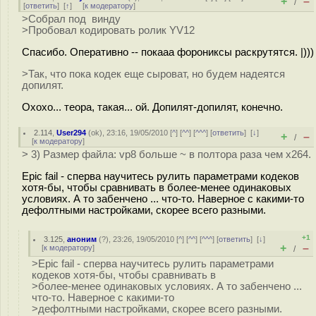
+
–
/
[
ответить
]
[
↑
] [
к модератору
]
>Собрал под винду
>Пробовал кодировать ролик YV12
Спасибо. Оперативно -- покааа форониксы раскрутятся. |)))
>Так, что пока кодек еще сыроват, но будем надеятся
допилят.
Охохо... теора, такая... ой. Допилят-допилят, конечно.
2.114
,
User294
(
ok
), 23:16, 19/05/2010 [
^
] [
^^
] [
^^^
] [
ответить
]
[
↓
]
+
–
/
[
к модератору
]
> 3) Размер файла: vp8 больше ~ в полтора раза чем x264.
Epic fail - сперва научитесь рулить параметрами кодеков
хотя-бы, чтобы сравнивать в более-менее одинаковых
условиях. А то забенчено ... что-то. Наверное с какими-то
дефолтными настройками, скорее всего разными.
+1
3.125
,
аноним
(
?
), 23:26, 19/05/2010 [
^
] [
^^
] [
^^^
] [
ответить
]
[
↓
]
+
–
[
к модератору
]
/
>Epic fail - сперва научитесь рулить параметрами
кодеков хотя-бы, чтобы сравнивать в
>более-менее одинаковых условиях. А то забенчено ...
что-то. Наверное с какими-то
>дефолтными настройками, скорее всего разными.