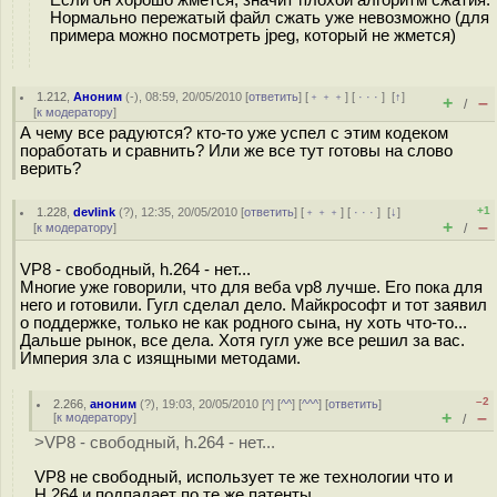
Если он хорошо жмется, значит плохой алгоритм сжатия.
Нормально пережатый файл сжать уже невозможно (для
примера можно посмотреть jpeg, который не жмется)
1.212
,
Аноним
(
-
), 08:59, 20/05/2010 [
ответить
] [
﹢﹢﹢
] [
· · ·
]
[
↑
]
+
–
/
[
к модератору
]
А чему все радуются? кто-то уже успел с этим кодеком
поработать и сравнить? Или же все тут готовы на слово
верить?
+1
1.228
,
devlink
(
?
), 12:35, 20/05/2010 [
ответить
] [
﹢﹢﹢
] [
· · ·
]
[
↓
]
+
–
[
к модератору
]
/
VP8 - свободный, h.264 - нет...
Многие уже говорили, что для веба vp8 лучше. Его пока для
него и готовили. Гугл сделал дело. Майкрософт и тот заявил
о поддержке, только не как родного сына, ну хоть что-то...
Дальше рынок, все дела. Хотя гугл уже все решил за вас.
Империя зла с изящными методами.
–2
2.266
,
аноним
(
?
), 19:03, 20/05/2010 [
^
] [
^^
] [
^^^
] [
ответить
]
+
–
[
к модератору
]
/
>VP8 - свободный, h.264 - нет...
VP8 не свободный, использует те же технологии что и
H.264 и подпадает по те же патенты.