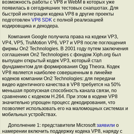
возможность работы с VP8 и WebM в которых уже
появилась в сегодняшних тестовых снапшотах. Для
быстрой интеграции кодека VP8 в другие проекты
подготовлен
VP8 SDK
c полной реализацией
кодировщика и декодера.
Компания Google получила права на кодеки VP3,
VP4, VP5, TruMotion VP6, VP7 и VP8 после поглощения
фирмы On2 Technologies. В 2001 году путем заключения
соглашения On2 Technologies с фондом Xiph.org был
выпущен открытый кодек VP3, который стал
фундаментом для формирования Ogg Theora. Кодек
VP8 является наиболее совершенным в линейке
кодеков компании On2 Technologies: для передачи
видео идентичного качества в VP8 требуется на 50%
меньшая пропускная способность канала связи, по
сравнению с кодеком H.264. При этом в кодеке VP8
значительно упрощен процесс декодирования, что
позволяет использовать его на маломощных системах и
мобильных устройствах.
Дополнение 1: представители Microsoft
заявили
о
намерении включить поддержку кодека VP8, наряду с