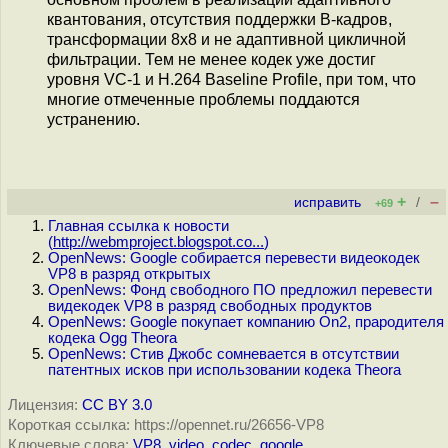
квантования, отсутствия поддержки B-кадров,
трансформации 8x8 и не адаптивной цикличной
фильтрации. Тем не менее кодек уже достиг
уровня VC-1 и H.264 Baseline Profile, при том, что
многие отмеченные проблемы поддаются
устранению.
+
–
исправить
/
+69
Главная ссылка к новости
(
http://webmproject.blogspot.co...
)
OpenNews: Google собирается перевести видеокодек
VP8 в разряд открытых
OpenNews: Фонд свободного ПО предложил перевести
видекодек VP8 в разряд свободных продуктов
OpenNews: Google покупает компанию On2, прародителя
кодека Ogg Theora
OpenNews: Стив Джобс сомневается в отсутствии
патентных исков при использовании кодека Theora
Лицензия:
CC BY 3.0
Короткая ссылка: https://opennet.ru/26656-VP8
Ключевые слова:
VP8
,
video
,
codec
,
google