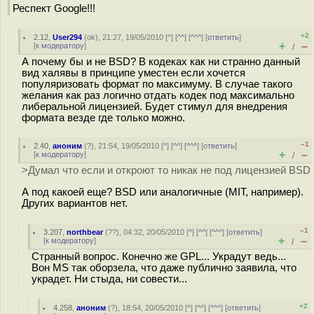
Респект Google!!!
+2
2.12
,
User294
(
ok
), 21:27, 19/05/2010 [
^
] [
^^
] [
^^^
] [
ответить
]
+
–
[
к модератору
]
/
А почему бы и не BSD? В кодеках как ни странно данный
вид халявы в принципе уместен если хочется
популяризовать формат по максимуму. В случае такого
желания как раз логично отдать кодек под максимально
либеральной лицензией. Будет стимул для внедрения
формата везде где только можно.
–1
2.40
,
аноним
(
?
), 21:54, 19/05/2010 [
^
] [
^^
] [
^^^
] [
ответить
]
+
–
[
к модератору
]
/
>Думал что если и откроют то никак не под лицензией BSD
А под какоей еще? BSD или аналогичные (MIT, например).
Других вариантов нет.
–1
3.207
,
northbear
(
??
), 04:32, 20/05/2010 [
^
] [
^^
] [
^^^
] [
ответить
]
+
–
[
к модератору
]
/
Странный вопрос. Конечно же GPL... Украдут ведь...
Вон MS так оборзела, что даже публично заявила, что
украдет. Ни стыда, ни совести...
+2
4.258
,
аноним
(
?
), 18:54, 20/05/2010 [
^
] [
^^
] [
^^^
] [
ответить
]