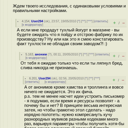
Ждем твоего исследования, с одинаковыми условиями и
правильными настройками.
4.154
,
User294
(
ok
), 23:57, 19/05/2010 [
^
] [
^^
] [
^^^
] [
ответить
]
+
–
/
[
к модератору
]
А если мне продадут тухлый йогурт в магазине - вы
будете ожидать что я пойду и отстрою фабрику по их
производству? Ну или как это я смею констатировать
факт тухлости не обладая своим заводом?! :)
5.163
,
аноним
(
?
), 00:11, 20/05/2010 [
^
] [
^^
] [
^^^
] [
ответить
]
+
–
/
[
к модератору
]
От тебя я ожидаю только что если ты ляпнул бред,
слива никогда не признаешь.
6.201
,
User294
(
ok
), 02:56, 20/05/2010 [
^
] [
^^
] [
^^^
]
+
–
/
[
ответить
]
[
к модератору
]
А от анонимов кроме хамства и троллинга и вовсе
ничего не ожидается. Это их фича.
p.s. тем не менее насчет идеи устроить писькомер
- я подумаю, если время и ресурсы позволят - а
почему бы и нет? В принципе весьма интересная
затея, но чтобы грамотно этол сделать - надо
изрядно полотеть: нужно компресануть кучу
разнородных мувиков разными кодеками много
раз, варьируя параметры чтобы получить хотя-бы