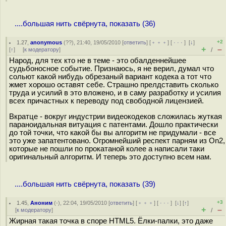
....большая нить свёрнута, показать (36)
+2
1.27
,
anonymous
(
??
), 21:40, 19/05/2010 [
ответить
] [
﹢﹢﹢
] [
· · ·
]
[
↓
]
+
–
[
↑
] [
к модератору
]
/
Народ, для тех кто не в теме - это обалденнейшее
судьбоносное событие. Признаюсь, я не верил, думал что
сольют какой нибудь обрезаный вариант кодека а тот что
жмет хорошо оставят себе. Страшно прелдставить сколько
труда и усилий в это вложено, и в саму разработку и усилия
всех причастных к переводу под свободной лицензией.
Вкратце - вокруг индустрии видеокодеков сложилась жуткая
параноидальная витуация с патентами. Дошло практически
до той точки, что какой бы вы алгоритм не придумали - все
это уже запатентовано. Огромнейший респект парням из On2,
которые не пошли по прокатаной колее а написали таки
оригинальный алгоритм. И теперь это доступно всем нам.
....большая нить свёрнута, показать (39)
+3
1.45
,
Аноним
(
-
), 22:04, 19/05/2010 [
ответить
] [
﹢﹢﹢
] [
· · ·
]
[
↓
] [
↑
]
+
–
[
к модератору
]
/
Жирная такая точка в споре HTML5. Ёлки-палки, это даже