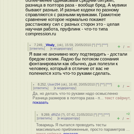
более-менее одинаковый средний битрейт,
разница в полтора раза - вообще бред. А мувики
бывают разные. И разные кодеки по разному
справляются с разными мувиками. Грамотное
сравнение которое нормально покажет
расстановку сил с разных сторон это - целая
научная работа, пруфлинк - что-то типа
compression.ru
7.249
,
_Vitaly_
(
ok
), 15:59, 20/05/2010 [
^
] [
^^
] [
^^^
]
+
–
/
[
ответить
]
[
к модератору
]
Я вам не анонимно могу подтвердить - достали
бредом своим. Ладно бы потоком сознания
фонтанировали как обычно, дык полезли к
человеку, который в отличие от вас не
поленился хоть что-то руками сделать.
8.252
,
User294
(
ok
), 16:48, 20/05/2010 [
^
] [
^^
] [
^^^
]
+
–
/
[
ответить
]
[
к модератору
]
Да, но делать что-то руками надо осмысленно
Разница размеров в полтора раза - п...
текст свёрнут,
показать
+2
9.269
,
dRiZd
(
?
), 07:42, 21/05/2010 [
^
] [
^^
] [
^^^
]
+
–
[
ответить
]
[
к модератору
]
/
Товарищь Я пытался проводить тесты
максимально приближенные, просто параметров ...
текст свёрнут,
показать