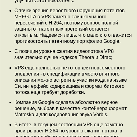
улучшить этот показатель.
С точки зрения вероятного нарушения патентов
MPEG-LA в VP8 заметно слишком много
пересечений с H.264, поэтому вопрос полной
защиты от патентных претензий остается
открытым. Надеемся лишь, что мало кто отважится
противостоять патентному портфолио Google.
C позиции уровня сжатия видеопотока VP8
значительно лучше кодеков Theora и Dirac;
VP8 еще полностью не готов для повсеместного
внедрения - в спецификации вместо внятного
описания можно встретить участки кода на языке
Си, интерфейс кодировщика и формат битового
потока еще требует доработки.
Компания Google сделала абсолютно верное
решение, выбрав в качестве контейнера формат
Matroska и для кодирования звука Vorbis.
В итоге, в текущем состоянии VP8 еще заметно
проигрывает H.264 по уровню сжатия потока, в
основном проблем в реализации адаптивного