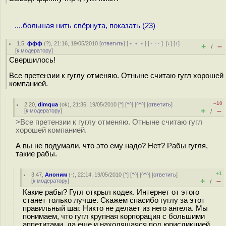
....большая нить свёрнута, показать (23)
1.5
,
ффф
(
?
), 21:16, 19/05/2010 [
ответить
] [
﹢﹢﹢
] [
· · ·
]
[
↓
] [
↑
]
+
–
/
[
к модератору
]
Свершилось!
Все претензии к гуглу отменяю. Отныне считаю гугл хорошей
компанией.
–10
2.20
,
dimqua
(
ok
), 21:36, 19/05/2010 [
^
] [
^^
] [
^^^
] [
ответить
]
+
–
[
к модератору
]
/
>Все претензии к гуглу отменяю. Отныне считаю гугл
хорошей компанией.
А вы не подумали, что это ему надо? Нет? Рабы гугля,
такие рабы.
+1
3.47
,
Аноним
(
-
), 22:14, 19/05/2010 [
^
] [
^^
] [
^^^
] [
ответить
]
+
–
[
к модератору
]
/
Какие рабы? Гугл открыл кодек. Интернет от этого
станет только лучше. Скажем спасибо гуглу за этот
правильный шаг. Никто не делает из него ангела. Мы
понимаем, что гугл крупная корпорация с большими
аппетитами, да еще и находящаяся под юрисдикцией