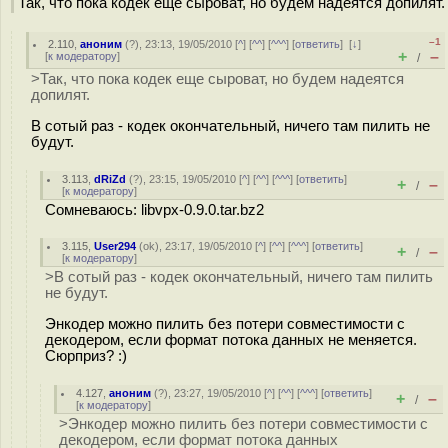
Так, что пока кодек еще сыроват, но будем надеятся допилят.
–1
2.110
,
аноним
(
?
), 23:13, 19/05/2010 [
^
] [
^^
] [
^^^
] [
ответить
]
[
↓
]
+
–
[
к модератору
]
/
>Так, что пока кодек еще сыроват, но будем надеятся
допилят.
В сотый раз - кодек окончательный, ничего там пилить не
будут.
3.113
,
dRiZd
(
?
), 23:15, 19/05/2010 [
^
] [
^^
] [
^^^
] [
ответить
]
+
–
/
[
к модератору
]
Сомневаюсь: libvpx-0.9.0.tar.bz2
3.115
,
User294
(
ok
), 23:17, 19/05/2010 [
^
] [
^^
] [
^^^
] [
ответить
]
+
–
/
[
к модератору
]
>В сотый раз - кодек окончательный, ничего там пилить
не будут.
Энкодер можно пилить без потери совместимости с
декодером, если формат потока данных не меняется.
Сюрприз? :)
4.127
,
аноним
(
?
), 23:27, 19/05/2010 [
^
] [
^^
] [
^^^
] [
ответить
]
+
–
/
[
к модератору
]
>Энкодер можно пилить без потери совместимости с
декодером, если формат потока данных