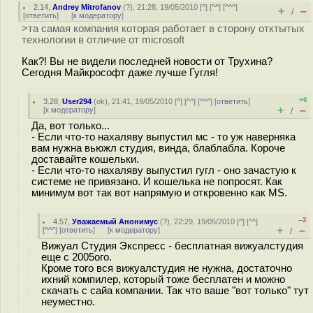
2.14
,
Andrey Mitrofanov
(
?
), 21:28, 19/05/2010 [
^
] [
^^
] [
^^^
]
+
–
/
[
ответить
]
[
к модератору
]
>та самая компания которая работает в сторону отктытых
технологии в отличие от microsoft
Как?! Вы не видели последней новости от Трухина?
Сегодня Майкрософт даже лучше Гугля!
+6
3.28
,
User294
(
ok
), 21:41, 19/05/2010 [
^
] [
^^
] [
^^^
] [
ответить
]
+
–
[
к модератору
]
/
Да, вот только...
- Если что-то нахаляву выпустил мс - то уж наверняка
вам нужна вьюжл студия, винда, блаблабла. Короче
доставайте кошельки.
- Если что-то нахаляву выпустил гугл - оно зачастую к
системе не привязано. И кошелька не попросят. Как
минимум вот так вот напрямую и откровенно как MS.
–2
4.57
,
Уважаемый Анонимус
(
?
), 22:29, 19/05/2010 [
^
] [
^^
]
+
–
[
^^^
] [
ответить
]
[
к модератору
]
/
Вижуал Студия Экспресс - бесплатная вижуалстудия
еще с 2005ого.
Кроме того вся вижуалстудия не нужна, достаточно
ихний компилер, который тоже бесплатен и можно
скачать с сайа компании. Так что ваше "вот только" тут
неуместно.