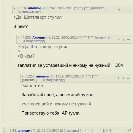
3.194
,
аноним
(
?
), 02:41, 20/05/2010 [
^
] [
^^
] [
^^^
] [
ответить
]
+
–
/
[
к модератору
]
>Да, Шаттлворт ступил
В чём?
4.230
,
Аноним
(
-
), 13:22, 20/05/2010 [
^
] [
^^
] [
^^^
] [
ответить
]
+
–
/
[
к модератору
]
>>Да, Шаттлворт ступил
>
>В чём?
заплатил за устаревший и никому не нужный H.264
5.255
,
аноним
(
?
), 17:19, 20/05/2010 [
^
] [
^^
] [
^^^
]
+
–
/
[
ответить
]
[
к модератору
]
>заплатил
Заработай своё, а не считай чужое.
>устаревший и никому не нужный
Приветствую тебя, АР гугла
–2
1.54
,
аноним
(
?
), 22:22, 19/05/2010 [
ответить
] [
﹢﹢﹢
] [
· · ·
]
[
↓
] [
↑
]