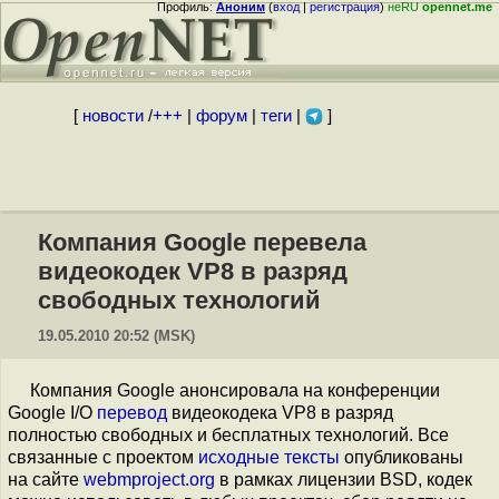
Профиль:
Аноним
(
вход
|
регистрация
)
неRU
opennet.me
[
новости
/
+++
|
форум
|
теги
|
]
Компания Google перевела
видеокодек VP8 в разряд
свободных технологий
19.05.2010 20:52 (MSK)
Компания Google анонсировала на конференции
Google I/O
перевод
видеокодека VP8 в разряд
полностью свободных и бесплатных технологий. Все
связанные с проектом
исходные тексты
опубликованы
на сайте
webmproject.org
в рамках лицензии BSD, кодек