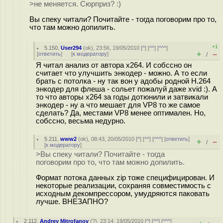
>не меняется. Сюрприз? :)
Вы спеку читали? Почитайте - тогда поговорим про то,
что там можно допилить.
+1
5.150
,
User294
(
ok
), 23:56, 19/05/2010 [
^
] [
^^
] [
^^^
]
+
–
[
ответить
]
[
к модератору
]
/
Я читал анализ от автора x264. И собссно он
считает что улучшить энкодер - можно. А то если
брать с потолка - ну так вон у адобы родной H.264
энкодер для флеша - сольет пожалуй даже xvid :). А
то что авторы x264 за годы дотюнили и затвикали
энкодер - ну а что мешает для VP8 то же самое
сделать? Да, местами VP8 менее оптимален. Но,
собссно, весьма недурно.
5.211
,
www2
(
ok
), 08:43, 20/05/2010 [
^
] [
^^
] [
^^^
] [
ответить
]
+
–
/
[
к модератору
]
>Вы спеку читали? Почитайте - тогда
поговорим про то, что там можно допилить.
Формат потока данных zip тоже специфицирован. И
некоторые реализации, сохраняя совместимость с
исходным декомпрессором, умудряются паковать
лучше. ВНЕЗАПНО?
2.112
,
Andrey Mitrofanov
(
?
), 23:14, 19/05/2010 [
^
] [
^^
] [
^^^
]