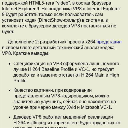
поддержкой HTML5-тега "video", в состав браузера
Internet Explorer 9. Но поддержка VP8 в Internet Explorer
9 будет работать только если пользователь сам
установит кодек (DirectShow-фильтр) в системе, в
комплекте с браузером декодер VP8 поставляться не
будет.
Дополнение 2: разработчик проекта x264
представил
в своем блоге детальный технический анализ кодека
VP8. Краткие выводы:
Спецификация на VP8 оформлена лишь немного
лучше H.264 Baseline Profile и VC-1, но требует
доработки и заметно отстает от H.264 Main и High
Profile.
Качество картинки, при кодировании
представленным VP8-кодировщиком, можно
значительно улучшить, сейчас оно находится на
уровне примерно между Xvid и Microsoft VC-1.
Декодер VP8 работает медленней реализации
H.264 из ffmpeg и скорее всего будет трудно как-то