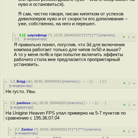
нуво и остановиться).
Я сам, честно говоря, писаю кипятком от успехов
девелоперов нуво и от скорости его допиливания --
уже, собственно, на него и перешел.
3.12
,
ызусефещк
(
?
), 13:20, 26/04/2010 [
^
] [
^^
] [
^^^
] [
ответить
]
+
–
/
[
↑
] [
к модератору
]
Я правильно понял, погуглив, что 3d для включения
компиза работает только для чипов nv50 и выше?
А то у меня nv4b и при попытке включить эффекты
рабочего стола мне предлагается проприетарный
установить.
1.3
,
Блуд
(
ok
), 00:55, 25/04/2010 [
ответить
] [
﹢﹢﹢
] [
· · ·
]
[
↑
]
+
–
/
[
к модератору
]
Не густо. Увы.
1.5
,
pavlinux
(
ok
), 02:18, 25/04/2010 [
ответить
] [
﹢﹢﹢
] [
· · ·
]
+
–
/
[
к модератору
]
На Unigine Heaven FPS упал примерно на 5-7 пунктов по
сравнению с 195.36.07.04
2.7
,
Zenitur
(
?
), 03:00, 25/04/2010 [
^
] [
^^
] [
^^^
] [
ответить
]
+
–
/
[
к модератору
]