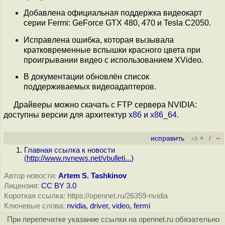
Добавлена официальная поддержка видеокарт
серии Fermi: GeForce GTX 480, 470 и Tesla C2050.
Исправлена ошибка, которая вызывала
кратковременные вспышки красного цвета при
проигрывании видео с использованием XVideo.
В документации обновлён список
поддерживаемых видеоадаптеров.
Драйверы можно скачать с FTP сервера NVIDIA:
доступны версии для архитектур
x86
и
x86_64
.
+
–
исправить
/
+3
Главная ссылка к новости
(
http://www.nvnews.net/vbulleti...
)
Автор новости:
Artem S. Tashkinov
Лицензия:
CC BY 3.0
Короткая ссылка: https://opennet.ru/26359-nvidia
Ключевые слова:
nvidia
,
driver
,
video
,
fermi
При перепечатке указание ссылки на opennet.ru обязательно