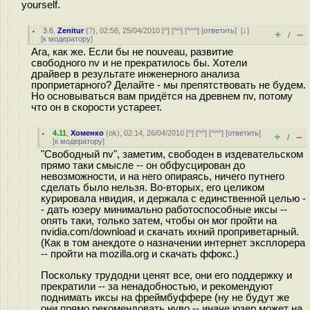
yourself.
3.6
,
Zenitur
(
?
), 02:58, 25/04/2010 [
^
] [
^^
] [
^^^
] [
ответить
]
[
↓
]
+
–
/
[
к модератору
]
Ага, как же. Если бы не nouveau, развитие
свободного nv и не прекратилось бы. Хотели
драйвер в результате инженерного анализа
проприетарного? Делайте - мы препятствовать не будем.
Но основываться вам придётся на древнем nv, потому
что он в скорости устареет.
4.11
,
Хоменко
(
ok
), 02:14, 26/04/2010 [
^
] [
^^
] [
^^^
] [
ответить
]
+
–
/
[
к модератору
]
"Свободный nv", заметим, свободен в издевательском
прямо таки смысле -- он обфусцирован до
невозможности, и на него опираясь, ничего путнего
сделать было нельзя. Во-вторых, его целиком
курировала нвидия, и держала с единственной целью -
- дать юзеру минимально работоспособные иксы --
опять таки, только затем, чтобы он мог пройти на
nvidia.com/download и скачать ихний проприветарный.
(Как в том анекдоте о назначении интернет эксплорера
-- пройти на mozilla.org и скачать ффокс.)
Поскольку трудодни ценят все, они его поддержку и
прекратили -- за ненадобностью, и рекомендуют
поднимать иксы на фреймбуффере (ну не будут же
они прямо рекомендовать нуво -- иначе юзер может на