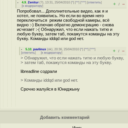
4.9
,
Zenitur
(
?
), 13:31, 25/04/2010 [
^
] [
^^
] [
^^^
] [
ответить
]
+
–
/
[
к модератору
]
Попробовал... Дополнительные видео, как я и
хотел, не появились. Но если во время него
переключиться режим свободной камеры, всё
видно :-) Включаю обратно демонсрацию - снова
исчезает :-( Обнаружил, что если нажать титю и
любую букву, затем таб, покажутся команды на эту
букву. Команды iddqd или god нет.
5.10
,
pavlinux
(
ok
), 20:36, 25/04/2010 [
^
] [
^^
] [
^^^
]
+
–
/
[
ответить
]
[
к модератору
]
> Обнаружил, что если нажать титю и любую букву,
> затем таб, покажутся команды на эту букву.
libreadline содрали
> Команды iddqd или god нет.
Срочно жалуйся в Юниджыну
Добавить комментарий