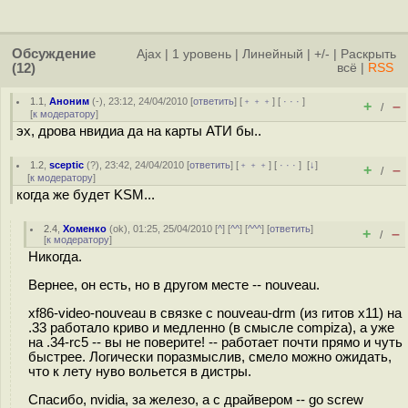
Обсуждение
Ajax
|
1 уровень
|
Линейный
|
+/-
|
Раскрыть
(12)
всё
|
RSS
1.1
,
Аноним
(
-
), 23:12, 24/04/2010 [
ответить
] [
﹢﹢﹢
] [
· · ·
]
+
–
/
[
к модератору
]
эх, дрова нвидиа да на карты АТИ бы..
1.2
,
sceptic
(
?
), 23:42, 24/04/2010 [
ответить
] [
﹢﹢﹢
] [
· · ·
]
[
↓
]
+
–
/
[
к модератору
]
когда же будет KSM...
2.4
,
Хоменко
(
ok
), 01:25, 25/04/2010 [
^
] [
^^
] [
^^^
] [
ответить
]
+
–
/
[
к модератору
]
Никогда.
Вернее, он есть, но в другом месте -- nouveau.
xf86-video-nouveau в связке с nouveau-drm (из гитов x11) на
.33 работало криво и медленно (в смысле compizа), а уже
на .34-rc5 -- вы не поверите! -- работает почти прямо и чуть
быстрее. Логически поразмыслив, смело можно ожидать,
что к лету нуво вольется в дистры.
Спасибо, nvidia, за железо, а с драйвером -- go screw