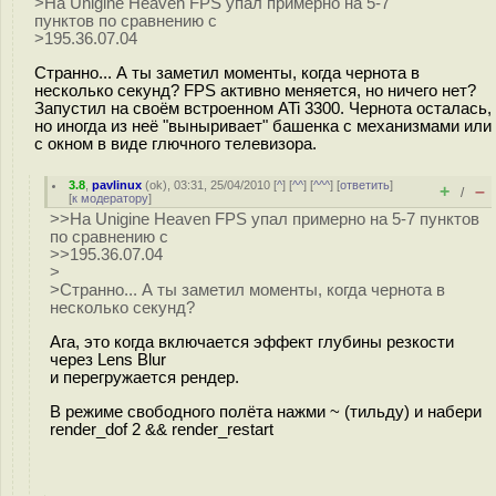
>На Unigine Heaven FPS упал примерно на 5-7
пунктов по сравнению с
>195.36.07.04
Странно... А ты заметил моменты, когда чернота в
несколько секунд? FPS активно меняется, но ничего нет?
Запустил на своём встроенном ATi 3300. Чернота осталась,
но иногда из неё "выныривает" башенка с механизмами или
с окном в виде глючного телевизора.
3.8
,
pavlinux
(
ok
), 03:31, 25/04/2010 [
^
] [
^^
] [
^^^
] [
ответить
]
+
–
/
[
к модератору
]
>>На Unigine Heaven FPS упал примерно на 5-7 пунктов
по сравнению с
>>195.36.07.04
>
>Странно... А ты заметил моменты, когда чернота в
несколько секунд?
Ага, это когда включается эффект глубины резкости
через Lens Blur
и перегружается рендер.
В режиме свободного полёта нажми ~ (тильду) и набери
render_dof 2 && render_restart