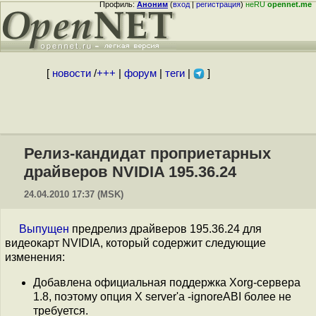
Профиль:
Аноним
(
вход
|
регистрация
)
неRU
opennet.me
[
новости
/
+++
|
форум
|
теги
|
]
Релиз-кандидат проприетарных
драйверов NVIDIA 195.36.24
24.04.2010 17:37 (MSK)
Выпущен
предрелиз драйверов 195.36.24 для
видеокарт NVIDIA, который содержит следующие
изменения:
Добавлена официальная поддержка Xorg-сервера
1.8, поэтому опция X server'a -ignoreABI более не
требуется.