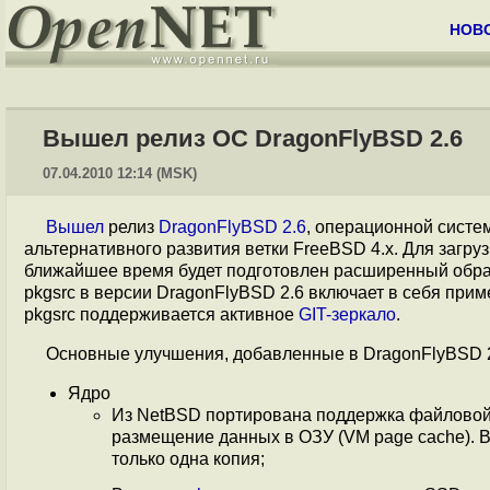
НОВ
Вышел релиз ОС DragonFlyBSD 2.6
07.04.2010 12:14 (MSK)
Вышел
релиз
DragonFlyBSD 2.6
, операционной сист
альтернативного развития ветки FreeBSD 4.x. Для загру
ближайшее время будет подготовлен расширенный образ
pkgsrc в версии DragonFlyBSD 2.6 включает в себя при
pkgsrc поддерживается активное
GIT-зеркало
.
Основные улучшения, добавленные в DragonFlyBSD 2
Ядро
Из NetBSD портирована поддержка файловой
размещение данных в ОЗУ (VM page cache). В
только одна копия;