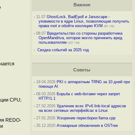
Важное
е
-
11.07
GhostLock, BadEpoll и Januscape -
уязвимости в ядре Linux, позволяющие получить
права root и обойти изоляцию KVM
(82 +34)
-
08.07
Вредительство со стороны разработчика
OpenMandriva, которое могло причинить вред
пользователям
(107 +34)
-
Сводка событий за 2025 год
нается
Советы
-
19.04.2026
PKI с аппаратным TRNG за 10 дней при
помощи AI
-
09.03.2026
Борьба с web-ботами через запрет
HTTP/1.1
ации CPU;
-
27.02.2026
Удаление всех IPv6 link-local адресов
на всех сетевых интерфейсах в Linux
-
27.01.2026
Ускорение пересборки llama.cpp
ния REDO-
-
25.12.2025
Атомарные обновления в OSTree
ри