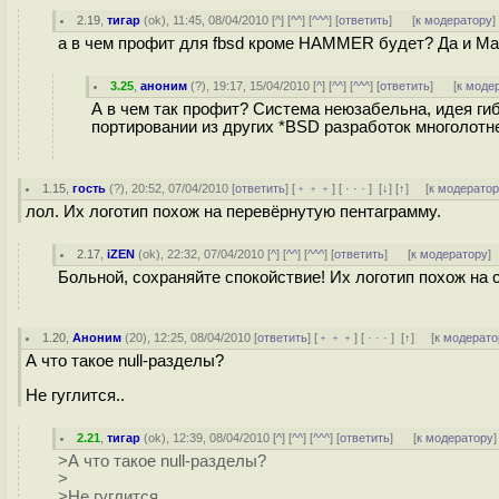
2.19
,
тигар
(
ok
), 11:45, 08/04/2010 [
^
] [
^^
] [
^^^
] [
ответить
]
[
к модератору
]
а в чем профит для fbsd кроме HAMMER будет? Да и Mat
3.25
,
аноним
(
?
), 19:17, 15/04/2010 [
^
] [
^^
] [
^^^
] [
ответить
]
[
к моде
А в чем так профит? Система неюзабельна, идея ги
портировании из других *BSD разработок многолотн
1.15
,
гость
(
?
), 20:52, 07/04/2010 [
ответить
] [
﹢﹢﹢
] [
· · ·
]
[
↓
] [
↑
] [
к модерато
лол. Их логотип похож на перевёрнутую пентаграмму.
2.17
,
iZEN
(
ok
), 22:32, 07/04/2010 [
^
] [
^^
] [
^^^
] [
ответить
]
[
к модератору
]
Больной, сохраняйте спокойствие! Их логотип похож на с
1.20
,
Аноним
(
20
), 12:25, 08/04/2010 [
ответить
] [
﹢﹢﹢
] [
· · ·
]
[
↑
] [
к модерато
А что такое null-разделы?
Не гуглится..
2.21
,
тигар
(
ok
), 12:39, 08/04/2010 [
^
] [
^^
] [
^^^
] [
ответить
]
[
к модератору
]
>А что такое null-разделы?
>
>Не гуглится..