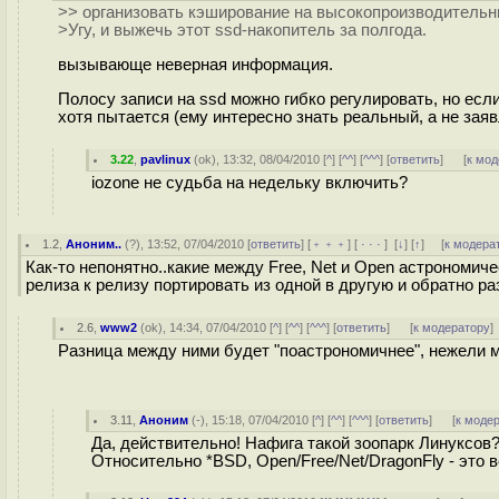
>> организовать кэширование на высокопроизводитель
>Угу, и выжечь этот ssd-накопитель за полгода.
вызывающе неверная информация.
Полосу записи на ssd можно гибко регулировать, но если 
хотя пытается (ему интересно знать реальный, а не зая
3.22
,
pavlinux
(
ok
), 13:32, 08/04/2010 [
^
] [
^^
] [
^^^
] [
ответить
]
[
к мод
iozone не судьба на недельку включить?
1.2
,
Аноним..
(
?
), 13:52, 07/04/2010 [
ответить
] [
﹢﹢﹢
] [
· · ·
]
[
↓
] [
↑
] [
к модера
Как-то непонятно..какие между Free, Net и Open астрономич
релиза к релизу портировать из одной в другую и обратно р
2.6
,
www2
(
ok
), 14:34, 07/04/2010 [
^
] [
^^
] [
^^^
] [
ответить
]
[
к модератору
]
Разница между ними будет "поастрономичнее", нежели 
3.11
,
Аноним
(
-
), 15:18, 07/04/2010 [
^
] [
^^
] [
^^^
] [
ответить
]
[
к моде
Да, действительно! Нафига такой зоопарк Линуксов
Относительно *BSD, Open/Free/Net/DragonFly - это