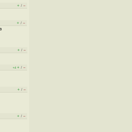
+
–
/
+
–
/
в
+
–
/
+
–
/
+4
+
–
/
+
–
/