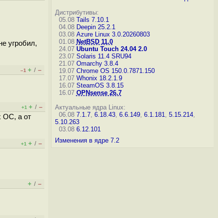
Дистрибутивы:
05.08
Tails 7.10.1
04.08
Deepin 25.2.1
03.08
Azure Linux 3.0.20260803
01.08
NetBSD 11.0
не угробил,
24.07
Ubuntu Touch 24.04 2.0
23.07
Solaris 11.4 SRU94
21.07
Omarchy 3.8.4
+
–
/
19.07
Chrome OS 150.0.7871.150
–1
17.07
Whonix 18.2.1.9
16.07
SteamOS 3.8.15
16.07
OPNsense 26.7
+
–
/
Актуальные ядра Linux:
+1
06.08
7.1.7
,
6.18.43
,
6.6.149
,
6.1.181
,
5.15.214
,
 ОС, а от
5.10.263
03.08
6.12.101
Изменения в ядре 7.2
+
–
/
+1
+
–
/