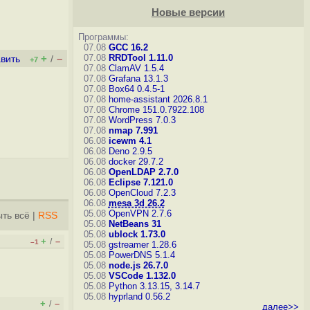
Новые версии
Программы:
07.08
GCC 16.2
+
–
07.08
RRDTool 1.11.0
вить
/
+7
07.08
ClamAV 1.5.4
07.08
Grafana 13.1.3
07.08
Box64 0.4.5-1
07.08
home-assistant 2026.8.1
07.08
Chrome 151.0.7922.108
07.08
WordPress 7.0.3
07.08
nmap 7.991
06.08
icewm 4.1
06.08
Deno 2.9.5
06.08
docker 29.7.2
06.08
OpenLDAP 2.7.0
06.08
Eclipse 7.121.0
06.08
OpenCloud 7.2.3
06.08
mesa 3d 26.2
05.08
OpenVPN 2.7.6
ть всё
|
RSS
05.08
NetBeans 31
05.08
ublock 1.73.0
+
–
/
–1
05.08
gstreamer 1.28.6
05.08
PowerDNS 5.1.4
05.08
node.js 26.7.0
05.08
VSCode 1.132.0
05.08
Python 3.13.15, 3.14.7
05.08
hyprland 0.56.2
+
–
/
далее>>