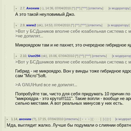
2.7
,
Аноним
(
-
), 14:36, 07/04/2010 [
^
] [
^^
] [
^^^
] [
ответить
]
[
к модератору
]
А это такой неуловимый Джо.
2.9
,
www2
(
ok
), 14:53, 07/04/2010 [
^
] [
^^
] [
^^^
] [
ответить
]
[
к модератору
]
>Вот у БСДшников вполне себе юзабельная система с 
>не допилят...
Микроядром там и не пахнет, это очередное гибридное я
2.10
,
User294
(
ok
), 15:06, 07/04/2010 [
^
] [
^^
] [
^^^
] [
ответить
]
[
к модерато
>Вот у БСДшников вполне себе юзабельная система с 
Гибрид - не микроядро. Вон у винды тоже гибридное ядро
сам "Micro"Soft.
>А GNU\Hurd все не допилят...
Попробуйте так, чисто для себя придумать 10 причин по
"микроядра - это круто!!!111". Такие вопли - вообще не
сильно местами. А вот реальных минусов у них есть.
1.14
,
аноним
(
?
), 17:15, 07/04/2010 [
ответить
] [
﹢﹢﹢
] [
· · ·
]
[
↓
] [
↑
] [
к модера
Мда, выглядит жалко. Лучше бы подумали о слиянии обратно