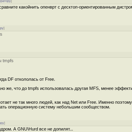
ератору
]
н сравните какойнить опенврт с десктоп-ориентированным дистро
ору
]
fs
 tmpfs
огда DF откололась от Free.
зано же, что до tmpfs использовалась другая MFS, менее эффект
отает не так много людей, как над Net или Free. Именно поэтому
вивать операционную систему небольшим сообществом.
ору
]
ром. А GNU\Hurd все не допилят...