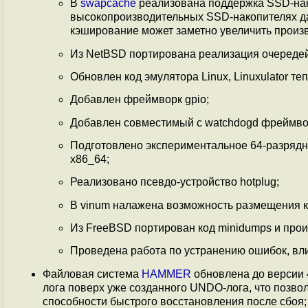
В
swapcache
реализована поддержка SSD-нако
высокопроизводительных SSD-накопителях да
кэширование может заметно увеличить произ
Из NetBSD портирована реализация очереде
Обновлен код эмулятора Linux, Linuxulator теп
Добавлен фреймворк gpio;
Добавлен совместимый с watchdogd фреймвор
Подготовлено экспериментальное 64-разрядно
x86_64;
Реализовано псевдо-устройство hotplug;
В vinum налажена возможность размещения к
Из FreeBSD портирован код minidumps и прои
Проведена работа по устранению ошибок, вл
Файловая система
HAMMER
обновлена до версии
лога поверх уже созданного UNDO-лога, что позвол
способности быстрого восстановления после сбоя;