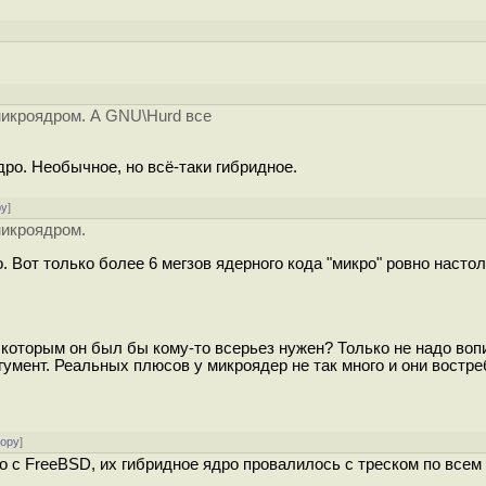
микроядром. А GNU\Hurd все
дро. Необычное, но всё-таки гибридное.
ру
]
микроядром.
. Вот только более 6 мегзов ядерного кода "микро" ровно настол
 которым он был бы кому-то всерьез нужен? Только не надо воп
 аргумент. Реальных плюсов у микроядер не так много и они востр
тору
]
 с FreeBSD, их гибридное ядро провалилось с треском по всем