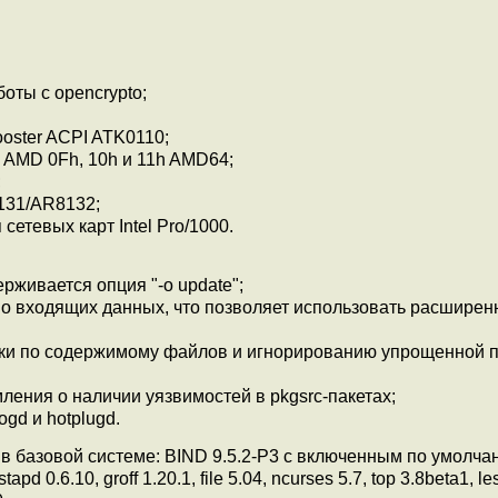
боты с opencrypto;
ooster ACPI ATK0110;
в AMD 0Fh, 10h и 11h AMD64;
;
8131/AR8132;
етевых карт Intel Pro/1000.
рживается опция "-o update";
во входящих данных, что позволяет использовать расшире
ерки по содержимому файлов и игнорированию упрощенной 
мления о наличии уязвимостей в pkgsrc-пакетах;
d и hotplugd.
в базовой системе: BIND 9.5.2-P3 с включенным по умолча
d 0.6.10, groff 1.20.1, file 5.04, ncurses 5.7, top 3.8beta1, le