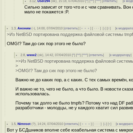
3.12
,
User294
(
ok
), 15:18, 07/04/2010 [
^
] [
^^
] [
^^^
] [
ответить
]
[
к мод
Сильно зависит от того что и с чем сравнивать. Во
мало не покажется :P.
1.3
,
Аноним
(
-
), 14:00, 07/04/2010 [
ответить
] [
﹢﹢﹢
] [
· · ·
]
[
↓
] [
↑
] [
к модерат
>Из NetBSD портирована поддержка файловой системы tmp
OMG!? Там до сих пор этого не было?
2.8
,
www2
(
ok
), 14:42, 07/04/2010 [
^
] [
^^
] [
^^^
] [
ответить
]
[
к модератору
]
>>Из NetBSD портирована поддержка файловой системы
>
>OMG!? Там до сих пор этого не было?
Важно не до каких пор, а с каких. С тех самых времён, к
И важно не то, чего не было, а что было. В новости ска
использовалась.
Почему так долго не было tmpfs? Потому что над DF раб
разработчики - молодцы, не у каждого хватит сил раз
1.5
,
Nirnroot
(
?
), 14:24, 07/04/2010 [
ответить
] [
﹢﹢﹢
] [
· · ·
]
[
↓
] [
↑
] [
к модерат
Вот у БСДшников вполне себе юзабельная система с микрояд