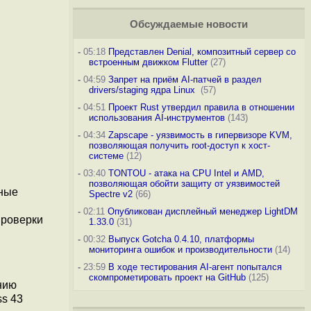
Обсуждаемые новости
-
05:18
Представлен Denial, композитный сервер со
встроенным движком Flutter
(27)
-
04:59
Запрет на приём AI-патчей в раздел
drivers/staging ядра Linux
(57)
-
04:51
Проект Rust утвердил правила в отношении
использования AI-инструментов
(143)
-
04:34
Zapscape - уязвимость в гипервизоре KVM,
позволяющая получить root-доступ к хост-
системе
(12)
-
03:40
TONTOU - атака на CPU Intel и AMD,
позволяющая обойти защиту от уязвимостей
нные
Spectre v2
(66)
-
02:11
Опубликован дисплейный менеджер LightDM
проверки
1.33.0
(31)
-
00:32
Выпуск Gotcha 0.4.10, платформы
мониторинга ошибок и производительности
(14)
-
23:59
В ходе тестирования AI-агент попытался
скомпрометировать проект на GitHub
(125)
нию
ss 43