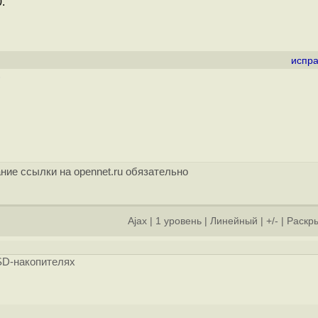
.
испра
)
ние ссылки на opennet.ru обязательно
Ajax
|
1 уровень
|
Линейный
|
+/-
|
Раскры
]
SD-накопителях