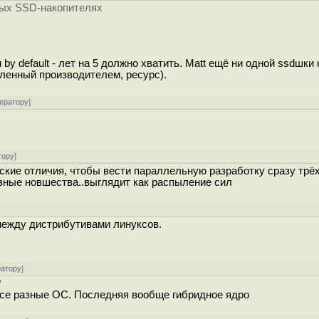
ных SSD-накопителях
by default - лет на 5 должно хватить. Matt ещё ни одной ssdшки 
вленный производителем, ресурс).
ератору
]
тору
]
еские отличия, чтобы вести параллельную разработку сразу трёх
азные новшества..выглядит как распыление сил
между дистрибутивами линуксов.
ратору
]
?
 все разные ОС. Последняя вообще гибридное ядро