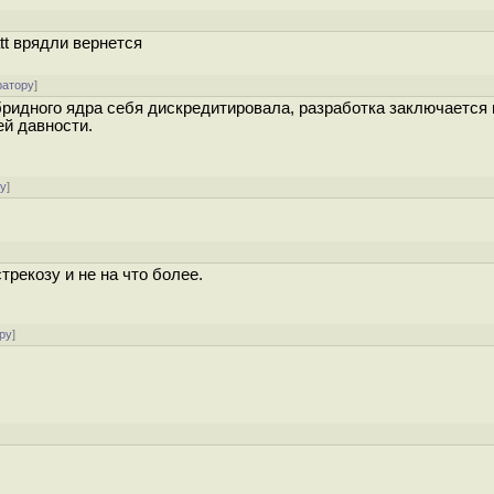
t врядли вернется
ратору
]
бридного ядра себя дискредитировала, разработка заключается 
ей давности.
ру
]
трекозу и не на что более.
ру
]