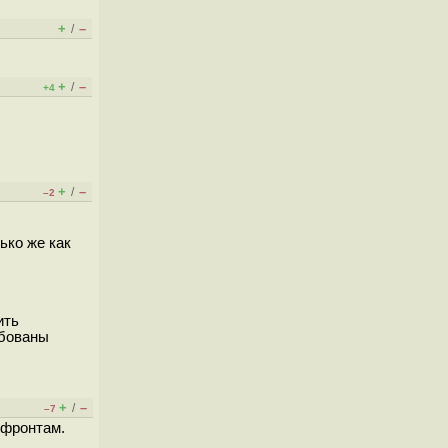
+
–
/
+
–
/
+4
+
–
/
–2
ько же как
ить
ебованы
+
–
/
–7
 фронтам.