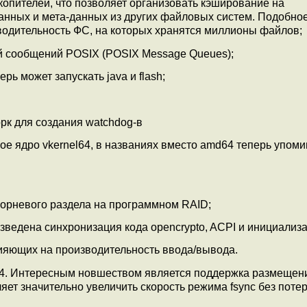
пителей, что позволяет организовать кэширование на
нных и мета-данных из других файловых систем. Подобно
водительность ФС, на которых хранятся миллионы файлов;
й сообщений POSIX (POSIX Message Queues);
ерь может запускать java и flash;
к для создания watchdog-в
е ядро vkernel64, в названиях вместо amd64 теперь упоми
орневого раздела на программном RAID;
зведена синхронизация кода opencrypto, ACPI и инициализ
ияющих на производительность ввода/вывода.
 4. Интересным новшеством является поддержка размеще
яет значительно увеличить скорость режима fsync без поте