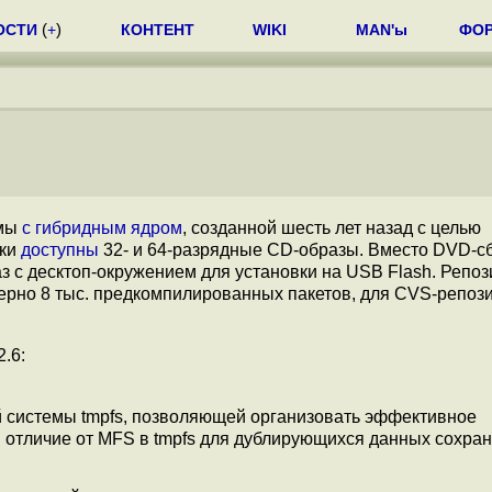
ОСТИ
(
+
)
КОНТЕНТ
WIKI
MAN'ы
ФО
емы
с гибридным ядром
, созданной шесть лет назад с целью
зки
доступны
32- и 64-разрядные CD-образы. Вместо DVD-с
 с десктоп-окружением для установки на USB Flash. Репоз
мерно 8 тыс. предкомпилированных пакетов, для CVS-репоз
.6:
 системы tmpfs, позволяющей организовать эффективное
 отличие от MFS в tmpfs для дублирующихся данных сохра