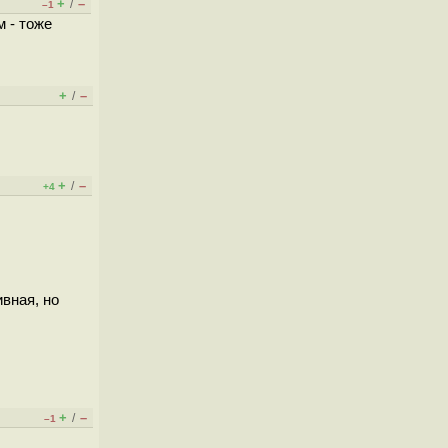
+
–
/
–1
м - тоже
+
–
/
+
–
/
+4
ивная, но
+
–
/
–1