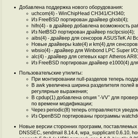
Добавлена поддержка нового оборудования:
uchcom(4) - WinChipHead CH341/CH340;
Из FreeBSD портирован драйвер glxsb(4);
hifn(4) - в драйвер добавлена возможность ра
Из NetBSD портирован драйвер nsclpcsio(4);
aibs(4) - драйвер для сенсоров ASUSTeK AI B
Новые драйверы kate(4) и km(4) для сенсоро
wbsio(4) - драйвер для Winbond LPC Super I/O
alc(4) - драйвер для сетевых карт Atheros AR
Из FreeBSD портирован драйвер e1000(4) для с
Пользовательские утилиты:
При монтировании null-разделов теперь подде
В awk увеличена ширина разделителя полей 
регулярные выражения;
В cpdup(1) добавлена опция "-VV" для пров
по времени модификации;
Через periodic(8) теперь отправляются уведо
Из OpenBSD портированы программы watchdog
Новые версии сторонних программ, поставляемых 
DNSSEC, sendmail 8.14.4, wpa_supplicant 0.6.10, hostap