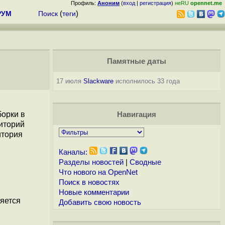
Профиль:
Аноним
(
вход
|
регистрация
)
неRU
opennet.me
РУМ
Поиск
(
теги
)
Памятные даты
17 июля
Slackware
исполнилось 33 года
борки в
Навигация
иторий
итория
Каналы:
Разделы новостей
|
Сводные
Что нового на OpenNet
Поиск в новостях
Новые комментарии
няется
Добавить свою новость