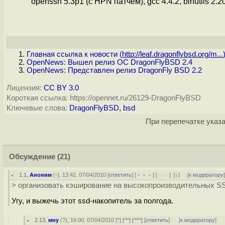
openssh 5.3p1 (с HPN патчем), gcc 4.4.2, binutils 2.20
Главная ссылка к новости (
http://leaf.dragonflybsd.org/m...
OpenNews: Вышел релиз ОС DragonFlyBSD 2.4
OpenNews: Представлен релиз DragonFly BSD 2.2
Лицензия:
CC BY 3.0
Короткая ссылка: https://opennet.ru/26129-DragonFlyBSD
Ключевые слова:
DragonFlyBSD
,
bsd
При перепечатке указа
Обсуждение
(21)
1.1
,
Аноним
(
-
), 13:42, 07/04/2010 [
ответить
] [
﹢﹢﹢
] [
· · ·
]
[
↓
] [
к модератору
> организовать кэширование на высокопроизводительных S
Угу, и выжечь этот ssd-накопитель за полгода.
2.13
,
мну
(
?
), 16:00, 07/04/2010 [
^
] [
^^
] [
^^^
] [
ответить
]
[
к модератору
]