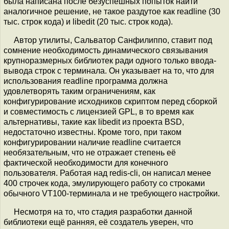
была написана после безуспешных попыток найти
аналогичное решение, не такое раздутое как readline (30
тыс. строк кода) и libedit (20 тыс. строк кода).
Автор утилиты, Сальватор Санфилиппо, ставит под
сомнение необходимость динамического связывания
крупноразмерных библиотек ради одного только ввода-
вывода строк с терминала. Он указывает на то, что для
использования readline программа должна
удовлетворять таким ограничениям, как
конфигурирование исходников скриптом перед сборкой
и совместимость с лицензией GPL, в то время как
альтернативы, такие как libedit из проекта BSD,
недостаточно известны. Кроме того, при таком
конфигурировании наличие readline считается
необязательным, что не отражает степень её
фактической необходимости для конечного
пользователя. Работая над redis-cli, он написал менее
400 строчек кода, эмулирующего работу со строками
обычного VT100-терминала и не требующего настройки.
Несмотря на то, что стадия разработки данной
библиотеки ещё ранняя, её создатель уверен, что