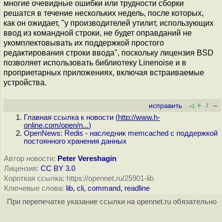
многие очевидные ошибки или трудности сборки
решатся в течение нескольких недель, после которых,
как он ожидает, "у производителей утилит, использующих
ввод из командной строки, не будет оправданий не
укомплектовывать их поддержкой простого
редактирования строки ввода", поскольку лицензия BSD
позволяет использовать библиотеку Linenoise и в
проприетарных приложениях, включая встраиваемые
устройства.
+
–
исправить
/
+1
Главная ссылка к новости (
http://www.h-
online.com/open/n...
)
OpenNews: Redis - наследник memcached с поддержкой
постоянного хранения данных
Автор новости:
Peter Vereshagin
Лицензия:
CC BY 3.0
Короткая ссылка: https://opennet.ru/25901-lib
Ключевые слова:
lib
,
cli
,
command
,
readline
При перепечатке указание ссылки на opennet.ru обязательно