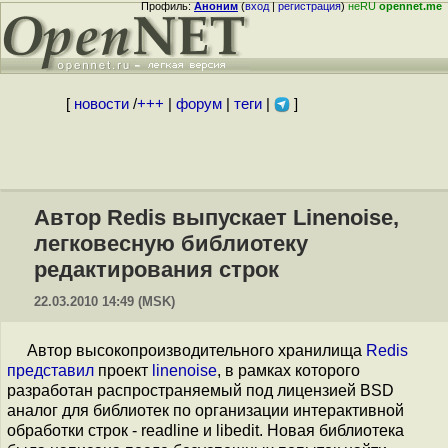
Профиль:
Аноним
(
вход
|
регистрация
)
неRU
opennet.me
[
новости
/
+++
|
форум
|
теги
|
]
Автор Redis выпускает Linenoise,
легковесную библиотеку
редактирования строк
22.03.2010 14:49 (MSK)
Автор высокопроизводительного хранилища
Redis
представил
проект
linenoise
, в рамках которого
разработан распространяемый под лицензией BSD
аналог для библиотек по организации интерактивной
обработки строк - readline и libedit. Новая библиотека