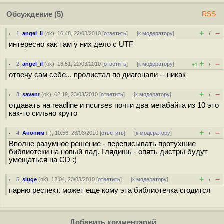
Обсуждение
(5)
RSS
+
–
1
,
angel_il
(
ok
), 16:48, 22/03/2010 [
ответить
]
[
к модератору
]
/
интересно как там у них дело с UTF
+
–
2
,
angel_il
(
ok
), 16:51, 22/03/2010 [
ответить
]
[
к модератору
]
/
+1
отвечу сам себе... пролистал по диагонали -- никак
+
–
3
,
savant
(
ok
), 02:19, 23/03/2010 [
ответить
]
[
к модератору
]
/
отдавать на readline и ncurses почти два мегабайта из 10 это
как-то сильно круто
+
–
4
,
Аноним
(
-
), 10:56, 23/03/2010 [
ответить
]
[
к модератору
]
/
Вполне разумное решение - переписывать протухшие
библиотеки на новый лад. Глядишь - опять дистры будут
умещаться на CD :)
+
–
5
,
sluge
(
ok
), 12:04, 23/03/2010 [
ответить
]
[
к модератору
]
/
парню респект. может еще кому эта библиотечка сгодится
Добавить комментарий