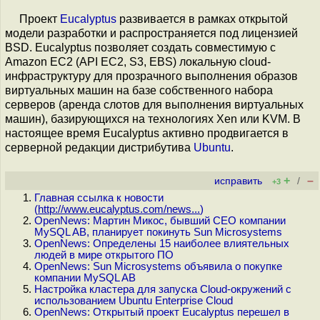
Проект
Eucalyptus
развивается в рамках открытой
модели разработки и распространяется под лицензией
BSD. Eucalyptus позволяет создать совместимую с
Amazon EC2 (API EC2, S3, EBS) локальную cloud-
инфраструктуру для прозрачного выполнения образов
виртуальных машин на базе собственного набора
серверов (аренда слотов для выполнения виртуальных
машин), базирующихся на технологиях Xen или KVM. В
настоящее время Eucalyptus активно продвигается в
серверной редакции дистрибутива
Ubuntu
.
+
–
исправить
/
+3
Главная ссылка к новости
(
http://www.eucalyptus.com/news...
)
OpenNews: Мартин Микос, бывший CEO компании
MySQL AB, планирует покинуть Sun Microsystems
OpenNews: Определены 15 наиболее влиятельных
людей в мире открытого ПО
OpenNews: Sun Microsystems объявила о покупке
компании MySQL AB
Настройка кластера для запуска Cloud-окружений с
использованием Ubuntu Enterprise Cloud
OpenNews: Открытый проект Eucalyptus перешел в