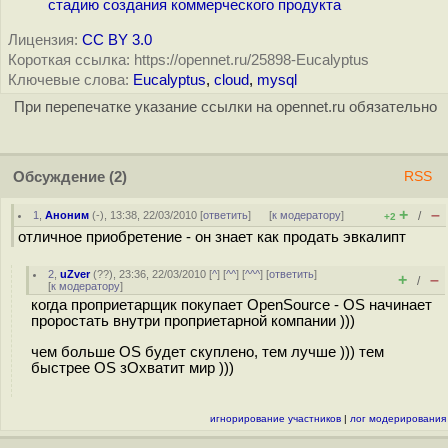
стадию создания коммерческого продукта
Лицензия:
CC BY 3.0
Короткая ссылка: https://opennet.ru/25898-Eucalyptus
Ключевые слова:
Eucalyptus
,
cloud
,
mysql
При перепечатке указание ссылки на opennet.ru обязательно
Обсуждение
(2)
RSS
+
–
1
,
Аноним
(
-
), 13:38, 22/03/2010 [
ответить
]
[
к модератору
]
/
+2
отличное приобретение - он знает как продать эвкалипт
2
,
uZver
(
??
), 23:36, 22/03/2010 [
^
] [
^^
] [
^^^
] [
ответить
]
+
–
/
[
к модератору
]
когда проприетарщик покупает OpenSource - OS начинает
проростать внутри проприетарной компании )))
чем больше OS будет скуплено, тем лучше ))) тем
быстрее OS зОхватит мир )))
игнорирование участников
|
лог модерирования