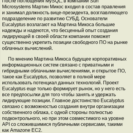
После поглощения MySQL, в компании Sun
Microsystems Мартин Микос входил в состав правления
и занимал должность вице-президента, возглавляющего
подразделение по развитию СУБД. Основатели
Eucalyptus возлагают на Мартина Микоса большие
надежды и надеются, что бесценный опыт создания
лидирующей в своей области компании поможет
существенно укрепить позиции свободного ПО на рынке
облачных вычислений.
По мнению Мартина Микоса будущее корпоративных
информационных систем связано с приватными и
гибридными облачными вычислениями, и открытое ПО,
такое как Eucalyptus, позволяет в полной мере
использовать потенциал данных технологий. Проект
Eucalyptus еще только формирует рынок, но у него есть
все предпосылки для того чтобы занять и удержать
лидирующие позиции. Главное достоинство Eucalyptus
связано с возможностью создания внутри организации
собственного облака, с одной стороны полностью
подконтрольного, но при этом совместимого на уровне
API со сложившимися публичными сервисами, такими
как Amazone EC2.