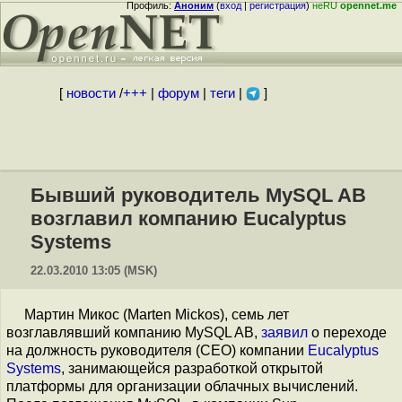
Профиль:
Аноним
(
вход
|
регистрация
)
неRU
opennet.me
[
новости
/
+++
|
форум
|
теги
|
]
Бывший руководитель MySQL AB
возглавил компанию Eucalyptus
Systems
22.03.2010 13:05 (MSK)
Мартин Микос (Marten Mickos), семь лет
возглавлявший компанию MySQL AB,
заявил
о переходе
на должность руководителя (CEO) компании
Eucalyptus
Systems
, занимающейся разработкой открытой
платформы для организации облачных вычислений.