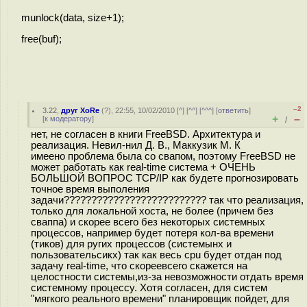
munlock(data, size+1);
free(buf);
–2
3.22
,
друг XoRe
(
?
), 22:55, 10/02/2010 [
^
] [
^^
] [
^^^
] [
ответить
]
+
–
[
к модератору
]
/
нет, не согласен в книги FreeBSD. Архитектура и
реализация. Невил-нил Д. В., Маккузик М. К
имеено проблема была со свапом, поэтому FreeBSD не
может работать как real-time система + ОЧЕНЬ
БОЛЬШОЙ ВОПРОС TCP/IP как будете прогнозировать
точное время выполения
задачи?????????????????????????? так что реализация,
только для локальной хоста, не более (причем без
сваппа) и скорее всего без некоторых системных
процессов, например будет потеря кол-ва времени
(тиков) для ругих процессов (системынх и
пользовательсикх) так как весь cpu будет отдан под
задачу real-time, что скореевсего скажется на
целостности системы,из-за невозможности отдать время
системному процессу. Хотя согласен, для систем
"мягкого реального времени" планировщик пойдет, для