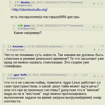
3.27
,
Basiley
(
ok
), 03:27, 11/02/2010 [
^
] [
^^
] [
^^^
] [
ответить
]
+
–
/
[
к модератору
]
>
http://ubuntustudio.org/
есть посерьезнее(и постарше)MM-дистры.
4.36
,
prox
(
ok
), 13:06, 15/02/2010 [
^
] [
^^
] [
^^^
] [
ответить
]
+
–
/
[
к модератору
]
Какие например?
+1
1.4
,
Аноним
(
-
), 17:19, 10/02/2010 [
ответить
] [
﹢﹢﹢
] [
· · ·
]
[
↑
]
+
–
[
к модератору
]
/
Често не понимаю суть новости. Так какими-же должны быть
спинлоки в режиме реального времени? Те что засыпают уже
вряд-ли можно назвать спинлоками. Это скорее уже
семафоры.
1.11
,
друг XoRe
(
?
), 18:41, 10/02/2010 [
ответить
] [
﹢﹢﹢
] [
· · ·
]
[
↓
]
+
–
/
[
к модератору
]
что-то я не совсем пойму, помогите: ядро Linux работает со
свап пространством, о какой реал тайм может идти речь?
или это про встроенные системы? допуская что в "мягком"
виде,но не в "жестком" еще можно прогнозировать
выполнение задачи на время загруки выгрузки(время) swap
контекста.