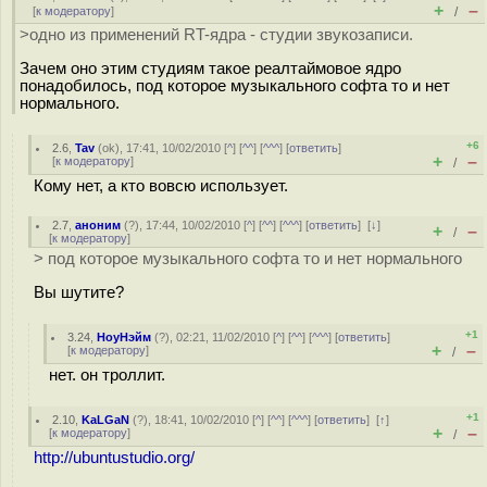
+
–
[
к модератору
]
/
>одно из применений RT-ядра - студии звукозаписи.
Зачем оно этим студиям такое реалтаймовое ядро
понадобилось, под которое музыкального софта то и нет
нормального.
+6
2.6
,
Tav
(
ok
), 17:41, 10/02/2010 [
^
] [
^^
] [
^^^
] [
ответить
]
+
–
[
к модератору
]
/
Кому нет, а кто вовсю использует.
2.7
,
аноним
(
?
), 17:44, 10/02/2010 [
^
] [
^^
] [
^^^
] [
ответить
]
[
↓
]
+
–
/
[
к модератору
]
> под которое музыкального софта то и нет нормального
Вы шутите?
+1
3.24
,
НоуНэйм
(
?
), 02:21, 11/02/2010 [
^
] [
^^
] [
^^^
] [
ответить
]
+
–
[
к модератору
]
/
нет. он троллит.
+1
2.10
,
KaLGaN
(
?
), 18:41, 10/02/2010 [
^
] [
^^
] [
^^^
] [
ответить
]
[
↑
]
+
–
[
к модератору
]
/
http://ubuntustudio.org/