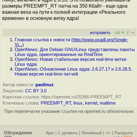
размеры PREEMPT_RT патча на 350 Кбайт - еще одна
важная веха на пути к полной интеграции «Реального
времени» в основную ветку ядра!
+
–
исправить
/
+10
Главная ссылка к новости (
http://www.osadl.org/Single-
Vi...
)
OpenNews: Для Debian GNU/Linux представлены пакеты
Linux ядра, ориентированные на RealTime
OpenNews: Новая стабильная версия real-time ветки
Linux ядра
OpenNews: Обновление Linux ядра: 2.6.27.17 и 2.6.28.5.
Новая версия real-time патчей
Автор новости:
pavlinux
Лицензия:
CC BY 3.0
Короткая ссылка: https://opennet.ru/25366-PREEMPT_RT
Ключевые слова:
PREEMPT_RT
,
linux
,
kernel
,
realtime
При перепечатке указание ссылки на opennet.ru обязательно
Обсуждение
Ajax
|
1 уровень
|
Линейный
|
+/-
|
Раскрыть