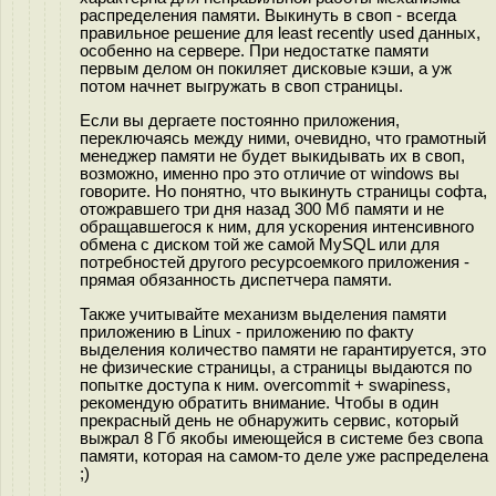
распределения памяти. Выкинуть в своп - всегда
правильное решение для least recently used данных,
особенно на сервере. При недостатке памяти
первым делом он покиляет дисковые кэши, а уж
потом начнет выгружать в своп страницы.
Если вы дергаете постоянно приложения,
переключаясь между ними, очевидно, что грамотный
менеджер памяти не будет выкидывать их в своп,
возможно, именно про это отличие от windows вы
говорите. Но понятно, что выкинуть страницы софта,
отожравшего три дня назад 300 Мб памяти и не
обращавшегося к ним, для ускорения интенсивного
обмена с диском той же самой MySQL или для
потребностей другого ресурсоемкого приложения -
прямая обязанность диспетчера памяти.
Также учитывайте механизм выделения памяти
приложению в Linux - приложению по факту
выделения количество памяти не гарантируется, это
не физические страницы, а страницы выдаются по
попытке доступа к ним. overcommit + swapiness,
рекомендую обратить внимание. Чтобы в один
прекрасный день не обнаружить сервис, который
выжрал 8 Гб якобы имеющейся в системе без свопа
памяти, которая на самом-то деле уже распределена
;)