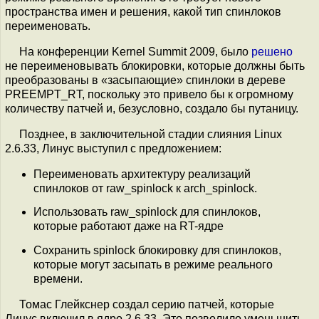
пространства имен и решения, какой тип спинлоков
переименовать.
На конференции Kernel Summit 2009, было
решено
не переименовывать блокировки, которые должны быть
преобразованы в «засыпающие» спинлоки в дереве
PREEMPT_RT, поскольку это привело бы к огромному
количеству патчей и, безусловно, создало бы путаницу.
Позднее, в заключительной стадии слияния Linux
2.6.33, Линус выступил с предложением:
Переименовать архитектуру реализаций
спинлоков от raw_spinlock к arch_spinlock.
Использовать raw_spinlock для спинлоков,
которые работают даже на RT-ядре
Сохранить spinlock блокировку для спинлоков,
которые могут засыпать в режиме реального
времени.
Томас Глейкснер создал серию патчей, которые
Линус включил в ядро 2.6.33. Это позволило уменьшить