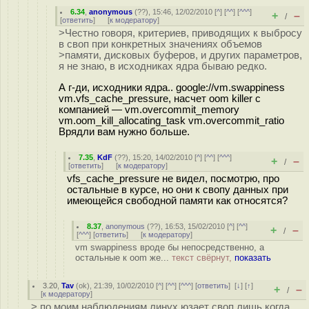
6.34
,
anonymous
(
??
), 15:46, 12/02/2010 [
^
] [
^^
] [
^^^
]
+
–
/
[
ответить
]
[
к модератору
]
>Честно говоря, критериев, приводящих к выбросу
в своп при конкретных значениях объемов
>памяти, дисковых буферов, и других параметров,
я не знаю, в исходниках ядра бываю редко.
А г-ди, исходники ядра.. google://vm.swappiness
vm.vfs_cache_pressure, насчет oom killer с
компанией — vm.overcommit_memory
vm.oom_kill_allocating_task vm.overcommit_ratio
Врядли вам нужно больше.
7.35
,
KdF
(
??
), 15:20, 14/02/2010 [
^
] [
^^
] [
^^^
]
+
–
/
[
ответить
]
[
к модератору
]
vfs_cache_pressure не видел, посмотрю, про
остальные в курсе, но они к свопу данных при
имеющейся свободной памяти как относятся?
8.37
,
anonymous
(
??
), 16:53, 15/02/2010 [
^
] [
^^
]
+
–
/
[
^^^
] [
ответить
]
[
к модератору
]
vm swappiness вроде бы непосредственно, а
остальные к oom же...
текст свёрнут,
показать
3.20
,
Tav
(
ok
), 21:39, 10/02/2010 [
^
] [
^^
] [
^^^
] [
ответить
]
[
↓
] [
↑
]
+
–
/
[
к модератору
]
> по моим наблюдениям линух юзает своп лишь когда