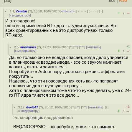
(33)
всё
|
RSS
1.1
,
Zenitur
(
?
), 16:58, 10/02/2010 [
ответить
] [
﹢﹢﹢
] [
· · ·
]
[
↓
]
+
–
/
[
к модератору
]
И это здорово!
одно из применений RT-ядра - студии звукозаписи. Во
всех ориентированных на это дистрибутивах только
RT-ядро.
+1
2.5
,
anonimus
(
?
), 17:23, 10/02/2010 [
^
] [
^^
] [
^^^
] [
ответить
]
+
–
[
к модератору
]
/
Да, но только оно не всегда спасает, когда дело упирается
в планировщик ввода/вывода - все со звуком начинает
кавкать, икать и заикаться...
Попробуйте в Ardour пару десятков треков с эффектами
покрутить...
Надеюсь, что эти нововведения хоть как-то поправят
положение дел в лучшую сторону...
Хотя с планировщиком тоже что-то нужно делать, уже с 24-
го RT ядра тянется это все дело...
–1
3.17
,
devl547
(
?
), 20:12, 10/02/2010 [
^
] [
^^
] [
^^^
] [
ответить
]
[
↓
]
+
–
[
к модератору
]
/
>планировщик ввода/вывода
BFQ/NOOP/SIO - попробуйте, может что поможет.