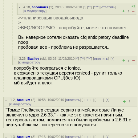
+1
4.18
,
anonimus
(
?
), 20:16, 10/02/2010 [
^
] [
^^
] [
^^^
] [
ответить
]
+
–
[
к модератору
]
/
>>планировщик ввода/вывода
>
>BFQ/NOOP/SIO - попробуйте, может что поможет.
Вы наверное хотели сказать cfq anticipatory deadline
noop
пробовал все - проблема не разрешается...
3.26
,
Basiley
(
ok
), 03:26, 11/02/2010 [
^
] [
^^
] [
^^^
] [
ответить
]
[
↑
]
+
–
/
[
к модератору
]
попробуйте поиграться с ionice.
к сожаленю текущая версия reniced - рулит только
планирвоащиками CPU(без IO).
мб выйдет аналог.
1.2
,
Аноним
(
2
), 16:58, 10/02/2010 [
ответить
] [
﹢﹢﹢
] [
· · ·
]
[
↑
]
+
–
/
[
к модератору
]
"Томас Глейкснер создал серию патчей, которые Линус
включил в ядро 2.6.33." - как же это кажется приятным.
тестировал летом, помнится что были проблемы в 2.6.31 с
виртуалбоксом - интересно что получится..
–7
1.3
,
Аноним
(
3
), 17:16, 10/02/2010 [
ответить
] [
﹢﹢﹢
] [
· · ·
]
[
↓
]