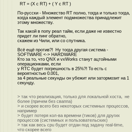
RT = (X c RT) + ( Y c RT )
По-русски - Множество RT полно, тогда и только тогда,
когда каждый элемент подмножества принадлежит
этому множеству.
Так какой в попу реал тайм, если даже не известно
придет ли пинг обратно,
скажем из Чили, или со спутника.
Всё ещё против?! Ну тогда другая система -
SOFTWARE <-> HARDWARE
Кто за то, что QNX и vxWorks станут ацтойными
операционками, если
у RTC будет погрешность в 25%?! То есть с
вероятностью 0.001,
за 4 реальные секунды он убежит или затормозит на 1
секунду.
> так что реализация, только для локальной хоста, не
более (причем без сваппа)
> и скорее всего без некоторых системных процессов,
например
> будет потеря кол-ва времени (тиков) для других
процессов (системных и пользовательских)
> так как весь cpu будет отдан под задачу real-time,
что скорее всего