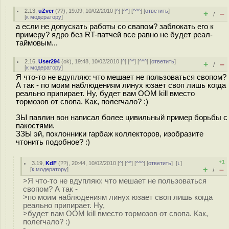
2.13
,
uZver
(
??
), 19:09, 10/02/2010 [
^
] [
^^
] [
^^^
] [
ответить
]
+
–
/
[
к модератору
]
а если не допускать работы со свапом? заблокать его к
примеру? ядро без RT-патчей все равно не будет реал-
таймовым...
2.16
,
User294
(
ok
), 19:48, 10/02/2010 [
^
] [
^^
] [
^^^
] [
ответить
]
+
–
/
[
к модератору
]
Я что-то не вдупляю: что мешает не пользоваться свопом?
А так - по моим наблюдениям линух юзает своп лишь когда
реально припирает. Ну, будет вам OOM kill вместо
тормозов от свопа. Как, полегчало? :)
ЗЫ павлин вон написал более цивильный пример борьбы с
пакостями.
ЗЗЫ эй, поклонники гарбаж коллекторов, изобразите
чтонить подобное? :)
+1
3.19
,
KdF
(
??
), 20:44, 10/02/2010 [
^
] [
^^
] [
^^^
] [
ответить
]
[
↓
]
+
–
[
к модератору
]
/
>Я что-то не вдупляю: что мешает не пользоваться
свопом? А так -
>по моим наблюдениям линух юзает своп лишь когда
реально припирает. Ну,
>будет вам OOM kill вместо тормозов от свопа. Как,
полегчало? :)