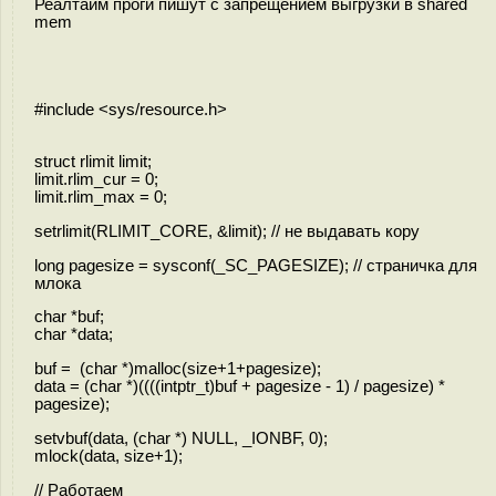
Реалтайм проги пишут с запрещением выгрузки в shared
mem
#include <sys/resource.h>
struct rlimit limit;
limit.rlim_cur = 0;
limit.rlim_max = 0;
setrlimit(RLIMIT_CORE, &limit); // не выдавать кору
long pagesize = sysconf(_SC_PAGESIZE); // страничка для
млока
char *buf;
char *data;
buf = (char *)malloc(size+1+pagesize);
data = (char *)((((intptr_t)buf + pagesize - 1) / pagesize) *
pagesize);
setvbuf(data, (char *) NULL, _IONBF, 0);
mlock(data, size+1);
// Работаем