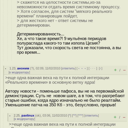
> скажется на целостности системы,из-за
невозможности отдать время системному процессу.
> Хотя согласен, для систем "мягкого реального
времени" планировщик пойдет,
> для жесткого нет - ответ системы не
детерминирован.
Детерминированность...
Хе, а что такое время?! 9 мульёнов периодов
полураспада какого-то там изпопа Цезия?
Тут доказали, что скорость света не постоянна, а вы
про время...
1.23
,
аноним
(
?
), 02:09, 11/02/2010 [
ответить
] [
﹢﹢﹢
] [
· · ·
]
[
↑
]
+
–
/
[
к модератору
]
>еще одна важная веха на пути к полной интеграции
«Реального времени» в основную ветку ядра!
Автору новости - поменьше пафоса, вы не на первомайской
демонстрации. Суть не новом шаге, а в том, что разгребают
старые ошибки, когда ядро изначально не было реалтайм.
Уменьшение патча на 350 Кб - это, безусловно, прорыв!
2.25
,
pavlinux
(
ok
), 03:06, 11/02/2010 [
^
] [
^^
] [
^^^
] [
ответить
]
+
–
/
[
к модератору
]
>>еще одна важная веха на пути к полной интеграции