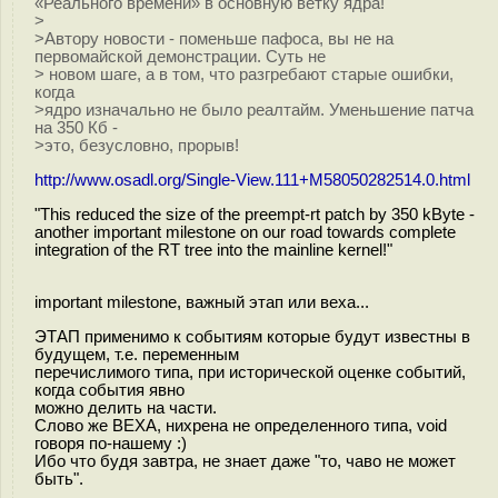
«Реального времени» в основную ветку ядра!
>
>Автору новости - поменьше пафоса, вы не на
первомайской демонстрации. Суть не
> новом шаге, а в том, что разгребают старые ошибки,
когда
>ядро изначально не было реалтайм. Уменьшение патча
на 350 Кб -
>это, безусловно, прорыв!
http://www.osadl.org/Single-View.111+M58050282514.0.html
"This reduced the size of the preempt-rt patch by 350 kByte -
another important milestone on our road towards complete
integration of the RT tree into the mainline kernel!"
important milestone, важный этап или веха...
ЭТАП применимо к событиям которые будут известны в
будущем, т.е. переменным
перечислимого типа, при исторической оценке событий,
когда события явно
можно делить на части.
Слово же ВЕХА, нихрена не определенного типа, void
говоря по-нашему :)
Ибо что будя завтра, не знает даже "то, чаво не может
быть".