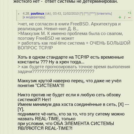
жесткого нет - ответ системы не детерминирован.
+1
4.28
,
pavlinux
(
ok
), 03:43, 11/02/2010 [
^
] [
^^
] [
^^^
] [
ответить
]
+
–
[
к модератору
]
/
>нет, не согласен в книги FreeBSD. Архитектура и
реализация. Невил-нил Д. В.,
>Маккузик М. К имеено проблема была со свапом,
поэтому FreeBSD не может
> работать как real-time система + ОЧЕНЬ БОЛЬШОЙ
ВОПРОС TCP/IP
Хоть в одном стандарте на TCP/IP есть временные
константы ??? Ну а хрен тогда...
> как будете прогнозировать точное время выполения
задачи??????????????????????????
Маккузик крутой наверно перец, что даже не учёл
понятия "СИСТЕМА"!!!
Никто против не будет если я любую сеть обзову
системой?! Нет!
Имеем минимум два хоста соединённые в сеть, [X] ---
[Y],
поднимите чё-нить, кто за то, что эту ситему можно
назвать REAL-TIME, только
при условии, что ОБА ЭЛЕМЕНТА СИСТЕМЫ
ЯВЛЯЮТСЯ REAL-TIME?!