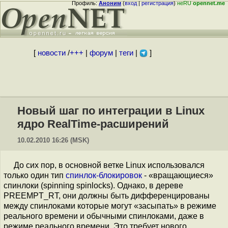
Профиль:
Аноним
(
вход
|
регистрация
)
неRU
opennet.me
[
новости
/
+++
|
форум
|
теги
|
]
Новый шаг по интеграции в Linux
ядро RealTime-расширений
10.02.2010 16:26 (MSK)
До сих пор, в основной ветке Linux использовался
только один тип
спинлок-блокировок
- «вращающиеся»
спинлоки (spinning spinlocks). Однако, в дереве
PREEMPT_RT, они должны быть дифференцированы
между спинлоками которые могут «засыпать» в режиме
реального времени и обычными спинлоками, даже в
режиме реального времени. Это требует нового