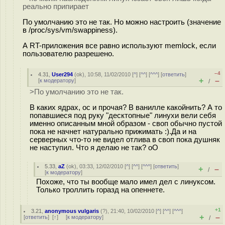
реально припирает
По умолчанию это не так. Но можно настроить (значение
в /proc/sys/vm/swappiness).
А RT-приложения все равно используют memlock, если
пользователю разрешено.
–4
4.31
,
User294
(
ok
), 10:58, 11/02/2010 [
^
] [
^^
] [
^^^
] [
ответить
]
+
–
[
к модератору
]
/
>По умолчанию это не так.
В каких ядрах, ос и прочая? В ванилле какойнить? А то
попавшиеся под руку "десктопные" линухи вели себя
именно описанным мной образом - своп обычно пустой
пока не начнет натурально прижимать :).Да и на
серверных что-то не видел отлива в своп пока душняк
не наступил. Что я делаю не так? oO
5.33
,
aZ
(
ok
), 03:33, 12/02/2010 [
^
] [
^^
] [
^^^
] [
ответить
]
+
–
/
[
к модератору
]
Похоже, что ты вообще мало имел дел с линуксом.
Только троллить горазд на опеннете.
+1
3.21
,
anonymous vulgaris
(
?
), 21:40, 10/02/2010 [
^
] [
^^
] [
^^^
]
+
–
[
ответить
]
[
↑
] [
к модератору
]
/