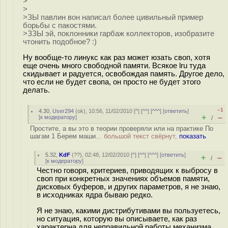
>
>
>ЗЫ павлин вон написал более цивильный пример
борьбы с пакостями.
>ЗЗЫ эй, поклонники гарбаж коллекторов, изобразите
чтонить подобное? :)
Ну вообще-то линукс как раз может юзать своп, хотя
еще очень много свободной памяти. Всякое lru туда
скидывает и радуется, освобождая память. Другое дело,
что если не будет свопа, он просто не будет этого
делать.
–1
4.30
,
User294
(
ok
), 10:56, 11/02/2010 [
^
] [
^^
] [
^^^
] [
ответить
]
+
–
[
к модератору
]
/
Простите, а вы это в теории проверяли или на практике По
шагам 1 Берем маши...
большой текст свёрнут,
показать
5.32
,
KdF
(
??
), 02:48, 12/02/2010 [
^
] [
^^
] [
^^^
] [
ответить
]
+
–
/
[
к модератору
]
Честно говоря, критериев, приводящих к выбросу в
своп при конкретных значениях объемов памяти,
дисковых буферов, и других параметров, я не знаю,
в исходниках ядра бываю редко.
Я не знаю, какими дистрибутивами вы пользуетесь,
но ситуация, которую вы описываете, как раз
характерна для неправильной работы механизма