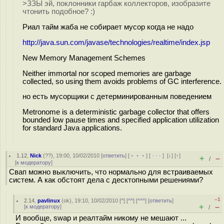
>ЗЗЫ эй, поклонники гарбаж коллекторов, изобразите
чтонить подобное? :)
Риал тайм жаба не собирает мусор когда не надо
http://java.sun.com/javase/technologies/realtime/index.jsp
New Memory Management Schemes
Neither immortal nor scoped memories are garbage
collected, so using them avoids problems of GC interference.
но есть мусорщики с детерминированным поведением
Metronome is a deterministic garbage collector that offers
bounded low pause times and specified application utilization
for standard Java applications.
1.12
,
Nick
(
??
), 19:00, 10/02/2010 [
ответить
] [
﹢﹢﹢
] [
· · ·
]
[
↓
] [
↑
]
+
–
/
[
к модератору
]
Свап можно выключить, что нормально для встраиваемых
систем. А как обстоят дела с десктопными решениями?
–1
2.14
,
pavlinux
(
ok
), 19:10, 10/02/2010 [
^
] [
^^
] [
^^^
] [
ответить
]
+
–
[
к модератору
]
/
И вообще, swap и реалтайм никому не мешают ...