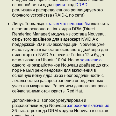
основной ветки ядра
принят
код
DRBD
,
реализация распределенного реплицируемого
блочного устройства (RAID-1 по сети);
Линус Торвальдс
сказал что неплохо бы
включить
в состав основного Linux ядра DRM (Direct
Rendering Manager) модуль из состава Nouveau,
открытого драйвера для видеокарт NVIDIA с
поддержкой 2D и 3D акселерации. Nouveau уже
используется в качестве основного драйвера для
видеокарт от NVIDIA в релизе Fedora 12 и будет
использован в Ubuntu 10.04. Но по
заявлению
одного из разработчиков Nouveau драйвер до сих
пор не был рекомендован для включения в
основную ветку ядра из-за неопределенности с
легальностью распространения определенных
участков микрокода. Решением данного вопроса
сейчас занимаются юристы Red Hat.
Дополнение 1: вопрос урегулирован и
разработчики кода Nouveau
запросили включение
36 тыс. строк кода DRM модуля Nouveau в состав
ядра Linux).