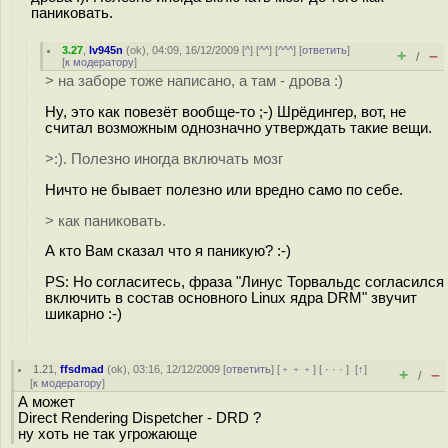
паниковать.
3.27
,
Iv945n
(
ok
), 04:09, 16/12/2009 [
^
] [
^^
] [
^^^
] [
ответить
]
+
–
/
[
к модератору
]
> на заборе тоже написано, а там - дрова :)
Ну, это как повезёт вообще-то ;-) Шрёдингер, вот, не
считал возможным однозначно утверждать такие вещи.
>:). Полезно иногда включать мозг
Ничто не бывает полезно или вредно само по себе.
> как паниковать.
А кто Вам сказал что я паникую? :-)
PS: Но согласитесь, фраза "Линус Торвальдс согласился
включить в состав основного Linux ядра DRM" звучит
шикарно :-)
1.21
,
ffsdmad
(
ok
), 03:16, 12/12/2009 [
ответить
] [
﹢﹢﹢
] [
· · ·
]
[
↑
]
+
–
/
[
к модератору
]
А может
Direct Rendering Dispetcher - DRD ?
ну хоть не так угрожающе