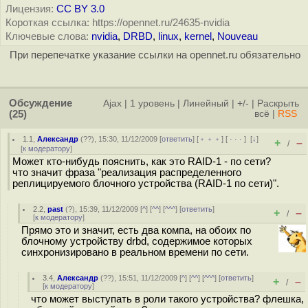
Лицензия:
CC BY 3.0
Короткая ссылка: https://opennet.ru/24635-nvidia
Ключевые слова:
nvidia
,
DRBD
,
linux
,
kernel
,
Nouveau
При перепечатке указание ссылки на opennet.ru обязательно
Обсуждение
Ajax
|
1 уровень
|
Линейный
|
+/-
|
Раскрыть
(25)
всё
|
RSS
1.1
,
Александр
(
??
), 15:30, 11/12/2009 [
ответить
] [
﹢﹢﹢
] [
· · ·
]
[
↓
]
+
–
/
[
к модератору
]
Может кто-нибудь пояснить, как это RAID-1 - по сети?
что значит фраза "реализация распределенного
реплицируемого блочного устройства (RAID-1 по сети)".
2.2
,
past
(
?
), 15:39, 11/12/2009 [
^
] [
^^
] [
^^^
] [
ответить
]
+
–
/
[
к модератору
]
Прямо это и значит, есть два компа, на обоих по
блочному устройству drbd, содержимое которых
синхронизировано в реальном времени по сети.
3.4
,
Александр
(
??
), 15:51, 11/12/2009 [
^
] [
^^
] [
^^^
] [
ответить
]
+
–
/
[
к модератору
]
что может выступать в роли такого устройства? флешка,