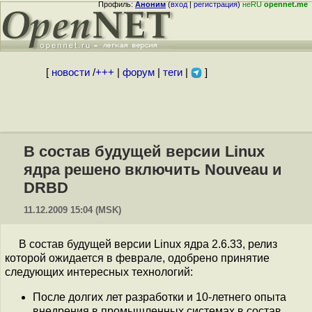
Профиль:
Аноним
(
вход
|
регистрация
)
неRU
opennet.me
[
новости
/
+++
|
форум
|
теги
|
]
В состав будущей версии Linux
ядра решено включить Nouveau и
DRBD
11.12.2009 15:04 (MSK)
В состав будущей версии Linux ядра 2.6.33, релиз
которой ожидается в феврале, одобрено принятие
следующих интересных технологий:
После долгих лет разработки и 10-летнего опыта
внедрения в промышленных системах в состав