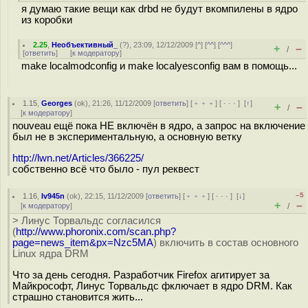
я думаю такие вещи как drbd не будут вкомпилены в ядро
из коробки
2.25
,
Необъективный_
(
?
), 23:09, 12/12/2009 [
^
] [
^^
] [
^^^
]
+
–
/
[
ответить
]
[
к модератору
]
make localmodconfig и make localyesconfig вам в помощь...
1.15
,
Georges
(
ok
), 21:26, 11/12/2009 [
ответить
] [
﹢﹢﹢
] [
· · ·
]
[
↑
]
+
–
/
[
к модератору
]
nouveau ещё пока НЕ включён в ядро, а запрос на включение
был не в экспериментальную, а основную ветку
http://lwn.net/Articles/366225/
собственно всё что было - пул реквест
–5
1.16
,
Iv945n
(
ok
), 22:15, 11/12/2009 [
ответить
] [
﹢﹢﹢
] [
· · ·
]
[
↓
]
+
–
[
к модератору
]
/
> Линус Торвальдс согласился
(
http://www.phoronix.com/scan.php?
page=news_item&px=Nzc5MA
) включить в состав основного
Linux ядра DRM
Что за день сегодня. Разработчик Firefox агитирует за
Майкрософт, Линус Торвальдс фключает в ядро DRM. Как
страшно становится жить...