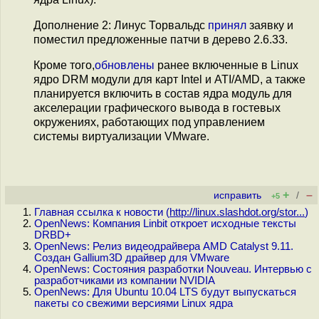
Дополнение 2: Линус Торвальдс
принял
заявку и
поместил предложенные патчи в дерево 2.6.33.
Кроме того,
обновлены
ранее включенные в Linux
ядро DRM модули для карт Intel и ATI/AMD, а также
планируется включить в состав ядра модуль для
акселерации графического вывода в гостевых
окружениях, работающих под управлением
системы виртуализации VMware.
+
–
исправить
/
+5
Главная ссылка к новости (
http://linux.slashdot.org/stor...
)
OpenNews: Компания Linbit откроет исходные тексты
DRBD+
OpenNews: Релиз видеодрайвера AMD Catalyst 9.11.
Создан Gallium3D драйвер для VMware
OpenNews: Состояния разработки Nouveau. Интервью с
разработчиками из компании NVIDIA
OpenNews: Для Ubuntu 10.04 LTS будут выпускаться
пакеты со свежими версиями Linux ядра