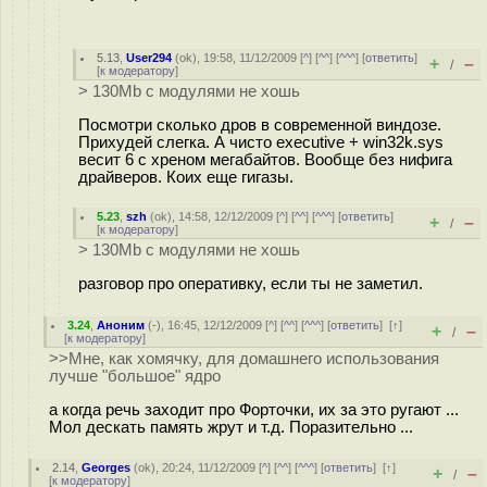
5.13
,
User294
(
ok
), 19:58, 11/12/2009 [
^
] [
^^
] [
^^^
] [
ответить
]
+
–
/
[
к модератору
]
> 130Mb c модулями не хошь
Посмотри сколько дров в современной виндозе.
Прихудей слегка. А чисто executive + win32k.sys
весит 6 с хреном мегабайтов. Вообще без нифига
драйверов. Коих еще гигазы.
5.23
,
szh
(
ok
), 14:58, 12/12/2009 [
^
] [
^^
] [
^^^
] [
ответить
]
+
–
/
[
к модератору
]
> 130Mb c модулями не хошь
разговор про оперативку, если ты не заметил.
3.24
,
Аноним
(
-
), 16:45, 12/12/2009 [
^
] [
^^
] [
^^^
] [
ответить
]
[
↑
]
+
–
/
[
к модератору
]
>>Мне, как хомячку, для домашнего использования
лучше "большое" ядро
а когда речь заходит про Форточки, их за это ругают ...
Мол дескать память жрут и т.д. Поразительно ...
2.14
,
Georges
(
ok
), 20:24, 11/12/2009 [
^
] [
^^
] [
^^^
] [
ответить
]
[
↑
]
+
–
/
[
к модератору
]