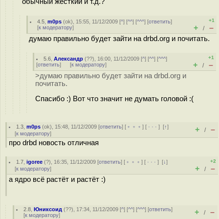
обычный жесткий и т.д.?
+1
4.5
,
m0ps
(
ok
), 15:55, 11/12/2009 [
^
] [
^^
] [
^^^
] [
ответить
]
+
–
[
к модератору
]
/
думаю правильно будет зайти на drbd.org и почитать.
+1
5.6
,
Александр
(
??
), 16:00, 11/12/2009 [
^
] [
^^
] [
^^^
]
+
–
[
ответить
]
[
к модератору
]
/
>думаю правильно будет зайти на drbd.org и
почитать.
Спасибо :) Вот что значит не думать головой :(
1.3
,
m0ps
(
ok
), 15:48, 11/12/2009 [
ответить
] [
﹢﹢﹢
] [
· · ·
]
[
↑
]
+
–
/
[
к модератору
]
про drbd новость отличная
+2
1.7
,
igoree
(
?
), 16:35, 11/12/2009 [
ответить
] [
﹢﹢﹢
] [
· · ·
]
[
↓
]
+
–
[
к модератору
]
/
а ядро всё растёт и растёт :)
2.8
,
Юниксоид
(
??
), 17:34, 11/12/2009 [
^
] [
^^
] [
^^^
] [
ответить
]
+
–
/
[
к модератору
]