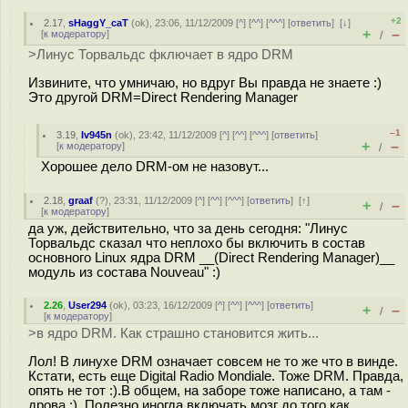
+2
2.17
,
sHaggY_caT
(
ok
), 23:06, 11/12/2009 [
^
] [
^^
] [
^^^
] [
ответить
]
[
↓
]
+
–
[
к модератору
]
/
>Линус Торвальдс фключает в ядро DRM
Извините, что умничаю, но вдруг Вы правда не знаете :)
Это другой DRM=Direct Rendering Manager
–1
3.19
,
Iv945n
(
ok
), 23:42, 11/12/2009 [
^
] [
^^
] [
^^^
] [
ответить
]
+
–
[
к модератору
]
/
Хорошее дело DRM-ом не назовут...
2.18
,
graaf
(
?
), 23:31, 11/12/2009 [
^
] [
^^
] [
^^^
] [
ответить
]
[
↑
]
+
–
/
[
к модератору
]
да уж, действительно, что за день сегодня: "Линус
Торвальдс сказал что неплохо бы включить в состав
основного Linux ядра DRM __(Direct Rendering Manager)__
модуль из состава Nouveau" :)
2.26
,
User294
(
ok
), 03:23, 16/12/2009 [
^
] [
^^
] [
^^^
] [
ответить
]
+
–
/
[
к модератору
]
>в ядро DRM. Как страшно становится жить...
Лол! В линухе DRM означает совсем не то же что в винде.
Кстати, есть еще Digital Radio Mondiale. Тоже DRM. Правда,
опять не тот :).В общем, на заборе тоже написано, а там -
дрова :). Полезно иногда включать мозг до того как