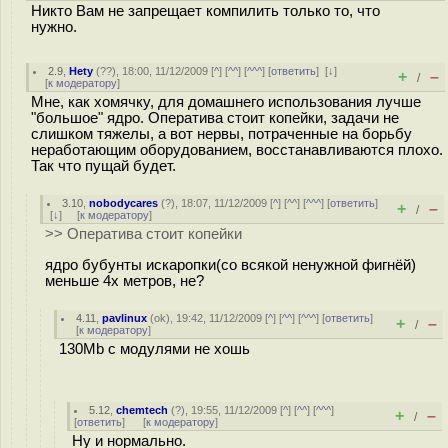
Никто Вам не запрещает компилить только то, что
нужно.
2.9
,
Hety
(
??
), 18:00, 11/12/2009 [
^
] [
^^
] [
^^^
] [
ответить
]
[
↓
]
+
–
/
[
к модератору
]
Мне, как хомячку, для домашнего использования лучше
"большое" ядро. Оператива стоит копейки, задачи не
слишком тяжелы, а вот нервы, потраченные на борьбу
неработающим оборудованием, восстанавливаются плохо.
Так что пущай будет.
3.10
,
nobodycares
(
?
), 18:07, 11/12/2009 [
^
] [
^^
] [
^^^
] [
ответить
]
+
–
/
[
↓
] [
к модератору
]
>> Оператива стоит копейки
ядро бубунты искаропки(со всякой ненужной фигнёй)
меньше 4х метров, не?
4.11
,
pavlinux
(
ok
), 19:42, 11/12/2009 [
^
] [
^^
] [
^^^
] [
ответить
]
+
–
/
[
к модератору
]
130Mb c модулями не хошь
5.12
,
chemtech
(
?
), 19:55, 11/12/2009 [
^
] [
^^
] [
^^^
]
+
–
/
[
ответить
]
[
к модератору
]
Ну и нормально.