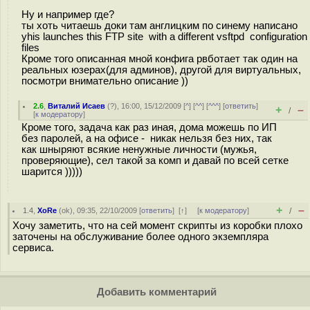
Ну и например где?
ты хоть читаешь доки там англицким по синему написано
yhis launches this FTP site with a different vsftpd configuration
files
Кроме того описанная мной конфига рвботает так один на
реальных юзерах(для админов), другой для виртуальных,
посмотри внимательно описание ))
2.6
,
Виталий Исаев
(
?
), 16:00, 15/12/2009 [
^
] [
^^
] [
^^^
] [
ответить
]
+
–
/
[
к модератору
]
Кроме того, задача как раз иная, дома можешь по ИП
без паролей, а на офисе - никак нельзя без них, так
как шныряют всякие ненужные личности (мужья,
проверяющие), сел такой за комп и давай по всей сетке
шарится )))))
+
–
1.4
,
XoRe
(
ok
), 09:35, 22/10/2009 [
ответить
]
[
↑
] [
к модератору
]
/
Хочу заметить, что на сей момент скрипты из коробки плохо
заточены на обслуживание более одного экземпляра
сервиса.
Добавить комментарий