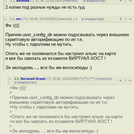
+
–
1.2
,
Аноним
(
-
), 07:38, 22/10/2009 [
ответить
]
[
к модератору
]
/
2 копии под разные нужды не есть гуд
+
–
1.3
,
mx
(
??
), 08:26, 22/10/2009 [
ответить
]
[
↓
] [
к модератору
]
/
Фи :((((
Причем user_config_dir можно подосвывать через внешнюю
скриптовую авторификацию по ип т.е.
Ну чтобы с паролями не мутить.
Опять же не полиенился бы настроил альяс на карте
и мог бы заюзать из ехзампле ВИРТУАЛ-ХОСТ !
Эх молодежь .... все бы им велосипеды :)
2.5
,
Виталий Исаев
(
?
), 15:56, 15/12/2009 [
^
] [
^^
] [
^^^
] [
ответить
]
+
–
/
[
к модератору
]
>Фи :((((
>
>Причем user_config_dir можно подосвывать через
внешнюю скриптовую авторификацию по ип т.е.
>Ну чтобы с паролями не мутить.
>
>Опять же не полиенился бы настроил альяс на карте
>и мог бы заюзать из ехзампле ВИРТУАЛ-ХОСТ !
>
>Эх молодежь .... все бы им велосипеды :)