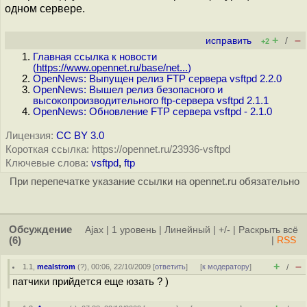
одном сервере.
+
–
исправить
/
+2
Главная ссылка к новости
(
https://www.opennet.ru/base/net...
)
OpenNews: Выпущен релиз FTP сервера vsftpd 2.2.0
OpenNews: Вышел релиз безопасного и
высокопроизводительного ftp-сервера vsftpd 2.1.1
OpenNews: Обновление FTP сервера vsftpd - 2.1.0
Лицензия:
CC BY 3.0
Короткая ссылка: https://opennet.ru/23936-vsftpd
Ключевые слова:
vsftpd
,
ftp
При перепечатке указание ссылки на opennet.ru обязательно
Обсуждение
Ajax
|
1 уровень
|
Линейный
|
+/-
|
Раскрыть всё
(6)
|
RSS
+
–
1.1
,
mealstrom
(
?
), 00:06, 22/10/2009 [
ответить
]
[
к модератору
]
/
патчики прийдется еще юзать ? )