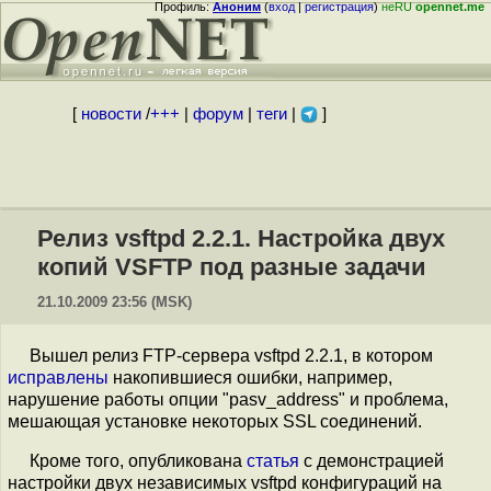
Профиль:
Аноним
(
вход
|
регистрация
)
неRU
opennet.me
[
новости
/
+++
|
форум
|
теги
|
]
Релиз vsftpd 2.2.1. Настройка двух
копий VSFTP под разные задачи
21.10.2009 23:56 (MSK)
Вышел релиз FTP-сервера vsftpd 2.2.1, в котором
исправлены
накопившиеся ошибки, например,
нарушение работы опции "pasv_address" и проблема,
мешающая установке некоторых SSL соединений.
Кроме того, опубликована
статья
с демонстрацией
настройки двух независимых vsftpd конфигураций на