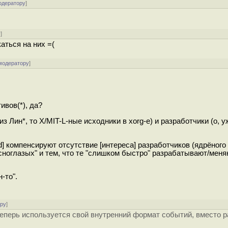
одератору
]
у
]
аться на них =(
модератору
]
ивов(*), да?
Лин*, то X/MIT-L-ные исходники в xorg-е) и разработчики (о, уж
tiated] компенсируют отсутствие [интереса] разработчиков (ядрёног
сноглазых" и тем, что те "слишком быстро" разрабатывают/меня
-то".
ору
]
еперь используется свой внутренний формат событий, вместо р