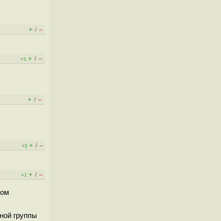
+
–
/
+
–
/
+1
+
–
/
+
–
/
+2
+
–
/
+1
ном
дной группы