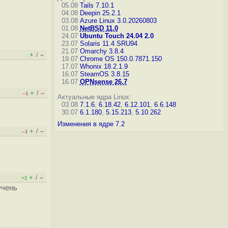
05.08
Tails 7.10.1
04.08
Deepin 25.2.1
03.08
Azure Linux 3.0.20260803
01.08
NetBSD 11.0
24.07
Ubuntu Touch 24.04 2.0
23.07
Solaris 11.4 SRU94
21.07
Omarchy 3.8.4
+
–
/
19.07
Chrome OS 150.0.7871.150
17.07
Whonix 18.2.1.9
16.07
SteamOS 3.8.15
16.07
OPNsense 26.7
+
–
/
–1
Актуальные ядра Linux:
03.08
7.1.6
,
6.18.42
,
6.12.101
,
6.6.148
30.07
6.1.180
,
5.15.213
,
5.10.262
Изменения в ядре 7.2
+
–
/
–1
+
–
/
+2
Очень