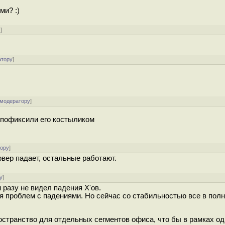
ми? :)
у
]
атору
]
 модератору
]
и пофиксили его костыликом
тору
]
вер падает, остальные работают.
у
]
и разу не видел падения X'ов.
ия проблем с падениями. Но сейчас со стабильностью все в пол
остранство для отдельных сегментов офиса, что бы в рамках о