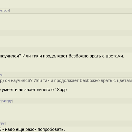
ратору
]
он научился? Или так и продолжает безбожно врать с цветами.
ру
]
bpp) он научился? Или так и продолжает безбожно врать с цветам
умеет и не знает ничего о 18bpp
ератору
]
ору
]
6 - надо еще разок попробовать.