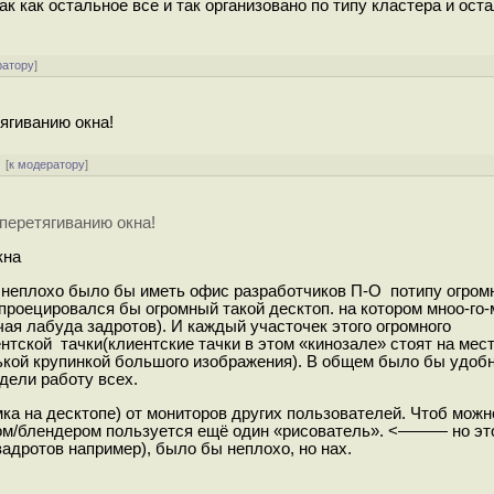
ак как остальное все и так организовано по типу кластера и ост
ратору
]
ягиванию окна!
[
к модератору
]
перетягиванию окна!
кна
о неплохо было бы иметь офис разработчиков П-О потипу огромн
 проецировался бы огромный такой десктоп. на котором мноо-го-
чая лабуда задротов). И каждый участочек этого огромного
тской тачки(клиентские тачки в этом «кинозале» стоят на мес
ькой крупинкой большого изображения). В общем было бы удоб
идели работу всех.
ка на десктопе) от мониторов других пользователей. Чтоб мож
сом/блендером пользуется ещё один «рисователь». <——— но эт
адротов например), было бы неплохо, но нах.