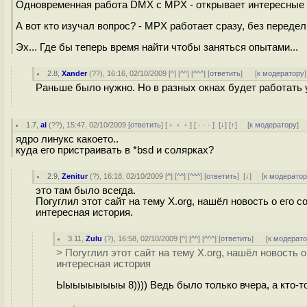
Одновременная работа DMX с MPX - открывает интересные 
А вот кто изучал вопрос? - MPX работает сразу, без перед
Эх... Где бы теперь время найти чтобы заняться опытами...
2.8
,
Xander
(
??
), 16:16, 02/10/2009 [
^
] [
^^
] [
^^^
] [
ответить
]
[
к модератору
]
Раньше было нужно. Но в разных окнах будет работать 
1.7
,
al
(
??
), 15:47, 02/10/2009 [
ответить
] [
﹢﹢﹢
] [
· · ·
]
[
↓
] [
↑
] [
к модератору
]
ядро линукс какоето..
куда его пристраивать в *bsd и солярках?
2.9
,
Zenitur
(
?
), 16:18, 02/10/2009 [
^
] [
^^
] [
^^^
] [
ответить
]
[
↓
] [
к модерато
это там было всегда.
Погуглил этот сайт на тему X.org, нашёл новость о его 
интересная история.
3.11
,
Zulu
(
?
), 16:58, 02/10/2009 [
^
] [
^^
] [
^^^
] [
ответить
]
[
к модерат
> Погуглил этот сайт на тему X.org, нашёл новость 
интересная история
Ыыыыыыыыы 8)))) Ведь было только вчера, а кто-то 