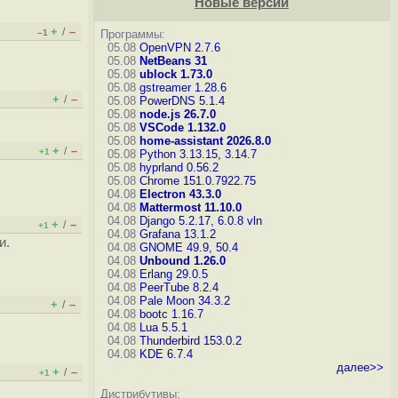
Новые версии
+
–
/
–1
Программы:
05.08
OpenVPN 2.7.6
05.08
NetBeans 31
05.08
ublock 1.73.0
05.08
gstreamer 1.28.6
+
–
/
05.08
PowerDNS 5.1.4
05.08
node.js 26.7.0
05.08
VSCode 1.132.0
05.08
home-assistant 2026.8.0
+
–
/
+1
05.08
Python 3.13.15, 3.14.7
05.08
hyprland 0.56.2
05.08
Chrome 151.0.7922.75
04.08
Electron 43.3.0
04.08
Mattermost 11.10.0
04.08
Django 5.2.17, 6.0.8
vln
+
–
/
+1
04.08
Grafana 13.1.2
и.
04.08
GNOME 49.9, 50.4
04.08
Unbound 1.26.0
04.08
Erlang 29.0.5
04.08
PeerTube 8.2.4
04.08
Pale Moon 34.3.2
+
–
/
04.08
bootc 1.16.7
04.08
Lua 5.5.1
04.08
Thunderbird 153.0.2
04.08
KDE 6.7.4
далее>>
+
–
/
+1
Дистрибутивы: