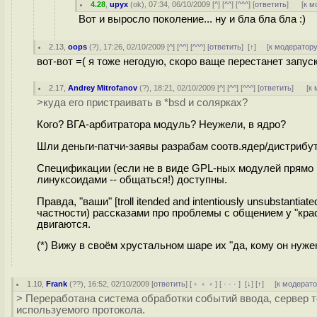
4.28
,
upyx
(
ok
), 07:34, 06/10/2009 [
^
] [
^^
] [
^^^
] [
ответить
]
[
к м
Вот и выросло поколение... ну и бла бла бла :)
2.13
,
oops
(
?
), 17:26, 02/10/2009 [
^
] [
^^
] [
^^^
] [
ответить
]
[
↑
] [
к модератор
вот-вот =( я тоже негодую, скоро ваще перестанет запуск
2.17
,
Andrey Mitrofanov
(
?
), 18:21, 02/10/2009 [
^
] [
^^
] [
^^^
] [
ответить
]
[
к 
>куда его пристраивать в *bsd и солярках?
Кого? ВГА-арбитратора модуль? Неужели, в ядро?
Шли деньги-патчи-заявы разрабам соотв.ядер/дистрибут
Спецификации (если не в виде GPL-ных модулей прямо из 
линуксоидами -- общаться!) доступны.
Правда, "ваши" [troll itended and intentiously unsubstan
частности) рассказами про проблемы с общением у "кра
двигаются.
(*) Вижу в своём хрустальном шаре их "да, кому он нужен
1.10
,
Frank
(
??
), 16:52, 02/10/2009 [
ответить
] [
﹢﹢﹢
] [
· · ·
]
[
↓
] [
↑
] [
к модерат
> Переработана система обработки событий ввода, сервер т
используемого протокола.