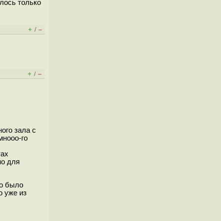
алось только
+
–
/
+
–
/
ого зала с
мнооо-го
тах
но для
но было
о уже из