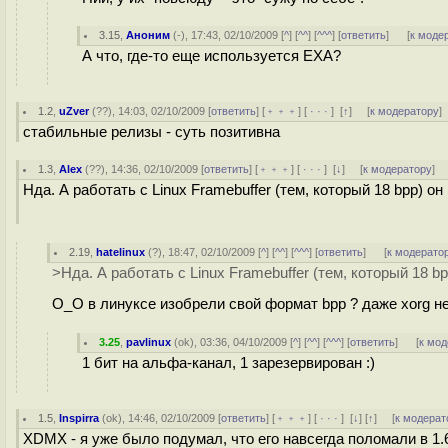
3.15
,
Аноним
(
-
), 17:43, 02/10/2009 [
^
] [
^^
] [
^^^
] [
ответить
]
[
к моде
А что, где-то еще используется EXA?
1.2
,
uZver
(
??
), 14:03, 02/10/2009 [
ответить
] [
﹢﹢﹢
] [
· · ·
]
[
↑
] [
к модератору
]
стабильные релизы - суть позитивна
1.3
,
Alex
(
??
), 14:36, 02/10/2009 [
ответить
] [
﹢﹢﹢
] [
· · ·
]
[
↓
] [
к модератору
]
Нда. А работать с Linux Framebuffer (тем, который 18 bpp) 
2.19
,
hatelinux
(
?
), 18:47, 02/10/2009 [
^
] [
^^
] [
^^^
] [
ответить
]
[
к модерато
>Нда. А работать с Linux Framebuffer (тем, который 18 
O_O в линуксе изобрели свой формат bpp ? даже xorg не 
3.25
,
pavlinux
(
ok
), 03:36, 04/10/2009 [
^
] [
^^
] [
^^^
] [
ответить
]
[
к мод
1 бит на альфа-канал, 1 зарезервирован :)
1.5
,
Inspirra
(
ok
), 14:46, 02/10/2009 [
ответить
] [
﹢﹢﹢
] [
· · ·
]
[
↓
] [
↑
] [
к модерат
XDMX - я уже было подумал, что его навсегда поломали в 1.