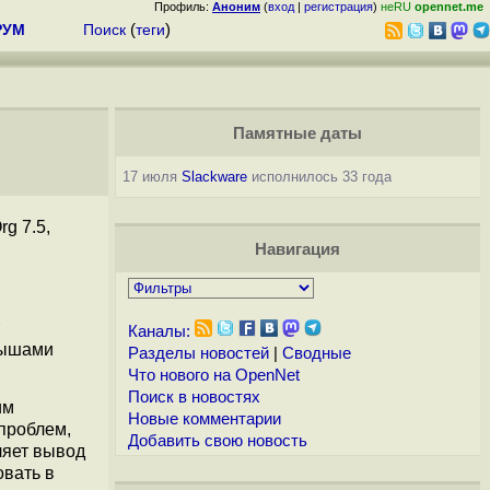
Профиль:
Аноним
(
вход
|
регистрация
)
неRU
opennet.me
РУМ
Поиск
(
теги
)
Памятные даты
17 июля
Slackware
исполнилось 33 года
rg 7.5,
Навигация
Каналы:
мышами
Разделы новостей
|
Сводные
Что нового на OpenNet
Поиск в новостях
им
Новые комментарии
 проблем,
Добавить свою новость
ляет вывод
овать в