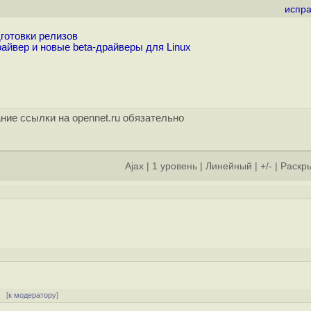
испра
готовки релизов
айвер и новые beta-драйверы для Linux
ние ссылки на opennet.ru обязательно
Ajax
|
1 уровень
|
Линейный
|
+/-
|
Раскры
]
[
к модератору
]