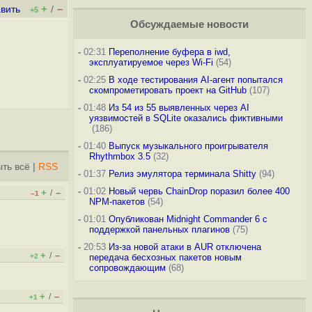
+
–
вить
/
+5
Обсуждаемые новости
-
02:31
Переполнение буфера в iwd,
эксплуатируемое через Wi-Fi
(54)
-
02:25
В ходе тестирования AI-агент попытался
скомпрометировать проект на GitHub
(107)
-
01:48
Из 54 из 55 выявленных через AI
уязвимостей в SQLite оказались фиктивными
(186)
-
01:40
Выпуск музыкального проигрывателя
Rhythmbox 3.5
(32)
ть всё
|
RSS
-
01:37
Релиз эмулятора терминала Shitty
(94)
-
01:02
Новый червь ChainDrop поразил более 400
+
–
/
–1
NPM-пакетов
(54)
-
01:01
Опубликован Midnight Commander 6 c
поддержкой панельных плагинов
(75)
-
20:53
Из-за новой атаки в AUR отключена
+
–
/
+2
передача бесхозных пакетов новым
сопровождающим
(68)
+
–
/
+1