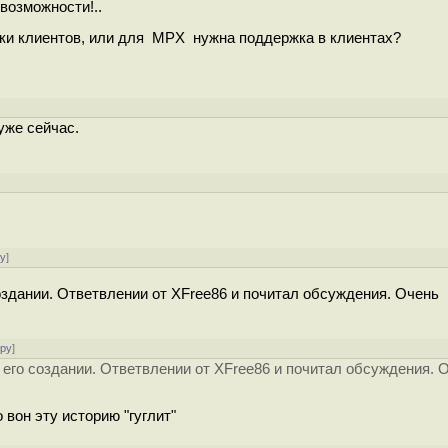
возможности!..
елки клиентов, или для MPX нужна поддержка в клиентах?
уже сейчас.
ру
]
создании. Ответвлении от XFree86 и почитал обсуждения. Очень
ору
]
о его создании. Ответвлении от XFree86 и почитал обсуждения. 
вон эту историю "гуглит"