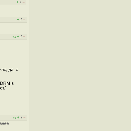
+
–
/
+
–
/
+
–
/
+1
ас, да, с
о DRM в
ют/
+
–
/
+3
анее