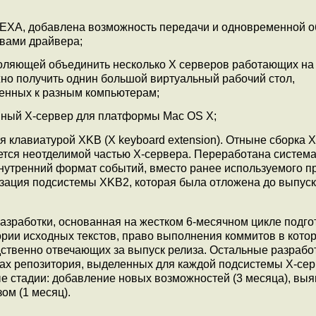
 EXA, добавлена возможность передачи и одновременной о
твами драйвера;
воляющей объединить несколько X серверов работающих на
но получить однин большой виртуальный рабочий стол,
енных к разным компьютерам;
анный X-сервер для платформы Mac OS X;
 клавиатурой XKB (X keyboard extension). Отныне сборка 
ется неотделимой частью X-сервера. Переработана систем
внутренний формат событий, вместо ранее используемого п
лизация подсистемы XKB2, которая была отложена до выпуск
азработки, основанная на жестком 6-месячном цикле подго
тории исходных текстов, право выполнения коммитов в котор
дственно отвечающих за выпуск релиза. Остальные разрабо
ках репозитория, выделенных для каждой подсистемы X-сер
е стадии: добавление новых возможностей (3 месяца), выя
ом (1 месяц).