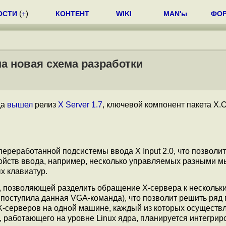
ОСТИ
(
+
)
КОНТЕНТ
WIKI
MAN'ы
ФО
на новая схема разработки
да
вышел
релиз
X Server 1.7
, ключевой компонент пакета X.O
переработанной подсистемы ввода X Input 2.0, что позволит
ройств ввода, например, несколько управляемых разными 
х клавиатур.
, позволяющей разделить обращение X-сервера к нескольк
 поступила данная VGA-команда), что позволит решить ряд
X-серверов на одной машине, каждый из которых осуществ
 работающего на уровне Linux ядра, планируется интегрир