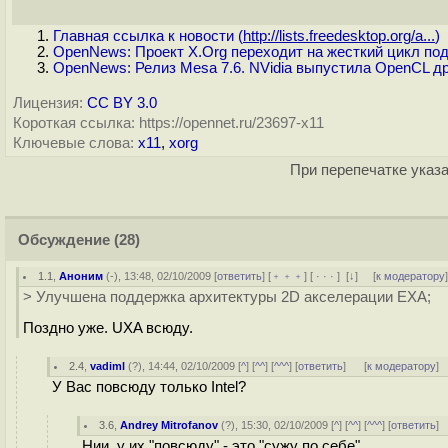
Главная ссылка к новости (
http://lists.freedesktop.org/a...
)
OpenNews: Проект X.Org переходит на жесткий цикл под
OpenNews: Релиз Mesa 7.6. NVidia выпустила OpenCL др
Лицензия:
CC BY 3.0
Короткая ссылка: https://opennet.ru/23697-x11
Ключевые слова:
x11
,
xorg
При перепечатке указа
Обсуждение
(28)
1.1
,
Аноним
(
-
), 13:48, 02/10/2009 [
ответить
] [
﹢﹢﹢
] [
· · ·
]
[
↓
] [
к модератору
> Улучшена поддержка архитектуры 2D акселерации EXA;
Поздно уже. UXA всюду.
2.4
,
vadiml
(
?
), 14:44, 02/10/2009 [
^
] [
^^
] [
^^^
] [
ответить
]
[
к модератору
]
У Вас повсюду только Intel?
3.6
,
Andrey Mitrofanov
(
?
), 15:30, 02/10/2009 [
^
] [
^^
] [
^^^
] [
ответить
]
Нии, у их "повсюду" - это "сужу по себе".