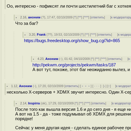
Оо, интересно - пофиксят ли почти шестилетний баг с хоткея
2.16
,
аноним
(
?
), 17:47, 02/10/2009 [
^
] [
^^
] [
^^^
] [
ответить
]
[
к модератор
Что за баг?
3.20
,
Frank
(
??
), 19:53, 02/10/2009 [
^
] [
^^
] [
^^^
] [
ответить
]
[
к модер
https://bugs.freedesktop.org/show_bug.cgi?id=865
4.23
,
Аноним
(
-
), 01:42, 04/10/2009 [
^
] [
^^
] [
^^^
] [
ответить
]
[
к
http://pekwm.org/projects/pekwm/tasks/187
А вот тут, похоже, этот баг неожиданно вылез, 
1.12
,
Аноним
(
-
), 17:20, 02/10/2009 [
ответить
] [
﹢﹢﹢
] [
· · ·
]
[
↓
] [
↑
] [
к модера
несколько X-серверов + XDMX звучит интересно. Один X-сер
2.14
,
Inspirra
(
ok
), 17:29, 02/10/2009 [
^
] [
^^
] [
^^^
] [
ответить
]
[
к модератор
После того как вышла версия 1.6 и до сего дня - я еще н
А вот на 1.5 - да - тоже подумывал об XDMX для решен
порядке!
Сейчас у меня другая идея - сделать единое рабочее пр