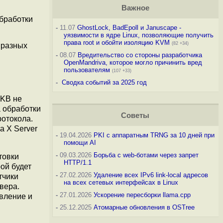
Важное
бработки
-
11.07
GhostLock, BadEpoll и Januscape -
уязвимости в ядре Linux, позволяющие получить
права root и обойти изоляцию KVM
(82 +34)
 разных
-
08.07
Вредительство со стороны разработчика
OpenMandriva, которое могло причинить вред
пользователям
(107 +33)
-
Сводка событий за 2025 год
XKB не
а обработки
Советы
ротокола.
а X Server
-
19.04.2026
PKI с аппаратным TRNG за 10 дней при
помощи AI
-
09.03.2026
Борьба с web-ботами через запрет
товки
HTTP/1.1
ой будет
-
27.02.2026
Удаление всех IPv6 link-local адресов
тчики
на всех сетевых интерфейсах в Linux
вера.
-
27.01.2026
Ускорение пересборки llama.cpp
вление и
-
25.12.2025
Атомарные обновления в OSTree