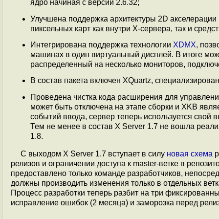
ядро начиная с версии 2.6.32;
Улучшена поддержка архитектуры 2D акселерации
пиксельных карт как внутри X-сервера, так и средс
Интегрирована поддержка технологии
XDMX
, поз
машинах в один виртуальный дисплей. В итоге мож
распределенный на несколько мониторов, подключ
В состав пакета включен XQuartz, специализиров
Проведена чистка кода расширения для управления
может быть отключена на этапе сборки и XKB явля
событий ввода, сервер теперь используется свой 
Тем не менее в состав X Server 1.7 не вошла реа
1.8.
С выходом X Server 1.7 вступает в силу
новая схема
р
релизов и ограничении доступа к master-ветке в репози
предоставлено только команде разработчиков, непосре
должны производить изменения только в отдельных вет
Процесс разработки теперь разбит на три фиксированны
исправление ошибок (2 месяца) и заморозка перед релиз