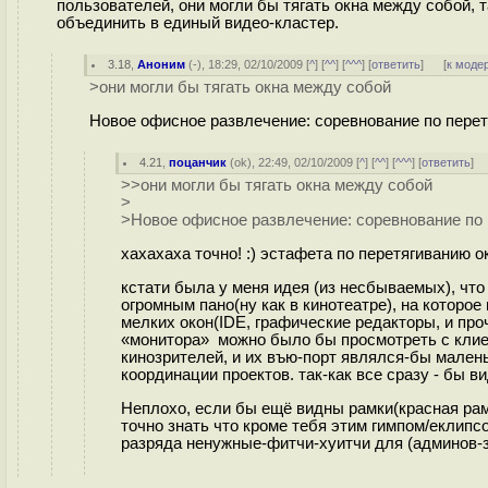
пользователей, они могли бы тягать окна между собой, т
объединить в единый видео-кластер.
3.18
,
Аноним
(
-
), 18:29, 02/10/2009 [
^
] [
^^
] [
^^^
] [
ответить
]
[
к моде
>они могли бы тягать окна между собой
Новое офисное развлечение: соревнование по перет
4.21
,
поцанчик
(
ok
), 22:49, 02/10/2009 [
^
] [
^^
] [
^^^
] [
ответить
]
>>они могли бы тягать окна между собой
>
>Новое офисное развлечение: соревнование по 
хахахаха точно! :) эстафета по перетягиванию о
кстати была у меня идея (из несбываемых), чт
огромным пано(ну как в кинотеатре), на которое
мелких окон(IDE, графические редакторы, и про
«монитора» можно было бы просмотреть с клиен
кинозрителей, и их въю-порт являлся-бы мален
координации проектов. так-как все сразу - бы в
Неплохо, если бы ещё видны рамки(красная рам
точно знать что кроме тебя этим гимпом/еклип
разряда ненужные-фитчи-хуитчи для (админов-з