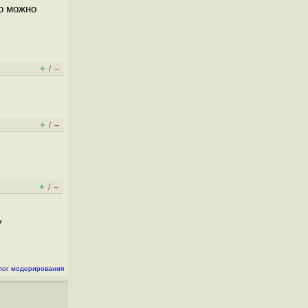
о можно
+
–
/
+
–
/
+
–
/
y
лог модерирования