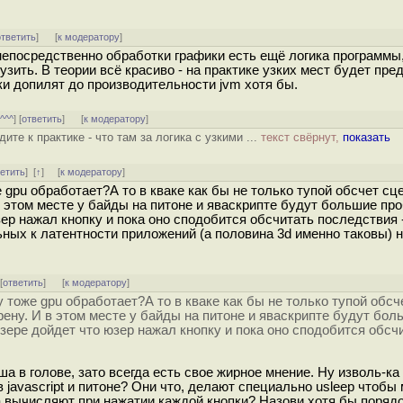
ответить
]
[
к модератору
]
непосредственно обработки графики есть ещё логика программы,
зить. В теории всё красиво - на практике узких мест будет пре
ки допилят до производительности jvm хотя бы.
[
^^^
] [
ответить
]
[
к модератору
]
ите к практике - что там за логика с узкими ...
текст свёрнут,
показать
ветить
]
[
↑
] [
к модератору
]
е gpu обработает?А то в кваке как бы не только тупой обсчет сц
 в этом месте у байды на питоне и яваскрипте будут большие п
ер нажал кнопку и пока оно сподобится обсчитать последствия -
ьных к латентности приложений (а половина 3d именно таковы) н
 [
ответить
]
[
к модератору
]
у тоже gpu обработает?А то в кваке как бы не только тупой обсч
рену. И в этом месте у байды на питоне и яваскрипте будут бол
ере дойдет что юзер нажал кнопку и пока оно сподобится обсч
аша в голове, зато всегда есть свое жирное мнение. Ну изволь-ка
в javascript и питоне? Они что, делают специально usleep чтобы
 вычисляют при нажатии каждой кнопки? Назови хотя бы порядо