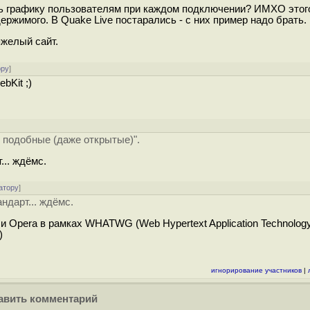
ать графику пользователям при каждом подключении? ИМХО этог
держимого. В Quake Live постарались - с них пример надо брать.
яжелый сайт.
ору
]
bKit ;)
у подобные (даже открытые)".
.. ждёмс.
атору
]
ндарт... ждёмс.
, и Opera в рамках WHATWG (Web Hypertext Application Technolog
)
игнорирование участников
|
вить комментарий