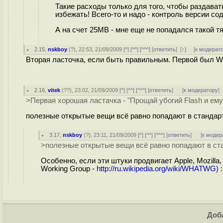
Такие расходы только для того, чтобы раздав
избежать! Всего-то и надо - контроль версии со
А на счет 25MB - мне еще не попадался такой т
2.15
,
nskboy
(
?
), 22:53, 21/09/2009 [
^
] [
^^
] [
^^^
] [
ответить
]
[
↑
] [
к модерат
Вторая ласточка, если быть правильным. Первой был We
2.16
,
vitek
(
??
), 23:02, 21/09/2009 [
^
] [
^^
] [
^^^
] [
ответить
]
[
к модератору
]
>Первая хорошая ластачка - "Прощай убогий Flash и ем
полезные открытые вещи всё равно попадают в стандарт.
3.17
,
nskboy
(
?
), 23:11, 21/09/2009 [
^
] [
^^
] [
^^^
] [
ответить
]
[
к модер
>полезные открытые вещи всё равно попадают в ста
Особенно, если эти штуки продвигает Apple, Mozilla
Working Group -
http://ru.wikipedia.org/wiki/WHATWG)
:
Доба