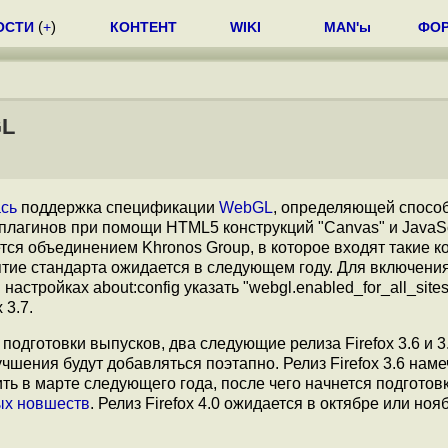
ОСТИ
(
+
)
КОНТЕНТ
WIKI
MAN'ы
ФО
GL
сь
поддержка спецификации
WebGL
, определяющей спосо
плагинов при помощи HTML5 конструкций "Canvas" и JavaSc
ся объединением Khronos Group, в которое входят такие к
инятие стандарта ожидается в следующем году. Для включени
астройках about:config указать "webgl.enabled_for_all_sites
 3.7.
одготовки выпусков, два следующие релиза Firefox 3.6 и 3.
шения будут добавляться поэтапно. Релиз Firefox 3.6 наме
ить в марте следующего года, после чего начнется подготов
ых новшеств
. Релиз Firefox 4.0 ожидается в октябре или ноя