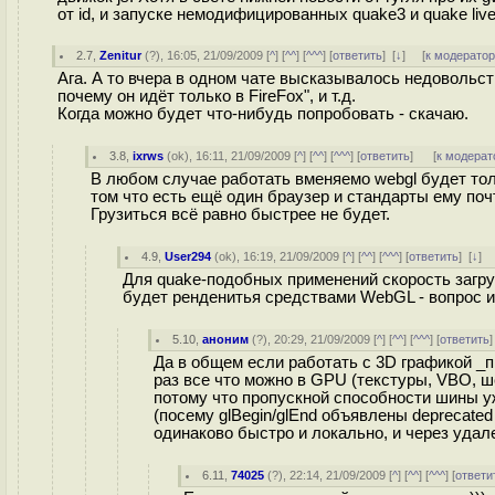
от id, и запуске немодифицированных quake3 и quake live
2.7
,
Zenitur
(
?
), 16:05, 21/09/2009 [
^
] [
^^
] [
^^^
] [
ответить
]
[
↓
] [
к модерато
Ага. А то вчера в одном чате высказывалось недовольств
почему он идёт только в FireFox", и т.д.
Когда можно будет что-нибудь попробовать - скачаю.
3.8
,
ixrws
(
ok
), 16:11, 21/09/2009 [
^
] [
^^
] [
^^^
] [
ответить
]
[
к модерат
В любом случае работать вменяемо webgl будет только
том что есть ещё один браузер и стандарты ему почт
Грузиться всё равно быстрее не будет.
4.9
,
User294
(
ok
), 16:19, 21/09/2009 [
^
] [
^^
] [
^^^
] [
ответить
]
[
↓
] 
Для quake-подобных применений скорость загруз
будет ренденитья средствами WebGL - вопрос 
5.10
,
аноним
(
?
), 20:29, 21/09/2009 [
^
] [
^^
] [
^^^
] [
ответить
Да в общем если работать с 3D графикой _п
раз все что можно в GPU (текстуры, VBO, ш
потому что пропускной способности шины уж
(посему glBegin/glEnd объявлены deprecated
одинаково быстро и локально, и через удале
6.11
,
74025
(
?
), 22:14, 21/09/2009 [
^
] [
^^
] [
^^^
] [
ответи