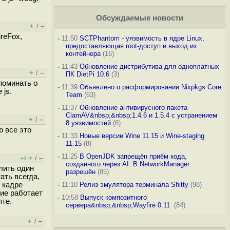
Обсуждаемые новости
+
–
/
reFox,
-
11:50
SCTPhantom - уязвимость в ядре Linux,
предоставляющая root-доступ и выход из
контейнера
(16)
-
11:43
Обновление дистрибутива для одноплатных
+
–
/
ПК DietPi 10.6
(3)
апоминать о
-
11:39
Объявлено о расформировании Nixpkgs Core
 js.
Team
(63)
-
11:37
Обновление антивирусного пакета
ClamAV&nbsp;&nbsp;1.4.6 и 1.5.4 с устранением
+
–
/
8 уязвимостей
(6)
ю все это
-
11:33
Новые версии Wine 11.15 и Wine-staging
11.15
(8)
-
11:25
В OpenJDK запрещён приём кода,
+
–
/
+1
созданного через AI. В NetworkManager
лить один
разрешён
(85)
ать всегда,
 кадре
-
11:10
Релиз эмулятора терминала Shitty
(98)
ние работает
-
10:58
Выпуск композитного
пте.
сервера&nbsp;&nbsp;Wayfire 0.11
(84)
+
–
/