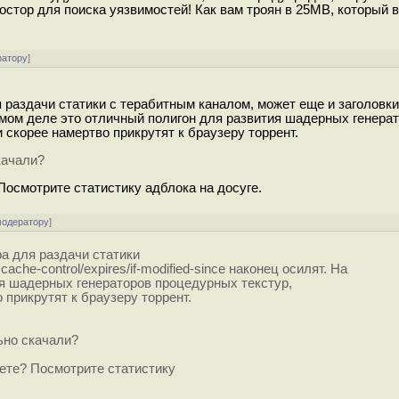
остор для поиска уязвимостей! Как вам троян в 25MB, который 
ратору
]
я раздачи статики с терабитным каналом, может еще и заголовки
а самом деле это отличный полигон для развития шадерных генера
 скорее намертво прикрутят к браузеру торрент.
качали?
 Посмотрите статистику адблока на досуге.
модератору
]
ра для раздачи статики
che-control/expires/if-modified-since наконец осилят. На
я шадерных генераторов процедурных текстур,
 прикрутят к браузеру торрент.
ьно скачали?
аете? Посмотрите статистику