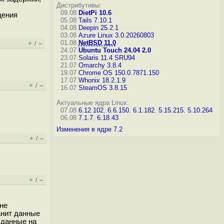
Дистрибутивы:
09.08
DietPi 10.6
щения
05.08
Tails 7.10.1
04.08
Deepin 25.2.1
03.08
Azure Linux 3.0.20260803
01.08
NetBSD 11.0
+
–
/
24.07
Ubuntu Touch 24.04 2.0
23.07
Solaris 11.4 SRU94
21.07
Omarchy 3.8.4
19.07
Chrome OS 150.0.7871.150
17.07
Whonix 18.2.1.9
+
–
/
16.07
SteamOS 3.8.15
Актуальные ядра Linux:
07.08
6.12.102
,
6.6.150
,
6.1.182
,
5.15.215
,
5.10.264
06.08
7.1.7
,
6.18.43
Изменения в ядре 7.2
+
–
/
+
–
/
не
ранит данные
ь данные на