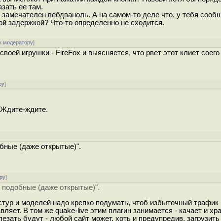
азать ее там.
ак замечателен вебдваноль. А на самом-то деле что, у тебя сооб
й задержкой? Что-то определенно не сходится.
к модератору
]
оей игрушки - FireFox и выясняется, что рвет этот клиет соего
ру
]
)) Ждите-ждите.
бные (даже открытые)".
ру
]
у подобные (даже открытые)".
тур и моделей надо крепко подумать, чтоб избыточный трафик 
авляет. В том же quake-live этим плагин занимается - качает и х
лезать будут - любой сайт может, хоть и предупредив, загрузит