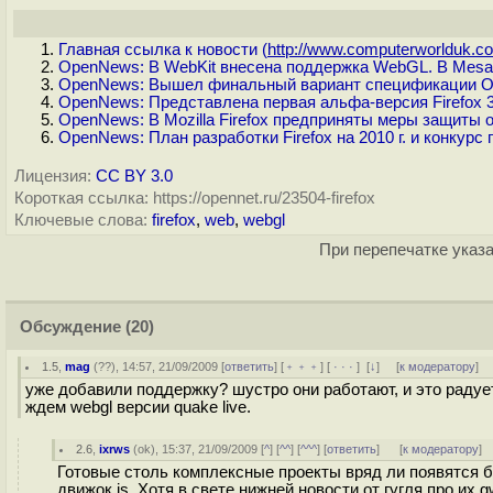
Главная ссылка к новости (
http://www.computerworlduk.co
OpenNews: В WebKit внесена поддержка WebGL. В Mesa
OpenNews: Вышел финальный вариант спецификации O
OpenNews: Представлена первая альфа-версия Firefox 3
OpenNews: В Mozilla Firefox предприняты меры защиты 
OpenNews: План разработки Firefox на 2010 г. и конкур
Лицензия:
CC BY 3.0
Короткая ссылка: https://opennet.ru/23504-firefox
Ключевые слова:
firefox
,
web
,
webgl
При перепечатке указа
Обсуждение
(20)
1.5
,
mag
(
??
), 14:57, 21/09/2009 [
ответить
] [
﹢﹢﹢
] [
· · ·
]
[
↓
] [
к модератору
]
уже добавили поддержку? шустро они работают, и это радует
ждем webgl версии quake live.
2.6
,
ixrws
(
ok
), 15:37, 21/09/2009 [
^
] [
^^
] [
^^^
] [
ответить
]
[
к модератору
]
Готовые столь комплексные проекты вряд ли появятся б
движок js. Хотя в свете нижней новости от гугля про их 