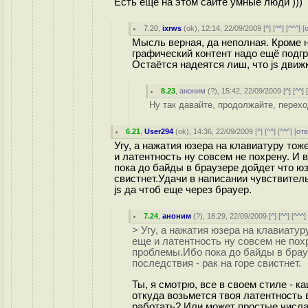
Есть еще на этом сайте умные люди )))
7.20
,
ixrws
(
ok
), 12:14, 22/09/2009 [
^
] [
^^
] [
^^^
] [
Мысль верная, да неполная. Кроме 
графический контент надо ещё подгру
Остаётся надеятся лиш, что js движ
8.23
,
аноним
(
?
), 15:42, 22/09/2009 [
^
] [
^^
] 
Ну так давайте, продолжайте, переход
6.21
,
User294
(
ok
), 14:36, 22/09/2009 [
^
] [
^^
] [
^^^
] [
от
Угу, а нажатия юзера на клавиатуру тож
и латентность ну совсем не похрену. И
пока до байды в браузере дойдет что юз
свистнет.Удачи в написании чувствител
js да чтоб еще через брауер.
7.24
,
аноним
(
?
), 18:29, 22/09/2009 [
^
] [
^^
] [
^^^
]
> Угу, а нажатия юзера на клавиатур
еще и латентность ну совсем не пох
проблемы.Ибо пока до байды в брауз
последствия - рак на горе свистнет.
Ты, я смотрю, все в своем стиле - к
откуда возьмется твоя латентность 
работать? Или может простые числа