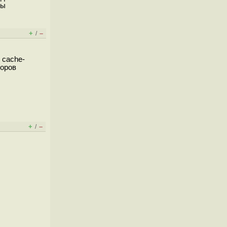
вы
+
–
/
 cache-
торов
+
–
/