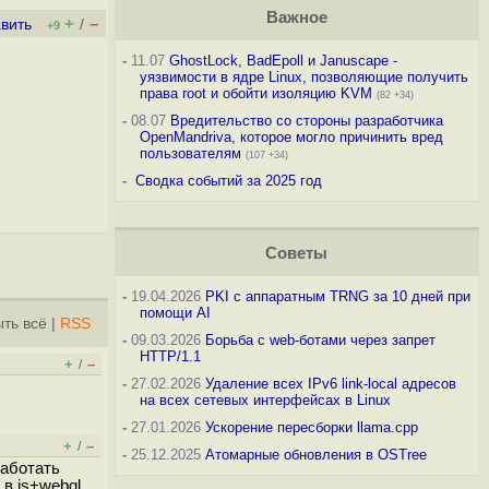
Важное
+
–
вить
/
+9
-
11.07
GhostLock, BadEpoll и Januscape -
уязвимости в ядре Linux, позволяющие получить
права root и обойти изоляцию KVM
(82 +34)
-
08.07
Вредительство со стороны разработчика
OpenMandriva, которое могло причинить вред
пользователям
(107 +34)
-
Сводка событий за 2025 год
Советы
-
19.04.2026
PKI с аппаратным TRNG за 10 дней при
помощи AI
ть всё
|
RSS
-
09.03.2026
Борьба с web-ботами через запрет
HTTP/1.1
+
–
/
-
27.02.2026
Удаление всех IPv6 link-local адресов
на всех сетевых интерфейсах в Linux
-
27.01.2026
Ускорение пересборки llama.cpp
+
–
/
-
25.12.2025
Атомарные обновления в OSTree
работать
 в js+webgl