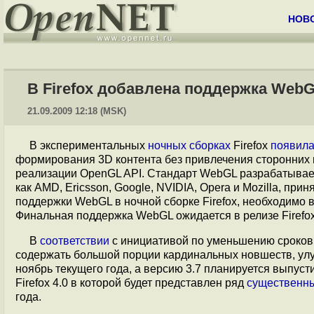
НОВ
В Firefox добавлена поддержка Web
21.09.2009 12:18 (MSK)
В экспериментальных
ночных сборках
Firefox
появила
формирования 3D контента без привлечения сторонних 
реализации OpenGL API. Стандарт WebGL разрабатывает
как AMD, Ericsson, Google, NVIDIA, Opera и Mozilla, пр
поддержки WebGL в ночной сборке Firefox, необходимо в н
Финальная поддержка WebGL ожидается в релизе Firefox
В
соответствии
с инициативой по уменьшению сроков п
содержать большой порции кардинальных новшеств, улуч
ноябрь текущего года, а версию 3.7 планируется выпуст
Firefox 4.0 в которой будет представлен ряд
существенн
года.