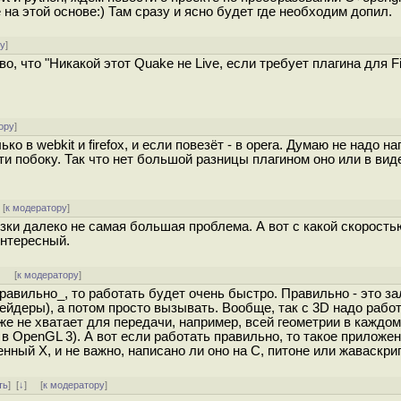
 на этой основе:) Там сразу и ясно будет где необходим допил.
ру
]
о, что "Никакой этот Quake не Live, если требует плагина для Fi
ору
]
 в webkit и firefox, и если повезёт - в opera. Думаю не надо н
и побоку. Так что нет большой разницы плагином оно или в виде
[
к модератору
]
ки далеко не самая большая проблема. А вот с какой скорость
интересный.
]
[
к модератору
]
равильно_, то работать будет очень быстро. Правильно - это за
ейдеры), а потом просто вызывать. Вообще, так с 3D надо работ
е не хватает для передачи, например, всей геометрии в каждом
 в OpenGL 3). А вот если работать правильно, то такое приложе
нный X, и не важно, написано ли оно на C, питоне или жаваскри
ть
]
[
↓
] [
к модератору
]