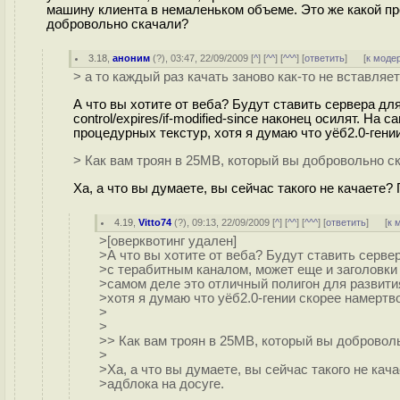
машину клиента в немаленьком объеме. Это же какой пр
добровольно скачали?
3.18
,
аноним
(
?
), 03:47, 22/09/2009 [
^
] [
^^
] [
^^^
] [
ответить
]
[
к моде
> а то каждый раз качать заново как-то не вставляет
А что вы хотите от веба? Будут ставить сервера дл
control/expires/if-modified-since наконец осилят. Н
процедурных текстур, хотя я думаю что уёб2.0-гении
> Как вам троян в 25MB, который вы добровольно с
Ха, а что вы думаете, вы сейчас такого не качаете?
4.19
,
Vitto74
(
?
), 09:13, 22/09/2009 [
^
] [
^^
] [
^^^
] [
ответить
]
[
к 
>[оверквотинг удален]
>А что вы хотите от веба? Будут ставить серве
>с терабитным каналом, может еще и заголовки ca
>самом деле это отличный полигон для развити
>хотя я думаю что уёб2.0-гении скорее намертво
>
>
>> Как вам троян в 25MB, который вы добровол
>
>Ха, а что вы думаете, вы сейчас такого не кач
>адблока на досуге.