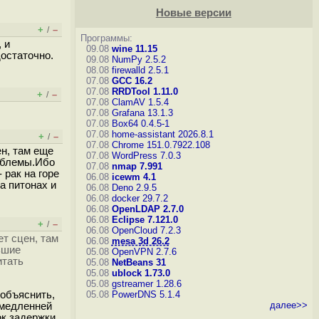
Новые версии
+
–
/
Программы:
 и
09.08
wine 11.15
достаточно.
09.08
NumPy 2.5.2
08.08
firewalld 2.5.1
07.08
GCC 16.2
07.08
RRDTool 1.11.0
+
–
/
07.08
ClamAV 1.5.4
07.08
Grafana 13.1.3
07.08
Box64 0.4.5-1
07.08
home-assistant 2026.8.1
+
–
/
07.08
Chrome 151.0.7922.108
ен, там еще
07.08
WordPress 7.0.3
роблемы.Ибо
07.08
nmap 7.991
 рак на горе
06.08
icewm 4.1
а питонах и
06.08
Deno 2.9.5
06.08
docker 29.7.2
06.08
OpenLDAP 2.7.0
06.08
Eclipse 7.121.0
+
–
/
06.08
OpenCloud 7.2.3
ет сцен, там
06.08
mesa 3d 26.2
ьшие
05.08
OpenVPN 2.7.6
итать
05.08
NetBeans 31
05.08
ublock 1.73.0
05.08
gstreamer 1.28.6
 объяснить,
05.08
PowerDNS 5.1.4
далее>>
 медленней
к задержки,