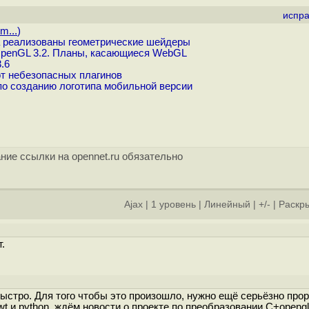
испра
m...
)
 реализованы геометрические шейдеры
penGL 3.2. Планы, касающиеся WebGL
.6
от небезопасных плагинов
с по созданию логотипа мобильной версии
ние ссылки на opennet.ru обязательно
Ajax
|
1 уровень
|
Линейный
|
+/-
|
Раскры
.
ыстро. Для того чтобы это произошло, нужно ещё серьёзно про
gwt и python, ждём новости о проекте по преобразовании С+opengl