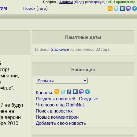
Профиль:
Аноним
(
вход
|
регистрация
)
неRU
opennet.me
РУМ
Поиск
(
теги
)
Памятные даты
17 июля
Slackware
исполнилось 33 года
б
ript
Навигация
омпании,
я
=true".
Каналы:
Разделы новостей
|
Сводные
7 не будут
Что нового на OpenNet
чен на
Поиск в новостях
ка версии
Новые комментарии
бре 2010
Добавить свою новость