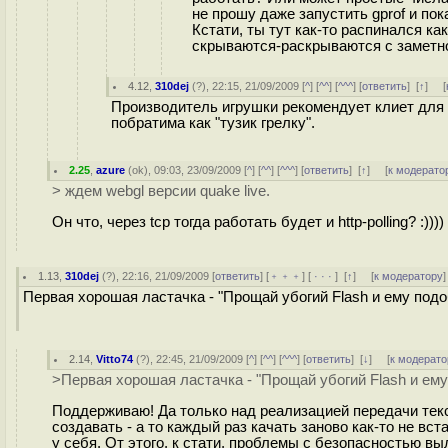
не прошу даже запустить gprof и пок
Кстати, ты тут как-то распинался к
скрываются-раскрываются с заметно
4.12
,
310dej
(
?
), 22:15, 21/09/2009 [
^
] [
^^
] [
^^^
] [
ответить
]
[
↑
] [
Производитель игрушки рекомендует клиет для св
побратима как "тузик грелку".
2.25
,
azure
(
ok
), 09:03, 23/09/2009 [
^
] [
^^
] [
^^^
] [
ответить
]
[
↑
] [
к модерато
> ждем webgl версии quake live.
Он что, через tcp тогда работать будет и http-polling? :))
1.13
,
310dej
(
?
), 22:16, 21/09/2009 [
ответить
] [
﹢﹢﹢
] [
· · ·
]
[
↑
] [
к модератору
]
Первая хорошая ластачка - "Прощай убогий Flash и ему подо
2.14
,
Vitto74
(
?
), 22:45, 21/09/2009 [
^
] [
^^
] [
^^^
] [
ответить
]
[
↓
] [
к модерато
>Первая хорошая ластачка - "Прощай убогий Flash и ем
Поддерживаю! Да только над реализацией передачи текс
создавать - а то каждый раз качать заново как-то не вст
у себя. От этого, к стати, проблемы с безопасностью вы