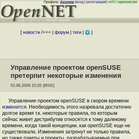
Профиль:
Аноним
(
вход
|
регистрация
)
неRU
opennet.me
[
новости
/
+++
|
форум
|
теги
|
]
Управление проектом openSUSE
претерпит некоторые изменения
03.06.2009 23:20 (MSK)
Управление проектом openSUSE в скором времени
изменится
. Необходимость этого назревала достаточно
долгое время т.к. некоторые правила, по которым
сейчас живет дистрибутив относятся к тому далекому
времени, когда такой концепции, как openSUSE еще не
существовало. Изменения затронут не только правила,
но также пакеты и проекты, разрабатываемые при