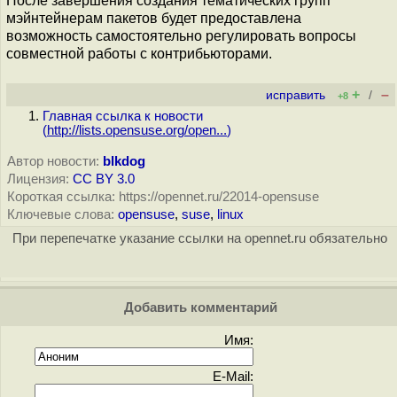
После завершения создания тематических групп
мэйнтейнерам пакетов будет предоставлена
возможность самостоятельно регулировать вопросы
совместной работы с контрибьюторами.
+
–
исправить
/
+8
Главная ссылка к новости
(
http://lists.opensuse.org/open...
)
Автор новости:
blkdog
Лицензия:
CC BY 3.0
Короткая ссылка: https://opennet.ru/22014-opensuse
Ключевые слова:
opensuse
,
suse
,
linux
При перепечатке указание ссылки на opennet.ru обязательно
Добавить комментарий
Имя:
E-Mail: