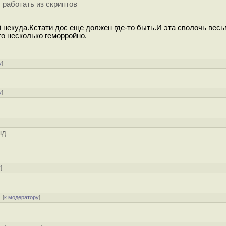
 работать из скриптов
й некуда.Кстати дос еще должен где-то быть.И эта сволочь вес
то несколько геморройно.
у
]
у
]
нд
у
]
[
к модератору
]