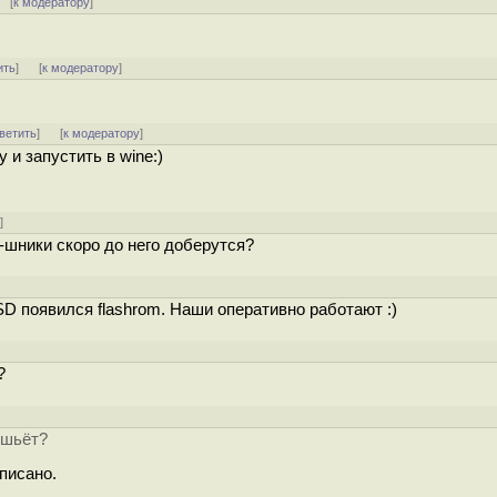
[
к модератору
]
ить
]
[
к модератору
]
ветить
]
[
к модератору
]
 и запустить в wine:)
у
]
u-шники скоро до него доберутся?
SD появился flashrom. Наши оперативно работают :)
?
) шьёт?
описано.