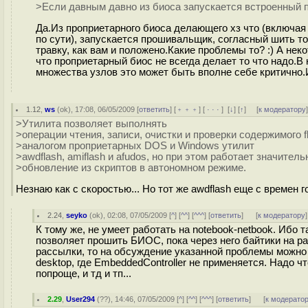
>Если давным давно из биоса запускается встроенный п
Да.Из проприетарного биоса делающего хз что (включа
по сути), запускается прошивальщик, согласный шить то
травку, как вам и положено.Какие проблемы то? :) А не
что проприетарный биос не всегда делает то что надо.
множества узлов это может быть вполне себе критично.И
1.12
,
ws
(
ok
), 17:08, 06/05/2009 [
ответить
] [
﹢﹢﹢
] [
· · ·
]
[
↓
] [
↑
] [
к модератору
>Утилита позволяет выполнять
>операции чтения, записи, очистки и проверки содержимого 
>аналогом проприетарных DOS и Windows утилит
>awdflash, amiflash и afudos, но при этом работает значите
>обновление из скриптов в автономном режиме.
Незнаю как с скоростью... Но тот же awdflash еще с времен
2.24
,
seyko
(
ok
), 02:08, 07/05/2009 [
^
] [
^^
] [
^^^
] [
ответить
]
[
к модератору
]
К тому же, не умеет работать на notebook-netbook. Ибо
позволяет прошить БИОС, пока через него байтики на р
рассылки, то на обсуждение указанной проблемы можно н
desktop, где EmbeddedController не применяется. Надо ч
попроще, и тд и тп...
2.29
,
User294
(
??
), 14:46, 07/05/2009 [
^
] [
^^
] [
^^^
] [
ответить
]
[
к модерато