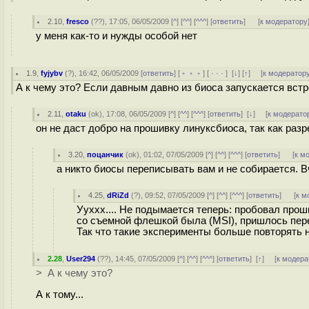
2.10
,
fresco
(
??
), 17:05, 06/05/2009 [
^
] [
^^
] [
^^^
] [
ответить
]
[
к модератору
у меня как-то и нужды особой нет
1.9
,
fyjybv
(
?
), 16:42, 06/05/2009 [
ответить
] [
﹢﹢﹢
] [
· · ·
]
[
↓
] [
↑
] [
к модератор
А к чему это? Если давным давно из биоса запускается вст
2.11
,
otaku
(
ok
), 17:08, 06/05/2009 [
^
] [
^^
] [
^^^
] [
ответить
]
[
↓
] [
к модерато
он не даст добро на прошивку линуксбиоса, так как ра
3.20
,
поцанчик
(
ok
), 01:02, 07/05/2009 [
^
] [
^^
] [
^^^
] [
ответить
]
[
к м
а никто биосы переписывать вам и не собирается. 
4.25
,
dRiZd
(
?
), 09:52, 07/05/2009 [
^
] [
^^
] [
^^^
] [
ответить
]
[
к м
Ууххх.... Не подымается теперь: пробовал про
со съемной флешкой была (MSI), пришлось пере
Так что такие эксперименты больше повторять н
2.28
,
User294
(
??
), 14:45, 07/05/2009 [
^
] [
^^
] [
^^^
] [
ответить
]
[
↑
] [
к модера
> А к чему это?
А к тому...