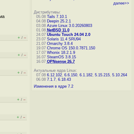
далее>>
Дистрибутивы:
ьма
05.08
Tails 7.10.1
04.08
Deepin 25.2.1
03.08
Azure Linux 3.0.20260803
01.08
NetBSD 11.0
24.07
Ubuntu Touch 24.04 2.0
+
–
/
23.07
Solaris 11.4 SRU94
21.07
Omarchy 3.8.4
19.07
Chrome OS 150.0.7871.150
17.07
Whonix 18.2.1.9
+
–
/
16.07
SteamOS 3.8.15
16.07
OPNsense 26.7
Актуальные ядра Linux:
+
–
/
07.08
6.12.102
,
6.6.150
,
6.1.182
,
5.15.215
,
5.10.264
06.08
7.1.7
,
6.18.43
Изменения в ядре 7.2
+
–
/
+
–
/