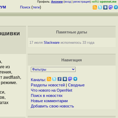
Профиль:
Аноним
(
вход
|
регистрация
)
неRU
opennet.me
РУМ
Поиск
(
теги
)
рошивки
Памятные даты
17 июля
Slackware
исполнилось 33 года
Навигация
,
re из
тения,
 awdflash,
Каналы:
м режиме.
Разделы новостей
|
Сводные
Что нового на OpenNet
си,
Поиск в новостях
ов,
Новые комментарии
атах
Добавить свою новость