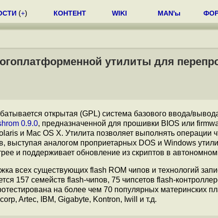
ОСТИ
(
+
)
КОНТЕНТ
WIKI
MAN'ы
ФО
многоплатформенной утилиты для переп
абатывается открытая (GPL) система базового ввода/вывода
shrom 0.9.0
, предназначенной для прошивки BIOS или firmwa
laris и Mac OS X. Утилита позволяет выполнять операции ч
ов, выступая аналогом проприетарных DOS и Windows утилит
ыстрее и поддерживает обновление из скриптов в автономно
жка всех существующих flash ROM чипов и технологий запи
ся 157 семейств flash-чипов, 75 чипсетов flash-контроллер
протестирована на более чем 70 популярных материнских пл
p, Artec, IBM, Gigabyte, Kontron, Iwill и т.д.