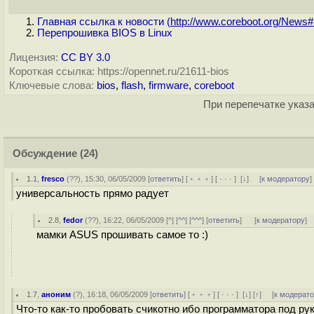
Главная ссылка к новости (
http://www.coreboot.org/News#2
Перепрошивка BIOS в Linux
Лицензия:
CC BY 3.0
Короткая ссылка: https://opennet.ru/21611-bios
Ключевые слова:
bios
,
flash
,
firmware
,
coreboot
При перепечатке указа
Обсуждение
(24)
1.1
,
fresco
(
??
), 15:30, 06/05/2009 [
ответить
] [
﹢﹢﹢
] [
· · ·
]
[
↓
] [
к модератору
]
универсальность прямо радует
2.8
,
fedor
(
??
), 16:22, 06/05/2009 [
^
] [
^^
] [
^^^
] [
ответить
]
[
к модератору
]
мамки ASUS прошивать самое то :)
1.7
,
аноним
(
?
), 16:18, 06/05/2009 [
ответить
] [
﹢﹢﹢
] [
· · ·
]
[
↓
] [
↑
] [
к модерат
Что-то как-то пробовать счикотно ибо программатора под рук