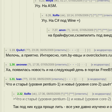
5.23
,
mitya
(
ok
), 01:27, 07/05/2009 [
^
] [
^^
] [
^^^
] [
ответить
]
Угу. На ASM.
6.26
,
XoRe
(
ok
), 10:14, 07/05/2009 [
^
] [
^^
] [
^^^
] [
ответ
Угу. На C# под Wine =)
7.27
,
anon
(
?
), 14:41, 07/05/2009 [
^
] [
^^
] [
^^^
] [
от
на брайнфуске,скомпилить под винду
1.19
,
QuAzI
(
??
), 23:28, 06/05/2009 [
ответить
] [
﹢﹢﹢
] [
· · ·
]
[
↑
] [
к модератор
Мелочь, а приятно. Интересно, rom.by-евцы и overclockers.r
1.30
,
аноним
(
?
), 17:35, 07/05/2009 [
ответить
] [
﹢﹢﹢
] [
· · ·
]
[
к модератору
]
Ха, появилась новость и на следующий день в портах FreeB
1.31
,
Ivan
(
??
), 15:58, 08/05/2009 [
ответить
] [
﹢﹢﹢
] [
· · ·
]
[
к модератору
]
Что и старьё (уровня pentium-1) и новьё (уровня core-2) шьёт
2.32
,
XoRe
(
ok
), 17:36, 08/05/2009 [
^
] [
^^
] [
^^^
] [
ответить
]
[
к модератору
]
>Что и старьё (уровня pentium-1) и новьё (уровня core-2
Так под них куда проще лить - все уже давно изучено и 