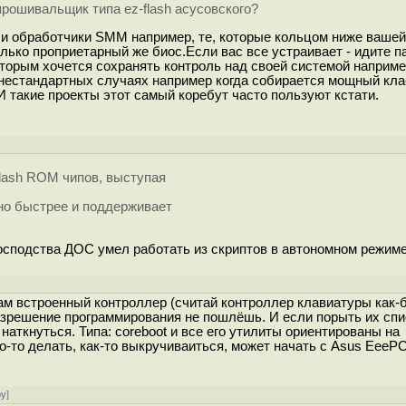
рошивальщик типа ez-flash асусовского?
я и обработчики SMM например, те, которые кольцом ниже ваше
лько проприетарный же биос.Если вас все устраивает - идите п
которым хочется сохранять контроль над своей системой наприм
В нестандартных случаях например когда собирается мощный кла
 такие проекты этот самый коребут часто пользуют кстати.
]
flash ROM чипов, выступая
льно быстрее и поддерживает
 господства ДОС умел работать из скриптов в автономном режиме
 там встроенный контроллер (считай контроллер клавиатуры как-
азрешение программирования не пошлёшь. И если порыть их спи
аткнуться. Типа: coreboot и все его утилиты ориентированы на
то-то делать, как-то выкручиваиться, может начать с Asus EeePC
ру
]