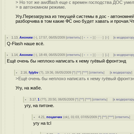
> Но тот же awdflash еще с времен господства ДОС умел
> в автономном режиме.
Угу.Перезагрузка из текущей системы в дос - автономне
разборчива в том какие ФС оно будет хавать и прочая.Ч
1.13
,
Аноним
(
-
), 17:57, 06/05/2009 [
ответить
] [
﹢﹢﹢
] [
· · ·
]
[
↑
] [
к модератор
Q-Flash наше всё.
1.14
,
Аноним
(
-
), 18:49, 06/05/2009 [
ответить
] [
﹢﹢﹢
] [
· · ·
]
[
↓
] [
к модератор
Ещё очень бы неплохо написать к нему гуёвый фронтэнд
2.16
,
fyjybv
(
?
), 19:36, 06/05/2009 [
^
] [
^^
] [
^^^
] [
ответить
]
[
к модератору
]
>Ещё очень бы неплохо написать к нему гуёвый фронтэ
Угу, на жабе.
3.17
,
1
(
??
), 20:50, 06/05/2009 [
^
] [
^^
] [
^^^
] [
ответить
]
[
к модератор
угу, на питоне.
4.21
,
поцанчик
(
ok
), 01:03, 07/05/2009 [
^
] [
^^
] [
^^^
] [
ответить
]
угу на tcl