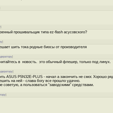
]
у
]
роенный прошивальщик типа ez-flash асусовского?
ру
]
зрешает шить тока родные биосы от производителя
одератору
]
Вчитайтесь в новость. это обычный флешер, только под линух.
одератору
]
шить ASUS P5N32E-PLUS - начал а закончить не смог. Хорошо р
шить на ней - слава богу все прошло удачно.
е советую, а пользоваться "заводскими" средствами.
тору
]