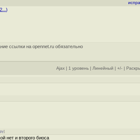
испра
...
)
ние ссылки на opennet.ru обязательно
Ajax
|
1 уровень
|
Линейный
|
+/-
|
Раскры
ору
]
ой нет и второго биоса