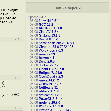
Новые версии
й ОС сидят
астись на
Программы:
ер.Потому
08.08
firewalld 2.5.1
стер из
07.08
GCC 16.2
07.08
RRDTool 1.11.0
07.08
ClamAV 1.5.4
07.08
Grafana 13.1.3
07.08
Box64 0.4.5-1
+
–
/
07.08
home-assistant 2026.8.1
07.08
Chrome 151.0.7922.108
07.08
WordPress 7.0.3
07.08
nmap 7.991
06.08
icewm 4.1
06.08
Deno 2.9.5
06.08
docker 29.7.2
.
06.08
OpenLDAP 2.7.0
06.08
Eclipse 7.121.0
06.08
OpenCloud 7.2.3
+
–
/
06.08
mesa 3d 26.2
бы) не
05.08
OpenVPN 2.7.6
ски
05.08
NetBeans 31
05.08
ublock 1.73.0
, у него EC
05.08
gstreamer 1.28.6
05.08
PowerDNS 5.1.4
05.08
node.js 26.7.0
05.08
VSCode 1.132.0
+
–
/
05.08
Python 3.13.15, 3.14.7