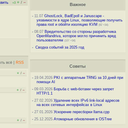
+
–
вить
/
+3
Важное
-
11.07
GhostLock, BadEpoll и Januscape -
уязвимости в ядре Linux, позволяющие получить
права root и обойти изоляцию KVM
(82 +34)
-
08.07
Вредительство со стороны разработчика
OpenMandriva, которое могло причинить вред
пользователям
(107 +34)
-
Сводка событий за 2025 год
ть всё
|
RSS
Советы
+
–
/
-
19.04.2026
PKI с аппаратным TRNG за 10 дней при
помощи AI
-
09.03.2026
Борьба с web-ботами через запрет
+
–
/
HTTP/1.1
-
27.02.2026
Удаление всех IPv6 link-local адресов
на всех сетевых интерфейсах в Linux
-
27.01.2026
Ускорение пересборки llama.cpp
-
25.12.2025
Атомарные обновления в OSTree
+
–
/