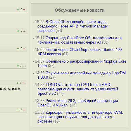
+
–
/
Обсуждаемые новости
-
15:22
В OpenJDK запрещён приём кода,
созданного через AI. В NetworkManager
разрешён
(54)
+
–
/
-
15:17
Открыт код Cloudflare OS, платформы для
приложений, создаваемых через AI
(38)
+
–
/
-
15:09
Новый червь ChainDrop поразил более 400
NPM-пакетов
(61)
-
14:57
Объявлено о расформировании Nixpkgs Core
+
–
Team
(37)
/
-
14:39
Опубликован дисплейный менеджер LightDM
1.33.0
(27)
+
–
/
-
14:38
TONTOU - атака на CPU Intel и AMD,
ядом мамка
позволяющая обойти защиту от уязвимостей
Spectre v2
(77)
-
13:58
Релиз Mesa 26.2, свободной реализации
OpenGL и Vulkan
(13)
+
–
/
-
13:39
Zapscape - уязвимость в гипервизоре KVM,
позволяющая получить root-доступ к хост-
системе
(15)