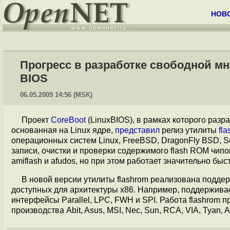
НОВ
Прогресс в разработке свободной 
BIOS
06.05.2009 14:56 (MSK)
Проект
CoreBoot
(LinuxBIOS), в рамках которого разр
основанная на Linux ядре,
представил
релиз утилиты
fla
операционных систем Linux, FreeBSD, DragonFly BSD, So
записи, очистки и проверки содержимого flash ROM чип
amiflash и afudos, но при этом работает значительно б
В новой версии утилиты flashrom реализована поддер
доступных для архитектуры x86. Например, поддерживает
интерфейсы Parallel, LPC, FWH и SPI. Работа flashrom 
производства Abit, Asus, MSI, Nec, Sun, RCA, VIA, Tyan, Acor