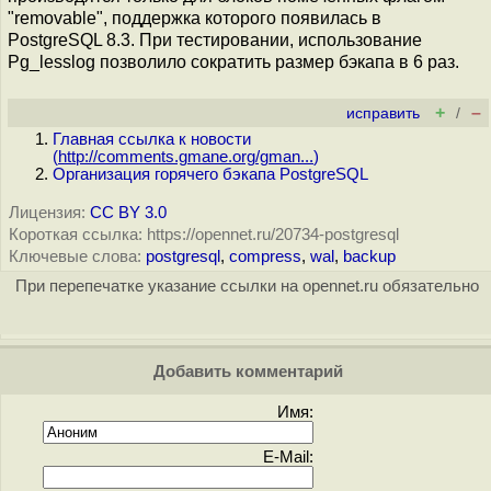
"removable", поддержка которого появилась в
PostgreSQL 8.3. При тестировании, использование
Pg_lesslog позволило сократить размер бэкапа в 6 раз.
+
–
исправить
/
Главная ссылка к новости
(
http://comments.gmane.org/gman...
)
Организация горячего бэкапа PostgreSQL
Лицензия:
CC BY 3.0
Короткая ссылка: https://opennet.ru/20734-postgresql
Ключевые слова:
postgresql
,
compress
,
wal
,
backup
При перепечатке указание ссылки на opennet.ru обязательно
Добавить комментарий
Имя:
E-Mail: