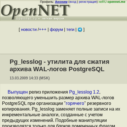
Профиль:
Аноним
(
вход
|
регистрация
)
неRU
opennet.me
[
новости
/
+++
|
форум
|
теги
|
]
Pg_lesslog - утилита для сжатия
архива WAL-логов PostgreSQL
13.03.2009 14:33 (MSK)
Выпущен
релиз приложения
Pg_lesslog 1.2
,
позволяющего уменьшить размер архива WAL-логов
PostgreSQL при организации "
горячего
" резервного
копирования. Pg_lesslog заменяет полные записи на их
инкрементальные аналоги, созданные с учетом
предыдущих изменений. Подобные манипуляции
производятся только для блоков помеченных флагом