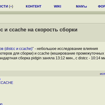
ОСТИ
(
+
)
КОНТЕНТ
WIKI
MAN'ы
ФО
c и ccache на скорость сборки
 (distcc и ccache)
" - небольшое исследование влияния
ьютеров для сборки) и ccache (кеширование промежуточных
артная сборка pidgin заняла 13:12 мин., с distcc - 10:14 мин
ис
)
 CCACHE
on