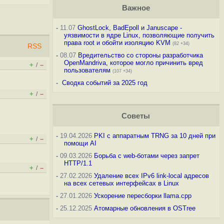
Важное
-
11.07
GhostLock, BadEpoll и Januscape -
уязвимости в ядре Linux, позволяющие получить
права root и обойти изоляцию KVM
(82 +34)
RSS
-
08.07
Вредительство со стороны разработчика
OpenMandriva, которое могло причинить вред
+
–
/
пользователям
(107 +34)
-
Сводка событий за 2025 год
+
–
/
Советы
-
19.04.2026
PKI с аппаратным TRNG за 10 дней при
+
–
/
помощи AI
-
09.03.2026
Борьба с web-ботами через запрет
HTTP/1.1
+
–
/
-
27.02.2026
Удаление всех IPv6 link-local адресов
на всех сетевых интерфейсах в Linux
-
27.01.2026
Ускорение пересборки llama.cpp
-
25.12.2025
Атомарные обновления в OSTree