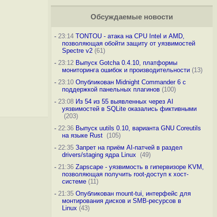
Обсуждаемые новости
-
23:14
TONTOU - атака на CPU Intel и AMD,
позволяющая обойти защиту от уязвимостей
Spectre v2
(61)
-
23:12
Выпуск Gotcha 0.4.10, платформы
мониторинга ошибок и производительности
(13)
-
23:10
Опубликован Midnight Commander 6 c
поддержкой панельных плагинов
(100)
-
23:08
Из 54 из 55 выявленных через AI
уязвимостей в SQLite оказались фиктивными
(203)
-
22:36
Выпуск uutils 0.10, варианта GNU Coreutils
на языке Rust
(105)
-
22:35
Запрет на приём AI-патчей в раздел
drivers/staging ядра Linux
(49)
-
21:36
Zapscape - уязвимость в гипервизоре KVM,
позволяющая получить root-доступ к хост-
системе
(11)
-
21:35
Опубликован mount-tui, интерфейс для
монтирования дисков и SMB-ресурсов в
Linux
(43)