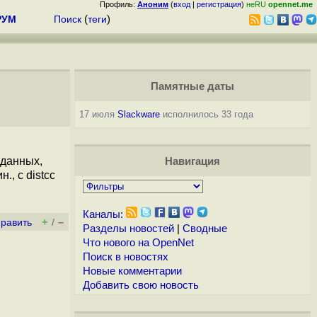
Профиль:
Аноним
(
вход
|
регистрация
)
неRU
opennet.me
РУМ
Поиск
(
теги
)
Памятные даты
17 июля
Slackware
исполнилось 33 года
 данных,
Навигация
., с distcc
Каналы:
+
–
править
/
Разделы новостей
|
Сводные
Что нового на OpenNet
Поиск в новостях
Новые комментарии
Добавить свою новость