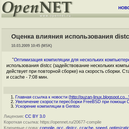
НОВ
Оценка влияния использования distc
10.03.2009 10:45 (MSK)
"
Оптимизация компиляции для нескольких компьютеров
использования distcc (задействование нескольких комп
действует при повторной сборке) на скорость сборки. Станд
и ccache - 7:08 мин.
Главная ссылка к новости (
http://puzan-linux.blogspot.co...
Увеличение скорости пересборки FreeBSD при помощи
Ускорение компиляции в Gentoo
Лицензия:
CC BY 3.0
Короткая ссылка: https://opennet.ru/20677-compile
Ключевые слова:
compile
,
gcc
,
distcc
,
ccache
,
speed
,
optimizati