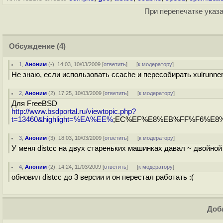
При перепечатке указа
Обсуждение
(4)
1
,
Аноним
(
-
), 14:03, 10/03/2009 [
ответить
]
[
к модератору
]
Не знаю, если использовать ccache и пересобирать xulrunner
2
,
Аноним
(
2
), 17:25, 10/03/2009 [
ответить
]
[
к модератору
]
Для FreeBSD
http://www.bsdportal.ru/viewtopic.php?
t=13460&highlight=%EA%EE%
;EC%EF%E8%EB%FF%F6%E8
3
,
Аноним
(
3
), 18:03, 10/03/2009 [
ответить
]
[
к модератору
]
У меня distcc на двух стареньких машинках давал ~ двойной
4
,
Аноним
(
2
), 14:24, 11/03/2009 [
ответить
]
[
к модератору
]
обновил distcc до 3 версии и он перестал работать :(
Доба