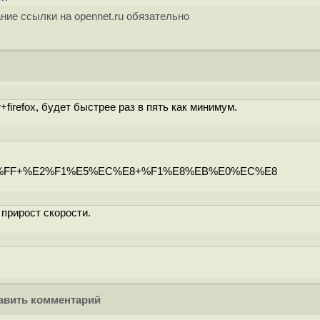
ние ссылки на opennet.ru обязательно
+firefox, будет быстрее раз в пять как минимум.
%FF+%E2%F1%E5%EC%E8+%F1%E8%EB%E0%EC%E8
 прирост скорости.
вить комментарий