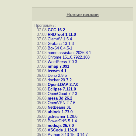
Новые версии
Программы:
07.08
GCC 16.2
07.08
RRDTool 1.11.0
07.08
ClamAV 1.5.4
07.08
Grafana 13.1.3
07.08
Box64 0.4.5-1
07.08
home-assistant 2026.8.1
07.08
Chrome 151.0.7922.108
07.08
WordPress 7.0.3
07.08
nmap 7.991
06.08
icewm 4.1
06.08
Deno 2.9.5
06.08
docker 29.7.2
06.08
OpenLDAP 2.7.0
06.08
Eclipse 7.121.0
06.08
OpenCloud 7.2.3
06.08
mesa 3d 26.2
05.08
OpenVPN 2.7.6
05.08
NetBeans 31
05.08
ublock 1.73.0
05.08
gstreamer 1.28.6
05.08
PowerDNS 5.1.4
05.08
node.js 26.7.0
05.08
VSCode 1.132.0
05.08
Python 3.13.15, 3.14.7