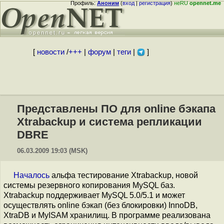
Профиль:
Аноним
(
вход
|
регистрация
)
неRU
opennet.me
[
новости
/
+++
|
форум
|
теги
|
]
Представлены ПО для online бэкапа
Xtrabackup и система репликации
DBRE
06.03.2009 19:03 (MSK)
Началось
альфа тестирование Xtrabackup, новой
системы резервного копирования MySQL баз.
Xtrabackup поддерживает MySQL 5.0/5.1 и может
осуществлять online бэкап (без блокировки) InnoDB,
XtraDB и MyISAM хранилищ. В программе реализована