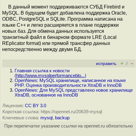
В данный момент поддерживаются СУБД Firebird и
MySQL. В будущем будет добавлена поддержка Oracle,
ODBC, PostgreSQL и SQLite. Программа написана на
языке C++ и легко расширяется в плане поддержки
новых баз. Для обмена данных используется
транзитный файл в бинарном формате LRE (Local
REplicator format) или прямой трансфер данных
непосредственно между двумя БД.
+
–
исправить
/
Главная ссылка к новости
(
http://www.mysqlperformanceblo...
)
OpenNews: MySQL хранилище, написанное на языке
PHP. Оценка производительности XtraDB и InnoDB
OpenNews: Для MySQL представлено новое хранилище
XtraDB, основанное на InnoDB
Лицензия:
CC BY 3.0
Короткая ссылка: https://opennet.ru/20639-mysql
Ключевые слова:
mysql
,
backup
При перепечатке указание ссылки на opennet.ru обязательно