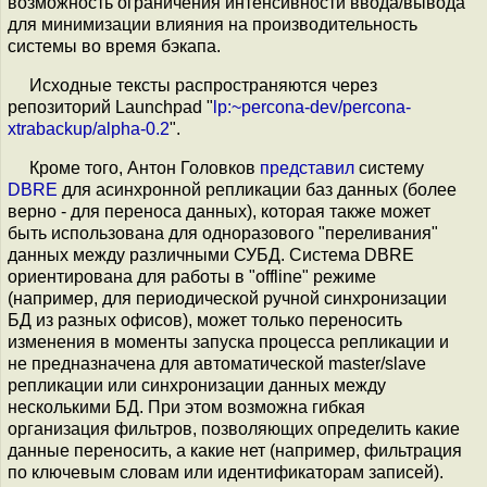
возможность ограничения интенсивности ввода/вывода
для минимизации влияния на производительность
системы во время бэкапа.
Исходные тексты распространяются через
репозиторий Launchpad "
lp:~percona-dev/percona-
xtrabackup/alpha-0.2
".
Кроме того, Антон Головков
представил
систему
DBRE
для асинхронной репликации баз данных (более
верно - для переноса данных), которая также может
быть использована для одноразового "переливания"
данных между различными СУБД. Система DBRE
ориентирована для работы в "offline" режиме
(например, для периодической ручной синхронизации
БД из разных офисов), может только переносить
изменения в моменты запуска процесса репликации и
не предназначена для автоматической master/slave
репликации или синхронизации данных между
несколькими БД. При этом возможна гибкая
организация фильтров, позволяющих определить какие
данные переносить, а какие нет (например, фильтрация
по ключевым словам или идентификаторам записей).