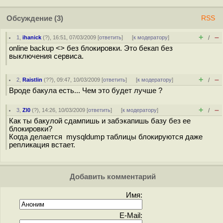
Обсуждение
(3)
RSS
+
–
1
,
ihanick
(
?
), 16:51, 07/03/2009 [
ответить
]
[
к модератору
]
/
online backup <> без блокировки. Это бекап без
выключения сервиса.
+
–
2
,
Raistlin
(
??
), 09:47, 10/03/2009 [
ответить
]
[
к модератору
]
/
Вроде бакула есть... Чем это будет лучше ?
+
–
3
,
Zl0
(
?
), 14:26, 10/03/2009 [
ответить
]
[
к модератору
]
/
Как ты бакулой сдампишь и забэкапишь базу без ее
блокировки?
Когда делается mysqldump таблицы блокируются даже
репликация встает.
Добавить комментарий
Имя:
E-Mail: