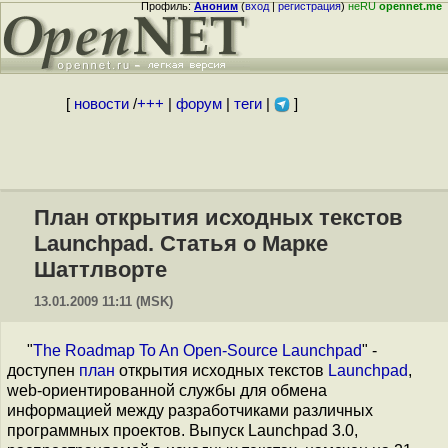
Профиль:
Аноним
(
вход
|
регистрация
)
неRU
opennet.me
[
новости
/
+++
|
форум
|
теги
|
]
План открытия исходных текстов
Launchpad. Статья о Марке
Шаттлворте
13.01.2009 11:11 (MSK)
"
The Roadmap To An Open-Source Launchpad
" -
доступен
план
открытия исходных текстов
Launchpad
,
web-ориентированной службы для обмена
информацией между разработчиками различных
программных проектов. Выпуск Launchpad 3.0,