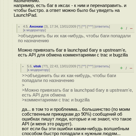
назначению.
например, есть баг в иксах - к ним и перенаправить. и
чтобы быстро. а ответ можно было бы увидеть на
LaunchPad.
4.5
,
Аноним
(
3
), 17:34, 13/01/2009 [
^
] [
^^
] [
^^^
] [
ответить
]
+
–
/
[
к модератору
]
>объединить бы их как-нибудь, чтобы баги попадали
по назначению
Можно привязать баг в launchpad багу в upstream'е,
есть API для обмена комментариями с trac и bugzilla
5.6
,
vitek
(
??
), 22:43, 13/01/2009 [
^
] [
^^
] [
^^^
] [
ответить
]
+
–
/
[
к модератору
]
>>объединить бы их как-нибудь, чтобы баги
попадали по назначению
>
>Можно привязать баг в launchpad багу в upstream'е,
есть API для обмена
>комментариями с trac и bugzilla
да... в том то и проблемма... большинство (по моим
собственным прикидкам до 90%) сообщений об
ошибках пишут люди, которые и не знают, что такое
API (и меня это радует).
вот если бы эти ошибки каким-нибудь волшебным
способом быстро попадали к нужным людям...