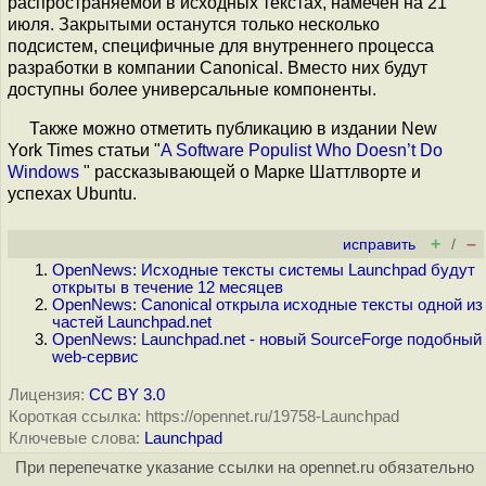
распространяемой в исходных текстах, намечен на 21
июля. Закрытыми останутся только несколько
подсистем, специфичные для внутреннего процесса
разработки в компании Canonical. Вместо них будут
доступны более универсальные компоненты.
Также можно отметить публикацию в издании New
York Times статьи "
A Software Populist Who Doesn’t Do
Windows
" рассказывающей о Марке Шаттлворте и
успехах Ubuntu.
+
–
исправить
/
OpenNews: Исходные тексты системы Launchpad будут
открыты в течение 12 месяцев
OpenNews: Canonical открыла исходные тексты одной из
частей Launchpad.net
OpenNews: Launchpad.net - новый SourceForge подобный
web-сервис
Лицензия:
CC BY 3.0
Короткая ссылка: https://opennet.ru/19758-Launchpad
Ключевые слова:
Launchpad
При перепечатке указание ссылки на opennet.ru обязательно