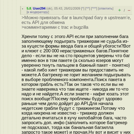
5.8
,
User294
(
ok
), 05:43, 26/01/2009 [
^
] [
^^
] [
^^^
] [
ответить
]
+
–
/
[
к модератору
]
>Можно привязать баг в launchpad багу в upstream'е,
есть API для обмена
>комментариями с trac и bugzilla
Хренли толку с этого API если при заполнении бага
заполняющему подыграть триажерам не судьба из-
за куцести формы ввода бага и общей убогости?Вот
и клюют с 200 000 нерастриаженых багов.Понятное
дело - если вы не на сто процентов уверены что баг
именно вон в том пакете (а сколько юзеров могут
уверенно ткнуть пальцем в бажный пакет - понятно)
- какой либо хинт триажерам вы предоставить не
можете.А багтрекер не горит желанием подыгрывать
в выборе проблемного компонента.Поиск пакета в
котором грабль есть?Так он таков что если вы не
знаете наверняка что там ищете - никогда им то что
надо и не найдете.А если знаете - нафиг юзать этот
поиск вообще?Посему проблемы будут здорово
раньше чем дело дойдет до API.Для начала
недетские грабли будут с триажингом.Потому что
когда нихрена не известно - триажер должен
детально вчитаться в кучу килобайтов бага, часто
запросить доп. инфо (заполнить которое багтрекер
не подсказал, тогда как банальная багзилла
запросто такое может) и прочая.Ну вот и висит у них