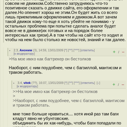
совсем не движком.Собственно затрудняюсь что-то
позитивное сказать о движке сайта, его оформлении и так
далее.Но опеннет хорош не этим.Он будет жить со всего
лишь приемлимым оформлением и движком.А вот зачем
такой движок кому-то еще я хоть убейте не понимаю - у
остальных проблема при попытке сделать аналог будет
вовсе не в движке(их готовых и на порядок более
интересных как грязи).А в том чтобы на сайт кто-то ходил и
чтобы на нем было столько же новостей, знаний и так далее.
2.3
,
Аноним
(
3
), 14:59, 13/01/2009 [
^
] [
^^
] [
^^^
] [
ответить
]
+
–
/
[
к модератору
]
>На мое имхо как багтрекер он бестолков
Наоборот, с ним поудобнее, чем с багзиллой, мантисом и
траком работать.
3.4
,
vitek
(
??
), 16:07, 13/01/2009 [
^
] [
^^
] [
^^^
] [
ответить
]
[
↓
]
+
–
/
[
к модератору
]
>>На мое имхо как багтрекер он бестолков
>
>Наоборот, с ним поудобнее, чем с багзиллой, мантисом
и траком работать.
мне тоже больше нравиться.... хотя иной раз там баги
кладут явно не убунтовские.
объединить бы их как-нибудь, чтобы баги попадали по