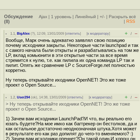
Обсуждение
Ajax
|
1 уровень
|
Линейный
|
+/-
|
Раскрыть всё
(8)
|
RSS
+
–
1.1
,
BigAlex
(
?
), 12:09, 13/01/2009 [
ответить
]
[
к модератору
]
/
Вообще, Марк очень адекватно заявлял свою позицию
почему исходники закрыты. Некоторые части launchpad и так
с самого начала были открыты и разрабатывались на том же
LP, вклад комьюнити в эти открытые части за все время
стремится к нулю, т.е. как пилила их одна команда LP так и
пилит. Опять же сравнение LP с SourceForge.net полностью
корретно.
Ну теперь открывайте иходники OpenNET! Это же тоже
проект о Open Source...
+
–
1.2
,
User294
(
ok
), 14:38, 13/01/2009 [
ответить
]
[
к модератору
]
/
> Ну теперь открывайте иходники OpenNET! Это же тоже
проект о Open Source...
1) Зачем вам исходники LaunchPad?И что, вы реально его
юзать будете?На мое имхо как багтрекер он бестолков, да и
как остальное достаточно неоднозначная штука.Хотя может
в результате его как раз допилят до чего-то вменяемого? :)
2) Зачем вам исходники опеннет?Он такой один.И хорош он