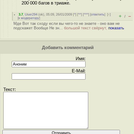
200 000 багов в триаже.
3.7
,
User294
(
ok
), 05:09, 26/01/2009 [
^
] [
^^
] [
^^^
] [
ответить
]
[
↑
]
+
–
/
[
к модератору
]
Мде Вот так сходу если вы чего-то не знаете - оно вам не
подскажет Вообще Не зн...
большой текст свёрнут,
показать
Добавить комментарий
Имя:
E-Mail:
Текст: