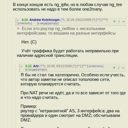
В конце концов есть ng_ipfw, но в любом случае ng_tee
использовать не надо в тем более one2many.
4.10
,
Andrew Kolchoogin
(
?
), 15:28, 03/12/2008 [
^
] [
^^
] [
^^^
]
+
–
/
[
ответить
]
[
к модератору
]
> Если это роутер ng_netflow c несколькими
интерфейсами, то вешаем на разные интерфейсы
Нет. (C)
Учёт траффика будет работать неправильно при
наличии адресной трансляции.
5.12
,
Arti
(
??
), 16:38, 03/12/2008 [
^
] [
^^
] [
^^^
] [
ответить
]
+
–
/
[
к модератору
]
Я бы не стал так категорично. Особено если учесть,
что автор заметки не описал топологию сети,
которую планируется считать.
Про NAT речи не идёт, да и то все зависит от того где
и что надо считать.
Пример:
роутер c "нетранзитной" AS, 3 интерфейса: два на
провайдера и один смотрит на DMZ; обсчитываем
DMZ.