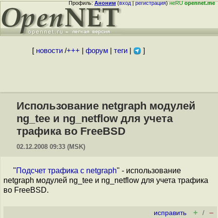
Профиль:
Аноним
(
вход
|
регистрация
)
неRU
opennet.me
[
новости
/
+++
|
форум
|
теги
|
]
Использование netgraph модулей
ng_tee и ng_netflow для учета
трафика во FreeBSD
02.12.2008 09:33 (MSK)
"
Подсчет трафика с netgraph
" - использование
netgraph модулей ng_tee и ng_netflow для учета трафика
во FreeBSD.
+
–
исправить
/