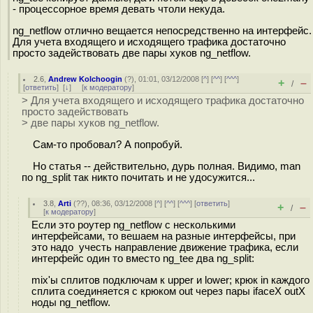
- процессорное время девать чтоли некуда.
ng_netflow отлично вещается непосредственно на интерфейс.
Для учета входящего и исходящего трафика достаточно
просто задействовать две пары хуков ng_netflow.
2.6
,
Andrew Kolchoogin
(
?
), 01:01, 03/12/2008 [
^
] [
^^
] [
^^^
]
+
–
/
[
ответить
]
[
↓
] [
к модератору
]
> Для учета входящего и исходящего трафика достаточно
просто задействовать
> две пары хуков ng_netflow.
Сам-то пробовал? А попробуй.
Но статья -- действительно, дурь полная. Видимо, man
по ng_split так никто почитать и не удосужится...
3.8
,
Arti
(
??
), 08:36, 03/12/2008 [
^
] [
^^
] [
^^^
] [
ответить
]
+
–
/
[
к модератору
]
Если это роутер ng_netflow c несколькими
интерфейсами, то вешаем на разные интерфейсы, при
это надо учесть направление движение трафика, если
интерфейс один то вместо ng_tee два ng_split:
mix'ы сплитов подключам к upper и lower; крюк in каждого
сплита соединяется с крюком out через пары ifaceX outX
ноды ng_netflow.