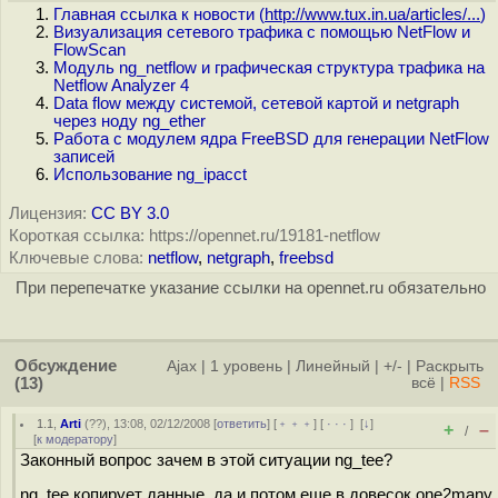
Главная ссылка к новости (
http://www.tux.in.ua/articles/...
)
Визуализация сетевого трафика с помощью NetFlow и
FlowScan
Модуль ng_netflow и графическая структура трафика на
Netflow Analyzer 4
Data flow между системой, сетевой картой и netgraph
через ноду ng_ether
Работа с модулем ядра FreeBSD для генерации NetFlow
записей
Использование ng_ipacct
Лицензия:
CC BY 3.0
Короткая ссылка: https://opennet.ru/19181-netflow
Ключевые слова:
netflow
,
netgraph
,
freebsd
При перепечатке указание ссылки на opennet.ru обязательно
Обсуждение
Ajax
|
1 уровень
|
Линейный
|
+/-
|
Раскрыть
(13)
всё
|
RSS
1.1
,
Arti
(
??
), 13:08, 02/12/2008 [
ответить
] [
﹢﹢﹢
] [
· · ·
]
[
↓
]
+
–
/
[
к модератору
]
Законный вопрос зачем в этой ситуации ng_tee?
ng_tee копирует данные, да и потом еще в довесок one2many