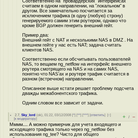
Соответвтенно на "провардерских" интерфейсах
считаем в одном направлении, на "локальном" в
другом. Все замечательно посчитается за
исключением трафика (в одну (любую) строну)
генерируемого самим этим роутером, однако что
кроме BGP должен генерить внешний гейт.
Пример два:
Внешний гейт с NAT и несколькими NAS в DMZ . На
внешнем гейте у нас есть NAT; задача считать
клиентов NAS.
Соответственно если обсчитывать пользователей
NAS, то вещаем ng_netflow на интерфейс внешнего
роутера смотрящего на NAS и на самих NAS,
понятно что NAS'ах и роутере трафик считается в
разном (встречном) направлении.
Описанное выше кстати решает проблему подсчета
дважды межабонентского трафика.
Одним словом все зависит от задачи.
2.7
,
Sky_lord
(
ok
), 01:22, 03/12/2008 [
^
] [
^^
] [
^^^
] [
ответить
]
[
↑
]
+
–
/
[
к модератору
]
Мммм.... А можно примерчик для учета входящего и
исходящего трафика только через ng_netflow без
использования ng_tee? Чисто для общего