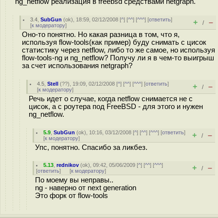
ng_netflow реализация в freebsd средствами netgraph.
3.4
,
SubGun
(
ok
), 18:59, 02/12/2008 [
^
] [
^^
] [
^^^
] [
ответить
]
+
–
/
[
к модератору
]
Оно-то понятно. Но какая разница в том, что я,
используя flow-tools(как пример) буду снимать с цисок
статистику через netflow, либо то же самое, но используя
flow-tools-ng и ng_netflow? Получу ли я в чем-то выигрыш
за счет использования netgraph?
4.5
,
Stell
(
??
), 19:09, 02/12/2008 [
^
] [
^^
] [
^^^
] [
ответить
]
+
–
/
[
к модератору
]
Речь идет о случае, когда netflow снимается не с
цисок, а с роутера под FreeBSD - для этого и нужен
ng_netflow.
5.9
,
SubGun
(
ok
), 10:16, 03/12/2008 [
^
] [
^^
] [
^^^
] [
ответить
]
+
–
/
[
к модератору
]
Упс, понятно. Спасибо за ликбез.
5.13
,
rednikov
(
ok
), 09:42, 05/06/2009 [
^
] [
^^
] [
^^^
]
+
–
/
[
ответить
]
[
к модератору
]
По моему вы неправы..
ng - наверно от next generation
Это форк от flow-tools