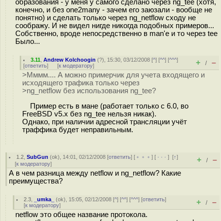
образования - у меня у самого сделано через ng_tee (хотя,
конечно, и без one2many - зачем его заюзали - вообще не
понятно) и сделать только через ng_netflow сходу не
соображу. И не видел нигде никогда подобных примеров...
Собственно, вроде непосредственно в man'е и то через tee
Было...
3.11
,
Andrew Kolchoogin
(
?
), 15:30, 03/12/2008 [
^
] [
^^
] [
^^^
]
+
–
/
[
ответить
]
[
к модератору
]
>Мммм.... А можно примерчик для учета входящего и
исходящего трафика только через
>ng_netflow без использования ng_tee?
Пример есть в мане (работает только с 6.0, во
FreeBSD v5.x без ng_tee нельзя никак).
Однако, при наличии адресной трансляции учёт
траффика будет неправильным.
1.2
,
SubGun
(
ok
), 14:01, 02/12/2008 [
ответить
] [
﹢﹢﹢
] [
· · ·
]
[
↑
]
+
–
/
[
к модератору
]
А в чем разница между netflow и ng_netflow? Какие
преимущества?
2.3
,
_umka_
(
ok
), 15:05, 02/12/2008 [
^
] [
^^
] [
^^^
] [
ответить
]
+
–
/
[
к модератору
]
netflow это общее название протокола.