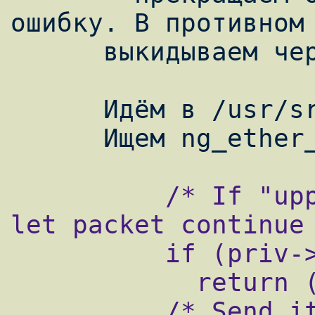
ошибку. В противном 
      выкидываем через девайс.

      Идём в /usr/src/netgraph/ng_ether.c

          /* If "upper" hook not connected, 
let packet continue 
          if (priv->upper == NULL)

            return (0);

          /* Send it out "upper" hook */
