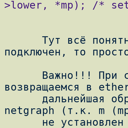
>lower, *mp); /* set
      Тут всё понятно, если Lower хук не 
подключен, то просто
      Важно!!! При свободном lower хуке мы 
возвращаемся в ether
      дальнейшая обработка данных без 
netgraph (т.к. m (mp
      не установлен в NULL).
