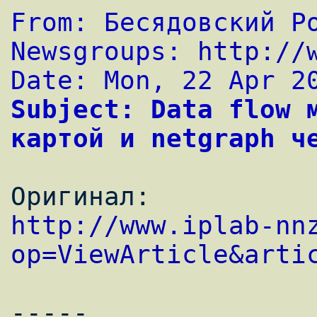
From: Бесядовский Р
Newsgroups: 
http://
Date: Mon, 22 Apr 2
Subject: Data flow м
картой и netgraph ч
http://www.iplab-nn
op=ViewArticle&arti
-----
