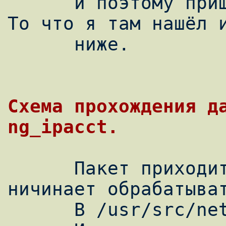
      и поэтому пришлось лезть в исходники. 
То что я там нашёл и
      ниже.

Схема прохождения да
      Пакет приходит на устройство, 
ничинает обрабатыват
      В /usr/src/net/if_ethersubr.c
