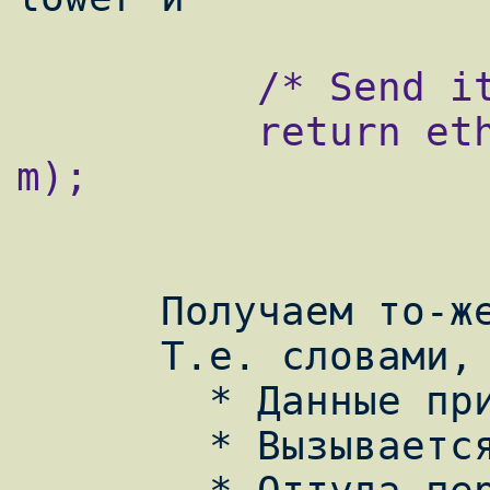
          /* Send it on its way */

          return ether_output_frame(ifp, 
m);

      Получаем то-же самое.

      Т.е. словами, входящий траффик

        * Данные приходят на сетевую карту

        * Вызывается ether_input()
