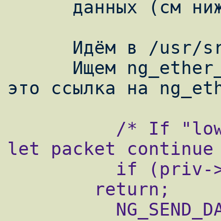
      данных (см ниже)

      Идём в /usr/src/netgraph/ng_ether.c

      Ищем ng_ether_input (ng_ether_input_p 
          /* If "lower" hook not connected, 
let packet continue 
          if (priv->lower == NULL)

        return;

          NG_SEND_DATA_ONLY(error, priv-