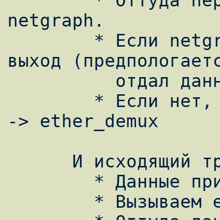
        * Оттуда передаём данные в 
netgraph.

        * Если netgraph отработал, то на 
выход (предпологаетс
          отдал данные далее)

        * Если нет, передаём данные дальше 
-> ether_demux

      И исходящий траффик

        * Данные приходят из системы

        * Вызываем ether_output()
