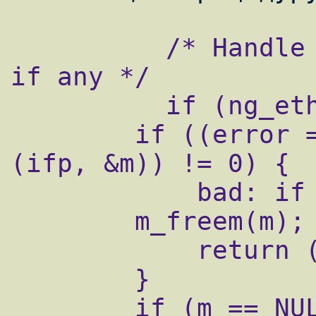
          /* Handle ng_ether(4) processing, 
if any */

          if (ng_ether_output_p != NULL) {

        if ((error = (*ng_ether_output_p)
(ifp, &m)) != 0) {

            bad: if (m != NULL)

        m_freem(m);

            return (error);

        }

        if (m == NULL)
