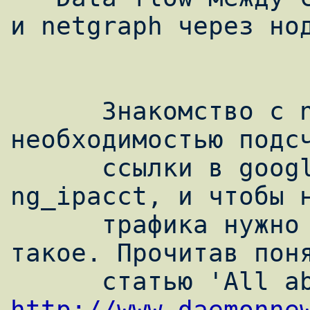
и netgraph через нод
      Знакомство с netgraph было вызвано 
необходимостью подсч
      ссылки в google упорно выдавали 
ng_ipacct, и чтобы н
      трафика нужно было понять что это 
такое. Прочитав поня
http://www.daemonne