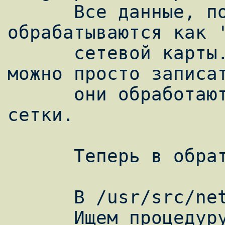
      Все данные, получаемые через upper, 
обрабатываются как '
      сетевой карты. В кавычках, т.к. туда 
можно просто записат
      они обработаются как полученные из 
сетки.

      Теперь в обратном направлении.

      В /usr/src/net/if_ethersubr.c
