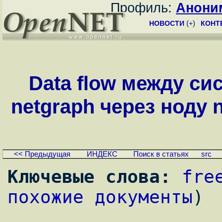
Профиль:
Анони
НОВОСТИ
(
+
)
КОНТ
Data flow между си
netgraph через ноду n
<< Предыдущая
ИНДЕКС
Поиск в статьях
src
Ключевые слова:
fre
похожие документы
)