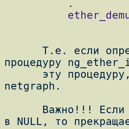
          .

          ether_demux(ifp, m)

      Т.е. если определён поинтер на 
процедуру ng_ether_i
      эту процедуру, т.е. помещаем данные в 
netgraph.

      Важно!!! Если процедурина установил m 
в NULL, то прекращае