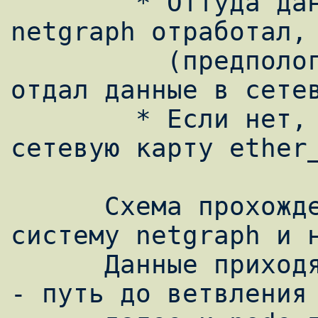
        * Оттуда данные в netgraph Если 
netgraph отработал, 
          (предпологается что netgraph 
отдал данные в сетев
        * Если нет, передаём данные в 
сетевую карту ether_
      Схема прохождения данных через 
систему netgraph и н
      Данные приходят сверху, синим цветом 
- путь до ветвления 