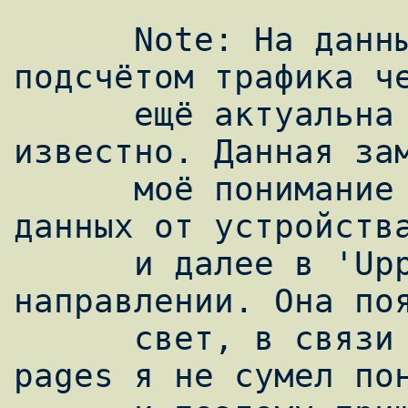
      Note: На данный момент проблема с 
подсчётом трафика че
      ещё актуальна и её решение мне не 
известно. Данная зам
      моё понимание процесса прохождения 
данных от устройства
      и далее в 'Upper Layers' и в обратном 
направлении. Она поя
      свет, в связи с тем, что прочитав man 
pages я не сумел пон