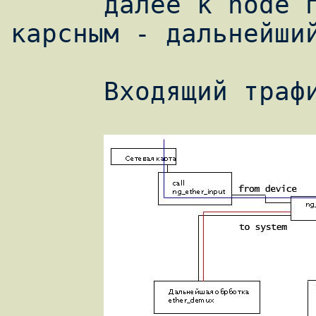
      далее к node подсчёта траффика, 
карсным - дальнейший
      Входящий трафик:
