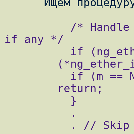
          /* Handle ng_ether(4) processing, 
if any */

          if (ng_ether_input_p != NULL) {

        (*ng_ether_input_p)(ifp, &m);

          if (m == NULL)

        return;

          }

          .

          . // Skip some C code
