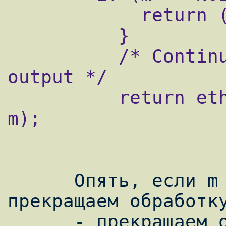
            return (0);

          }

          /* Continue with link-layer 
output */

          return ether_output_frame(ifp, 
m);

      Опять, если m сброшен в NULL 
прекращаем обработку
      - прекращаем обработку, возвращаем 