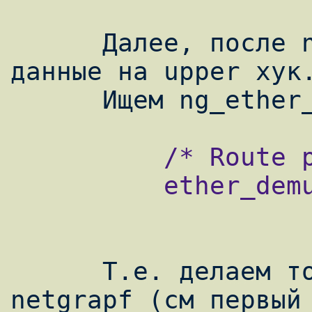
      Далее, после ng_tee мы получим эти 
данные на upper хук.
          /* Route packet back in */

          ether_demux(priv->ifp, m);

      Т.е. делаем то-же что и при отсутвии 
netgrapf (см первый 