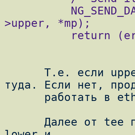
          NG_SEND_DATA_ONLY(error, priv-
>upper, *mp);

          return (error);

      Т.е. если upper подключен - то данные 
туда. Если нет, прод
      работать в ether_output.

      Далее от tee получаем это-же через 