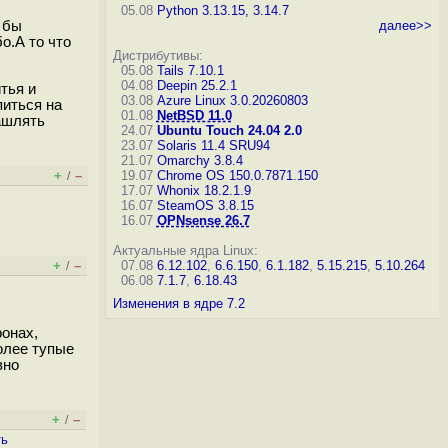
05.08
Python 3.13.15, 3.14.7
 бы
далее>>
о.А то что
Дистрибутивы:
05.08
Tails 7.10.1
04.08
Deepin 25.2.1
тья и
03.08
Azure Linux 3.0.20260803
питься на
01.08
NetBSD 11.0
ашлять
24.07
Ubuntu Touch 24.04 2.0
23.07
Solaris 11.4 SRU94
21.07
Omarchy 3.8.4
+
–
19.07
Chrome OS 150.0.7871.150
/
17.07
Whonix 18.2.1.9
16.07
SteamOS 3.8.15
16.07
OPNsense 26.7
Актуальные ядра Linux:
+
–
07.08
6.12.102
,
6.6.150
,
6.1.182
,
5.15.215
,
5.10.264
/
06.08
7.1.7
,
6.18.43
Изменения в ядре 7.2
ронах,
олее тупые
вно
+
–
/
ть