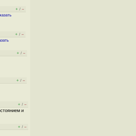
+
–
/
казать
+
–
/
азать
+
–
/
+
–
/
+
–
/
остоянием и
+
–
/