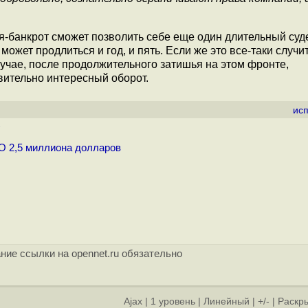
-банкрот сможет позволить себе еще один длительный су
ожет продлиться и год, и пять. Если же это все-таки случит
лучае, после продолжительного затишья на этом фронте,
вительно интересный оборот.
ис
)
O 2,5 миллиона долларов
ние ссылки на opennet.ru обязательно
Ajax
|
1 уровень
|
Линейный
|
+/-
|
Раскры