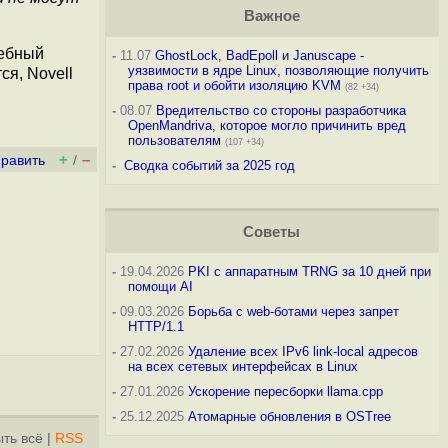
Важное
дебный
-
11.07
GhostLock, BadEpoll и Januscape -
уязвимости в ядре Linux, позволяющие получить
ся, Novell
права root и обойти изоляцию KVM
(82 +34)
-
08.07
Вредительство со стороны разработчика
OpenMandriva, которое могло причинить вред
пользователям
(107 +34)
+
–
править
/
-
Сводка событий за 2025 год
Советы
-
19.04.2026
PKI с аппаратным TRNG за 10 дней при
помощи AI
-
09.03.2026
Борьба с web-ботами через запрет
HTTP/1.1
-
27.02.2026
Удаление всех IPv6 link-local адресов
на всех сетевых интерфейсах в Linux
-
27.01.2026
Ускорение пересборки llama.cpp
-
25.12.2025
Атомарные обновления в OSTree
ть всё
|
RSS