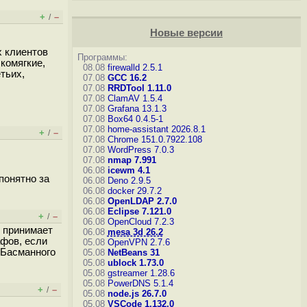
+
–
/
Новые версии
х клиентов
Программы:
комягкие,
08.08
firewalld 2.5.1
тьих,
07.08
GCC 16.2
07.08
RRDTool 1.11.0
07.08
ClamAV 1.5.4
07.08
Grafana 13.1.3
07.08
Box64 0.4.5-1
07.08
home-assistant 2026.8.1
+
–
/
07.08
Chrome 151.0.7922.108
07.08
WordPress 7.0.3
07.08
nmap 7.991
06.08
icewm 4.1
понятно за
06.08
Deno 2.9.5
06.08
docker 29.7.2
06.08
OpenLDAP 2.7.0
06.08
Eclipse 7.121.0
+
–
/
06.08
OpenCloud 7.2.3
й принимает
06.08
mesa 3d 26.2
афов, если
05.08
OpenVPN 2.7.6
 Басманного
05.08
NetBeans 31
05.08
ublock 1.73.0
05.08
gstreamer 1.28.6
05.08
PowerDNS 5.1.4
+
–
/
05.08
node.js 26.7.0
05.08
VSCode 1.132.0