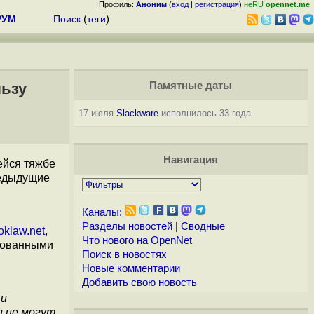
Профиль:
Аноним
(
вход
|
регистрация
)
неRU
opennet.me
РУМ
Поиск
(
теги
)
льзу
Памятные даты
17 июля
Slackware
исполнилось 33 года
Навигация
ейся тяжбе
редыдущие
Каналы:
Разделы новостей
|
Сводные
oklaw.net
,
Что нового на OpenNet
снованными
Поиск в новостях
Новые комментарии
Добавить свою новость
 и
и не могут