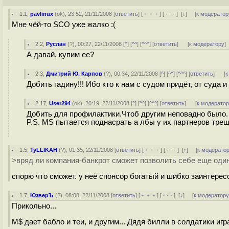
1.1
,
pavlinux
(
ok
), 23:52, 21/11/2008 [
ответить
] [
﹢﹢﹢
] [
· · ·
]
[
↓
] [
к модератор
Мне чёй-то SCO уже жалко :(
2.2
,
Руслан
(
?
), 00:27, 22/11/2008 [
^
] [
^^
] [
^^^
] [
ответить
]
[
к модератору
]
А давай, купим ее?
2.3
,
Дмитрий Ю. Карпов
(
?
), 00:34, 22/11/2008 [
^
] [
^^
] [
^^^
] [
ответить
]
[
к
Добить гадину!!! Ибо кто к нам с судом придёт, от суда и 
2.17
,
User294
(
ok
), 20:19, 22/11/2008 [
^
] [
^^
] [
^^^
] [
ответить
]
[
к модерато
Добить для профилактики.Чтоб другим неповадно было.
P.S. MS пытается поднасрать а лбы у их партнеров трещ
1.5
,
TyLLIKAH
(
?
), 01:35, 22/11/2008 [
ответить
] [
﹢﹢﹢
] [
· · ·
]
[
↑
] [
к модерато
>вряд ли компания-банкрот сможет позволить себе еще од
спорю что сможет. у неё спонсор богатый и шибко заинтере
1.7
,
ЮзверЪ
(
?
), 08:08, 22/11/2008 [
ответить
] [
﹢﹢﹢
] [
· · ·
]
[
↓
] [
к модератор
Прикольно...
M$ дает бабло и теи, и другим... Дядя билли в солдатики игра