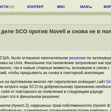
ОСТИ
(
+
)
КОНТЕНТ
WIKI
MAN'ы
ФО
деле SCO против Novell и снова не в по
а, США, было оглашено окончательное
решение
по затянувш
рава на Unix. Финальное постановление затрагивает как п
твенно, так и новые спорные моменты, возникшие в связи с
зий, чтобы предъявить их снова в повторной апелляции.
рые на протяжении многих лет скрупулезно освещает сайт
Gr
сле хитрого хода SCO по добровольному признанию необо
ь себя от повторного их появления в следующем раунде
разил это в финальном решении:
кта (пункт 2), нарушении прав собственности (пункт 4)
обровольно, сознательно ограничивают права компании, 