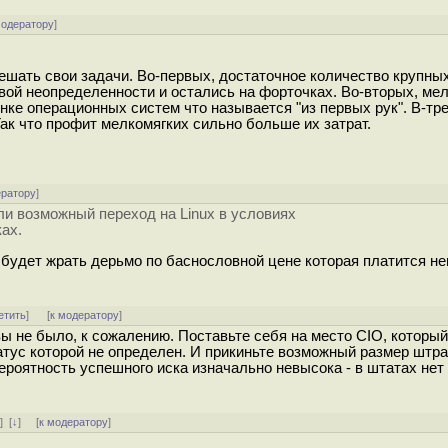
модератору
]
ешать свои задачи. Во-первых, достаточное количество крупны
вой неопределенности и остались на форточках. Во-вторых, мел
нке операционных систем что называется "из первых рук". В-тре
ак что профит мелкомягких сильно больше их затрат.
ератору
]
и возможный переход на Linux в условиях
ах.
е будет жрать дерьмо по баснословной цене которая платится не
етить
]
[
к модератору
]
ивы не было, к сожалению. Поставьте себя на место CIO, которы
атус которой не определен. И прикиньте возможный размер штр
ероятность успешного иска изначально невысока - в штатах нет
ь
]
[
↓
] [
к модератору
]