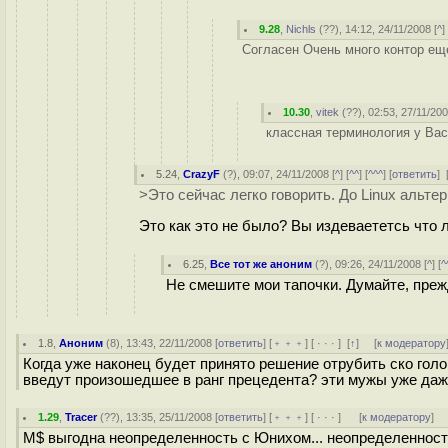
9.28
,
Nichls
(
??
), 14:12, 24/11/2008 [
^
]
Согласен Очень много контор ещ
10.30
,
vitek
(
??
), 02:53, 27/11/200
классная терминология у Вас 
5.24
,
CrazyF
(
?
), 09:07, 24/11/2008 [
^
] [
^^
] [
^^^
] [
ответить
]
>Это сейчас легко говорить. До Linux альт
Это как это не было? Вы издеваететсь что л
6.25
,
Все тот же аноним
(
?
), 09:26, 24/11/2008 [
^
] [
^
Не смешите мои тапочки. Думайте, преж
1.8
,
Аноним
(
8
), 13:43, 22/11/2008 [
ответить
] [
﹢﹢﹢
] [
· · ·
]
[
↑
] [
к модератору
Когда уже наконец будет принято решение отрубить ско гол
введут произошедшее в ранг прецедента? эти мужы уже даже 
1.29
,
Tracer
(
??
), 13:35, 25/11/2008 [
ответить
] [
﹢﹢﹢
] [
· · ·
]
[
к модератору
]
M$ выгодна неопределенность с Юнихом... неопределенность 