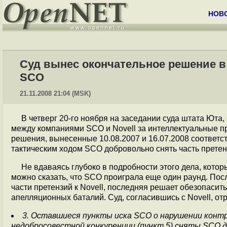
НОВ
Суд вынес окончательное решение в 
SCO
21.11.2008 21:04 (MSK)
В четверг 20-го ноября на заседании суда штата Ют
между компаниями SCO и Novell за интеллектуальные п
решения, вынесенные 10.08.2007 и 16.07.2008 соответс
тактическим ходом SCO добровольно снять часть претен
Не вдаваясь глубоко в подробности этого дела, кото
можно сказать, что SCO проиграла еще один раунд. По
части претензий к Novell, последняя решает обезопасит
апелляционных баталий. Суд, согласившись с Novell, от
3. Оставшиеся пункты иска SCO о нарушении контра
недобросовестной конкуренции (пункт 5) сняты SCO д