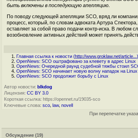
быть включены в последующую апелляцию
.
По поводу следующей апелляции SCO, вряд ли компания
процесс, который, по словам адвоката Артура Спектора, м
оставляет за собой право подачи контр-иска. В любом с
возобновление активных действий может принять дейст
Главная ссылка к новости (
http://www.groklaw.net/article...
OpenNews: SCO оштрафовано за клевету в адрес Linux
OpenNews: Очередной раунд судебной тяжбы стоил SC
OpenNews: SCO начинает новую волну нападок на Linux
OpenNews: SCO продолжит борьбу с Linux
Автор новости:
blkdog
Лицензия:
CC BY 3.0
Короткая ссылка: https://opennet.ru/19035-sco
Ключевые слова:
sco
,
law
,
novell
При перепечатке указа
Обсуждение
(19)