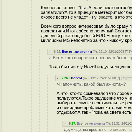
Ключевое слово - "бы".А если некто потребу
заплатили?А то в принципе метеорит мог бы 
скорее всего не упадет - ну, знаете, а кто э
Всем кого вопрос интересовал было сразу 
проплатили.Итог собссно логичный.Соответ
дешевый рэкетоподобный FUD.Если у кого-т
миллионы MS непонятно за что - никому кром
6.22
,
Все тот же аноним
(
?
), 22:10, 22/11/2008 [
^
] [
^
> Всем кого вопрос интересовал было с
Тогда бы никто у Novell индульгенции н
7.26
,
User294
(
ok
), 13:17, 24/11/2008 [
^
] [
^^
] [
^^^
>Напомнить, какой был ажиотаж?
А что, кто-то сомневался что лохов 
пользуются.Такое ощущение что у не
выбирать самые неоптимальные реше
и очевидные проблемы которые можно
отдыхают.А так - "пока на свете есть д
8.27
,
Все тот же аноним
(
?
), 13:32, 24/11/
Дружище, вы просто не понимаете, к