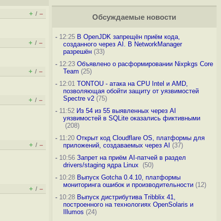
+
–
/
Обсуждаемые новости
-
12:25
В OpenJDK запрещён приём кода,
+
–
/
созданного через AI. В NetworkManager
разрешён
(33)
-
12:23
Объявлено о расформировании Nixpkgs Core
+
–
Team
(25)
/
-
12:01
TONTOU - атака на CPU Intel и AMD,
позволяющая обойти защиту от уязвимостей
Spectre v2
(75)
+
–
/
-
11:52
Из 54 из 55 выявленных через AI
уязвимостей в SQLite оказались фиктивными
(208)
-
11:20
Открыт код Cloudflare OS, платформы для
+
–
/
приложений, создаваемых через AI
(37)
-
10:56
Запрет на приём AI-патчей в раздел
drivers/staging ядра Linux
(50)
-
10:28
Выпуск Gotcha 0.4.10, платформы
мониторинга ошибок и производительности
(12)
+
–
/
-
10:28
Выпуск дистрибутива Tribblix 41,
построенного на технологиях OpenSolaris и
Illumos
(24)