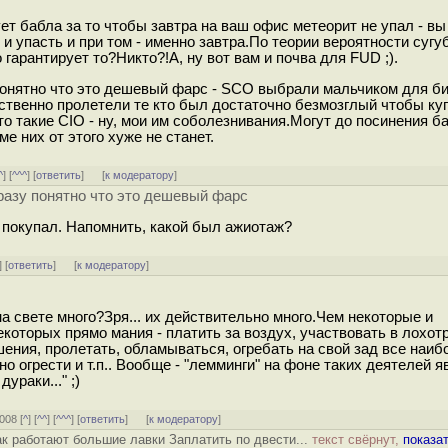
ет бабла за то чтобы завтра на ваш офис метеорит не упал - вы
и упасть и при том - именно завтра.По теории вероятности сугуб
то гарантирует то?Никто?!А, ну вот вам и почва для FUD ;).
понятно что это дешевый фарс - SCO выбрали мальчиком для би
ственно пролетели те кто был достаточно безмозглый чтобы ку
о такие CIO - ну, мои им соболезнивания.Могут до посинения б
е них от этого хуже не станет.
^
] [
^^^
] [
ответить
]
[
к модератору
]
разу понятно что это дешевый фарс
е покупал. Напомнить, какой был ажиотаж?
] [
ответить
]
[
к модератору
]
на свете много?Зря... их действительно много.Чем некоторые и
которых прямо мания - платить за воздух, участвовать в лохот
ния, пролетать, обламываться, огребать на свой зад все наиб
 огрести и т.п.. Вообще - "лемминги" на фоне таких деятелей я
ураки..." ;)
2008 [
^
] [
^^
] [
^^^
] [
ответить
]
[
к модератору
]
ак работают большие лавки Заплатить по двести...
текст свёрнут,
показа