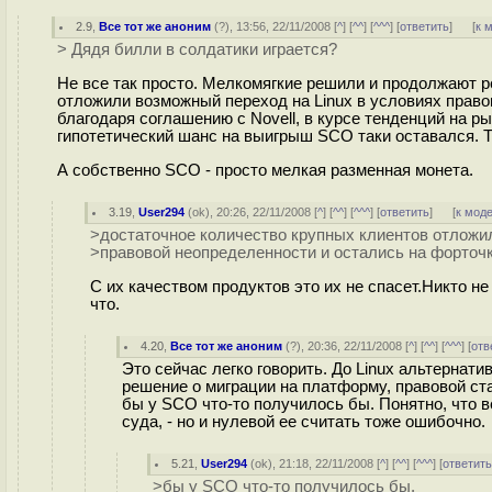
2.9
,
Все тот же аноним
(
?
), 13:56, 22/11/2008 [
^
] [
^^
] [
^^^
] [
ответить
]
[
к 
> Дядя билли в солдатики играется?
Не все так просто. Мелкомягкие решили и продолжают р
отложили возможный переход на Linux в условиях право
благодаря соглашению с Novell, в курсе тенденций на ры
гипотетический шанс на выигрыш SCO таки оставался. Т
А собственно SCO - просто мелкая разменная монета.
3.19
,
User294
(
ok
), 20:26, 22/11/2008 [
^
] [
^^
] [
^^^
] [
ответить
]
[
к мод
>достаточное количество крупных клиентов отложил
>правовой неопределенности и остались на форточк
С их качеством продуктов это их не спасет.Никто н
что.
4.20
,
Все тот же аноним
(
?
), 20:36, 22/11/2008 [
^
] [
^^
] [
^^^
] [
отв
Это сейчас легко говорить. До Linux альтернат
решение о миграции на платформу, правовой ст
бы у SCO что-то получилось бы. Понятно, что в
суда, - но и нулевой ее считать тоже ошибочно.
5.21
,
User294
(
ok
), 21:18, 22/11/2008 [
^
] [
^^
] [
^^^
] [
ответит
>бы у SCO что-то получилось бы.