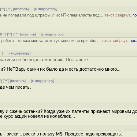
 [
^^
] [
^^^
] [
ответить
]
[
к модератору
]
е не попадали под штрафы И их ИТ-специалисты под...
текст свёрнут,
по
8 [
^
] [
^^
] [
^^^
] [
ответить
]
[
к модератору
]
ребята - только менталитет тут совсем ни при чём ...
текст свёрнут,
пок
[
↑
] [
к модератору
]
ернативы не было, к сожалению. Поставьте
и? НеТВарь санки их было да и есть достаточно много...
^
] [
^^^
] [
ответить
]
[
к модератору
]
де чем писать.
]
ову и сжечь останки? Когда уже их патенты признают мировым д
курс акций новеля не колеблют....
- риски... риски в пользу M$. Процесс надо прекращать.