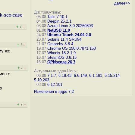
далее>>
Дистрибутивы:
ck-sco-case
05.08
Tails 7.10.1
04.08
Deepin 25.2.1
03.08
Azure Linux 3.0.20260803
+
–
/
01.08
NetBSD 11.0
24.07
Ubuntu Touch 24.04 2.0
23.07
Solaris 11.4 SRU94
21.07
Omarchy 3.8.4
+
–
/
19.07
Chrome OS 150.0.7871.150
му же
17.07
Whonix 18.2.1.9
16.07
SteamOS 3.8.15
16.07
OPNsense 26.7
+
–
/
Актуальные ядра Linux:
ми то
06.08
7.1.7
,
6.18.43
,
6.6.149
,
6.1.181
,
5.15.214
,
5.10.263
03.08
6.12.101
ix
Изменения в ядре 7.2
+
–
/