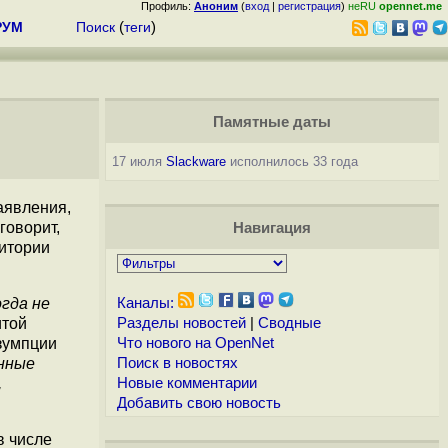
Профиль:
Аноним
(
вход
|
регистрация
)
неRU
opennet.me
РУМ
Поиск
(
теги
)
Памятные даты
17 июля
Slackware
исполнилось 33 года
аявления,
говорит,
Навигация
ритории
гда не
Каналы:
итой
Разделы новостей
|
Сводные
зумпции
Что нового на OpenNet
енные
Поиск в новостях
,
Новые комментарии
Добавить свою новость
в числе