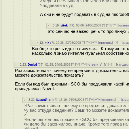
>мере я не слышал чтобы sco или ещё кто-
>подавали в суд.
А они и не будут подавать в суд на microsof
6.19
,
vitek
(
??
), 00:06, 24/08/2008 [
^
] [
^^
] [
^^^
] [
ответи
это сейчас не важно. речь то про линух 
4.12
,
mk
(
?
), 22:38, 23/08/2008 [
^
] [
^^
] [
^^^
] [
ответить
]
[
↑
] [
к м
Вообще-то речь идет о линуксе.... К тому же от 
насколько я знаю интеллектуальная собственно
2.23
,
Dmitri
(
??
), 01:28, 24/08/2008 [
^
] [
^^
] [
^^^
] [
ответить
]
[
↓
] [
↑
] [
к модер
Раз заимствован - почему не предъявят доказательства
можете доказательства показать?
Если бы код был грязным - SCO бы предъявили какой им
принадлежат Novell.
3.32
,
ЩекнИтрч
(
?
), 13:19, 24/08/2008 [
^
] [
^^
] [
^^^
] [
ответить
]
[
к мо
>Раз заимствован - почему не предъявят доказател
>у вас откуда сведения? Сами то можете доказател
>
>Если бы код был грязным - SCO бы предъявили ка
>и дело бы закончилось иначе. Кроме того права на
>Novell.