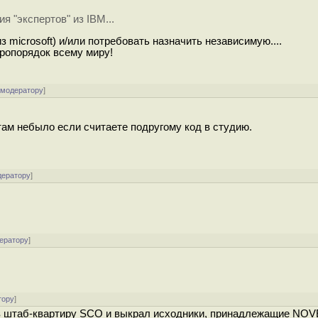
я "экспертов" из IBM...
з microsoft) и/или потребовать назначить независимую....
иропорядок всему миру!
 модератору
]
там небыло если считаете подругому код в студию.
дератору
]
ератору
]
тору
]
в штаб-квартиру SCO и выкрал исходники, принадлежащие NOVE