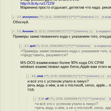
http://citcity.ru/17229/
Маринина просто отдыхает. детектив что надо. рек
2.4
,
anonymous
(
??
), 22:11, 23/08/2008 [
^
] [
^^
] [
^^^
] [
ответить
]
[
↑
] [
к мод
Обоснуй.
2.5
,
Аноним
(
5
), 22:12, 23/08/2008 [
^
] [
^^
] [
^^^
] [
ответить
]
[
↓
] [
к модерат
Примеры заимствованного кода с указанием того, откуда
3.7
,
april
(
?
), 22:16, 23/08/2008 [
^
] [
^^
] [
^^^
] [
ответить
]
[
к модерато
>Примеры заимствованного кода с указанием того, о
>представить, разумеется?
MS-DOS взаимсковал более 90% кода OS CP/M
windows взаимствовал идеи Xerox,Apple вам этого 
4.9
,
vitek
(
??
), 22:30, 23/08/2008 [
^
] [
^^
] [
^^^
] [
ответить
]
[
↓
] [
к
и всё это с успехом упало в линух?
речь ведь о нём, а не о microsoft, xerox, apple
суд.
5.16
,
alf
(
??
), 23:36, 23/08/2008 [
^
] [
^^
] [
^^^
] [
ответить
]
[
>и всё это с успехом упало в линух?
>речь ведь о нём, а не о microsoft, xerox, app