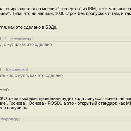
да, опирающегося на мнения "экспертов" из IBM, текстуальные 
ям". Типа, что ни напиши, 1000 строк без пропусков и там, и там
ля, как это сделано в БЗДе.
ь
]
[
↓
] [
к модератору
]
д с нуля, как это сделано
ь
]
[
к модератору
]
ть код с нуля, как это сделано
лжен?
СКОтские выходки, проводили аудит кода линукса - ничего не на
", "основа". Основа - POSIX. а это - открытый стандарт. как MI
рен получишь.
к модератору
]