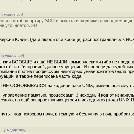
D
[
к модератору
]
ался в штаб-квартиру SCO и выкрал исходники, принадлежащие
е уточняется. :-D
 версии Юникс (да и любой оси вообще) распространялись в 
[
к модератору
]
лицензии ВООБЩЕ и ещё НЕ БЫЛИ коммерческими (ибо не продава
некто", кто "исправил" данное упущение. И после ряда судебных
компаний против профессуры некоторых университетов была пр
уаций, а так же переписана часть кода.
ьно НЕ ОСНОВЫВАЛСЯ на кодовой базе UNIX, именно поэтому ли
, управление памятью, процессами,..) исходный код от изначал
ческого, но ещё распространяющегося в исходниках) кода UNI
уть - под покровом ночи, в темную и безлунную ночь пробраться
]
[
к модератору
]