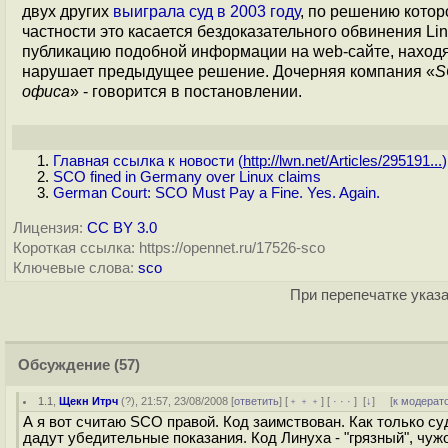
двух других
выиграла суд в 2003 году
, по решению котор
частности это касается бездоказательного обвинения Li
публикацию подобной информации на web-сайте, находя
нарушает предыдущее решение. Дочерняя компания «
S
офиса
» - говорится в постановлении.
Главная ссылка к новости (
http://lwn.net/Articles/295191...
)
SCO fined in Germany over Linux claims
German Court: SCO Must Pay a Fine. Yes. Again.
Лицензия:
CC BY 3.0
Короткая ссылка: https://opennet.ru/17526-sco
Ключевые слова:
sco
При перепечатке указа
Обсуждение
(57)
1.1
,
Щекн Итрч
(
?
), 21:57, 23/08/2008 [
ответить
] [
﹢﹢﹢
] [
· · ·
]
[
↓
] [
к модерат
А я вот считаю SCO правой. Код заимствован. Как только с
дадут убедительные показания. Код Линуха - "грязный", чуж