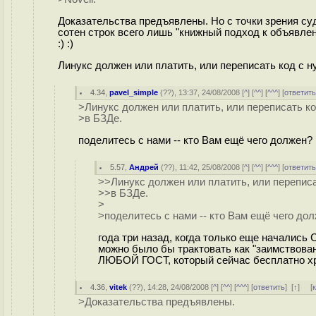
Доказательства предъявлены. Но с точки зрения су
сотен строк всего лишь "книжный подход к объявлени
:) :)
Линукс должен или платить, или переписать код с ну
4.34
,
pavel_simple
(
??
), 13:37, 24/08/2008 [
^
] [
^^
] [
^^^
] [
ответит
>Линукс должен или платить, или переписать ко
>в БЗДе.
поделитесь с нами -- кто Вам ещё чего должен?
5.57
,
Андрей
(
??
), 11:42, 25/08/2008 [
^
] [
^^
] [
^^^
] [
ответит
>>Линукс должен или платить, или переписа
>>в БЗДе.
>
>поделитесь с нами -- кто Вам ещё чего до
года три назад, когда только еще начались 
можно было бы трактовать как "заимствование
ЛЮБОЙ ГОСТ, который сейчас бесплатно х
4.36
,
vitek
(
??
), 14:28, 24/08/2008 [
^
] [
^^
] [
^^^
] [
ответить
]
[
↑
] [
>Доказательства предъявлены.