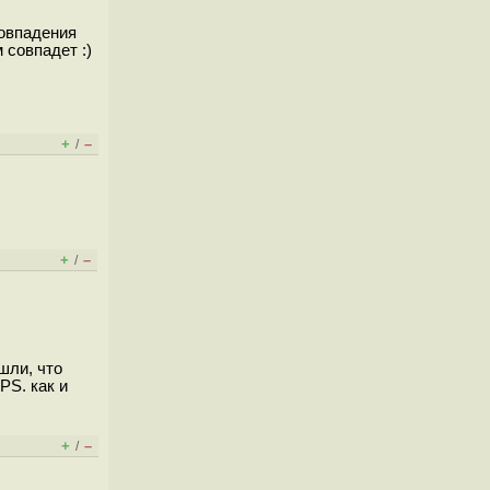
совпадения
 совпадет :)
+
–
/
+
–
/
шли, что
PS. как и
+
–
/