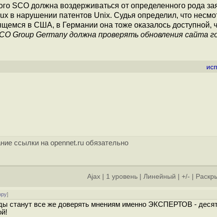
ого SCO должна воздерживаться от определенного рода за
nux в нарушении патентов Unix. Судья определил, что несмо
щемся в США, в Германии она тоже оказалось доступной, 
CO Group Germany должна проверять обновления сайта г
ис
ние ссылки на opennet.ru обязательно
Ajax
|
1 уровень
|
Линейный
|
+/-
|
Раскры
ору
]
уды станут все же доверять мнениям именно ЭКСПЕРТОВ - десят
ой!