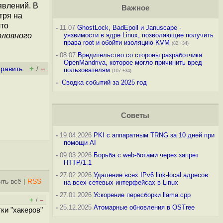
явлений. В
Важное
тря на
что
-
11.07
GhostLock, BadEpoll и Januscape -
оловного
уязвимости в ядре Linux, позволяющие получить
права root и обойти изоляцию KVM
(82 +34)
-
08.07
Вредительство со стороны разработчика
OpenMandriva, которое могло причинить вред
+
–
править
/
пользователям
(107 +34)
-
Сводка событий за 2025 год
Советы
-
19.04.2026
PKI с аппаратным TRNG за 10 дней при
помощи AI
-
09.03.2026
Борьба с web-ботами через запрет
HTTP/1.1
-
27.02.2026
Удаление всех IPv6 link-local адресов
ть всё
|
RSS
на всех сетевых интерфейсах в Linux
-
27.01.2026
Ускорение пересборки llama.cpp
+
–
/
-
25.12.2025
Атомарные обновления в OSTree
ки "хакеров"