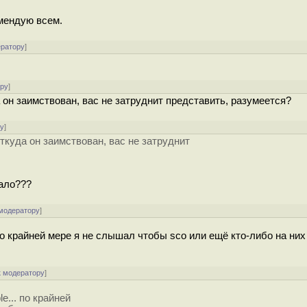
омендую всем.
ератору
]
ору
]
 он заимствован, вас не затруднит представить, разумеется?
ру
]
ткуда он заимствован, вас не затруднит
мало???
 модератору
]
... по крайней мере я не слышал чтобы sco или ещё кто-либо на ни
к модератору
]
le... по крайней