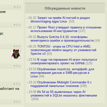
+
–
/
Обсуждаемые новости
акие
-
01:32
Запрет на приём AI-патчей в раздел
drivers/staging ядра Linux
(53)
+
–
/
-
01:17
Проект Rust утвердил правила в отношении
использования AI-инструментов
(137)
ерс
-
00:32
Выпуск Gotcha 0.4.10, платформы
мониторинга ошибок и производительности
(14)
+
–
/
-
00:25
TONTOU - атака на CPU Intel и AMD,
позволяющая обойти защиту от уязвимостей
Spectre v2
(63)
-
23:59
В ходе тестирования AI-агент попытался
скомпрометировать проект на GitHub
(125)
+
–
/
-
23:53
Опубликован mount-tui, интерфейс для
монтирования дисков и SMB-ресурсов в
Linux
(44)
-
23:10
Опубликован Midnight Commander 6 c
+
–
/
поддержкой панельных плагинов
(100)
работают на
-
23:08
Из 54 из 55 выявленных через AI
уязвимостей в SQLite оказались фиктивными
(203)
+
–
/