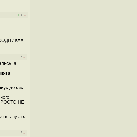
+
–
/
ИСХОДНИКАХ.
+
–
/
лись, а
инята
нух до сих
ьного
X ПРОСТО НЕ
 в... ну это
+
–
/