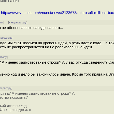
либо на них
t
http://www.vnunet.com/vnunet/news/2123673/microsoft-millions-ba
ть
]
[
к модератору
]
и не обоснованные наезды на него...
одератору
]
кода мы скатываемся на уровень идей, а речь идет о коде... К то
сть не распространяется на не реализованные идеи.
атору
]
? А именно заимствованые строки? А у вас откуда сведения? Са
енно код и дело бы закончилось иначе. Кроме того права на Un
дератору
]
ьства? А именно заимствованые строки? А
ьства показать?
кой именно код
 Unix принадлежат