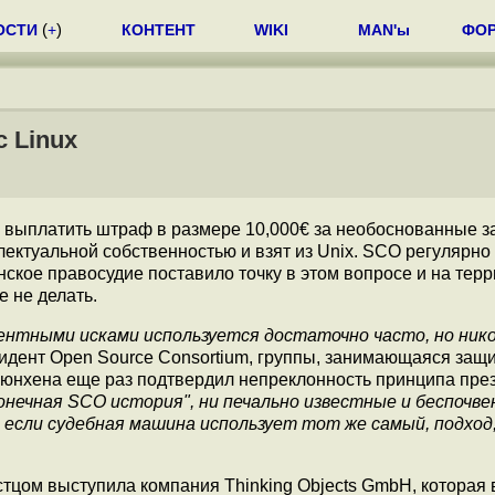
ОСТИ
(
+
)
КОНТЕНТ
WIKI
MAN'ы
ФО
 Linux
выплатить штраф в размере 10,000€ за необоснованные з
ллектуальной собственностью и взят из Unix. SCO регулярно 
анское правосудие поставило точку в этом вопросе и на тер
 не делать.
нтными исками используется достаточно часто, но нико
резидент Open Source Consortium, группы, занимающаяся защ
Мюнхена еще раз подтвердил непреклонность принципа пре
онечная SCO история", ни печально известные и беспочв
если судебная машина использует тот же самый, подход
тцом выступила компания Thinking Objects GmbH, которая 