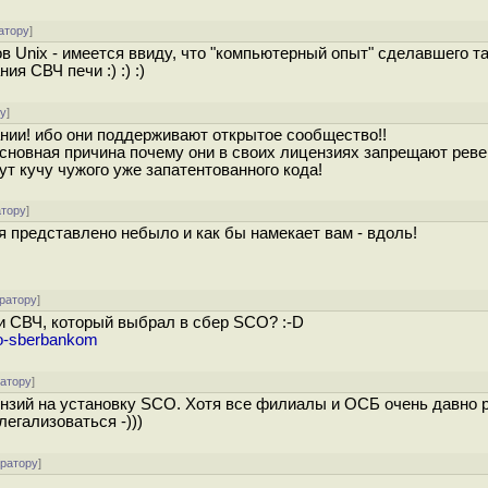
атору
]
в Unix - имеется ввиду, что "компьютерный опыт" сделавшего т
я СВЧ печи :) :) :)
ру
]
ии! ибо они поддерживают открытое сообщество!!
основная причина почему они в своих лицензиях запрещают рев
дут кучу чужого уже запатентованного кода!
атору
]
я представлено небыло и как бы намекает вам - вдоль!
ратору
]
и СВЧ, который выбрал в сбер SCO? :-D
-so-sberbankom
ратору
]
цензий на установку SCO. Хотя все филиалы и ОСБ очень давно 
легализоваться -)))
ератору
]