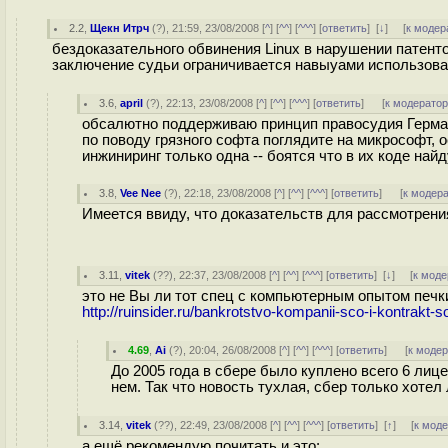
2.2
,
Щекн Итрч
(
?
), 21:59, 23/08/2008 [
^
] [
^^
] [
^^^
] [
ответить
]
[
↓
] [
к модер
бездоказательного обвинения Linux в нарушении патенто
заключение судьи ограничивается навыуами использовани
3.6
,
april
(
?
), 22:13, 23/08/2008 [
^
] [
^^
] [
^^^
] [
ответить
]
[
к модерато
обсалютно поддерживаю принцип правосудия Герман
по поводу грязного софта поглядите на микрософт, 
инжиниринг только одна -- боятся что в их коде най
3.8
,
Vee Nee
(
?
), 22:18, 23/08/2008 [
^
] [
^^
] [
^^^
] [
ответить
]
[
к модер
Имеется ввиду, что доказательств для рассмотрени
3.11
,
vitek
(
??
), 22:37, 23/08/2008 [
^
] [
^^
] [
^^^
] [
ответить
]
[
↓
] [
к моде
это не Вы ли тот спец с компьютерным опытом печк
http://ruinsider.ru/bankrotstvo-kompanii-sco-i-kontrakt
4.69
,
Ai
(
?
), 20:04, 26/08/2008 [
^
] [
^^
] [
^^^
] [
ответить
]
[
к моде
До 2005 года в сбере было куплено всего 6 ли
нем. Так что новость тухлая, сбер только хотел 
3.14
,
vitek
(
??
), 22:49, 23/08/2008 [
^
] [
^^
] [
^^^
] [
ответить
]
[
↑
] [
к мод
а ещё рекомендую почитать и это: