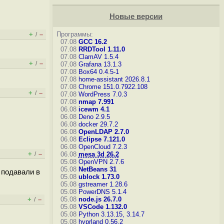
Новые версии
+
–
Программы:
/
07.08
GCC 16.2
07.08
RRDTool 1.11.0
07.08
ClamAV 1.5.4
+
–
/
07.08
Grafana 13.1.3
07.08
Box64 0.4.5-1
07.08
home-assistant 2026.8.1
07.08
Chrome 151.0.7922.108
+
–
/
07.08
WordPress 7.0.3
07.08
nmap 7.991
06.08
icewm 4.1
06.08
Deno 2.9.5
06.08
docker 29.7.2
06.08
OpenLDAP 2.7.0
06.08
Eclipse 7.121.0
06.08
OpenCloud 7.2.3
+
–
/
06.08
mesa 3d 26.2
05.08
OpenVPN 2.7.6
05.08
NetBeans 31
х подавали в
05.08
ublock 1.73.0
05.08
gstreamer 1.28.6
05.08
PowerDNS 5.1.4
+
–
05.08
node.js 26.7.0
/
05.08
VSCode 1.132.0
05.08
Python 3.13.15, 3.14.7
05.08
hyprland 0.56.2