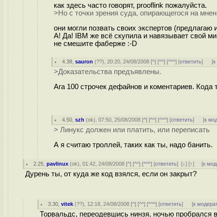
как здесь часто говорят, prooflink пожалуйста.
>Но с точки зрения суда, опирающегося на мнени
они могли позвать своих экспертов (предлагаю и
А! Да! IBM же всё скупила и навязывает свой м
не смешите фаберже :-D
4.38
,
sauron
(
??
), 20:20, 24/08/2008 [
^
] [
^^
] [
^^^
] [
ответить
]
[
к
>Доказательства предъявлены.
Ага 100 строчек дефайнов и коментариев. Кода 
4.50
,
szh
(
ok
), 07:50, 25/08/2008 [
^
] [
^^
] [
^^^
] [
ответить
]
[
к мо
> Линукс должен или платить, или переписать
А я считаю троллей, таких как ты, надо банить.
2.25
,
pavlinux
(
ok
), 01:42, 24/08/2008 [
^
] [
^^
] [
^^^
] [
ответить
]
[
↓
] [
↑
] [
к мод
Дурень ты, от куда же код взялся, если он закрыт?
3.30
,
vitek
(
??
), 12:18, 24/08/2008 [
^
] [
^^
] [
^^^
] [
ответить
]
[
к модера
Торвальдс, переодевшись нинзя, ночью пробрался 