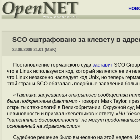
НОВ
SCO оштрафовано за клевету в адрес
23.08.2008 21:01 (MSK)
Постановление германского суда
заставит
SCO Group 
что в Linux используется код, который является ее инте
что Linux незаконно наследует код Unix, но теперь герм
этой страны SCO обязалась подобные заявления больше
«
Тактика запугивания открытого сообщества пате
была подкреплена фактами
» - говорит Mark Taylor, п
открытых технологий в Великобритании. Окружной суд 
невиновности и призвал клеветников к ответу. «
Ни "беск
"патентные договоренности" не могут продолжаться 
основанный на здравомыслии
»
Судебное решение было вынесено на этой неделе. Ис