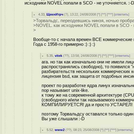
исходники NOVEL попали в SCO - не уточняется. :-
4.33
,
ЩекнИтрч
(
?
), 13:22, 24/08/2008 [
^
] [
^^
] [
^^^
] [
ответить
]
>Торвальдс, переодевшись нинзя, ночью пробр
>NOVEL. как исходники NOVEL попали в SCO - н
>
Вообще-то с начала времен ВСЕ коммерческие
Года с 1958-го примерно :) :) :)
5.35
,
vitek
(
??
), 13:58, 24/08/2008 [
^
] [
^^
] [
^^^
] [
ответить
]
ага. но так как изначально они не имели 
распространялись свободно), то появился "
разбирательств нескольких коммерческих 
лицензия bsd, как защита от подобных инсин
проект по разработке ядра линух изначал
пор называют unix-like.
к тому же на современной архитектуре (CPU
(свободного и/или так называемого коммер
КОМПИЛИРУЕТСЯ! да и просто УСТАРЕЛ!
поэтому Торвальдсу оставался только один п
Вы уже слышали :-D
5.52
,
www2
(
??
), 08:23, 25/08/2008 [
^
] [
^^
] [
^^^
] [
ответить