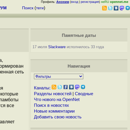
Профиль:
Аноним
(
вход
|
регистрация
)
неRU
opennet.me
РУМ
Поиск
(
теги
)
Памятные даты
17 июля
Slackware
исполнилось 33 года
а,
формирован
Навигация
енная сеть
ия
Каналы:
 которые
Разделы новостей
|
Сводные
спамботы
Что нового на OpenNet
тся все
Поиск в новостях
Новые комментарии
Добавить свою новость
авляет