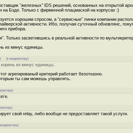
оставщик "железных" IDS решений, основанных на открытой архи
 на Бзде. Только с фирменной плацмаской на корпусах :)
ьзуется хорошим спросом, а "сервисные" линки компании распол
айверской активности. Ибо, получая суточный обновлянс, поку
его прибора.
я". Только засветившись в реальной активности по мультикрите
ь из минус единицы.
ь
]
[
к модератору
]
корень из минус единицы.
этот агрегированый критерий работает безотказно.
которым ты сам можешь управлять.
дератору
]
n'е.
ератору
]
ирует свой relay, либо вообще не предоставляет такой услуги.
 модератору
]