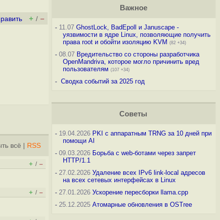
Важное
+
–
править
/
-
11.07
GhostLock, BadEpoll и Januscape -
уязвимости в ядре Linux, позволяющие получить
права root и обойти изоляцию KVM
(82 +34)
-
08.07
Вредительство со стороны разработчика
OpenMandriva, которое могло причинить вред
пользователям
(107 +34)
-
Сводка событий за 2025 год
Советы
-
19.04.2026
PKI с аппаратным TRNG за 10 дней при
помощи AI
ть всё
|
RSS
-
09.03.2026
Борьба с web-ботами через запрет
HTTP/1.1
+
–
/
-
27.02.2026
Удаление всех IPv6 link-local адресов
на всех сетевых интерфейсах в Linux
+
–
-
27.01.2026
Ускорение пересборки llama.cpp
/
-
25.12.2025
Атомарные обновления в OSTree