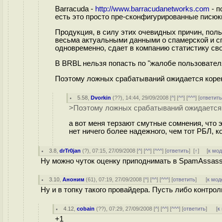
Barracuda -
http://www.barracudanetworks.com
- п
есть это просто пре-сконфигурированные писюки
Продукция, в силу этих очевидных причин, пол
весьма актуальными данными о спамерской и сп
одновременно, сдает в компанию статистику сво
В BRBL нельзя попасть по "жалобе пользовател
Поэтому ложных срабатываний ожидается корен
5.58
,
Dvorkin
(
??
), 14:44, 29/09/2008 [
^
] [
^^
] [
^^^
] [
ответит
>Поэтому ложных срабатываний ожидается 
а вот меня терзают смутные сомнения, что 
нет ничего более надежного, чем тот РБЛ, 
3.8
,
drTr0jan
(
?
), 07:15, 27/09/2008 [
^
] [
^^
] [
^^^
] [
ответить
]
[
↑
] [
к мо
Ну можно чуток оценку приподнимать в SpamAssassi
3.10
,
Аноним
(
61
), 07:19, 27/09/2008 [
^
] [
^^
] [
^^^
] [
ответить
]
[
к мод
Ну и в топку такого провайдера. Пусть либо контрол
4.12
,
cobain
(
??
), 07:29, 27/09/2008 [
^
] [
^^
] [
^^^
] [
ответить
]
[
к
+1