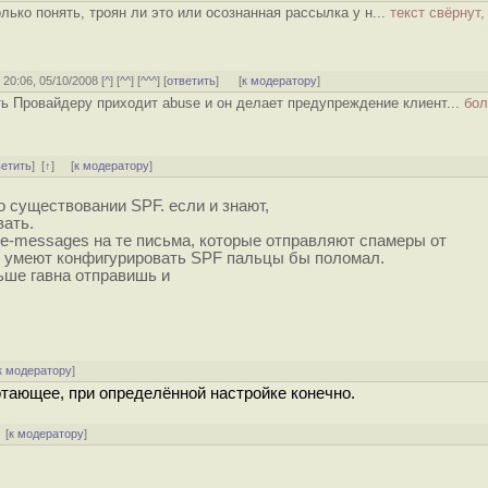
лько понять, троян ли это или осознанная рассылка у н...
текст свёрнут,
, 20:06, 05/10/2008 [
^
] [
^^
] [
^^^
] [
ответить
]
[
к модератору
]
ть Провайдеру приходит abuse и он делает предупреждение клиент...
бол
ветить
]
[
↑
] [
к модератору
]
о существовании SPF. если и знают,
вать.
ce-messages на те письма, которые отправляют спамеры от
е умеют конфигурировать SPF пальцы бы поломал.
ьше гавна отправишь и
к модератору
]
тающее, при определённой настройке конечно.
[
к модератору
]