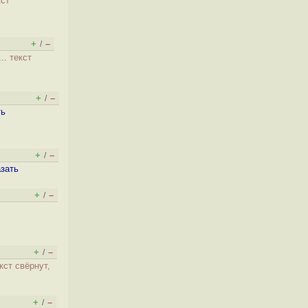
кст
+
–
/
...
текст
+
–
/
ть
+
–
/
азать
+
–
/
,
+
–
/
кст свёрнут,
+
–
/