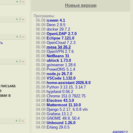
+
–
/
Новые версии
Программы:
+
–
/
06.08
icewm 4.1
06.08
Deno 2.9.5
06.08
docker 29.7.2
06.08
OpenLDAP 2.7.0
+
–
/
06.08
Eclipse 7.121.0
ть
06.08
OpenCloud 7.2.3
06.08
mesa 3d 26.2
05.08
OpenVPN 2.7.6
05.08
NetBeans 31
05.08
ublock 1.73.0
+
–
/
05.08
gstreamer 1.28.6
05.08
PowerDNS 5.1.4
05.08
node.js 26.7.0
05.08
VSCode 1.132.0
05.08
home-assistant 2026.8.0
 письма
05.08
Python 3.13.15, 3.14.7
з
05.08
hyprland 0.56.2
ами в
05.08
Chrome 151.0.7922.75
04.08
Electron 43.3.0
04.08
Mattermost 11.10.0
04.08
Django 5.2.17, 6.0.8
vln
04.08
Grafana 13.1.2
04.08
GNOME 49.9, 50.4
+
–
/
04.08
Unbound 1.26.0
04.08
Erlang 29.0.5
далее>>