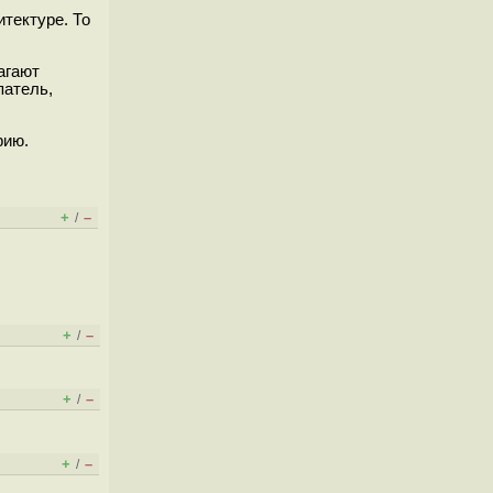
тектуре. То
агают
патель,
рию.
+
–
/
+
–
/
+
–
/
+
–
/