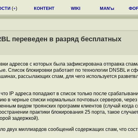
ОСТИ
(
+
)
КОНТЕНТ
WIKI
MAN'ы
ФО
BL переведен в разряд бесплатных
ировки адресов с которых была зафиксирована отправка спам
ые. Список блокировки работает по технологии DNSBL и с
шинах, рассылающих спам, для чего используется разветвл
, что IP адреса попадают в список только после срабатыван
нию в черные списки нормальных почтовых серверов, через
ленным видом троянских программ клиентов (случай когда 
остранении практики блокирования 25 порта, такое случае
торой задержкой).
ло двух миллиардов сообщений содержащих спам, что сост