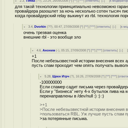
2.3
,
Timka
(
??
), 23:24, 26/09/2008 [
^
] [
^^
] [
^^^
] [
ответить
]
[
↓
] [
к модерато
для такой технологии приинципиально невозможно гаран
провайдера разошлет за ночь несколько сотен тысяч пис
когда провайдерский relay выкинут из rbl. технология пор
3.4
,
Dvorkin
(
??
), 00:47, 27/09/2008 [
^
] [
^^
] [
^^^
] [
ответить
]
[
↓
] [
к мо
очень трезвая оценка
внешние rbl - это вообще зло
4.6
,
Аноним
(
-
), 05:15, 27/09/2008 [
^
] [
^^
] [
^^^
] [
ответить
]
[
↓
] 
+1
После небезызвестной истории внесения всех а
пусть спам проходит чем опять получать вывол
5.28
,
Щекн Итрч
(
?
), 16:26, 27/09/2008 [
^
] [
^^
] [
^^^
] [
ответ
-100000000
Если спамер садит письма через провайдер
Если у "бизнеса" нету 4-х бутылок пива н
перенаправлены в /dev/null :) :) :)
>+1
>После небезызвестной истории внесения в
>пользоваться RBL. Уж лучше пусть спам п
>за потерянные письма.