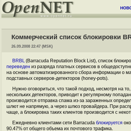
НОВ
Коммерческий список блокировки BR
26.09.2008 22:47 (MSK)
BRBL
(Barracuda Reputation Block List), список блок
переведен
из разряда платных сервисов в общедоступн
на основе автоматизированного сбора информации о ма
подставных серверов-детекторов (honey-pots).
Нужно оговориться, что такой подход, несмотря на то
нескольких детекторов, приводит к регулярному попада
производится отправка спама из-за зараженных опреде
шлют не напрямую, а через шлюз провайдера. При распр
чаще, а блокировка таких клиентов производится с неко
Ежедневно клиентами сети Barracuda
блокируется
око
90.47% от общего объема их почтового трафика.