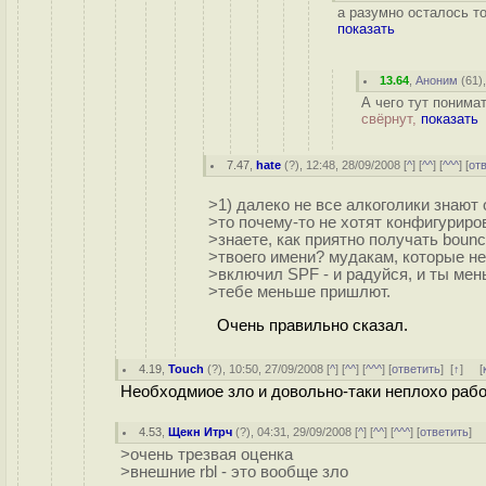
а разумно осталось то
показать
13.64
,
Аноним
(
61
)
А чего тут понима
свёрнут,
показать
7.47
,
hate
(
?
), 12:48, 28/09/2008 [
^
] [
^^
] [
^^^
] [
от
>1) далеко не все алкоголики знают 
>то почему-то не хотят конфигуриро
>знаете, как приятно получать boun
>твоего имени? мудакам, которые н
>включил SPF - и радуйся, и ты мен
>тебе меньше пришлют.
Очень правильно сказал.
4.19
,
Touch
(
?
), 10:50, 27/09/2008 [
^
] [
^^
] [
^^^
] [
ответить
]
[
↑
] [
Необходмиое зло и довольно-таки неплохо рабо
4.53
,
Щекн Итрч
(
?
), 04:31, 29/09/2008 [
^
] [
^^
] [
^^^
] [
ответить
]
>очень трезвая оценка
>внешние rbl - это вообще зло