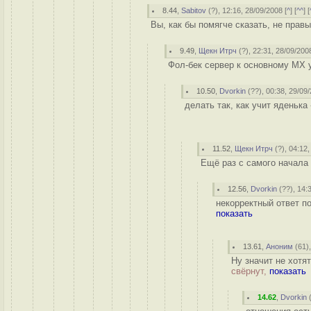
8.44
,
Sabitov
(
?
), 12:16, 28/09/2008 [
^
] [
^^
] [
Вы, как бы помягче сказать, не правы
9.49
,
Щекн Итрч
(
?
), 22:31, 28/09/2008
Фол-бек сервер к основному MX 
10.50
,
Dvorkin
(
??
), 00:38, 29/09
делать так, как учит яденька
11.52
,
Щекн Итрч
(
?
), 04:12
Ещё раз с самого начала 
12.56
,
Dvorkin
(
??
), 14:
некорректный ответ по
показать
13.61
,
Аноним
(
61
)
Ну значит не хотя
свёрнут,
показать
14.62
,
Dvorkin