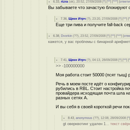
6.33
,
rtzra
(
ok
), 20:52, 27/09/2008 [
^
] [
^^
] [
^^^
] [
ответи
Вы забываете что зачастую блокируют с
7.36
,
Щекн Итрч
(
?
), 23:20, 27/09/2008 [
^
] [
^^
] [
Еще три пива и получите fall-back се
6.38
,
Dvorkin
(
??
), 23:52, 27/09/2008 [
^
] [
^^
] [
^^^
] [
отв
кажется, у вас проблемы с бинарной арифмет
7.41
,
Щекн Итрч
(
?
), 04:13, 28/09/2008 [
^
] [
^^
] [
>> -100000000
Моя работа стоит 50000 (псят тыщ) р
Речь в моем посте идёт о конфигур
рубились в RBL. Стоит настройка п
провайдера исходящая почта шла на 
разных сетях А.
И вы себя в своей короткой речи пок
8.43
,
anonymous
(
??
), 12:08, 28/09/2008 [
^
gt оверквотинг удален 1...
текст свёр