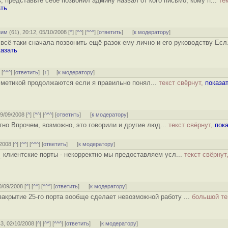
, представьте себе позвонил админу назвал от кого письмо, кому п...
те
ать
ним
(
61
), 20:12, 05/10/2008 [
^
] [
^^
] [
^^^
] [
ответить
]
[
к модератору
]
всё-таки сначала позвонить ещё разок ему лично и его руководству Есл
казать
] [
^^^
] [
ответить
]
[
↑
] [
к модератору
]
метикой продолжаются если я правильно понял...
текст свёрнут,
показа
29/09/2008 [
^
] [
^^
] [
^^^
] [
ответить
]
[
к модератору
]
тно Впрочем, возможно, это говорили и другие люд...
текст свёрнут,
пок
/2008 [
^
] [
^^
] [
^^^
] [
ответить
]
[
к модератору
]
 клиентские порты - некорректно мы предоставляем усл...
текст свёрнут
0/09/2008 [
^
] [
^^
] [
^^^
] [
ответить
]
[
к модератору
]
закрытие 25-го порта вообще сделает невозможной работу ...
большой те
43, 02/10/2008 [
^
] [
^^
] [
^^^
] [
ответить
]
[
к модератору
]