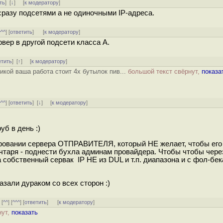
ть
]
[
↓
] [
к модератору
]
разу подсетями а не одиночными IP-адреса.
^^^
] [
ответить
]
[
к модератору
]
рвер в другой подсети класса А.
етить
]
[
↑
] [
к модератору
]
икой ваша работа стоит 4х бутылок пив...
большой текст свёрнут,
показа
^^^
] [
ответить
]
[
↓
] [
к модератору
]
уб в день :)
ировании сервера ОТПРАВИТЕЛЯ, который НЕ желает, чтобы его
очтаря - поднести бухла админам провайдера. Чтобы чтобы чере
собственный сервак IP НЕ из DUL и т.п. диапазона и с фол-бек
азали дураком со всех сторон :)
] [
^^
] [
^^^
] [
ответить
]
[
к модератору
]
нут,
показать