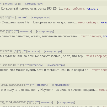
^^^
] [
ответить
]
[
↓
] [
к модератору
]
 Конкретный пример есть сетка 193 124 3...
текст свёрнут,
показать
 [
^
] [
^^
] [
^^^
] [
ответить
]
[
к модератору
]
у Слышали такое Нет Повторные попытки доставки...
текст свёрнут,
пока
/2008 [
^
] [
^^
] [
^^^
] [
ответить
]
[
к модератору
]
 - свинство свинство, кстати, голованам не свойствен...
текст свёрнут,
по
, 29/09/2008 [
^
] [
^^
] [
^^^
] [
ответить
]
[
к модератору
]
вы ругаете RBL за ложные срабатывания , за то, что тер...
текст свёрнут
31, 29/09/2008 [
^
] [
^^
] [
^^^
] [
ответить
]
[
к модератору
]
нятно, что можно купить сети и фигачить из них в общем сл...
текст свё
, 09:51, 30/09/2008 [
^
] [
^^
] [
^^^
] [
ответить
]
[
к модератору
]
т они получать от вас почту Неужели так сильно хочется впарить...
больш
(
??
), 23:34, 02/10/2008 [
^
] [
^^
] [
^^^
] [
ответить
]
[
к модератору
]