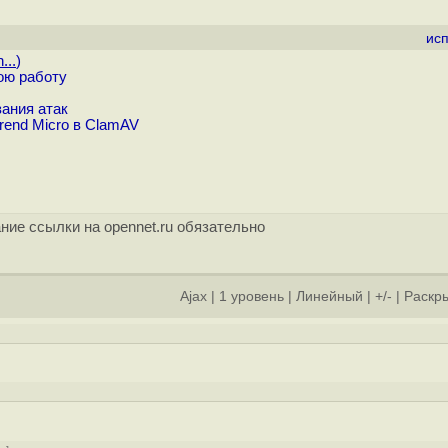
ис
...
)
ою работу
ания атак
rend Micro в ClamAV
ние ссылки на opennet.ru обязательно
Ajax
|
1 уровень
|
Линейный
|
+/-
|
Раскры