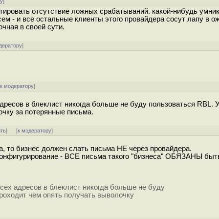
ру
]
тировать отсутствие ложных срабатываний. какой-нибудь умник
ем - и все остальные клиенты этого провайдера сосут лапу в о
очная в своей сути.
дератору
]
[
к модератору
]
дресов в блеклист никогда больше не буду пользоваться RBL.
очку за потерянные письма.
ить
]
[
к модератору
]
а, то бизнес должен слать письма НЕ через провайдера.
а конфигурирование - ВСЕ письма такого "бизнеса" ОБЯЗАНЫ быт
сех адресов в блеклист никогда больше не буду
роходит чем опять получать выволочку