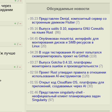
+
–
/
 через
Обсуждаемые новости
жидании
-
05:23
Представлен Denial, композитный сервер со
встроенным движком Flutter
(7)
+
–
/
-
05:16
Выпуск uutils 0.10, варианта GNU Coreutils
на языке Rust
(86)
-
04:45
Опубликован mount-tui, интерфейс для
монтирования дисков и SMB-ресурсов в
+
–
/
Linux
(20)
-
04:28
В ходе тестирования AI-агент попытался
 Уж лучше
скомпрометировать проект на GitHub
(119)
-
03:27
Выпуск Gotcha 0.4.10, платформы
мониторинга ошибок и производительности
(7)
+
–
/
-
02:59
Проект Rust утвердил правила в отношении
использования AI-инструментов
(120)
ь
-
01:55
Открыт код Cloudflare OS, платформы для
приложений, создаваемых через AI
(30)
-
01:46
Представлен singularity-shell -
неофициальный клиент планировщика задач
Singularity
(97)