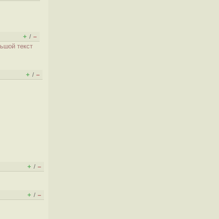
+
–
/
ьшой текст
+
–
/
+
–
/
+
–
/