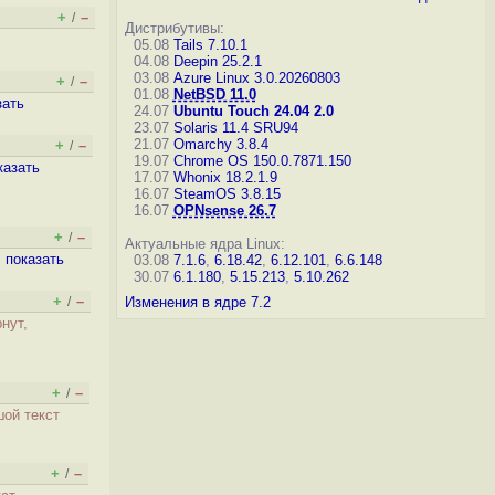
+
–
/
Дистрибутивы:
05.08
Tails 7.10.1
04.08
Deepin 25.2.1
03.08
Azure Linux 3.0.20260803
+
–
/
01.08
NetBSD 11.0
зать
24.07
Ubuntu Touch 24.04 2.0
23.07
Solaris 11.4 SRU94
21.07
Omarchy 3.8.4
+
–
/
19.07
Chrome OS 150.0.7871.150
казать
17.07
Whonix 18.2.1.9
16.07
SteamOS 3.8.15
16.07
OPNsense 26.7
+
–
/
Актуальные ядра Linux:
,
показать
03.08
7.1.6
,
6.18.42
,
6.12.101
,
6.6.148
30.07
6.1.180
,
5.15.213
,
5.10.262
+
–
/
Изменения в ядре 7.2
рнут,
+
–
/
ой текст
+
–
/