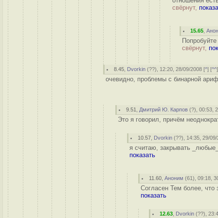
отношения есть
свёрнут,
показ
15.65
,
Ано
Попробуйте 
свёрнут,
по
8.45
,
Dvorkin
(
??
), 12:20, 28/09/2008 [
^
] [
^^
очевидно, проблемы с бинарной ариф
9.51
,
Дмитрий Ю. Карпов
(
?
), 00:53, 
Это я говорил, причём неоднокра
10.57
,
Dvorkin
(
??
), 14:35, 29/09
я считаю, закрывать _любые_
показать
11.60
,
Аноним
(
61
), 09:18, 3
Согласен Тем более, что 
показать
12.63
,
Dvorkin
(
??
), 23: