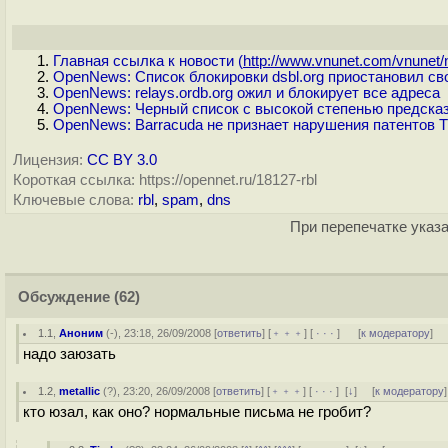
Главная ссылка к новости (
http://www.vnunet.com/vnunet/n
OpenNews: Список блокировки dsbl.org приостановил св
OpenNews: relays.ordb.org ожил и блокирует все адреса
OpenNews: Черный список с высокой степенью предсказ
OpenNews: Barracuda не признает нарушения патентов T
Лицензия:
CC BY 3.0
Короткая ссылка: https://opennet.ru/18127-rbl
Ключевые слова:
rbl
,
spam
,
dns
При перепечатке указа
Обсуждение
(62)
1.1
,
Аноним
(
-
), 23:18, 26/09/2008 [
ответить
] [
﹢﹢﹢
] [
· · ·
]
[
к модератору
]
надо заюзать
1.2
,
metallic
(
?
), 23:20, 26/09/2008 [
ответить
] [
﹢﹢﹢
] [
· · ·
]
[
↓
] [
к модератору
]
кто юзал, как оно? нормальные письма не гробит?