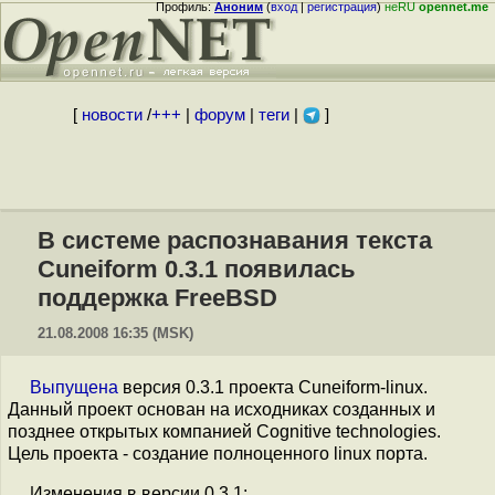
Профиль:
Аноним
(
вход
|
регистрация
)
неRU
opennet.me
[
новости
/
+++
|
форум
|
теги
|
]
В системе распознавания текста
Cuneiform 0.3.1 появилась
поддержка FreeBSD
21.08.2008 16:35 (MSK)
Выпущена
версия 0.3.1 проекта Cuneiform-linux.
Данный проект основан на исходниках созданных и
позднее открытых компанией Cognitive technologies.
Цель проекта - создание полноценного linux порта.
Изменения в версии 0.3.1: