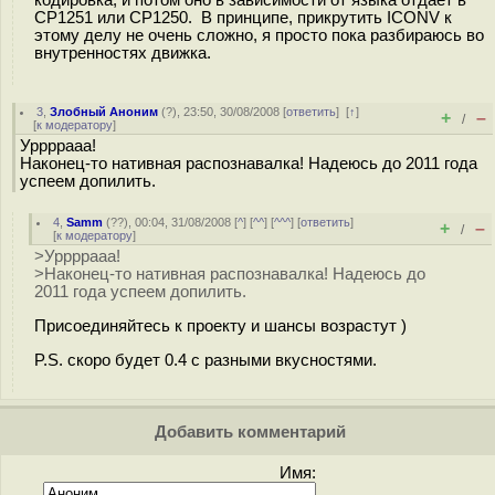
CP1251 или CP1250. В принципе, прикрутить ICONV к
этому делу не очень сложно, я просто пока разбираюсь во
внутренностях движка.
3
,
Злобный Аноним
(
?
), 23:50, 30/08/2008 [
ответить
]
[
↑
]
+
–
/
[
к модератору
]
Уррррааа!
Наконец-то нативная распознавалка! Надеюсь до 2011 года
успеем допилить.
4
,
Samm
(
??
), 00:04, 31/08/2008 [
^
] [
^^
] [
^^^
] [
ответить
]
+
–
/
[
к модератору
]
>Уррррааа!
>Наконец-то нативная распознавалка! Надеюсь до
2011 года успеем допилить.
Присоединяйтесь к проекту и шансы возрастут )
P.S. скоро будет 0.4 с разными вкусностями.
Добавить комментарий
Имя: