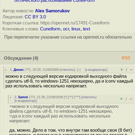
оптического распознавания CuneiForm
Автор новости:
Alex Samorukov
Лицензия:
CC BY 3.0
Короткая ссылка: https://opennet.ru/17491-Cuneiform
Ключевые слова:
Cuneiform
,
ocr
,
linux
,
text
При перепечатке указание ссылки на opennet.ru обязательно
Обсуждение
(4)
RSS
+
–
1
,
Денис
(
??
), 20:29, 21/08/2008 [
ответить
]
[
↓
] [
к модератору
]
/
можно в следующей версии кодировкой выходного файла
сделать utf-8, то windows-1251 некошерно, да и iconv каждый
раз использовать несколько напрягает.
2
,
Samm
(
??
), 21:30, 21/08/2008 [
^
] [
^^
] [
^^^
] [
ответить
]
+
–
/
[
к модератору
]
>можно в следующей версии кодировкой выходного
файла сделать utf-8, то windows-1251 некошерно,
>да и iconv каждый раз использовать несколько
напрягает.
да, можно. Дело в том, что внутри там вообще своя (8 бит)
кодировка, и потом оно в зависимости от языка отдает в