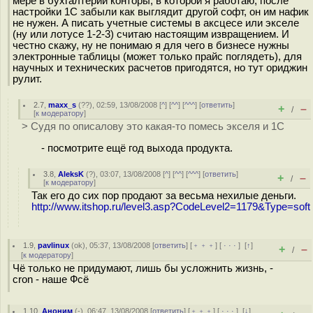
мере в бухгалтерии конторы, в которой я работаю, после
настройки 1С забыли как выглядит другой софт, он им нафик
не нужен. А писать учетные системы в аксцесе или экселе
(ну или лотусе 1-2-3) считаю настоящим извращением. И
честно скажу, ну не понимаю я для чего в бизнесе нужны
электронные таблицы (может только прайс поглядеть), для
научных и технических расчетов пригодятся, но тут ориджин
рулит.
2.7
,
maxx_s
(
??
), 02:59, 13/08/2008 [
^
] [
^^
] [
^^^
] [
ответить
]
+
–
/
[
к модератору
]
> Судя по описалову это какая-то помесь экселя и 1С
- посмотрите ещё год выхода продукта.
3.8
,
AleksK
(
?
), 03:07, 13/08/2008 [
^
] [
^^
] [
^^^
] [
ответить
]
+
–
/
[
к модератору
]
Так его до сих пор продают за весьма нехилые деньги.
http://www.itshop.ru/level3.asp?CodeLevel2=1179&Type=soft
1.9
,
pavlinux
(
ok
), 05:37, 13/08/2008 [
ответить
] [
﹢﹢﹢
] [
· · ·
]
[
↑
]
+
–
/
[
к модератору
]
Чё только не придумают, лишь бы усложнить жизнь, -
cron - наше Фсё
1.10
,
Аноним
(
-
), 06:47, 13/08/2008 [
ответить
] [
﹢﹢﹢
] [
· · ·
]
[
↓
]