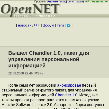
Профиль:
Аноним
(
вход
|
регистрация
)
неRU
opennet.me
[
новости
/
+++
|
форум
|
теги
|
]
Вышел Chandler 1.0, пакет для
управления персональной
информацией
12.08.2008 22:46 (MSK)
После семи лет разработки
анонсирован
первый
стабильный релиз открытого пакета для управления
персональной информацией
Chandler 1.0
. Исходные
тексты проекта распространяются в рамках лицензии
Apache Software Licence 2.0, бинарные сборки доступны