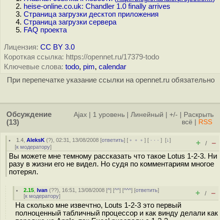
heise-online.co.uk: Chandler 1.0 finally arrives
Страница загрузки десктоп приложения
Страница загрузки сервера
FAQ проекта
Лицензия:
CC BY 3.0
Короткая ссылка: https://opennet.ru/17379-todo
Ключевые слова:
todo
,
pim
,
calendar
При перепечатке указание ссылки на opennet.ru обязательно
Обсуждение
Ajax
|
1 уровень
|
Линейный
|
+/-
|
Раскрыть
(13)
всё
|
RSS
1.4
,
AleksK
(
?
), 02:31, 13/08/2008 [
ответить
] [
﹢﹢﹢
] [
· · ·
]
[
↓
]
+
–
/
[
к модератору
]
Вы можете мне темному рассказать что такое Lotus 1-2-3. Ни
разу в жизни его не видел. Но судя по комментариям многое
потерял.
2.15
,
Ivan
(
??
), 16:51, 13/08/2008 [
^
] [
^^
] [
^^^
] [
ответить
]
+
–
/
[
к модератору
]
На сколько мне извечтно, Louts 1-2-3 это первый
полноценный табличный процессор и как винду делали как