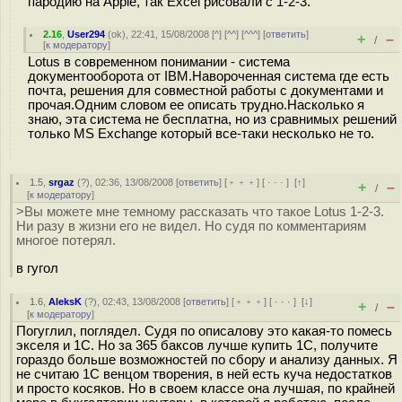
пародию на Apple, так Excel рисовали с 1-2-3.
2.16
,
User294
(
ok
), 22:41, 15/08/2008 [
^
] [
^^
] [
^^^
] [
ответить
]
+
–
/
[
к модератору
]
Lotus в современном понимании - система
документооборота от IBM.Навороченная система где есть
почта, решения для совместной работы с документами и
прочая.Одним словом ее описать трудно.Насколько я
знаю, эта система не бесплатна, но из сравнимых решений
только MS Exchange который все-таки несколько не то.
1.5
,
srgaz
(
?
), 02:36, 13/08/2008 [
ответить
] [
﹢﹢﹢
] [
· · ·
]
[
↑
]
+
–
/
[
к модератору
]
>Вы можете мне темному рассказать что такое Lotus 1-2-3.
Ни разу в жизни его не видел. Но судя по комментариям
многое потерял.
в гугол
1.6
,
AleksK
(
?
), 02:43, 13/08/2008 [
ответить
] [
﹢﹢﹢
] [
· · ·
]
[
↓
]
+
–
/
[
к модератору
]
Погуглил, поглядел. Судя по описалову это какая-то помесь
экселя и 1С. Но за 365 баксов лучше купить 1С, получите
гораздо больше возможностей по сбору и анализу данных. Я
не считаю 1С венцом творения, в ней есть куча недостатков
и просто косяков. Но в своем классе она лучшая, по крайней