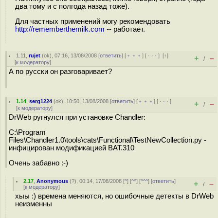
два тому и с полгода назад тоже).
Для частных применений могу рекомендовать
http://rememberthemilk.com
-- работает.
1.11
,
rujet
(
ok
), 07:16, 13/08/2008 [
ответить
] [
﹢﹢﹢
] [
· · ·
]
[
↑
]
+
–
/
[
к модератору
]
А по русски он разговаривает?
1.14
,
serg1224
(
ok
), 10:50, 13/08/2008 [
ответить
] [
﹢﹢﹢
] [
· · ·
]
+
–
/
[
к модератору
]
DrWeb ругнулся при установке Chandler:
C:\Program
Files\Chandler1.0\tools\cats\Functional\TestNewCollection.py -
инфицирован модификацией BAT.310
Очень забавно :-)
2.17
,
Anonymous
(
?
), 00:14, 17/08/2008 [
^
] [
^^
] [
^^^
] [
ответить
]
+
–
/
[
к модератору
]
хыы :) времена меняются, но ошибочные детекты в DrWeb
неизменны