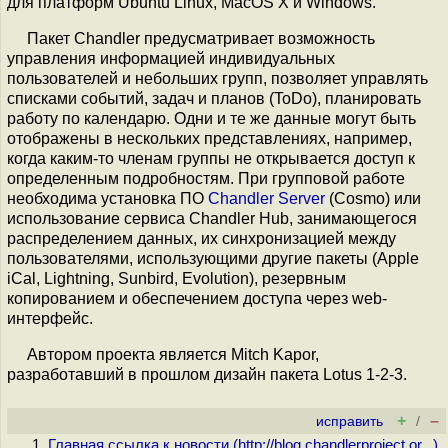
для платформ Ubuntu Linux, MacOS X и Windows.
Пакет Chandler предусматривает возможность
управления информацией индивидуальных
пользователей и небольших групп, позволяет управлять
списками событий, задач и планов (ToDo), планировать
работу по календарю. Одни и те же данные могут быть
отображены в нескольких представлениях, например,
когда каким-то членам группы не открывается доступ к
определенным подробностям. При групповой работе
необходима установка ПО
Chandler Server
(Cosmo) или
использование сервиса Chandler Hub, занимающегося
распределением данных, их синхронизацией между
пользователями, использующими другие пакеты (Apple
iCal, Lightning, Sunbird, Evolution), резервным
копированием и обеспечением доступа через web-
интерфейс.
Автором проекта является Mitch Kapor,
разработавший в прошлом дизайн пакета Lotus 1-2-3.
+
–
исправить
/
Главная ссылка к новости (
http://blog.chandlerproject.or...
)