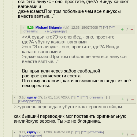
ога "Это линукс - оно, простите, где?А Винду качают
вагонами и
даже юзают.При том побольше чем все линуксы
вместе взятые..."
5.26
,
Michael Shigorin
(
ok
), 12:33, 18/07/2008 [
^
] [
^^
] [
^^^
]
+
–
/
[
ответить
]
[
к модератору
]
>>А судьи кто?Это опенбсд - оно, простите,
где?А убунту качают вагонами
>ога "Это линукс - оно, простите, где?А Винду
качают вагонами и
>даже юзают.При том побольше чем все линуксы
вместе взятые..."
Вы прыгнули через забор свободной
распространяемости софта.
Поэтому аналогия, как и возможные выводы из неё --
некорректны.
3.10
,
кдпзу
(
?
), 17:01, 16/07/2008 [
^
] [
^^
] [
^^^
] [
ответить
]
[
↑
]
+
–
/
[
к модератору
]
>>уровень перевода в убунте как серпом по яйцам.
как бывший переводчик мог поставить оригинальную
английскую версию. Ты же не блондинка.
3.11
,
кдпзу
(
?
), 17:08, 16/07/2008 [
^
] [
^^
] [
^^^
] [
ответить
]
+
–
/
[
к модератору
]