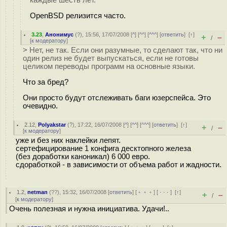
каждые шесть лет.
OpenBSD релизится часто.
3.23
,
Анонимус
(
?
), 15:56, 17/07/2008 [
^
] [
^^
] [
^^^
] [
ответить
]
[
↑
]
+
–
/
[
к модератору
]
> Нет, не так. Если они разумные, то сделают так, что ни
один релиз не будет выпускаться, если не готовы
целиком переводы программ на основные языки.
Что за бред?
Они просто будут отслеживать баги юзерспейса. Это
очевидно.
2.12
,
Polyakstar
(
?
), 17:22, 16/07/2008 [
^
] [
^^
] [
^^^
] [
ответить
]
[
↑
]
+
–
/
[
к модератору
]
уже и без них наклейки лепят.
сертефицирование 1 конфига десктопного железа
(без доработки каноникал) 6 000 евро.
сдоработкой - в зависимости от объема работ и жадности.
1.2
,
netman
(
??
), 15:32, 16/07/2008 [
ответить
] [
﹢﹢﹢
] [
· · ·
]
[
↑
]
+
–
/
[
к модератору
]
Очень полезная и нужна инициатива. Удачи!..