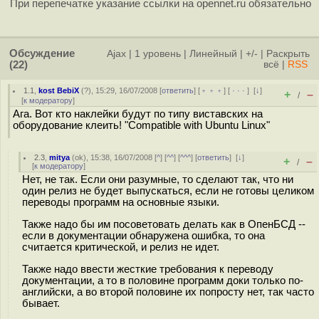
При перепечатке указание ссылки на opennet.ru обязательно
Обсуждение
Ajax
|
1 уровень
|
Линейный
|
+/-
|
Раскрыть
(22)
всё
|
RSS
1.1
,
kost BebiX
(
?
), 15:29, 16/07/2008 [
ответить
] [
﹢﹢﹢
] [
· · ·
]
[
↓
]
+
–
/
[
к модератору
]
Ага. Вот кто наклейки будут по типу виставских на
оборудование клеить! "Compatible with Ubuntu Linux"
2.3
,
mitya
(
ok
), 15:38, 16/07/2008 [
^
] [
^^
] [
^^^
] [
ответить
]
[
↓
]
+
–
/
[
к модератору
]
Нет, не так. Если они разумные, то сделают так, что ни
один релиз не будет выпускаться, если не готовы целиком
переводы программ на основные языки.
Также надо бы им посоветовать делать как в ОпенБСД --
если в документации обнаружена ошибка, то она
считается критической, и релиз не идет.
Также надо ввести жесткие требования к переводу
документации, а то в половине программ доки только по-
английски, а во второй половине их попросту нет, так часто
бывает.