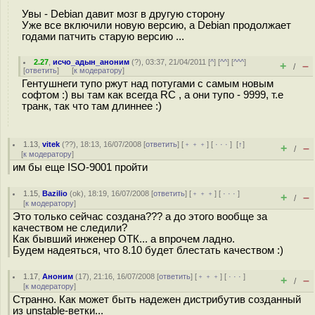
Увы - Debian давит мозг в другую сторону
Уже все включили новую версию, а Debian продолжает
годами патчить старую версию ...
2.27
,
исчо_адын_аноним
(
?
), 03:37, 21/04/2011 [
^
] [
^^
] [
^^^
]
+
–
/
[
ответить
]
[
к модератору
]
Гентушнеги тупо ржут над потугами с самым новым
софтом :) вы там как всегда RC , а они тупо - 9999, т.е
транк, так что там длиннее :)
1.13
,
vitek
(
??
), 18:13, 16/07/2008 [
ответить
] [
﹢﹢﹢
] [
· · ·
]
[
↑
]
+
–
/
[
к модератору
]
им бы еще ISO-9001 пройти
1.15
,
Bazilio
(
ok
), 18:19, 16/07/2008 [
ответить
] [
﹢﹢﹢
] [
· · ·
]
+
–
/
[
к модератору
]
Это только сейчас создана??? а до этого вообще за
качеством не следили?
Как бывший инженер ОТК... а впрочем ладно.
Будем надеяться, что 8.10 будет блестать качеством :)
1.17
,
Аноним
(
17
), 21:16, 16/07/2008 [
ответить
] [
﹢﹢﹢
] [
· · ·
]
+
–
/
[
к модератору
]
Странно. Как может быть надежен дистрибутив созданный
из unstable-ветки...