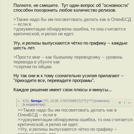
Полноте, не смешите. Тут один вопрос об "основности"
способен похоронить любое количество релизов.
>Также надо бы им посоветовать делать как в ОпенБСД
-- если в
>документации обнаружена ошибка, то она считается
критической, и релиз не идет.
Угу, и релизы выпускаются чётко по графику -- каждые
шесть лет.
>Просто мне -- как бывшему переводчику -- уровень
перевода в убунте как
>серпом по яйцам.
Ну так они ж к тому сознательно усилия прилагают --
"приходите все, перевадите програмы".
Каждое решение имеет свои плюсы и минусы...
4.21
,
Serega
(
??
), 13:35, 17/07/2008 [
^
] [
^^
] [
^^^
] [
ответить
]
+
–
/
[
к модератору
]
>>Также надо бы им посоветовать делать как в
ОпенБСД -- если в
>>документации обнаружена ошибка, то она считается
критической, и релиз не идет.
>Угу, и релизы выпускаются чётко по графику --