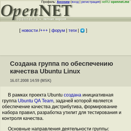
Профиль:
Аноним
(
вход
|
регистрация
)
неRU
opennet.me
[
новости
/
+++
|
форум
|
теги
|
]
Создана группа по обеспечению
качества Ubuntu Linux
16.07.2008 14:59 (MSK)
В рамках проекта Ubuntu
создана
инициативная
группа
Ubuntu QA Team
, задачей которой является
обеспечение качества дистрибутива, формирование
набора правил, разработка утилит для тестирования и
контроля качества.
Основные направления деятельности группы: