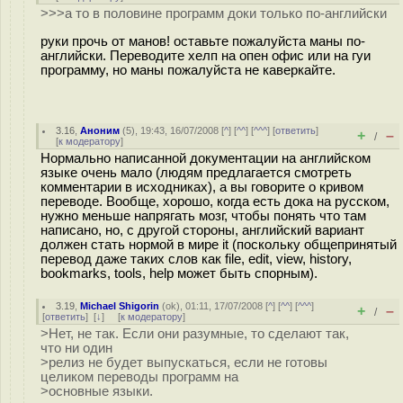
>>>а то в половине программ доки только по-английски
руки прочь от манов! оставьте пожалуйста маны по-
английски. Переводите хелп на опен офис или на гуи
программу, но маны пожалуйста не каверкайте.
3.16
,
Аноним
(
5
), 19:43, 16/07/2008 [
^
] [
^^
] [
^^^
] [
ответить
]
+
–
/
[
к модератору
]
Нормально написанной документации на английском
языке очень мало (людям предлагается смотреть
комментарии в исходниках), а вы говорите о кривом
переводе. Вообще, хорошо, когда есть дока на русском,
нужно меньше напрягать мозг, чтобы понять что там
написано, но, с другой стороны, английский вариант
должен стать нормой в мире it (поскольку общепринятый
перевод даже таких слов как file, edit, view, history,
bookmarks, tools, help может быть спорным).
3.19
,
Michael Shigorin
(
ok
), 01:11, 17/07/2008 [
^
] [
^^
] [
^^^
]
+
–
/
[
ответить
]
[
↓
] [
к модератору
]
>Нет, не так. Если они разумные, то сделают так,
что ни один
>релиз не будет выпускаться, если не готовы
целиком переводы программ на
>основные языки.