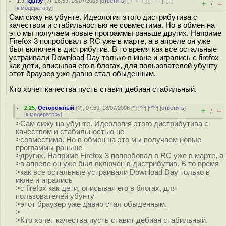
1.9
,
кдпзу
(
?
), 16:59, 16/07/2008 [
ответить
] [
﹢﹢﹢
] [
· · ·
]
[
↓
]
+
–
/
[
к модератору
]
Сам сижу на убунте. Идеология этого дистрибутива с
качеством и стабильностью не совместима. Но в обмен на
это мы получаем новые программы раньше других. Наприме
Firefox 3 попробовал в RC уже в марте, а в апреле он уже
был включен в дистрибутив. В то время как все остальные
устраивали Download Day только в июне и игрались с firefox
как дети, описывая его в блогах, для пользователей убунту
этот браузер уже давно стал обыденным.
Кто хочет качества пусть ставит дебиан стабильный.
2.25
,
Осторожный
(
?
), 07:59, 18/07/2008 [
^
] [
^^
] [
^^^
] [
ответить
]
+
–
/
[
к модератору
]
>Сам сижу на убунте. Идеология этого дистрибутива с
качеством и стабильностью не
>совместима. Но в обмен на это мы получаем новые
программы раньше
>других. Наприме Firefox 3 попробовал в RC уже в марте, а
>в апреле он уже был включен в дистрибутив. В то время
>как все остальные устраивали Download Day только в
июне и игрались
>с firefox как дети, описывая его в блогах, для
пользователей убунту
>этот браузер уже давно стал обыденным.
>
>Кто хочет качества пусть ставит дебиан стабильный.