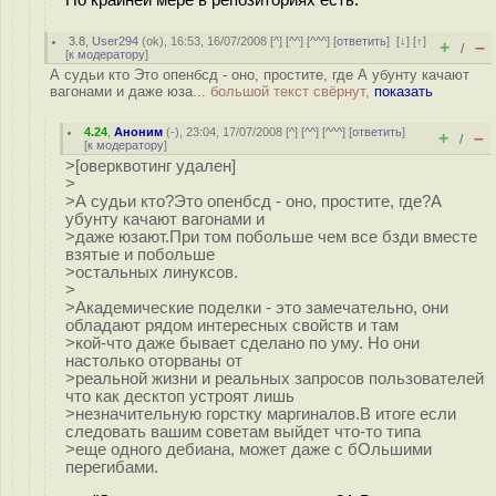
3.8
,
User294
(
ok
), 16:53, 16/07/2008 [
^
] [
^^
] [
^^^
] [
ответить
]
[
↓
] [
↑
]
+
–
/
[
к модератору
]
А судьи кто Это опенбсд - оно, простите, где А убунту качают
вагонами и даже юза...
большой текст свёрнут,
показать
4.24
,
Аноним
(
-
), 23:04, 17/07/2008 [
^
] [
^^
] [
^^^
] [
ответить
]
+
–
/
[
к модератору
]
>[оверквотинг удален]
>
>А судьи кто?Это опенбсд - оно, простите, где?А
убунту качают вагонами и
>даже юзают.При том побольше чем все бзди вместе
взятые и побольше
>остальных линуксов.
>
>Академические поделки - это замечательно, они
обладают рядом интересных свойств и там
>кой-что даже бывает сделано по уму. Но они
настолько оторваны от
>реальной жизни и реальных запросов пользователей
что как десктоп устроят лишь
>незначительную горстку маргиналов.В итоге если
следовать вашим советам выйдет что-то типа
>еще одного дебиана, может даже с бОльшими
перегибами.