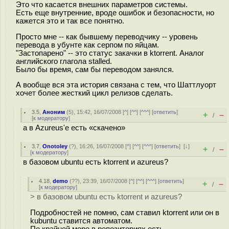
Это что касается внешних параметров системы.
Есть еще внутренние, вроде ошибок и безопасности, но
кажется это и так все понятно.
Просто мне -- как бывшему переводчику -- уровень
перевода в убунте как серпом по яйцам.
"Застопарено" -- это статус закачки в ktorrent. Аналог
английского глагола stalled.
Было бы время, сам бы переводом занялся.
А вообще вся эта история связана с тем, что Шаттлуорт
хочет более жесткий цикл релизов сделать.
3.5
,
Аноним
(
5
), 15:42, 16/07/2008 [
^
] [
^^
] [
^^^
] [
ответить
]
+
–
/
[
к модератору
]
а в Azureus'е есть «скачено»
3.7
,
Onotoley
(
?
), 16:26, 16/07/2008 [
^
] [
^^
] [
^^^
] [
ответить
]
[
↓
]
+
–
/
[
к модератору
]
в базовом ubuntu есть ktorrent и azureus?
4.18
,
demo
(
??
), 23:39, 16/07/2008 [
^
] [
^^
] [
^^^
] [
ответить
]
+
–
/
[
к модератору
]
> в базовом ubuntu есть ktorrent и azureus?
Подробностей не помню, сам ставил ktorrent или он в
kubuntu ставится автоматом.
По крайней мере в репозиториях есть.