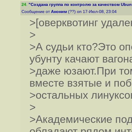
24
.
"Создана группа по контролю за качеством Ubun
Сообщение от
Аноним
(??) on 17-Июл-08, 23:04
>[оверквотинг удале
>
>А судьи кто?Это оп
убунту качают вагон
>даже юзают.При то
вместе взятые и по
>остальных линуксо
>
>Академические поде
обладают рядом инт