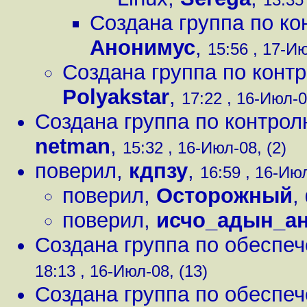
Создана группа по ко
Анонимус
,
15:56 , 17-Ию
Создана группа по контр
Polyakstar
,
17:22 , 16-Июл-0
Создана группа по контрол
netman
,
15:32 , 16-Июл-08, (2)
поверил
,
кдпзу
,
16:59 , 16-Июл
поверил
,
Осторожный
,
поверил
,
исчо_адын_а
Создана группа по обеспеч
18:13 , 16-Июл-08, (13)
Создана группа по обеспеч