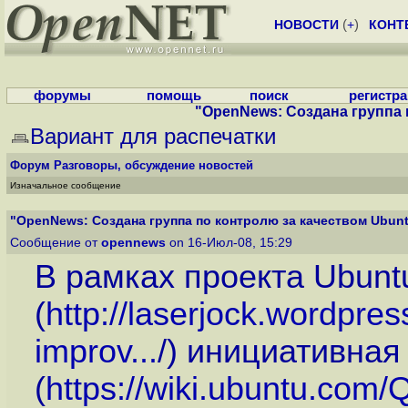
НОВОСТИ
(
+
)
КОНТ
форумы
помощь
поиск
регистр
"OpenNews: Создана группа 
Вариант для распечатки
Форум
Разговоры, обсуждение новостей
Изначальное сообщение
"OpenNews: Создана группа по контролю за качеством Ubunt
Сообщение от
opennews
on 16-Июл-08, 15:29
В рамках проекта Ubunt
(
http://laserjock.wordpr
improv...
/) инициативная
(
https://wiki.ubuntu.com