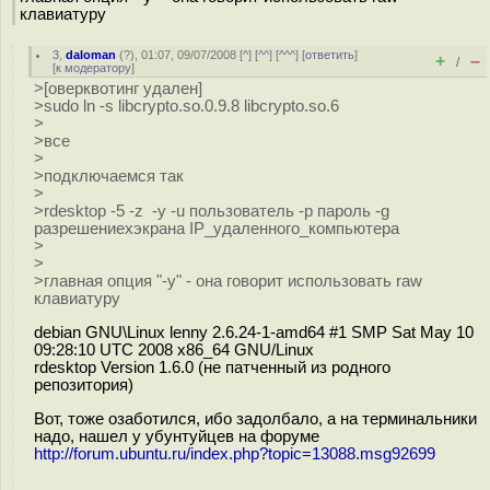
клавиатуру
3
,
daloman
(
?
), 01:07, 09/07/2008 [
^
] [
^^
] [
^^^
] [
ответить
]
+
–
/
[
к модератору
]
>[оверквотинг удален]
>sudo ln -s libcrypto.so.0.9.8 libcrypto.so.6
>
>все
>
>подключаемся так
>
>rdesktop -5 -z -y -u пользователь -p пароль -g
разрешениеxэкрана IP_удаленного_компьютера
>
>
>главная опция "-y" - она говорит использовать raw
клавиатуру
debian GNU\Linux lenny 2.6.24-1-amd64 #1 SMP Sat May 10
09:28:10 UTC 2008 x86_64 GNU/Linux
rdesktop Version 1.6.0 (не патченный из родного
репозитория)
Вот, тоже озаботился, ибо задолбало, а на терминальники
надо, нашел у убунтуйцев на форуме
http://forum.ubuntu.ru/index.php?topic=13088.msg92699