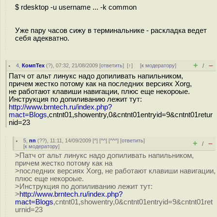
$ rdesktop -u username ... -k common
Уже пару часов сижу в терминальнике - раскладка ведет
себя адекватно.
+
–
4
,
КомпТех
(
?
), 07:32, 21/08/2009 [
ответить
]
[
↑
] [
к модератору
]
/
Патч от альт линукс надо допиливать напильником,
причем жестко потому как на последних версиях Xorg,
не работают клавиши навигации, плюс еще некороые.
Инструкция по допиливанию лежит тут:
http://www.brntech.ru/index.php?
mact=Blogs
,cntnt01,showentry,0&cntnt01entryid=9&cntnt01retur
nid=23
5
,
nn
(
??
), 11:11, 14/09/2009 [
^
] [
^^
] [
^^^
] [
ответить
]
+
–
/
[
к модератору
]
>Патч от альт линукс надо допиливать напильником,
причем жестко потому как на
>последних версиях Xorg, не работают клавиши навигации,
плюс еще некороые.
>Инструкция по допиливанию лежит тут:
>
http://www.brntech.ru/index.php?
mact=Blogs
,cntnt01,showentry,0&cntnt01entryid=9&cntnt01ret
urnid=23