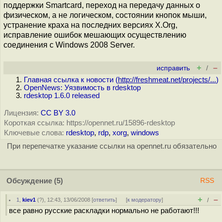
поддержки Smartcard, переход на передачу данных о
физическом, а не логическом, состоянии кнопок мыши,
устранение краха на последних версиях X.Org,
исправление ошибок мешающих осуществлению
соединения с Windows 2008 Server.
+
–
исправить
/
Главная ссылка к новости (
http://freshmeat.net/projects/...
)
OpenNews: Уязвимость в rdesktop
rdesktop 1.6.0 released
Лицензия:
CC BY 3.0
Короткая ссылка: https://opennet.ru/15896-rdesktop
Ключевые слова:
rdesktop
,
rdp
,
xorg
,
windows
При перепечатке указание ссылки на opennet.ru обязательно
Обсуждение
(5)
RSS
+
–
1
,
kiev1
(
?
), 12:43, 13/06/2008 [
ответить
]
[
к модератору
]
/
все равно русские раскладки нормально не работают!!!