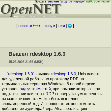
Профиль:
Аноним
(
вход
|
регистрация
)
неRU
opennet.me
[
новости
/
+++
|
форум
|
теги
|
]
Вышел rdesktop 1.6.0
15.05.2008 21:56 (MSK)
"
rdesktop 1.6.0
" - вышел
rdesktop 1.6.0
, Unix клиент
для удаленной работы по протоколу RDP на
терминальных серверах Windows. В новой версии
устранен
ряд уязвимостей
, при помощи которых, при
подключении клиента к RDP серверу злоумышленника,
на машине клиента может быть выполнен
злонамеренный код. Из новшеств можно отметить
добавление аудиодрайвера Alsa, реализацию