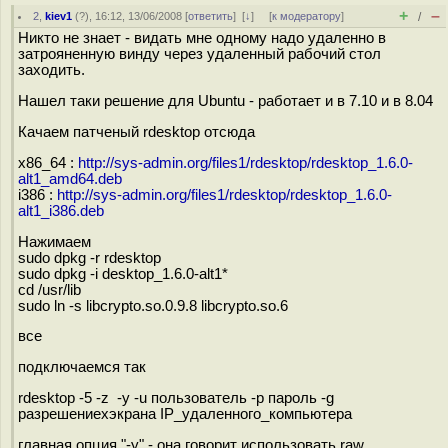
+
–
2
,
kiev1
(
?
), 16:12, 13/06/2008 [
ответить
]
[
↓
] [
к модератору
]
/
Никто не знает - видать мне одному надо удаленно в
затрояненную винду через удаленный рабочий стол
заходить.
Нашел таки решение для Ubuntu - работает и в 7.10 и в 8.04
Качаем патченый rdesktop отсюда
x86_64 :
http://sys-admin.org/files1/rdesktop/rdesktop_1.6.0-
alt1_amd64.deb
i386 :
http://sys-admin.org/files1/rdesktop/rdesktop_1.6.0-
alt1_i386.deb
Нажимаем
sudo dpkg -r rdesktop
sudo dpkg -i desktop_1.6.0-alt1*
cd /usr/lib
sudo ln -s libcrypto.so.0.9.8 libcrypto.so.6
все
подключаемся так
rdesktop -5 -z -y -u пользователь -p пароль -g
разрешениеxэкрана IP_удаленного_компьютера
главная опция "-y" - она говорит использовать raw