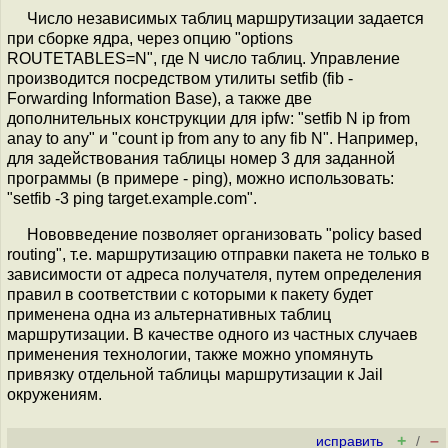
Число независимых таблиц маршрутизации задается
при сборке ядра, через опцию "options
ROUTETABLES=N", где N число таблиц. Управление
производится посредством утилиты setfib (fib -
Forwarding Information Base), а также две
дополнительных конструкции для ipfw: "setfib N ip from
anay to any" и "count ip from any to any fib N". Например,
для задействования таблицы номер 3 для заданной
программы (в примере - ping), можно использовать:
"setfib -3 ping target.example.com".
Нововведение позволяет организовать "policy based
routing", т.е. маршрутизацию отправки пакета не только в
зависимости от адреса получателя, путем определения
правил в соответствии с которыми к пакету будет
применена одна из альтернативных таблиц
маршрутизации. В качестве одного из частных случаев
применения технологии, также можно упомянуть
привязку отдельной таблицы маршрутизации к Jail
окружениям.
+
–
исправить
/