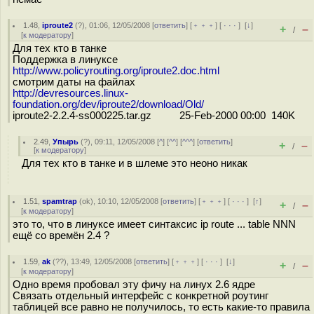
1.48
,
iproute2
(
?
), 01:06, 12/05/2008 [
ответить
] [
﹢﹢﹢
] [
· · ·
]
[
↓
]
+
–
/
[
к модератору
]
Для тех кто в танке
Поддержка в линуксе
http://www.policyrouting.org/iproute2.doc.html
смотрим даты на файлах
http://devresources.linux-
foundation.org/dev/iproute2/download/Old/
iproute2-2.2.4-ss000225.tar.gz 25-Feb-2000 00:00 140K
2.49
,
Упырь
(
?
), 09:11, 12/05/2008 [
^
] [
^^
] [
^^^
] [
ответить
]
+
–
/
[
к модератору
]
Для тех кто в танке и в шлеме это неоно никак
1.51
,
spamtrap
(
ok
), 10:10, 12/05/2008 [
ответить
] [
﹢﹢﹢
] [
· · ·
]
[
↑
]
+
–
/
[
к модератору
]
это то, что в линуксе имеет синтаксис ip route ... table NNN
ещё со времён 2.4 ?
1.59
,
ak
(
??
), 13:49, 12/05/2008 [
ответить
] [
﹢﹢﹢
] [
· · ·
]
[
↓
]
+
–
/
[
к модератору
]
Одно время пробовал эту фичу на линух 2.6 ядре
Связать отдельный интерфейс с конкретной роутинг
таблицей все равно не получилось, то есть какие-то правила