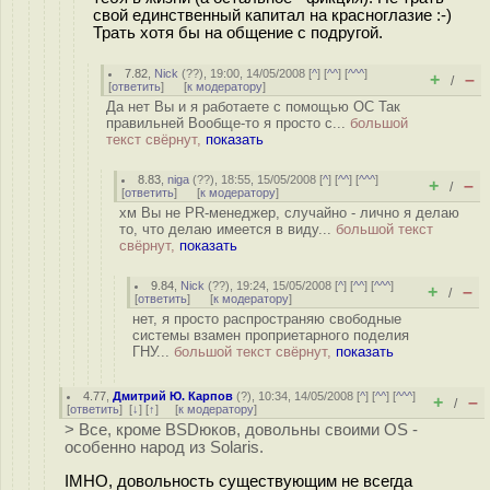
свой единственный капитал на красноглазие :-)
Трать хотя бы на общение с подругой.
7.82
,
Nick
(
??
), 19:00, 14/05/2008 [
^
] [
^^
] [
^^^
]
+
–
/
[
ответить
]
[
к модератору
]
Да нет Вы и я работаете с помощью ОС Так
правильней Вообще-то я просто с...
большой
текст свёрнут,
показать
8.83
,
niga
(
??
), 18:55, 15/05/2008 [
^
] [
^^
] [
^^^
]
+
–
/
[
ответить
]
[
к модератору
]
хм Вы не PR-менеджер, случайно - лично я делаю
то, что делаю имеется в виду...
большой текст
свёрнут,
показать
9.84
,
Nick
(
??
), 19:24, 15/05/2008 [
^
] [
^^
] [
^^^
]
+
–
/
[
ответить
]
[
к модератору
]
нет, я просто распространяю свободные
системы взамен проприетарного поделия
ГНУ...
большой текст свёрнут,
показать
4.77
,
Дмитрий Ю. Карпов
(
?
), 10:34, 14/05/2008 [
^
] [
^^
] [
^^^
]
+
–
/
[
ответить
]
[
↓
] [
↑
] [
к модератору
]
> Все, кроме BSDюков, довольны своими OS -
особенно народ из Solaris.
IMHO, довольность существующим не всегда