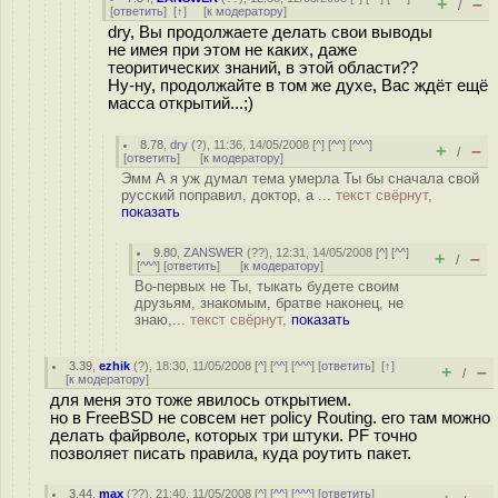
+
–
/
[
ответить
]
[
↑
] [
к модератору
]
dry, Вы продолжаете делать свои выводы
не имея при этом не каких, даже
теоритических знаний, в этой области??
Ну-ну, продолжайте в том же духе, Вас ждёт ещё
масса открытий...;)
8.78
,
dry
(
?
), 11:36, 14/05/2008 [
^
] [
^^
] [
^^^
]
+
–
/
[
ответить
]
[
к модератору
]
Эмм А я уж думал тема умерла Ты бы сначала свой
русский поправил, доктор, а ...
текст свёрнут,
показать
9.80
,
ZANSWER
(
??
), 12:31, 14/05/2008 [
^
] [
^^
]
+
–
/
[
^^^
] [
ответить
]
[
к модератору
]
Во-первых не Ты, тыкать будете своим
друзьям, знакомым, братве наконец, не
знаю,...
текст свёрнут,
показать
3.39
,
ezhik
(
?
), 18:30, 11/05/2008 [
^
] [
^^
] [
^^^
] [
ответить
]
[
↑
]
+
–
/
[
к модератору
]
для меня это тоже явилось открытием.
но в FreeBSD не совсем нет policy Routing. его там можно
делать файрволе, которых три штуки. PF точно
позволяет писать правила, куда роутить пакет.
3.44
,
max
(
??
), 21:40, 11/05/2008 [
^
] [
^^
] [
^^^
] [
ответить
]