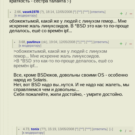
краткость - сестра таланта :-)
2.66
,
vasek1978
(
?
), 18:14, 12/05/2008 [
^
] [
^^
] [
^^^
] [
ответить
]
+
–
/
[
к модератору
]
обожежтымой, какой же у людей с линухом гемор... Мне
искренне жаль линуксоидов. В *BSD это как-то по-проще
делалось, ешё со времён ipf...
3.68
,
pavlinux
(
ok
), 19:04, 12/05/2008 [
^
] [
^^
] [
^^^
] [
ответить
]
+
–
/
[
к модератору
]
>обожежтымой, какой же у людей с линухом
гемор... Мне искренне жаль линуксоидов.
>В *BSD это как-то по-проще делалось, ешё со
времён ipf...
Все, кроме BSDюков, довольны своими OS - особенно
народ из Solaris.
Нет, вот BSD надо вы..нутся. И не надо нас жалеть, мы
справляемся чем и довольны...
Себя пожалейте, жили достойно, - умрите достойно.
4.73
,
tonix
(
??
), 15:19, 13/05/2008 [
^
] [
^^
] [
^^^
] [
ответить
]
[
↓
]
+
–
/
[
к модератору
]