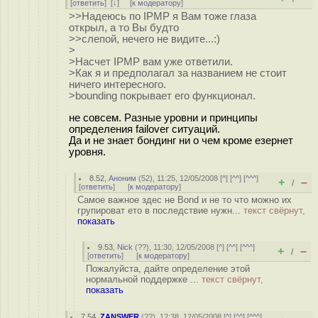
[
ответить
]
[
↓
] [
к модератору
]
>>Надеюсь по IPMP я Вам тоже глаза
открыл, а то Вы будто
>>слепой, нечего не видите...:)
>
>Насчет IPMP вам уже ответили.
>Как я и предполагал за названием не стоит
ничего интересного.
>bounding покрывает его функционал.
не совсем. Разные уровни и принципы
определения failover ситуаций.
Да и не знает бондинг ни о чем кроме езернет
уровня.
8.52
,
Аноним
(
52
), 11:25, 12/05/2008 [
^
] [
^^
] [
^^^
]
+
–
/
[
ответить
]
[
к модератору
]
Самое важное здес не Bond и не то что можно их
групироват ето в последствие нужн...
текст свёрнут,
показать
9.53
,
Nick
(
??
), 11:30, 12/05/2008 [
^
] [
^^
] [
^^^
]
+
–
/
[
ответить
]
[
к модератору
]
Пожалуйста, дайте определение этой
нормальной поддержке ...
текст свёрнут,
показать
7.54
,
ZANSWER
(
??
), 12:38, 12/05/2008 [
^
] [
^^
] [
^^^
]