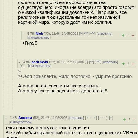
является следствием высокого качества
существующего; иногда (не всегда) это просто говорит
о низкой квалификации довольных. Например, все
религиозные люди довольны той неправильной
картиной мира, которую даёт им их религия.
5.79
,
Nick
(
??
), 11:46, 14/05/2008 [
^
] [
^^
] [
^^^
] [
ответить
]
+
–
/
[
к модератору
]
+Гига 5
4.86
,
andr.mobi
(
??
), 01:56, 27/05/2008 [
^
] [
^^
] [
^^^
] [
ответить
]
+
–
/
[
↑
] [
к модератору
]
>
>Себя пожалейте, жили достойно, - умрите достойно.
А-а-а-а не-е-е спеши ты нас харанить!
А-а-а-а у нас ещё здеся есть дела-а-а-а!!!
1.45
,
Аноним
(
52
), 21:47, 11/05/2008 [
ответить
] [
﹢﹢﹢
] [
· · ·
]
[
↑
]
+
–
/
[
к модератору
]
таки помоему в линухах токого ишо нэт
Всякий грубаизвращенный нат есть а типа цисковских VRFов
немае