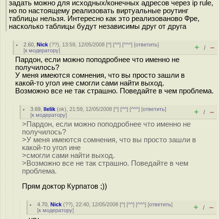
задать можно для исходных/конечных адресов через ip rule,
но по настоящему реализовать виртуальные роутинг
таблицы нельзя. Интересно как это реализованово Фре,
насколько таблицы будут независимы друг от друга
2.60
,
Nick
(
??
), 13:59, 12/05/2008 [
^
] [
^^
] [
^^^
] [
ответить
]
+
–
/
[
к модератору
]
Пардон, если можно поподробнее что именно не
получилось?
У меня имеются сомнения, что вы просто зашли в
какой-то угол ине смогли сами найти выход.
Возможно все не так страшно. Поведайте в чем проблема.
3.69
,
llelik
(
ok
), 21:59, 12/05/2008 [
^
] [
^^
] [
^^^
] [
ответить
]
+
–
/
[
к модератору
]
>Пардон, если можно поподробнее что именно не
получилось?
>У меня имеются сомнения, что вы просто зашли в
какой-то угол ине
>смогли сами найти выход.
>Возможно все не так страшно. Поведайте в чем
проблема.
Прям доктор Курпатов ;))
4.70
,
Nick
(
??
), 22:40, 12/05/2008 [
^
] [
^^
] [
^^^
] [
ответить
]
+
–
/
[
к модератору
]