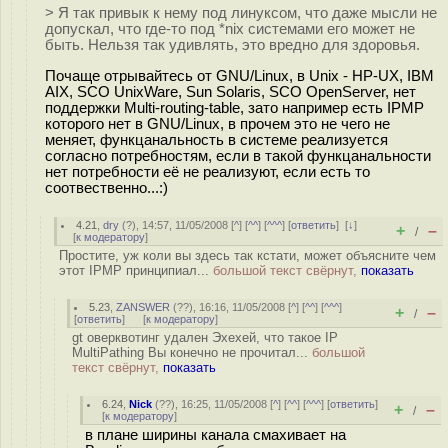
> Я так привык к нему под линуксом, что даже мысли не
допускал, что где-то под *nix системами его может не
быть. Нельзя так удивлять, это вредно для здоровья.
Почаще отрывайтесь от GNU/Linux, в Unix - HP-UX, IBM
AIX, SCO UnixWare, Sun Solaris, SCO OpenServer, нет
поддержки Multi-routing-table, зато например есть IPMP
которого нет в GNU/Linux, в прочем это не чего не
меняет, функцанальность в системе реализуется
согласно потребностям, если в такой функцанальности
нет потребности её не реализуют, если есть то
соотвественно...:)
4.21
,
dry
(
?
), 14:57, 11/05/2008 [
^
] [
^^
] [
^^^
] [
ответить
]
[
↓
]
+
–
/
[
к модератору
]
Простите, уж коли вы здесь так кстати, может объясните чем
этот IPMP принципиал...
большой текст свёрнут,
показать
5.23
,
ZANSWER
(
??
), 16:16, 11/05/2008 [
^
] [
^^
] [
^^^
]
+
–
/
[
ответить
]
[
к модератору
]
gt оверквотинг удален Эхехей, что такое IP
MultiPathing Вы конечно не прочитал...
большой
текст свёрнут,
показать
6.24
,
Nick
(
??
), 16:25, 11/05/2008 [
^
] [
^^
] [
^^^
] [
ответить
]
+
–
/
[
к модератору
]
в плане ширины канала смахивает на