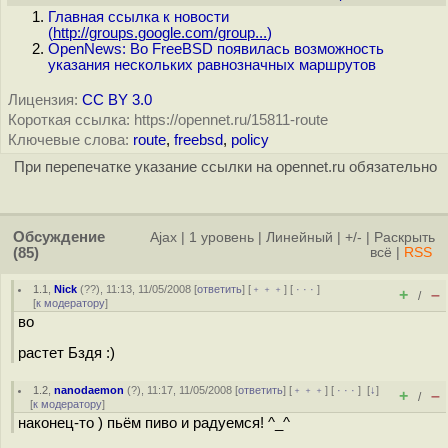
Главная ссылка к новости
(
http://groups.google.com/group...
)
OpenNews: Во FreeBSD появилась возможность
указания нескольких равнозначных маршрутов
Лицензия:
CC BY 3.0
Короткая ссылка: https://opennet.ru/15811-route
Ключевые слова:
route
,
freebsd
,
policy
При перепечатке указание ссылки на opennet.ru обязательно
Обсуждение
Ajax
|
1 уровень
|
Линейный
|
+/-
|
Раскрыть
(85)
всё
|
RSS
1.1
,
Nick
(
??
), 11:13, 11/05/2008 [
ответить
] [
﹢﹢﹢
] [
· · ·
]
+
–
/
[
к модератору
]
во
растет Бздя :)
1.2
,
nanodaemon
(
?
), 11:17, 11/05/2008 [
ответить
] [
﹢﹢﹢
] [
· · ·
]
[
↓
]
+
–
/
[
к модератору
]
наконец-то ) пьём пиво и радуемся! ^_^