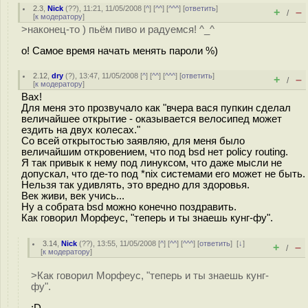
2.3
,
Nick
(
??
), 11:21, 11/05/2008 [
^
] [
^^
] [
^^^
] [
ответить
]
+
–
/
[
к модератору
]
>наконец-то ) пьём пиво и радуемся! ^_^
о! Самое время начать менять пароли %)
2.12
,
dry
(
?
), 13:47, 11/05/2008 [
^
] [
^^
] [
^^^
] [
ответить
]
+
–
/
[
к модератору
]
Вах!
Для меня это прозвучало как "вчера вася пупкин сделал
величайшее открытие - оказывается велосипед может
ездить на двух колесах."
Со всей открытостью заявляю, для меня было
величайшим откровением, что под bsd нет policy routing.
Я так привык к нему под линуксом, что даже мысли не
допускал, что где-то под *nix системами его может не быть.
Нельзя так удивлять, это вредно для здоровья.
Век живи, век учись...
Ну а собрата bsd можно конечно поздравить.
Как говорил Морфеус, "теперь и ты знаешь кунг-фу".
3.14
,
Nick
(
??
), 13:55, 11/05/2008 [
^
] [
^^
] [
^^^
] [
ответить
]
[
↓
]
+
–
/
[
к модератору
]
>Как говорил Морфеус, "теперь и ты знаешь кунг-
фу".
:D