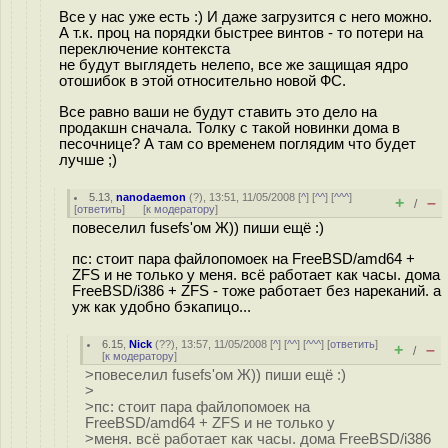
Все у нас уже есть :) И даже загрузится с него можно.
А т.к. проц на порядки быстрее винтов - то потери на
переключение контекста
не будут выглядеть нелепо, все же защищая ядро
отошибок в этой относительно новой ФС.
Все равно ваши не будут ставить это дело на
продакшн сначала. Толку с такой новинки дома в
песочнице? А там со временем поглядим что будет
лучше ;)
5.13
,
nanodaemon
(
?
), 13:51, 11/05/2008 [
^
] [
^^
] [
^^^
]
+
–
/
[
ответить
]
[
к модератору
]
повеселил fusefs'ом Ж)) пиши ещё :)
пс: стоит пара файлопомоек на FreeBSD/amd64 +
ZFS и не только у меня. всё работает как часы. дома
FreeBSD/i386 + ZFS - тоже работает без нареканий. а
уж как удобно бэкапицо...
6.15
,
Nick
(
??
), 13:57, 11/05/2008 [
^
] [
^^
] [
^^^
] [
ответить
]
+
–
/
[
к модератору
]
>повеселил fusefs'ом Ж)) пиши ещё :)
>
>пс: стоит пара файлопомоек на
FreeBSD/amd64 + ZFS и не только у
>меня. всё работает как часы. дома FreeBSD/i386