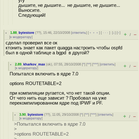
угу
дышите, не дышите... не дышите, не дышите...
Выносите.
Следующий!
1.88
,
bytestore
(
??
), 15:46, 22/10/2008 [
ответить
] [
﹢﹢﹢
] [
· · ·
]
[
↓
] [
↑
]
+
–
/
[
к модератору
]
сделал проверил все ок
ктонить знает как пакет quagga настроить чтобы ospfd
был в одной таблице а bgpd в другой?
2.89
,
kharkov_max
(
ok
), 07:55, 28/10/2008 [
^
] [
^^
] [
^^^
] [
ответить
]
+
–
/
[
к модератору
]
Попытался включить в ядре 7.0
options ROUTETABLE=2
при компиляции ругается, что нет такой опции.
От чего нить еще зависит ? Пробовал на уже
перекомпилированном ядре под IPWF и PF.
3.90
,
bytestore
(
??
), 11:05, 29/10/2008 [
^
] [
^^
] [
^^^
] [
ответить
]
+
–
/
[
к модератору
]
>Попытался включить в ядре 7.0
>
>options ROUTETABLE=2