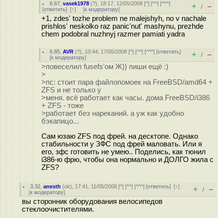
6.67
,
vasek1978
(
?
), 18:17, 12/05/2008 [
^
] [
^^
] [
^^^
]
+
–
/
[
ответить
]
[
↑
] [
к модератору
]
+1, zdes' tozhe problem ne malejshyh, no v nachale
prishlos' neskolko raz panic'nut' mashynu, prezhde
chem podobral nuzhnyj razmer pamiati yadra
6.85
,
AVR
(
?
), 10:44, 17/05/2008 [
^
] [
^^
] [
^^^
] [
ответить
]
+
–
/
[
к модератору
]
>повеселил fusefs'ом Ж)) пиши ещё :)
>
>пс: стоит пара файлопомоек на FreeBSD/amd64 +
ZFS и не только у
>меня. всё работает как часы. дома FreeBSD/i386
+ ZFS - тоже
>работает без нареканий. а уж как удобно
бэкапицо...
Сам юзаю ZFS под фрей. на десктопе. Однако
стабильности у ЗФС под фрей маловать. Или я
его, зфс готовить не умею.. Поделись, как тюнил
i386-ю фрю, чтобы она нормально и ДОЛГО жила с
ZFS?
3.32
,
anesth
(
ok
), 17:41, 11/05/2008 [
^
] [
^^
] [
^^^
] [
ответить
]
[
↑
]
+
–
/
[
к модератору
]
вы сторонник оборудования велосипедов
стеклоочистителями.