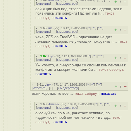
9.64
,
Аноним
(
52
), 18:07, 12/05/2008 [
^
] [
^^
] [
^^^
]
+
–
/
[
ответить
]
[
к модератору
]
сей ящик был под стресс-тестами неделю, так и
появились эти конфиги Насчёт vm k...
текст
свёрнут,
показать
9.65
,
me
(
??
), 18:12, 12/05/2008 [
^
] [
^^
] [
^^^
]
+
–
/
[
ответить
]
[
к модератору
]
хехе, ZFS on FreeBSD - однозначно не для
ленивых ламеров, не умеющих покрутить п...
текст
свёрнут,
показать
9.87
,
Dyr
(
ok
), 11:11, 02/06/2008 [
^
] [
^^
] [
^^^
]
+
–
/
[
ответить
]
[
к модератору
]
Уж кто-кто, а линуксоиды со своими комментами к
конфигам и сырцам молчали бы ...
текст свёрнут,
показать
8.61
,
vitek
(
??
), 14:17, 12/05/2008 [
^
] [
^^
] [
^^^
]
+
–
/
[
ответить
]
[
↑
] [
к модератору
]
если коротко, то всё ...
текст свёрнут,
показать
9.63
,
Аноним
(
52
), 18:00, 12/05/2008 [
^
] [
^^
] [
^^^
]
+
–
/
[
ответить
]
[
к модератору
]
обоснуй как по мне, работает отлично, по
надёжности проблем нет никаких - и лад...
текст
свёрнут,
показать