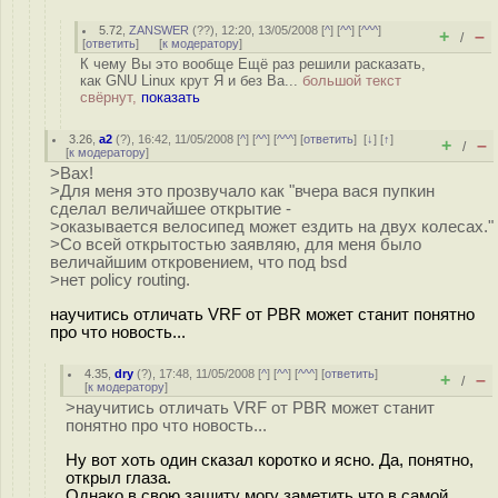
5.72
,
ZANSWER
(
??
), 12:20, 13/05/2008 [
^
] [
^^
] [
^^^
]
+
–
/
[
ответить
]
[
к модератору
]
К чему Вы это вообще Ещё раз решили расказать,
как GNU Linux крут Я и без Ва...
большой текст
свёрнут,
показать
3.26
,
a2
(
?
), 16:42, 11/05/2008 [
^
] [
^^
] [
^^^
] [
ответить
]
[
↓
] [
↑
]
+
–
/
[
к модератору
]
>Вах!
>Для меня это прозвучало как "вчера вася пупкин
сделал величайшее открытие -
>оказывается велосипед может ездить на двух колесах."
>Со всей открытостью заявляю, для меня было
величайшим откровением, что под bsd
>нет policy routing.
научитись отличать VRF от PBR может станит понятно
про что новость...
4.35
,
dry
(
?
), 17:48, 11/05/2008 [
^
] [
^^
] [
^^^
] [
ответить
]
+
–
/
[
к модератору
]
>научитись отличать VRF от PBR может станит
понятно про что новость...
Ну вот хоть один сказал коротко и ясно. Да, понятно,
открыл глаза.
Однако в свою защиту могу заметить что в самой