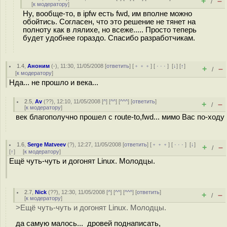
+
–
/
[
к модератору
]
Ну, вообще-то, в ipfw есть fwd, им вполне можно
обойтись. Согласен, что это решение не тянет на
полноту как в лялихе, но всеже..... Просто теперь
будет удобнее гораздо. Спасибо разработчикам.
1.4
,
Аноним
(
-
), 11:30, 11/05/2008 [
ответить
] [
﹢﹢﹢
] [
· · ·
]
[
↓
] [
↑
]
+
–
/
[
к модератору
]
Нда... не прошло и века...
2.5
,
Av
(
??
), 12:10, 11/05/2008 [
^
] [
^^
] [
^^^
] [
ответить
]
+
–
/
[
к модератору
]
век благополучно прошел с route-to,fwd... мимо Вас по-ходу
1.6
,
Serge Matveev
(
?
), 12:27, 11/05/2008 [
ответить
] [
﹢﹢﹢
] [
· · ·
]
[
↓
]
+
–
/
[
↑
] [
к модератору
]
Ещё чуть-чуть и догонят Linux. Молодцы.
2.7
,
Nick
(
??
), 12:30, 11/05/2008 [
^
] [
^^
] [
^^^
] [
ответить
]
+
–
/
[
к модератору
]
>Ещё чуть-чуть и догонят Linux. Молодцы.
да самую малось... дровей поднаписать,