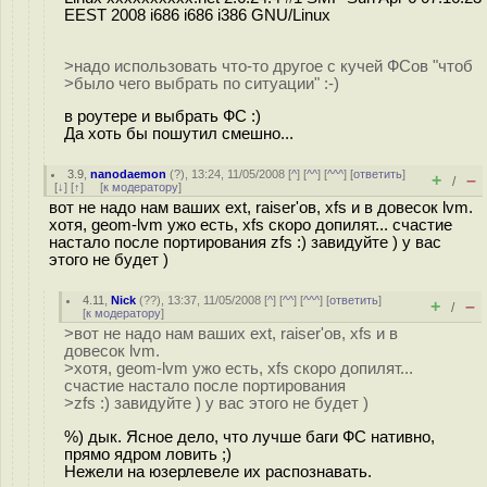
EEST 2008 i686 i686 i386 GNU/Linux
>надо использовать что-то другое с кучей ФСов "чтоб
>было чего выбрать по ситуации" :-)
в роутере и выбрать ФС :)
Да хоть бы пошутил смешно...
3.9
,
nanodaemon
(
?
), 13:24, 11/05/2008 [
^
] [
^^
] [
^^^
] [
ответить
]
+
–
/
[
↓
] [
↑
] [
к модератору
]
вот не надо нам ваших ext, raiser'ов, xfs и в довесок lvm.
хотя, geom-lvm ужо есть, xfs скоро допилят... счастие
настало после портирования zfs :) завидуйте ) у вас
этого не будет )
4.11
,
Nick
(
??
), 13:37, 11/05/2008 [
^
] [
^^
] [
^^^
] [
ответить
]
+
–
/
[
к модератору
]
>вот не надо нам ваших ext, raiser'ов, xfs и в
довесок lvm.
>хотя, geom-lvm ужо есть, xfs скоро допилят...
счастие настало после портирования
>zfs :) завидуйте ) у вас этого не будет )
%) дык. Ясное дело, что лучше баги ФС нативно,
прямо ядром ловить ;)
Нежели на юзерлевеле их распознавать.