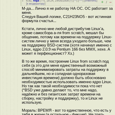
6.81
,
niga
(
??
), 18:24, 14/05/2008 [
^
] [
^^
] [
^^^
] [
ответить
]
+
–
/
[
к модератору
]
М-да... Лично я не работау НА ОС. ОС работает за
меня.
Следуя Вашей логике, C21H23NO5 - вот истинная
формула счастья...
Кстати, лично мне любой дистрибутив Linux'а,
кроме самосбора а-ля from scratch, мешал бы
общению, потому как времени на поддержку Linux-
систем лично у меня всегда уходило больше, чем
на поддержку BSD-систем (хотя начинал именно с
Linux, ядро 2.0.9 на Pentium 166 без MMX, хехе. А
может я перфекционист? Хз.)
В то же время, построение Linux from scratch под
себя (а это для меня единственный возможный
способ минимизировать затраты на поддержку в
дальнейшем, но и солидная одноразовая
инвестиция времени) должно быть обосновано
необходимостью использовать именно ядро Linux.
Но так как такой необходимости пока что нет
(*BSD уже давно делают то, что мне надо,
надёжно и без гигантских затрат времени на
сборку, настройку и поддержку), то и Linux не
использую.
Мораль: ВРЕМЯ - вот то единственное, что есть у
тебя в жизни (а остальное - фикция). Не трать