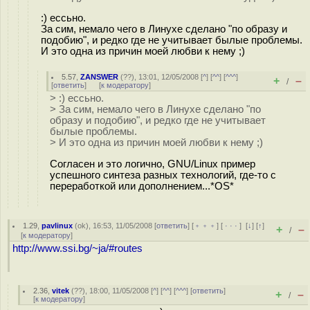
:) ессьно.
За сим, немало чего в Линухе сделано "по образу и
подобию", и редко где не учитывает былые проблемы.
И это одна из причин моей любви к нему ;)
5.57
,
ZANSWER
(
??
), 13:01, 12/05/2008 [
^
] [
^^
] [
^^^
]
+
–
/
[
ответить
]
[
к модератору
]
> :) ессьно.
> За сим, немало чего в Линухе сделано "по
образу и подобию", и редко где не учитывает
былые проблемы.
> И это одна из причин моей любви к нему ;)
Согласен и это логично, GNU/Linux пример
успешного синтеза разных технологий, где-то с
переработкой или дополнением...*OS*
1.29
,
pavlinux
(
ok
), 16:53, 11/05/2008 [
ответить
] [
﹢﹢﹢
] [
· · ·
]
[
↓
] [
↑
]
+
–
/
[
к модератору
]
http://www.ssi.bg/~ja/#routes
2.36
,
vitek
(
??
), 18:00, 11/05/2008 [
^
] [
^^
] [
^^^
] [
ответить
]
+
–
/
[
к модератору
]