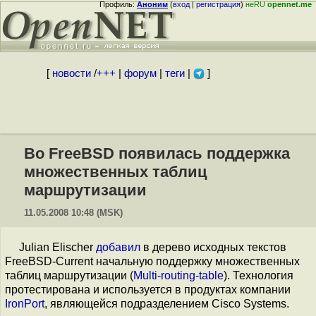
Профиль:
Аноним
(
вход
|
регистрация
)
неRU
opennet.me
[
новости
/
+++
|
форум
|
теги
|
]
Во FreeBSD появилась поддержка
множественных таблиц
маршрутизации
11.05.2008 10:48 (MSK)
Julian Elischer
добавил
в дерево исходных текстов
FreeBSD-Current начальную поддержку множественных
таблиц маршрутизации (
Multi-routing-table
). Технология
протестирована и используется в продуктах компании
IronPort
, являющейся подразделением Cisco Systems.