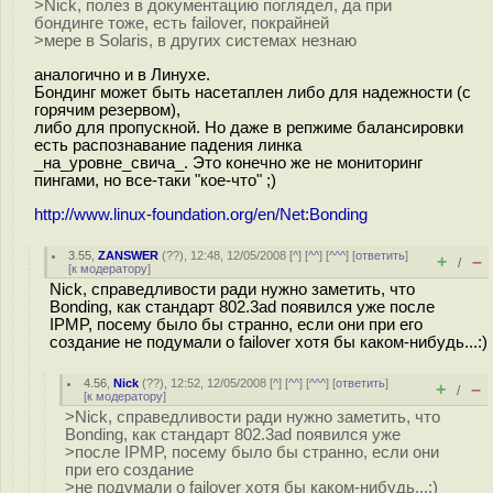
>Nick, полез в документацию поглядел, да при
бондинге тоже, есть failover, покрайней
>мере в Solaris, в других системах незнаю
аналогично и в Линухе.
Бондинг может быть насетаплен либо для надежности (с
горячим резервом),
либо для пропускной. Но даже в репжиме балансировки
есть распознавание падения линка
_на_уровне_свича_. Это конечно же не мониторинг
пингами, но все-таки "кое-что" ;)
http://www.linux-foundation.org/en/Net:Bonding
3.55
,
ZANSWER
(
??
), 12:48, 12/05/2008 [
^
] [
^^
] [
^^^
] [
ответить
]
+
–
/
[
к модератору
]
Nick, справедливости ради нужно заметить, что
Bonding, как стандарт 802.3ad появился уже после
IPMP, посему было бы странно, если они при его
создание не подумали о failover хотя бы каком-нибудь...:)
4.56
,
Nick
(
??
), 12:52, 12/05/2008 [
^
] [
^^
] [
^^^
] [
ответить
]
+
–
/
[
к модератору
]
>Nick, справедливости ради нужно заметить, что
Bonding, как стандарт 802.3ad появился уже
>после IPMP, посему было бы странно, если они
при его создание
>не подумали о failover хотя бы каком-нибудь...:)