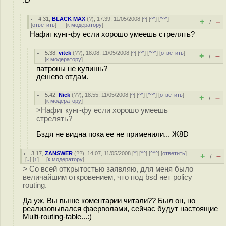
4.31
,
BLACK MAX
(
?
), 17:39, 11/05/2008 [
^
] [
^^
] [
^^^
]
+
–
/
[
ответить
]
[
к модератору
]
Нафиг кунг-фу если хорошо умеешь стрелять?
5.38
,
vitek
(
??
), 18:08, 11/05/2008 [
^
] [
^^
] [
^^^
] [
ответить
]
+
–
/
[
к модератору
]
патроны не купишь?
дешево отдам.
5.42
,
Nick
(
??
), 18:55, 11/05/2008 [
^
] [
^^
] [
^^^
] [
ответить
]
+
–
/
[
к модератору
]
>Нафиг кунг-фу если хорошо умеешь
стрелять?
Бздя не видна пока ее не применили... Ж8D
3.17
,
ZANSWER
(
??
), 14:07, 11/05/2008 [
^
] [
^^
] [
^^^
] [
ответить
]
+
–
/
[
↓
] [
↑
] [
к модератору
]
> Со всей открытостью заявляю, для меня было
величайшим откровением, что под bsd нет policy
routing.
Да уж, Вы выше коментарии читали?? Был он, но
реализовывался фаерволами, сейчас будут настоящие
Multi-routing-table...:)