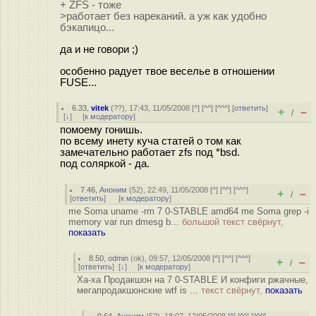
+ ZFS - тоже
>работает без нареканий. а уж как удобно
бэкапицо...
да и не говори ;)
особенно радует твое веселье в отношении
FUSE...
6.33
,
vitek
(
??
), 17:43, 11/05/2008 [
^
] [
^^
] [
^^^
] [
ответить
]
+
–
/
[
↓
] [
к модератору
]
помоему гонишь.
по всему инету куча статей о том как
замечательно работает zfs под *bsd.
под соляркой - да.
7.46
,
Аноним
(
52
), 22:49, 11/05/2008 [
^
] [
^^
] [
^^^
]
+
–
/
[
ответить
]
[
к модератору
]
me Soma uname -rm 7 0-STABLE amd64 me Soma grep -i
memory var run dmesg b...
большой текст свёрнут,
показать
8.50
,
odmin
(
ok
), 09:57, 12/05/2008 [
^
] [
^^
] [
^^^
]
+
–
/
[
ответить
]
[
↓
] [
к модератору
]
Ха-ха Продакшон на 7 0-STABLE И конфиги ржачные,
мегапродакшонские wtf is ...
текст свёрнут,
показать