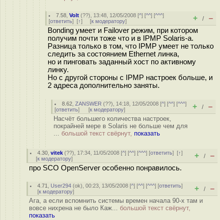
7.58
,
Volt
(
??
), 13:48, 12/05/2008 [
^
] [
^^
] [
^^^
]
+
–
/
[
ответить
]
[
↑
] [
к модератору
]
Bonding умеет и Failover режим, при котором
получим почти тоже что и в IPMP Solaris-а.
Разница только в том, что IPMP умеет не только
следить за состоянием Ethernet линка,
но и пинговать заданный хост по активному
линку.
Но с другой стороны с IPMP настроек больше, и
2 адреса дополнительно заняты.
8.62
,
ZANSWER
(
??
), 14:18, 12/05/2008 [
^
] [
^^
] [
^^^
]
+
–
/
[
ответить
]
[
к модератору
]
Насчёт большего количества настроек,
покрайней мере в Solaris не больше чем для
...
большой текст свёрнут,
показать
4.30
,
vitek
(
??
), 17:34, 11/05/2008 [
^
] [
^^
] [
^^^
] [
ответить
]
[
↑
]
+
–
/
[
к модератору
]
про SCO OpenServer особенно понравилось.
4.71
,
User294
(
ok
), 00:23, 13/05/2008 [
^
] [
^^
] [
^^^
] [
ответить
]
+
–
/
[
к модератору
]
Ага, а если вспомнить системы времен начала 90-х там и
вовсе нихрена не было Каж...
большой текст свёрнут,
показать