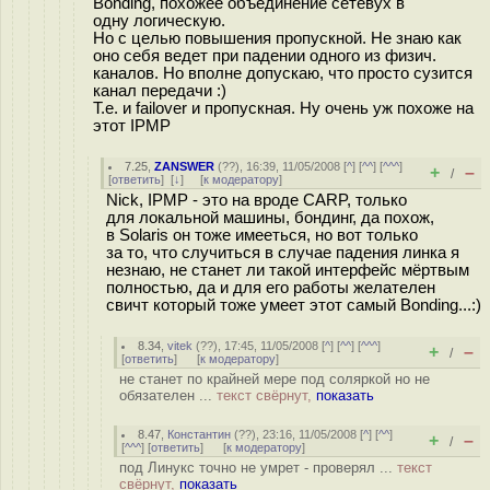
Bonding, похожее объединение сетевух в
одну логическую.
Но с целью повышения пропускной. Не знаю как
оно себя ведет при падении одного из физич.
каналов. Но вполне допускаю, что просто сузится
канал передачи :)
Т.е. и failover и пропускная. Ну очень уж похоже на
этот IPMP
7.25
,
ZANSWER
(
??
), 16:39, 11/05/2008 [
^
] [
^^
] [
^^^
]
+
–
/
[
ответить
]
[
↓
] [
к модератору
]
Nick, IPMP - это на вроде CARP, только
для локальной машины, бондинг, да похож,
в Solaris он тоже имееться, но вот только
за то, что случиться в случае падения линка я
незнаю, не станет ли такой интерфейс мёртвым
полностью, да и для его работы желателен
свичт который тоже умеет этот самый Bonding...:)
8.34
,
vitek
(
??
), 17:45, 11/05/2008 [
^
] [
^^
] [
^^^
]
+
–
/
[
ответить
]
[
к модератору
]
не станет по крайней мере под соляркой но не
обязателен ...
текст свёрнут,
показать
8.47
,
Константин
(
??
), 23:16, 11/05/2008 [
^
] [
^^
]
+
–
/
[
^^^
] [
ответить
]
[
к модератору
]
под Линукс точно не умрет - проверял ...
текст
свёрнут,
показать