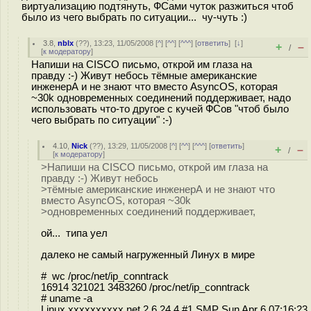
виртуализацию подтянуть, ФСами чуток разжиться чтоб
было из чего выбрать по ситуации... чу-чуть :)
3.8
,
nblx
(
??
), 13:23, 11/05/2008 [
^
] [
^^
] [
^^^
] [
ответить
]
[
↓
]
+
–
/
[
к модератору
]
Напиши на CISCO письмо, открой им глаза на
правду :-) Живут небось тёмные американские
инженерА и не знают что вместо AsyncOS, которая
~30k одновременных соединений поддерживает, надо
использовать что-то другое с кучей ФСов "чтоб было
чего выбрать по ситуации" :-)
4.10
,
Nick
(
??
), 13:29, 11/05/2008 [
^
] [
^^
] [
^^^
] [
ответить
]
+
–
/
[
к модератору
]
>Напиши на CISCO письмо, открой им глаза на
правду :-) Живут небось
>тёмные американские инженерА и не знают что
вместо AsyncOS, которая ~30k
>одновременных соединений поддерживает,
ой... типа уел
далеко не самый нагруженный Линух в мире
# wc /proc/net/ip_conntrack
16914 321021 3483260 /proc/net/ip_conntrack
# uname -a
Linux xxxxxxxxxx.net 2.6.24.4 #1 SMP Sun Apr 6 07:16:23