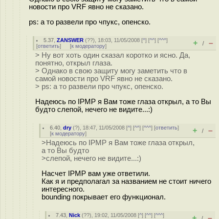
новости про VRF явно не сказано.
ps: а то развели про чпукс, опенско.
5.37
,
ZANSWER
(
??
), 18:03, 11/05/2008 [
^
] [
^^
] [
^^^
]
+
–
/
[
ответить
]
[
к модератору
]
> Ну вот хоть один сказал коротко и ясно. Да,
понятно, открыл глаза.
> Однако в свою защиту могу заметить что в
самой новости про VRF явно не сказано.
> ps: а то развели про чпукс, опенско.
Надеюсь по IPMP я Вам тоже глаза открыл, а то Вы
будто слепой, нечего не видите...:)
6.40
,
dry
(
?
), 18:47, 11/05/2008 [
^
] [
^^
] [
^^^
] [
ответить
]
+
–
/
[
к модератору
]
>Надеюсь по IPMP я Вам тоже глаза открыл,
а то Вы будто
>слепой, нечего не видите...:)
Насчет IPMP вам уже ответили.
Как я и предполагал за названием не стоит ничего
интересного.
bounding покрывает его функционал.
7.43
,
Nick
(
??
), 19:02, 11/05/2008 [
^
] [
^^
] [
^^^
]
+
–
/