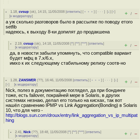
1.18
,
cvsup
(
ok
), 14:15, 11/05/2008 [
ответить
] [
﹢﹢﹢
] [
· · ·
]
[
↓
] [
↑
]
+
–
/
[
к модератору
]
а уж сколько разговоров было в рассылке по поводу етого
setfib
надеюсь, к выходу 8-ки допилят до продакшена
2.19
,
cvsup
(
ok
), 14:18, 11/05/2008 [
^
] [
^^
] [
^^^
] [
ответить
]
+
–
/
[
к модератору
]
да, в новости забыли упомянуть, что compatible вариант
будет мфц в 7.х/6.х,
имхо к их следующему стабильному релизу соотв-но
1.28
,
ZANSWER
(
??
), 16:46, 11/05/2008 [
ответить
] [
﹢﹢﹢
] [
· · ·
]
[
↓
]
+
–
/
[
↑
] [
к модератору
]
Nick, полез в документацию поглядел, да при бондинге
тоже, есть failover, покрайней мере в Solaris, в других
системах незнаю, делал его только на кисках, так вот
нашёл сравнению IPMP vs Link Aggregation(Bonding) в Solaris
10, что для чего -
http://blogs.sun.com/droux/entry/link_aggregation_vs_ip_multipat
hing
2.41
,
Nick
(
??
), 18:48, 11/05/2008 [
^
] [
^^
] [
^^^
] [
ответить
]
+
–
/
[
к модератору
]