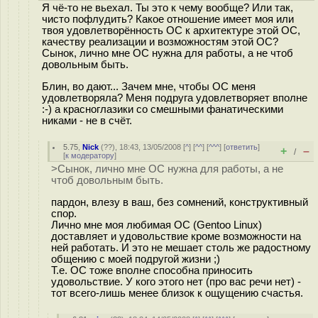
Я чё-то не вьехал. Ты это к чему вообще? Или так,
чисто пофлудить? Какое отношение имеет моя или
твоя удовлетворённость ОС к архитектуре этой ОС,
качеству реализации и возможностям этой ОС?
Сынок, лично мне ОС нужна для работы, а не чтоб
довольным быть.
Блин, во дают... Зачем мне, чтобы ОС меня
удовлетворяла? Меня подруга удовлетворяет вполне
:-) а красноглазики со смешными фанатическими
никами - не в счёт.
5.75
,
Nick
(
??
), 18:43, 13/05/2008 [
^
] [
^^
] [
^^^
] [
ответить
]
+
–
/
[
к модератору
]
>Сынок, лично мне ОС нужна для работы, а не
чтоб довольным быть.
пардон, влезу в ваш, без сомнений, конструктивный
спор.
Лично мне моя любимая ОС (Gentoo Linux)
доставляет и удовольствие кроме возможности на
ней работать. И это не мешает столь же радостному
общению с моей подругой жизни ;)
Т.е. ОС тоже вполне способна приносить
удовольствие. У кого этого нет (про вас речи нет) -
тот всего-лишь менее близок к ощущению счастья.