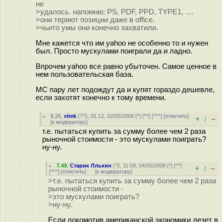
не
>удалось. напомню: PS, PDF, PPD, TYPE1, ....
>они теряют позиции даже в office.
>чьито умы они конечно захватили.
Мне кажется что им yahoo не особенно то и нужен
был. Просто мускулами поиграли да и ладно.
Впрочем yahoo все равно убыточен. Самое ценное в
нем пользовательская база.
МС пару лет подождут да и купят гораздо дешевле,
если захотят конечно к тому времени.
6.26
,
vitek
(
??
), 01:12, 02/05/2008 [
^
] [
^^
] [
^^^
] [
ответить
]
+
–
/
[
к модератору
]
т.е. пытаться купить за сумму более чем 2 раза
рыночной стоимости - это мускулами поиграть?
ну-ну.
7.49
,
Старик Ллькин
(
?
), 11:58, 04/05/2008 [
^
] [
^^
]
+
–
/
[
^^^
] [
ответить
]
[
к модератору
]
>т.е. пытаться купить за сумму более чем 2 раза
рыночной стоимости -
>это мускулами поиграть?
>ну-ну.
Если локомотив американской экономики лезет в