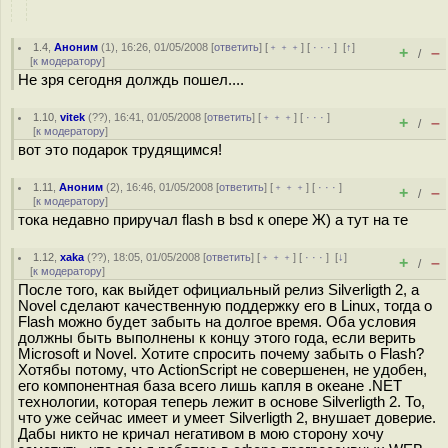
1.4
,
Аноним
(
1
), 16:26, 01/05/2008 [
ответить
] [
﹢﹢﹢
] [
· · ·
]
[
↑
]
+
–
/
[
к модератору
]
Не зря сегодня долждь пошел....
1.10
,
vitek
(
??
), 16:41, 01/05/2008 [
ответить
] [
﹢﹢﹢
] [
· · ·
]
+
–
/
[
к модератору
]
вот это подарок трудящимся!
1.11
,
Аноним
(
2
), 16:46, 01/05/2008 [
ответить
] [
﹢﹢﹢
] [
· · ·
]
+
–
/
[
к модератору
]
тока недавно приручал flash в bsd к опере Ж) а тут на те
1.12
,
xaka
(
??
), 18:05, 01/05/2008 [
ответить
] [
﹢﹢﹢
] [
· · ·
]
[
↓
]
+
–
/
[
к модератору
]
После того, как выйдет официальный релиз Silverligth 2, а
Novel сделают качественную поддержку его в Linux, тогда о
Flash можно будет забыть на долгое время. Оба условия
должны быть выполнены к концу этого года, если верить
Microsoft и Novel. Хотите спросить почему забыть о Flash?
Хотябы потому, что ActionScript не совершенен, не удобен,
его компонентная база всего лишь капля в океане .NET
технологии, которая теперь лежит в основе Silverligth 2. То,
что уже сейчас имеет и умеет Silverligth 2, внушает доверие.
Дабы никто не кричал негативом в мою сторону хочу