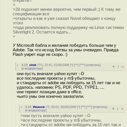
открыты?
>
>2й подохнет менее вероятно, чем первый ;) К тому же
спецификации все
>открыты и как я уже сказал Novel обещают к концу
этого
>года реализовать полную поддержку на Linux системах
Silverlight 2. Остается ждать...
>
У Microsoft бабла и желания победить больше чем у
Adobe. Так что исход битвы за умы очевиден. Правда
Flash умрет еще не скоро. :)
4.23
,
vitek
(
??
), 22:41, 01/05/2008 [
^
] [
^^
] [
^^^
] [
ответить
]
+
–
/
[
к модератору
]
они пусть вначале yahoo купят :-D
все последние проекты у m$ убыточны.
и стандарты от adobe им победить за 15 лет так и не
удалось. напомню: PS, PDF, PPD, TYPE1, ....
они теряют позиции даже в office.
чьито умы они конечно захватили.
5.24
,
Иванов
(
?
), 00:01, 02/05/2008 [
^
] [
^^
] [
^^^
] [
ответить
]
+
–
/
[
к модератору
]
>они пусть вначале yahoo купят :-D
>все последние проекты у m$ убыточны.
>и стандарты от adobe им победить за 15 лет так и