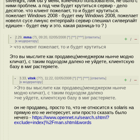
silverlight, лиж бы у меня, конечного пользователя, не было с
ними проблем. а под чем будет крутиться сервир - дело
десятое. что клиент пожелает, то и будет крутиться.
пожелает Windows 2008 - будет ему Windows 2008, пожелает
новелл сусе линукс ентерпрайз сервир спешиал силверлайт
едишен - будет ему и это. какая разница-то ? )
2.29
,
mma
(
?
), 09:20, 02/05/2008 [
^
] [
^^
] [
^^^
] [
ответить
]
+
–
/
[
к модератору
]
> что клиент пожелает, то и будет крутиться
Это вы мыслите как продавец(менеджером нынче модно
кличат), с таким подходом далеко не уйдете, клиентскую
базу в миг растеряете.
3.33
,
vitek
(
??
), 11:22, 02/05/2008 [
^
] [
^^
] [
^^^
] [
ответить
]
+
–
/
[
к модератору
]
>Это вы мыслите как продавец(менеджером нынче
модно кличат), с таким подходом далеко
>не уйдете, клиентскую базу в миг растеряете.
он не продавец. просто то, что не относится к solaris на
прямую его не интересует. или просто сказать было
нечего -
https://www.opennet.ru/search.shtml?
exclude=index|%2Fman.shtml&words