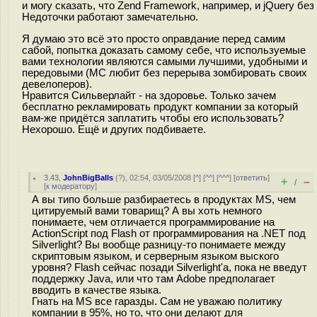
и могу сказать, что Zend Framework, например, и jQuery без
Недоточки работают замечательно.
Я думаю это всё это просто оправдание перед самим
сабой, попытка доказать самому себе, что используемые
вами технологии являются самыми лучшими, удобными и
передовыми (МС любит без перерыва зомбировать своих
девелоперов).
Нравится Сильверлайт - на здоровье. Только зачем
бесплатно рекламировать продукт компании за который
вам-же придётся заплатить чтобы его использовать?
Нехорошо. Ещё и других подбиваете.
3.43
,
JohnBigBalls
(
?
), 02:54, 03/05/2008 [
^
] [
^^
] [
^^^
] [
ответить
]
+
–
/
[
к модератору
]
А вы типо больше разбираетесь в продуктах MS, чем
цитируемый вами товарищ? А вы хоть немного
понимаете, чем отличается программирование на
ActionScript под Flash от программирования на .NET под
Silverlight? Вы вообще разницу-то понимаете между
скриптовым языком, и серверным языком выского
уровня? Flash сейчас позади Silverlight'а, пока не введут
поддержку Java, или что там Adobe предполагает
вводить в качестве языка.
Гнать на MS все гаразды. Сам не уважаю политику
компании в 95%, но то, что они делают для