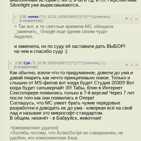
Silverlight уже вырисовываются..
3.35
,
vortex
(
??
), 12:20, 02/05/2008 [
^
] [
^^
] [
^^^
] [
ответить
]
+
–
/
[
к модератору
]
> Так вот, в те светлые времена МС обещала
_заменить_ Google еще одним своим чудо-
поделко.
и заменила, но по суду её заставили дать ВЫБОР!
на чем и спасибо суду :)
2.30
,
Cyb
(
?
), 10:39, 02/05/2008 [
^
] [
^^
] [
^^^
] [
ответить
]
[
↑
]
+
–
/
[
к модератору
]
Как обычно, взяли что-то придуманное, довели до ума и
давай пиарить как нечто принципиаьно новое. Только и
слышно от MS-филов вот когда будет Студия 2030!!! Вот
когда будет сильверлайт 3!!! Табы, блин в Интернет
Сексплорере появились только в 7-й версии! Через 7 лет
после того как они появились в Опере!
Соглашусь, что МС умеет брать чужие передовые
разработки и доводить их до ума - коверкая всё на свой
лад и называя это микрософт-стандартом.
В общем, низачёт - в Бабруйск, животная!
>[оверквотинг удален]
>Хотябы потому, что ActionScript не совершенен, не
удобен, его компонентная база