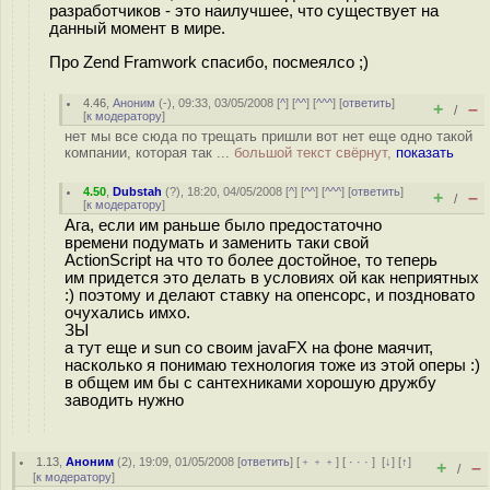
разработчиков - это наилучшее, что существует на
данный момент в мире.
Про Zend Framwork спасибо, посмеялсо ;)
4.46
,
Аноним
(
-
), 09:33, 03/05/2008 [
^
] [
^^
] [
^^^
] [
ответить
]
+
–
/
[
к модератору
]
нет мы все сюда по трещать пришли вот нет еще одно такой
компании, которая так ...
большой текст свёрнут,
показать
4.50
,
Dubstah
(
?
), 18:20, 04/05/2008 [
^
] [
^^
] [
^^^
] [
ответить
]
+
–
/
[
к модератору
]
Ага, если им раньше было предостаточно
времени подумать и заменить таки свой
ActionScript на что то более достойное, то теперь
им придется это делать в условиях ой как неприятных
:) поэтому и делают ставку на опенсорс, и поздновато
очухались имхо.
ЗЫ
а тут еще и sun со своим javaFX на фоне маячит,
насколько я понимаю технология тоже из этой оперы :)
в общем им бы с сантехниками хорошую дружбу
заводить нужно
1.13
,
Аноним
(
2
), 19:09, 01/05/2008 [
ответить
] [
﹢﹢﹢
] [
· · ·
]
[
↓
] [
↑
]
+
–
/
[
к модератору
]