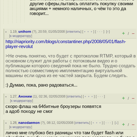
другие сферы,пытаясь оплатить покупку своими
акциями + немного наличных, о чём то это да
говорит...
1.19
,
unihorn
(
?
), 20:59, 01/05/2008 [
ответить
] [
﹢﹢﹢
] [
· · ·
]
[
↑
]
+
–
/
[
к модератору
]
http://riapriority.com/blogs/constantiner.php/2008/05/01/flash-
player-revolut
>Не очень понятно, что будет с протоколом RTMP, который в
основном служит для работы с потоковым видео и о
публикации которого сведений пока не было. Трудно создать
полностью совместимую имплементацию виртуальной
машины если одна из ее частей закрыта. Будем следить.
:) Думаю, пока, рано радоваться...
1.27
,
Аноним
(
1
), 02:36, 02/05/2008 [
ответить
] [
﹢﹢﹢
] [
· · ·
]
+
–
/
[
к модератору
]
скоро флаш на 64битные броузеры появятся
а адоб походу не смог
1.28
,
nanodaemon
(
?
), 08:12, 02/05/2008 [
ответить
] [
﹢﹢﹢
] [
· · ·
]
[
↓
]
+
–
/
[
к модератору
]
лично мне глубоко без разницы что там будет flash или