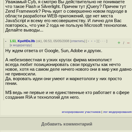
Уважамый Cyb, я смотрю Вы действительно не понимаете
что такое Flash и Silverlight. Причем тут jQuery? Причем тут
Zend Framework? Речь идет о совершенно новом подходе в
области разработки WEB-приложений, где нет места
JavaScript и всему его несовершенству. И лично для Вас
повторюсь, что уже 2 года не пользую Microsoft технологии.
Делайте выводы...
1.51
,
KpeHDeJIb
(
ok
), 06:53, 05/05/2008 [
ответить
] [
﹢﹢﹢
] [
· · ·
]
+
–
/
[
к модератору
]
Ну ждем ответа от Google, Sun, Adobe и других.
А небезизвестная в узких кругах фирма монополист
всегда любит позиционировать свои продукты как нечто
новое, хотя на самом деле ничего нового они в мир уже давно
не привносили.
Да, воровать идеи они умеют и маркетологи у них просто
гении.
M$ ведь не первые и не единственные кто работает в сфере
создания RIA и технологий для него.
игнорирование участников
|
лог модерирования
Добавить комментарий