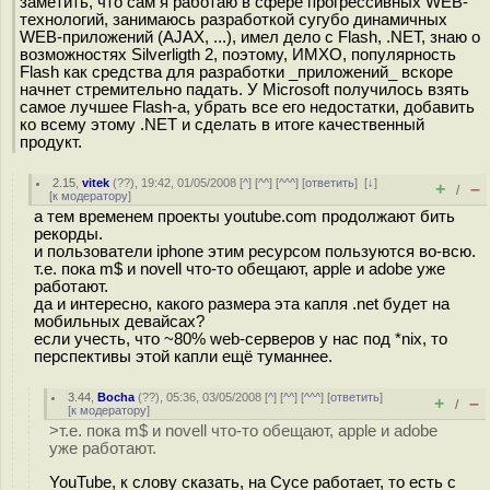
заметить, что сам я работаю в сфере прогрессивных WEB-
технологий, занимаюсь разработкой сугубо динамичных
WEB-приложений (AJAX, ...), имел дело с Flash, .NET, знаю о
возможностях Silverligth 2, поэтому, ИМХО, популярность
Flash как средства для разработки _приложений_ вскоре
начнет стремительно падать. У Microsoft получилось взять
самое лучшее Flash-а, убрать все его недостатки, добавить
ко всему этому .NET и сделать в итоге качественный
продукт.
2.15
,
vitek
(
??
), 19:42, 01/05/2008 [
^
] [
^^
] [
^^^
] [
ответить
]
[
↓
]
+
–
/
[
к модератору
]
а тем временем проекты youtube.com продолжают бить
рекорды.
и пользователи iphone этим ресурсом пользуются во-всю.
т.е. пока m$ и novell что-то обещают, apple и adobe уже
работают.
да и интересно, какого размера эта капля .net будет на
мобильных девайсах?
если учесть, что ~80% web-серверов у нас под *nix, то
перспективы этой капли ещё туманнее.
3.44
,
Bocha
(
??
), 05:36, 03/05/2008 [
^
] [
^^
] [
^^^
] [
ответить
]
+
–
/
[
к модератору
]
>т.е. пока m$ и novell что-то обещают, apple и adobe
уже работают.
YouTube, к слову сказать, на Сусе работает, то есть с