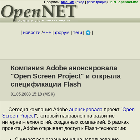
Профиль:
Аноним
(
вход
|
регистрация
)
неRU
opennet.me
[
новости
/
+++
|
форум
|
теги
|
]
Компания Adobe анонсировала
"Open Screen Project" и открыла
спецификации Flash
01.05.2008 15:19 (MSK)
Сегодня компания Adobe
анонсировала
проект "
Open
Screen Project
", который направлен на развитие
интернет-технологий, созданных компанией. В рамках
проекта, Adobe открывает доступ к Flash-технологии:
Снимает все ограничения на использование