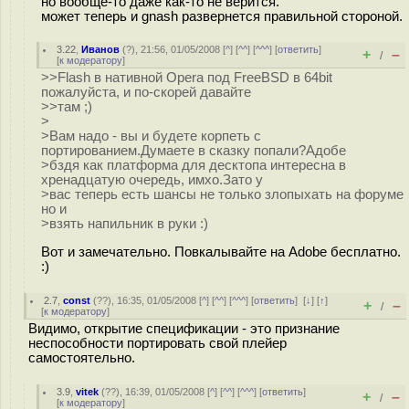
но вообще-то даже как-то не верится.
может теперь и gnash развернется правильной стороной.
3.22
,
Иванов
(
?
), 21:56, 01/05/2008 [
^
] [
^^
] [
^^^
] [
ответить
]
+
–
/
[
к модератору
]
>>Flash в нативной Opera под FreeBSD в 64bit
пожалуйста, и по-скорей давайте
>>там ;)
>
>Вам надо - вы и будете корпеть с
портированием.Думаете в сказку попали?Адобе
>бздя как платформа для десктопа интересна в
хренадцатую очередь, имхо.Зато у
>вас теперь есть шансы не только злопыхать на форуме
но и
>взять напильник в руки :)
Вот и замечательно. Повкалывайте на Adobe бесплатно.
:)
2.7
,
const
(
??
), 16:35, 01/05/2008 [
^
] [
^^
] [
^^^
] [
ответить
]
[
↓
] [
↑
]
+
–
/
[
к модератору
]
Видимо, открытие спецификации - это признание
неспособности портировать свой плейер
самостоятельно.
3.9
,
vitek
(
??
), 16:39, 01/05/2008 [
^
] [
^^
] [
^^^
] [
ответить
]
+
–
/
[
к модератору
]