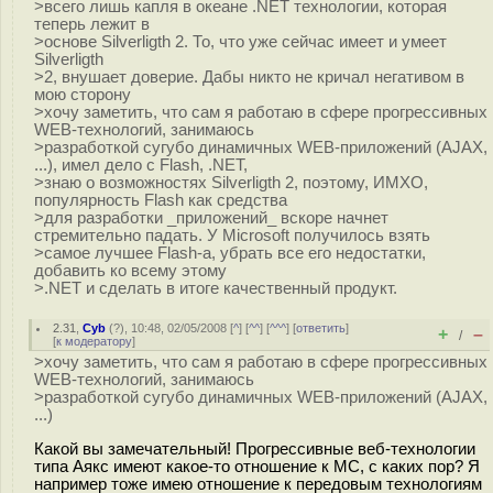
>всего лишь капля в океане .NET технологии, которая
теперь лежит в
>основе Silverligth 2. То, что уже сейчас имеет и умеет
Silverligth
>2, внушает доверие. Дабы никто не кричал негативом в
мою сторону
>хочу заметить, что сам я работаю в сфере прогрессивных
WEB-технологий, занимаюсь
>разработкой сугубо динамичных WEB-приложений (AJAX,
...), имел дело с Flash, .NET,
>знаю о возможностях Silverligth 2, поэтому, ИМХО,
популярность Flash как средства
>для разработки _приложений_ вскоре начнет
стремительно падать. У Microsoft получилось взять
>самое лучшее Flash-а, убрать все его недостатки,
добавить ко всему этому
>.NET и сделать в итоге качественный продукт.
2.31
,
Cyb
(
?
), 10:48, 02/05/2008 [
^
] [
^^
] [
^^^
] [
ответить
]
+
–
/
[
к модератору
]
>хочу заметить, что сам я работаю в сфере прогрессивных
WEB-технологий, занимаюсь
>разработкой сугубо динамичных WEB-приложений (AJAX,
...)
Какой вы замечательный! Прогрессивные веб-технологии
типа Аякс имеют какое-то отношение к МС, с каких пор? Я
например тоже имею отношение к передовым технологиям