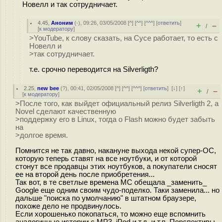
Новелл и так сотрудничает.
4.45
,
Аноним
(
-
), 09:26, 03/05/2008 [
^
] [
^^
] [
^^^
] [
ответить
]
+
–
/
[
к модератору
]
>YouTube, к слову сказать, на Сусе работает, то есть с
Новелл и
>так сотрудничает.
т.е. срочно переводится на Silverligth?
2.25
,
new bee
(
?
), 00:41, 02/05/2008 [
^
] [
^^
] [
^^^
] [
ответить
]
[
↓
] [
↑
]
+
–
/
[
к модератору
]
>После того, как выйдет официальный релиз Silverligth 2, а
Novel сделают качественную
>поддержку его в Linux, тогда о Flash можно будет забыть
на
>долгое время.
Помнится не так давно, накануне выхода некой супер-ОС,
которую теперь ставят на все ноутбуки, и от которой
стонут все продавцы этих ноутбуков, а покупатели сносят
ее на второй день после приобретения...
Так вот, в те светлые времена МС обещала _заменить_
Google еще одним своим чудо-поделко. Таки заменила... но
дальше "поиска по умолчанию" в штатном браузере,
похоже дело не продвинулось.
Если хорошенько покопаться, то можно еще вспомнить
аналогичные истории с MP3, iPod и т.д. и т.п. Перспективы