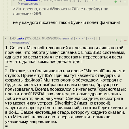
3.47
,
Аноним
(
-
), 09:38, 03/05/2008 [
^
] [
^^
] [
^^^
] [
ответить
]
+
–
/
[
к модератору
]
>Интересно, если Windows и Office перейдут на
лицензию GPL
не у каждого писателя такой буйный полет фантазии!
1.48
,
xaka
(
??
), 08:17, 04/05/2008 [
ответить
] [
﹢﹢﹢
] [
· · ·
]
[
↑
]
+
–
/
[
к модератору
]
1. Со всех Microsoft технологий я слез давно и лишь по той
причине, что работа у меня связана с Linux/BSD системами,
однако при всем этом я не перестаю интересоваться всем
тем, что данная компания делает для IT
=
2. Похоже, что большинство при слове "Microsoft" впадает в
ступор. Причем тут IIS? Причем тут какие-то стандарты и
форматы файлов? Мы технологию обсуждаем, которая не
будет зависеть от выбранного вами сервера, браузера и
пользователя. Всегда поражался с интелекта "красноглазых
властителей" BSD/Linux систем, которые здраво мыслить
либо не хотят, либо не умеют. Сперва сходите, посмотрите
что может и как устроен Silverlight 2 (именно второй!),
запустите парочку demo-приложений, а потом берите вилы и
в бой... Самое настоящее стадо, которому когда-то сказали,
что Microsoft плохо и оно теперь движется только по
указанному направлению.
=