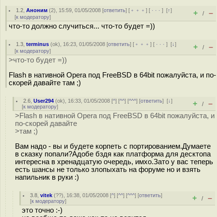
1.2
,
Аноним
(
2
), 15:59, 01/05/2008 [
ответить
] [
﹢﹢﹢
] [
· · ·
]
[
↑
]
+
–
/
[
к модератору
]
что-то должно случиться... что-то будет =))
1.3
,
terminus
(
ok
), 16:23, 01/05/2008 [
ответить
] [
﹢﹢﹢
] [
· · ·
]
[
↓
]
+
–
/
[
к модератору
]
>что-то будет =))
Flash в нативной Opera под FreeBSD в 64bit пожалуйста, и по-
скорей давайте там ;)
2.6
,
User294
(
ok
), 16:33, 01/05/2008 [
^
] [
^^
] [
^^^
] [
ответить
]
[
↓
]
+
–
/
[
к модератору
]
>Flash в нативной Opera под FreeBSD в 64bit пожалуйста, и
по-скорей давайте
>там ;)
Вам надо - вы и будете корпеть с портированием.Думаете
в сказку попали?Адобе бздя как платформа для десктопа
интересна в хренадцатую очередь, имхо.Зато у вас теперь
есть шансы не только злопыхать на форуме но и взять
напильник в руки :)
3.8
,
vitek
(
??
), 16:38, 01/05/2008 [
^
] [
^^
] [
^^^
] [
ответить
]
+
–
/
[
к модератору
]
это точно :-)