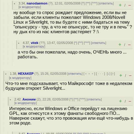
3.34
,
nanodaemon
(
?
), 12:01, 02/05/2008 [
^
] [
^^
] [
^^^
] [
ответить
]
+
–
/
[
к модератору
]
ну вообще то спрос рождает предложение, если вы не
забыли. если клиенты пожелают Windows 2008/Novell
Linux и Silverlight, то вы будете с ними бадаться на тему
"опынсурсу - тру, а что не опынсурс, то не тру и в печь" ?
ну дык кто из нас клиентов растеряет ? :\
4.37
,
vitek
(
??
), 13:47, 02/05/2008 [
^
] [
^^
] [
^^^
] [
ответить
]
+
–
/
[
к модератору
]
а что бы они пожелали, надо очень, ОЧЕНЬ много ...
работать.
1.38
,
HEXAKEP
(
?
), 15:26, 02/05/2008 [
ответить
] [
﹢﹢﹢
] [
· · ·
]
[
↓
] [
↑
]
+
–
/
[
к модератору
]
Что-то мне подсказывает, что Майкрософт тоже в недалеком
будущем откроет Silverlight...
2.42
,
Аноним
(
2
), 22:28, 02/05/2008 [
^
] [
^^
] [
^^^
] [
ответить
]
+
–
/
[
к модератору
]
Интересно, если Windows и Office перейдут на лицензию
GPL, как отнесутся к этому фанаты свободного ПО...
Наверное скажут, что это провокация или ещё что-нибудь в
этом роде.