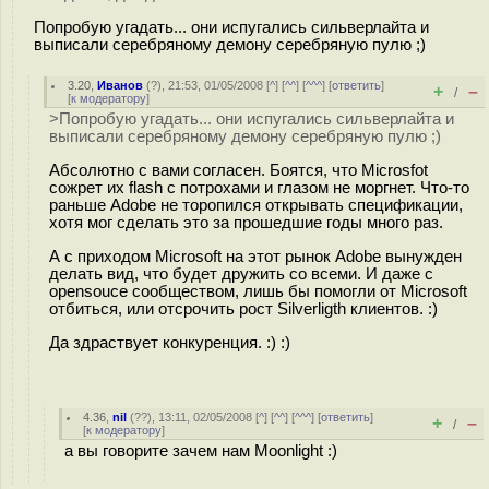
Попробую угадать... они испугались сильверлайта и
выписали серебряному демону серебряную пулю ;)
3.20
,
Иванов
(
?
), 21:53, 01/05/2008 [
^
] [
^^
] [
^^^
] [
ответить
]
+
–
/
[
к модератору
]
>Попробую угадать... они испугались сильверлайта и
выписали серебряному демону серебряную пулю ;)
Абсолютно с вами согласен. Боятся, что Microsfot
сожрет их flash с потрохами и глазом не моргнет. Что-то
раньше Adobe не торопился открывать спецификации,
хотя мог сделать это за прошедшие годы много раз.
А с приходом Microsoft на этот рынок Adobe вынужден
делать вид, что будет дружить со всеми. И даже с
opensouce сообществом, лишь бы помогли от Microsoft
отбиться, или отсрочить рост Silverligth клиентов. :)
Да здраствует конкуренция. :) :)
4.36
,
nil
(
??
), 13:11, 02/05/2008 [
^
] [
^^
] [
^^^
] [
ответить
]
+
–
/
[
к модератору
]
а вы говорите зачем нам Moonlight :)