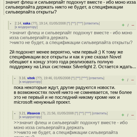
значит флеш и сильверлайт подохнут вместе - ибо моно изза
сильверлайта держать никто не будет, а спецификации
сильверлайта открыты?
2.14
,
xaka
(
??
), 19:14, 01/05/2008 [
^
] [
^^
] [
^^^
] [
ответить
]
+
–
/
[
к модератору
]
>значит флеш и сильверлайт подохнут вместе - ибо моно
изза сильверлайта держать
>никто не будет, а спецификации сильверлайта открыты?
2й подохнет менее вероятно, чем первый ;) К тому же
спецификации все открыты и как я уже сказал Novel
обещают к концу этого года реализовать полную
поддержку на Linux системах Silverlight 2. Остается ждать...
3.16
,
vitek
(
??
), 19:46, 01/05/2008 [
^
] [
^^
] [
^^^
] [
ответить
]
+
–
/
[
к модератору
]
пока некоторые ждут, другие радуются новости.
в возможностях novell никто не сомневается, тем более
это не первый и не последний никому кроме них и
microsoft ненужный проект.
3.21
,
Иванов
(
?
), 21:56, 01/05/2008 [
^
] [
^^
] [
^^^
] [
ответить
]
+
–
/
[
к модератору
]
>>значит флеш и сильверлайт подохнут вместе - ибо
моно изза сильверлайта держать
>>никто не будет, а спецификации сильверлайта