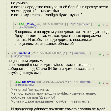
не думаю.
а вот как средство конкурентной борьбы и прежде всего
за стандарты? ... может быть.
и вот кому теперь silverligth будет нужен?
4.53
,
_Vitaly_
(
ok
), 18:35, 05/10/2009 [
^
] [
^^
] [
^^^
] [
ответить
]
+
–
/
[
к модератору
]
В сервелате на другом упор делается - что кодить под
браузер можно так же, как десктопные программы
писать. И якобы не надо держать нескольких
специалистов из разных областей.
2.39
,
arachnid
(
??
), 16:25, 02/05/2008 [
^
] [
^^
] [
^^^
] [
ответить
]
[
↑
]
+
–
/
[
к модератору
]
не gnash'ом единым.
в последний гном входит swfdec - замечательно
собирается под 32 или 64 бита и даже показывает
ютубе :) и звук есть.
3.52
,
Dmitryx86
(
ok
), 18:01, 05/10/2009 [
^
] [
^^
] [
^^^
] [
ответить
]
+
–
/
[
к модератору
]
>не gnash'ом единым.
>в последний гном входит swfdec - замечательно
собирается под 32 или 64
>бита и даже показывает ютубе :) и звук есть.
И процессор убивает похлеще самого плагина от Адоб.