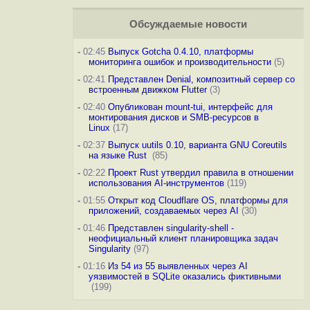
Обсуждаемые новости
-
02:45
Выпуск Gotcha 0.4.10, платформы
мониторинга ошибок и производительности
(5)
-
02:41
Представлен Denial, композитный сервер со
встроенным движком Flutter
(3)
-
02:40
Опубликован mount-tui, интерфейс для
монтирования дисков и SMB-ресурсов в
Linux
(17)
-
02:37
Выпуск uutils 0.10, варианта GNU Coreutils
на языке Rust
(85)
-
02:22
Проект Rust утвердил правила в отношении
использования AI-инструментов
(119)
-
01:55
Открыт код Cloudflare OS, платформы для
приложений, создаваемых через AI
(30)
-
01:46
Представлен singularity-shell -
неофициальный клиент планировщика задач
Singularity
(97)
-
01:16
Из 54 из 55 выявленных через AI
уязвимостей в SQLite оказались фиктивными
(199)