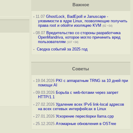
Важное
-
11.07
GhostLock, BadEpoll и Januscape -
уязвимости в ядре Linux, позволяющие получить
права root и обойти изоляцию KVM
(82 +34)
-
08.07
Вредительство со стороны разработчика
OpenMandriva, которое могло причинить вред
пользователям
(107 +34)
-
Сводка событий за 2025 год
Советы
-
19.04.2026
PKI с аппаратным TRNG за 10 дней при
помощи AI
-
09.03.2026
Борьба с web-ботами через запрет
HTTP/1.1
-
27.02.2026
Удаление всех IPv6 link-local адресов
на всех сетевых интерфейсах в Linux
-
27.01.2026
Ускорение пересборки llama.cpp
-
25.12.2025
Атомарные обновления в OSTree