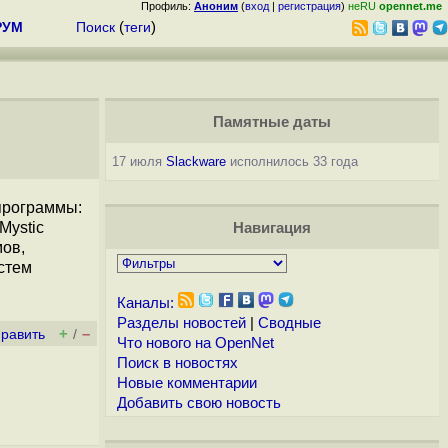
Профиль:
Аноним
(
вход
|
регистрация
)
неRU
opennet.me
РУМ
Поиск
(
теги
)
Памятные даты
17 июля
Slackware
исполнилось 33 года
программы:
Mystic
Навигация
мов,
истем
Каналы:
Разделы новостей
|
Сводные
+
–
править
/
Что нового на OpenNet
Поиск в новостях
Новые комментарии
Добавить свою новость