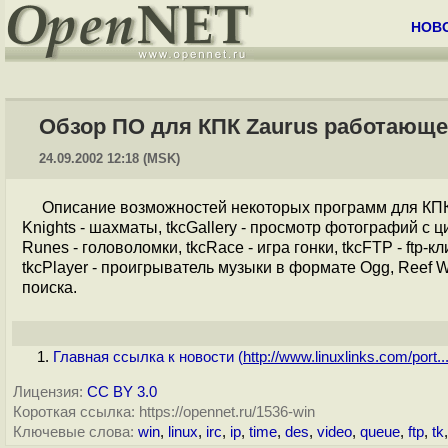
НОВ
Обзор ПО для КПК Zaurus работающег
24.09.2002 12:18 (MSK)
Описание возможностей некоторых программ для КПК
Knights - шахматы, tkcGallery - просмотр фотографий с ц
Runes - головоломки, tkcRace - игра гонки, tkcFTP - ftp-к
tkcPlayer - проигрыватель музыки в формате Ogg, Reef War 
поиска.
Главная ссылка к новости (
http://www.linuxlinks.com/port..
Лицензия:
CC BY 3.0
Короткая ссылка: https://opennet.ru/1536-win
Ключевые слова:
win
,
linux
,
irc
,
ip
,
time
,
des
,
video
,
queue
,
ftp
,
tk