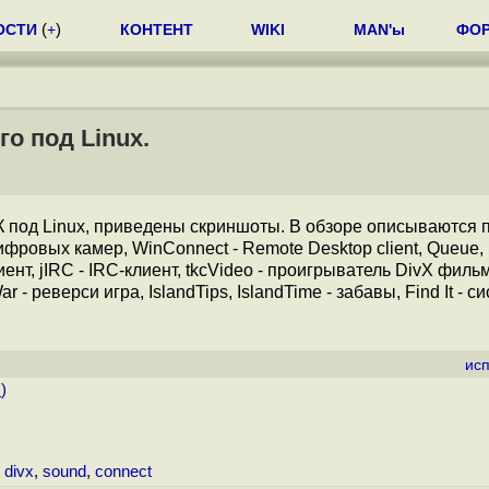
ОСТИ
(
+
)
КОНТЕНТ
WIKI
MAN'ы
ФО
о под Linux.
 под Linux, приведены скриншоты. В обзоре описываются 
ифровых камер, WinConnect - Remote Desktop client, Queue, 
лиент, jIRC - IRC-клиент, tkcVideo - проигрыватель DivX филь
- реверси игра, IslandTips, IslandTime - забавы, Find It - с
ис
.
)
,
divx
,
sound
,
connect