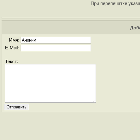
При перепечатке указа
Доба
Имя:
E-Mail:
Текст: