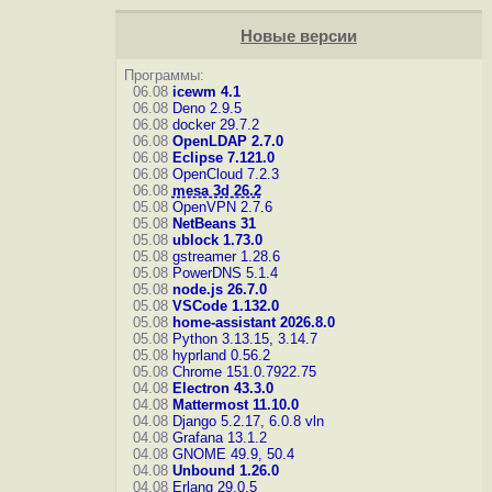
Новые версии
Программы:
06.08
icewm 4.1
06.08
Deno 2.9.5
06.08
docker 29.7.2
06.08
OpenLDAP 2.7.0
06.08
Eclipse 7.121.0
06.08
OpenCloud 7.2.3
06.08
mesa 3d 26.2
05.08
OpenVPN 2.7.6
05.08
NetBeans 31
05.08
ublock 1.73.0
05.08
gstreamer 1.28.6
05.08
PowerDNS 5.1.4
05.08
node.js 26.7.0
05.08
VSCode 1.132.0
05.08
home-assistant 2026.8.0
05.08
Python 3.13.15, 3.14.7
05.08
hyprland 0.56.2
05.08
Chrome 151.0.7922.75
04.08
Electron 43.3.0
04.08
Mattermost 11.10.0
04.08
Django 5.2.17, 6.0.8
vln
04.08
Grafana 13.1.2
04.08
GNOME 49.9, 50.4
04.08
Unbound 1.26.0
04.08
Erlang 29.0.5