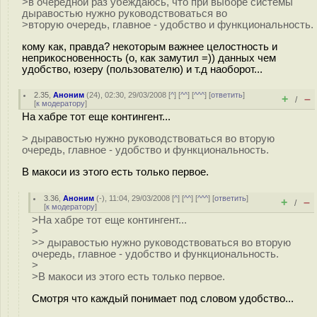
>в очередной раз убеждаюсь, что при выборе системы
дыравостью нужно руководствоваться во
>вторую очередь, главное - удобство и функциональность.
кому как, правда? некоторым важнее целостность и
неприкосновенность (о, как замутил =)) данных чем
удобство, юзеру (пользователю) и т.д наоборот...
2.35
,
Аноним
(
24
), 02:30, 29/03/2008 [
^
] [
^^
] [
^^^
] [
ответить
]
+
–
/
[
к модератору
]
На хабре тот еще контингент...
> дыравостью нужно руководствоваться во вторую
очередь, главное - удобство и функциональность.
В макоси из этого есть только первое.
3.36
,
Аноним
(
-
), 11:04, 29/03/2008 [
^
] [
^^
] [
^^^
] [
ответить
]
+
–
/
[
к модератору
]
>На хабре тот еще контингент...
>
>> дыравостью нужно руководствоваться во вторую
очередь, главное - удобство и функциональность.
>
>В макоси из этого есть только первое.
Смотря что каждый понимает под словом удобство...