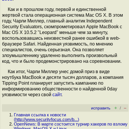
Как и в прошлом году, первой и единственной
жертвой стала операционная система Mac OS X. В этом
году, Чарли Миллер, главный аналитик Independent
Security Evaluators, скомпрометировал Apple MacBook с
Mac OS X 10.5.2 "Leopard" меньше чем за минуту,
воспользовавшись неизвестной ранее ошибкой в web-
браузере Safari. Найденная уязвимость, по мнению
специалистов, очень серьезная. Она позволяет
злоумышленнику удаленно выполнить произвольный
код, что и было продемонстрировано на соревновании.
Как итог, Чарли Миллер унес домой приз в виде
ноутбука MacBook и десяти тысяч долларов, а компания
Tipping Point планирует запустить кампанию по
информированию общественности о найденной 0day
уязвимости через свой
сайт
.
+
–
исправить
/
Главная ссылка к новости
(
http://www.securityfocus.com/b...
)
OpenNews: В марте состоится турнир хакеров по взлому
Windows, MacOS X и Linux