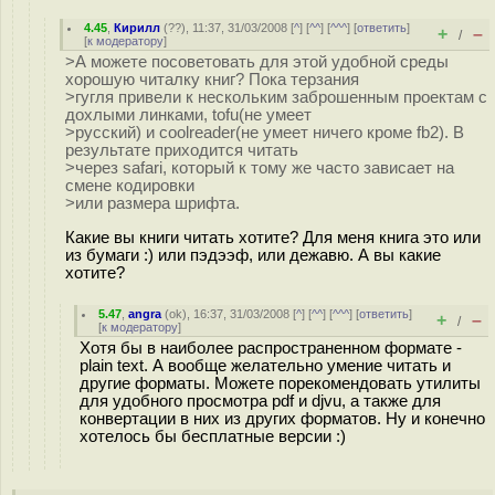
4.45
,
Кирилл
(
??
), 11:37, 31/03/2008 [
^
] [
^^
] [
^^^
] [
ответить
]
+
–
/
[
к модератору
]
>А можете посоветовать для этой удобной среды
хорошую читалку книг? Пока терзания
>гугля привели к нескольким заброшенным проектам с
дохлыми линками, tofu(не умеет
>русский) и coolreader(не умеет ничего кроме fb2). В
результате приходится читать
>через safari, который к тому же часто зависает на
смене кодировки
>или размера шрифта.
Какие вы книги читать хотите? Для меня книга это или
из бумаги :) или пэдээф, или дежавю. А вы какие
хотите?
5.47
,
angra
(
ok
), 16:37, 31/03/2008 [
^
] [
^^
] [
^^^
] [
ответить
]
+
–
/
[
к модератору
]
Хотя бы в наиболее распространенном формате -
plain text. А вообще желательно умение читать и
другие форматы. Можете порекомендовать утилиты
для удобного просмотра pdf и djvu, а также для
конвертации в них из других форматов. Ну и конечно
хотелось бы бесплатные версии :)