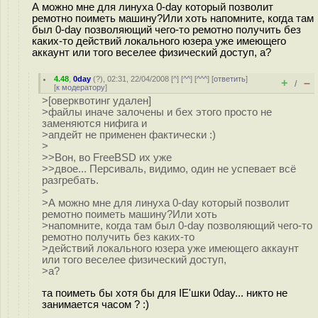
А можно мне для линуха 0-day который позволит
ремотно поиметь машину?Или хоть напомните, когда там
был 0-day позволяющий чего-то ремотно получить без
каких-то действий локального юзера уже имеющего
аккаунт или того веселее физический доступ, а?
4.48
,
0day
(
?
), 02:31, 22/04/2008 [
^
] [
^^
] [
^^^
] [
ответить
]
+
–
/
[
к модератору
]
>[оверквотинг удален]
>файлы иначе залочены и бех этого просто не
заменяются нифига и
>апдейт не применен фактически :)
>
>>Вон, во FreeBSD их уже
>>двое... Персиваль, видимо, один не успевает всё
разгребать.
>
>А можно мне для линуха 0-day который позволит
ремотно поиметь машину?Или хоть
>напомните, когда там был 0-day позволяющий чего-то
ремотно получить без каких-то
>действий локального юзера уже имеющего аккаунт
или того веселее физический доступ,
>а?
та поиметь бы хотя бы для IE'шки 0day... никто не
занимается часом ? :)