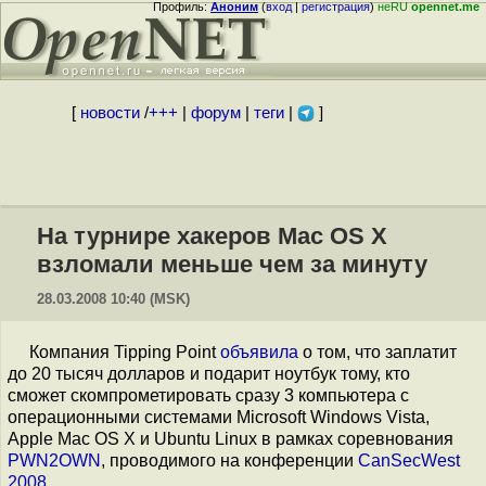
Профиль:
Аноним
(
вход
|
регистрация
)
неRU
opennet.me
[
новости
/
+++
|
форум
|
теги
|
]
На турнире хакеров Mac OS X
взломали меньше чем за минуту
28.03.2008 10:40 (MSK)
Компания Tipping Point
объявила
о том, что заплатит
до 20 тысяч долларов и подарит ноутбук тому, кто
сможет скомпрометировать сразу 3 компьютера с
операционными системами Microsoft Windows Vista,
Apple Mac OS X и Ubuntu Linux в рамках соревнования
PWN2OWN
, проводимого на конференции
CanSecWest
2008
.