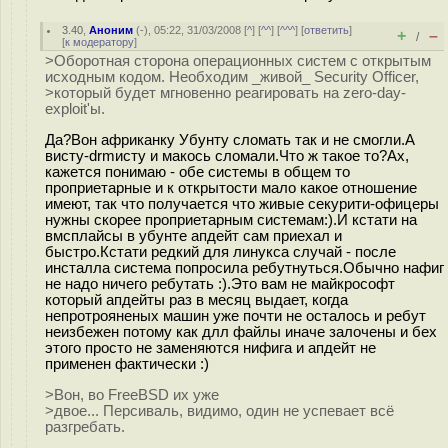
3.40
,
Аноним
(
-
), 05:22, 31/03/2008 [
^
] [
^^
] [
^^^
] [
ответить
]
+
–
/
[
к модератору
]
>Оборотная сторона операционных систем с открытым
исходным кодом. Необходим _живой_ Security Officer,
>который будет мгновенно реагировать на zero-day-
exploit'ы.
Да?Вон африканку Убунту сломать так и не смогли.А
висту-drmисту и макось сломали.Что ж такое то?Ах,
кажется понимаю - обе системы в общем то
проприетарные и к открытости мало какое отношение
имеют, так что получается что живые секурити-офицеры
нужны скорее проприетарным системам:).И кстати на
вмсплайсы в убунте апдейт сам приехал и
быстро.Кстати редкий для линукса случай - после
инсталла система попросила ребутнуться.Обычно нафиг
не надо ничего ребутать :).Это вам не майкрософт
который апдейты раз в месяц выдает, когда
непротрояненых машин уже почти не осталось и ребут
неизбежен потому как длл файлы иначе залочены и бех
этого просто не заменяются нифига и апдейт не
применен фактически :)
>Вон, во FreeBSD их уже
>двое... Персиваль, видимо, один не успевает всё
разгребать.