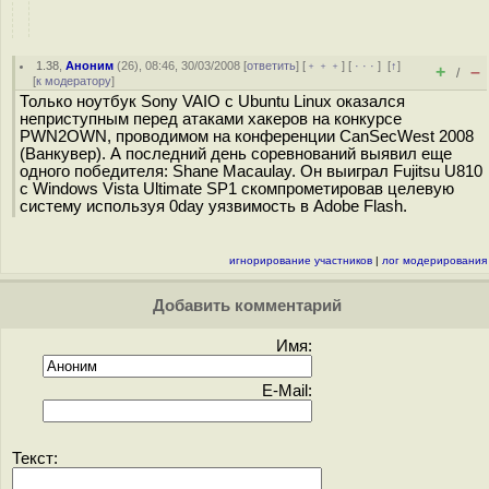
1.38
,
Аноним
(
26
), 08:46, 30/03/2008 [
ответить
] [
﹢﹢﹢
] [
· · ·
]
[
↑
]
+
–
/
[
к модератору
]
Только ноутбук Sony VAIO c Ubuntu Linux оказался
неприступным перед атаками хакеров на конкурсе
PWN2OWN, проводимом на конференции CanSecWest 2008
(Ванкувер). А последний день соревнований выявил еще
одного победителя: Shane Macaulay. Он выиграл Fujitsu U810
с Windows Vista Ultimate SP1 скомпрометировав целевую
систему используя 0day уязвимость в Adobe Flash.
игнорирование участников
|
лог модерирования
Добавить комментарий
Имя:
E-Mail:
Текст: