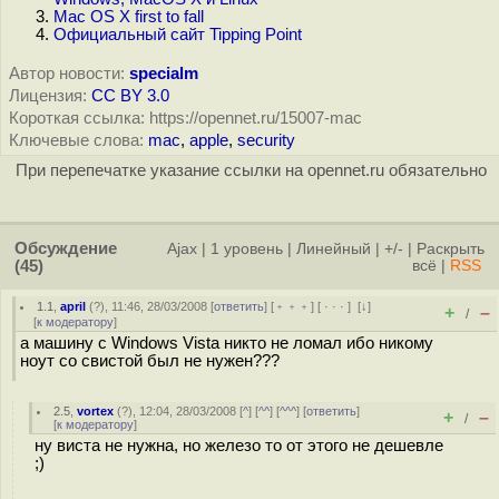
Mac OS X first to fall
Официальный сайт Tipping Point
Автор новости:
specialm
Лицензия:
CC BY 3.0
Короткая ссылка: https://opennet.ru/15007-mac
Ключевые слова:
mac
,
apple
,
security
При перепечатке указание ссылки на opennet.ru обязательно
Обсуждение
Ajax
|
1 уровень
|
Линейный
|
+/-
|
Раскрыть
(45)
всё
|
RSS
1.1
,
april
(
?
), 11:46, 28/03/2008 [
ответить
] [
﹢﹢﹢
] [
· · ·
]
[
↓
]
+
–
/
[
к модератору
]
а машину с Windows Vista никто не ломал ибо никому
ноут со свистой был не нужен???
2.5
,
vortex
(
?
), 12:04, 28/03/2008 [
^
] [
^^
] [
^^^
] [
ответить
]
+
–
/
[
к модератору
]
ну виста не нужна, но железо то от этого не дешевле
;)