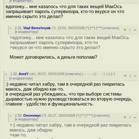
[
к модератору
]
вдогонку... мне казалось что для таких вещей МакОсь
запрашивает пароль супервизора, кто-то вкурсе он что
именно скрыто это делал?
2.31
,
Vlad Berezhnyak
(
?
), 23:56, 28/03/2008 [
^
] [
^^
] [
^^^
] [
ответить
]
+
–
/
[
к модератору
]
>вдогонку... мне казалось что для таких вещей МакОсь
запрашивает пароль супервизора, кто-то
>вкурсе он что именно скрыто это делал?
Может договорились, а деньги пополам?
1.32
,
AmdY
(
ok
), 00:07, 29/03/2008 [
ответить
] [
﹢﹢﹢
] [
· · ·
]
[
↓
] [
↑
]
+
–
/
[
к модератору
]
:) недавно читал хабру, там в очередной раз пиарилась
макось, даж обидно как-то.
в очередной раз убеждаюсь, что при выборе системы
дыравостью нужно руководствоваться во вторую очередь,
главное - удобство и функциональность.
2.33
,
Ононимус
(
?
), 00:27, 29/03/2008 [
^
] [
^^
] [
^^^
] [
ответить
]
+
–
/
[
к модератору
]
>:) недавно читал хабру, там в очередной раз пиарилась
макось, даж обидно
>как-то.