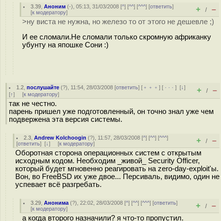
3.39
,
Аноним
(
-
), 05:13, 31/03/2008 [
^
] [
^^
] [
^^^
] [
ответить
]
+
–
/
[
к модератору
]
>ну виста не нужна, но железо то от этого не дешевле ;)
И ее сломали.Не сломали только скромную африканку
убунту на япошке Сони :)
1.2
,
послушайте
(
?
), 11:54, 28/03/2008 [
ответить
] [
﹢﹢﹢
] [
· · ·
]
[
↓
]
+
–
/
[
↑
] [
к модератору
]
так не честно.
парень пришел уже подготовленный, он точно знал уже чем
подвержена эта версия системы.
2.3
,
Andrew Kolchoogin
(
?
), 11:57, 28/03/2008 [
^
] [
^^
] [
^^^
]
+
–
/
[
ответить
]
[
↓
] [
к модератору
]
Оборотная сторона операционных систем с открытым
исходным кодом. Необходим _живой_ Security Officer,
который будет мгновенно реагировать на zero-day-exploit'ы.
Вон, во FreeBSD их уже двое... Персиваль, видимо, один не
успевает всё разгребать.
3.29
,
Анонима
(
?
), 22:02, 28/03/2008 [
^
] [
^^
] [
^^^
] [
ответить
]
+
–
/
[
к модератору
]
а когда второго назначили? я что-то пропустил.