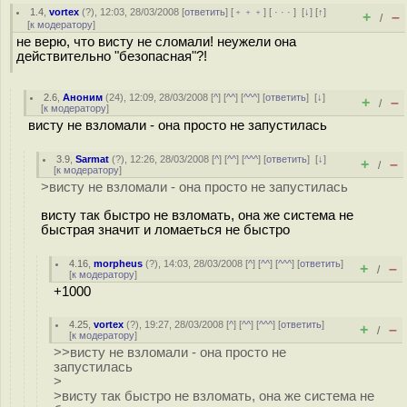
1.4
,
vortex
(
?
), 12:03, 28/03/2008 [
ответить
] [
﹢﹢﹢
] [
· · ·
]
[
↓
] [
↑
]
+
–
/
[
к модератору
]
не верю, что висту не сломали! неужели она
действительно "безопасная"?!
2.6
,
Аноним
(
24
), 12:09, 28/03/2008 [
^
] [
^^
] [
^^^
] [
ответить
]
[
↓
]
+
–
/
[
к модератору
]
висту не взломали - она просто не запустилась
3.9
,
Sarmat
(
?
), 12:26, 28/03/2008 [
^
] [
^^
] [
^^^
] [
ответить
]
[
↓
]
+
–
/
[
к модератору
]
>висту не взломали - она просто не запустилась
висту так быстро не взломать, она же система не
быстрая значит и ломаеться не быстро
4.16
,
morpheus
(
?
), 14:03, 28/03/2008 [
^
] [
^^
] [
^^^
] [
ответить
]
+
–
/
[
к модератору
]
+1000
4.25
,
vortex
(
?
), 19:27, 28/03/2008 [
^
] [
^^
] [
^^^
] [
ответить
]
+
–
/
[
к модератору
]
>>висту не взломали - она просто не
запустилась
>
>висту так быстро не взломать, она же система не