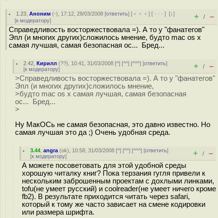
1.23
,
Аноним
(
-
), 17:12, 28/03/2008 [
ответить
] [
﹢﹢﹢
] [
· · ·
]
[
↓
]
+
–
/
[
к модератору
]
Справедливость восторжествовала =). А то у "фанатегов"
Эпл (и многих других)сложилось мнение, будто mac os x
самая лучшая, самая безопасная ос... Бред...
2.42
,
Кирилл
(
??
), 10:41, 31/03/2008 [
^
] [
^^
] [
^^^
] [
ответить
]
+
–
/
[
к модератору
]
>Справедливость восторжествовала =). А то у "фанатегов"
Эпл (и многих других)сложилось мнение,
>будто mac os x самая лучшая, самая безопасная
ос... Бред...
>
Ну МакОСь не самая безопасная, это давно известно. Но
самая лучшая это да ;) Очень удобная среда.
3.44
,
angra
(
ok
), 10:58, 31/03/2008 [
^
] [
^^
] [
^^^
] [
ответить
]
+
–
/
[
к модератору
]
А можете посоветовать для этой удобной среды
хорошую читалку книг? Пока терзания гугля привели к
нескольким заброшенным проектам с дохлыми линками,
tofu(не умеет русский) и coolreader(не умеет ничего кроме
fb2). В результате приходится читать через safari,
который к тому же часто зависает на смене кодировки
или размера шрифта.