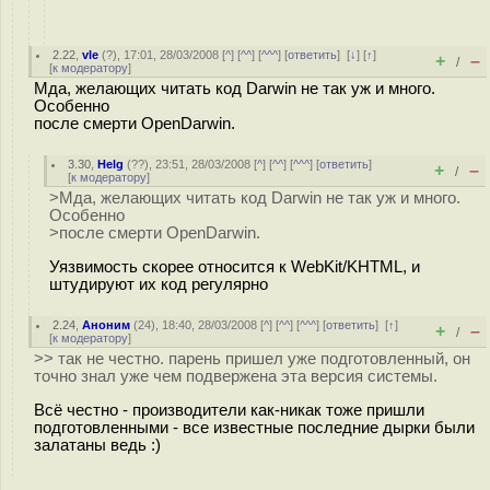
2.22
,
vle
(
?
), 17:01, 28/03/2008 [
^
] [
^^
] [
^^^
] [
ответить
]
[
↓
] [
↑
]
+
–
/
[
к модератору
]
Мда, желающих читать код Darwin не так уж и много.
Особенно
после смерти OpenDarwin.
3.30
,
Helg
(
??
), 23:51, 28/03/2008 [
^
] [
^^
] [
^^^
] [
ответить
]
+
–
/
[
к модератору
]
>Мда, желающих читать код Darwin не так уж и много.
Особенно
>после смерти OpenDarwin.
Уязвимость скорее относится к WebKit/KHTML, и
штудируют их код регулярно
2.24
,
Аноним
(
24
), 18:40, 28/03/2008 [
^
] [
^^
] [
^^^
] [
ответить
]
[
↑
]
+
–
/
[
к модератору
]
>> так не честно. парень пришел уже подготовленный, он
точно знал уже чем подвержена эта версия системы.
Всё честно - производители как-никак тоже пришли
подготовленными - все известные последние дырки были
залатаны ведь :)