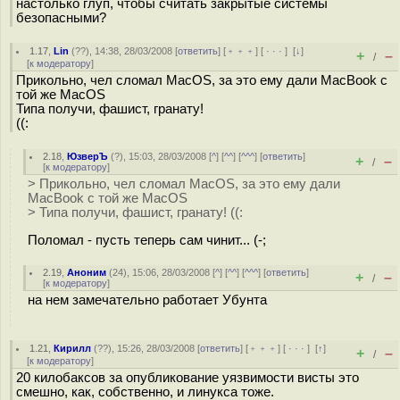
настолько глуп, чтобы считать закрытые системы
безопасными?
1.17
,
Lin
(
??
), 14:38, 28/03/2008 [
ответить
] [
﹢﹢﹢
] [
· · ·
]
[
↓
]
+
–
/
[
к модератору
]
Прикольно, чел сломал MacOS, за это ему дали MacBook с
той же MacOS
Типа получи, фашист, гранату!
((:
2.18
,
ЮзверЪ
(
?
), 15:03, 28/03/2008 [
^
] [
^^
] [
^^^
] [
ответить
]
+
–
/
[
к модератору
]
> Прикольно, чел сломал MacOS, за это ему дали
MacBook с той же MacOS
> Типа получи, фашист, гранату! ((:
Поломал - пусть теперь сам чинит... (-;
2.19
,
Аноним
(
24
), 15:06, 28/03/2008 [
^
] [
^^
] [
^^^
] [
ответить
]
+
–
/
[
к модератору
]
на нем замечательно работает Убунта
1.21
,
Кирилл
(
??
), 15:26, 28/03/2008 [
ответить
] [
﹢﹢﹢
] [
· · ·
]
[
↑
]
+
–
/
[
к модератору
]
20 килобаксов за опубликование уязвимости висты это
смешно, как, собственно, и линукса тоже.