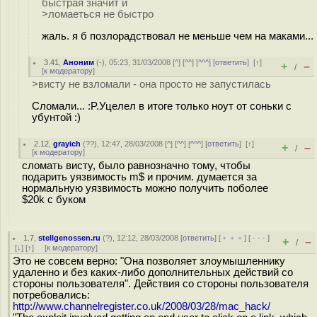
быстрая значит и
>ломаеться не быстро
жаль. я б позлорадствовал не меньше чем на маками...
3.41
,
Аноним
(
-
), 05:23, 31/03/2008 [
^
] [
^^
] [
^^^
] [
ответить
]
[
↑
]
+
–
/
[
к модератору
]
>висту не взломали - она просто не запустилась
Сломали... :P.Уцелел в итоге только ноут от соньки с
убунтой :)
2.12
,
grayich
(
??
), 12:47, 28/03/2008 [
^
] [
^^
] [
^^^
] [
ответить
]
[
↑
]
+
–
/
[
к модератору
]
сломать висту, было равнозначно тому, чтобы
подарить уязвимость m$ и прочим. думается за
нормальную уязвимость можно получить поболее
$20k с буком
1.7
,
stellgenossen.ru
(
?
), 12:12, 28/03/2008 [
ответить
] [
﹢﹢﹢
] [
· · ·
]
+
–
/
[
↓
] [
↑
] [
к модератору
]
Это не совсем верно: "Она позволяет злоумышленнику
удаленно и без каких-либо дополнительных действий со
стороны пользователя". Действия со стороны пользователя
потребовались:
http://www.channelregister.co.uk/2008/03/28/mac_hack/