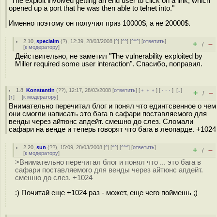
"The exploit involved getting an end user to click on a link, which
opened up a port that he was then able to telnet into."
Именно поэтому он получил приз 10000$, а не 20000$.
2.10
,
specialm
(
?
), 12:39, 28/03/2008 [
^
] [
^^
] [
^^^
] [
ответить
]
+
–
/
[
к модератору
]
Действительно, не заметил "The vulnerability exploited by
Miller required some user interaction". Спасибо, поправил.
1.8
,
Konstantin
(
??
), 12:17, 28/03/2008 [
ответить
] [
﹢﹢﹢
] [
· · ·
]
[
↓
]
+
–
/
[
↑
] [
к модератору
]
Внимательно перечитал блог и понял что единтсвенное о чем
они смогли написать это бага в сафари поставляемого для
венды через айтюнс апдейт. смешно до слез. Сломали
сафари на венде и теперь говорят что бага в леопарде. +1024
2.20
,
sun
(
??
), 15:09, 28/03/2008 [
^
] [
^^
] [
^^^
] [
ответить
]
+
–
/
[
к модератору
]
>Внимательно перечитал блог и понял что ... это бага в
сафари поставляемого для венды через айтюнс апдейт.
смешно до слез. +1024
:) Почитай еще +1024 раз - может, еще чего поймешь ;)