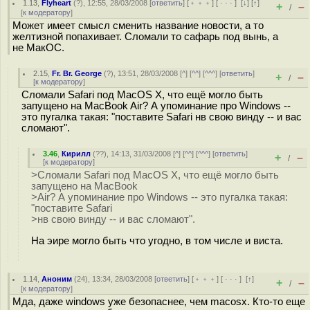
1.13
,
Flyheart
(
?
), 12:55, 28/03/2008 [
ответить
] [
﹢﹢﹢
] [
· · ·
]
[
↓
] [
↑
]
+
–
/
[
к модератору
]
Может имеет смысл сменить название новости, а то
желтизной попахивает. Сломали то сафарь под вынь, а
не МакОС.
2.15
,
Fr. Br. George
(
?
), 13:51, 28/03/2008 [
^
] [
^^
] [
^^^
] [
ответить
]
+
–
/
[
к модератору
]
Сломали Safari под MacOS X, что ещё могло быть
запущено на MacBook Air? А упоминание про Windows --
это пугалка такая: "поставите Safari нв свою винду -- и вас
сломают".
3.46
,
Кирилл
(
??
), 14:13, 31/03/2008 [
^
] [
^^
] [
^^^
] [
ответить
]
+
–
/
[
к модератору
]
>Сломали Safari под MacOS X, что ещё могло быть
запущено на MacBook
>Air? А упоминание про Windows -- это пугалка такая:
"поставите Safari
>нв свою винду -- и вас сломают".
На эире могло быть что угодно, в том числе и виста.
1.14
,
Аноним
(
24
), 13:34, 28/03/2008 [
ответить
] [
﹢﹢﹢
] [
· · ·
]
[
↑
]
+
–
/
[
к модератору
]
Мда, даже windows уже безопаснее, чем macosx. Кто-то еще