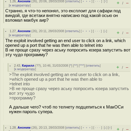
1.26
,
Аноним
(
26
), 20:06, 28/03/2008 [
ответить
] [
﹢﹢﹢
] [
· · ·
]
[
↑
]
+
–
/
[
к модератору
]
Странно, я что-то непонял, это експлоит для сафари под
виндой, где всетаки внятно написано под какой осью он
взломал макбук аир?
1.27
,
Аноним
(
26
), 20:11, 28/03/2008 [
ответить
] [
﹢﹢﹢
] [
· · ·
]
[
↓
]
+
–
/
[
к модератору
]
The exploit involved getting an end user to click on a link, which
opened up a port that he was then able to telnet into
В не проще сразу через аську попросить юзера запустить вот
эту чудо программу?
2.43
,
Кирилл
(
??
), 10:46, 31/03/2008 [
^
] [
^^
] [
^^^
] [
ответить
]
+
–
/
[
к модератору
]
>The exploit involved getting an end user to click on a link,
>which opened up a port that he was then able to
>telnet into
>В не проще сразу через аську попросить юзера запустить
вот эту чудо
>программу?
А дальше чего? чтоб по телнету подцепиться к МакОСи
нужен пароль супера.
1.28
,
Аноним
(
26
), 20:13, 28/03/2008 [
ответить
] [
﹢﹢﹢
] [
· · ·
]
[
↓
] [
↑
]
+
–
/