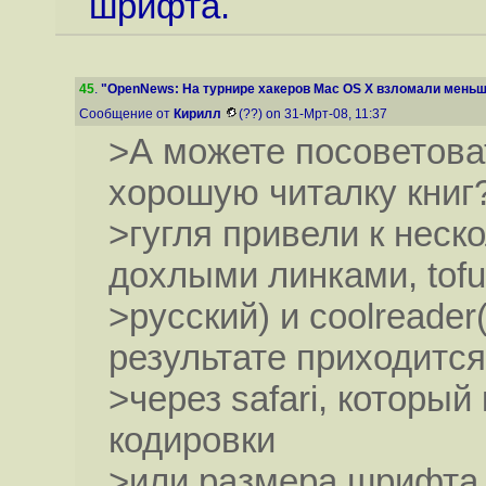
шрифта.
45
.
"OpenNews: На турнире хакеров Mac OS X взломали меньше
Сообщение от
Кирилл
(??) on 31-Мрт-08, 11:37
>А можете посоветова
хорошую читалку книг
>гугля привели к нес
дохлыми линками, tofu
>русский) и coolreader
результате приходится
>через safari, который
кодировки
>или размера шрифта