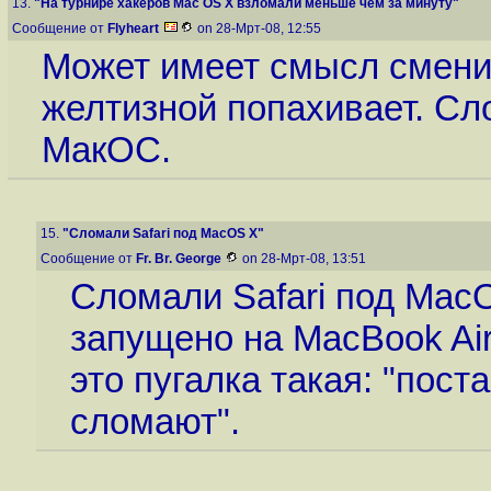
13.
"На турнире хакеров Mac OS X взломали меньше чем за минуту"
Сообщение от
Flyheart
on 28-Мрт-08, 12:55
Может имеет смысл сменит
желтизной попахивает. Сл
МакОС.
15.
"Сломали Safari под MacOS X"
Сообщение от
Fr. Br. George
on 28-Мрт-08, 13:51
Сломали Safari под MacO
запущено на MacBook Air
это пугалка такая: "поста
сломают".