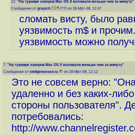
12.
"На турнире хакеров Mac OS X взломали меньше чем за минуту"
Сообщение от
grayich
(??) on 28-Мрт-08, 12:47
сломать висту, было рав
уязвимость m$ и прочим
уязвимость можно получ
7.
"На турнире хакеров Mac OS X взломали меньше чем за минуту"
Сообщение от
stellgenossen.ru
on 28-Мрт-08, 12:12
Это не совсем верно: "Он
удаленно и без каких-либ
стороны пользователя". Д
потребовались:
http://www.channelregister