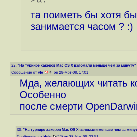
та поиметь бы хотя бы 
занимается часом ? :)
22.
"На турнире хакеров Mac OS X взломали меньше чем за минуту"
Сообщение от
vle
on 28-Мрт-08, 17:01
Мда, желающих читать ко
Особенно
после смерти OpenDarwi
30.
"На турнире хакеров Mac OS X взломали меньше чем за мину
Сообщение от
Helg
(??) on 28-Мрт-08, 23:51