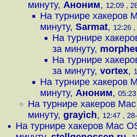
минуту
,
Аноним
,
12:09 , 2
На турнире хакеров 
минуту
,
Sarmat
,
12:26 ,
На турнире хакер
за минуту
,
morphe
На турнире хакер
за минуту
,
vortex
,
1
На турнире хакеров 
минуту
,
Аноним
,
05:23
На турнире хакеров Mac
минуту
,
grayich
,
12:47 , 28
На турнире хакеров Mac O
минуту
,
stellgenossen.ru
,