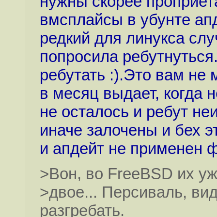
нужны скорее проприет
вмсплайсы в убунте ап
редкий для линукса слу
попросила ребутнуться
ребутать :).Это вам не
в месяц выдает, когда
не осталось и ребут н
иначе залочены и бех э
и апдейт не применен ф
>Вон, во FreeBSD их у
>двое... Персиваль, ви
разгребать.