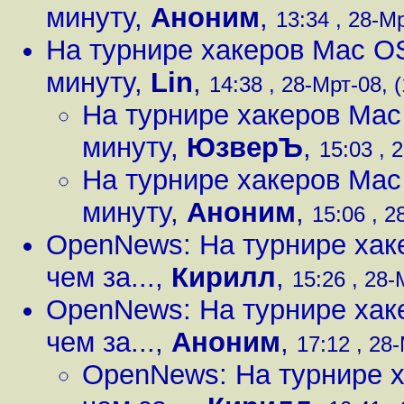
минуту
,
Аноним
,
13:34 , 28-Мр
На турнире хакеров Mac O
минуту
,
Lin
,
14:38 , 28-Мрт-08, (
На турнире хакеров Mac
минуту
,
ЮзверЪ
,
15:03 , 
На турнире хакеров Mac
минуту
,
Аноним
,
15:06 , 2
OpenNews: На турнире ха
чем за...
,
Кирилл
,
15:26 , 28-
OpenNews: На турнире ха
чем за...
,
Аноним
,
17:12 , 28-
OpenNews: На турнире 