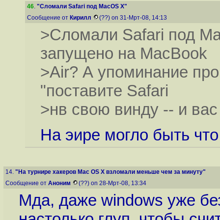
46
.
"Сломали Safari под MacOS X"
Сообщение от
Кирилл
(??) on 31-Мрт-08, 14:13
>Сломали Safari под M
запущено на MacBook
>Air? А упоминание про 
"поставите Safari
>нв свою винду -- и вас
На эире могло быть что 
14.
"На турнире хакеров Mac OS X взломали меньше чем за минуту"
Сообщение от
Аноним
(??) on 28-Мрт-08, 13:34
Мда, даже windows уже бе
настолько глуп, чтобы сч