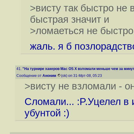
>висту так быстро не 
быстрая значит и
>ломаеться не быстро
жаль. я б позлорадств
41.
"На турнире хакеров Mac OS X взломали меньше чем за мину
Сообщение от
Аноним
(ok) on 31-Мрт-08, 05:23
>висту не взломали - о
Сломали... :P.Уцелел в 
убунтой :)