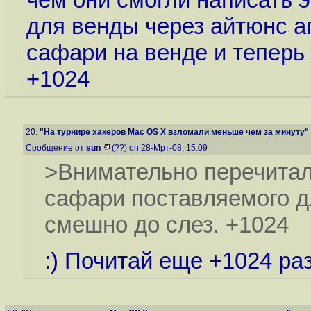
для венды через айтюнс а
сафари на венде и теперь 
+1024
20.
"На турнире хакеров Mac OS X взломали меньше чем за минуту"
Сообщение от
sun
(??) on 28-Мрт-08, 15:09
>Внимательно перечитал б
сафари поставляемого д
смешно до слез. +1024
:) Почитай еще +1024 раз