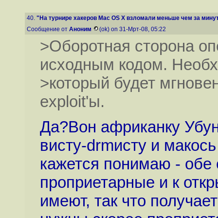
40.
"На турнире хакеров Mac OS X взломали меньше чем за мину
Сообщение от
Аноним
(ok) on 31-Мрт-08, 05:22
>Оборотная сторона оп
исходным кодом. Необхо
>который будет мгновен
exploit'ы.
Да?Вон африканку Убунт
висту-drmисту и макось
кажется понимаю - обе
проприетарные и к отк
имеют, так что получае