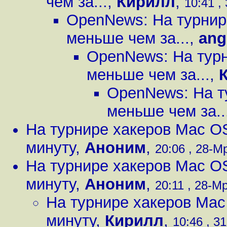
чем за...
,
Кирилл
,
10:41 ,
OpenNews: На турнир
меньше чем за...
,
ang
OpenNews: На тур
меньше чем за...
,
OpenNews: На т
меньше чем за..
На турнире хакеров Mac O
минуту
,
Аноним
,
20:06 , 28-Мр
На турнире хакеров Mac O
минуту
,
Аноним
,
20:11 , 28-Мр
На турнире хакеров Mac
минуту
,
Кирилл
,
10:46 , 31