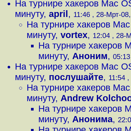
На турнире хакеров Mac O
минуту
,
april
,
11:46 , 28-Мрт-08,
На турнире хакеров Mac
минуту
,
vortex
,
12:04 , 28-М
На турнире хакеров 
минуту
,
Аноним
,
05:13
На турнире хакеров Mac O
минуту
,
послушайте
,
11:54 ,
На турнире хакеров Mac
минуту
,
Andrew Kolcho
На турнире хакеров 
минуту
,
Анонима
,
22:0
На турнире хакеров 