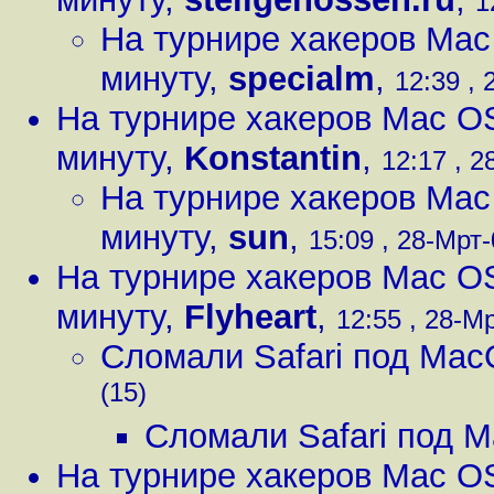
1
На турнире хакеров Mac
минуту
,
specialm
,
12:39 , 
На турнире хакеров Mac O
минуту
,
Konstantin
,
12:17 , 2
На турнире хакеров Mac
минуту
,
sun
,
15:09 , 28-Мрт-
На турнире хакеров Mac O
минуту
,
Flyheart
,
12:55 , 28-Мр
Сломали Safari под Ma
(15)
Сломали Safari под 
На турнире хакеров Mac O