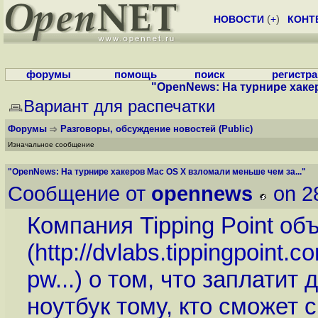
НОВОСТИ
(
+
)
КОНТ
форумы
помощь
поиск
регистр
"OpenNews: На турнире хакер
Вариант для распечатки
Форумы
Разговоры, обсуждение новостей
(Public)
Изначальное сообщение
"OpenNews: На турнире хакеров Mac OS X взломали меньше чем за..."
Сообщение от
opennews
on 2
Компания Tipping Point об
(
http://dvlabs.tippingpoint.
pw...
) о том, что заплатит
ноутбук тому, кто сможет 