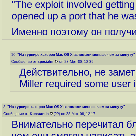
"The exploit involved getting
opened up a port that he was 
Именно поэтому он получил
10.
"На турнире хакеров Mac OS X взломали меньше чем за минуту"
Сообщение от
specialm
on 28-Мрт-08, 12:39
Действительно, не заметил
Miller required some user
8.
"На турнире хакеров Mac OS X взломали меньше чем за минуту"
Сообщение от
Konstantin
(??) on 28-Мрт-08, 12:17
Внимательно перечитал бл
чем они смогли написать 