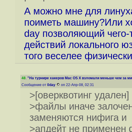
А можно мне для линух
поиметь машину?Или хо
day позволяющий чего-т
действий локального ю
того веселее физически
48
.
"На турнире хакеров Mac OS X взломали меньше чем за м
Сообщение от
0day
on 22-Апр-08, 02:31
>[оверквотинг удален]
>файлы иначе залочены
заменяются нифига и
>апдейт не применен ф