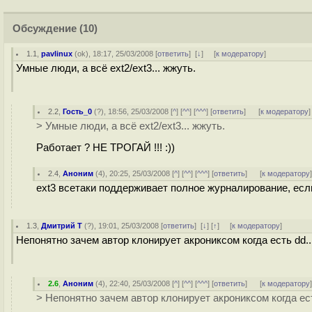
Обсуждение
(10)
1.1
,
pavlinux
(
ok
), 18:17, 25/03/2008 [
ответить
]
[
↓
] [
к модератору
]
Умные люди, а всё ext2/ext3... жжуть.
2.2
,
Гость_0
(
?
), 18:56, 25/03/2008 [
^
] [
^^
] [
^^^
] [
ответить
]
[
к модератору
]
> Умные люди, а всё ext2/ext3... жжуть.
Работает ? НЕ ТРОГАЙ !!! :))
2.4
,
Аноним
(
4
), 20:25, 25/03/2008 [
^
] [
^^
] [
^^^
] [
ответить
]
[
к модератору
ext3 всетаки поддерживает полное журналирование, если
1.3
,
Дмитрий Т
(
?
), 19:01, 25/03/2008 [
ответить
]
[
↓
] [
↑
] [
к модератору
]
Непонятно зачем автор клонирует акрониксом когда есть dd..
2.6
,
Аноним
(
4
), 22:40, 25/03/2008 [
^
] [
^^
] [
^^^
] [
ответить
]
[
к модератору
> Непонятно зачем автор клонирует акрониксом когда ест