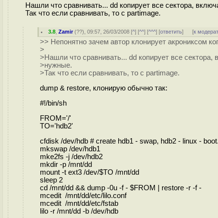
Нашли что сравнивать... dd копирует все сектора, вклю
Так что если сравнивать, то с partimage.
3.8
,
Zamir
(
??
), 09:57, 26/03/2008 [
^
] [
^^
] [
^^^
] [
ответить
]
[
к модера
>> Непонятно зачем автор клонирует акрониксом когд
>
>Нашли что сравнивать... dd копирует все сектора,
>нужные.
>Так что если сравнивать, то с partimage.
dump & restore, клонирую обычно так:
#!/bin/sh
FROM='/'
TO='hdb2'
cfdisk /dev/hdb # create hdb1 - swap, hdb2 - linux - boot
mkswap /dev/hdb1
mke2fs -j /dev/hdb2
mkdir -p /mnt/dd
mount -t ext3 /dev/$TO /mnt/dd
sleep 2
cd /mnt/dd && dump -0u -f - $FROM | restore -r -f -
mcedit /mnt/dd/etc/lilo.conf
mcedit /mnt/dd/etc/fstab
lilo -r /mnt/dd -b /dev/hdb