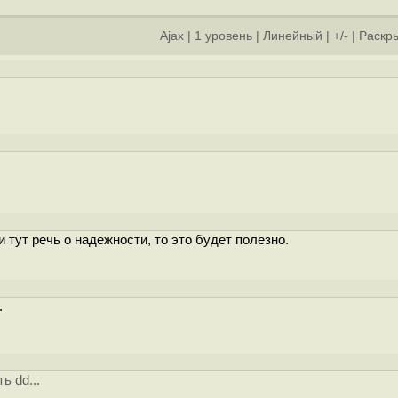
Ajax
|
1 уровень
|
Линейный
|
+/-
|
Раскры
]
 тут речь о надежности, то это будет полезно.
.
]
ь dd...