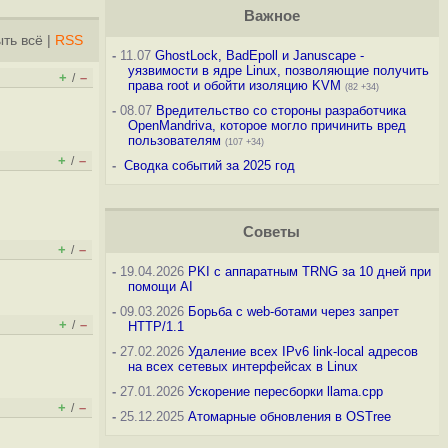
Важное
ть всё
|
RSS
-
11.07
GhostLock, BadEpoll и Januscape -
уязвимости в ядре Linux, позволяющие получить
+
–
/
права root и обойти изоляцию KVM
(82 +34)
-
08.07
Вредительство со стороны разработчика
OpenMandriva, которое могло причинить вред
пользователям
(107 +34)
+
–
/
-
Сводка событий за 2025 год
Советы
+
–
/
-
19.04.2026
PKI с аппаратным TRNG за 10 дней при
помощи AI
-
09.03.2026
Борьба с web-ботами через запрет
+
–
/
HTTP/1.1
-
27.02.2026
Удаление всех IPv6 link-local адресов
на всех сетевых интерфейсах в Linux
-
27.01.2026
Ускорение пересборки llama.cpp
+
–
/
-
25.12.2025
Атомарные обновления в OSTree