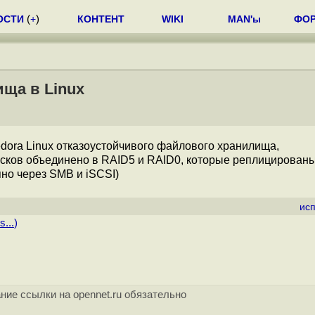
ОСТИ
(
+
)
КОНТЕНТ
WIKI
MAN'ы
ФО
ща в Linux
edora Linux отказоустойчивого файлового хранилища,
исков объединено в RAID5 и RAID0, которые реплицированы
но через SMB и iSCSI)
ис
s...
)
ние ссылки на opennet.ru обязательно