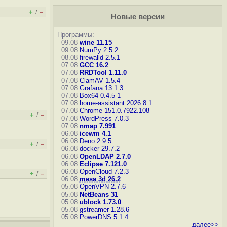
+
–
/
Новые версии
Программы:
09.08
wine 11.15
09.08
NumPy 2.5.2
08.08
firewalld 2.5.1
07.08
GCC 16.2
07.08
RRDTool 1.11.0
07.08
ClamAV 1.5.4
07.08
Grafana 13.1.3
07.08
Box64 0.4.5-1
07.08
home-assistant 2026.8.1
07.08
Chrome 151.0.7922.108
+
–
/
07.08
WordPress 7.0.3
07.08
nmap 7.991
06.08
icewm 4.1
06.08
Deno 2.9.5
+
–
/
06.08
docker 29.7.2
06.08
OpenLDAP 2.7.0
06.08
Eclipse 7.121.0
06.08
OpenCloud 7.2.3
+
–
/
06.08
mesa 3d 26.2
05.08
OpenVPN 2.7.6
05.08
NetBeans 31
05.08
ublock 1.73.0
05.08
gstreamer 1.28.6
05.08
PowerDNS 5.1.4
далее>>