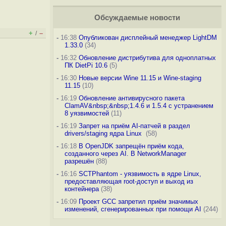
Обсуждаемые новости
+
–
/
-
16:38
Опубликован дисплейный менеджер LightDM
1.33.0
(34)
-
16:32
Обновление дистрибутива для одноплатных
ПК DietPi 10.6
(5)
-
16:30
Новые версии Wine 11.15 и Wine-staging
11.15
(10)
-
16:19
Обновление антивирусного пакета
ClamAV&nbsp;&nbsp;1.4.6 и 1.5.4 с устранением
8 уязвимостей
(11)
-
16:19
Запрет на приём AI-патчей в раздел
drivers/staging ядра Linux
(58)
-
16:18
В OpenJDK запрещён приём кода,
созданного через AI. В NetworkManager
разрешён
(88)
-
16:16
SCTPhantom - уязвимость в ядре Linux,
предоставляющая root-доступ и выход из
контейнера
(38)
-
16:09
Проект GCC запретил приём значимых
изменений, сгенерированных при помощи AI
(244)