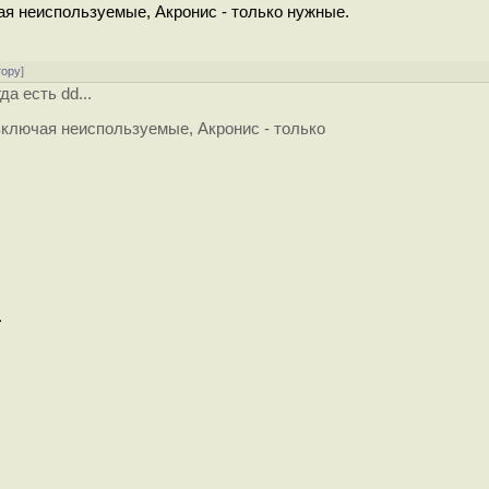
чая неиспользуемые, Акронис - только нужные.
тору
]
а есть dd...
 включая неиспользуемые, Акронис - только
.