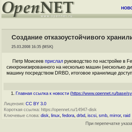
НОВ
Создание отказоустойчивого хранили
25.03.2008 16:35 (MSK)
Петр Моисеев
прислал
руководство по настройке в F
синхронизированного на несколько машин (несколько д
машину посредством DRBD, итоговое хранилище доступ
Главная ссылка к новости (
https://www.opennet.ru/base/sy
Лицензия:
CC BY 3.0
Короткая ссылка: https://opennet.ru/14947-disk
Ключевые слова:
disk
,
linux
,
fedora
,
drbd
,
iscsi
,
smb
,
mirror
,
raid
При перепечатке указа