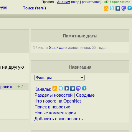
Профиль:
Аноним
(
вход
|
регистрация
)
неRU
opennet.me
РУМ
Поиск
(
теги
)
Памятные даты
17 июля
Slackware
исполнилось 33 года
 на другую
Навигация
+
–
править
/
Каналы:
Разделы новостей
|
Сводные
Что нового на OpenNet
Поиск в новостях
Новые комментарии
Добавить свою новость