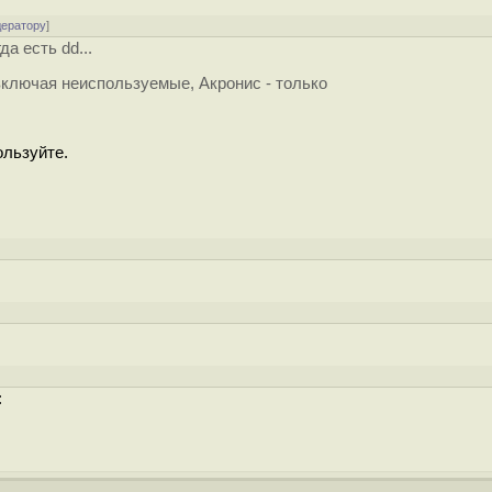
дератору
]
а есть dd...
 включая неиспользуемые, Акронис - только
ользуйте.
: