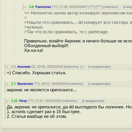
3.9
,
Fantomas
(
??
), 17:09, 26/03/2008 [
^
] [
^^
] [
^^^
] [
ответить
]
[
к мо
>> Непонятно зачем автор клонирует акрониксом когд
>
>Нашли что сравнивать... dd копирует все сектора,
>нужные.
>Так что если сравнивать, то с partimage.
Правильно, юзайте Акронис и ничего больше не исп
Оболденный выбор!!!
Ха-ха-ха!
1.5
,
Аноним
(
5
), 20:58, 25/03/2008 [
ответить
]
[
↑
] [
к модератору
]
=) Спасибо. Хорошая статья.
1.7
,
Валентин
(
??
), 08:52, 26/03/2008 [
ответить
]
[
к модератору
]
акронис не является opensource...
1.10
,
Петр
(
??
), 17:51, 26/03/2008 [
ответить
]
[
к модератору
]
Да, акронис не opensource, да dd выглядело бы логичнее. Но
1. acronis сделает раз в 15 быстрее.
2. Статья ваабще не об этом.