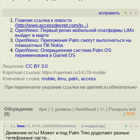
+
–
исправить
/
Главная ссылка к новости
(
http://www.accessdevnet.com/in...
)
OpenNews: Первый релиз мобильной платформы LiMo
выйдет в марте
OpenNews: Приложения Palm смогут выполняться на
планшетных ПК Nokia
OpenNews: Операционная система Palm OS
переименована в Garnet OS
Лицензия:
CC BY 3.0
Короткая ссылка: https://opennet.ru/14178-mobile
Ключевые слова:
mobile
,
limu
,
palm
,
access
При перепечатке указание ссылки на opennet.ru обязательно
Обсуждение
Ajax
|
1 уровень
|
Линейный
|
+/-
|
Раскрыть всё
(8)
|
RSS
+
–
1.1
,
Sava
(
?
), 19:43, 12/02/2008 [
ответить
]
[
к модератору
]
/
Движение есть! Может и под Palm Treo доделают разные
телефонные части...