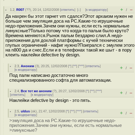
+
–
1.2
,
R007
(
??
), 20:14, 12/02/2008 [
ответить
]
[
↓
] [
к модератору
]
/
Да нахрен бы этот гарнет vm сдался?Этот архаизм нужен не
больше чем эмуляция доса на PC.Какие-то игрушечные
недо-приложения.Зачем они нужны, если есть нормальные
линуксные?Только потому что когда-то пальм было круто?
Времена меняются.Рынок пальм бездарно слил.А недо-
приложения для дохлой платформы с кучей технически
глупых ограничений - нафиг нужно?Поигрался с эмулем этого
на n800 да и снес.Если и в телефонах такой же шыт - в пору
клеить наклейки defective by design.
2.3
,
Аноним
(
3
), 20:25, 12/02/2008 [
^
] [
^^
] [
^^^
] [
ответить
]
+
–
/
[
к модератору
]
Под палм написано достаточно много
специализированного софта для автоматизации.
2.4
,
Все тот же аноним
(
?
), 20:27, 12/02/2008 [
^
] [
^^
] [
^^^
]
+
–
/
[
ответить
]
[
к модератору
]
Наклейки defective by design - это пять.
2.5
,
uldus
(
ok
), 21:47, 12/02/2008 [
^
] [
^^
] [
^^^
] [
ответить
]
+
–
/
[
к модератору
]
>эмуляция доса на PC.Какие-то игрушечные недо-
приложения.Зачем они нужны, если есть нормальные
>линуксные?