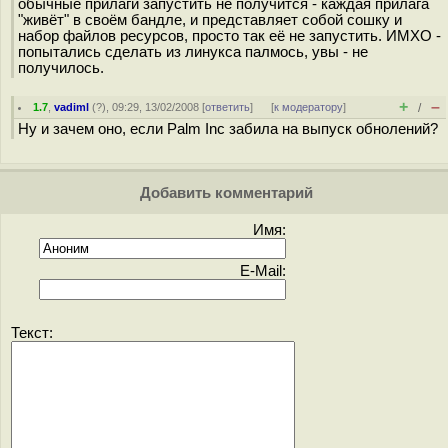
обычные прилаги запустить не получится - каждая прилага
"живёт" в своём бандле, и представляет собой сошку и
набор файлов ресурсов, просто так её не запустить. ИМХО -
попытались сделать из линукса палмось, увы - не
получилось.
+
–
1.7
,
vadiml
(
?
), 09:29, 13/02/2008 [
ответить
]
[
к модератору
]
/
Ну и зачем оно, если Palm Inc забила на выпуск обнолений?
Добавить комментарий
Имя:
E-Mail:
Текст: