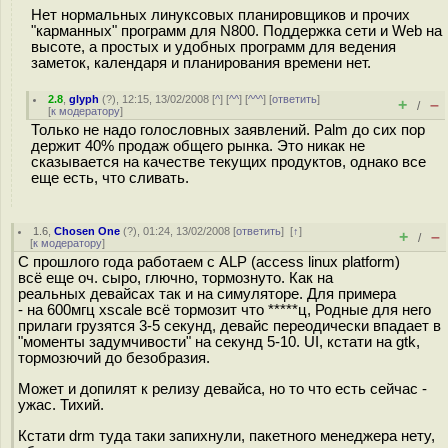
Нет нормальных линуксовых планировщиков и прочих
"карманных" программ для N800. Поддержка сети и Web на
высоте, а простых и удобных программ для ведения
заметок, календаря и планирования времени нет.
2.8
,
glyph
(
?
), 12:15, 13/02/2008 [
^
] [
^^
] [
^^^
] [
ответить
]
+
–
/
[
к модератору
]
Только не надо голословных заявлений. Palm до сих пор
держит 40% продаж общего рынка. Это никак не
сказывается на качестве текущих продуктов, однако все
еще есть, что сливать.
1.6
,
Chosen One
(
?
), 01:24, 13/02/2008 [
ответить
]
[
↑
]
+
–
/
[
к модератору
]
С прошлого года работаем с ALP (access linux platform)
всё еще оч. сыро, глючно, тормознуто. Как на
реальных девайсах так и на симуляторе. Для примера
- на 600мгц xscale всё тормозит что *****ц, Родные для него
прилаги грузятся 3-5 секунд, девайс переодически впадает в
"моменты задумчивости" на секунд 5-10. UI, кстати на gtk,
тормозючий до безобразия.
Может и допилят к релизу девайса, но то что есть сейчас -
ужас. Тихий.
Кстати drm туда таки запихнули, пакетного менеджера нету,