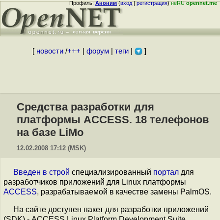
Профиль:
Аноним
(
вход
|
регистрация
)
неRU
opennet.me
[
новости
/
+++
|
форум
|
теги
|
]
Средства разработки для
платформы ACCESS. 18 телефонов
на базе LiMo
12.02.2008 17:12 (MSK)
Введен в строй
специализированный
портал
для
разработчиков приложений для Linux платформы
ACCESS
, разрабатываемой в качестве замены PalmOS.
На сайте доступен пакет для разработки приложений
(SDK) - ACCESS Linux Platform Development Suite,