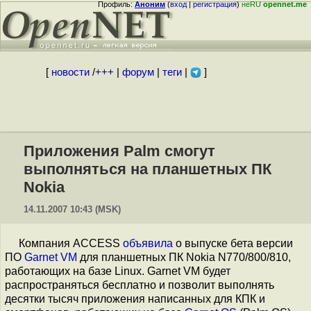
Профиль:
Аноним
(
вход
|
регистрация
)
неRU
opennet.me
[
новости
/
+++
|
форум
|
теги
|
]
Приложения Palm смогут
выполняться на планшетных ПК
Nokia
14.11.2007 10:43 (MSK)
Компания ACCESS
объявила
о выпуске бета версии
ПО
Garnet VM
для планшетных ПК Nokia N770/800/810,
работающих на базе Linux. Garnet VM будет
распространяться бесплатно и позволит выполнять
десятки тысяч приложения написанных для КПК и