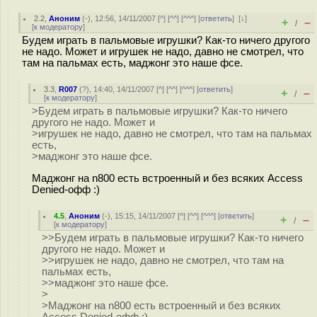
2.2
,
Аноним
(
-
), 12:56, 14/11/2007 [
^
] [
^^
] [
^^^
] [
ответить
]
[
↓
]
+
–
/
[
к модератору
]
Будем играть в пальмовые игрушки? Как-то ничего другого
не надо. Может и игрушек не надо, давно не смотрел, что
там на пальмах есть, маджонг это наше фсе.
3.3
,
R007
(
?
), 14:40, 14/11/2007 [
^
] [
^^
] [
^^^
] [
ответить
]
+
–
/
[
к модератору
]
>Будем играть в пальмовые игрушки? Как-то ничего
другого не надо. Может и
>игрушек не надо, давно не смотрел, что там на пальмах
есть,
>маджонг это наше фсе.
Маджонг на n800 есть встроенный и без всяких Access
Denied-офф :)
4.5
,
Аноним
(
-
), 15:15, 14/11/2007 [
^
] [
^^
] [
^^^
] [
ответить
]
+
–
/
[
к модератору
]
>>Будем играть в пальмовые игрушки? Как-то ничего
другого не надо. Может и
>>игрушек не надо, давно не смотрел, что там на
пальмах есть,
>>маджонг это наше фсе.
>
>Маджонг на n800 есть встроенный и без всяких