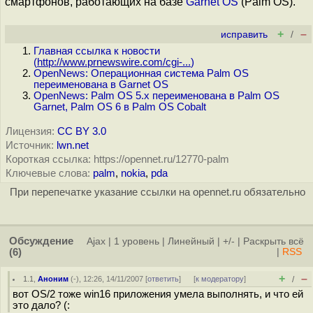
смартфонов, работающих на базе
Garnet OS
(Palm OS).
+
–
исправить
/
Главная ссылка к новости
(
http://www.prnewswire.com/cgi-...
)
OpenNews: Операционная система Palm OS
переименована в Garnet OS
OpenNews: Palm OS 5.x переименована в Palm OS
Garnet, Palm OS 6 в Palm OS Cobalt
Лицензия:
CC BY 3.0
Источник:
lwn.net
Короткая ссылка: https://opennet.ru/12770-palm
Ключевые слова:
palm
,
nokia
,
pda
При перепечатке указание ссылки на opennet.ru обязательно
Обсуждение
Ajax
|
1 уровень
|
Линейный
|
+/-
|
Раскрыть всё
(6)
|
RSS
+
–
1.1
,
Аноним
(
-
), 12:26, 14/11/2007 [
ответить
]
[
к модератору
]
/
вот OS/2 тоже win16 приложения умела выполнять, и что ей
это дало? (: