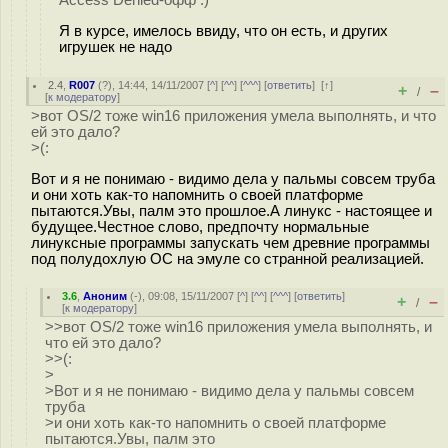
Access Denied-офф :)
Я в курсе, имелось ввиду, что он есть, и других
игрушек не надо
2.4
,
R007
(
?
), 14:44, 14/11/2007 [
^
] [
^^
] [
^^^
] [
ответить
]
[
↑
]
+
–
/
[
к модератору
]
>вот OS/2 тоже win16 приложения умела выполнять, и что
ей это дало?
>(:
Вот и я не понимаю - видимо дела у пальмы совсем труба
и они хоть как-то напомнить о своей платформе
пытаются.Увы, палм это прошлое.А линукс - настоящее и
будущее.Честное слово, предпочту нормальные
линуксные программы запускать чем древние программы
под полудохлую ОС на эмуле со странной реализацией.
3.6
,
Аноним
(
-
), 09:08, 15/11/2007 [
^
] [
^^
] [
^^^
] [
ответить
]
+
–
/
[
к модератору
]
>>вот OS/2 тоже win16 приложения умела выполнять, и
что ей это дало?
>>(:
>
>Вот и я не понимаю - видимо дела у пальмы совсем
труба
>и они хоть как-то напомнить о своей платформе
пытаются.Увы, палм это