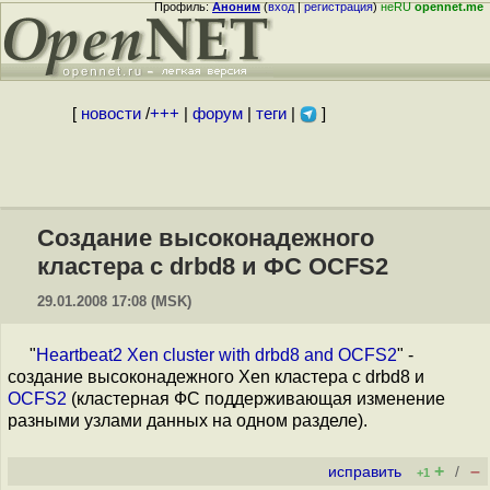
Профиль:
Аноним
(
вход
|
регистрация
)
неRU
opennet.me
[
новости
/
+++
|
форум
|
теги
|
]
Создание высоконадежного
кластера с drbd8 и ФС OCFS2
29.01.2008 17:08 (MSK)
"
Heartbeat2 Xen cluster with drbd8 and OCFS2
" -
создание высоконадежного Xen кластера с drbd8 и
OCFS2
(кластерная ФС поддерживающая изменение
разными узлами данных на одном разделе).
+
–
исправить
/
+1