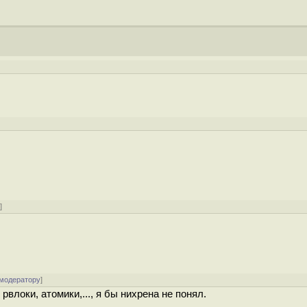
у
]
 модератору
]
рвлоки, атомики,..., я бы нихрена не понял.