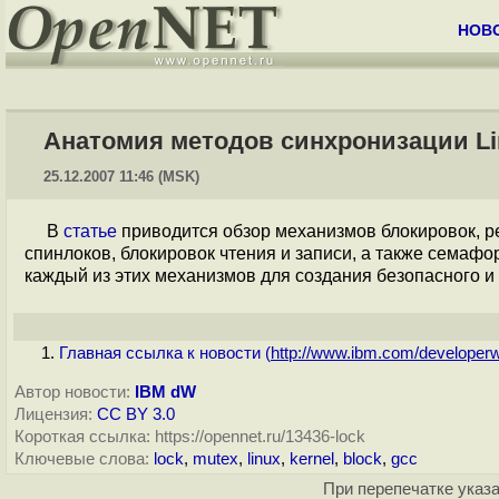
НОВ
Анатомия методов синхронизации Li
25.12.2007 11:46 (MSK)
В
статье
приводится обзор механизмов блокировок, ре
спинлоков, блокировок чтения и записи, а также семафор
каждый из этих механизмов для создания безопасного и
Главная ссылка к новости (
http://www.ibm.com/developerw
Автор новости:
IBM dW
Лицензия:
CC BY 3.0
Короткая ссылка: https://opennet.ru/13436-lock
Ключевые слова:
lock
,
mutex
,
linux
,
kernel
,
block
,
gcc
При перепечатке указа