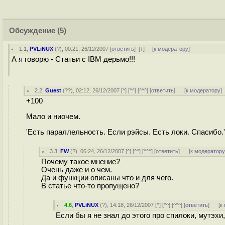
Обсуждение
(5)
1.1
,
PVLiNUX
(
?
), 00:21, 26/12/2007 [
ответить
]
[
↓
] [
к модератору
]
А я говорю - Cтатьи с IBM дерьмо!!!
2.2
,
Guest
(
??
), 02:12, 26/12/2007 [
^
] [
^^
] [
^^^
] [
ответить
]
[
к модератору
]
+100
Мало и ниочем.
'Есть параллельность. Если рэйсы. Есть локи. Спасибо.'
3.3
,
FW
(
?
), 06:24, 26/12/2007 [
^
] [
^^
] [
^^^
] [
ответить
]
[
к модератор
Почему такое мнение?
Очень даже и о чем.
Да и функции описаны что и для чего.
В статье что-то пропущено?
4.6
,
PVLiNUX
(
?
), 14:18, 26/12/2007 [
^
] [
^^
] [
^^^
] [
ответить
]
[
к
Если бы я не знал до этого про спилоки, мутэхи, 