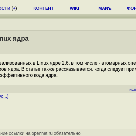
ОСТИ
(
+
)
КОНТЕНТ
WIKI
MAN'ы
ФО
nux ядра
ализованных в Linux ядре 2.6, в том числе - атомарных оп
ов ядра. В статье также рассказывается, когда следует пр
 эффективного кода ядра.
ис
o...
)
ние ссылки на opennet.ru обязательно