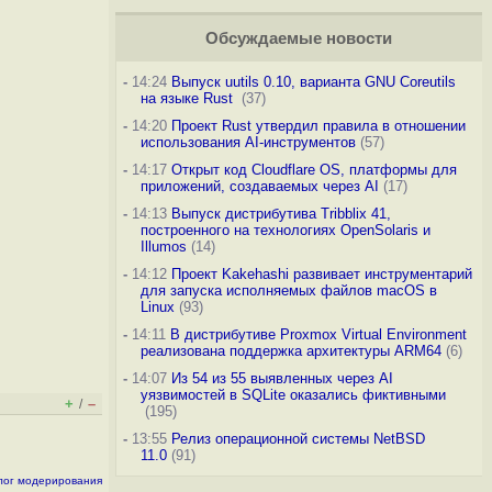
Обсуждаемые новости
-
14:24
Выпуск uutils 0.10, варианта GNU Coreutils
на языке Rust
(37)
-
14:20
Проект Rust утвердил правила в отношении
использования AI-инструментов
(57)
-
14:17
Открыт код Cloudflare OS, платформы для
приложений, создаваемых через AI
(17)
-
14:13
Выпуск дистрибутива Tribblix 41,
построенного на технологиях OpenSolaris и
Illumos
(14)
-
14:12
Проект Kakehashi развивает инструментарий
для запуска исполняемых файлов macOS в
Linux
(93)
-
14:11
В дистрибутиве Proxmox Virtual Environment
реализована поддержка архитектуры ARM64
(6)
-
14:07
Из 54 из 55 выявленных через AI
уязвимостей в SQLite оказались фиктивными
+
–
/
(195)
-
13:55
Релиз операционной системы NetBSD
11.0
(91)
лог модерирования