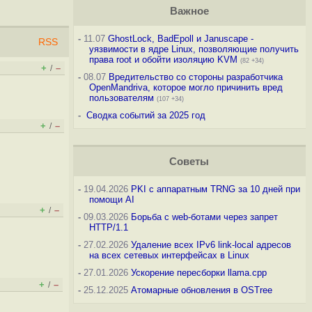
Важное
-
11.07
GhostLock, BadEpoll и Januscape -
RSS
уязвимости в ядре Linux, позволяющие получить
права root и обойти изоляцию KVM
(82 +34)
+
–
/
-
08.07
Вредительство со стороны разработчика
OpenMandriva, которое могло причинить вред
пользователям
(107 +34)
-
Сводка событий за 2025 год
+
–
/
Советы
-
19.04.2026
PKI с аппаратным TRNG за 10 дней при
помощи AI
+
–
/
-
09.03.2026
Борьба с web-ботами через запрет
HTTP/1.1
-
27.02.2026
Удаление всех IPv6 link-local адресов
на всех сетевых интерфейсах в Linux
-
27.01.2026
Ускорение пересборки llama.cpp
+
–
/
-
25.12.2025
Атомарные обновления в OSTree