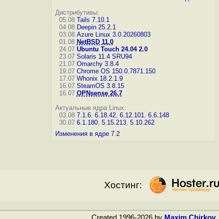
Дистрибутивы:
05.08
Tails 7.10.1
04.08
Deepin 25.2.1
03.08
Azure Linux 3.0.20260803
01.08
NetBSD 11.0
24.07
Ubuntu Touch 24.04 2.0
23.07
Solaris 11.4 SRU94
21.07
Omarchy 3.8.4
19.07
Chrome OS 150.0.7871.150
17.07
Whonix 18.2.1.9
16.07
SteamOS 3.8.15
16.07
OPNsense 26.7
Актуальные ядра Linux:
03.08
7.1.6
,
6.18.42
,
6.12.101
,
6.6.148
30.07
6.1.180
,
5.15.213
,
5.10.262
Изменения в ядре 7.2
Хостинг:
Created 1996-2026 by
Maxim Chirkov