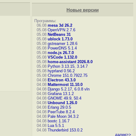
Новые версии
Программы:
06.08
mesa 3d 26.2
05.08
OpenVPN 2.7.6
05.08
NetBeans 31
05.08
ublock 1.73.0
05.08
gstreamer 1.28.6
05.08
PowerDNS 5.1.4
05.08
node.js 26.7.0
05.08
VSCode 1.132.0
05.08
home-assistant 2026.8.0
05.08
Python 3.13.15, 3.14.7
05.08
hyprland 0.56.2
05.08
Chrome 151.0.7922.75
04.08
Electron 43.3.0
04.08
Mattermost 11.10.0
04.08
Django 5.2.17, 6.0.8
vln
04.08
Grafana 13.1.2
04.08
GNOME 49.9, 50.4
04.08
Unbound 1.26.0
04.08
Erlang 29.0.5
04.08
PeerTube 8.2.4
04.08
Pale Moon 34.3.2
04.08
bootc 1.16.7
04.08
Lua 5.5.1
04.08
Thunderbird 153.0.2
далее>>