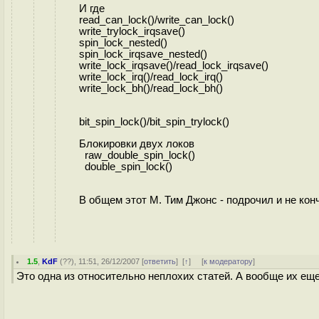
И где
read_can_lock()/write_can_lock()
write_trylock_irqsave()
spin_lock_nested()
spin_lock_irqsave_nested()
write_lock_irqsave()/read_lock_irqsave()
write_lock_irq()/read_lock_irq()
write_lock_bh()/read_lock_bh()
bit_spin_lock()/bit_spin_trylock()
Блокировки двух локов
raw_double_spin_lock()
double_spin_lock()
В общем этот М. Тим Джонс - подрочил и не кончил
1.5
,
KdF
(
??
), 11:51, 26/12/2007 [
ответить
]
[
↑
] [
к модератору
]
Это одна из относительно неплохих статей. А вообще их еще