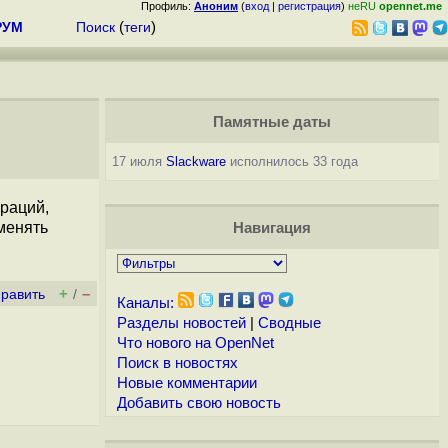
Профиль:
Аноним
(
вход
|
регистрация
)
неRU
opennet.me
РУМ
Поиск
(
теги
)
Памятные даты
17 июля
Slackware
исполнилось 33 года
ераций,
именять
Навигация
+
–
править
/
Каналы:
Разделы новостей
|
Сводные
Что нового на OpenNet
Поиск в новостях
Новые комментарии
Добавить свою новость