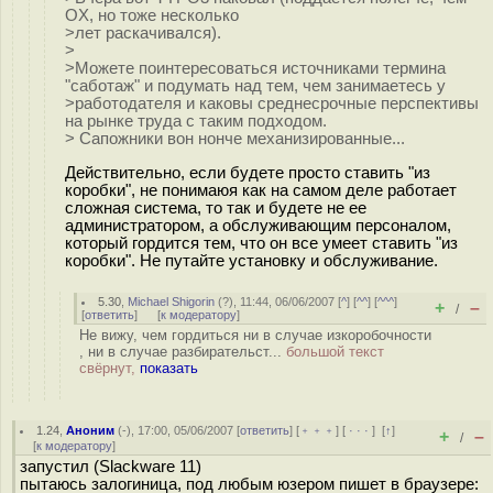
OX, но тоже несколько
>лет раскачивался).
>
>Можете поинтересоваться источниками термина
"саботаж" и подумать над тем, чем занимаетесь у
>работодателя и каковы среднесрочные перспективы
на рынке труда с таким подходом.
> Сапожники вон нонче механизированные...
Действительно, если будете просто ставить "из
коробки", не понимаюя как на самом деле работает
сложная система, то так и будете не ее
администратором, а обслуживающим персоналом,
который гордится тем, что он все умеет ставить "из
коробки". Не путайте установку и обслуживание.
5.30
,
Michael Shigorin
(
?
), 11:44, 06/06/2007 [
^
] [
^^
] [
^^^
]
+
–
/
[
ответить
]
[
к модератору
]
Не вижу, чем гордиться ни в случае изкоробочности
, ни в случае разбирательст...
большой текст
свёрнут,
показать
1.24
,
Аноним
(
-
), 17:00, 05/06/2007 [
ответить
] [
﹢﹢﹢
] [
· · ·
]
[
↑
]
+
–
/
[
к модератору
]
запустил (Slackware 11)
пытаюсь залогиница, под любым юзером пишет в браузере: