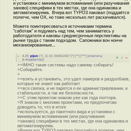
и установки с минимумом вспоминания (или разучивания
заново) специфики в тех местах, где она одинакова и
автоматизируема. Вчера вот TYPO3 паковал (поддаётся
полегче, чем OX, но тоже несколько лет раскачивался).
Можете поинтересоваться источниками термина
"саботаж" и подумать над тем, чем занимаетесь у
работодателя и каковы среднесрочные перспективы на
рынке труда с таким подходом. Сапожники вон нонче
механизированные...
4.29
,
pijon
(
?
), 11:10, 06/06/2007 [
^
] [
^^
] [
^^^
] [
ответить
]
+
–
/
[
к модератору
]
>>IMHO такие системы надо самому собирать!
>Собирайте.
>
>>взять и установить, это удел ламеров и раздолбаев,
которые не знают как работает
>>вся связка, и не парятся о ее администрировании, и
стабильности, а так же безопасности.
>>С этим проектом знаком уже как года полтора.
>Я знаком с многими проектами, но предпочитаю
доводить то, что в итоге
>используется, до пакетного вида и установки с
минимумом вспоминания (или разучивания
>заново) специфики в тех местах, где она одинакова и
автоматизируема.
>Вчера вот TYPO3 паковал (поддаётся полегче, чем