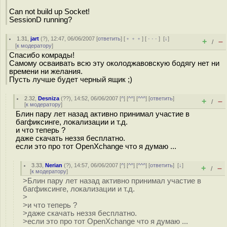
Can not build up Socket!
SessionD running?
1.31
,
jart
(
?
), 12:47, 06/06/2007 [
ответить
] [
﹢﹢﹢
] [
· · ·
]
[
↓
]
+
–
/
[
к модератору
]
Спасибо комрады!
Самому осваивать всю эту околоджавовскую бодягу нет ни
времени ни желания.
Пусть лучше будет черный ящик ;)
2.32
,
Desniza
(
??
), 14:52, 06/06/2007 [
^
] [
^^
] [
^^^
] [
ответить
]
+
–
/
[
к модератору
]
Блин пару лет назад активно принимал участие в
багфиксинге, локализации и т.д.
и что теперь ?
даже скачать неззя бесплатно.
если это про тот OpenXchange что я думаю ...
3.33
,
Nerian
(
?
), 14:57, 06/06/2007 [
^
] [
^^
] [
^^^
] [
ответить
]
[
↓
]
+
–
/
[
к модератору
]
>Блин пару лет назад активно принимал участие в
багфиксинге, локализации и т.д.
>
>и что теперь ?
>даже скачать неззя бесплатно.
>если это про тот OpenXchange что я думаю ...