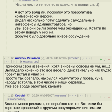
>Если нет, то теперь есть шанс, что появится. ;))
А вот это вряд ли, посколку это прерогатива
коммерческой версии.
Видел несколько потуг сделать самодельные
интерфейсы администратора, но
увы все они были более чем безнадежны. Кстати по
этому поводу у них на
форуме было довольно живое обсуждение.
1.12
,
Алексей Игнатьев
(
?
), 20:26, 04/06/2007 [
ответить
] [
﹢﹢﹢
]
+
–
/
[
· · ·
]
[
↑
] [
к модератору
]
Приносим свои извенения (хотя виновны совсем не мы, но...)
Выглядело конечно это всё весело, действительно как будто
проект встал и упал :-)
Просто так совпало, накрылся коммутатор у прова, куча
народу встряла, в том числе и наши серваки...
Уже всё вроде работает, качайте!
1.13
,
Cobold
(
??
), 20:29, 04/06/2007 [
ответить
] [
﹢﹢﹢
] [
· · ·
]
[
↓
]
+
–
/
[
к модератору
]
Больно много рекламы, не серьёзно как-то. Вот если бы
короткое сравнениё с другими популярными системами
привели.