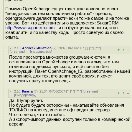
Помимо OpenXchange существует уже довольно много
"передовых систем коллективной работы" - opencrx,
opengroupware делают практически то же самое, и на том же
уровне. Вот кто действительно выделяется: SugarCRM
http://www.sugarcrm.com
- и по функциональности, и по
юзабилити, и по качеству кода. Просто советую из своего
опыта.
2.15
,
Алексей Игнатьев
(
?
), 20:46, 04/06/2007 [
^
] [
^^
] [
^^^
]
+
–
/
[
ответить
]
[
к модератору
]
После просмотра множества groupware-систем, я
остановился на OpenXchange именно потому, что там
отличная поддержка русского, и всё понятно без
инструкций. Пакет OpenXchnage_IS, разработанный нашей
компанией, для тех, кто ценит своё время, и хочет
получить сразу готовую вещь.
2.16
,
Квагга
(
?
), 21:34, 04/06/2007 [
^
] [
^^
] [
^^^
] [
ответить
]
+
–
/
[
к модератору
]
Да. Шугар рулит.
Но будьте будьте осторожны - накатывайте обновления
ТОЛЬКО на клонед инстанс оф продакшн сервер.
Что-то лечат, что-то гробят.
А экспорт-импорт данных доступен только в коммерческой
версии.