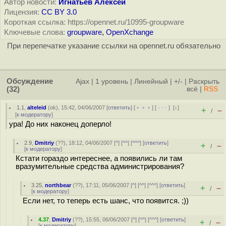
Автор новости:
Игнатьев Алексей
Лицензия:
CC BY 3.0
Короткая ссылка: https://opennet.ru/10995-groupware
Ключевые слова:
groupware
,
OpenXchange
При перепечатке указание ссылки на opennet.ru обязательно
Обсуждение
Ajax
|
1 уровень
|
Линейный
|
+/-
|
Раскрыть
(32)
всё
|
RSS
1.1
,
alteleid
(
ok
), 15:42, 04/06/2007 [
ответить
] [
﹢﹢﹢
] [
· · ·
]
[
↓
]
+
–
/
[
к модератору
]
ура! До них наконец доперло!
2.9
,
Dmitriy
(
??
), 18:12, 04/06/2007 [
^
] [
^^
] [
^^^
] [
ответить
]
+
–
/
[
к модератору
]
Кстати гораздо интереснее, а появились ли там
вразумительные средства администрирования?
3.25
,
northbear
(
??
), 17:11, 05/06/2007 [
^
] [
^^
] [
^^^
] [
ответить
]
+
–
/
[
к модератору
]
Если нет, то теперь есть шанс, что появится. ;))
4.37
,
Dmitriy
(
??
), 15:55, 06/06/2007 [
^
] [
^^
] [
^^^
] [
ответить
]
+
–
/
[
к модератору
]