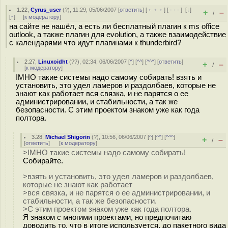
1.22
,
Cyrus_user
(
?
), 11:29, 05/06/2007 [
ответить
] [
﹢﹢﹢
] [
· · ·
]
[
↓
]
+
–
/
[
↑
] [
к модератору
]
на сайте не нашёл, а есть ли бесплатный плагин к ms office
outlook, а также плагин для evolution, а также взаимодействие
с календарями что идут плагинами к thunderbird?
2.27
,
Linuxoidht
(
??
), 02:34, 06/06/2007 [
^
] [
^^
] [
^^^
] [
ответить
]
+
–
/
[
к модератору
]
IMHO такие системы надо самому собирать! взять и
установить, это удел ламеров и раздолбаев, которые не
знают как работает вся связка, и не парятся о ее
администрировании, и стабильности, а так же
безопасности. С этим проектом знаком уже как года
полтора.
3.28
,
Michael Shigorin
(
?
), 10:56, 06/06/2007 [
^
] [
^^
] [
^^^
]
+
–
/
[
ответить
]
[
к модератору
]
>IMHO такие системы надо самому собирать!
Собирайте.
>взять и установить, это удел ламеров и раздолбаев,
которые не знают как работает
>вся связка, и не парятся о ее администрировании, и
стабильности, а так же безопасности.
>С этим проектом знаком уже как года полтора.
Я знаком с многими проектами, но предпочитаю
доводить то, что в итоге используется, до пакетного вида