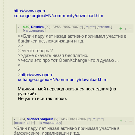
http://www.open-
xchange.org/ox/EN/community/download.htm
4.40
,
Desniza
(
??
), 23:56, 29/07/2007 [
^
] [
^^
] [
^^^
] [
ответить
]
+
–
/
[
к модератору
]
>>Блин пару лет назад активно принимал участие в
багфиксинге, локализации и т.д.
>>
>>и что теперь ?
>>даже скачать неззя бесплатно.
>>если это про тот OpenXchange что я думаю ...
>
>
>
http://www.open-
xchange.org/ox/EN/community/download.htm
Мдяяяя - мой перевод оказался последним (на
русский).
Не уж то все так плохо.
3.34
,
Michael Shigorin
(
?
), 14:58, 06/06/2007 [
^
] [
^^
] [
^^^
]
+
–
/
[
ответить
]
[
↑
] [
к модератору
]
>Блин пару лет назад активно принимал участие в
багфиксинге, локализации и т.д.