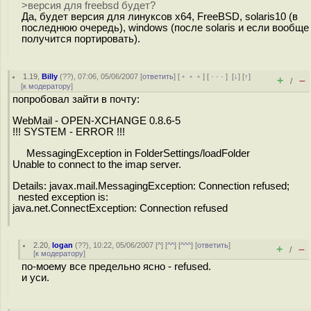
>версия для freebsd будет?
Да, будет версия для линуксов x64, FreeBSD, solaris10 (в
последнюю очередь), windows (после solaris и если вообще
получится портировать).
1.19
,
Billy
(
??
), 07:06, 05/06/2007 [
ответить
] [
﹢﹢﹢
] [
· · ·
]
[
↓
] [
↑
]
+
–
/
[
к модератору
]
попробовал зайти в почту:
WebMail - OPEN-XCHANGE 0.8.6-5
!!! SYSTEM - ERROR !!!
MessagingException in FolderSettings/loadFolder
Unable to connect to the imap server.
Details: javax.mail.MessagingException: Connection refused;
nested exception is:
java.net.ConnectException: Connection refused
2.20
,
logan
(
??
), 10:22, 05/06/2007 [
^
] [
^^
] [
^^^
] [
ответить
]
+
–
/
[
к модератору
]
по-моему все предельно ясно - refused.
и уси.