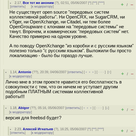
2.17
,
Все тот же аноним
(
?
), 02:51, 05/06/2007 [
^
] [
^^
] [
^^^
]
+
–
/
[
ответить
]
[
к модератору
]
Не существует open source "передовых систем
коллективной работы". Ни OpenCRX, ни SugarCRM, ни
vTiger, ни OpenXchange, ни Citadel, ни тем более
OpenGroupware с клонами на "передовые системы" не
тянут. Впрочем, и коммерческих "передовых систем" нет.
Качество примерно на одном уровне.
А по поводу OpenXchange "из коробки и с русским языком"
полезно только "с русским языком". Выложили бы просто
локализацию - было бы гораздо лучше.
1.14
,
Antonio
(
??
), 20:39, 04/06/2007 [
ответить
] [
﹢﹢﹢
] [
· · ·
]
[
↑
]
+
–
/
[
к модератору
]
Лично мне в этом проекте нравится его бесплатность в
совокупности с тем, что он ничем не уступает другим
подобным ПЛАТНЫМ системам коллективной
работы!!!
1.18
,
Abigor
(
??
), 05:16, 05/06/2007 [
ответить
] [
﹢﹢﹢
] [
· · ·
]
[
↓
]
+
–
/
[
к модератору
]
версия для freebsd будет?
2.23
,
Алексей Игнатьев
(
?
), 16:25, 05/06/2007 [
^
] [
^^
] [
^^^
]
+
–
/
[
ответить
]
[
к модератору
]