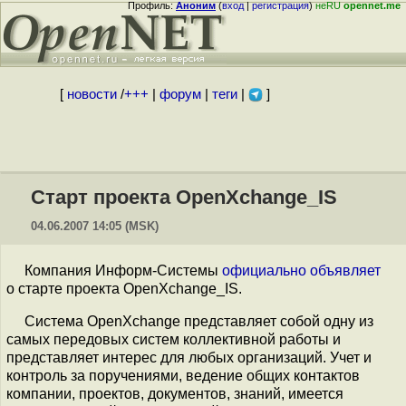
Профиль:
Аноним
(
вход
|
регистрация
)
неRU
opennet.me
[
новости
/
+++
|
форум
|
теги
|
]
Старт проекта OpenXchange_IS
04.06.2007 14:05 (MSK)
Компания Информ-Системы
официально объявляет
о старте проекта OpenXchange_IS.
Система OpenXchange представляет собой одну из
самых передовых систем коллективной работы и
представляет интерес для любых организаций. Учет и
контроль за поручениями, ведение общих контактов
компании, проектов, документов, знаний, имеется