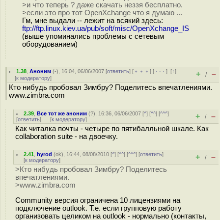
>и что теперь ? даже скачать неззя бесплатно.
>если это про тот OpenXchange что я думаю ...
Гм, мне выдали -- лежит на всякий здесь:
ftp://ftp.linux.kiev.ua/pub/soft/misc/OpenXchange_IS
(выше упоминались проблемы с сетевым
оборудованием)
1.38
,
Аноним
(
-
), 16:04, 06/06/2007 [
ответить
] [
﹢﹢﹢
] [
· · ·
]
[
↑
]
+
–
/
[
к модератору
]
Кто нибудь пробовал Зимбру? Поделитесь впечатлениями.
www.zimbra.com
2.39
,
Все тот же аноним
(
?
), 16:36, 06/06/2007 [
^
] [
^^
] [
^^^
]
+
–
/
[
ответить
]
[
к модератору
]
Как читалка почты - четыре по пятибалльной шкале. Как
collaboration suite - на двоечку.
2.41
,
hyrod
(
ok
), 16:44, 08/08/2010 [
^
] [
^^
] [
^^^
] [
ответить
]
+
–
/
[
к модератору
]
>Кто нибудь пробовал Зимбру? Поделитесь
впечатлениями.
>www.zimbra.com
Community версия ограничена 10 лицензиями на
подключение outlook. Т.е. если групповую работу
организовать целиком на outlook - нормально (контакты,