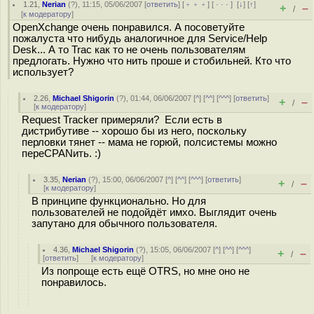
1.21
,
Nerian
(
?
), 11:15, 05/06/2007 [
ответить
] [
﹢﹢﹢
] [
· · ·
]
[
↓
] [
↑
]
+
–
/
[
к модератору
]
OpenXchange очень понравился. А посоветуйте
пожалуста что нибудь аналогичное для Service/Help
Desk... А то Trac как то не очень пользователям
предлогать. Нужно что нить проше и стобильней. Кто что
использует?
2.26
,
Michael Shigorin
(
?
), 01:44, 06/06/2007 [
^
] [
^^
] [
^^^
] [
ответить
]
+
–
/
[
к модератору
]
Request Tracker примеряли? Если есть в
дистрибутиве -- хорошо бы из него, поскольку
перловки тянет -- мама не горюй, полсистемы можно
переCPANить. :)
3.35
,
Nerian
(
?
), 15:00, 06/06/2007 [
^
] [
^^
] [
^^^
] [
ответить
]
+
–
/
[
к модератору
]
В принципе функционально. Но для
пользователей не подойдёт имхо. Выглядит очень
запутано для обычного пользователя.
4.36
,
Michael Shigorin
(
?
), 15:05, 06/06/2007 [
^
] [
^^
] [
^^^
]
+
–
/
[
ответить
]
[
к модератору
]
Из попроще есть ещё OTRS, но мне оно не
понравилось.