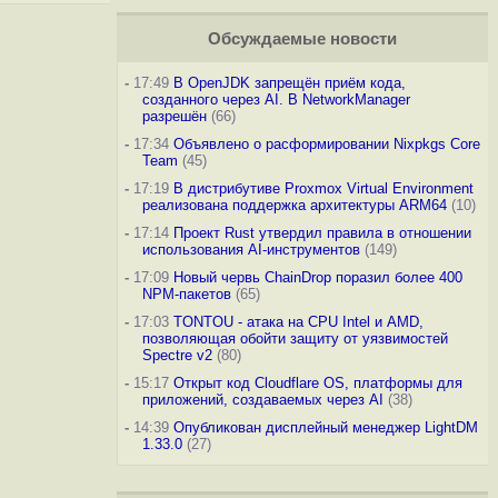
Обсуждаемые новости
-
17:49
В OpenJDK запрещён приём кода,
созданного через AI. В NetworkManager
разрешён
(66)
-
17:34
Объявлено о расформировании Nixpkgs Core
Team
(45)
-
17:19
В дистрибутиве Proxmox Virtual Environment
реализована поддержка архитектуры ARM64
(10)
-
17:14
Проект Rust утвердил правила в отношении
использования AI-инструментов
(149)
-
17:09
Новый червь ChainDrop поразил более 400
NPM-пакетов
(65)
-
17:03
TONTOU - атака на CPU Intel и AMD,
позволяющая обойти защиту от уязвимостей
Spectre v2
(80)
-
15:17
Открыт код Cloudflare OS, платформы для
приложений, создаваемых через AI
(38)
-
14:39
Опубликован дисплейный менеджер LightDM
1.33.0
(27)