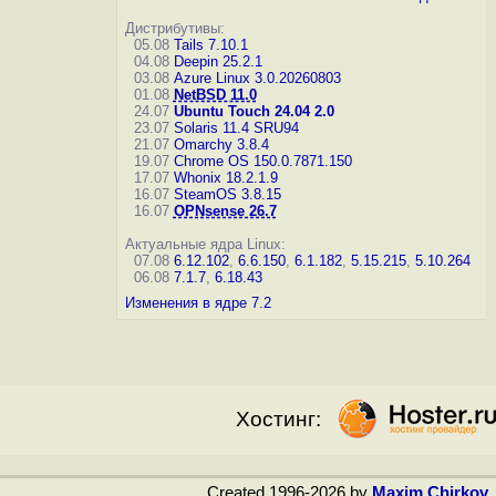
Дистрибутивы:
05.08
Tails 7.10.1
04.08
Deepin 25.2.1
03.08
Azure Linux 3.0.20260803
01.08
NetBSD 11.0
24.07
Ubuntu Touch 24.04 2.0
23.07
Solaris 11.4 SRU94
21.07
Omarchy 3.8.4
19.07
Chrome OS 150.0.7871.150
17.07
Whonix 18.2.1.9
16.07
SteamOS 3.8.15
16.07
OPNsense 26.7
Актуальные ядра Linux:
07.08
6.12.102
,
6.6.150
,
6.1.182
,
5.15.215
,
5.10.264
06.08
7.1.7
,
6.18.43
Изменения в ядре 7.2
Хостинг:
Created 1996-2026 by
Maxim Chirkov