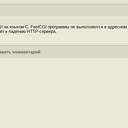
I на языком C. FastCGI программы не выполняются в адресном
дёт к падению HTTP-сервера.
вить комментарий