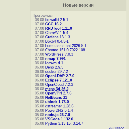
Новые версии
Программы:
08.08
firewalld 2.5.1
07.08
GCC 16.2
07.08
RRDTool 1.11.0
07.08
ClamAV 1.5.4
07.08
Grafana 13.1.3
07.08
Box64 0.4.5-1
07.08
home-assistant 2026.8.1
07.08
Chrome 151.0.7922.108
07.08
WordPress 7.0.3
07.08
nmap 7.991
06.08
icewm 4.1
06.08
Deno 2.9.5
06.08
docker 29.7.2
06.08
OpenLDAP 2.7.0
06.08
Eclipse 7.121.0
06.08
OpenCloud 7.2.3
06.08
mesa 3d 26.2
05.08
OpenVPN 2.7.6
05.08
NetBeans 31
05.08
ublock 1.73.0
05.08
gstreamer 1.28.6
05.08
PowerDNS 5.1.4
05.08
node.js 26.7.0
05.08
VSCode 1.132.0
05.08
Python 3.13.15, 3.14.7
далее>>