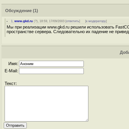
Обсуждение
(1)
1
,
www.gkd.ru
(
?
), 18:59, 17/09/2003 [
ответить
]
[
к модератору
]
Мы при реализации www.gkd.ru решили использовать FastCG
пространстве сервера. Следовательно их падение не приве
Доба
Имя:
E-Mail:
Текст: