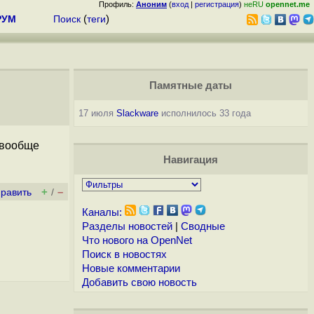
Профиль:
Аноним
(
вход
|
регистрация
)
неRU
opennet.me
РУМ
Поиск
(
теги
)
Памятные даты
17 июля
Slackware
исполнилось 33 года
и вообще
Навигация
+
–
править
/
Каналы:
Разделы новостей
|
Сводные
Что нового на OpenNet
Поиск в новостях
Новые комментарии
Добавить свою новость