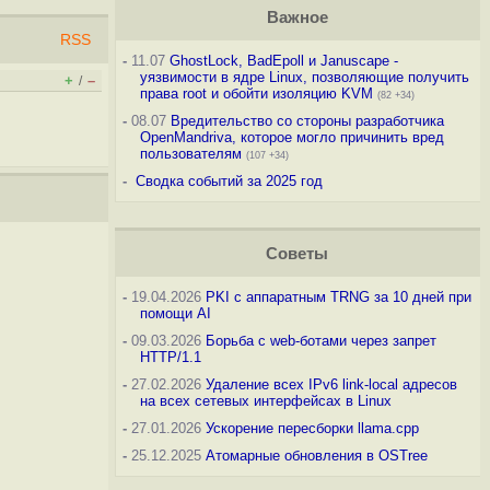
Важное
RSS
-
11.07
GhostLock, BadEpoll и Januscape -
уязвимости в ядре Linux, позволяющие получить
+
–
/
права root и обойти изоляцию KVM
(82 +34)
-
08.07
Вредительство со стороны разработчика
OpenMandriva, которое могло причинить вред
пользователям
(107 +34)
-
Сводка событий за 2025 год
Советы
-
19.04.2026
PKI с аппаратным TRNG за 10 дней при
помощи AI
-
09.03.2026
Борьба с web-ботами через запрет
HTTP/1.1
-
27.02.2026
Удаление всех IPv6 link-local адресов
на всех сетевых интерфейсах в Linux
-
27.01.2026
Ускорение пересборки llama.cpp
-
25.12.2025
Атомарные обновления в OSTree