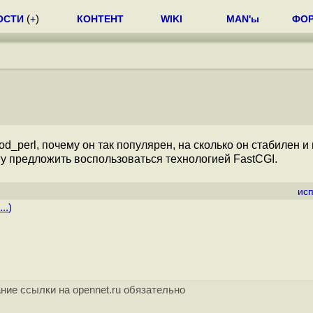
ОСТИ
(
+
)
КОНТЕНТ
WIKI
MAN'ы
ФО
od_perl, почему он так популярен, на сколько он стабилен 
огу предложить воспользоваться технологией FastCGI.
ис
..
)
ние ссылки на opennet.ru обязательно