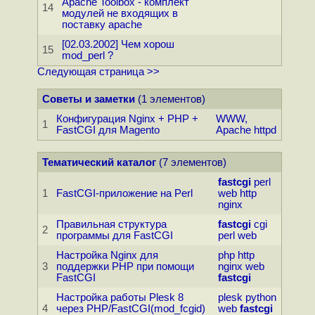
Apache Toolbox - комплект
14
модулей не входящих в
поставку apache
[02.03.2002] Чем хорош
15
mod_perl ?
Следующая страница >>
Советы и заметки
(1 элементов)
Конфигурация Nginx + PHP +
WWW,
1
FastCGI для Magento
Apache httpd
Тематический каталог
(7 элементов)
fastcgi
perl
1
FastCGI-приложение на Perl
web
http
nginx
Правильная структура
fastcgi
cgi
2
программы для FastCGI
perl
web
Настройка Nginx для
php
http
3
поддержки PHP при помощи
nginx
web
FastCGI
fastcgi
Настройка работы Plesk 8
plesk
python
4
через PHP/FastCGI(mod_fcgid)
web
fastcgi