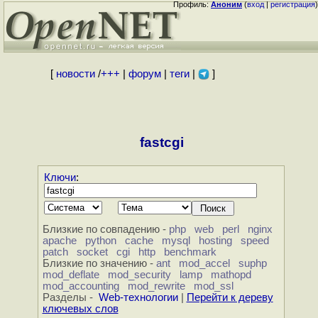
Профиль:
Аноним
(
вход
|
регистрация
)
[
новости
/
+++
|
форум
|
теги
|
]
fastcgi
Ключи
:
Близкие по совпадению -
php
web
perl
nginx
apache
python
cache
mysql
hosting
speed
patch
socket
cgi
http
benchmark
Близкие по значению -
ant
mod_accel
suphp
mod_deflate
mod_security
lamp
mathopd
mod_accounting
mod_rewrite
mod_ssl
Разделы -
Web-технологии
|
Перейти к дереву
ключевых слов