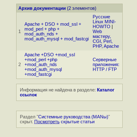
Архив документации
(2 элементов)
Русские
Linux MINI-
Apache + DSO + mod_ssl +
HOWTO
|
mod_perl + php +
1
Web
mod_auth_nds +
мастеру,
mod_auth_mysql + mod_fastcgi
CGI, Perl,
PHP, Apache
Apache +DSO +mod_ssl
+mod_perl +php
Серверные
2
+mod_auth_nds
приложения:
+mod_auth_mysql
HTTP / FTP
+mod_fastcgi
Информация не найдена в разделе:
Каталог
ссылок
Раздел "
Системные руководства (MANы)
"
скрыт.
Посмотреть
скрытые статьи