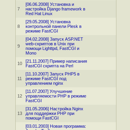
[06.06.2008] Установка и
7
настройка Django framework в
Red Hat Linux
[29.05.2008] Установка
8
контрольной панели Plesk в
режиме FastCGI
[04.02.2008] Запуск ASP.NET
web-скриптов в Unix при
9
помощи Lighttpd, FastCGI и
Mono
[21.11.2007] Пример написания
10
FastCGI скрипта на Perl
[11.10.2007] Запуск PHP5 в
11
режиме FastCGI под
управлением nginx
[11.07.2007] Улучшение
12
управляемости PHP в режиме
FastCGI
[31.05.2006] Настройка Nginx
13
для поддержки PHP при
помощи FastCGI
[03.01.2003] Новая программа: