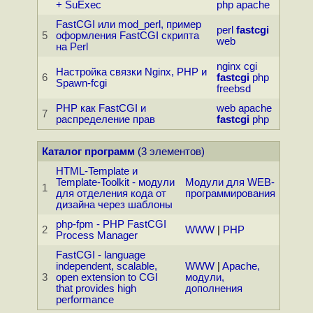
+ SuExec
php
apache
FastCGI или mod_perl, пример
perl
fastcgi
5
оформления FastCGI скрипта
web
на Perl
nginx
cgi
Настройка связки Nginx, PHP и
6
fastcgi
php
Spawn-fcgi
freebsd
PHP как FastCGI и
web
apache
7
распределение прав
fastcgi
php
Каталог программ
(3 элементов)
HTML-Template и
Template-Toolkit - модули
Модули для WEB-
1
для отделения кода от
программирования
дизайна через шаблоны
php-fpm - PHP FastCGI
2
WWW
|
PHP
Process Manager
FastCGI - language
independent, scalable,
WWW
|
Apache,
3
open extension to CGI
модули,
that provides high
дополнения
performance