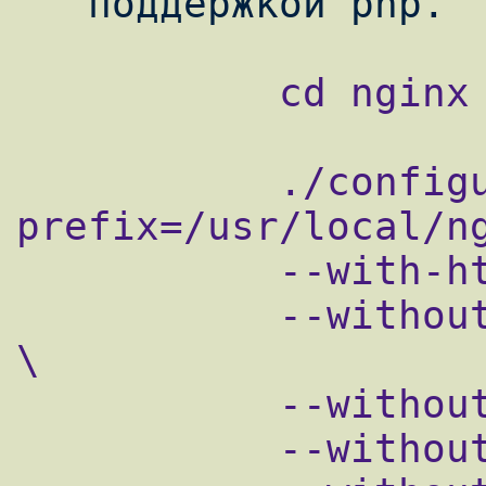
           cd nginx

           ./configure  --
prefix=/usr/local/ng
           --with-http_stub_status_module \

           --without-http_empty_gif_module 
\

           --without-select_module \

           --without-poll_module \
