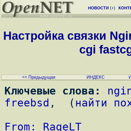
НОВОСТИ
(
+
)
КОНТ
Настройка связки Ngin
cgi fastc
<< Предыдущая
ИНДЕКС
Ключевые слова:
ngi
freebsd
,  (
найти по
From: RageLT