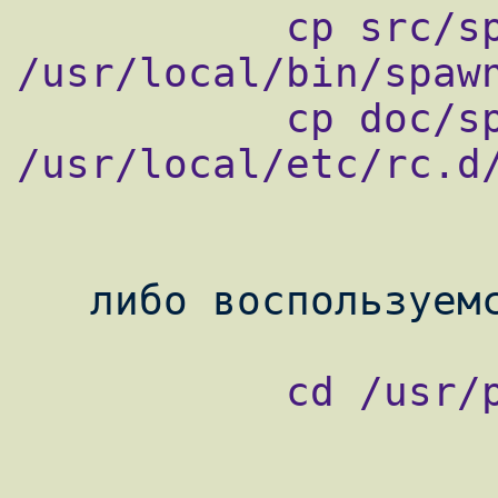
           cp src/spawn-fcgi 
/usr/local/bin/spawn
           cp doc/spawn-php.sh 
/usr/local/etc/rc.d/
           cd /usr/ports/www/lighttpd
