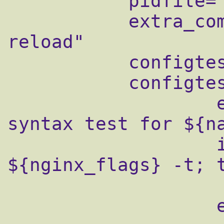
           pidfile="${nginx_pidfile}"

           extra_commands="configtest 
reload"

           configtest_cmd="configtest_cmd"

           configtest_cmd()  {

                   echo "Configuration 
syntax test for ${na
                   if ${command} 
${nginx_flags} -t; t
                     
                   else
