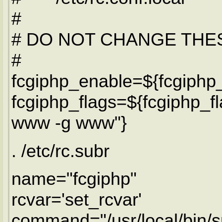
#
# DO NOT CHANGE THE
#
fcgiphp_enable=${fcgiphp
fcgiphp_flags=${fcgiphp_fl
www -g www"}
. /etc/rc.subr
name="fcgiphp"
rcvar='set_rcvar'
command="/usr/local/bin/s