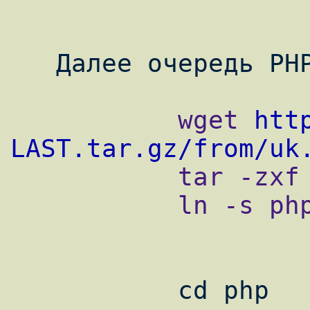
           wget 
htt
LAST.tar.gz/from/uk

           tar -zxf php-LAST.tar.gz

           ln -s php-LAST php

           сd php
