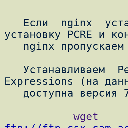
   Если  nginx  устанавливался  из  портов, 
установку PCRE и кон
   nginx пропускаем и переходим к php

   Устанавливаем  Perl  Compatible  Regular 
Expressions (на данн
           wget 