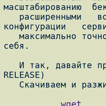
масштабированию  бек
   расширенными   возможностями   
конфигурации   серви
   максимально точно подогнать его под 
себя.

   И так, давайте приступим. (FreeBSD 6.2-
RELEASE)

           wget 