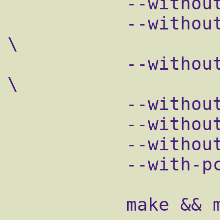
           --without-http_userid_module \

           --without-http_auth_basic_module 
\

           --without-http_autoindex_module 
\

           --without-http_map_module \

           --without-http_referer_module \

           --without-http_proxy_module \

           --with-pcre=../pcre

           make && make install
