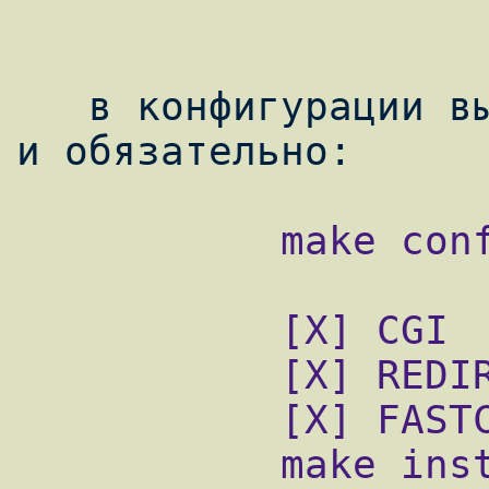
   в конфигурации выбираем нужные вам опции 
           make config

           [X] CGI

           [X] REDIRECT

           [X] FASTCGI

           make install clean
