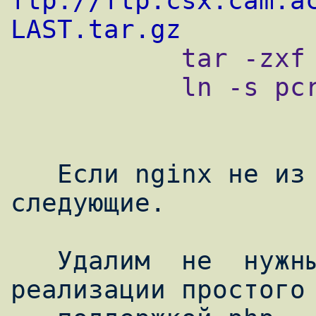
ftp://ftp.csx.cam.a
LAST.tar.gz

           tar -zxf pcre-LAST.tar.gz

           ln -s pcre-LAST pcre

   Если nginx не из портов, то проделываем 
следующие.

   Удалим  не  нужные  нам  модули  для 
реализации простого 