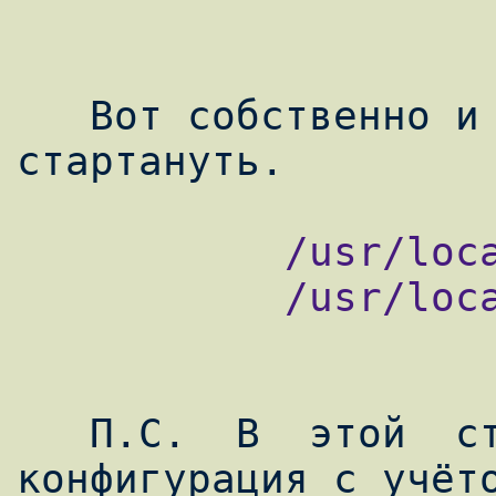
   Вот собственно и всё. Пробуем 
           /usr/local/etc/rc.d/spawn-php.sh

           /usr/local/etc/rc.d/nginx.sh

   П.С.  В  этой  статье  описывается 
конфигурация с учёто