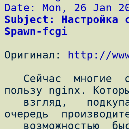
Date: Mon, 26 Jan 2
Subject: Настройка с
Spawn-fcgi
Оригинал: 
http://ww
   Сейчас  многие  отказываются от apache в 
пользу nginx. Которы
   взгляд,   подкупает   своей   в  первую  
очередь  производите
   возможностью  быстрого  и  легкого  