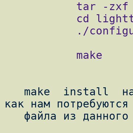

           tar -zxf lighttpd-LAST.tar.gz

           cd lighttpd-LAST

           ./configure

           make

   make  install  нам  не  требуется,  так 
как нам потребуются 