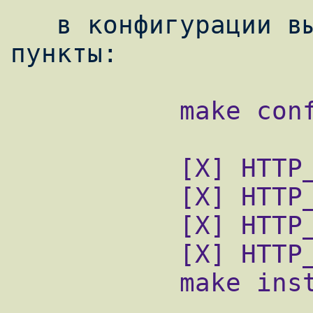
   в конфигурации выбираем следующие 
           make config

           [X] HTTP_MODULE

           [X] HTTP_PERL_MODULE

           [X] HTTP_REWRITE_MODULE

           [X] HTTP_STATUS_MODULE

           make install clean
