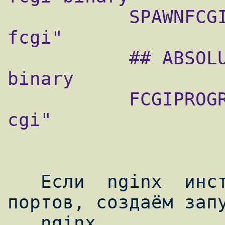
           SPAWNFCGI="/usr/local/bin/spawn-
fcgi"

           ## ABSOLUTE path to the PHP 
binary

           FCGIPROGRAM="/usr/local/bin/php-
cgi"

   Если  nginx  инсталлировали  не  из 
портов, создаём запу