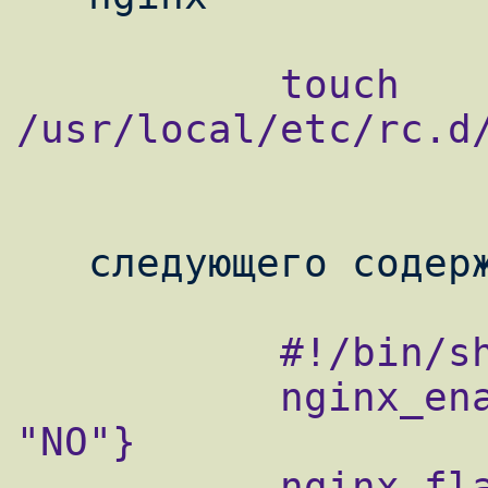
           touch 
/usr/local/etc/rc.d/
           #!/bin/sh

           nginx_enable=${nginx_enable-
"NO"}

           nginx_flags=${nginx_flags-""}
