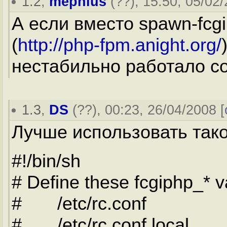
1.2
,
mephius
(
??
), 15:50, 05/02/
А если вместо spawn-fcg
(
http://php-fpm.anight.org/
нестабильно работало со s
1.3
,
DS
(
??
), 00:23, 26/04/2008 [
Лучше использовать тако
#!/bin/sh
# Define these fcgiphp_* va
# /etc/rc.conf
# /etc/rc.conf.local