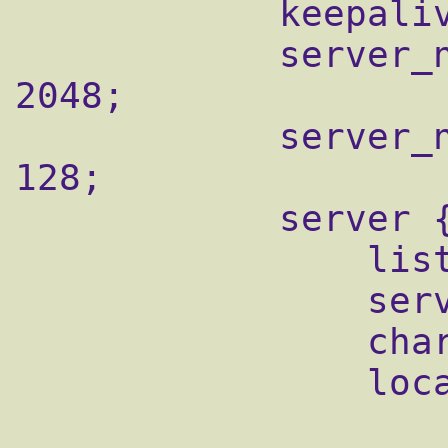
            keepalive_timeout  65;

            server_names_hash_max_size 
2048;

            server_names_hash_bucket_size 
128;

            server {

                listen       80;

                server_name  yoursite.com;

                charset utf8;

                location / {

                    root  