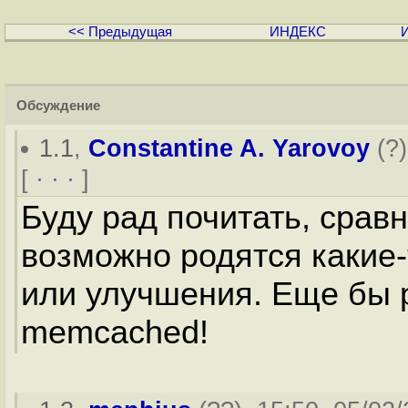
<< Предыдущая
ИНДЕКС
Обсуждение
1.1
,
Constantine A. Yarovoy
(
?
[
· · ·
]
Буду рад почитать, сравн
возможно родятся какие
или улучшения. Еще бы р
memcached!