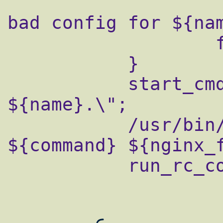
                           er
bad config for ${nam
                   fi

           }

           start_cmd="echo \"Starting 
${name}.\";

           /usr/bin/limits -U www 
${command} ${nginx_f
           run_rc_command "$1"
