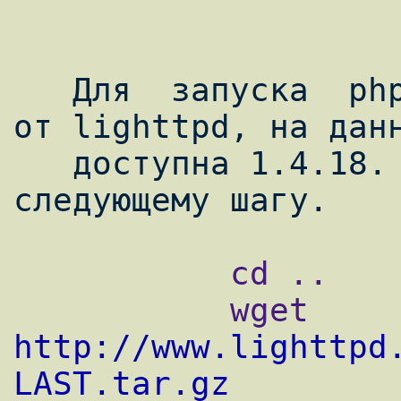
   Для  запуска  php я использую spawn-fcgi 
от lighttpd, на данн
   доступна 1.4.18. Так что пройдём к 
           cd ..

           wget 
http://www.lighttpd
LAST.tar.gz