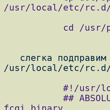
/usr/local/etc/rc.d/
           cd /usr/ports/www/lighttpd

   слегка подправим 
           #!/usr/local/bin/bash

           ## ABSOLUTE path to the spawn-
fcgi binary
