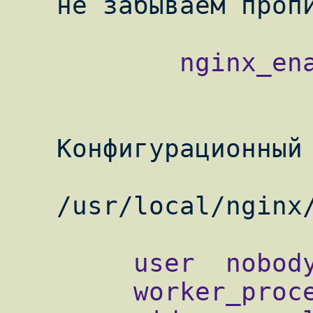
           nginx_enable="YES"

   Конфигурационный файл для nginx

        user  nobody;

        worker_processes  1;
