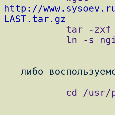
http://www.sysoev.r
LAST.tar.gz

           tar -zxf nginx-LAST.tar.gz

           ln -s nginx-LAST nginx

           cd /usr/ports/www/nginx-devel
