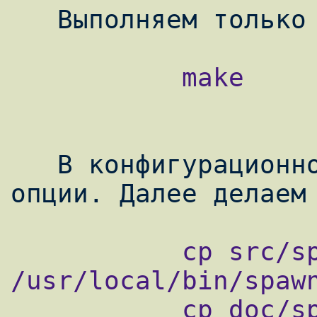
           make

   В конфигурационном меню убираем все 
           cp src/spawn-fcgi 
/usr/local/bin/spawn
           cp doc/spawn-php.sh 