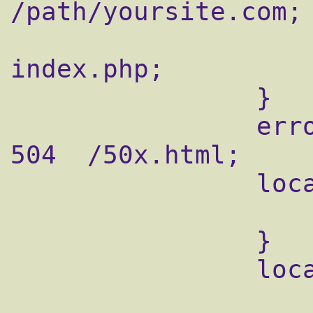
/path/yoursite.com;

                    index  index.html
index.php;

                }

                error_page   500 502 503 
504  /50x.html;

                location = /50x.html {

                    root   html;
                }

                location ~ \.php$ {

                    fastcgi_pass  