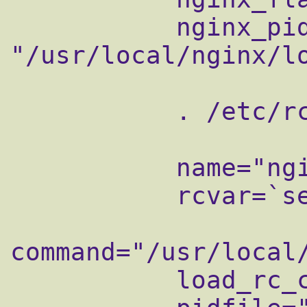
           nginx_pidfile=${nginx_pidfile-
"/usr/local/nginx/lo
           . /etc/rc.subr

           name="nginx"

           rcvar=`set_rcvar`

command="/usr/local/
           load_rc_config $name
