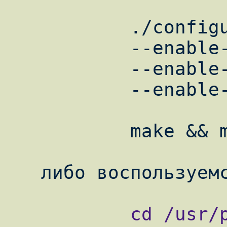
           ./configure \

           --enable-fastcgi \

           --enable-force-cgi-redirect \

           --enable-discard-path

           make && make intsall

           cd /usr/ports/lang/php5
