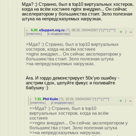
Мда? :) Странно, был в top10 виртуальных хостеров,
когда на всём хостинге nginx внедрил... Он сейчас
акселератором у большинства стоит. Зело полезная
штука на непредсказуемых нагрузках.
6.30
,
eSupport.org.ru
(
?
), 08:20, 03/04/2007 [
^
] [
^^
] [
^^^
]
+
–
/
[
ответить
]
[
к модератору
]
>Мда? :) Странно, был в top10 виртуальных
хостеров, когда на всём хостинге
>nginx внедрил... Он сейчас акселератором у
большинства стоит. Зело полезная штука
>на непредсказуемых нагрузках.
Ага. И гордо демонстрирует 50x'ую ошибку -
апстрим сдох, целуйте фикус и поливайте
бабушку :)
7.31
,
Phil Kulin
(
?
), 10:26, 03/04/2007 [
^
] [
^^
] [
^^^
]
+
–
/
[
ответить
]
[
к модератору
]
>>Мда? :) Странно, был в top10
виртуальных хостеров, когда на всём
хостинге
>>nginx внедрил... Он сейчас акселератором у
большинства стоит. Зело полезная штука
>>на непредсказуемых нагрузках.