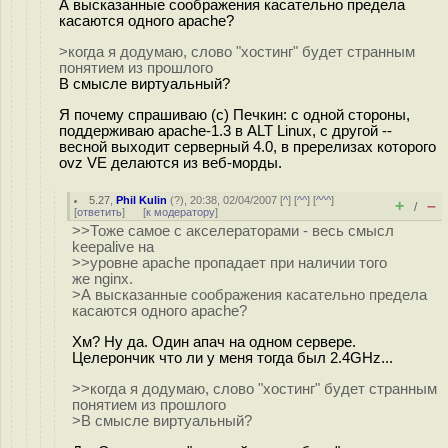
А высказанные соображения касательно предела
касаются одного apache?
>когда я додумаю, слово "хостинг" будет странным
понятием из прошлого
В смысле виртуальный?
Я почему спрашиваю (c) Печкин: с одной стороны,
поддерживаю apache-1.3 в ALT Linux, с другой --
весной выходит серверный 4.0, в пререлизах которого
ovz VE делаются из веб-морды.
5.27
,
Phil Kulin
(
?
), 20:38, 02/04/2007 [
^
] [
^^
] [
^^^
]
+
–
/
[
ответить
]
[
к модератору
]
>>Тоже самое с акселераторами - весь смысл
keepalive на
>>уровне apache пропадает при наличии того
же nginx.
>А высказанные соображения касательно предела
касаются одного apache?
Хм? Ну да. Один апач на одном сервере.
Целерончик что ли у меня тогда был 2.4GHz...
>>когда я додумаю, слово "хостинг" будет странным
понятием из прошлого
>В смысле виртуальный?