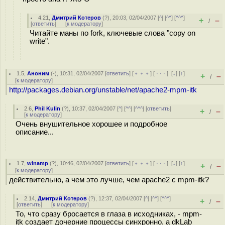
4.21
,
Дмитрий Котеров
(
?
), 20:03, 02/04/2007 [
^
] [
^^
] [
^^^
]
+
–
/
[
ответить
]
[
к модератору
]
Читайте маны по fork, ключевые слова "copy on
write".
1.5
,
Аноним
(
-
), 10:31, 02/04/2007 [
ответить
] [
﹢﹢﹢
] [
· · ·
]
[
↓
] [
↑
]
+
–
/
[
к модератору
]
http://packages.debian.org/unstable/net/apache2-mpm-itk
2.6
,
Phil Kulin
(
?
), 10:37, 02/04/2007 [
^
] [
^^
] [
^^^
] [
ответить
]
+
–
/
[
к модератору
]
Очень внушительное хорошее и подробное
описание...
1.7
,
winamp
(
?
), 10:46, 02/04/2007 [
ответить
] [
﹢﹢﹢
] [
· · ·
]
[
↓
] [
↑
]
+
–
/
[
к модератору
]
действительно, а чем это лучше, чем apache2 с mpm-itk?
2.14
,
Дмитрий Котеров
(
?
), 12:37, 02/04/2007 [
^
] [
^^
] [
^^^
]
+
–
/
[
ответить
]
[
к модератору
]
То, что сразу бросается в глаза в исходниках, - mpm-
itk создает дочерние процессы синхронно, а dkLab