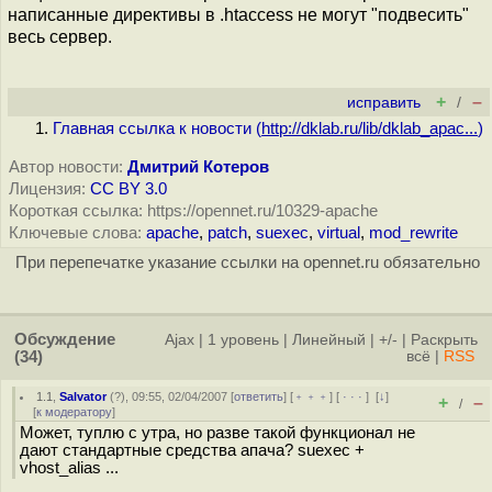
написанные директивы в .htaccess не могут "подвесить"
весь сервер.
+
–
исправить
/
Главная ссылка к новости (
http://dklab.ru/lib/dklab_apac...
)
Автор новости:
Дмитрий Котеров
Лицензия:
CC BY 3.0
Короткая ссылка: https://opennet.ru/10329-apache
Ключевые слова:
apache
,
patch
,
suexec
,
virtual
,
mod_rewrite
При перепечатке указание ссылки на opennet.ru обязательно
Обсуждение
Ajax
|
1 уровень
|
Линейный
|
+/-
|
Раскрыть
(34)
всё
|
RSS
1.1
,
Salvator
(
?
), 09:55, 02/04/2007 [
ответить
] [
﹢﹢﹢
] [
· · ·
]
[
↓
]
+
–
/
[
к модератору
]
Может, туплю с утра, но разве такой функционал не
дают стандартные средства апача? suexec +
vhost_alias ...