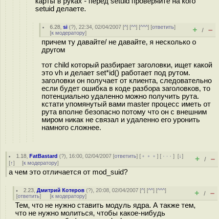
карты в руках - перед setuid проверяйте на кого
setuid делаете.
6.28
,
si
(
?
), 22:34, 02/04/2007 [
^
] [
^^
] [
^^^
] [
ответить
]
+
–
/
[
к модератору
]
причем ту давайте/ не давайте, я несколько о
другом
тот child который разбирает заголовки, ищет какой
это vh и делает set*id() работает под рутом.
заголовки он получает от клиента, следовательно
если будет ошибка в коде разбора заголовков, то
потенциально удаленно можно получить рута.
кстати упомянутый вами master процесс иметь от
рута вполне безопасно потому что он с внешним
миром никак не связал и удаленно его уронить
намного сложнее.
1.18
,
FatBastard
(
?
), 16:00, 02/04/2007 [
ответить
] [
﹢﹢﹢
] [
· · ·
]
[
↓
]
+
–
/
[
↑
] [
к модератору
]
а чем это отличается от mod_suid?
2.23
,
Дмитрий Котеров
(
?
), 20:08, 02/04/2007 [
^
] [
^^
] [
^^^
]
+
–
/
[
ответить
]
[
к модератору
]
Тем, что не нужно ставить модуль ядра. А также тем,
что не нужно молиться, чтобы какое-нибудь