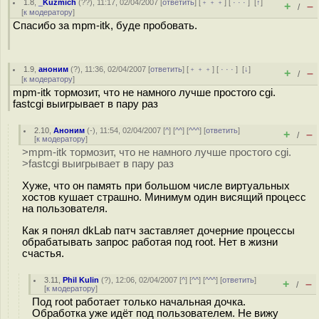
1.8
,
_Kuzmich
(
??
), 11:17, 02/04/2007 [
ответить
] [
﹢﹢﹢
] [
· · ·
]
[
↑
]
+
–
/
[
к модератору
]
Спасибо за mpm-itk, буде пробовать.
1.9
,
аноним
(
?
), 11:36, 02/04/2007 [
ответить
] [
﹢﹢﹢
] [
· · ·
]
[
↓
]
+
–
/
[
к модератору
]
mpm-itk тормозит, что не намного лучше простого cgi.
fastcgi выигрывает в пару раз
2.10
,
Аноним
(
-
), 11:54, 02/04/2007 [
^
] [
^^
] [
^^^
] [
ответить
]
+
–
/
[
к модератору
]
>mpm-itk тормозит, что не намного лучше простого cgi.
>fastcgi выигрывает в пару раз
Хуже, что он память при большом числе виртуальных
хостов кушает страшно. Минимум один висящий процесс
на пользователя.
Как я понял dkLab патч заставляет дочерние процессы
обрабатывать запрос работая под root. Нет в жизни
счастья.
3.11
,
Phil Kulin
(
?
), 12:06, 02/04/2007 [
^
] [
^^
] [
^^^
] [
ответить
]
+
–
/
[
к модератору
]
Под root работает только начальная дочка.
Обработка уже идёт под пользователем. Не вижу