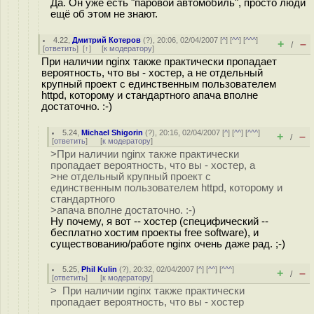
Да. Он уже есть "паровой автомобиль", просто люди
ещё об этом не знают.
4.22
,
Дмитрий Котеров
(
?
), 20:06, 02/04/2007 [
^
] [
^^
] [
^^^
]
+
–
/
[
ответить
]
[
↑
] [
к модератору
]
При наличии nginx также практически пропадает
вероятность, что вы - хостер, а не отдельный
крупный проект с единственным пользователем
httpd, которому и стандартного апача вполне
достаточно. :-)
5.24
,
Michael Shigorin
(
?
), 20:16, 02/04/2007 [
^
] [
^^
] [
^^^
]
+
–
/
[
ответить
]
[
к модератору
]
>При наличии nginx также практически
пропадает вероятность, что вы - хостер, а
>не отдельный крупный проект с
единственным пользователем httpd, которому и
стандартного
>апача вполне достаточно. :-)
Ну почему, я вот -- хостер (специфический --
бесплатно хостим проекты free software), и
существованию/работе nginx очень даже рад. ;-)
5.25
,
Phil Kulin
(
?
), 20:32, 02/04/2007 [
^
] [
^^
] [
^^^
]
+
–
/
[
ответить
]
[
к модератору
]
> При наличии nginx также практически
пропадает вероятность, что вы - хостер