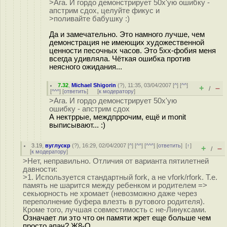
>Ага. И гордо демонстрирует 50x'ую ошибку -
апстрим сдох, целуйте фикус и
>поливайте бабушку :)
Да и замечательно. Это намного лучше, чем
демонстрация не имеющих художественной
ценности песочных часов. Это 5xx-фобия меня
всегда удивляла. Чёткая ошибка против
неясного ожидания...
7.32
,
Michael Shigorin
(
?
), 11:35, 03/04/2007 [
^
] [
^^
]
+
–
/
[
^^^
] [
ответить
]
[
к модератору
]
>Ага. И гордо демонстрирует 50x'ую
ошибку - апстрим сдох
А нектррые, междпррочим, ещё и monit
выписывают... :)
3.19
,
вуглускр
(
?
), 16:29, 02/04/2007 [
^
] [
^^
] [
^^^
] [
ответить
]
[
↑
]
+
–
/
[
к модератору
]
>Нет, неправильно. Отличия от варианта пятилетней
давности:
>1. Используется стандартный fork, а не vfork/rfork. Т.е.
память не шарится между ребенком и родителем =>
секьюрность не хромает (невозможно даже через
переполнение буфера влезть в рутового родителя).
Кроме того, лучшая совместимость с не-Линуксами.
Означает ли это что он памяти жрет еще больше чем
просто апач? Ж8-О