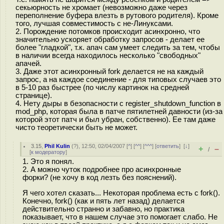
секьюрность не хромает (невозможно даже через
переполнение буфера влезть в рутового родителя). Кроме
того, лучшая совместимость с не-Линуксами.
2. Порождение потомков происходит асинхронно, что
значительно ускоряет обработку запросов - делает ее
более "гладкой", т.к. апач сам умеет следить за тем, чтобы
в наличии всегда находилось несколько "свободных"
апачей.
3. Даже этот асинхронный fork делается не на каждый
запрос, а на каждое соединение - для типовых случаев это
в 5-10 раз быстрее (по числу картинок на средней
странице).
4. Нету дыры в безопасности с register_shutdown_function в
mod_php, которая была в патче пятилетней давности (из-за
которой этот патч и был убран, собственно). Ее там даже
чисто теоретически быть не может.
3.15
,
Phil Kulin
(
?
), 12:50, 02/04/2007 [
^
] [
^^
] [
^^^
] [
ответить
]
[
↓
]
+
–
/
[
к модератору
]
1. Это я понял.
2. А можно чуток подробнее про асинхронные
форки? (не хочу в код лезть без пояснений).
Я чего хотел сказать... Некоторая проблема есть с fork().
Конечно, fork() (как и пять лет назад) делается
действительно странно и забавно, но практика
показывает, что в нашем случае это помогает слабо. Не