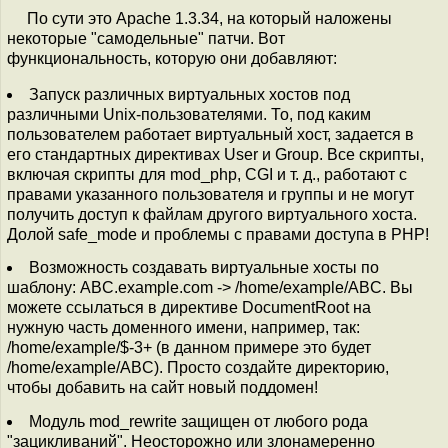
По сути это Apache 1.3.34, на который наложены
некоторые "самодельные" патчи. Вот
функциональность, которую они добавляют:
Запуск различных виртуальных хостов под
различными Unix-пользователями. То, под каким
пользователем работает виртуальный хост, задается в
его стандартных директивах User и Group. Все скрипты,
включая скрипты для mod_php, CGI и т. д., работают с
правами указанного пользователя и группы и не могут
получить доступ к файлам другого виртуального хоста.
Долой safe_mode и проблемы с правами доступа в PHP!
Возможность создавать виртуальные хосты по
шаблону: ABC.example.com -> /home/example/ABC. Вы
можете ссылаться в директиве DocumentRoot на
нужную часть доменного имени, например, так:
/home/example/$-3+ (в данном примере это будет
/home/example/ABC). Просто создайте директорию,
чтобы добавить на сайт новый поддомен!
Модуль mod_rewrite защищен от любого рода
"зацикливаний". Неосторожно или злонамеренно