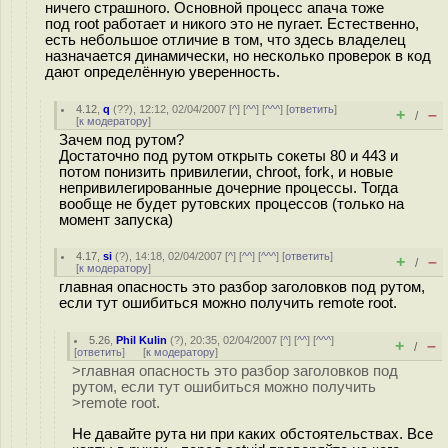
ничего страшного. Основной процесс апача тоже
под root работает и никого это не пугает. Естественно,
есть небольшое отличие в том, что здесь владелец
назначается динамически, но несколько проверок в код
дают определённую уверенность.
4.12
,
q
(
??
), 12:12, 02/04/2007 [
^
] [
^^
] [
^^^
] [
ответить
]
+
–
/
[
к модератору
]
Зачем под рутом?
Достаточно под рутом открыть сокеты 80 и 443 и
потом понизить привилегии, chroot, fork, и новые
непривилегированные дочерние процессы. Тогда
вообще не будет рутовских процессов (только на
момент запуска)
4.17
,
si
(
?
), 14:18, 02/04/2007 [
^
] [
^^
] [
^^^
] [
ответить
]
+
–
/
[
к модератору
]
главная опасность это разбор заголовков под рутом,
если тут ошибиться можно получить remote root.
5.26
,
Phil Kulin
(
?
), 20:35, 02/04/2007 [
^
] [
^^
] [
^^^
]
+
–
/
[
ответить
]
[
к модератору
]
>главная опасность это разбор заголовков под
рутом, если тут ошибиться можно получить
>remote root.
Не давайте рута ни при каких обстоятельствах. Все