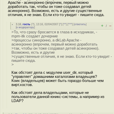
Apache - асинхронно (впрочем, первый можно
доработать так, чтобы он тоже создавал детей
асинхронно). Возможно, есть и другие существенные
отличия, я не знаю. Если кто-то увидит - пишите сюда.
3.16
,
гость
(
?
), 13:16, 02/04/2007 [
^
] [
^^
] [
^^^
] [
ответить
]
+
–
/
[
к модератору
]
>То, что сразу бросается в глаза в исходниках, -
mpm-itk создает дочерние
>процессы синхронно, а dkLab Apache -
асинхронно (впрочем, первый можно доработать
>так, чтобы он тоже создавал детей асинхронно).
Возможно, есть и другие
>существенные отличия, я не знаю. Если кто-то увидит -
пишите сюда.
>
Как обстоят дела с модулем user_dir, который
"управляет" домашними каталогами владеьцев?
Коих (владельцев) может быть гораздо больше чем
вирт.хостов.
Как обстоят дела владельцами, которые не
пользователи данной юникс-системы, а например из
LDAP?