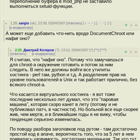
переполнение буфера в mod_php не заставило
выполниться setuid-функции.
1.29
,
sargio
(
ok
), 23:39, 02/04/2007 [
ответить
] [
﹢﹢﹢
] [
· · ·
]
[
↑
]
+
–
/
[
к модератору
]
А может еще добавить что-нить вроде DocumentChroot или
нафиг оно?
2.33
,
Дмитрий Котеров
(
?
), 13:12, 03/04/2007 [
^
] [
^^
] [
^^^
]
+
–
/
[
ответить
]
[
к модератору
]
Я считаю, что "нафиг оно". Потому что замучаешься
для chroot-а окружение готовить и потом за ним
следить. В него же должны войти все утилиты
хостинга - perl там, python и т.д. А разделение прав на
уровне пользователей в Unix и так работает прилично, без
всякого chroot-а.
Что касается виртуального хостинга - я вот тоже
последние несколько лет думал, что это "паровая
машина", которая скоро канет в лету (потому и не
публиковал патч, в частности). Но больной все еще скорее
жив, чем мертв, и в ближайшие годы я не вижу, чтобы
тенденция серьезно изменилась.
По поводу разбора заголовков под рутом - там достаточно
простой код в апаче, вероятность того, что за 5 лет в нем
появилась уязвимость, достаточно маленькая. Так что тут