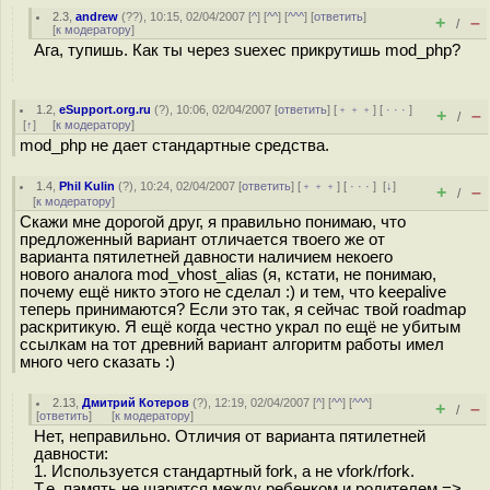
2.3
,
andrew
(
??
), 10:15, 02/04/2007 [
^
] [
^^
] [
^^^
] [
ответить
]
+
–
/
[
к модератору
]
Ага, тупишь. Как ты через suexec прикрутишь mod_php?
1.2
,
eSupport.org.ru
(
?
), 10:06, 02/04/2007 [
ответить
] [
﹢﹢﹢
] [
· · ·
]
+
–
/
[
↑
] [
к модератору
]
mod_php не дает стандартные средства.
1.4
,
Phil Kulin
(
?
), 10:24, 02/04/2007 [
ответить
] [
﹢﹢﹢
] [
· · ·
]
[
↓
]
+
–
/
[
к модератору
]
Скажи мне дорогой друг, я правильно понимаю, что
предложенный вариант отличается твоего же от
варианта пятилетней давности наличием некоего
нового аналога mod_vhost_alias (я, кстати, не понимаю,
почему ещё никто этого не сделал :) и тем, что keepalive
теперь принимаются? Если это так, я сейчас твой roadmap
раскритикую. Я ещё когда честно украл по ещё не убитым
ссылкам на тот древний вариант алгоритм работы имел
много чего сказать :)
2.13
,
Дмитрий Котеров
(
?
), 12:19, 02/04/2007 [
^
] [
^^
] [
^^^
]
+
–
/
[
ответить
]
[
к модератору
]
Нет, неправильно. Отличия от варианта пятилетней
давности:
1. Используется стандартный fork, а не vfork/rfork.
Т.е. память не шарится между ребенком и родителем =>