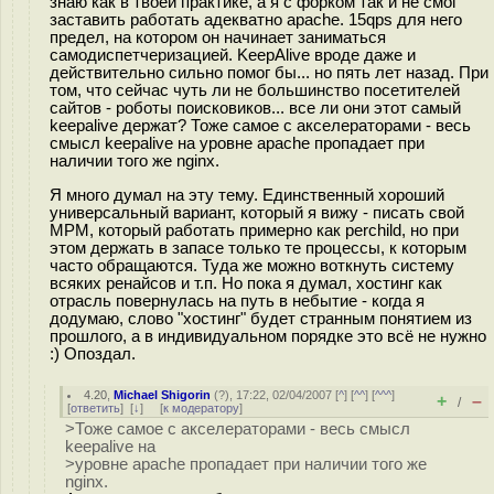
знаю как в твоей практике, а я с форком так и не смог
заставить работать адекватно apache. 15qps для него
предел, на котором он начинает заниматься
самодиспетчеризацией. KeepAlive вроде даже и
действительно сильно помог бы... но пять лет назад. При
том, что сейчас чуть ли не большинство посетителей
сайтов - роботы поисковиков... все ли они этот самый
keepalive держат? Тоже самое с акселераторами - весь
смысл keepalive на уровне apache пропадает при
наличии того же nginx.
Я много думал на эту тему. Единственный хороший
универсальный вариант, который я вижу - писать свой
MPM, который работать примерно как perchild, но при
этом держать в запасе только те процессы, к которым
часто обращаются. Туда же можно воткнуть систему
всяких ренайсов и т.п. Но пока я думал, хостинг как
отрасль повернулась на путь в небытие - когда я
додумаю, слово "хостинг" будет странным понятием из
прошлого, а в индивидуальном порядке это всё не нужно
:) Опоздал.
4.20
,
Michael Shigorin
(
?
), 17:22, 02/04/2007 [
^
] [
^^
] [
^^^
]
+
–
/
[
ответить
]
[
↓
] [
к модератору
]
>Тоже самое с акселераторами - весь смысл
keepalive на
>уровне apache пропадает при наличии того же
nginx.