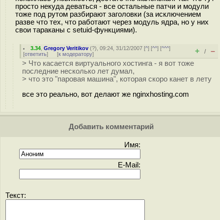
просто некуда деваться - все остальные патчи и модули
тоже под рутом разбирают заголовки (за исключением
разве что тех, что работают через модуль ядра, но у них
свои тараканы с setuid-функциями).
3.34
,
Gregory Veritikov
(
?
), 09:24, 31/12/2007 [
^
] [
^^
] [
^^^
]
+
–
/
[
ответить
]
[
к модератору
]
> Что касается виртуального хостинга - я вот тоже
последние несколько лет думал,
> что это "паровая машина", которая скоро канет в лету
все это реально, вот делают же nginxhosting.com
Добавить комментарий
Имя:
E-Mail:
Текст: