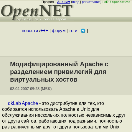
Профиль:
Аноним
(
вход
|
регистрация
)
неRU
opennet.me
[
новости
/
+++
|
форум
|
теги
|
]
Модифицированный Apache с
разделением привилегий для
виртуальных хостов
02.04.2007 09:28 (MSK)
dkLab Apache
- это дистрибутив для тех, кто
собирается использовать Apache в Unix для
обслуживания нескольких полностью независимых друг
от друга сайтов, работающих под разными, полностью
разграниченными друг от друга пользователями Unix.