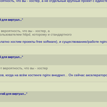
оятность, что вы - хостер, а не отдельный крупный проект с единс
для виртуал..."
вероятность, что вы - хостер, а
льзователем httpd, которому и стандартного
платно хостим проекты free software), и существованию/работе nginx
для виртуал..."
 вероятность, что вы - хостер
ов, когда на всём хостинге nginx внедрил... Он сейчас акселерато
ий для виртуал..."