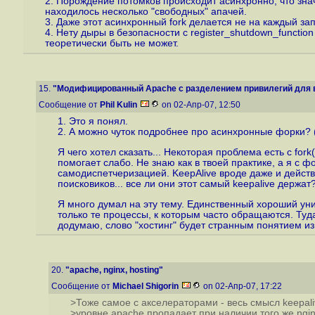
2. Порождение потомков происходит асинхронно, что значи
находилось несколько "свободных" апачей.
3. Даже этот асинхронный fork делается не на каждый зап
4. Нету дыры в безопасности с register_shutdown_functio
теоретически быть не может.
15.
"Модифицированный Apache с разделением привилегий для в
Сообщение от
Phil Kulin
on 02-Апр-07, 12:50
1. Это я понял.
2. А можно чуток подробнее про асинхронные форки? (н
Я чего хотел сказать... Некоторая проблема есть с fork
помогает слабо. Не знаю как в твоей практике, а я с 
самодиспетчеризацией. KeepAlive вроде даже и действи
поисковиков... все ли они этот самый keepalive держа
Я много думал на эту тему. Единственный хороший унив
только те процессы, к которым часто обращаются. Туда 
додумаю, слово "хостинг" будет странным понятием из
20.
"apache, nginx, hosting"
Сообщение от
Michael Shigorin
on 02-Апр-07, 17:22
>Тоже самое с акселераторами - весь смысл keepali
>уровне apache пропадает при наличии того же ngin