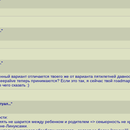
."
."
ный вариант отличается твоего же от варианта пятилетней давност
 keepalive теперь принимаются? Если это так, я сейчас твой roadma
чего сказать :)
уал..."
сти:
е. память не шарится между ребенком и родителем => секьюрность н
 не-Линуксами.