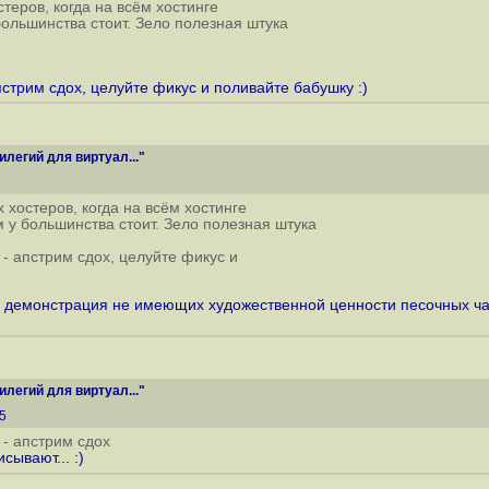
теров, когда на всём хостинге
большинства стоит. Зело полезная штука
пстрим сдох, целуйте фикус и поливайте бабушку :)
егий для виртуал..."
 хостеров, когда на всём хостинге
м у большинства стоит. Зело полезная штука
 - апстрим сдох, целуйте фикус и
м демонстрация не имеющих художественной ценности песочных час
егий для виртуал..."
35
 - апстрим сдох
ывают... :)