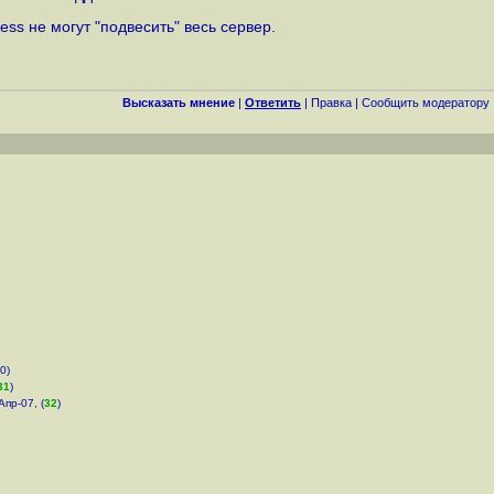
s не могут "подвесить" весь сервер.
Высказать мнение
|
Ответить
|
Правка
|
Cообщить модератору
0)
31
)
Апр-07, (
32
)