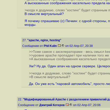
А высказанные соображения касательно предела ка
>когда я додумаю, слово "хостинг" будет странным
В смысле виртуальный?
Я почему спрашиваю (c) Печкин: с одной стороны, п
морды.
27.
"apache, nginx, hosting"
Сообщение от
Phil Kulin
on 02-Апр-07, 20:38
>>Тоже самое с акселераторами - весь смысл kee
>>уровне apache пропадает при наличии того же 
>А высказанные соображения касательно предел
Хм? Ну да. Один апач на одном сервере. Целеронч
>>когда я додумаю, слово "хостинг" будет стран
>В смысле виртуальный?
Да. Он уже есть "паровой автомобиль", просто лю
22.
"Модифицированный Apache с разделением привилегий для
Сообщение от
Дмитрий Котеров
on 02-Апр-07, 20:06