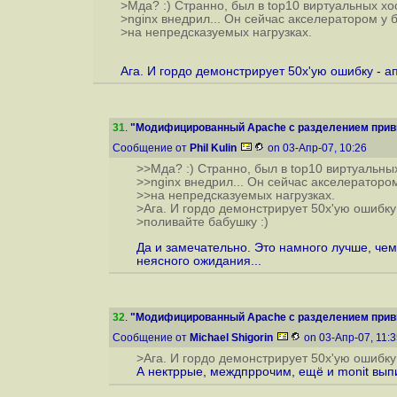
>Мда? :) Странно, был в top10 виртуальных хос
>nginx внедрил... Он сейчас акселератором у 
>на непредсказуемых нагрузках.
Ага. И гордо демонстрирует 50x'ую ошибку - а
31
.
"Модифицированный Apache с разделением привил
Сообщение от
Phil Kulin
on 03-Апр-07, 10:26
>>Мда? :) Странно, был в top10 виртуальных
>>nginx внедрил... Он сейчас акселераторо
>>на непредсказуемых нагрузках.
>Ага. И гордо демонстрирует 50x'ую ошибку
>поливайте бабушку :)
Да и замечательно. Это намного лучше, че
неясного ожидания...
32
.
"Модифицированный Apache с разделением привил
Сообщение от
Michael Shigorin
on 03-Апр-07, 11:
>Ага. И гордо демонстрирует 50x'ую ошибку
А нектррые, междпррочим, ещё и monit выпис