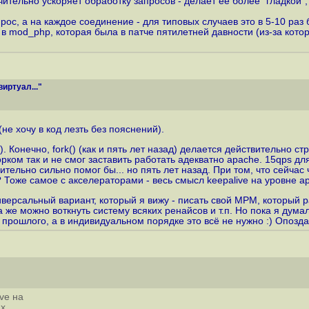
тельно ускоряет обработку запросов - делает ее более "гладкой", т
рос, а на каждое соединение - для типовых случаев это в 5-10 раз 
n в mod_php, которая была в патче пятилетней давности (из-за котор
иртуал..."
е хочу в код лезть без пояснений).
(). Конечно, fork() (как и пять лет назад) делается действительно с
форком так и не смог заставить работать адекватно apache. 15qps д
тельно сильно помог бы... но пять лет назад. При том, что сейчас
т? Тоже самое с акселераторами - весь смысл keepalive на уровне a
ерсальный вариант, который я вижу - писать свой MPM, который ра
же можно воткнуть систему всяких ренайсов и т.п. Но пока я думал,
 прошлого, а в индивидуальном порядке это всё не нужно :) Опозда
ve на
x.