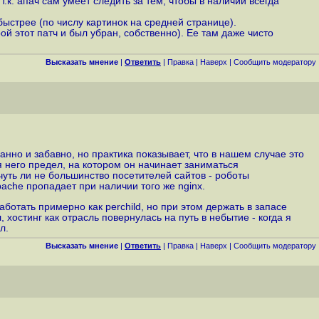
.к. апач сам умеет следить за тем, чтобы в наличии всегда
быстрее (по числу картинок на средней странице).
ой этот патч и был убран, собственно). Ее там даже чисто
Высказать мнение
|
Ответить
|
Правка
|
Наверх
|
Cообщить модератору
транно и забавно, но практика показывает, что в нашем случае это
ля него предел, на котором он начинает заниматься
 чуть ли не большинство посетителей сайтов - роботы
pache пропадает при наличии того же nginx.
ботать примерно как perchild, но при этом держать в запасе
 хостинг как отрасль повернулась на путь в небытие - когда я
л.
Высказать мнение
|
Ответить
|
Правка
|
Наверх
|
Cообщить модератору