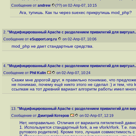
Сообщение от
andrew
(??) on 02-Апр-07, 10:15
Ага, тупишь. Как ты через suexec прикрутишь mod_php?
2.
"Модифицированный Apache с разделением привилегий для виртуал..
Сообщение от
eSupport.org.ru
on 02-Апр-07, 10:06
mod_php не дает стандартные средства.
4.
"Модифицированный Apache с разделением привилегий для виртуал..
Сообщение от
Phil Kulin
on 02-Апр-07, 10:24
Скажи мне дорогой друг, я правильно понимаю, что предложен
не понимаю, почему ещё никто этого не сделал :) и тем, что
ссылкам на тот древний вариант алгоритм работы имел много 
13.
"Модифицированный Apache с разделением привилегий для вирт
Сообщение от
Дмитрий Котеров
on 02-Апр-07, 12:19
Нет, неправильно. Отличия от варианта пятилетней давно
1. Используется стандартный fork, а не vfork/rfork. Т.
рутового родителя). Кроме того, лучшая совместимость с