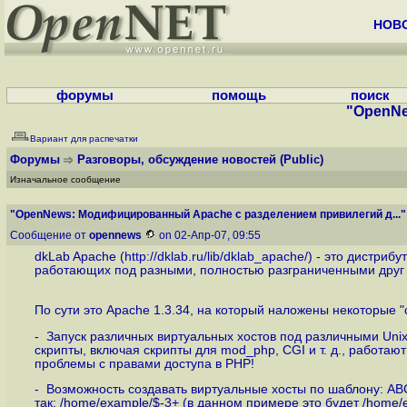
НОВ
форумы
помощь
поиск
"OpenNe
Вариант для распечатки
Форумы
Разговоры, обсуждение новостей
(Public)
Изначальное сообщение
"OpenNews: Модифицированный Apache с разделением привилегий д..."
Сообщение от
opennews
on 02-Апр-07, 09:55
dkLab Apache (
http://dklab.ru/lib/dklab_apache
/) - это дистриб
работающих под разными, полностью разграниченными друг о
По сути это Apache 1.3.34, на который наложены некоторые 
- Запуск различных виртуальных хостов под различными Unix-
скрипты, включая скрипты для mod_php, CGI и т. д., работаю
проблемы с правами доступа в PHP!
- Возможность создавать виртуальные хосты по шаблону: AB
так: /home/example/$-3+ (в данном примере это будет /home