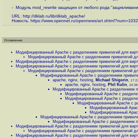
- Модуль mod_rewrite защищен от любого рода "зацикливаний
URL:
http://dklab.ru/lib/dklab_apache
/
Новость:
https://www.opennet.ru/opennews/art.shtml?num=103
Оглавление
Модифицированный Apache с разделением привилегий для вирту
Модифицированный Apache с разделением привилегий для
Модифицированный Apache с разделением привилегий для вирту
Модифицированный Apache с разделением привилегий для вирту
Модифицированный Apache с разделением привилегий для
Модифицированный Apache с разделением привилег
apache, nginx, hosting
,
Michael Shigorin
,
17:22
apache, nginx, hosting
,
Phil Kulin
,
20:38
Модифицированный Apache с разделением пр
Модифицированный Apache с разделен
Модифицированный Apache с разделен
Модифицированный Apache с ра
Модифицированный Apach
Модифицированный Apach
Модифицированный Apache с разделением привилег
Модифицированный Apache с разделением пр
Модифицированный Apache с разделением привилегий для вирту
Модифицированный Apache с разделением привилегий для
Модифицированный Apache с разделением привилегий для вирту