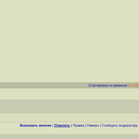
[
Сортировка по времени
|
RSS
]
Высказать мнение
|
Ответить
|
Правка
|
Наверх
|
Cообщить модератору