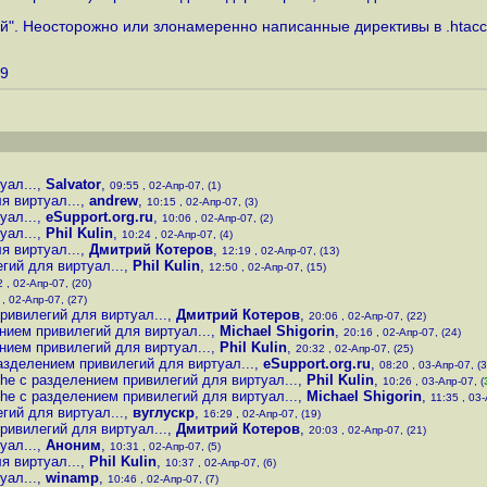
". Неосторожно или злонамеренно написанные директивы в .htacces
29
ал...
,
Salvator
,
09:55 , 02-Апр-07, (1)
 виртуал...
,
andrew
,
10:15 , 02-Апр-07, (3)
ал...
,
eSupport.org.ru
,
10:06 , 02-Апр-07, (2)
ал...
,
Phil Kulin
,
10:24 , 02-Апр-07, (4)
 виртуал...
,
Дмитрий Котеров
,
12:19 , 02-Апр-07, (13)
ий для виртуал...
,
Phil Kulin
,
12:50 , 02-Апр-07, (15)
 , 02-Апр-07, (20)
 , 02-Апр-07, (27)
ивилегий для виртуал...
,
Дмитрий Котеров
,
20:06 , 02-Апр-07, (22)
ием привилегий для виртуал...
,
Michael Shigorin
,
20:16 , 02-Апр-07, (24)
ием привилегий для виртуал...
,
Phil Kulin
,
20:32 , 02-Апр-07, (25)
зделением привилегий для виртуал...
,
eSupport.org.ru
,
08:20 , 03-Апр-07, (3
e с разделением привилегий для виртуал...
,
Phil Kulin
,
10:26 , 03-Апр-07, (
e с разделением привилегий для виртуал...
,
Michael Shigorin
,
11:35 , 03-
ий для виртуал...
,
вуглускр
,
16:29 , 02-Апр-07, (19)
ивилегий для виртуал...
,
Дмитрий Котеров
,
20:03 , 02-Апр-07, (21)
ал...
,
Аноним
,
10:31 , 02-Апр-07, (5)
 виртуал...
,
Phil Kulin
,
10:37 , 02-Апр-07, (6)
ал...
,
winamp
,
10:46 , 02-Апр-07, (7)