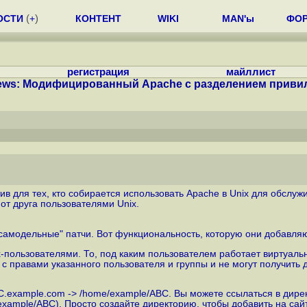
ОСТИ
(
+
)
КОНТЕНТ
WIKI
MAN'ы
ФО
регистрация
майллист
ws: Модифицированный Apache с разделением привиле
утив для тех, кто собирается использовать Apache в Unix для обслу
т друга пользователями Unix.
"самодельные" патчи. Вот функциональность, которую они добавляю
пользователями. То, под каким пользователем работает виртуальны
т с правами указанного пользователя и группы и не могут получить
C.example.com -> /home/example/ABC. Вы можете ссылаться в дире
/example/ABC). Просто создайте директорию, чтобы добавить на са