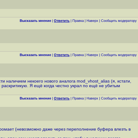
Высказать мнение
|
Ответить
|
Правка
|
Наверх
|
Cообщить модератору
Высказать мнение
|
Ответить
|
Правка
|
Наверх
|
Cообщить модератору
и наличием некоего нового аналога mod_vhost_alias (я, кстати,
p раскритикую. Я ещё когда честно украл по ещё не убитым
Высказать мнение
|
Ответить
|
Правка
|
Наверх
|
Cообщить модератору
е хромает (невозможно даже через переполнение буфера влезть в