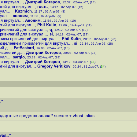
 виртуал...
,
Дмитрий Котеров
,
12:37 , 02-Апр-07, (14)
ий для виртуал...
,
гость
,
13:16 , 02-Апр-07, (16)
ал...
,
_Kuzmich
,
11:17 , 02-Апр-07, (8)
ал...
,
аноним
,
11:36 , 02-Апр-07, (9)
 виртуал...
,
Аноним
,
11:54 , 02-Апр-07, (10)
ий для виртуал...
,
Phil Kulin
,
12:06 , 02-Апр-07, (11)
ивилегий для виртуал...
,
q
,
12:12 , 02-Апр-07, (12)
ивилегий для виртуал...
,
si
,
14:18 , 02-Апр-07, (17)
ием привилегий для виртуал...
,
Phil Kulin
,
20:35 , 02-Апр-07, (26)
зделением привилегий для виртуал...
,
si
,
22:34 , 02-Апр-07, (28)
й д...
,
FatBastard
,
16:00 , 02-Апр-07, (18)
вилегий д...
,
Дмитрий Котеров
,
20:08 , 02-Апр-07, (23)
ал...
,
sargio
,
23:39 , 02-Апр-07, (29)
 виртуал...
,
Дмитрий Котеров
,
13:12 , 03-Апр-07, (
33
)
ий для виртуал...
,
Gregory Veritikov
,
09:24 , 31-Дек-07, (
34
)
."
дартные средства апача? suexec + vhost_alias ...
ал..."