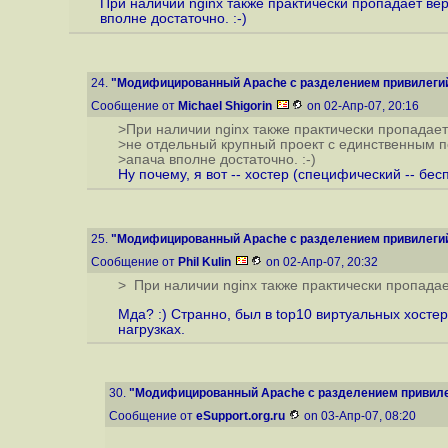
При наличии nginx также практически пропадает вер
вполне достаточно. :-)
24.
"Модифицированный Apache с разделением привилегий 
Сообщение от
Michael Shigorin
on 02-Апр-07, 20:16
>При наличии nginx также практически пропадает 
>не отдельный крупный проект с единственным по
>апача вполне достаточно. :-)
Ну почему, я вот -- хостер (специфический -- бес
25.
"Модифицированный Apache с разделением привилегий 
Сообщение от
Phil Kulin
on 02-Апр-07, 20:32
> При наличии nginx также практически пропадает
Мда? :) Странно, был в top10 виртуальных хостер
нагрузках.
30.
"Модифицированный Apache с разделением привилег
Сообщение от
eSupport.org.ru
on 03-Апр-07, 08:20