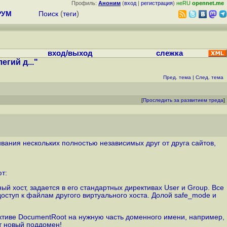
Профиль:
Аноним
(
вход
|
регистрация
)
неRU
opennet.me
РУМ
Поиск
(
теги
)
вход/выход
слежка
гий д..."
Пред. тема
|
След. тема
[
Проследить за развитием треда
]
живания нескольких полностью независимых друг от друга сайтов,
т:
й хост, задается в его стандартных директивах User и Group. Все
 доступ к файлам другого виртуального хоста. Долой safe_mode и
ктиве DocumentRoot на нужную часть доменного имени, например,
йт новый поддомен!