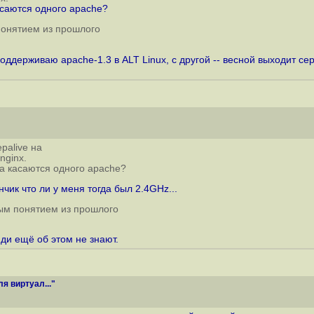
саются одного apache?
 понятием из прошлого
оддерживаю apache-1.3 в ALT Linux, с другой -- весной выходит сер
palive на
nginx.
а касаются одного apache?
ик что ли у меня тогда был 2.4GHz...
ным понятием из прошлого
ди ещё об этом не знают.
 виртуал..."