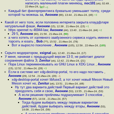
написать маленький плагин меняющ
,
noc101
(ok), 02:49 ,
22-Июн-24, (
)
97
+1
Каждый бит фингерпринтинга буквально уменьшает толпу, среди
которой ты можешь за
,
Аноним
(86), 13:44 , 21-Июн-24, (46)
+3
Какой от него толк, если половина интернета закрыта клаудфларе
натуральный фaши
,
Аноним
(15), 12:38 , 21-Июн-24, (15)
+1
https opennet ru 46944-law
,
Аноним
(44), 13:40 , 21-Июн-24, (44)
+2
29 5
,
Аноним
(90), 21:56 , 21-Июн-24, (
90
)
а чего хотеть от халявного заабузенного сервиса ходить именно в
торсеть и юзать
,
Bob
(??), 15:52 , 21-Июн-24, (78)
Вот и выросло поколение
,
Аноним
(105), 12:56 , 22-Июн-24, (
105
)
Скрыто модератором
,
xsignal
(ok), 12:40 , 21-Июн-24, (17)
У меня, начиная с предыдущей версии 13 0, не работает диалог
сохранения файла Э
,
Zenitur
(ok), 12:42 , 21-Июн-24, (21)
Пора Linux переименовывать из GNU Linux в XDG Linux
,
Аноним
(15), 12:52 , 21-Июн-24, (28)
+3
Если в системе нет xdg-desktop-portal, то его надо поставить
,
Аноним
(29), 12:54 , 21-Июн-24, (29)
–1
xdg-desktop-portal хочет libfuse3, а тот хочет новый Meson Новый
Meson хочет но
,
Zenitur
(ok), 13:51 , 21-Июн-24, (48)
Ну тут два варианта действий Первый вариант действий это
преодолеть себя и свою
,
Аноним
(53), 13:55 , 21-Июн-24, (53)
А если решение проблемы подразумевает 3 способов
,
Аноним
(57), 14:04 , 21-Июн-24, (57)
Тогда будем выбирать между первым вариантом
действий, будем выбирать между вторы
,
Аноним
(53),
14:08 , 21-Июн-24, (59)
А если решение проблемы подразумевает 4 способов
,