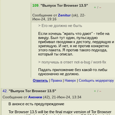
109
.
"Выпуск Tor Browser 13.5"
+
–
/
Сообщение от
Zenitur
(ok), 22-
Июн-24, 19:16
> Его не должно не быть
Если хочешь "жрать что дают" - тебе на
винду. Был тут один, пульсаудио
прибивал гвоздями к дестопу, пердящую и
хрипящую. И нет, я не против конкретно
этого пакета. Я против такого подхода,
который ты описал.
> получишь в ответ not-a-bug / wont-fix
Падать приложение без какой-то либы
однозначно не должно.
Ответить
|
Правка
|
Наверх
|
Cообщить модератору
42.
"Выпуск Tor Browser 13.5"
+
–
/
Сообщение от
Аноним
(42), 21-Июн-24, 13:34
В анонсе есть предупреждение
Tor Browser 13.5 will be the final major version of Tor Browser