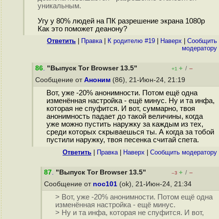
уникальным.
Угу у 80% людей на ПК разрешение экрана 1080р
Как это поможет деанону?
Ответить
|
Правка
|
К родителю #19
|
Наверх
|
Cообщить
модератору
86
.
"Выпуск Tor Browser 13.5"
+
–
/
+1
Сообщение от
Аноним
(86), 21-Июн-24, 21:19
Вот, уже -20% анонимности. Потом ещё одна
изменённая настройка - ещё минус. Ну и та инфа,
которая не спуфится. И вот, суммарно, твоя
анонимность падает до такой величины, когда
уже можно пустить наружку за каждым из тех,
среди которых скрываешься ты. А когда за тобой
пустили наружку, твоя песенка считай спета.
Ответить
|
Правка
|
Наверх
|
Cообщить модератору
87
.
"Выпуск Tor Browser 13.5"
+
–
/
–3
Сообщение от
noc101
(ok), 21-Июн-24, 21:34
> Вот, уже -20% анонимности. Потом ещё одна
изменённая настройка - ещё минус.
> Ну и та инфа, которая не спуфится. И вот,