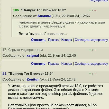
модератору
105
.
"Выпуск Tor Browser 13.5"
+
–
/
Сообщение от
Аноним
(105), 22-Июн-24, 12:56
>анонимно в инете Везде сидеть - нужно как в игре
Uplink делать, как минимум
Вот и "выросло" поколение...
Ответить
|
Правка
|
Наверх
|
Cообщить модератору
17. Скрыто модератором
+
–
/
Сообщение от
xsignal
(ok), 21-Июн-24, 12:40
Ответить
|
Правка
|
Наверх
|
Cообщить модератору
21.
"Выпуск Tor Browser 13.5"
+
–
/
Сообщение от
Zenitur
(ok), 21-Июн-24, 12:42
У меня, начиная с предыдущей версии 13.0, не работает
диалог сохранения файла. Это общая беда с Хромом:
если в системе нет xdg-desktop-portal, файловый диалог
вызвать невозможно.
Вот только Хром просто не показывает диалог, а Тор