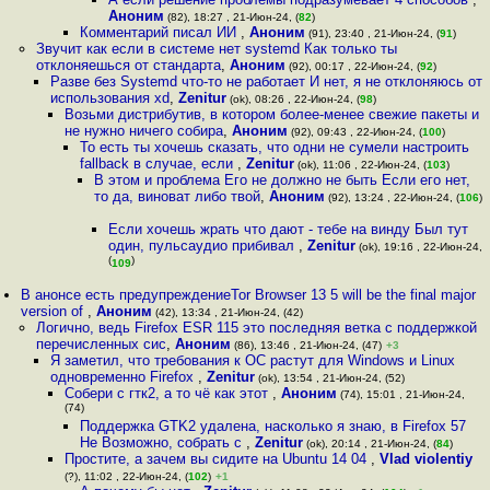
Аноним
(82), 18:27 , 21-Июн-24, (
82
)
Комментарий писал ИИ
,
Аноним
(91), 23:40 , 21-Июн-24, (
91
)
Звучит как если в системе нет systemd Как только ты
отклоняешься от стандарта
,
Аноним
(92), 00:17 , 22-Июн-24, (
92
)
Разве без Systemd что-то не работает И нет, я не отклоняюсь от
использования xd
,
Zenitur
(ok), 08:26 , 22-Июн-24, (
98
)
Возьми дистрибутив, в котором более-менее свежие пакеты и
не нужно ничего собира
,
Аноним
(92), 09:43 , 22-Июн-24, (
100
)
То есть ты хочешь сказать, что одни не сумели настроить
fallback в случае, если
,
Zenitur
(ok), 11:06 , 22-Июн-24, (
103
)
В этом и проблема Его не должно не быть Если его нет,
то да, виноват либо твой
,
Аноним
(92), 13:24 , 22-Июн-24, (
106
)
Если хочешь жрать что дают - тебе на винду Был тут
один, пульсаудио прибивал
,
Zenitur
(ok), 19:16 , 22-Июн-24,
(
)
109
В анонсе есть предупреждениеTor Browser 13 5 will be the final major
version of
,
Аноним
(42), 13:34 , 21-Июн-24, (42)
Логично, ведь Firefox ESR 115 это последняя ветка с поддержкой
перечисленных сис
,
Аноним
(86), 13:46 , 21-Июн-24, (47)
+3
Я заметил, что требования к ОС растут для Windows и Linux
одновременно Firefox
,
Zenitur
(ok), 13:54 , 21-Июн-24, (52)
Собери с гтк2, а то чё как этот
,
Аноним
(74), 15:01 , 21-Июн-24,
(74)
Поддержка GTK2 удалена, насколько я знаю, в Firefox 57
Не Возможно, собрать с
,
Zenitur
(ok), 20:14 , 21-Июн-24, (
84
)
Простите, а зачем вы сидите на Ubuntu 14 04
,
Vlad violentiy
(?), 11:02 , 22-Июн-24, (
102
)
+1