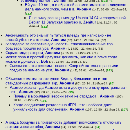
А почему бы нет
,
Zenitur
(ok), 11:08 , 22-Июн-24, (
104
)
+1
Ей уже 10 лет, а с обратной совместимостью в линуксах
дела намного хуже, чем в в
,
Аноним
(142), 09:00 , 02-Июл-24,
(
)
142
Я не вижу разницы между Ubuntu 14 04 и современной
Debian 11 Запуская браузер о
,
Zenitur
(ok), 21:24 , 02-
Июл-24, (
)
144
Анонимность это значит пытаться влездь где написано - не
влезай,убъет и это возм
,
Аноним
(62), 14:15 , 21-Июн-24, (62)
благодарю за оперативную новость, спасибообновление тор
браузера прошло на ура
,
Аноним
(-), 14:52 , 21-Июн-24, (73)
Скрыто модератором
,
Аноним
(-), 15:15 , 21-Июн-24, (76)
может пора и простой браузинг добавить, как оно в brave тогда
можно и донатов с
,
Bob
(??), 15:54 , 21-Июн-24, (79)
Смешивать эти режимы - опасно Юзер обязательно рано или
поздно за чем-то не усл
,
Аноним
(142), 09:01 , 02-Июл-24, (
143
)
Объясните смысл от отступов Ведь у большинства и так
стандартные разрешения экр
,
Аноним
(85), 20:34 , 21-Июн-24, (
85
)
Размер экрана - да Размер окна и доступного окну пространства -
нет
,
Аноним
(92), 00:20 , 22-Июн-24, (
93
)
Почему в мобильной версии этим не страдают
,
Аноним
(105),
10:43 , 22-Июн-24, (
)
101
Когда соединение разделенно dFPI - это наоборот дает
уникальность для отслеживан
,
Аноним
(107), 16:50 , 22-Июн-24, (
107
)
А когда борцуны за приватность добавят возможность отключить
автоматические обно
,
Аноним
(94), 01:59 , 22-Июн-24, (
94
)