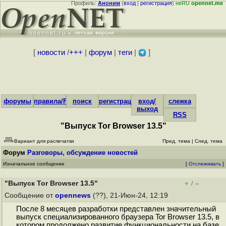
Профиль:
Аноним
(
вход
|
регистрация
)
неRU
opennet.me
[
новости
/
+++
|
форум
|
теги
|
]
форумы
правила/FAQ
поиск
регистрация
вход/
слежка
выход
RSS
"Выпуск Tor Browser 13.5"
Вариант для распечатки
Пред. тема
|
След. тема
Форум
Разговоры, обсуждение новостей
Изначальное сообщение
[
Отслеживать
]
"Выпуск Tor Browser 13.5"
+
–
/
Сообщение от
opennews
(??), 21-Июн-24, 12:19
После 8 месяцев разработки представлен значительный
выпуск специализированного браузера Tor Browser 13.5, в
котором продолжено развитие функциональности на базе