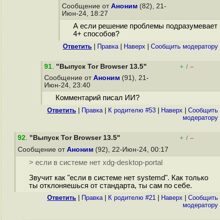
Сообщение от
Аноним
(82), 21-
Июн-24, 18:27
А если решение проблемы подразумевает
4+ способов?
Ответить
|
Правка
|
Наверх
|
Cообщить модератору
91
.
"Выпуск Tor Browser 13.5"
+
–
/
Сообщение от
Аноним
(91), 21-
Июн-24, 23:40
Комментарий писал ИИ?
Ответить
|
Правка
|
К родителю #53
|
Наверх
|
Cообщить
модератору
92
.
"Выпуск Tor Browser 13.5"
+
–
/
Сообщение от
Аноним
(92), 22-Июн-24, 00:17
> если в системе нет xdg-desktop-portal
Звучит как "если в системе нет systemd". Как только
ты отклоняешься от стандарта, ты сам по себе.
Ответить
|
Правка
|
К родителю #21
|
Наверх
|
Cообщить
модератору