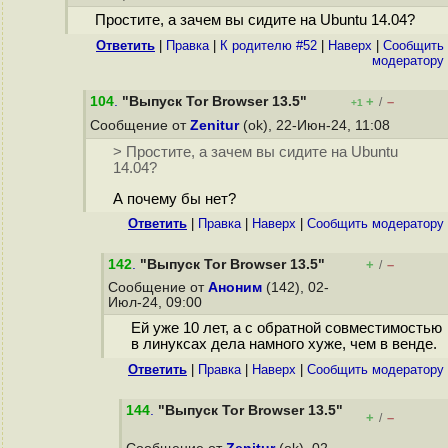
Простите, а зачем вы сидите на Ubuntu 14.04?
Ответить
|
Правка
|
К родителю #52
|
Наверх
|
Cообщить
модератору
104
.
"Выпуск Tor Browser 13.5"
+
–
/
+1
Сообщение от
Zenitur
(ok), 22-Июн-24, 11:08
> Простите, а зачем вы сидите на Ubuntu
14.04?
А почему бы нет?
Ответить
|
Правка
|
Наверх
|
Cообщить модератору
142
.
"Выпуск Tor Browser 13.5"
+
–
/
Сообщение от
Аноним
(142), 02-
Июл-24, 09:00
Ей уже 10 лет, а с обратной совместимостью
в линуксах дела намного хуже, чем в венде.
Ответить
|
Правка
|
Наверх
|
Cообщить модератору
144
.
"Выпуск Tor Browser 13.5"
+
–
/