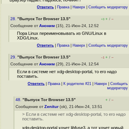
Браузер падает. Надеюсь, починят?
Ответить
|
Правка
|
Наверх
|
Cообщить модератору
28.
"Выпуск Tor Browser 13.5"
+
–
/
+3
Сообщение от
Аноним
(15), 21-Июн-24, 12:52
Пора Linux переименовывать из GNU/Linux в
XDG/Linux.
Ответить
|
Правка
|
Наверх
|
Cообщить модератору
29.
"Выпуск Tor Browser 13.5"
+
–
/
–1
Сообщение от
Аноним
(29), 21-Июн-24, 12:54
Если в системе нет xdg-desktop-portal, то его надо
поставить.
Ответить
|
Правка
|
К родителю #21
|
Наверх
|
Cообщить
модератору
48.
"Выпуск Tor Browser 13.5"
+
–
/
Сообщение от
Zenitur
(ok), 21-Июн-24, 13:51
> Если в системе нет xdg-desktop-portal, то его надо
поставить.
xdg-desktop-portal хочет libfuse3, а тот хочет новый