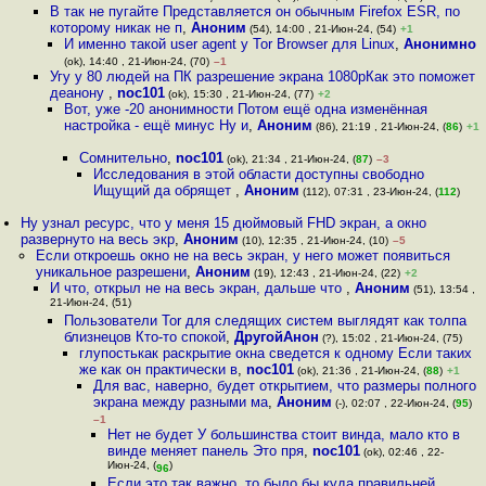
В так не пугайте Представляется он обычным Firefox ESR, по
которому никак не п
,
Аноним
(54), 14:00 , 21-Июн-24, (54)
+1
И именно такой user agent у Tor Browser для Linux
,
Анонимно
(ok), 14:40 , 21-Июн-24, (70)
–1
Угу у 80 людей на ПК разрешение экрана 1080рКак это поможет
деанону
,
noc101
(ok), 15:30 , 21-Июн-24, (77)
+2
Вот, уже -20 анонимности Потом ещё одна изменённая
настройка - ещё минус Ну и
,
Аноним
(86), 21:19 , 21-Июн-24, (
86
)
+1
Сомнительно
,
noc101
(ok), 21:34 , 21-Июн-24, (
87
)
–3
Исследования в этой области доступны свободно
Ищущий да обрящет
,
Аноним
(112), 07:31 , 23-Июн-24, (
112
)
Ну узнал ресурс, что у меня 15 дюймовый FHD экран, а окно
развернуто на весь экр
,
Аноним
(10), 12:35 , 21-Июн-24, (10)
–5
Если откроешь окно не на весь экран, у него может появиться
уникальное разрешени
,
Аноним
(19), 12:43 , 21-Июн-24, (22)
+2
И что, открыл не на весь экран, дальше что
,
Аноним
(51), 13:54 ,
21-Июн-24, (51)
Пользователи Tor для следящих систем выглядят как толпа
близнецов Кто-то спокой
,
ДругойАнон
(?), 15:02 , 21-Июн-24, (75)
глупостькак раскрытие окна сведется к одному Если таких
же как он практически в
,
noc101
(ok), 21:36 , 21-Июн-24, (
88
)
+1
Для вас, наверно, будет открытием, что размеры полного
экрана между разными ма
,
Аноним
(-), 02:07 , 22-Июн-24, (
95
)
–1
Нет не будет У большинства стоит винда, мало кто в
винде меняет панель Это пря
,
noc101
(ok), 02:46 , 22-
Июн-24, (
)
96
Если это так важно, то было бы куда правильней,