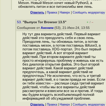
Meson. Новый Meson хочет новый Python3, а
обновлять питон и все питонолибы мне лень.
Ответить
|
Правка
|
Наверх
|
Cообщить модератору
53.
"Выпуск Tor Browser 13.5"
+
–
/
Сообщение от
Аноним
(53), 21-Июн-24, 13:55
Ну тут два варианта действий. Первый вариант
действий это преодолеть себя и свою лень.
Преодолев лень, ты обновишь питон, а потом
поставишь мезон, а потом поставишь libfuse3, а
потом поставишь XDG-портал. Это был первый
вариант действий. А вот второй вариант
действий. При втором варианте действий ты
просто игнорируешь проблему и живешь как есть
без диалогов открытия файоа. Это был второй
вариант действий. Какой вариант действий
предпочтешь, а какой вариант действий не
предпочтешь? Не исключено, что есть и третий
вариант действий, я о таком правда не знаю. Если
он тебе известен -- распиши сюда третий вариант
действий, чтобы мы все варианты действий
рассмотрели и взвесили все за и против. И тогда
мы будем владеть всеобъемлющей полной
информацией об обсуждаемой проблеме.
Ответить
|
Правка
|
Наверх
|
Cообщить модератору