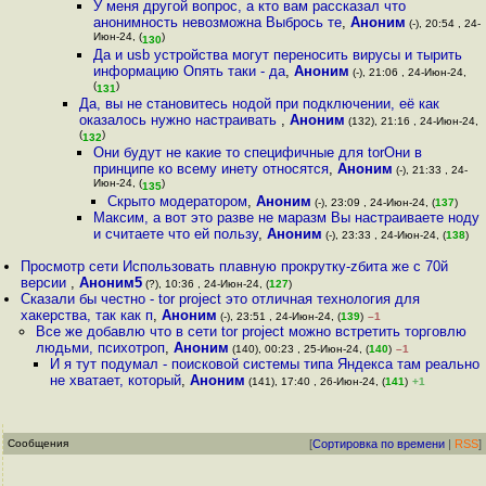
У меня другой вопрос, а кто вам рассказал что
анонимность невозможна Выбрось те
,
Аноним
(-), 20:54 , 24-
Июн-24, (
)
130
Да и usb устройства могут переносить вирусы и тырить
информацию Опять таки - да
,
Аноним
(-), 21:06 , 24-Июн-24,
(
)
131
Да, вы не становитесь нодой при подключении, её как
оказалось нужно настраивать
,
Аноним
(132), 21:16 , 24-Июн-24,
(
)
132
Они будут не какие то специфичные для torОни в
принципе ко всему инету относятся
,
Аноним
(-), 21:33 , 24-
Июн-24, (
)
135
Скрыто модератором
,
Аноним
(-), 23:09 , 24-Июн-24, (
137
)
Максим, а вот это разве не маразм Вы настраиваете ноду
и считаете что ей пользу
,
Аноним
(-), 23:33 , 24-Июн-24, (
138
)
Просмотр сети Использовать плавную прокрутку-zбита же c 70й
версии
,
Аноним5
(?), 10:36 , 24-Июн-24, (
127
)
Сказали бы честно - tor project это отличная технология для
хакерства, так как п
,
Аноним
(-), 23:51 , 24-Июн-24, (
139
)
–1
Все же добавлю что в сети tor project можно встретить торговлю
людьми, психотроп
,
Аноним
(140), 00:23 , 25-Июн-24, (
140
)
–1
И я тут подумал - поисковой системы типа Яндекса там реально
не хватает, который
,
Аноним
(141), 17:40 , 26-Июн-24, (
141
)
+1
Сообщения
[
Сортировка по времени
|
RSS
]