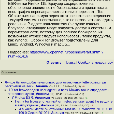
ESR-ветки Firefox 115. Браузер сосредоточен на
обеспечении анонимности, безопасности и приватности,
весь трафик перенаправляется только через сеть Tor.
Обратиться напрямую через штатное сетевое соединение
текущей системы невозможно, что не позволяет отследить
реальный IP-адрес пользователя (в случае взлома
браузера, атакующие могут получить доступ к системным
параметрам сети, поэтому для полного блокирования
возможных утечек следует использовать такие продукты,
как Whonix). Сборки Tor Browser подготовлены для
Linux, Android, Windows и macOS...
Подробнее:
https://www.opennet.ru/opennews/art.shtml?
num=61416
Ответить
|
Правка
|
Cообщить модератору
Оглавление
Лучше бы они добавлены опцию для отключения letterboxing при
раскрытии на весь
,
Аноним
(3), 12:21 , 21-Июн-24, (3)
–6
1 У tor browser один user agent на всех Можно точно определить
что используетс
,
Аноним
(19), 12:41 , 21-Июн-24, (19)
У Firefox ESR
,
Анонимн
(?), 13:02 , 21-Июн-24, (31)
+1
Нет, у tor browser отличный от firefox esr user agent Не вводите
в заблуждение
,
Аноним
(19), 13:14 , 21-Июн-24, (36)
–2
И в каком месте он отличный Mozilla 5 0 Windows NT 10 0 rv
109 0 Gecko 201001
,
Аноним
(50), 13:52 , 21-Июн-24, (50)
+3