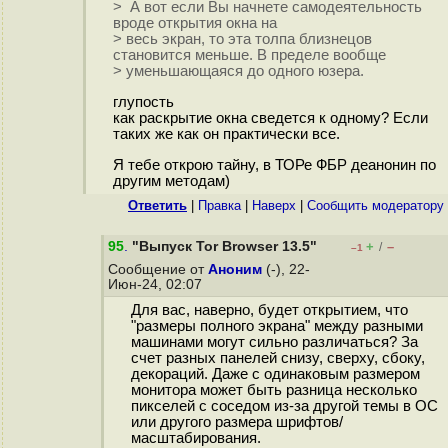
> А вот если Вы начнете самодеятельность
вроде открытия окна на
> весь экран, то эта толпа близнецов
становится меньше. В пределе вообще
> уменьшающаяся до одного юзера.
глупость
как раскрытие окна сведется к одному? Если
таких же как он практически все.
Я тебе открою тайну, в ТОРе ФБР деанонин по
другим методам)
Ответить
|
Правка
|
Наверх
|
Cообщить модератору
95
.
"Выпуск Tor Browser 13.5"
+
–
/
–1
Сообщение от
Аноним
(-), 22-
Июн-24, 02:07
Для вас, наверно, будет открытием, что
"размеры полного экрана" между разными
машинами могут сильно различаться? За
счет разных панелей снизу, сверху, сбоку,
декораций. Даже с одинаковым размером
монитора может быть разница несколько
пикселей с соседом из-за другой темы в ОС
или другого размера шрифтов/
масштабирования.