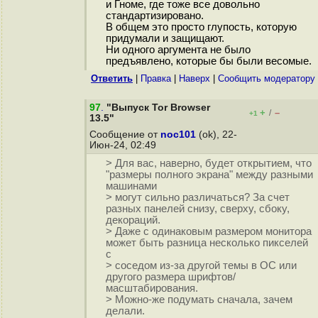
и Гноме, где тоже все довольно
стандартизировано.
В общем это просто глупость, которую
придумали и защищают.
Ни одного аргумента не было
предъявлено, которые бы были весомые.
Ответить
|
Правка
|
Наверх
|
Cообщить модератору
97
.
"Выпуск Tor Browser
+
–
/
+1
13.5"
Сообщение от
noc101
(ok), 22-
Июн-24, 02:49
> Для вас, наверно, будет открытием, что
"размеры полного экрана" между разными
машинами
> могут сильно различаться? За счет
разных панелей снизу, сверху, сбоку,
декораций.
> Даже с одинаковым размером монитора
может быть разница несколько пикселей
с
> соседом из-за другой темы в ОС или
другого размера шрифтов/
масштабирования.
> Можно-же подумать сначала, зачем
делали.