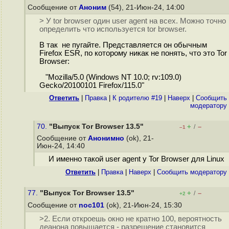
Сообщение от
Аноним
(54), 21-Июн-24, 14:00
> У tor browser один user agent на всех. Можно точно
определить что используется tor browser.
В так не пугайте. Представляется он обычным
Firefox ESR, по которому никак не понять, что это Tor
Browser:
"Mozilla/5.0 (Windows NT 10.0; rv:109.0)
Gecko/20100101 Firefox/115.0"
Ответить
|
Правка
|
К родителю #19
|
Наверх
|
Cообщить
модератору
70.
"Выпуск Tor Browser 13.5"
+
–
/
–1
Сообщение от
Анонимно
(ok), 21-
Июн-24, 14:40
И именно такой user agent у Tor Browser для Linux
Ответить
|
Правка
|
Наверх
|
Cообщить модератору
77.
"Выпуск Tor Browser 13.5"
+
–
/
+2
Сообщение от
noc101
(ok), 21-Июн-24, 15:30
>2. Если откроешь окно не кратно 100, вероятность
деанона повышается - разрешение становится