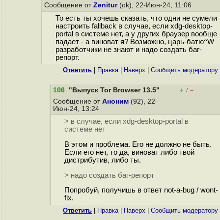
Сообщение от
Zenitur
(ok), 22-Июн-24, 11:06
То есть ты хочешь сказать, что одни не сумели
настроить fallback в случае, если xdg-desktop-
portal в системе нет, а у других браузер вообще
падает - а виноват я? Возможно, царь-батю^W
разработчики не знают и надо создать баг-
репорт.
Ответить
|
Правка
|
Наверх
|
Cообщить модератору
106
.
"Выпуск Tor Browser 13.5"
+
–
/
Сообщение от
Аноним
(92), 22-
Июн-24, 13:24
> в случае, если xdg-desktop-portal в
системе нет
В этом и проблема. Его не должно не быть.
Если его нет, то да, виноват либо твой
дистрибутив, либо ты.
> надо создать баг-репорт
Попробуй, получишь в ответ not-a-bug / wont-
fix.
Ответить
|
Правка
|
Наверх
|
Cообщить модератору