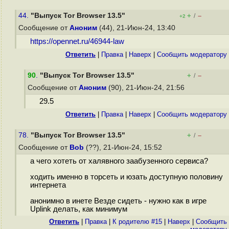
44.
"Выпуск Tor Browser 13.5"
+
–
/
+2
Сообщение от
Аноним
(44), 21-Июн-24, 13:40
https://opennet.ru/46944-law
Ответить
|
Правка
|
Наверх
|
Cообщить модератору
90
.
"Выпуск Tor Browser 13.5"
+
–
/
Сообщение от
Аноним
(90), 21-Июн-24, 21:56
29.5
Ответить
|
Правка
|
Наверх
|
Cообщить модератору
78.
"Выпуск Tor Browser 13.5"
+
–
/
Сообщение от
Bob
(??), 21-Июн-24, 15:52
а чего хотеть от халявного заабузенного сервиса?
ходить именно в торсеть и юзать доступную половину
интернета
анонимно в инете Везде сидеть - нужно как в игре
Uplink делать, как минимум
Ответить
|
Правка
|
К родителю #15
|
Наверх
|
Cообщить