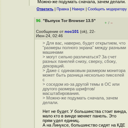
Можно-же подумать сначала, зачем делали.
Ответить
|
Правка
|
Наверх
|
Cообщить модератору
96
.
"Выпуск Tor Browser 13.5"
+
–
/
Сообщение от
noc101
(ok), 22-
Июн-24, 02:46
> Для вас, наверно, будет открытием, что
"размеры полного экрана" между разными
машинами
> могут сильно различаться? За счет
разных панелей снизу, сверху, сбоку,
декораций.
> Даже с одинаковым размером монитора
может быть разница несколько пикселей
с
> соседом из-за другой темы в ОС или
другого размера шрифтов/
масштабирования.
> Можно-же подумать сначала, зачем
делали.
Нет не будет. У большинства стоит винда,
мало кто в винде меняет панель. Это
прям удел единиц.
А на Линуксе, большинство сидят на КДЕ