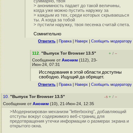
суммарно, твоя
> анонимность падает до такой величины,
когда уже можно пустить наружку за
> каждым из тех, среди которых скрываешься
ты. А когда за тобой
> пустили наружку, твоя песенка считай спета.
Сомнительно
Ответить
|
Правка
|
Наверх
|
Cообщить модератору
112
.
"Выпуск Tor Browser 13.5"
+
–
/
Сообщение от
Аноним
(112), 23-
Июн-24, 07:31
Исследования в этой области доступны
свободно. Ищущий да обрящет.
Ответить
|
Правка
|
Наверх
|
Cообщить модератору
10.
"Выпуск Tor Browser 13.5"
+
–
/
–5
Сообщение от
Аноним
(10), 21-Июн-24, 12:35
>Модернизирован механизм "letterboxing", добавляющий
отступы вокруг содержимого веб-страниц для
предотвращения утечки информации о размерах экрана и
открытого окна.