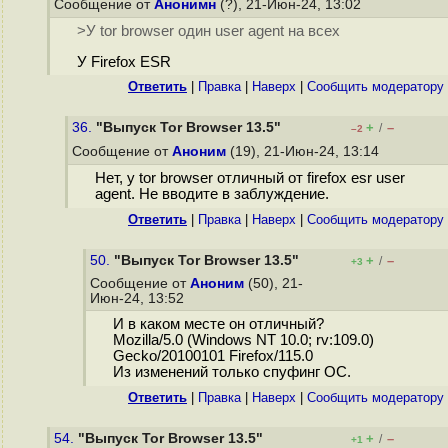
Сообщение от
Анонимн
(?), 21-Июн-24, 13:02
>У tor browser один user agent на всех
У Firefox ESR
Ответить
|
Правка
|
Наверх
|
Cообщить модератору
36.
"Выпуск Tor Browser 13.5"
+
–
/
–2
Сообщение от
Аноним
(19), 21-Июн-24, 13:14
Нет, у tor browser отличный от firefox esr user
agent. Не вводите в заблуждение.
Ответить
|
Правка
|
Наверх
|
Cообщить модератору
50.
"Выпуск Tor Browser 13.5"
+
–
/
+3
Сообщение от
Аноним
(50), 21-
Июн-24, 13:52
И в каком месте он отличный?
Mozilla/5.0 (Windows NT 10.0; rv:109.0)
Gecko/20100101 Firefox/115.0
Из изменений только спуфинг ОС.
Ответить
|
Правка
|
Наверх
|
Cообщить модератору
54.
"Выпуск Tor Browser 13.5"
+
–
/
+1