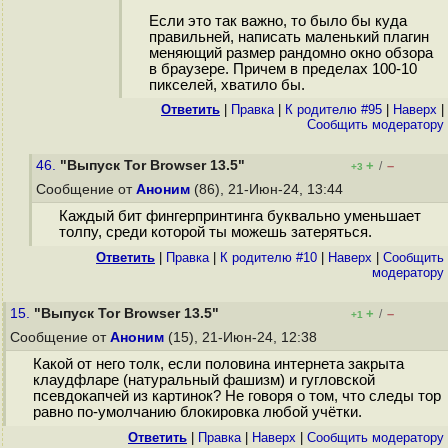
Если это так важно, то было бы куда
правильней, написать маленький плагин
меняющий размер рандомно окно обзора
в браузере. Причем в пределах 100-10
пикселей, хватило бы.
Ответить
|
Правка
|
К родителю #95
|
Наверх
|
Cообщить модератору
46.
"Выпуск Tor Browser 13.5"
+
–
/
+3
Сообщение от
Аноним
(86), 21-Июн-24, 13:44
Каждый бит фингерпринтинга буквально уменьшает
толпу, среди которой ты можешь затеряться.
Ответить
|
Правка
|
К родителю #10
|
Наверх
|
Cообщить
модератору
15.
"Выпуск Tor Browser 13.5"
+
–
/
+1
Сообщение от
Аноним
(15), 21-Июн-24, 12:38
Какой от него толк, если половина интернета закрыта
клаудфларе (натуральный фaшизм) и гугловской
псевдокапчей из картинок? Не говоря о том, что следы тор
равно по-умолчанию блокировка любой учётки.
Ответить
|
Правка
|
Наверх
|
Cообщить модератору