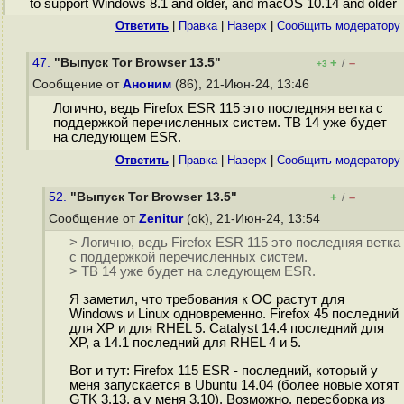
to support Windows 8.1 and older, and macOS 10.14 and older
Ответить
|
Правка
|
Наверх
|
Cообщить модератору
47.
"Выпуск Tor Browser 13.5"
+
–
/
+3
Сообщение от
Аноним
(86), 21-Июн-24, 13:46
Логично, ведь Firefox ESR 115 это последняя ветка с
поддержкой перечисленных систем. TB 14 уже будет
на следующем ESR.
Ответить
|
Правка
|
Наверх
|
Cообщить модератору
52.
"Выпуск Tor Browser 13.5"
+
–
/
Сообщение от
Zenitur
(ok), 21-Июн-24, 13:54
> Логично, ведь Firefox ESR 115 это последняя ветка
с поддержкой перечисленных систем.
> TB 14 уже будет на следующем ESR.
Я заметил, что требования к ОС растут для
Windows и Linux одновременно. Firefox 45 последний
для XP и для RHEL 5. Catalyst 14.4 последний для
XP, а 14.1 последний для RHEL 4 и 5.
Вот и тут: Firefox 115 ESR - последний, который у
меня запускается в Ubuntu 14.04 (более новые хотят
GTK 3.13, а у меня 3.10). Возможно, пересборка из