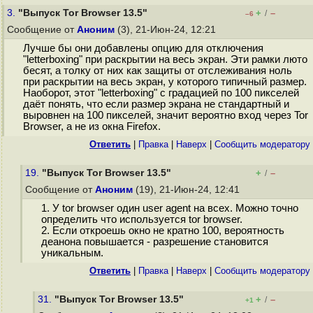
3.
"Выпуск Tor Browser 13.5"
+
–
/
–6
Сообщение от
Аноним
(3), 21-Июн-24, 12:21
Лучше бы они добавлены опцию для отключения
"letterboxing" при раскрытии на весь экран. Эти рамки люто
бесят, а толку от них как защиты от отслеживания ноль
при раскрытии на весь экран, у которого типичный размер.
Наоборот, этот "letterboxing" с градацией по 100 пикселей
даёт понять, что если размер экрана не стандартный и
выровнен на 100 пикселей, значит вероятно вход через Tor
Browser, а не из окна Firefox.
Ответить
|
Правка
|
Наверх
|
Cообщить модератору
19.
"Выпуск Tor Browser 13.5"
+
–
/
Сообщение от
Аноним
(19), 21-Июн-24, 12:41
1. У tor browser один user agent на всех. Можно точно
определить что используется tor browser.
2. Если откроешь окно не кратно 100, вероятность
деанона повышается - разрешение становится
уникальным.
Ответить
|
Правка
|
Наверх
|
Cообщить модератору
31.
"Выпуск Tor Browser 13.5"
+
–
/
+1