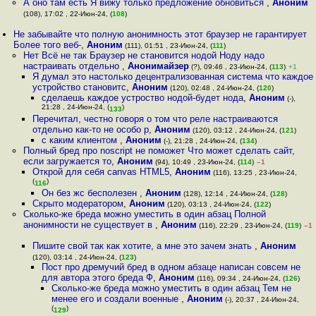
А оно там есть Я вижу только предложение обновиться
,
Аноним
(108), 17:02 , 22-Июн-24, (
108
)
Не забывайте что полную анонимность этот браузер не гарантирует
Более того веб-
,
Аноним
(111), 01:51 , 23-Июн-24, (
111
)
Нет Всё не так Браузер не становится нодой Ноду надо
настраивать отдельно
,
Анонимайзер
(?), 09:46 , 23-Июн-24, (
113
)
+1
Я думал это настолько децентрализованная система что каждое
устройство становитс
,
Аноним
(120), 02:48 , 24-Июн-24, (
120
)
сделаешь каждое устроство нодой-будет нода
,
Аноним
(-),
21:28 , 24-Июн-24, (
)
133
Перечитал, честно говоря о том что реле настраиваются
отдельно как-то не особо р
,
Аноним
(120), 03:12 , 24-Июн-24, (
121
)
с каким клиентом
,
Аноним
(-), 21:28 , 24-Июн-24, (
134
)
Полный бред про noscript не поможет Что может сделать сайт,
если загружается то
,
Аноним
(94), 10:49 , 23-Июн-24, (
114
)
–1
Открой для себя canvas HTML5
,
Аноним
(116), 13:25 , 23-Июн-24,
(
)
116
Он без жс бесполезен
,
Аноним
(128), 12:14 , 24-Июн-24, (
128
)
Скрыто модератором
,
Аноним
(120), 03:13 , 24-Июн-24, (
122
)
Сколько-же бреда можно уместить в один абзац Полной
анонимности не существует в
,
Аноним
(116), 22:29 , 23-Июн-24, (
119
)
–1
Пишите свой так как хотите, а мне это зачем знать
,
Аноним
(120), 03:14 , 24-Июн-24, (
123
)
Пост про дремучий бред в одном абзаце написан совсем не
для автора этого бреда Ф
,
Аноним
(116), 09:34 , 24-Июн-24, (
126
)
Сколько-же бреда можно уместить в один абзац Тем не
менее его и создали военные
,
Аноним
(-), 20:37 , 24-Июн-24,
(
)
129