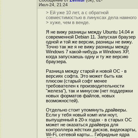
Сообщение от
Zenitur
(ok), 02-
Июл-24, 21:24
> Ей уже 10 лет, а с обратной
совместимостью в линуксах дела намного
> хуже, чем в венде.
Я не вижу разницы между Ubuntu 14.04 и
современной Debian 11. Запуская браузер
одной и той же версии, разницы не вижу.
Точно так же я не вижу разницы между
Windows 7 какой-нибудь и Windows XP,
когда запускаешь одну и ту же версию
браузера.
Разница между старой и новой ОС - в
версиях софта. Это может быть как
плюсом (старый софт менее
требователен к производительности
"железа"), так и минусом (нет поддержки
новых форматов файлов, новых
возможностей).
Отдельно стоит упомянуть драйверы.
Если у тебя новый комп или ноут,
выпущенный в 20-х годах - в старых ОС
может не оказаться драйвера для
контроллера жёстких дисков, видеокарты,
Wi-Fi, сетевой карты... Гибридные ядра