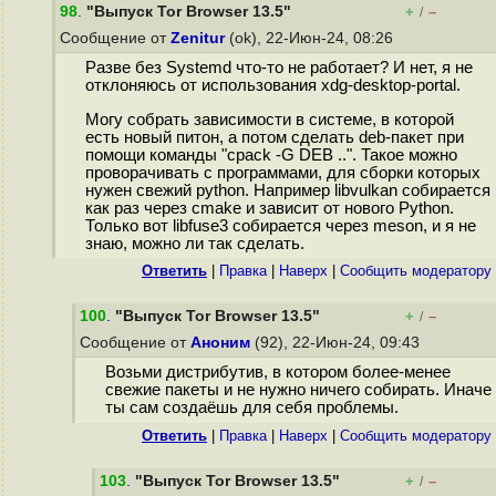
98
.
"Выпуск Tor Browser 13.5"
+
–
/
Сообщение от
Zenitur
(ok), 22-Июн-24, 08:26
Разве без Systemd что-то не работает? И нет, я не
отклоняюсь от использования xdg-desktop-portal.
Могу собрать зависимости в системе, в которой
есть новый питон, а потом сделать deb-пакет при
помощи команды "cpack -G DEB ..". Такое можно
проворачивать с программами, для сборки которых
нужен свежий python. Например libvulkan собирается
как раз через cmake и зависит от нового Python.
Только вот libfuse3 собирается через meson, и я не
знаю, можно ли так сделать.
Ответить
|
Правка
|
Наверх
|
Cообщить модератору
100
.
"Выпуск Tor Browser 13.5"
+
–
/
Сообщение от
Аноним
(92), 22-Июн-24, 09:43
Возьми дистрибутив, в котором более-менее
свежие пакеты и не нужно ничего собирать. Иначе
ты сам создаёшь для себя проблемы.
Ответить
|
Правка
|
Наверх
|
Cообщить модератору
103
.
"Выпуск Tor Browser 13.5"
+
–
/