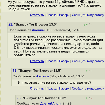
Ну узнал ресурс, что у меня 15 дюймовый FHD экран, а
окно развернуто на весь экран, а дальше что? Яж далеко
не один такой.
Ответить
|
Правка
|
Наверх
|
Cообщить модератору
22.
"Выпуск Tor Browser 13.5"
+
–
/
+2
Сообщение от
Аноним
(19), 21-Июн-24, 12:43
Если откроешь окно не на весь экран, у него может
появиться уникальное разрешение - либо ручками для
удобства рамки подвинешь на нестандартные, либо
DE при выравнивании нескольких окон это сделает за
тебя. Почему такие базовые вещи приходится
объяснять??
Ответить
|
Правка
|
Наверх
|
Cообщить модератору
51.
"Выпуск Tor Browser 13.5"
+
–
/
Сообщение от
Аноним
(51), 21-Июн-24, 13:54
И что, открыл не на весь экран, дальше что?
Ответить
|
Правка
|
Наверх
|
Cообщить модератору
75.
"Выпуск Tor Browser 13.5"
+
–
/
Сообщение от
ДругойАнон
(?), 21-