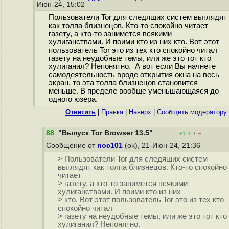
Июн-24, 15:02
Пользователи Tor для следящих систем выглядят
как толпа близнецов. Кто-то спокойно читает
газету, а кто-то занимется всякими
хулиганствами. И поими кто из них кто. Вот этот
пользователь Tor это из тех кто спокойно читал
газету на неудобные темы, или же это тот кто
хулиганил? Непонятно. А вот если Вы начнете
самодеятельность вроде открытия окна на весь
экран, то эта толпа близнецов становится
меньше. В пределе вообще уменьшающаяся до
одного юзера.
Ответить
|
Правка
|
Наверх
|
Cообщить модератору
88
.
"Выпуск Tor Browser 13.5"
+
–
/
+1
Сообщение от
noc101
(ok), 21-Июн-24, 21:36
> Пользователи Tor для следящих систем
выглядят как толпа близнецов. Кто-то спокойно
читает
> газету, а кто-то занимется всякими
хулиганствами. И поими кто из них
> кто. Вот этот пользователь Tor это из тех кто
спокойно читал
> газету на неудобные темы, или же это тот кто
хулиганил? Непонятно.