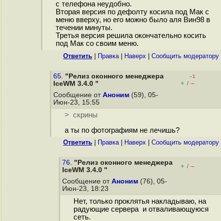
с телефона неудобно.
Вторая версия по дефолту косила под Мак с
меню вверху, но его можно было аля Вин98 в
течении минуты.
Третья версия решила окончательно косить
под Мак со своим меню.
Ответить
|
Правка
|
Наверх
|
Cообщить модератору
65.
"Релиз оконного менеджера
–1
+
–
IceWM 3.4.0 "
/
Сообщение от
Аноним
(59), 05-
Июн-23, 15:55
> скрины
а ты по фотографиям не лечишь?
Ответить
|
Правка
|
Наверх
|
Cообщить модератору
76.
"Релиз оконного менеджера
+
–
/
IceWM 3.4.0 "
Сообщение от
Аноним
(76), 05-
Июн-23, 18:23
Нет, только проклятья накладываю, на
радующие сервера и отваливающуюся
сеть.