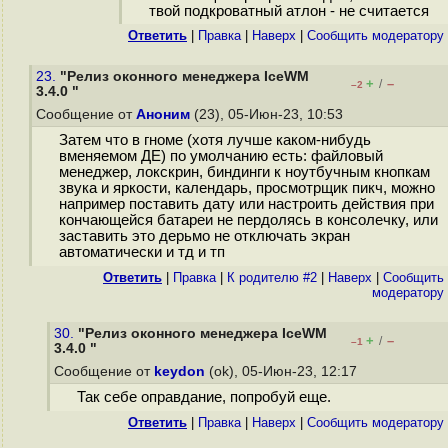
твой подкроватный атлон - не считается
Ответить
|
Правка
|
Наверх
|
Cообщить модератору
23.
"Релиз оконного менеджера IceWM
+
–
/
–2
3.4.0 "
Сообщение от
Аноним
(23), 05-Июн-23, 10:53
Затем что в гноме (хотя лучше каком-нибудь
вменяемом ДЕ) по умолчанию есть: файловый
менеджер, локскрин, биндинги к ноутбучным кнопкам
звука и яркости, календарь, просмотрщик пикч, можно
например поставить дату или настроить действия при
кончающейся батареи не пердолясь в консолечку, или
заставить это дерьмо не отключать экран
автоматически и тд и тп
Ответить
|
Правка
|
К родителю #2
|
Наверх
|
Cообщить
модератору
30.
"Релиз оконного менеджера IceWM
+
–
/
–1
3.4.0 "
Сообщение от
keydon
(ok), 05-Июн-23, 12:17
Так себе оправдание, попробуй еще.
Ответить
|
Правка
|
Наверх
|
Cообщить модератору