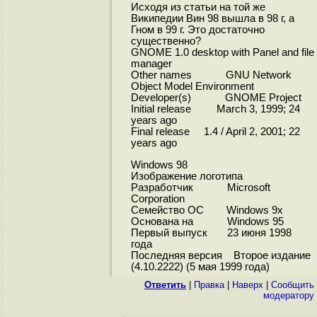
Исходя из статьи на той же
Википедии Вин 98 вышла в 98 г, а
Гном в 99 г. Это достаточно
существенно?
GNOME 1.0 desktop with Panel and file
manager
Other names GNU Network
Object Model Environment
Developer(s) GNOME Project
Initial release March 3, 1999; 24
years ago
Final release 1.4 / April 2, 2001; 22
years ago
Windows 98
Изображение логотипа
Разработчик Microsoft
Corporation
Семейство ОС Windows 9x
Основана на Windows 95
Первый выпуск 23 июня 1998
года
Последняя версия Второе издание
(4.10.2222) (5 мая 1999 года)
Ответить
|
Правка
|
Наверх
|
Cообщить
модератору