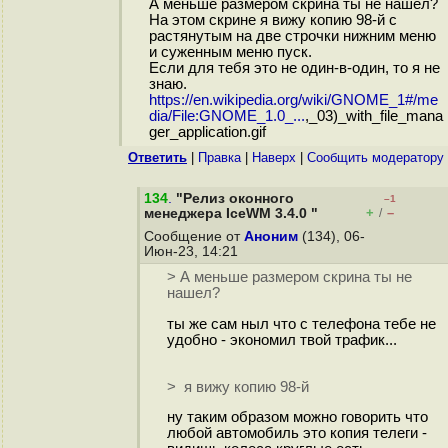
А меньше размером скрина ты не нашел?
На этом скрине я вижу копию 98-й с
растянутым на две строчки нижним меню
и суженным меню пуск.
Если для тебя это не один-в-один, то я не
знаю.
https://en.wikipedia.org/wiki/GNOME_1#/me
dia/File:GNOME_1.0_...
,_03)_with_file_mana
ger_application.gif
Ответить
|
Правка
|
Наверх
|
Cообщить модератору
134
.
"Релиз оконного
–1
+
–
менеджера IceWM 3.4.0 "
/
Сообщение от
Аноним
(134), 06-
Июн-23, 14:21
> А меньше размером скрина ты не
нашел?
ты же сам ныл что с телефона тебе не
удобно - экономил твой трафик...
> я вижу копию 98-й
ну таким образом можно говорить что
любой автомобиль это копия телеги -