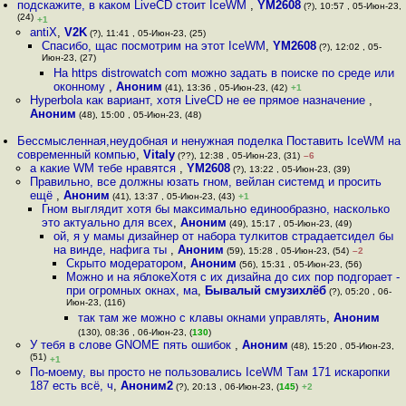
подскажите, в каком LiveCD стоит IceWM
,
YM2608
(?), 10:57 , 05-Июн-23,
(24)
+1
antiX
,
V2K
(?), 11:41 , 05-Июн-23, (25)
Спасибо, щас посмотрим на этот IceWM
,
YM2608
(?), 12:02 , 05-
Июн-23, (27)
На https distrowatch com можно задать в поиске по среде или
оконному
,
Аноним
(41), 13:36 , 05-Июн-23, (42)
+1
Hyperbola как вариант, хотя LiveCD не ее прямое назначение
,
Аноним
(48), 15:00 , 05-Июн-23, (48)
Бессмысленная,неудобная и ненужная поделка Поставить IceWM на
современный компью
,
Vitaly
(??), 12:38 , 05-Июн-23, (31)
–6
а какие WM тебе нравятся
,
YM2608
(?), 13:22 , 05-Июн-23, (39)
Правильно, все должны юзать гном, вейлан системд и просить
ещё
,
Аноним
(41), 13:37 , 05-Июн-23, (43)
+1
Гном выглядит хотя бы максимально единообразно, насколько
это актуально для всех
,
Аноним
(49), 15:17 , 05-Июн-23, (49)
ой, я у мамы дизайнер от набора тулкитов страдаетсидел бы
на винде, нафига ты
,
Аноним
(59), 15:28 , 05-Июн-23, (54)
–2
Скрыто модератором
,
Аноним
(56), 15:31 , 05-Июн-23, (56)
Можно и на яблокеХотя с их дизайна до сих пор подгорает -
при огромных окнах, ма
,
Бывалый смузихлёб
(?), 05:20 , 06-
Июн-23, (116)
так там же можно с клавы окнами управлять
,
Аноним
(130), 08:36 , 06-Июн-23, (
130
)
У тебя в слове GNOME пять ошибок
,
Аноним
(48), 15:20 , 05-Июн-23,
(51)
+1
По-моему, вы просто не пользовались IceWM Tам 171 искаропки
187 есть всё, ч
,
Аноним2
(?), 20:13 , 06-Июн-23, (
145
)
+2