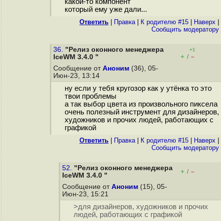
какой-то компонент
который ему уже дали...
Ответить
|
Правка
|
К родителю #15
|
Наверх
|
Cообщить модератору
36.
"Релиз оконного менеджера
+1
+
–
IceWM 3.4.0 "
/
Сообщение от
Аноним
(36), 05-
Июн-23, 13:14
ну если у тебя кругозор как у утёнка то это
твои проблемы
а так выбор цвета из произвольного пиксела
очень полезный инструмент для дизайнеров,
художников и прочих людей, работающих с
графикой
Ответить
|
Правка
|
К родителю #15
|
Наверх
|
Cообщить модератору
52.
"Релиз оконного менеджера
+
–
/
IceWM 3.4.0 "
Сообщение от
Аноним
(15), 05-
Июн-23, 15:21
>для дизайнеров, художников и прочих
людей, работающих с графикой