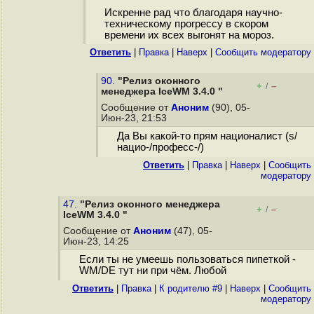
Искренне рад что благодаря научно-
техническому прогрессу в скором
времени их всех выгонят на мороз.
Ответить
|
Правка
|
Наверх
|
Cообщить модератору
90.
"Релиз оконного
+
–
/
менеджера IceWM 3.4.0 "
Сообщение от
Аноним
(90), 05-
Июн-23, 21:53
Да Вы какой-то прям националист (s/
нацио-/професс-/)
Ответить
|
Правка
|
Наверх
|
Cообщить
модератору
47.
"Релиз оконного менеджера
+
–
/
IceWM 3.4.0 "
Сообщение от
Аноним
(47), 05-
Июн-23, 14:25
Если ты не умеешь пользоваться пипеткой -
WM/DE тут ни при чём. Любой
Ответить
|
Правка
|
К родителю #9
|
Наверх
|
Cообщить
модератору