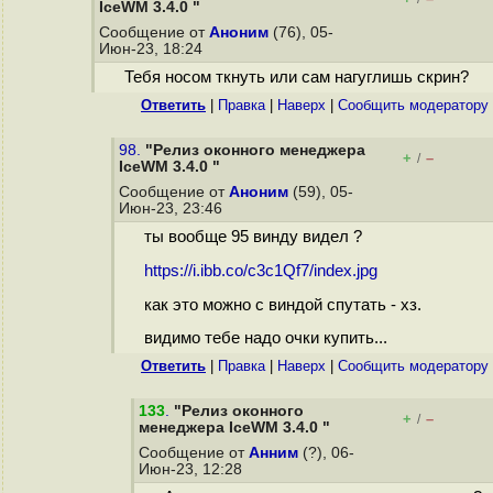
IceWM 3.4.0 "
Сообщение от
Аноним
(76), 05-
Июн-23, 18:24
Тебя носом ткнуть или сам нагуглишь скрин?
Ответить
|
Правка
|
Наверх
|
Cообщить модератору
98.
"Релиз оконного менеджера
+
–
/
IceWM 3.4.0 "
Сообщение от
Аноним
(59), 05-
Июн-23, 23:46
ты вообще 95 винду видел ?
https://i.ibb.co/c3c1Qf7/index.jpg
как это можно с виндой спутать - хз.
видимо тебе надо очки купить...
Ответить
|
Правка
|
Наверх
|
Cообщить модератору
133
.
"Релиз оконного
+
–
/
менеджера IceWM 3.4.0 "
Сообщение от
Анним
(?), 06-
Июн-23, 12:28