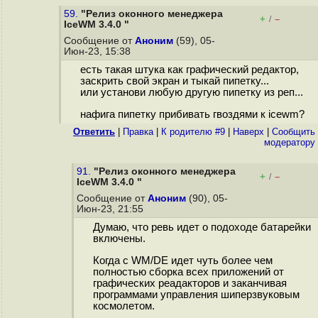
59.
"Релиз оконного менеджера
+
–
/
IceWM 3.4.0 "
Сообщение от
Аноним
(59), 05-
Июн-23, 15:38
есть такая штука как графический редактор,
заскрить свой экран и тыкай пипетку...
или установи любую другую пипетку из реп...
нафига пипетку прибивать гвоздями к icewm?
Ответить
|
Правка
|
К родителю #9
|
Наверх
|
Cообщить
модератору
91.
"Релиз оконного менеджера
+
–
/
IceWM 3.4.0 "
Сообщение от
Аноним
(90), 05-
Июн-23, 21:55
Думаю, что ревь идет о подоходе батарейки
включены.
Когда с WM/DE идет чуть более чем
полностью сборка всех приложений от
графических реадакторов и заканчивая
программами управления шиперзвуковым
космолетом.