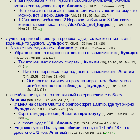
в чем проблема с XML один из немногих форматов, которые
можно свалидировать при
,
Аноним
(5), 10:27 , 05-Июн-23, (22)
Чел, они этого не знают, просто фигачат глупости потому что
можно, вот и всио
,
деанон
(ok), 13:43 , 05-Июн-23, (44)
1 Синтаксис избыточен 2 Иерархия избыточна 3 Синтаксис
комментариев писал нев
,
AlexYeCu_not_logged
(?), 14:18 , 05-
Июн-23, (45)
+2
Лучше верните obmenu для openbox гады, так как копаться в xml
коде ещё то удовол
,
Бульдох
(?), 08:41 , 05-Июн-23, (10)
А что с ним случилось
,
Аноним
(4), 08:48 , 05-Июн-23, (11)
Убрали из реп, а старое не ставится по зависимостях
,
Бульдох
(?), 10:02 , 05-Июн-23, (17)
Так что мешает самому сборать
,
Аноним
(20), 10:26 , 05-Июн-23,
(21)
+1
Никто не переписал код под новые зависимости
,
Аноним
(64), 15:53 , 05-Июн-23, (64)
Они просто выкинули прогу на мороз, мол было много
ошибок лично я не наблюдал ,
,
Бульдох
(?), 18:13 , 05-
Июн-23, (73)
опенбокс не нужен - он же жирный по сравнению с сабжем
,
Аноним
(59), 15:31 , 05-Июн-23, (57)
–1
У меня на старте Ubuntu c openbox жрёт 130mib, где тут жирно
,
Бульдох
(?), 18:16 , 05-Июн-23, (74)
Скрыто модератором
,
Я выпил кротовуху
(?), 20:59 , 05-Июн-23,
(85)
+1
c icewm будет 110
,
Аноним
(59), 23:52 , 05-Июн-23, (101)
Еще как нужен Пользуюсь обоими на ноуте 171 айс 187 , на
десктопе 171 кор
,
Аноним2
(?), 19:57 , 06-Июн-23, (
144
)
+3