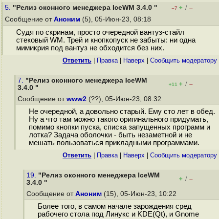
5.
"Релиз оконного менеджера IceWM 3.4.0 "
+
–
/
–7
Сообщение от
Аноним
(5), 05-Июн-23, 08:18
Судя по скринам, просто очередной вантуз-стайл
стековый WM. Трей и кнопкопуск не забыты: ни одна
мимикрия под вантуз не обходится без них.
Ответить
|
Правка
|
Наверх
|
Cообщить модератору
7.
"Релиз оконного менеджера IceWM
+
–
/
+11
3.4.0 "
Сообщение от
www2
(??), 05-Июн-23, 08:32
Не очередной, а довольно старый. Ему сто лет в обед.
Ну а что там можно такого оригинального придумать,
помимо кнопки пуска, списка запущенных программ и
лотка? Задача оболочки - быть незаметной и не
мешать пользоваться прикладными программами.
Ответить
|
Правка
|
Наверх
|
Cообщить модератору
19.
"Релиз оконного менеджера IceWM
+
–
/
3.4.0 "
Сообщение от
Аноним
(15), 05-Июн-23, 10:22
Более того, в самом начале зарождения сред
рабочего стола под Линукс и KDE(Qt), и Gnome