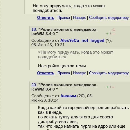
Не могу придумать, когда это может
понадобиться.
Ответить
|
Правка
|
Наверх
|
Cообщить модератору
18.
"Релиз оконного менеджера
–1
+
–
IceWM 3.4.0 "
/
Сообщение от
AlexYeCu_not_logged
(?),
05-Июн-23, 10:21
>Не могу придумать, когда это может
понадобиться.
Настройка цветов темы.
Ответить
|
Правка
|
Наверх
|
Cообщить модератору
20.
"Релиз оконного менеджера
+
–
/
IceWM 3.4.0 "
Сообщение от
Аноним
(20), 05-
Июн-23, 10:24
Когда какой-то горедизайнер решил работать
как в винде,
но искать тулзу для этого для своего
дистрибутива лень,
так что надо нагнать пурги на ядро или еще