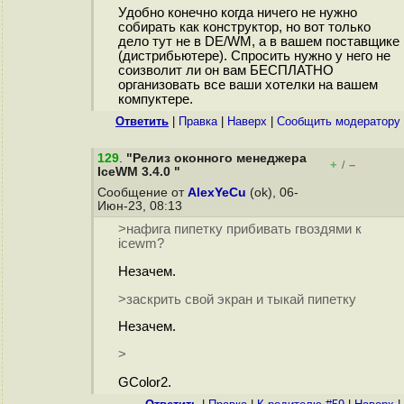
Удобно конечно когда ничего не нужно
собирать как конструктор, но вот только
дело тут не в DE/WM, а в вашем поставщике
(дистрибьютере). Спросить нужно у него не
соизволит ли он вам БЕСПЛАТНО
организовать все ваши хотелки на вашем
компуктере.
Ответить
|
Правка
|
Наверх
|
Cообщить модератору
129
.
"Релиз оконного менеджера
+
–
/
IceWM 3.4.0 "
Сообщение от
AlexYeCu
(ok), 06-
Июн-23, 08:13
>нафига пипетку прибивать гвоздями к
icewm?
Незачем.
>заскрить свой экран и тыкай пипетку
Незачем.
>
GColor2.