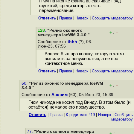
ПКМ на иконке файла выскакивает ряд
функций, среди которых есть
переименование.
Ответить
|
Правка
|
Наверх
|
Cообщить модератору
128
.
"Релиз оконного
+
–
/
менеджера IceWM 3.4.0 "
Сообщение от
thhh
(?), 06-
Июн-23, 07:56
Вопрос был про кнопку, которую хотят
выпилить за ненужностью, а не про
контекстное меню.
Ответить
|
Правка
|
Наверх
|
Cообщить модератору
60.
"Релиз оконного менеджера IceWM
+
–
/
3.4.0 "
Сообщение от
Аноним
(60), 05-Июн-23, 15:39
Гном никогда не косил под Винду. В этом было (и
остаётся) немалое его премущество.
Ответить
|
Правка
|
К родителю #19
|
Наверх
|
Cообщить
модератору
77.
"Релиз оконного менеджера
+
–
/