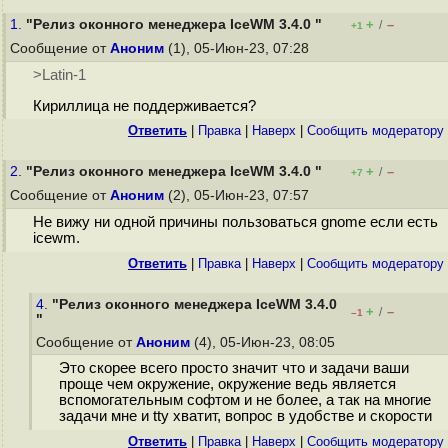
1.
"Релиз оконного менеджера IceWM 3.4.0 "
+
–
/
+1
Сообщение от
Аноним
(1), 05-Июн-23, 07:28
>Latin-1
Кириллица не поддерживается?
Ответить
|
Правка
|
Наверх
|
Cообщить модератору
2.
"Релиз оконного менеджера IceWM 3.4.0 "
+
–
/
+7
Сообщение от
Аноним
(2), 05-Июн-23, 07:57
Не вижу ни одной причины пользоваться gnome если есть
icewm.
Ответить
|
Правка
|
Наверх
|
Cообщить модератору
4.
"Релиз оконного менеджера IceWM 3.4.0
+
–
/
–1
"
Сообщение от
Аноним
(4), 05-Июн-23, 08:05
Это скорее всего просто значит что и задачи ваши
проще чем окружение, окружение ведь является
вспомогательным софтом и не более, а так на многие
задачи мне и tty хватит, вопрос в удобстве и скорости
Ответить
|
Правка
|
Наверх
|
Cообщить модератору