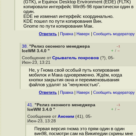
(GTK), и Equinox Desktop Environment (EDE) (FLTK)
копировали интерфейс Win95-98 практически один в
один.
EDE не изменил интерфейс координально.
KDE пошел по пути копирования Вин.
Gnome по пути копирования Мак.
Ответить
|
Правка
|
Наверх
|
Cообщить модератору
38.
"Релиз оконного менеджера
–1
+
–
IceWM 3.4.0 "
/
Сообщение от
Срыватель покровов
(?), 05-
Июн-23, 13:21
Не, у Гнома свой особый путь копирования
мобилок и Мака одновременно. Ждём, когда
кнопки закрытия окна и переименовывания
файлов удалят за "ненужностью".
Ответить
|
Правка
|
Наверх
|
Cообщить модератору
41.
"Релиз оконного менеджера
–1
+
–
IceWM 3.4.0 "
/
Сообщение от
Аноним
(41), 05-
Июн-23, 13:28
Первая версия гнома это прям один в один
вин98, посмотри сам на Википедии скрины мне