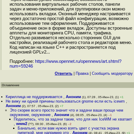
использования виртуальных рабочих столов, панели
задач и меню-приложений, для группировки окон можно
использовать вкладки. Оконный менеджер настраивается
через достаточно простой файл конфигурации, возможно
использование тем оформления. Поддерживается
объединение окон в форме вкладок. Доступны встроенные
апплеты для мониторинга CPU, памяти, трафика.
Отдельно развивается несколько сторонних GUI для
настройки, реализаций рабочего стола и редакторов меню.
Код написан на языке С++ и распространяется под
лицензией GPLv2...
Подробнее:
https://www.opennet.ru/opennews/art.shtml?
num=59246
Ответить
|
Правка
|
Cообщить модератору
Оглавление
Кириллица не поддерживается
,
Аноним
(1), 07:28 , 05-Июн-23, (1)
+1
Не вижу ни одной причины пользоваться gnome если есть icewm
,
Аноним
(2), 07:57 , 05-Июн-23, (2)
+7
Это скорее всего просто значит что и задачи ваши проще чем
окружение, окружение
,
Аноним
(4), 08:05 , 05-Июн-23, (4)
–1
Поделитесь, что за задачи такие, что для них IceWM не хватает
,
www2
(??), 08:30 , 05-Июн-23, (6)
–2
Банально, если вам нужно взять цвет с участка экрана
пипеткой, мне например это
,
Аноним
(4), 08:41 , 05-Июн-23, (9)
+1