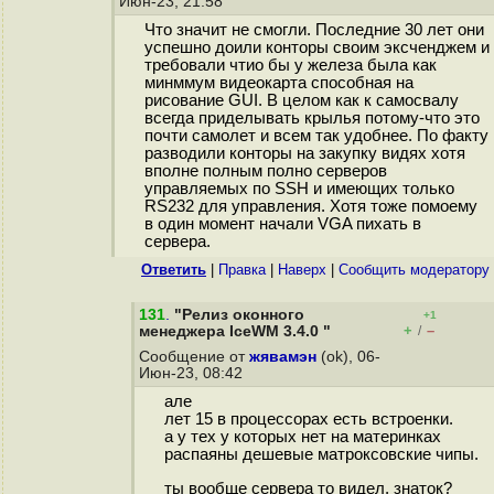
Июн-23, 21:58
Что значит не смогли. Последние 30 лет они
успешно доили конторы своим эксченджем и
требовали чтио бы у железа была как
минммум видеокарта способная на
рисование GUI. В целом как к самосвалу
всегда приделывать крылья потому-что это
почти самолет и всем так удобнее. По факту
разводили конторы на закупку видях хотя
вполне полным полно серверов
управляемых по SSH и имеющих только
RS232 для управления. Хотя тоже помоему
в один момент начали VGA пихать в
сервера.
Ответить
|
Правка
|
Наверх
|
Cообщить модератору
131
.
"Релиз оконного
+1
+
–
менеджера IceWM 3.4.0 "
/
Сообщение от
жявамэн
(ok), 06-
Июн-23, 08:42
але
лет 15 в процессорах есть встроенки.
а у тех у которых нет на материнках
распаяны дешевые матроксовские чипы.
ты вообще сервера то видел, знаток?