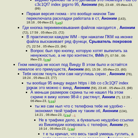
c3c1Qf7 index jpgэто 95
,
Аноним
(59), 23:48 , 05-Июн-23,
(99)
Первая версия гнома - это вообще ниачом Там
переключала раскладки работала в ст
,
Аноним
(143),
18:16 , 06-Июн-23, (
)
143
Где кнопка переименовывания файлов находится
,
Аноним
(72), 17:59 , 05-Июн-23, (72)
В практически каждом WM - при нажатии ПКМ на иконке
файла выскакивает ряд функци
,
Срыватель покровов
(?), 22:54 , 05-Июн-23, (94)
Вопрос был про кнопку, которую хотят выпилить за
ненужностью, а не про контекстн
,
thhh
(?), 07:56 , 06-
Июн-23, (
)
128
Гном никогда не косил под Винду В этом было и остаётся
немалое его премуществ
,
Аноним
(60), 15:39 , 05-Июн-23, (60)
Тебя носом ткнуть или сам нагуглишь скрин
,
Аноним
(76),
18:24 , 05-Июн-23, (77)
ты вообще 95 винду видел https i ibb co c3c1Qf7 index
jpgкак это можно с винд
,
Аноним
(59), 23:46 , 05-Июн-23, (98)
А меньше размером скрина ты не нашел На этом
скрине я вижу копию 98-й с растянут
,
Анним
(?), 12:28 ,
06-Июн-23, (
)
133
ты же сам ныл что с телефона тебе не удобно -
экономил твой трафик ну таким об
,
Аноним
(134),
14:21 , 06-Июн-23, (
)
134
–1
Не в трафике дело, а буквально неудобно ссылки
из Википедии копировать с телефон
,
Анним
(?),
16:14 , 06-Июн-23, (
)
138
т е ты кричал, что весь такой умеешь гуглить, а