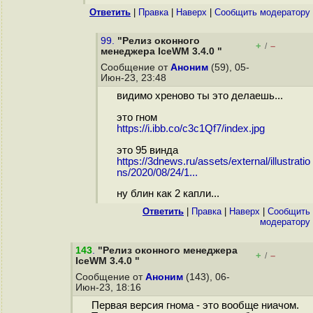
Ответить
|
Правка
|
Наверх
|
Cообщить модератору
99.
"Релиз оконного
+
–
/
менеджера IceWM 3.4.0 "
Сообщение от
Аноним
(59), 05-
Июн-23, 23:48
видимо хреново ты это делаешь...
это гном
https://i.ibb.co/c3c1Qf7/index.jpg
это 95 винда
https://3dnews.ru/assets/external/illustratio
ns/2020/08/24/1...
ну блин как 2 капли...
Ответить
|
Правка
|
Наверх
|
Cообщить
модератору
143
.
"Релиз оконного менеджера
+
–
/
IceWM 3.4.0 "
Сообщение от
Аноним
(143), 06-
Июн-23, 18:16
Первая версия гнома - это вообще ниачом.