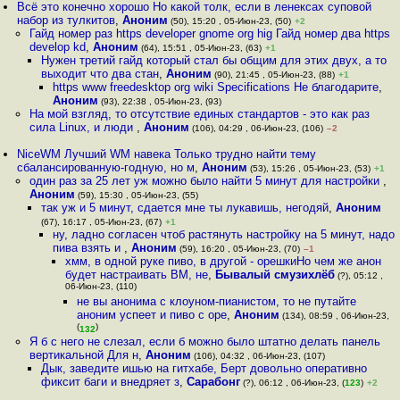
Всё это конечно хорошо Но какой толк, если в ленексах суповой
набор из тулкитов
,
Аноним
(50), 15:20 , 05-Июн-23, (50)
+2
Гайд номер раз https developer gnome org hig Гайд номер два https
develop kd
,
Аноним
(64), 15:51 , 05-Июн-23, (63)
+1
Нужен третий гайд который стал бы общим для этих двух, а то
выходит что два стан
,
Аноним
(90), 21:45 , 05-Июн-23, (88)
+1
https www freedesktop org wiki Specifications Не благодарите
,
Аноним
(93), 22:38 , 05-Июн-23, (93)
На мой взгляд, то отсутствие единых стандартов - это как раз
сила Linux, и люди
,
Аноним
(106), 04:29 , 06-Июн-23, (106)
–2
NiceWM Лучший WM навека Только трудно найти тему
сбалансированную-годную, но м
,
Аноним
(53), 15:26 , 05-Июн-23, (53)
+1
один раз за 25 лет уж можно было найти 5 минут для настройки
,
Аноним
(59), 15:30 , 05-Июн-23, (55)
так уж и 5 минут, сдается мне ты лукавишь, негодяй
,
Аноним
(67), 16:17 , 05-Июн-23, (67)
+1
ну, ладно согласен чтоб растянуть настройку на 5 минут, надо
пива взять и
,
Аноним
(59), 16:20 , 05-Июн-23, (70)
–1
хмм, в одной руке пиво, в другой - орешкиНо чем же анон
будет настраивать ВМ, не
,
Бывалый смузихлёб
(?), 05:12 ,
06-Июн-23, (110)
не вы анонима с клоуном-пианистом, то не путайте
аноним успеет и пиво с оре
,
Аноним
(134), 08:59 , 06-Июн-23,
(
)
132
Я б с него не слезал, если б можно было штатно делать панель
вертикальной Для н
,
Аноним
(106), 04:32 , 06-Июн-23, (107)
Дык, заведите ишью на гитхабе, Берт довольно оперативно
фиксит баги и внедряет з
,
Сарабонг
(?), 06:12 , 06-Июн-23, (
123
)
+2