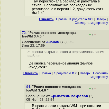
Там переключала раскладки работала в
стиле "Переключение раскладок не
реализовано в версии 1.2, дождитесь хотя
бы 1.4".
Ответить
|
Правка
|
К родителю #41
|
Наверх
|
Cообщить модератору
72.
"Релиз оконного менеджера
+
–
/
IceWM 3.4.0 "
Сообщение от
Аноним
(72), 05-
Июн-23, 17:59
> кнопки закрытия окна и переименовывания
файлов
Где кнопка переименовывания файлов
находится?
Ответить
|
Правка
|
К родителю #38
|
Наверх
|
Cообщить
модератору
94.
"Релиз оконного менеджера
+
–
/
IceWM 3.4.0 "
Сообщение от
Срыватель покровов
(?),
05-Июн-23, 22:54
В практически каждом WM - при нажатии