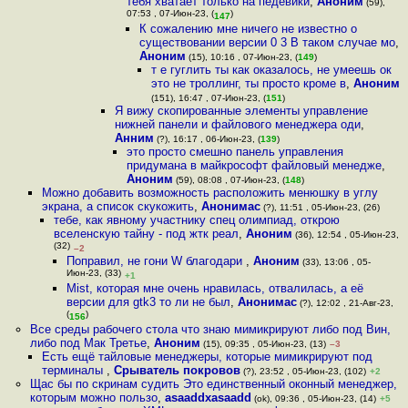
тебя хватает только на педевики
,
Аноним
(59),
07:53 , 07-Июн-23, (
)
147
К сожалению мне ничего не известно о
существовании версии 0 3 В таком случае мо
,
Аноним
(15), 10:16 , 07-Июн-23, (
149
)
т е гуглить ты как оказалось, не умеешь ок
это не троллинг, ты просто кроме в
,
Аноним
(151), 16:47 , 07-Июн-23, (
151
)
Я вижу скопированные элементы управление
нижней панели и файлового менеджера оди
,
Анним
(?), 16:17 , 06-Июн-23, (
139
)
это просто смешно панель управления
придумана в майкрософт файловый менедже
,
Аноним
(59), 08:08 , 07-Июн-23, (
148
)
Можно добавить возможность расположить менюшку в углу
экрана, а список скукожить
,
Анонимас
(?), 11:51 , 05-Июн-23, (26)
тебе, как явному участнику спец олимпиад, открою
вселенскую тайну - под жтк реал
,
Аноним
(36), 12:54 , 05-Июн-23,
(32)
–2
Поправил, не гони W благодари
,
Аноним
(33), 13:06 , 05-
Июн-23, (33)
+1
Mist, которая мне очень нравилась, отвалилась, а её
версии для gtk3 то ли не был
,
Анонимас
(?), 12:02 , 21-Авг-23,
(
)
156
Все среды рабочего стола что знаю мимикрируют либо под Вин,
либо под Мак Третье
,
Аноним
(15), 09:35 , 05-Июн-23, (13)
–3
Есть ещё тайловые менеджеры, которые мимикрируют под
терминалы
,
Срыватель покровов
(?), 23:52 , 05-Июн-23, (102)
+2
Щас бы по скринам судить Это единственный оконный менеджер,
которым можно пользо
,
asaaddxasaadd
(ok), 09:36 , 05-Июн-23, (14)
+5