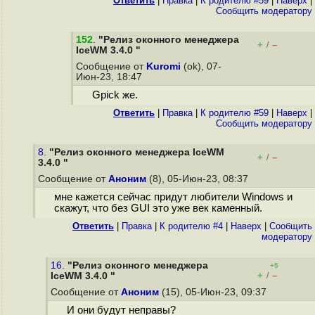
Ответить
|
Правка
|
К родителю #59
|
Наверх
|
Cообщить модератору
152
.
"Релиз оконного менеджера
+
–
/
IceWM 3.4.0 "
Сообщение от
Kuromi
(ok), 07-
Июн-23, 18:47
Gpick же.
Ответить
|
Правка
|
К родителю #59
|
Наверх
|
Cообщить модератору
8.
"Релиз оконного менеджера IceWM
+
–
/
3.4.0 "
Сообщение от
Аноним
(8), 05-Июн-23, 08:37
мне кажется сейчас придут любители Windows и
скажут, что без GUI это уже век каменный.
Ответить
|
Правка
|
К родителю #4
|
Наверх
|
Cообщить
модератору
16.
"Релиз оконного менеджера
+5
+
–
IceWM 3.4.0 "
/
Сообщение от
Аноним
(15), 05-Июн-23, 09:37
И они будут неправы?