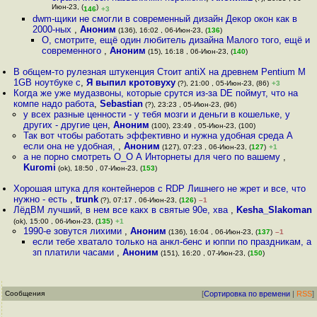
Июн-23, (
)
146
+3
dwm-щики не смогли в современный дизайн Декор окон как в
2000-ных
,
Аноним
(136), 16:02 , 06-Июн-23, (
136
)
О, смотрите, ещё один любитель дизайна Малого того, ещё и
современного
,
Аноним
(15), 16:18 , 06-Июн-23, (
140
)
В общем-то рулезная штукенция Стоит antiX на древнем Pentium M
1GB ноутбуке с
,
Я выпил кротовуху
(?), 21:00 , 05-Июн-23, (86)
+3
Когда же уже мудазвоны, которые срутся из-за DE поймут, что на
компе надо работа
,
Sebastian
(?), 23:23 , 05-Июн-23, (96)
у всех разные ценности - у тебя мозги и деньги в кошельке, у
других - другие цен
,
Аноним
(100), 23:49 , 05-Июн-23, (100)
Так вот чтобы работать эффективно и нужна удобная среда А
если она не удобная,
,
Аноним
(127), 07:23 , 06-Июн-23, (
127
)
+1
а не порно смотреть О_О А Инторнеты для чего по вашему
,
Kuromi
(ok), 18:50 , 07-Июн-23, (
153
)
Хорошая штука для контейнеров с RDP Лишнего не жрет и все, что
нужно - есть
,
trunk
(?), 07:17 , 06-Июн-23, (
126
)
–1
ЛёдВМ лучший, в нем все какх в святые 90е, хва
,
Kesha_Slakoman
(ok), 15:00 , 06-Июн-23, (
135
)
+1
1990-е зовутся лихими
,
Аноним
(136), 16:04 , 06-Июн-23, (
137
)
–1
если тебе хватало только на анкл-бенс и юппи по праздникам, а
зп платили часами
,
Аноним
(151), 16:20 , 07-Июн-23, (
150
)
Сообщения
[
Сортировка по времени
|
RSS
]