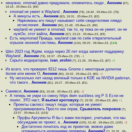
ненужно, xmonad давно придумали, опомнитесь люди
,
Аноним
(67),
16:16 , 05-Июн-23, (66)
xmonad не умеет в Wayland
,
Аноним
(79), 18:40 , 05-Июн-23, (79)
А минусы есть
,
Аноним
(82), 19:31 , 05-Июн-23, (82)
Наркоманы его пишут называют себя свидетелями лямдо
исчисления
,
Аноним
(90), 21:46 , 05-Июн-23, (89)
wayland не умееет в xmonad, так то, ну пока он не умеет, он не
нужОн, этот вайла
,
Аноним
(67), 23:22 , 05-Июн-23, (95)
Есть waymonad Правда, wayland сам по себе отвратительный
огрызок оконной системы
,
Аноним
(124), 06:20 , 06-Июн-23, (
124
)
Шёл 2023 год Ждём, когда через 20 лет когда запилят поддержку
Wayland
,
Аноним
(79), 18:37 , 05-Июн-23, (78)
–1
Скрыто модератором
,
ivan_erohin
(?), 21:26 , 05-Июн-23, (87)
+2
Из всего, что проверял 8212 лишь Gnome с некоторым допилом
более или менее О
,
Аноним
(80), 19:20 , 05-Июн-23, (80)
–1
Ну несколько лет назад вяленый только в KDE на NVIDIA работал,
что такого
,
Аноним
(81), 19:27 , 05-Июн-23, (81)
Смиявся
,
Аноним
(83), 20:48 , 05-Июн-23, (83)
–2
А теперь не умри со смеху https dwm suckless org P S Если не
понял, ЭТО наст
,
Я выпил кротовуху
(?), 20:56 , 05-Июн-23, (84)
+1
Проекты саклесс пишут люди, которые не умеют
программировать Просто они оправ
,
Срыватель покровов
(?),
23:57 , 05-Июн-23, (103)
Пруфы Аргументы Я бы с вами поспорил, учитывая, что мы
обсуждаем их проект, а
,
Аноним
(105), 01:40 , 06-Июн-23, (105)
–2
Достаточно почитать код их проектов, можно даже
ограничиться названиями переменн
,
Аноним2
(?), 20:35 , 06-