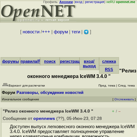
Профиль:
Аноним
(
вход
|
регистрация
)
неRU
opennet.me
[
новости
/
+++
|
форум
|
теги
|
]
форумы
правила/FAQ
поиск
регистрация
вход/
слежка
выход
RSS
"Релиз
оконного менеджера IceWM 3.4.0 "
Вариант для распечатки
Пред. тема
|
След. тема
Форум
Разговоры, обсуждение новостей
Изначальное сообщение
[
Отслеживать
]
"Релиз оконного менеджера IceWM 3.4.0 "
+
–
/
Сообщение от
opennews
(??), 05-Июн-23, 07:28
Доступен выпуск легковесного оконного менеджера IceWM
3.4.0. IceWM предоставляет полноценное управление
через клавиатурные комбинации, возможность