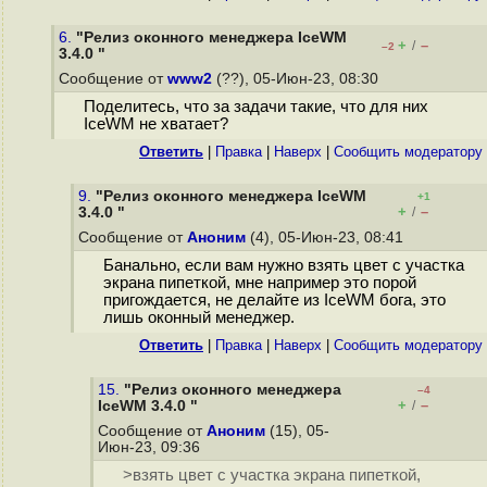
6.
"Релиз оконного менеджера IceWM
+
–
/
–2
3.4.0 "
Сообщение от
www2
(??), 05-Июн-23, 08:30
Поделитесь, что за задачи такие, что для них
IceWM не хватает?
Ответить
|
Правка
|
Наверх
|
Cообщить модератору
9.
"Релиз оконного менеджера IceWM
+1
+
–
3.4.0 "
/
Сообщение от
Аноним
(4), 05-Июн-23, 08:41
Банально, если вам нужно взять цвет с участка
экрана пипеткой, мне например это порой
пригождается, не делайте из IceWM бога, это
лишь оконный менеджер.
Ответить
|
Правка
|
Наверх
|
Cообщить модератору
15.
"Релиз оконного менеджера
–4
+
–
IceWM 3.4.0 "
/
Сообщение от
Аноним
(15), 05-
Июн-23, 09:36
>взять цвет с участка экрана пипеткой,