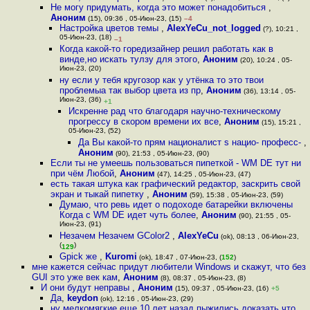
Не могу придумать, когда это может понадобиться
,
Аноним
(15), 09:36 , 05-Июн-23, (15)
–4
Настройка цветов темы
,
AlexYeCu_not_logged
(?), 10:21 ,
05-Июн-23, (18)
–1
Когда какой-то горедизайнер решил работать как в
винде,но искать тулзу для этого
,
Аноним
(20), 10:24 , 05-
Июн-23, (20)
ну если у тебя кругозор как у утёнка то это твои
проблемыа так выбор цвета из пр
,
Аноним
(36), 13:14 , 05-
Июн-23, (36)
+1
Искренне рад что благодаря научно-техническому
прогрессу в скором времени их все
,
Аноним
(15), 15:21 ,
05-Июн-23, (52)
Да Вы какой-то прям националист s нацио- професс-
,
Аноним
(90), 21:53 , 05-Июн-23, (90)
Если ты не умеешь пользоваться пипеткой - WM DE тут ни
при чём Любой
,
Аноним
(47), 14:25 , 05-Июн-23, (47)
есть такая штука как графический редактор, заскрить свой
экран и тыкай пипетку
,
Аноним
(59), 15:38 , 05-Июн-23, (59)
Думаю, что ревь идет о подоходе батарейки включены
Когда с WM DE идет чуть более
,
Аноним
(90), 21:55 , 05-
Июн-23, (91)
Незачем Незачем GColor2
,
AlexYeCu
(ok), 08:13 , 06-Июн-23,
(
)
129
Gpick же
,
Kuromi
(ok), 18:47 , 07-Июн-23, (
152
)
мне кажется сейчас придут любители Windows и скажут, что без
GUI это уже век кам
,
Аноним
(8), 08:37 , 05-Июн-23, (8)
И они будут неправы
,
Аноним
(15), 09:37 , 05-Июн-23, (16)
+5
Да
,
keydon
(ok), 12:16 , 05-Июн-23, (29)
ну мелкомягкие еще 10 лет назад пыжились доказать что