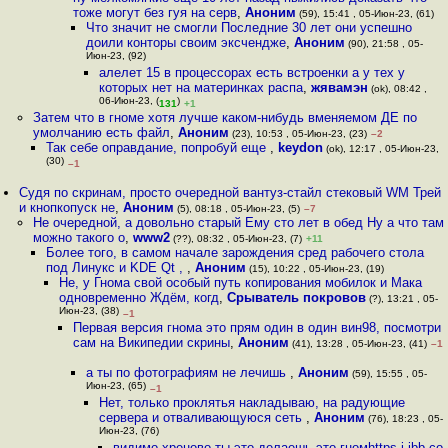
тоже могут без гуя на серв
,
Аноним
(59), 15:41 , 05-Июн-23, (61)
Что значит не смогли Последние 30 лет они успешно
доили конторы своим эксчендже
,
Аноним
(90), 21:58 , 05-
Июн-23, (92)
алелет 15 в процессорах есть встроенки а у тех у
которых нет на материнках распа
,
жявамэн
(ok), 08:42 ,
06-Июн-23, (
)
131
+1
Затем что в гноме хотя лучше каком-нибудь вменяемом ДЕ по
умолчанию есть файл
,
Аноним
(23), 10:53 , 05-Июн-23, (23)
–2
Так себе оправдание, попробуй еще
,
keydon
(ok), 12:17 , 05-Июн-23,
(30)
–1
Судя по скринам, просто очередной вантуз-стайл стековый WM Трей
и кнопкопуск не
,
Аноним
(5), 08:18 , 05-Июн-23, (5)
–7
Не очередной, а довольно старый Ему сто лет в обед Ну а что там
можно такого о
,
www2
(??), 08:32 , 05-Июн-23, (7)
+11
Более того, в самом начале зарождения сред рабочего стола
под Линукс и KDE Qt ,
,
Аноним
(15), 10:22 , 05-Июн-23, (19)
Не, у Гнома свой особый путь копирования мобилок и Мака
одновременно Ждём, когд
,
Срыватель покровов
(?), 13:21 , 05-
Июн-23, (38)
–1
Первая версия гнома это прям один в один вин98, посмотри
сам на Википедии скрины
,
Аноним
(41), 13:28 , 05-Июн-23, (41)
–1
а ты по фотографиям не лечишь
,
Аноним
(59), 15:55 , 05-
Июн-23, (65)
–1
Нет, только проклятья накладываю, на радующие
сервера и отваливающуюся сеть
,
Аноним
(76), 18:23 , 05-
Июн-23, (76)
видимо хреново ты это делаешь это гномhttps i ibb co