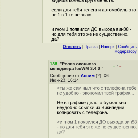
видишь колеса круглые есть.
если для тебя телега и автомобиль это
не 1 в 1 то не знаю...
и гном 1 появился ДО выхода вин98 -
но для тебя это же не существенно,
да?
Ответить
|
Правка
|
Наверх
|
Cообщить
модератору
138
.
"Релиз оконного
+
–
/
менеджера IceWM 3.4.0 "
Сообщение от
Анним
(?), 06-
Июн-23, 16:14
>ты же сам ныл что с телефона тебе
не удобно - экономил твой трафик...
Не в трафике дело, а буквально
неудобно ссылки из Википедии
копировать с телефона.
>и гном 1 появился ДО выхода вин98
- но для тебя это же не существенно,
да?