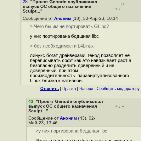
28.
"Проект Genode опубликовал
+1
выпуск ОС общего назначения
+
–
/
Sculpt..."
Сообщение от
Аноним
(18), 30-Апр-23, 10:14
> Чего бы им не портировать GLibc?
у них портирована бсдшная libc
> без необходимости L4Linux
линукс богат драйверами, генод позволяет не
переписывать софт как это навязывает раст а
безопасно разделить доверенный и не
доверенный, при этом
производительность паравиртуализованного
Linux близка к нативной.
Ответить
|
Правка
|
Наверх
|
Cообщить модератору
43
.
"Проект Genode опубликовал
выпуск ОС общего назначения
+
–
/
Sculpt..."
Сообщение от
Аноним
(43), 02-
Май-23, 13:46
>у них портирована бсдшная libc
Известно же, что по факту опесорс пишется