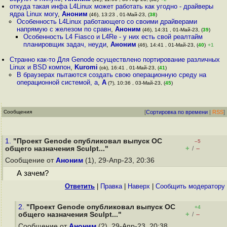
откуда такая инфа L4Linux может работать как угодно - драйверы
ядра Linux могу
,
Аноним
(46), 13:23 , 01-Май-23, (
38
)
Особенность L4Linux работающего со своими драйверами
напрямую с железом по сравн
,
Аноним
(46), 14:31 , 01-Май-23, (
39
)
Особенность L4 Fiasco и L4Re - у них есть свой реалтайм
планировщик задач, неуди
,
Аноним
(46), 14:41 , 01-Май-23, (
40
)
+1
Странно как-то Для Genode осуществлено портирование различных
Linux и BSD компон
,
Kuromi
(ok), 16:41 , 01-Май-23, (
41
)
В браузерах пытаются создать свою операционную среду на
операционной системой, а
,
A
(?), 10:36 , 03-Май-23, (
45
)
Сообщения
[
Сортировка по времени
|
RSS
]
1.
"Проект Genode опубликовал выпуск ОС
–5
+
–
общего назначения Sculpt..."
/
Сообщение от
Аноним
(1), 29-Апр-23, 20:36
А зачем?
Ответить
|
Правка
|
Наверх
|
Cообщить модератору
2.
"Проект Genode опубликовал выпуск ОС
+4
+
–
общего назначения Sculpt..."
/
Сообщение от
Аноним
(2), 29-Апр-23, 20:38