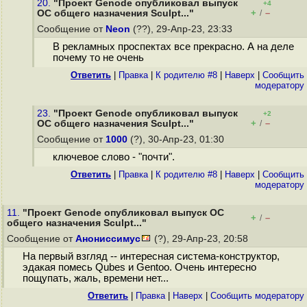
20.
"Проект Genode опубликовал выпуск
+4
+
–
ОС общего назначения Sculpt..."
/
Сообщение от
Neon
(??), 29-Апр-23, 23:33
В рекламных проспектах все прекрасно. А на деле
почему то не очень
Ответить
|
Правка
|
К родителю #8
|
Наверх
|
Cообщить
модератору
23.
"Проект Genode опубликовал выпуск
+2
+
–
ОС общего назначения Sculpt..."
/
Сообщение от
1000
(?), 30-Апр-23, 01:30
ключевое слово - "почти".
Ответить
|
Правка
|
К родителю #8
|
Наверх
|
Cообщить
модератору
11.
"Проект Genode опубликовал выпуск ОС
+
–
/
общего назначения Sculpt..."
Сообщение от
Анониссимус
(?), 29-Апр-23, 20:58
На первый взгляд -- интересная система-конструктор,
эдакая помесь Qubes и Gentoo. Очень интересно
пощупать, жаль, времени нет...
Ответить
|
Правка
|
Наверх
|
Cообщить модератору