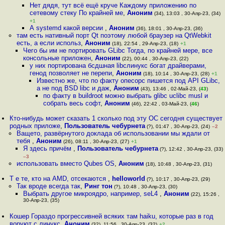
Нет дядя, тут всё ещё круче Каждому приложению по
сетевому стеку По крайней ме
,
Аноним
(34), 13:03 , 30-Апр-23, (34)
+1
А systemd какой версии
,
Аноним
(36), 18:01 , 30-Апр-23, (36)
там есть нативный порт Qt поэтому любой браузер на QtWebkit
есть, а если использ
,
Аноним
(18), 22:54 , 29-Апр-23, (18)
+1
Чего бы им не портировать GLibc Тогда, по крайней мере, все
консольные приложен
,
Аноним
(22), 00:44 , 30-Апр-23, (22)
у них портирована бсдшная libcлинукс богат драйверами,
генод позволяет не перепи
,
Аноним
(18), 10:14 , 30-Апр-23, (28)
+1
Известно же, что по факту опесорс пишется под API GLibc,
а не под BSD libc и даж
,
Аноним
(43), 13:46 , 02-Май-23, (
43
)
по факту в buildroot можно выбрать glibc uclibc musl и
собрать весь софт
,
Аноним
(46), 22:42 , 03-Май-23, (
46
)
Кто-нибудь может сказать 1 сколько под эту ОС сегодня существует
родных приложе
,
Пользователь чебурнета
(?), 01:47 , 30-Апр-23, (24)
–2
Ващето, развёрнутого доклада об использовании мы ждали от
тебя
,
Аноним
(26), 08:11 , 30-Апр-23, (27)
+1
Я здесь причём
,
Пользователь чебурнета
(?), 12:42 , 30-Апр-23, (33)
–3
использовать вместо Qubes OS
,
Аноним
(18), 10:48 , 30-Апр-23, (31)
Т е те, кто на AMD, отсекаются
,
helloworld
(?), 10:17 , 30-Апр-23, (29)
Так вроде всегда так
,
Ринг тон
(?), 10:48 , 30-Апр-23, (30)
Выбрать другое микроядро, например, seL4
,
Аноним
(22), 15:26 ,
30-Апр-23, (35)
Кошер Гораздо прогрессивней всяких там haiku, которые раз в год
воруют с линукс
,
Аноним
(32), 11:56 , 30-Апр-23, (32)
+2