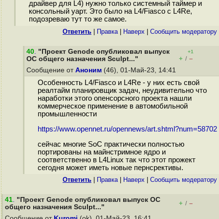
драйвер для L4) нужно только системный таймер и
консольный уарт. Это было на L4/Fiasco с L4Re,
подозреваю тут то же самое.
Ответить
|
Правка
|
Наверх
|
Cообщить модератору
40
.
"Проект Genode опубликовал выпуск
+1
+
–
ОС общего назначения Sculpt..."
/
Сообщение от
Аноним
(46), 01-Май-23, 14:41
Особенность L4/Fiasco и L4Re - у них есть свой
реалтайм планировщик задач, неудивительно что
наработки этого опенсорсного проекта нашли
коммерческое применение в автомобильной
промышленности
https://www.opennet.ru/opennews/art.shtml?num=58702
сейчас многие SoC практически полностью
портированы на майнстримное ядро и
соответственно в L4Linux так что этот прожект
сегодня может иметь новые пернсрективы.
Ответить
|
Правка
|
Наверх
|
Cообщить модератору
41
.
"Проект Genode опубликовал выпуск ОС
+
–
/
общего назначения Sculpt..."
Сообщение от
Kuromi
(ok), 01-Май-23, 16:41