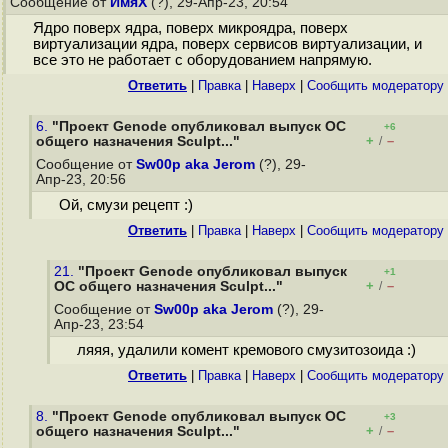
Сообщение от
ИмяХ
(?), 29-Апр-23, 20:54
Ядро поверх ядра, поверх микроядра, поверх
виртуализации ядра, поверх сервисов виртуализации, и
все это не работает с оборудованием напрямую.
Ответить
|
Правка
|
Наверх
|
Cообщить модератору
6.
"Проект Genode опубликовал выпуск ОС
+6
+
–
общего назначения Sculpt..."
/
Сообщение от
Sw00p aka Jerom
(?), 29-
Апр-23, 20:56
Ой, смузи рецепт :)
Ответить
|
Правка
|
Наверх
|
Cообщить модератору
21.
"Проект Genode опубликовал выпуск
+1
+
–
ОС общего назначения Sculpt..."
/
Сообщение от
Sw00p aka Jerom
(?), 29-
Апр-23, 23:54
ляяя, удалили комент кремового смузитозоида :)
Ответить
|
Правка
|
Наверх
|
Cообщить модератору
8.
"Проект Genode опубликовал выпуск ОС
+3
+
–
общего назначения Sculpt..."
/