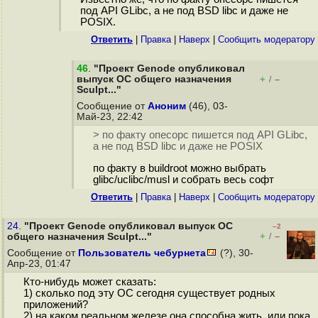
под API GLibc, а не под BSD libc и даже не
POSIX.
Ответить
|
Правка
|
Наверх
|
Cообщить модератору
46
.
"Проект Genode опубликовал
выпуск ОС общего назначения
+
–
/
Sculpt..."
Сообщение от
Аноним
(46), 03-
Май-23, 22:42
> по факту опесорс пишется под API GLibc,
а не под BSD libc и даже не POSIX
по факту в buildroot можно выбрать
glibc/uclibc/musl и собрать весь софт
Ответить
|
Правка
|
Наверх
|
Cообщить модератору
24.
"Проект Genode опубликовал выпуск ОС
–2
+
–
общего назначения Sculpt..."
/
Сообщение от
Пользователь чебурнета
(?), 30-
Апр-23, 01:47
Кто-нибудь может сказать:
1) сколько под эту ОС сегодня существует родных
приложений?
2) на каком реальном железе она способна жить, или пока