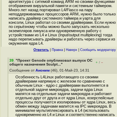
архитектура с ситемой команд ARM но своими функциями
отображения вируальной памяти и системным таймером.
Много лет назад портировал L4/Fiasco на пару
неподдерживаемых процессоров ARM, нужно было только
написать драйвер системного таймера и уарта для
консоли, Linux работал со своими драйверами. Если нужно
по серьёзному чтобы можно было запускать несколько
экземпляров линукса или одновременную работу с
устройствами из L4 и Linux (Input/output multiplexing) тогда
надо переписывать драйверы и работать через сервиси из
окружения ядра L4.
Ответить
|
Правка
|
Наверх
|
Cообщить модератору
39
.
"Проект Genode опубликовал выпуск ОС
+
–
/
общего назначения Sculpt..."
Сообщение от
Аноним
(46), 01-Май-23, 14:31
Особенность L4Linux работающего со своими
драйверами напрямую с железом по сравнению с
обычным Linux - ядро с драйверами выполняется в
отдельной задаче микроядра, задачи ядра Linux
мапятся на отдельные задачи микроядра и работают
отдельно друг от друга и от ядра Linux, юзерспейсные
процессы получаются изолированы от ядра Linux, весь
обмен между задачами мапится на IPC микроядра. В
минималке мультиплексировать в L4 (использовать
одновременно из L4 и Linux и соответственно написать