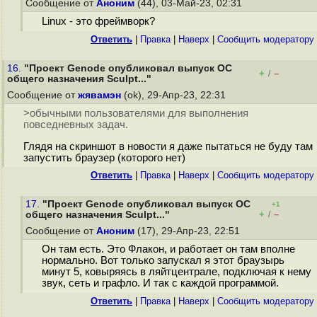
Сообщение от
Аноним
(44), 03-Май-23, 02:31
Linux - это фреймворк?
Ответить
|
Правка
|
Наверх
|
Cообщить модератору
16.
"Проект Genode опубликовал выпуск ОС
+
–
/
общего назначения Sculpt..."
Сообщение от
жявамэн
(ok), 29-Апр-23, 22:31
>обычными пользователями для выполнения
повседневных задач.
Глядя на скриншот в новости я даже пытаться не буду там
запустить браузер (которого нет)
Ответить
|
Правка
|
Наверх
|
Cообщить модератору
17.
"Проект Genode опубликовал выпуск ОС
+1
+
–
общего назначения Sculpt..."
/
Сообщение от
Аноним
(17), 29-Апр-23, 22:51
Он там есть. Это Флакон, и работает он там вполне
нормально. Вот только запускал я этот браузырь
минут 5, ковыряясь в ляйтцентрале, подключая к нему
звук, сеть и графло. И так с каждой программой.
Ответить
|
Правка
|
Наверх
|
Cообщить модератору