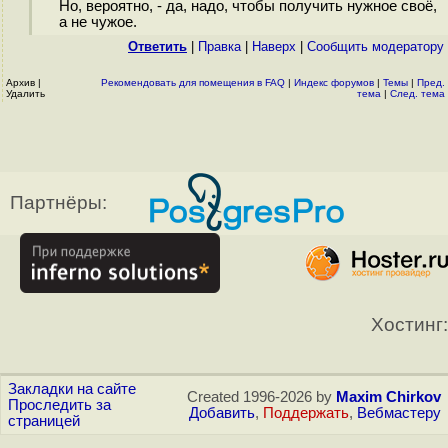
Но, вероятно, - да, надо, чтобы получить нужное своё,
а не чужое.
Ответить
|
Правка
|
Наверх
|
Cообщить модератору
Архив
|
Рекомендовать для помещения в FAQ
|
Индекс форумов
|
Темы
|
Пред.
Удалить
тема
|
След. тема
Партнёры:
Хостинг:
Закладки на сайте
Created 1996-2026 by
Maxim Chirkov
Проследить за
Добавить
,
Поддержать
,
Вебмастеру
страницей