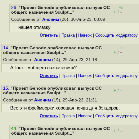
26.
"Проект Genode опубликовал выпуск ОС
+3
+
–
общего назначения Sculpt..."
/
Сообщение от
Аноним
(26), 30-Апр-23, 08:09
нашёл отмазку
Ответить
|
Правка
|
Наверх
|
Cообщить модератору
14.
"Проект Genode опубликовал выпуск ОС
+1
+
–
общего назначения Sculpt..."
/
Сообщение от
Аноним
(14), 29-Апр-23, 21:18
А linux - «общего назначения»?
Ответить
|
Правка
|
Наверх
|
Cообщить модератору
15.
"Проект Genode опубликовал выпуск ОС
+
–
/
общего назначения Sculpt..."
Сообщение от
Аноним
(15), 29-Апр-23, 21:31
Все эти фреймворки хорошая почва для бэкдоров.
Ответить
|
Правка
|
Наверх
|
Cообщить модератору
44
.
"Проект Genode опубликовал выпуск ОС
+
–
/
общего назначения Sculpt..."