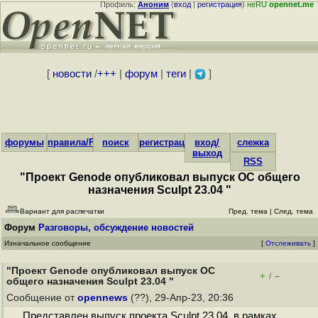
Профиль:
Аноним
(
вход
|
регистрация
)
неRU
opennet.me
[
новости
/
+++
|
форум
|
теги
|
]
форумы
правила/FAQ
поиск
регистрация
вход/
слежка
выход
RSS
"Проект Genode опубликовал выпуск ОС общего
назначения Sculpt 23.04 "
Вариант для распечатки
Пред. тема
|
След. тема
Форум
Разговоры, обсуждение новостей
Изначальное сообщение
[
Отслеживать
]
"Проект Genode опубликовал выпуск ОС
+
–
/
общего назначения Sculpt 23.04 "
Сообщение от
opennews
(??), 29-Апр-23, 20:36
Представлен выпуск проекта Sculpt 23.04, в рамках