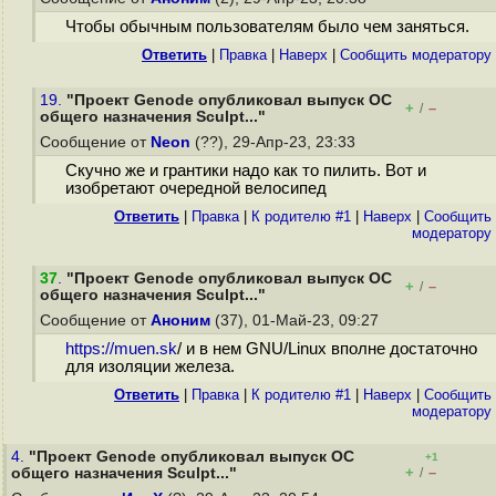
Чтобы обычным пользователям было чем заняться.
Ответить
|
Правка
|
Наверх
|
Cообщить модератору
19.
"Проект Genode опубликовал выпуск ОС
+
–
/
общего назначения Sculpt..."
Сообщение от
Neon
(??), 29-Апр-23, 23:33
Скучно же и грантики надо как то пилить. Вот и
изобретают очередной велосипед
Ответить
|
Правка
|
К родителю #1
|
Наверх
|
Cообщить
модератору
37
.
"Проект Genode опубликовал выпуск ОС
+
–
/
общего назначения Sculpt..."
Сообщение от
Аноним
(37), 01-Май-23, 09:27
https://muen.sk
/ и в нем GNU/Linux вполне достаточно
для изоляции железа.
Ответить
|
Правка
|
К родителю #1
|
Наверх
|
Cообщить
модератору
4.
"Проект Genode опубликовал выпуск ОС
+1
+
–
общего назначения Sculpt..."
/