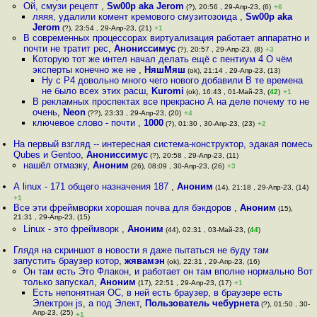
Ой, смузи рецепт
,
Sw00p aka Jerom
(?), 20:56 , 29-Апр-23, (6)
+6
ляяя, удалили комент кремового смузитозоида
,
Sw00p aka
Jerom
(?), 23:54 , 29-Апр-23, (21)
+1
В современных процессорах виртуализация работает аппаратно и
почти не тратит рес
,
Анониссимус
(?), 20:57 , 29-Апр-23, (8)
+3
Которую тот же интел начал делать ещё с пентиум 4 О чём
эксперты конечно же не
,
НяшМяш
(ok), 21:14 , 29-Апр-23, (13)
Ну с P4 довольно много чего нового добавили В те времена
не было всех этих расш
,
Kuromi
(ok), 16:43 , 01-Май-23, (
42
)
+1
В рекламных проспектах все прекрасно А на деле почему то не
очень
,
Neon
(??), 23:33 , 29-Апр-23, (20)
+4
ключевое слово - почти
,
1000
(?), 01:30 , 30-Апр-23, (23)
+2
На первый взгляд -- интересная система-конструктор, эдакая помесь
Qubes и Gentoo
,
Анониссимус
(?), 20:58 , 29-Апр-23, (11)
нашёл отмазку
,
Аноним
(26), 08:09 , 30-Апр-23, (26)
+3
А linux - 171 общего назначения 187
,
Аноним
(14), 21:18 , 29-Апр-23, (14)
+1
Все эти фреймворки хорошая почва для бэкдоров
,
Аноним
(15),
21:31 , 29-Апр-23, (15)
Linux - это фреймворк
,
Аноним
(44), 02:31 , 03-Май-23, (
44
)
Глядя на скриншот в новости я даже пытаться не буду там
запустить браузер котор
,
жявамэн
(ok), 22:31 , 29-Апр-23, (16)
Он там есть Это Флакон, и работает он там вполне нормально Вот
только запускал
,
Аноним
(17), 22:51 , 29-Апр-23, (17)
+1
Есть непонятная ОС, в ней есть браузер, в браузере есть
Электрон js, а под Элект
,
Пользователь чебурнета
(?), 01:50 , 30-
Апр-23, (25)
+1