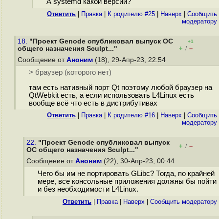
А systemd какой версии?
Ответить
|
Правка
|
К родителю #25
|
Наверх
|
Cообщить
модератору
18.
"Проект Genode опубликовал выпуск ОС
+1
+
–
общего назначения Sculpt..."
/
Сообщение от
Аноним
(18), 29-Апр-23, 22:54
> браузер (которого нет)
там есть нативный порт Qt поэтому любой браузер на
QtWebkit есть, а если использовать L4Linux есть
вообще всё что есть в дистрибутивах
Ответить
|
Правка
|
К родителю #16
|
Наверх
|
Cообщить
модератору
22.
"Проект Genode опубликовал выпуск
+
–
/
ОС общего назначения Sculpt..."
Сообщение от
Аноним
(22), 30-Апр-23, 00:44
Чего бы им не портировать GLibc? Тогда, по крайней
мере, все консольные приложения должны бы пойти
и без необходимости L4Linux.
Ответить
|
Правка
|
Наверх
|
Cообщить модератору