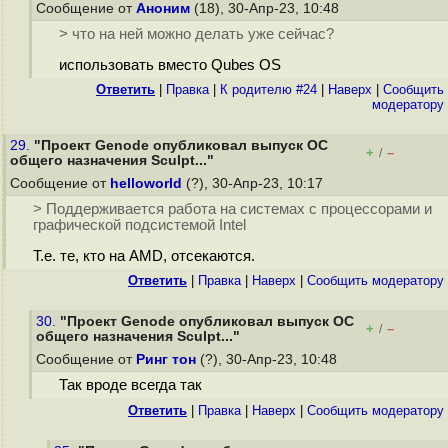
Сообщение от
Аноним
(18), 30-Апр-23, 10:48
> что на ней можно делать уже сейчас?
использовать вместо Qubes OS
Ответить
|
Правка
|
К родителю #24
|
Наверх
|
Cообщить
модератору
29.
"Проект Genode опубликовал выпуск ОС
+
–
/
общего назначения Sculpt..."
Сообщение от
helloworld
(?), 30-Апр-23, 10:17
> Поддерживается работа на системах с процессорами и
графической подсистемой Intel
Т.е. те, кто на AMD, отсекаются.
Ответить
|
Правка
|
Наверх
|
Cообщить модератору
30.
"Проект Genode опубликовал выпуск ОС
+
–
/
общего назначения Sculpt..."
Сообщение от
Ринг тон
(?), 30-Апр-23, 10:48
Так вроде всегда так
Ответить
|
Правка
|
Наверх
|
Cообщить модератору