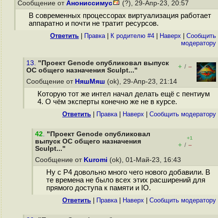
Сообщение от
Анониссимус
(?), 29-Апр-23, 20:57
В современных процессорах виртуализация работает
аппаратно и почти не тратит ресурсов.
Ответить
|
Правка
|
К родителю #4
|
Наверх
|
Cообщить
модератору
13.
"Проект Genode опубликовал выпуск
+
–
/
ОС общего назначения Sculpt..."
Сообщение от
НяшМяш
(ok), 29-Апр-23, 21:14
Которую тот же интел начал делать ещё с пентиум
4. О чём эксперты конечно же не в курсе.
Ответить
|
Правка
|
Наверх
|
Cообщить модератору
42
.
"Проект Genode опубликовал
+1
выпуск ОС общего назначения
+
–
/
Sculpt..."
Сообщение от
Kuromi
(ok), 01-Май-23, 16:43
Ну с P4 довольно много чего нового добавили. В
те времена не было всех этих расширений для
прямого доступа к памяти и IO.
Ответить
|
Правка
|
Наверх
|
Cообщить модератору