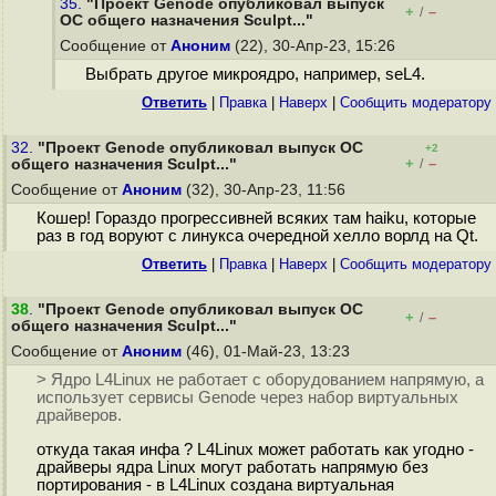
35.
"Проект Genode опубликовал выпуск
+
–
/
ОС общего назначения Sculpt..."
Сообщение от
Аноним
(22), 30-Апр-23, 15:26
Выбрать другое микроядро, например, seL4.
Ответить
|
Правка
|
Наверх
|
Cообщить модератору
32.
"Проект Genode опубликовал выпуск ОС
+2
+
–
общего назначения Sculpt..."
/
Сообщение от
Аноним
(32), 30-Апр-23, 11:56
Кошер! Гораздо прогрессивней всяких там haiku, которые
раз в год воруют с линукса очередной хелло ворлд на Qt.
Ответить
|
Правка
|
Наверх
|
Cообщить модератору
38
.
"Проект Genode опубликовал выпуск ОС
+
–
/
общего назначения Sculpt..."
Сообщение от
Аноним
(46), 01-Май-23, 13:23
> Ядро L4Linux не работает с оборудованием напрямую, а
использует сервисы Genode через набор виртуальных
драйверов.
откуда такая инфа ? L4Linux может работать как угодно -
драйверы ядра Linux могут работать напрямую без
портирования - в L4Linux создана виртуальная