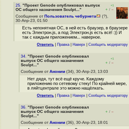
25.
"Проект Genode опубликовал выпуск
+1
+
–
ОС общего назначения Sculpt..."
/
Сообщение от
Пользователь чебурнета
(?),
30-Апр-23, 01:50
Есть непонятная ОС, в ней есть браузер, в браузере
есть Электрон.js, а под Электрон.js есть всё! :)) И
так с каждым приложением... наверное.
Ответить
|
Правка
|
Наверх
|
Cообщить модератору
34.
"Проект Genode опубликовал
+1
выпуск ОС общего назначения
+
–
/
Sculpt..."
Сообщение от
Аноним
(34), 30-Апр-23, 13:03
Нет дядя, тут всё ещё круче. Каждому
приложению по сетевому стеку! По крайней мере,
в ляйтцентрале это можно нащёлкать.
Ответить
|
Правка
|
Наверх
|
Cообщить модератору
36.
"Проект Genode опубликовал
выпуск ОС общего назначения
+
–
/
Sculpt..."
Сообщение от
Аноним
(36), 30-Апр-23, 18:01