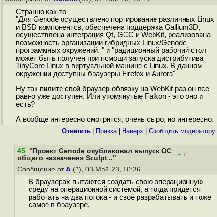
Странно как-то
"Для Genode осуществлено портирование различных Linux
и BSD компонентов, обеспечена поддержка Gallium3D,
осуществлена интеграция Qt, GCC и WebKit, реализована
возможность организации гибридных Linux/Genode
программных окружений. " и "радиционный рабочий стол
может быть получен при помощи запуска дистрибутива
TinyCore Linux в виртуальной машине с Linux. В данном
окружении доступны браузеры Firefox и Aurora"
Ну так пилите свой браузер-обвязку на WebKit раз он все
равно уже доступен. Или упомянутые Falkon - это оно и
есть?
А вообще интересно смотрится, очень сыро, но интересно.
Ответить
|
Правка
|
Наверх
|
Cообщить модератору
45
.
"Проект Genode опубликовал выпуск ОС
+
–
/
общего назначения Sculpt..."
Сообщение от
A
(?), 03-Май-23, 10:36
В браузерах пытаются создать свою операционную
среду на операционной системой, а тогда придётся
работать на два потока - и своё разрабатывать и тоже
самое в браузере.