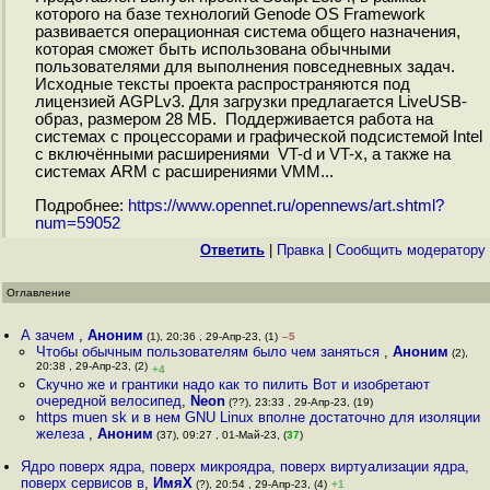
которого на базе технологий Genode OS Framework
развивается операционная система общего назначения,
которая сможет быть использована обычными
пользователями для выполнения повседневных задач.
Исходные тексты проекта распространяются под
лицензией AGPLv3. Для загрузки предлагается LiveUSB-
образ, размером 28 МБ. Поддерживается работа на
системах с процессорами и графической подсистемой Intel
с включёнными расширениями VT-d и VT-x, а также на
системах ARM с расширениями VMM...
Подробнее:
https://www.opennet.ru/opennews/art.shtml?
num=59052
Ответить
|
Правка
|
Cообщить модератору
Оглавление
А зачем
,
Аноним
(1), 20:36 , 29-Апр-23, (1)
–5
Чтобы обычным пользователям было чем заняться
,
Аноним
(2),
20:38 , 29-Апр-23, (2)
+4
Скучно же и грантики надо как то пилить Вот и изобретают
очередной велосипед
,
Neon
(??), 23:33 , 29-Апр-23, (19)
https muen sk и в нем GNU Linux вполне достаточно для изоляции
железа
,
Аноним
(37), 09:27 , 01-Май-23, (
37
)
Ядро поверх ядра, поверх микроядра, поверх виртуализации ядра,
поверх сервисов в
,
ИмяХ
(?), 20:54 , 29-Апр-23, (4)
+1