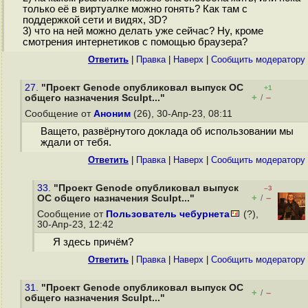
только её в виртуалке можно гонять? Как там с
поддержкой сети и видях, 3D?
3) что на ней можно делать уже сейчас? Ну, кроме
смотрения интернетиков с помощью браузера?
Ответить
|
Правка
|
Наверх
|
Cообщить модератору
27.
"Проект Genode опубликовал выпуск ОС
+1
+
–
общего назначения Sculpt..."
/
Сообщение от
Аноним
(26), 30-Апр-23, 08:11
Ващето, развёрнутого доклада об использовании мы
ждали от тебя.
Ответить
|
Правка
|
Наверх
|
Cообщить модератору
33.
"Проект Genode опубликовал выпуск
–3
+
–
ОС общего назначения Sculpt..."
/
Сообщение от
Пользователь чебурнета
(?),
30-Апр-23, 12:42
Я здесь причём?
Ответить
|
Правка
|
Наверх
|
Cообщить модератору
31.
"Проект Genode опубликовал выпуск ОС
+
–
/
общего назначения Sculpt..."