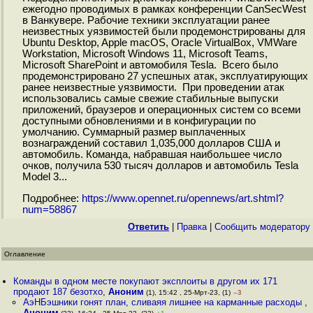
ежегодно проводимых в рамках конференции CanSecWest
в Ванкувере. Рабочие техники эксплуатации ранее
неизвестных уязвимостей были продемонстрированы для
Ubuntu Desktop, Apple macOS, Oracle VirtualBox, VMWare
Workstation, Microsoft Windows 11, Microsoft Teams,
Microsoft SharePoint и автомобиля Tesla. Всего было
продемонстрировано 27 успешных атак, эксплуатирующих
ранее неизвестные уязвимости. При проведении атак
использовались самые свежие стабильные выпуски
приложений, браузеров и операционных систем со всеми
доступными обновлениями и в конфигурации по
умолчанию. Суммарный размер выплаченных
вознаграждений составил 1,035,000 долларов США и
автомобиль. Команда, набравшая наибольшее число
очков, получила 530 тысяч долларов и автомобиль Tesla
Model 3...
Подробнее:
https://www.opennet.ru/opennews/art.shtml?
num=58867
Ответить
|
Правка
|
Cообщить модератору
Оглавление
Команды в одном месте покупают эксплоиты в другом их 171
продают 187 безотхо
,
Аноним
(1), 15:42 , 25-Мрт-23, (1)
–3
АэНБэшники гонят план, сливаяя лишнее на карманные расходы
,
Аноним