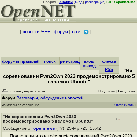
Профиль:
Аноним
(
вход
|
регистрация
)
неRU
opennet.me
[
новости
/
+++
|
форум
|
теги
|
]
форумы
правила/FAQ
поиск
регистрация
вход/
слежка
выход
RSS
"На
соревновании Pwn2Own 2023 продемонстрировано 5
взломов Ubuntu"
Вариант для распечатки
Пред. тема
|
След. тема
Форум
Разговоры, обсуждение новостей
Изначальное сообщение
[
Отслеживать
]
"На соревновании Pwn2Own 2023
+
–
/
продемонстрировано 5 взломов Ubuntu"
Сообщение от
opennews
(??), 25-Мрт-23, 15:42
Подведены итоги трёх дней соревнований Pwn2Own 2023,