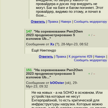
внедрили, по запросу какого-то
провайдера и досих пор внедрить не
могут. Баг на баге и багом погоняет. Этот
провайдер, видимо по этому, и почил в
бозе...
Ответить
|
Правка
|
Наверх
|
Cообщить модератору
147
.
"На соревновании Pwn2Own
2023 продемонстрировано 5
+
–
/
взломов Ub..."
Сообщение от
Хз
(?), 28-Мрт-23, 08:52
Ещё Нинтендо
Ответить
|
Правка
|
К родителю #29
|
Наверх
|
Cообщить модератору
151
.
"На соревновании Pwn2Own
2023 продемонстрировано 5
+
–
/
взломов Ub..."
Сообщение от
bOOster
(ok), 29-
Мрт-23, 09:32
Не на новых - а на SOHO в основном. Или
устройства которые не несут
Ентерпрайзной, то есть критической для
инфраструктуры нагрузки. Которые можно