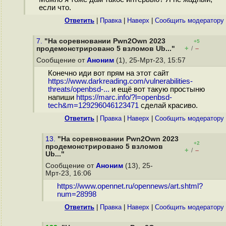
если что.
Ответить
|
Правка
|
Наверх
|
Cообщить модератору
7.
"На соревновании Pwn2Own 2023
+5
+
–
продемонстрировано 5 взломов Ub..."
/
Сообщение от
Аноним
(1), 25-Мрт-23, 15:57
Конечно иди вот прям на этот сайт
https://www.darkreading.com/vulnerabilities-
threats/openbsd-...
и ещё вот такую простыню
напиши
https://marc.info/?l=openbsd-
tech&m=129296046123471
сделай красиво.
Ответить
|
Правка
|
Наверх
|
Cообщить модератору
13.
"На соревновании Pwn2Own 2023
+2
продемонстрировано 5 взломов
+
–
/
Ub..."
Сообщение от
Аноним
(13), 25-
Мрт-23, 16:06
https://www.opennet.ru/opennews/art.shtml?
num=28998
Ответить
|
Правка
|
Наверх
|
Cообщить модератору