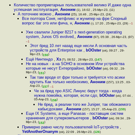
Количество проприетарных пользователей велико И даже одна
успешная эксплуатация
,
Аноним
(1), 16:02 , 25-Мрт-23, (11)
А поточнее можно
,
Аноним
(25), 16:46 , 25-Мрт-23, (24)
Все полтора Соня, нетфликс и жунипер на фре Спорный
вопрос баг это или фича, н
,
Аноним
(-), 17:20 , 25-Мрт-23, (29)
–1
Уже свалили Juniper 8217 s next-generation operating
system, Junos OS evolved,
,
Аноним
(97), 05:38 , 26-Мрт-23, (97)
–1
Этот бред 10 лет назад еще несли А основная часть
устройств для Enterprise как
,
bOOster
(ok), 09:27 , 29-
Мрт-23, (
)
150
Ещё Нинтендо
,
Хз
(?), 08:52 , 28-Мрт-23, (
147
)
Не на новых - а на SOHO в основном Или устройства
которые не несут Ентерпрайзно
,
bOOster
(ok), 09:32 , 29-
Мрт-23, (
)
151
Так там вроде от фри только и требуется что асики
крутить Как только необхохимо
,
Аноним
(157), 13:25 , 03-
Апр-23, (
)
157
–1
Че за бред про ASIC Линукс берут тогда - когда
нужна помойка, которая, если сдо
,
bOOster
(ok), 07:44 ,
05-Апр-23, (
)
158
Не бред, а реалии того же Juniper, так обожаемого
кабысдохами
,
Аноним
(157), 15:27 , 05-Апр-23, (
159
)
Еще IX Systems, а еще Panasas - поставщик систем
храниения для суперкомпьютеров
,
bOOster
(ok), 09:34 , 29-
Мрт-23, (
)
152
Примерно равно числу пользователей IoT-устройств
,
YetAnotherOnanym
(ok), 22:09 , 26-Мрт-23, (
126
)