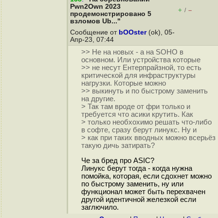
Pwn2Own 2023
+
–
/
продемонстрировано 5
взломов Ub..."
Сообщение от
bOOster
(ok), 05-
Апр-23, 07:44
>> Не на новых - а на SOHO в
основном. Или устройства которые
>> не несут Ентерпрайзной, то есть
критической для инфраструктуры
нагрузки. Которые можно
>> выкинуть и по быстрому заменить
на другие.
> Так там вроде от фри только и
требуется что асики крутить. Как
> только необхохимо решать что-либо
в софте, сразу берут линукс. Ну и
> как при таких вводных можно всерьёз
такую дичь затирать?
Че за бред про ASIC?
Линукс берут тогда - когда нужна
помойка, которая, если сдохнет можно
по быстрому заменить, ну или
функционал может быть перехвачен
другой идентичной железкой если
заглючило.