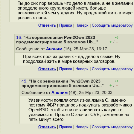
Ты до сих пор веришь что дело в языке, а не в желании
определенного круга людей иметь больше
возможностей чем у других. Ну продолжай жить в мире
розовых пони.
Ответить
|
Правка
|
Наверх
|
Cообщить модератору
16.
"На соревновании Pwn2Own 2023
+5
+
–
продемонстрировано 5 взломов Ub..."
/
Сообщение от
Аноним
(16), 25-Мрт-23, 16:17
При всех прочих равных - да, дело в языке. Ну
продолжай жить в мире коварных заговоров.
Ответить
|
Правка
|
Наверх
|
Cообщить модератору
49.
"На соревновании Pwn2Own 2023
+1
+
–
продемонстрировано 5 взломов Ub..."
/
Сообщение от
Аноним
(49), 25-Мрт-23, 20:03
Уязвимости появляются из-за языка C, именно
поэтому ФБР пришлось подкупать разработчиков
OpenBSD, чтобы они оставили хоть какую-то
уязвимость. Просто C значит CVE, там делов на
пять минут всего.
Ответить
|
Правка
|
Наверх
|
Cообщить модератору