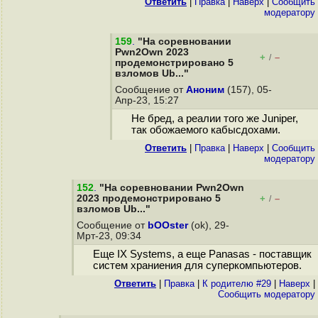
Ответить
|
Правка
|
Наверх
|
Cообщить
модератору
159
.
"На соревновании
Pwn2Own 2023
+
–
/
продемонстрировано 5
взломов Ub..."
Сообщение от
Аноним
(157), 05-
Апр-23, 15:27
Не бред, а реалии того же Juniper,
так обожаемого кабысдохами.
Ответить
|
Правка
|
Наверх
|
Cообщить
модератору
152
.
"На соревновании Pwn2Own
2023 продемонстрировано 5
+
–
/
взломов Ub..."
Сообщение от
bOOster
(ok), 29-
Мрт-23, 09:34
Еще IX Systems, а еще Panasas - поставщик
систем храниения для суперкомпьютеров.
Ответить
|
Правка
|
К родителю #29
|
Наверх
|
Cообщить модератору