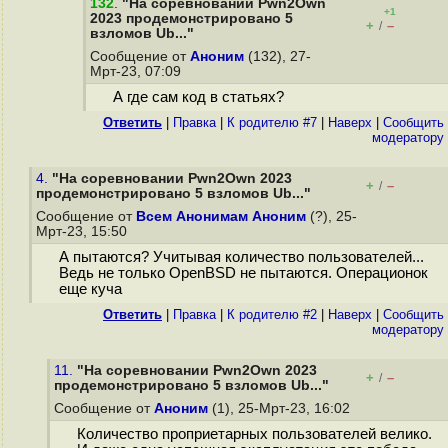
132
.
"На соревновании Pwn2Own
+1
2023 продемонстрировано 5
+
–
/
взломов Ub..."
Сообщение от
Аноним
(132), 27-
Мрт-23, 07:09
А где сам код в статьях?
Ответить
|
Правка
|
К родителю #7
|
Наверх
|
Cообщить
модератору
4.
"На соревновании Pwn2Own 2023
+
–
/
продемонстрировано 5 взломов Ub..."
Сообщение от
Всем Анонимам Аноним
(?), 25-
Мрт-23, 15:50
А пытаются? Учитывая количество пользователей...
Ведь не только OpenBSD не пытаются. Операционок
еще куча
Ответить
|
Правка
|
К родителю #2
|
Наверх
|
Cообщить
модератору
11.
"На соревновании Pwn2Own 2023
+
–
/
продемонстрировано 5 взломов Ub..."
Сообщение от
Аноним
(1), 25-Мрт-23, 16:02
Количество проприетарных пользователей велико.