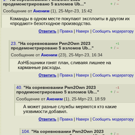
+
–
продемонстрировано 5 взломов Ub..."
/
Сообщение от
Аноним
(1), 25-Мрт-23, 15:42
Команды в одном месте покупают эксплоиты в другом их
«продают» безотходное производство.
Ответить
|
Правка
|
Наверх
|
Cообщить модератору
23.
"На соревновании Pwn2Own 2023
+1
+
–
продемонстрировано 5 взломов Ub..."
/
Сообщение от
Аноним
(23), 25-Мрт-23, 16:34
АэНБэшники гонят план, сливаяя лишнее на
карманные расходы.
Ответить
|
Правка
|
Наверх
|
Cообщить модератору
40.
"На соревновании Pwn2Own 2023
–1
+
–
продемонстрировано 5 взломов Ub..."
/
Сообщение от
Аноним
(1), 25-Мрт-23, 18:59
А может разные службы меряются кто какие
уязвимости добавил.
Ответить
|
Правка
|
Наверх
|
Cообщить модератору
104.
"На соревновании Pwn2Own 2023
+
–
/