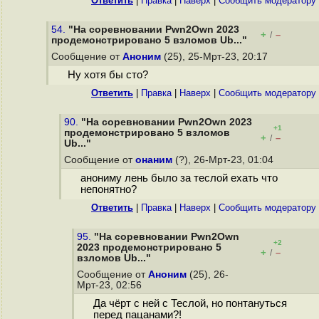
Ответить
|
Правка
|
Наверх
|
Cообщить модератору
54.
"На соревновании Pwn2Own 2023
+
–
/
продемонстрировано 5 взломов Ub..."
Сообщение от
Аноним
(25), 25-Мрт-23, 20:17
Ну хотя бы сто?
Ответить
|
Правка
|
Наверх
|
Cообщить модератору
90.
"На соревновании Pwn2Own 2023
+1
продемонстрировано 5 взломов
+
–
/
Ub..."
Сообщение от
онаним
(?), 26-Мрт-23, 01:04
анониму лень было за теслой ехать что
непонятно?
Ответить
|
Правка
|
Наверх
|
Cообщить модератору
95.
"На соревновании Pwn2Own
+2
2023 продемонстрировано 5
+
–
/
взломов Ub..."
Сообщение от
Аноним
(25), 26-
Мрт-23, 02:56
Да чёрт с ней с Теслой, но понтануться
перед пацанами?!