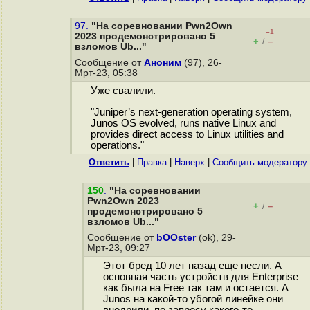
97.
"На соревновании Pwn2Own
–1
2023 продемонстрировано 5
+
–
/
взломов Ub..."
Сообщение от
Аноним
(97), 26-
Мрт-23, 05:38
Уже свалили.
"Juniper’s next-generation operating system,
Junos OS evolved, runs native Linux and
provides direct access to Linux utilities and
operations."
Ответить
|
Правка
|
Наверх
|
Cообщить модератору
150
.
"На соревновании
Pwn2Own 2023
+
–
/
продемонстрировано 5
взломов Ub..."
Сообщение от
bOOster
(ok), 29-
Мрт-23, 09:27
Этот бред 10 лет назад еще несли. А
основная часть устройств для Enterprise
как была на Free так там и остается. А
Junos на какой-то убогой линейке они