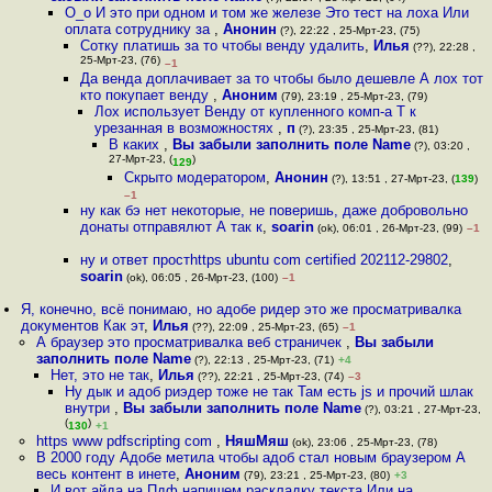
О_о И это при одном и том же железе Это тест на лоxа Или
оплата сотруднику за
,
Анонин
(?), 22:22 , 25-Мрт-23, (75)
Сотку платишь за то чтобы венду удалить
,
Илья
(??), 22:28 ,
25-Мрт-23, (76)
–1
Да венда доплачивает за то чтобы было дешевле А лох тот
кто покупает венду
,
Аноним
(79), 23:19 , 25-Мрт-23, (79)
Лох использует Венду от купленного комп-а Т к
урезанная в возможностях
,
п
(?), 23:35 , 25-Мрт-23, (81)
В каких
,
Вы забыли заполнить поле Name
(?), 03:20 ,
27-Мрт-23, (
)
129
Скрыто модератором
,
Анонин
(?), 13:51 , 27-Мрт-23, (
139
)
–1
ну как бэ нет некоторые, не поверишь, даже добровольно
донаты отправялют А так к
,
soarin
(ok), 06:01 , 26-Мрт-23, (99)
–1
ну и ответ простhttps ubuntu com certified 202112-29802
,
soarin
(ok), 06:05 , 26-Мрт-23, (100)
–1
Я, конечно, всё понимаю, но адобе ридер это же просматривалка
документов Как эт
,
Илья
(??), 22:09 , 25-Мрт-23, (65)
–1
А браузер это просматривалка веб страничек
,
Вы забыли
заполнить поле Name
(?), 22:13 , 25-Мрт-23, (71)
+4
Нет, это не так
,
Илья
(??), 22:21 , 25-Мрт-23, (74)
–3
Ну дык и адоб риэдер тоже не так Там есть js и прочий шлак
внутри
,
Вы забыли заполнить поле Name
(?), 03:21 , 27-Мрт-23,
(
)
130
+1
https www pdfscripting com
,
НяшМяш
(ok), 23:06 , 25-Мрт-23, (78)
В 2000 году Адобе метила чтобы адоб стал новым браузером А
весь контент в инете
,
Аноним
(79), 23:21 , 25-Мрт-23, (80)
+3
И вот айда на Пдф напишем раскладку текста Или на