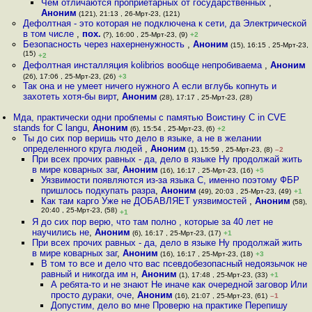
Чем отличаются проприетарных от государственных
,
Аноним
(121), 21:13 , 26-Мрт-23, (121)
Дефолтная - это которая не подключена к сети, да Электрической
в том числе
,
пох.
(?), 16:00 , 25-Мрт-23, (9)
+2
Безопасность через нaхерненужность
,
Аноним
(15), 16:15 , 25-Мрт-23,
(15)
+2
Дефолтная инсталляция kolibrios вообще непробиваема
,
Аноним
(26), 17:06 , 25-Мрт-23, (26)
+3
Так она и не умеет ничего нужного А если вглубь копнуть и
захотеть хотя-бы вирт
,
Аноним
(28), 17:17 , 25-Мрт-23, (28)
Мда, практически одни проблемы с памятью Воистину C in CVE
stands for C langu
,
Аноним
(6), 15:54 , 25-Мрт-23, (6)
+2
Ты до сих пор веришь что дело в языке, а не в желании
определенного круга людей
,
Аноним
(1), 15:59 , 25-Мрт-23, (8)
–2
При всех прочих равных - да, дело в языке Ну продолжай жить
в мире коварных заг
,
Аноним
(16), 16:17 , 25-Мрт-23, (16)
+5
Уязвимости появляются из-за языка C, именно поэтому ФБР
пришлось подкупать разра
,
Аноним
(49), 20:03 , 25-Мрт-23, (49)
+1
Как там карго Уже не ДОБАВЛЯЕТ уязвимостей
,
Аноним
(58),
20:40 , 25-Мрт-23, (58)
+1
Я до сих пор верю, что там полно , которые за 40 лет не
научились не
,
Аноним
(6), 16:17 , 25-Мрт-23, (17)
+1
При всех прочих равных - да, дело в языке Ну продолжай жить
в мире коварных заг
,
Аноним
(16), 16:17 , 25-Мрт-23, (18)
+3
В том то все и дело что вас псевдобезопасный недоязычок не
равный и никогда им н
,
Аноним
(1), 17:48 , 25-Мрт-23, (33)
+1
А ребята-то и не знают Не иначе как очередной заговор Или
просто дураки, оче
,
Аноним
(16), 21:07 , 25-Мрт-23, (61)
–1
Допустим, дело во мне Проверю на практике Перепишу