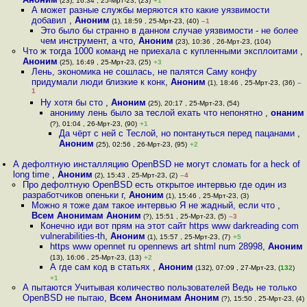
(23), 16:34 , 25-Мрт-23, (23)
+1
А может разные службы меряются кто какие уязвимости
добавил
,
Аноним
(1), 18:59 , 25-Мрт-23, (40)
–1
Это было бы странно в данном случае уязвимости - не более
чем инструмент, а что
,
Аноним
(23), 10:36 , 26-Мрт-23, (104)
Что ж тогда 1000 команд не приехала с купленными эксплоитами
,
Аноним
(25), 16:49 , 25-Мрт-23, (25)
+3
Лень, экономика не сошлась, не палятся Саму конфу
придумали люди близкие к конк
,
Аноним
(1), 18:46 , 25-Мрт-23, (36)
–
1
Ну хотя бы сто
,
Аноним
(25), 20:17 , 25-Мрт-23, (54)
анониму лень было за теслой ехать что непонятно
,
онаним
(?), 01:04 , 26-Мрт-23, (90)
+1
Да чёрт с ней с Теслой, но понтануться перед пацанами
,
Аноним
(25), 02:56 , 26-Мрт-23, (95)
+2
А дефолтную инсталляцию OpenBSD не могут сломать for a heck of
long time
,
Аноним
(2), 15:43 , 25-Мрт-23, (2)
–4
Про дефолтную OpenBSD есть открытое интервью где один из
разработчиков опеньки г
,
Аноним
(1), 15:46 , 25-Мрт-23, (3)
Можно я тоже дам такое интервью Я не жадный, если что
,
Всем Анонимам Аноним
(?), 15:51 , 25-Мрт-23, (5)
–3
Конечно иди вот прям на этот сайт https www darkreading com
vulnerabilities-th
,
Аноним
(1), 15:57 , 25-Мрт-23, (7)
+5
https www opennet ru opennews art shtml num 28998
,
Аноним
(13), 16:06 , 25-Мрт-23, (13)
+2
А где сам код в статьях
,
Аноним
(132), 07:09 , 27-Мрт-23, (
132
)
+1
А пытаются Учитывая количество пользователей Ведь не только
OpenBSD не пытаю
,
Всем Анонимам Аноним
(?), 15:50 , 25-Мрт-23, (4)