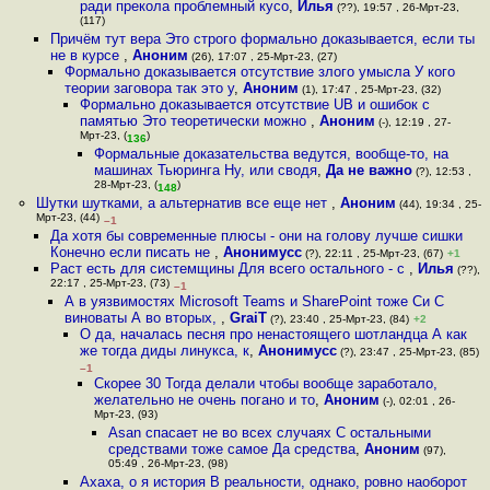
ради прекола проблемный кусо
,
Илья
(??), 19:57 , 26-Мрт-23,
(117)
Причём тут вера Это строго формально доказывается, если ты
не в курсе
,
Аноним
(26), 17:07 , 25-Мрт-23, (27)
Формально доказывается отсутствие злого умысла У кого
теории заговора так это у
,
Аноним
(1), 17:47 , 25-Мрт-23, (32)
Формально доказывается отсутствие UB и ошибок с
памятью Это теоретически можно
,
Аноним
(-), 12:19 , 27-
Мрт-23, (
)
136
Формальные доказательства ведутся, вообще-то, на
машинах Тьюринга Ну, или сводя
,
Да не важно
(?), 12:53 ,
28-Мрт-23, (
)
148
Шутки шутками, а альтернатив все еще нет
,
Аноним
(44), 19:34 , 25-
Мрт-23, (44)
–1
Да хотя бы современные плюсы - они на голову лучше сишки
Конечно если писать не
,
Анонимусс
(?), 22:11 , 25-Мрт-23, (67)
+1
Раст есть для системщины Для всего остального - c
,
Илья
(??),
22:17 , 25-Мрт-23, (73)
–1
А в уязвимостях Microsoft Teams и SharePoint тоже Си С
виноваты А во вторых,
,
GraiT
(?), 23:40 , 25-Мрт-23, (84)
+2
О да, началась песня про ненастоящего шотландца А как
же тогда диды линукса, к
,
Анонимусс
(?), 23:47 , 25-Мрт-23, (85)
–1
Скорее 30 Тогда делали чтобы вообще заработало,
желательно не очень погано и то
,
Аноним
(-), 02:01 , 26-
Мрт-23, (93)
Asan спасает не во всех случаях С остальными
средствами тоже самое Да средства
,
Аноним
(97),
05:49 , 26-Мрт-23, (98)
Ахаха, о я история В реальности, однако, ровно наоборот