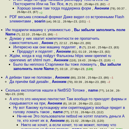
Постскрипте Или на Tex Ясе
,
п
(?), 23:39 , 25-Мрт-23, (82)
–2
Хорошо зачем там тогда поддержка форм
,
Аноним
(79), 00:37 ,
26-Мрт-23, (87)
+2
PDF весьма сложный формат Даже видел со встроенными Flash
элементами
,
soarin
(ok), 06:11 , 26-Мрт-23, (101)
–1
Им подарили машину с уязвимостью
,
Вы забыли заполнить поле
Name
(?), 22:10 , 25-Мрт-23, (66)
–1
Думаю у них хватит компетентности ее пропатчить
самостоятельно
,
Анонн
(?), 22:12 , 25-Мрт-23, (69)
Интересно как они машину поделят
,
п
(?), 23:40 , 25-Мрт-23, (83)
Продадут и поделят
,
Аноним
(91), 01:19 , 26-Мрт-23, (92)
Ждём, когда в ход пойдут Фальконы https www opennet ru
opennews art shtml num
,
Аноним
(116), 19:43 , 26-Мрт-23, (116)
+1
Было бы неплохо Старлинки бы тоже ломануть
,
Вы забыли
заполнить поле Name
(?), 03:18 , 27-Мрт-23, (
128
)
А дебиан таки не поломан
,
Аноним
(86), 23:56 , 25-Мрт-23, (86)
–1
Да причём бай дизайн
,
Аноним
(79), 00:39 , 26-Мрт-23, (88)
–2
Сколько експлоитов нашли в NetBSD Тотоже
,
name
(??), 14:34 , 26-
Мрт-23, (109)
А кто-то это ненужно пентестил Там вообще-то приходят фирмы и
скидываются на при
,
Аноним
(6), 16:18 , 26-Мрт-23, (111)
Ну вот Какому кулхацкиру или скрипткиддису вообще придет в
голову ломать такое
,
name
(??), 17:31 , 26-Мрт-23, (112)
Не-не-не Это пользователи netbsd не хотят платить деньги А
те, кто хочет их в
,
Аноним
(6), 21:02 , 26-Мрт-23, (120)
Никто не хочет, а если хочет, то не может, потому что