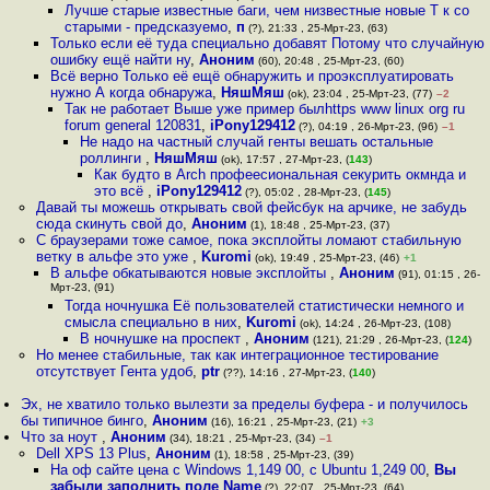
Лучше старые известные баги, чем низвестные новые Т к со
старыми - предсказуемо
,
п
(?), 21:33 , 25-Мрт-23, (63)
Только если её туда специально добавят Потому что случайную
ошибку ещё найти ну
,
Аноним
(60), 20:48 , 25-Мрт-23, (60)
Всё верно Только её ещё обнаружить и проэксплуатировать
нужно А когда обнаружа
,
НяшМяш
(ok), 23:04 , 25-Мрт-23, (77)
–2
Так не работает Выше уже пример былhttps www linux org ru
forum general 120831
,
iPony129412
(?), 04:19 , 26-Мрт-23, (96)
–1
Не надо на частный случай генты вешать остальные
роллинги
,
НяшМяш
(ok), 17:57 , 27-Мрт-23, (
143
)
Как будто в Arch профеесиональная секурить окмнда и
это всё
,
iPony129412
(?), 05:02 , 28-Мрт-23, (
145
)
Давай ты можешь открывать свой фейсбук на арчике, не забудь
сюда скинуть свой до
,
Аноним
(1), 18:48 , 25-Мрт-23, (37)
С браузерами тоже самое, пока эксплойты ломают стабильную
ветку в альфе это уже
,
Kuromi
(ok), 19:49 , 25-Мрт-23, (46)
+1
В альфе обкатываются новые эксплойты
,
Аноним
(91), 01:15 , 26-
Мрт-23, (91)
Тогда ночнушка Её пользователей статистически немного и
смысла специально в них
,
Kuromi
(ok), 14:24 , 26-Мрт-23, (108)
В ночнушке на проспект
,
Аноним
(121), 21:29 , 26-Мрт-23, (
124
)
Но менее стабильные, так как интеграционное тестирование
отсутствует Гента удоб
,
ptr
(??), 14:16 , 27-Мрт-23, (
140
)
Эх, не хватило только вылезти за пределы буфера - и получилось
бы типичное бинго
,
Аноним
(16), 16:21 , 25-Мрт-23, (21)
+3
Что за ноут
,
Аноним
(34), 18:21 , 25-Мрт-23, (34)
–1
Dell XPS 13 Plus
,
Аноним
(1), 18:58 , 25-Мрт-23, (39)
На оф сайте цена с Windows 1,149 00, с Ubuntu 1,249 00
,
Вы
забыли заполнить поле Name
(?), 22:07 , 25-Мрт-23, (64)