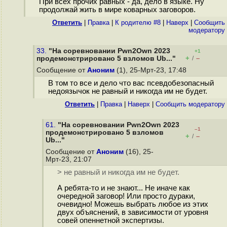
При всех прочих равных - да, дело в языке. Ну
продолжай жить в мире коварных заговоров.
Ответить
|
Правка
|
К родителю #8
|
Наверх
|
Cообщить
модератору
33.
"На соревновании Pwn2Own 2023
+1
+
–
продемонстрировано 5 взломов Ub..."
/
Сообщение от
Аноним
(1), 25-Мрт-23, 17:48
В том то все и дело что вас псевдобезопасный
недоязычок не равный и никогда им не будет.
Ответить
|
Правка
|
Наверх
|
Cообщить модератору
61.
"На соревновании Pwn2Own 2023
–1
продемонстрировано 5 взломов
+
–
/
Ub..."
Сообщение от
Аноним
(16), 25-
Мрт-23, 21:07
> не равный и никогда им не будет.
А ребята-то и не знают... Не иначе как
очередной заговор! Или просто дураки,
очевидно! Можешь выбрать любое из этих
двух объяснений, в зависимости от уровня
совей опеннетной экспертизы.