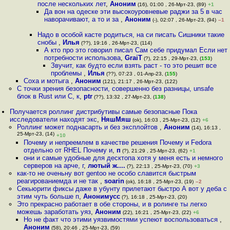
после нескольких лет
,
Аноним
(16), 01:00 , 26-Мрт-23, (89)
+1
Да вон на одеске эти высокоуровневые раджи за 5 в час
наворачивают, а то и за
,
Аноним
(-), 02:07 , 26-Мрт-23, (94)
–1
Надо в особой касте родиться, на си писать Сишники такие
снобы
,
Илья
(??), 19:16 , 26-Мрт-23, (114)
А кто про это говорил писал Сам себе придумал Если нет
потребности использова
,
GraiT
(?), 22:15 , 29-Мрт-23, (
153
)
Звучит, как будто если взять раст - то это решит все
проблемы
,
Илья
(??), 07:23 , 01-Апр-23, (
155
)
Соха и мотыга
,
Аноним
(121), 21:17 , 26-Мрт-23, (122)
С точки зрения безопасности, совершенно без разницы, unsafe
блок в Rust или C, к
,
ptr
(??), 13:32 , 27-Мрт-23, (
138
)
Получается роллинг дистрибутивы самые безопасные Пока
исследователи находят экс
,
НяшМяш
(ok), 16:03 , 25-Мрт-23, (12)
+6
Роллинг может поднасарть и без эксплойтов
,
Аноним
(14), 16:13 ,
25-Мрт-23, (14)
+10
Почему и непреемлем в качестве решения Почему и Fedora
отдельно от RHEL Почему и
,
п
(?), 21:29 , 25-Мрт-23, (62)
+1
они и самые удобные для десктопа хотя у меня есть и немного
серверов на арче, г
,
лютый ж....
(?), 22:13 , 25-Мрт-23, (70)
+3
как-то не оченьну вот gentoo не особо славится быстрым
реагированиемда и не так
,
soarin
(ok), 16:18 , 25-Мрт-23, (19)
–2
Секьюрити фиксы даже в убунту прилетают быстро А вот у деба с
этим чуть больше п
,
Анонимусс
(?), 16:18 , 25-Мрт-23, (20)
Это прекрасно работает в обе стороны, и в ролинге ты легко
можешь заработать уяз
,
Аноним
(22), 16:21 , 25-Мрт-23, (22)
+6
Но не факт что этими уязвимостями успеют воспользоваться
,
Аноним
(58), 20:46 , 25-Мрт-23, (59)