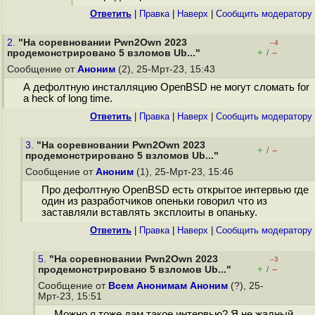
Ответить
|
Правка
|
Наверх
|
Cообщить модератору
2.
"На соревновании Pwn2Own 2023
–4
+
–
продемонстрировано 5 взломов Ub..."
/
Сообщение от
Аноним
(2), 25-Мрт-23, 15:43
А дефолтную инсталляцию OpenBSD не могут сломать for
a heck of long time.
Ответить
|
Правка
|
Наверх
|
Cообщить модератору
3.
"На соревновании Pwn2Own 2023
+
–
/
продемонстрировано 5 взломов Ub..."
Сообщение от
Аноним
(1), 25-Мрт-23, 15:46
Про дефолтную OpenBSD есть открытое интервью где
один из разработчиков опеньки говорил что из
заставляли вставлять эксплоиты в опаньку.
Ответить
|
Правка
|
Наверх
|
Cообщить модератору
5.
"На соревновании Pwn2Own 2023
–3
+
–
продемонстрировано 5 взломов Ub..."
/
Сообщение от
Всем Анонимам Аноним
(?), 25-
Мрт-23, 15:51
Можно я тоже дам такое интервью? Я не жадный,