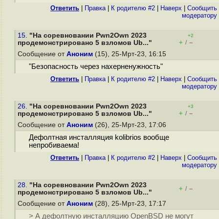
Ответить
|
Правка
|
К родителю #2
|
Наверх
|
Cообщить
модератору
15.
"На соревновании Pwn2Own 2023
+2
+
–
продемонстрировано 5 взломов Ub..."
/
Сообщение от
Аноним
(15), 25-Мрт-23, 16:15
"Безопасность через нaхерненужность"
Ответить
|
Правка
|
К родителю #2
|
Наверх
|
Cообщить
модератору
26.
"На соревновании Pwn2Own 2023
+3
+
–
продемонстрировано 5 взломов Ub..."
/
Сообщение от
Аноним
(26), 25-Мрт-23, 17:06
Дефолтная инсталляция kolibrios вообще
непробиваема!
Ответить
|
Правка
|
К родителю #2
|
Наверх
|
Cообщить
модератору
28.
"На соревновании Pwn2Own 2023
+
–
/
продемонстрировано 5 взломов Ub..."
Сообщение от
Аноним
(28), 25-Мрт-23, 17:17
> А дефолтную инсталляцию OpenBSD не могут