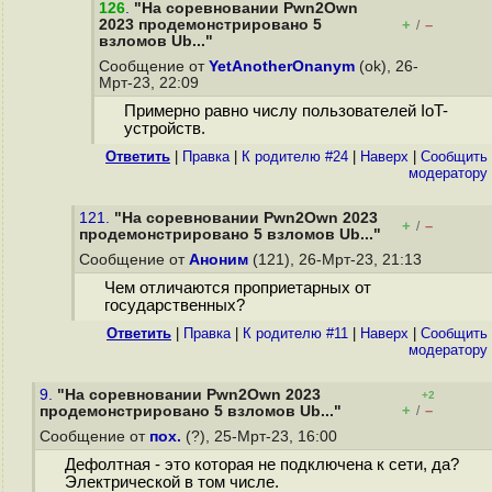
126
.
"На соревновании Pwn2Own
2023 продемонстрировано 5
+
–
/
взломов Ub..."
Сообщение от
YetAnotherOnanym
(ok), 26-
Мрт-23, 22:09
Примерно равно числу пользователей IoT-
устройств.
Ответить
|
Правка
|
К родителю #24
|
Наверх
|
Cообщить
модератору
121.
"На соревновании Pwn2Own 2023
+
–
/
продемонстрировано 5 взломов Ub..."
Сообщение от
Аноним
(121), 26-Мрт-23, 21:13
Чем отличаются проприетарных от
государственных?
Ответить
|
Правка
|
К родителю #11
|
Наверх
|
Cообщить
модератору
9.
"На соревновании Pwn2Own 2023
+2
+
–
продемонстрировано 5 взломов Ub..."
/
Сообщение от
пох.
(?), 25-Мрт-23, 16:00
Дефолтная - это которая не подключена к сети, да?
Электрической в том числе.