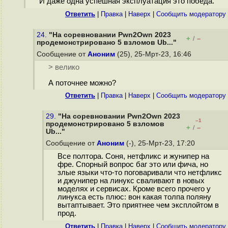
И даже одна успешная эксплуатация это победа.
Ответить
|
Правка
|
Наверх
|
Cообщить модератору
24.
"На соревновании Pwn2Own 2023
+
–
/
продемонстрировано 5 взломов Ub..."
Сообщение от
Аноним
(25), 25-Мрт-23, 16:46
> велико
А поточнее можно?
Ответить
|
Правка
|
Наверх
|
Cообщить модератору
29.
"На соревновании Pwn2Own 2023
–1
продемонстрировано 5 взломов
+
–
/
Ub..."
Сообщение от
Аноним
(-), 25-Мрт-23, 17:20
Все полтора. Соня, нетфликс и жунипер на
фре. Спорный вопрос баг это или фича, но
злые языки что-то поговаривали что нетфликс
и джунипер на линукс сваливают в новых
моделях и сервисах. Кроме всего прочего у
линукса есть плюс: вон какая толпа поляну
вытаптывает. Это приятнее чем эксплойтом в
прод.
Ответить
|
Правка
|
Наверх
|
Cообщить модератору