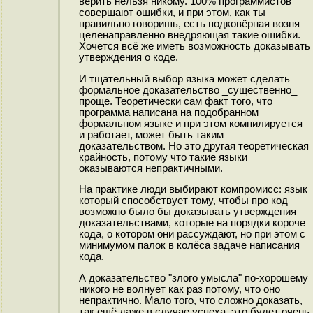
верить нельзя никому. 100% программистов
совершают ошибки, и при этом, как ты
правильно говоришь, есть подковёрная возня
целенаправленно внедряющая такие ошибки.
Хочется всё же иметь возможность доказывать
утверждения о коде.
И тщательный выбор языка может сделать
формальное доказательство _существенно_
проще. Теоретически сам факт того, что
программа написана на подобранном
формальном языке и при этом компилируется
и работает, может быть таким
доказательством. Но это другая теоретическая
крайность, потому что такие языки
оказываются непрактичными.
На практике люди выбирают компромисс: язык
который способствует тому, чтобы про код
возможно было бы доказывать утверждения
доказательствами, которые на порядки короче
кода, о котором они рассуждают, но при этом с
минимумом палок в колёса задаче написания
кода.
А доказательство "злого умысла" по-хорошему
никого не волнует как раз потому, что оно
непрактично. Мало того, что сложно доказать,
так ещё даже в случае успеха, это будет очень