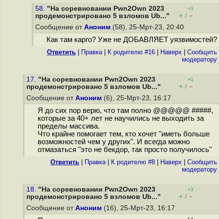
58.
"На соревновании Pwn2Own 2023
+1
+
–
продемонстрировано 5 взломов Ub..."
/
Сообщение от
Аноним
(58), 25-Мрт-23, 20:40
Как там карго? Уже не ДОБАВЛЯЕТ уязвимостей?
Ответить
|
Правка
|
К родителю #16
|
Наверх
|
Cообщить
модератору
17.
"На соревновании Pwn2Own 2023
+1
+
–
продемонстрировано 5 взломов Ub..."
/
Сообщение от
Аноним
(6), 25-Мрт-23, 16:17
Я до сих пор верю, что там полно @@@@@ #####,
которые за 40+ лет не научились не выходить за
пределы массива.
Что крайне помогает тем, кто хочет "иметь больше
возможностей чем у других". И всегда можно
отмазаться "это не бекдор, так просто получилось"
Ответить
|
Правка
|
К родителю #8
|
Наверх
|
Cообщить
модератору
18.
"На соревновании Pwn2Own 2023
+3
+
–
продемонстрировано 5 взломов Ub..."
/
Сообщение от
Аноним
(16), 25-Мрт-23, 16:17