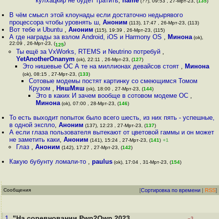
кулхацкир не будет тратить
,
name
(??), 09:53 , 27-Мрт-23, (
135
)
В чём смысл этой клоунады если достаточно недырявого
процессора чтобы уровнять ш
,
Аноним
(113), 17:47 , 26-Мрт-23, (113)
Вот тебе и Ubuntu
,
Аноним
(115), 19:39 , 26-Мрт-23, (115)
А где награды за взлом Android, iOS и Harmony OS
,
Минона
(ok),
22:09 , 26-Мрт-23, (
)
125
Ты ещё за VxWorks, RTEMS и Neutrino потребуй
,
YetAnotherOnanym
(ok), 22:11 , 26-Мрт-23, (
127
)
Это нишевые ОС А те на миллионах девайсов стоят
,
Минона
(ok), 08:15 , 27-Мрт-23, (
133
)
Сотовые модемы постят картинку со смеющимся Томом
Крузом
,
НяшМяш
(ok), 18:00 , 27-Мрт-23, (
144
)
Это в каких И зачем вообще в сотовом модеме ОС
,
Минона
(ok), 07:00 , 28-Мрт-23, (
146
)
То есть выходит попыток было всего шесть, из них пять - успешные,
в одной экспло
,
Аноним
(137), 12:23 , 27-Мрт-23, (
137
)
А если глаза пользователя вытекают от цветовой гаммы и он может
не заметить каки
,
Аноним
(141), 15:24 , 27-Мрт-23, (
141
)
+1
Глаз
,
Аноним
(142), 17:27 , 27-Мрт-23, (
142
)
Какую бубунту ломали-то
,
paulus
(ok), 17:04 , 31-Мрт-23, (
154
)
Сообщения
[
Сортировка по времени
|
RSS
]
1.
"На соревновании Pwn2Own 2023
–3