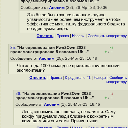
продемонстрировано 5 взломов Ub..."
Сообщение от
Аноним
(23), 26-Мрт-23, 10:36
Это было бы странно: в данном случае
уязвимости - не более чем инструмент, а чтобы
эффективнее мять ти..ку федерального бюджета
по идее нужна инфа.
Ответить
|
Правка
|
Наверх
|
Cообщить модератору
25.
"На соревновании Pwn2Own 2023
+3
+
–
продемонстрировано 5 взломов Ub..."
/
Сообщение от
Аноним
(25), 25-Мрт-23, 16:49
Что ж тогда 1000 команд не приехала с купленными
эксплоитами?
Ответить
|
Правка
|
К родителю #1
|
Наверх
|
Cообщить
модератору
36.
"На соревновании Pwn2Own 2023
–1
+
–
продемонстрировано 5 взломов Ub..."
/
Сообщение от
Аноним
(1), 25-Мрт-23, 18:46
Лень, экономика не сошлась, не палятся. Саму
конфу придумали люди близкие к конкретным
командам или они сами. Причин тыщи.