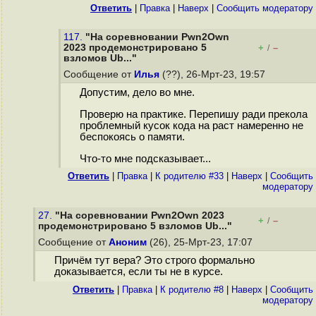
Ответить
|
Правка
|
Наверх
|
Cообщить модератору
117.
"На соревновании Pwn2Own
2023 продемонстрировано 5
+
–
/
взломов Ub..."
Сообщение от
Илья
(??), 26-Мрт-23, 19:57
Допустим, дело во мне.
Проверю на практике. Перепишу ради прекола
проблемный кусок кода на раст намеренно не
беспокоясь о памяти.
Что-то мне подсказывает...
Ответить
|
Правка
|
К родителю #33
|
Наверх
|
Cообщить
модератору
27.
"На соревновании Pwn2Own 2023
+
–
/
продемонстрировано 5 взломов Ub..."
Сообщение от
Аноним
(26), 25-Мрт-23, 17:07
Причём тут вера? Это строго формально
доказывается, если ты не в курсе.
Ответить
|
Правка
|
К родителю #8
|
Наверх
|
Cообщить
модератору