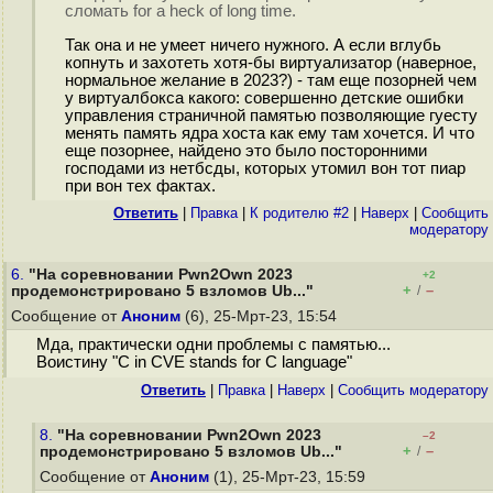
сломать for a heck of long time.
Так она и не умеет ничего нужного. А если вглубь
копнуть и захотеть хотя-бы виртуализатор (наверное,
нормальное желание в 2023?) - там еще позорней чем
у виртуалбокса какого: совершенно детские ошибки
управления страничной памятью позволяющие гуесту
менять память ядра хоста как ему там хочется. И что
еще позорнее, найдено это было посторонними
господами из нетбсды, которых утомил вон тот пиар
при вон тех фактах.
Ответить
|
Правка
|
К родителю #2
|
Наверх
|
Cообщить
модератору
6.
"На соревновании Pwn2Own 2023
+2
+
–
продемонстрировано 5 взломов Ub..."
/
Сообщение от
Аноним
(6), 25-Мрт-23, 15:54
Мда, практически одни проблемы с памятью...
Воистину "C in CVE stands for C language"
Ответить
|
Правка
|
Наверх
|
Cообщить модератору
8.
"На соревновании Pwn2Own 2023
–2
+
–
продемонстрировано 5 взломов Ub..."
/
Сообщение от
Аноним
(1), 25-Мрт-23, 15:59