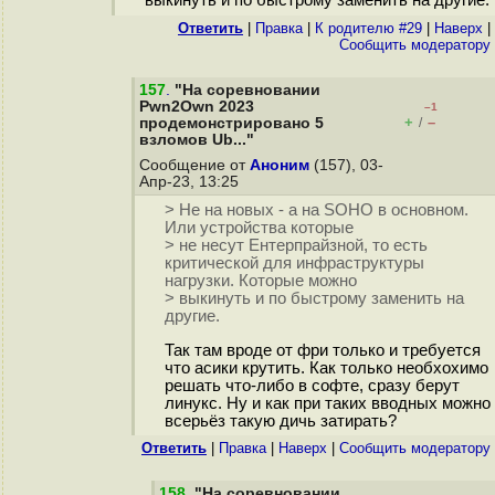
выкинуть и по быстрому заменить на другие.
Ответить
|
Правка
|
К родителю #29
|
Наверх
|
Cообщить модератору
157
.
"На соревновании
Pwn2Own 2023
–1
+
–
продемонстрировано 5
/
взломов Ub..."
Сообщение от
Аноним
(157), 03-
Апр-23, 13:25
> Не на новых - а на SOHO в основном.
Или устройства которые
> не несут Ентерпрайзной, то есть
критической для инфраструктуры
нагрузки. Которые можно
> выкинуть и по быстрому заменить на
другие.
Так там вроде от фри только и требуется
что асики крутить. Как только необхохимо
решать что-либо в софте, сразу берут
линукс. Ну и как при таких вводных можно
всерьёз такую дичь затирать?
Ответить
|
Правка
|
Наверх
|
Cообщить модератору
158
.
"На соревновании