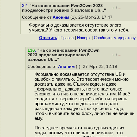
32.
"На соревновании Pwn2Own 2023
+
–
/
продемонстрировано 5 взломов Ub..."
Сообщение от
Аноним
(1), 25-Мрт-23, 17:47
Формально доказывается отсутствие злого
умысла? У кого теории заговора так это у тебя.
Ответить
|
Правка
|
Наверх
|
Cообщить модератору
136
.
"На соревновании Pwn2Own
2023 продемонстрировано 5
+
–
/
взломов Ub..."
Сообщение от
Аноним
(-), 27-Мрт-23, 12:19
Формально доказывается отсутствие UB и
ошибок с памятью. Это теоретически можно
доказать даже на C'шном коде, и даже
_формально_ доказать, но это настолько
сложно, что никто не занимается этим. И всё
сводится к "верю/не верю": либо ты веришь
программисту, что он достаточно долго
разглядывал каждую строчку своего кода,
чтобы выловить всех блох, либо ты не веришь
ему.
Последнее время этот подход выходит из
моды, потому что пришло понимание, что