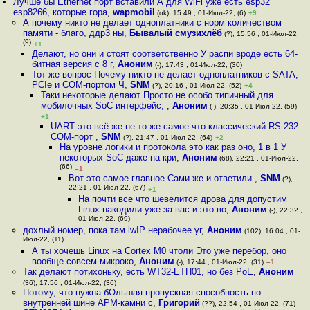
Лучше бы Ethernet порт вставили А для WiFi уже есть esp32
esp8266, которые гора
,
wapmobil
(ok), 15:49 , 01-Июл-22, (6)
+9
А почему никто не делает одноплатники с норм количеством
памяти - благо, ддр3 ны
,
Бывалый смузихлёб
(?), 15:56 , 01-Июл-22,
(9)
+1
Делают, но они и стоят соответственно У распи вроде есть 64-
битная версия с 8 г
,
Аноним
(-), 17:43 , 01-Июл-22, (30)
Тот же вопрос Почему никто не делает одноплатников с SATA,
PCIe и COM-портом Ч
,
SNM
(?), 20:16 , 01-Июл-22, (52)
+4
Таки некоторые делают Просто не особо типичный для
мобилочных SoC интерфейс,
,
Аноним
(-), 20:35 , 01-Июл-22, (59)
+1
UART это всё же не то же самое что классический RS-232
COM-порт
,
SNM
(?), 21:47 , 01-Июл-22, (64)
+2
На уровне логики и протокола это как раз оно, 1 в 1 У
некоторых SoC даже на кри
,
Аноним
(68), 22:21 , 01-Июл-22,
(66)
–1
Вот это самое главное Сами же и ответили
,
SNM
(?),
22:21 , 01-Июл-22, (67)
+1
На почти все что шевелится дрова для допустим
Linux накодили уже за вас и это во
,
Аноним
(-), 22:32 ,
01-Июл-22, (69)
дохлый номер, пока там lwIP нерабочее уг
,
Аноним
(102), 16:04 , 01-
Июл-22, (11)
А ты хочешь Linux на Cortex M0 чтоли Это уже перебор, оно
вообще совсем микроко
,
Аноним
(-), 17:44 , 01-Июл-22, (31)
–1
Так делают потихоньку, есть WT32-ETH01, но без PoE
,
Аноним
(36), 17:56 , 01-Июл-22, (36)
Потому, что нужна бОльшая пропускная способность по
внутренней шине АРМ-камни с
,
Григорий
(??), 22:54 , 01-Июл-22, (71)