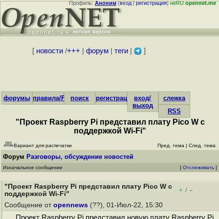
Профиль:
Аноним
(
вход
|
регистрация
)
неRU
opennet.me
[
новости
/
+++
|
форум
|
теги
|
]
форумы
правила/FAQ
поиск
регистрация
вход/
слежка
выход
RSS
"Проект Raspberry Pi представил плату Pico W с
поддержкой Wi-Fi"
Вариант для распечатки
Пред. тема
|
След. тема
Форум
Разговоры, обсуждение новостей
Изначальное сообщение
[
Отслеживать
]
"Проект Raspberry Pi представил плату Pico W с
+
–
/
поддержкой Wi-Fi"
Сообщение от
opennews
(??), 01-Июл-22, 15:30
Проект Raspberry Pi представил новую плату Raspberry Pi