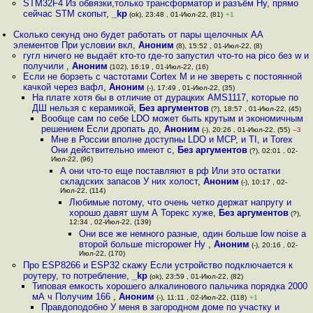
STM32F4 Из обвязки,только трансформатор и разъём Ну, прямо
сейчас STM скопыт
,
_kp
(ok), 23:48 , 01-Июл-22, (81)
+1
Сколько секунд оно будет работать от пары щелочных АА
элементов При условии вкл
,
Аноним
(8), 15:52 , 01-Июл-22, (8)
гугл ничего не выдаёт кто-то где-то запустил что-то на pico без w и
получили
,
Аноним
(102), 16:19 , 01-Июл-22, (16)
Если не борзеть с частотами Cortex M и не звереть с постоянной
качкой через вафл
,
Аноним
(-), 17:49 , 01-Июл-22, (35)
На плате хотя бы в отличие от дурацких AMS1117, которые по
ДШ нельзя с керамикой
,
Без аргументов
(?), 18:57 , 01-Июл-22, (45)
Вообще сам по себе LDO может быть крутым и экономичным
решением Если дропать до
,
Аноним
(-), 20:26 , 01-Июл-22, (55)
–3
Мне в России вполне доступны LDO и MCP, и TI, и Torex
Они действительно имеют с
,
Без аргументов
(?), 02:01 , 02-
Июл-22, (96)
А они что-то еще поставляют в рф Или это остатки
складских запасов У них холост
,
Аноним
(-), 10:17 , 02-
Июл-22, (114)
Любимые потому, что очень четко держат напругу и
хорошо давят шум А Торекс хуже
,
Без аргументов
(?),
12:34 , 02-Июл-22, (139)
Они все же немного разные, один больше low noise а
второй больше micropower Ну
,
Аноним
(-), 20:16 , 02-
Июл-22, (170)
Про ESP8266 и ESP32 скажу Если устройство подключается к
роутеру, то потребление
,
_kp
(ok), 23:59 , 01-Июл-22, (82)
Типовая емкость хорошего алкалинового пальчика порядка 2000
мА ч Получим 166
,
Аноним
(-), 11:11 , 02-Июл-22, (118)
+1
Правдоподобно У меня в загородном доме по участку и