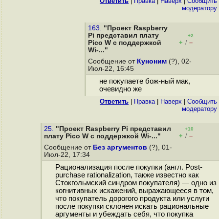
Ответить
|
Правка
|
Наверх
|
Cообщить
модератору
163.
"Проект Raspberry
Pi представил плату
+2
+
–
Pico W с поддержкой
/
Wi-..."
Сообщение от
Куноним
(?), 02-
Июл-22, 16:45
не покупаете бож-ный мак,
очевидно же
Ответить
|
Правка
|
Наверх
|
Cообщить
модератору
25.
"Проект Raspberry Pi представил
+10
+
–
плату Pico W с поддержкой Wi-..."
/
Сообщение от
Без аргументов
(?), 01-
Июл-22, 17:34
Рационализация после покупки (англ. Post-
purchase rationalization, также известно как
Стокгольмский синдром покупателя) — одно из
когнитивных искажений, выражающееся в том,
что покупатель дорогого продукта или услуги
после покупки склонен искать рациональные
аргументы и убеждать себя, что покупка