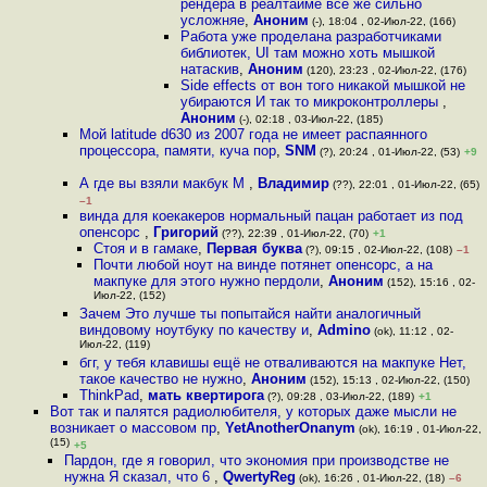
рендера в реалтайме все же сильно
усложняе
,
Аноним
(-), 18:04 , 02-Июл-22, (166)
Работа уже проделана разработчиками
библиотек, UI там можно хоть мышкой
натаскив
,
Аноним
(120), 23:23 , 02-Июл-22, (176)
Side effects от вон того никакой мышкой не
убираются И так то микроконтроллеры
,
Аноним
(-), 02:18 , 03-Июл-22, (185)
Мой latitude d630 из 2007 года не имеет распаянного
процессора, памяти, куча пор
,
SNM
(?), 20:24 , 01-Июл-22, (53)
+9
А где вы взяли макбук М
,
Владимир
(??), 22:01 , 01-Июл-22, (65)
–1
винда для коекакеров нормальный пацан работает из под
опенсорс
,
Григорий
(??), 22:39 , 01-Июл-22, (70)
+1
Стоя и в гамаке
,
Первая буква
(?), 09:15 , 02-Июл-22, (108)
–1
Почти любой ноут на винде потянет опенсорс, а на
макпуке для этого нужно пердоли
,
Аноним
(152), 15:16 , 02-
Июл-22, (152)
Зачем Это лучше ты попытайся найти аналогичный
виндовому ноутбуку по качеству и
,
Admino
(ok), 11:12 , 02-
Июл-22, (119)
бгг, у тебя клавишы ещё не отваливаются на макпуке Нет,
такое качество не нужно
,
Аноним
(152), 15:13 , 02-Июл-22, (150)
ThinkPad
,
мать квертирога
(?), 09:28 , 03-Июл-22, (189)
+1
Вот так и палятся радиолюбителя, у которых даже мысли не
возникает о массовом пр
,
YetAnotherOnanym
(ok), 16:19 , 01-Июл-22,
(15)
+5
Пардон, где я говорил, что экономия при производстве не
нужна Я сказал, что 6
,
QwertyReg
(ok), 16:26 , 01-Июл-22, (18)
–6