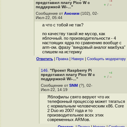
–4
представил плату Pico W с
+
–
/
поддержкой Wi-..."
Сообщение от
Аноним
(102), 02-
Июл-22, 05:44
а что с тобой не так?
по качеству такой же мусор, как
яблочный. по производительности - 4
настоящих ядра по сравнению вообще с
arm-ом. фразу "виндовый аналог макбука"
спишем на истерику
Ответить
|
Правка
|
Наверх
|
Cообщить модератору
146.
"Проект Raspberry Pi
+4
представил плату Pico W с
+
–
/
поддержкой Wi-..."
Сообщение от
SNM
(?), 02-
Июл-22, 14:19
Яблофилы свято веруют что их
телефонный процессор может тягаться
с нормальным человеческим x86. Core
2 Duo из 2007 года и то
производительнее всех этих
современных ARMов.
Ответить
|
Правка
|
Наверх
|
Cообщить