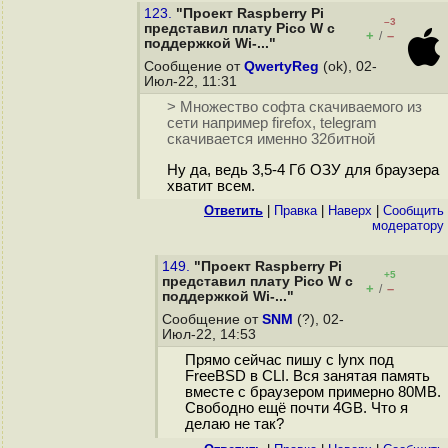
123.
"Проект Raspberry Pi
–3
представил плату Pico W с
+
–
/
поддержкой Wi-..."
Сообщение от
QwertyReg
(ok), 02-
Июл-22, 11:31
> Множество софта скачиваемого из
сети например firefox, telegram
скачивается именно 32битной
Ну да, ведь 3,5-4 Гб ОЗУ для браузера
хватит всем.
Ответить
|
Правка
|
Наверх
|
Cообщить
модератору
149.
"Проект Raspberry Pi
+5
представил плату Pico W с
+
–
/
поддержкой Wi-..."
Сообщение от
SNM
(?), 02-
Июл-22, 14:53
Прямо сейчас пишу с lynx под
FreeBSD в CLI. Вся занятая память
вместе с браузером примерно 80MB.
Свободно ещё почти 4GB. Что я
делаю не так?