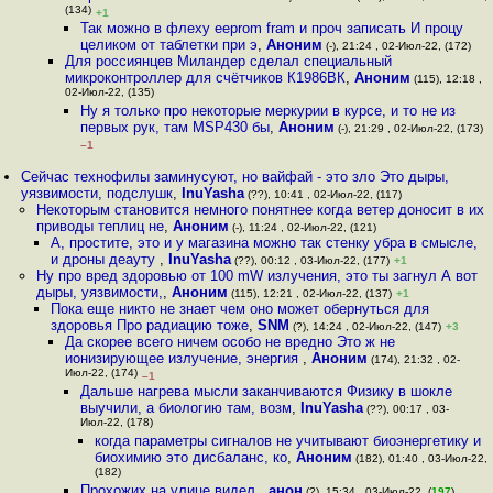
(134)
+1
Так можно в флеху eeprom fram и проч записать И процу
целиком от таблетки при э
,
Аноним
(-), 21:24 , 02-Июл-22, (172)
Для россиянцев Миландер сделал специальный
микроконтроллер для счётчиков К1986ВК
,
Аноним
(115), 12:18 ,
02-Июл-22, (135)
Ну я только про некоторые меркурии в курсе, и то не из
первых рук, там MSP430 бы
,
Аноним
(-), 21:29 , 02-Июл-22, (173)
–1
Сейчас технофилы заминусуют, но вайфай - это зло Это дыры,
уязвимости, подслушк
,
InuYasha
(??), 10:41 , 02-Июл-22, (117)
Некоторым становится немного понятнее когда ветер доносит в их
приводы теплиц не
,
Аноним
(-), 11:24 , 02-Июл-22, (121)
А, простите, это и у магазина можно так стенку убра в смысле,
и дроны деауту
,
InuYasha
(??), 00:12 , 03-Июл-22, (177)
+1
Ну про вред здоровью от 100 mW излучения, это ты загнул А вот
дыры, уязвимости,
,
Аноним
(115), 12:21 , 02-Июл-22, (137)
+1
Пока еще никто не знает чем оно может обернуться для
здоровья Про радиацию тоже
,
SNM
(?), 14:24 , 02-Июл-22, (147)
+3
Да скорее всего ничем особо не вредно Это ж не
ионизирующее излучение, энергия
,
Аноним
(174), 21:32 , 02-
Июл-22, (174)
–1
Дальше нагрева мысли заканчиваются Физику в шокле
выучили, а биологию там, возм
,
InuYasha
(??), 00:17 , 03-
Июл-22, (178)
когда параметры сигналов не учитывают биоэнергетику и
биохимию это дисбаланс, ко
,
Аноним
(182), 01:40 , 03-Июл-22,
(182)
Прохожих на улице видел
,
анон
(?), 15:34 , 03-Июл-22, (
197
)