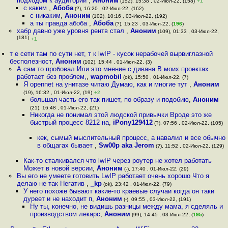
подходом к аудитории
,
Аноним
(152), 15:38 , 02-Июл-22, (158)
+1
с каким
,
Абоба
(?), 16:20 , 02-Июл-22, (162)
с никаким
,
Аноним
(102), 10:16 , 03-Июл-22, (192)
а ты правда абоба
,
Абоба
(?), 15:23 , 03-Июл-22, (
196
)
хабр давно уже уровня рентв стал
,
Аноним
(109), 01:33 , 03-Июл-22,
(181)
+1
т е сети там по сути нет, т к lwIP - кусок нерабочей вырвиглазной
бесполезност
,
Аноним
(102), 15:44 , 01-Июл-22, (3)
А сам то пробовал Или это мнение с дивана В моих проектах
работает без проблем,
,
wapmobil
(ok), 15:50 , 01-Июл-22, (7)
Я opennet на унитазе читаю Думаю, как и многие тут
,
Аноним
(19), 16:32 , 01-Июл-22, (19)
+2
большая часть его так пишет, по образу и подобию
,
Аноним
(21), 16:48 , 01-Июл-22, (21)
Никогда не понимал этой людской привычки Вроде это же
быстрый процесс 8212 на
,
iPony129412
(?), 07:56 , 02-Июл-22, (105)
кек, сымый мыслительный процесс, а навалил и все обычно
в общагах бывает
,
Sw00p aka Jerom
(?), 11:52 , 02-Июл-22, (129)
Как-то сталкивался что lwIP через роутер не хотел работать
Может в новой версии
,
Аноним
(-), 17:40 , 01-Июл-22, (29)
Вы его не умеете готовить LwIP работает очень хорошо Что я
делаю не так Негатив
,
_kp
(ok), 23:42 , 01-Июл-22, (79)
У него похоже бывают какие-то краевые случаи когда он таки
дуреет и не находит п
,
Аноним
(-), 09:55 , 03-Июл-22, (191)
Ну ты, конечно, не видишь разницы между мама, я сделяль и
производством лекарс
,
Аноним
(99), 14:45 , 03-Июл-22, (
195
)