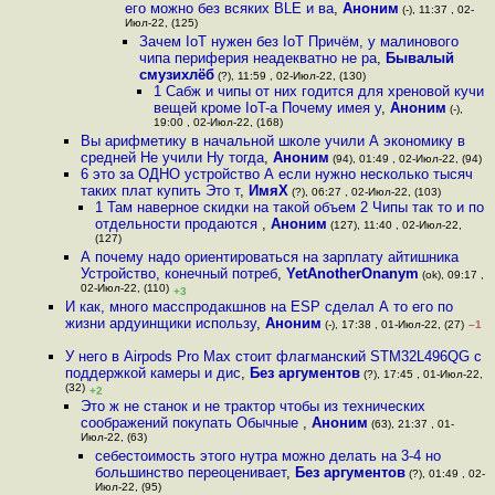
его можно без всяких BLE и ва
,
Аноним
(-), 11:37 , 02-
Июл-22, (125)
Зачем IoT нужен без IoT Причём, у малинового
чипа периферия неадекватно не ра
,
Бывалый
смузихлёб
(?), 11:59 , 02-Июл-22, (130)
1 Сабж и чипы от них годится для хреновой кучи
вещей кроме IoT-а Почему имея у
,
Аноним
(-),
19:00 , 02-Июл-22, (168)
Вы арифметику в начальной школе учили А экономику в
средней Не учили Ну тогда
,
Аноним
(94), 01:49 , 02-Июл-22, (94)
6 это за ОДНО устройство А если нужно несколько тысяч
таких плат купить Это т
,
ИмяХ
(?), 06:27 , 02-Июл-22, (103)
1 Там наверное скидки на такой объем 2 Чипы так то и по
отдельности продаются
,
Аноним
(127), 11:40 , 02-Июл-22,
(127)
А почему надо ориентироваться на зарплату айтишника
Устройство, конечный потреб
,
YetAnotherOnanym
(ok), 09:17 ,
02-Июл-22, (110)
+3
И как, много масспродакшнов на ESP сделал А то его по
жизни ардуинщики использу
,
Аноним
(-), 17:38 , 01-Июл-22, (27)
–1
У него в Airpods Pro Max стоит флагманский STM32L496QG с
поддержкой камеры и дис
,
Без аргументов
(?), 17:45 , 01-Июл-22,
(32)
+2
Это ж не станок и не трактор чтобы из технических
соображений покупать Обычные
,
Аноним
(63), 21:37 , 01-
Июл-22, (63)
себестоимость этого нутра можно делать на 3-4 но
большинство переоценивает
,
Без аргументов
(?), 01:49 , 02-
Июл-22, (95)