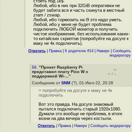
стоить под 1к$.
Любой, ибо в них при 32GiB оперативки не
будет забита вся и часть скинута в местный
zram / zswap.
Любой, ибо тормозить на i9 это надо уметь.
Любой, ибо у меня не будет проблема
подключить ЛЮБОЙ монитор и получить
чистое изображение, без использования каких-
то китайских скриптов (попробуйте на досуге к
маку не 4к подключить).
Ответить
|
Правка
|
К родителю #14
|
Наверх
|
Cообщить
модератору
56.
"Проект Raspberry Pi
+1
представил плату Pico W с
+
–
/
поддержкой Wi-..."
Сообщение от
SNM
(?), 01-Июл-22, 20:28
> попробуйте на досуге к маку не 4к
подключить
Вот это правда. На досуге знакомый
пытался подключить старый 1920х1080.
Думали это вообще не проблема, в итоге
возни на два вечера через костыли.
Ответить
|
Правка
|
Наверх
|
Cообщить модератору