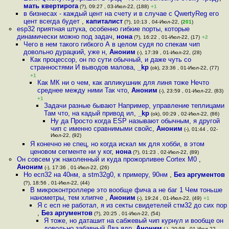
мать квертирога
(?), 09:27 , 03-Июл-22, (188)
+1
в бизнесах - каждый цент на счету и в случае с QwertyReg его
цент всегда будет
,
капиталист
(?), 10:13 , 04-Июл-22, (
201
)
esp32 приятная штука, особенно гибкие порты, которые
динамически можно под задач
,
нона
(?), 16:22 , 01-Июл-22, (17)
+2
Чего в нем такого гибкого А в целом судя по спекам чип
довольно дурацкий, уже н
,
Аноним
(-), 17:39 , 01-Июл-22, (28)
Как процессор, он по сути обычный, и даже чуть со
странностями И выводов малова
,
_kp
(ok), 23:36 , 01-Июл-22, (77)
+1
Как МК ни о чем, как апликушник для линя тоже Нечто
среднее между ними Так что
,
Аноним
(-), 23:59 , 01-Июл-22, (83)
+1
Задачи разные бывают Например, управление теплицами
Там что, на кадый привод ил
,
_kp
(ok), 00:29 , 02-Июл-22, (86)
Ну да Просто когда ESP называют обычным, я другой
чип с именно сравнимыми свойс
,
Аноним
(-), 01:44 , 02-
Июл-22, (92)
Я конечно не спец, но когда искал мк для хобби, в этом
ценовом сегменте ни у ког
,
нона
(?), 01:23 , 02-Июл-22, (89)
Он совсем уж наколенный и куда прожорливее Cortex M0
,
Аноним
(-), 17:36 , 01-Июл-22, (26)
Но есп32 на 40нм, а stm32g0, к примеру, 90нм
,
Без аргументов
(?), 18:56 , 01-Июл-22, (44)
В микроконтроллере это вообще фича а не баг 1 Чем тоньше
нанометры, тем хлипче
,
Аноним
(-), 19:24 , 01-Июл-22, (49)
+1
Я с есп не работал, я из секты свидетелей стм32 до сих пор
,
Без аргументов
(?), 20:25 , 01-Июл-22, (54)
Я тоже, но даташит на сабжевый чип курнул и вообще он
довольно забавный Два ядр
,
Аноним
(-), 20:58 , 01-Июл-22,