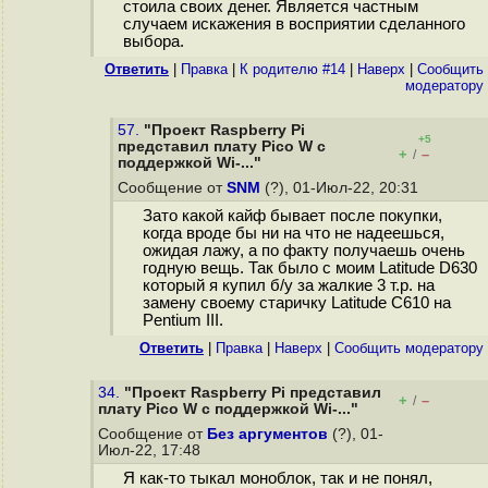
стоила своих денег. Является частным
случаем искажения в восприятии сделанного
выбора.
Ответить
|
Правка
|
К родителю #14
|
Наверх
|
Cообщить
модератору
57.
"Проект Raspberry Pi
+5
представил плату Pico W с
+
–
/
поддержкой Wi-..."
Сообщение от
SNM
(?), 01-Июл-22, 20:31
Зато какой кайф бывает после покупки,
когда вроде бы ни на что не надеешься,
ожидая лажу, а по факту получаешь очень
годную вещь. Так было с моим Latitude D630
который я купил б/у за жалкие 3 т.р. на
замену своему старичку Latitude C610 на
Pentium III.
Ответить
|
Правка
|
Наверх
|
Cообщить модератору
34.
"Проект Raspberry Pi представил
+
–
/
плату Pico W с поддержкой Wi-..."
Сообщение от
Без аргументов
(?), 01-
Июл-22, 17:48
Я как-то тыкал моноблок, так и не понял,