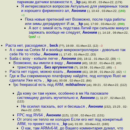
парникам датчики влажности п
,
_kp
(ok), 00:45 , 03-Июл-22, (179)
Я интересовался вопросом Актуально для умеренных токов
и хорошего фирменного ал
,
Аноним
(-), 10:43 , 03-Июл-22, (
193
)
+3
Пока новые претензий нет Возможно, после года работы
или зимы деградируют И ак
,
_kp
(ok), 17:00 , 03-Июл-22, (
200
)
А вот с зимой есть подстава Литий при сильном минусе
заряжать вообще не следует
,
Аноним
(-), 14:18 , 06-Июл-22,
(
)
205
+2
Раста нет, расходимся
,
beck
(??), 16:09 , 01-Июл-22, (12)
–3
А с ним на Cortex M и вообще микроконтроллерах - довольно так
себе Не то чтобы
,
Аноним
(-), 17:45 , 01-Июл-22, (33)
Баба с возу - кобыле легче
,
Аноним
(39), 18:11 , 01-Июл-22, (39)
+1
Возможно, вы имели в виду
,
Аноним
(40), 18:22 , 01-Июл-22, (40)
трансгендера
,
Без аргументов
(?), 18:58 , 01-Июл-22, (46)
–1
Раста нет годно, можно юзать
,
Аноним
(41), 18:36 , 01-Июл-22, (42)
+2
Где ж Вы современную платформу найдёте, под которую Rust не
сделали Уже есть
,
_kp
(ok), 00:08 , 02-Июл-22, (84)
fpc freepascal есть под ARM
,
mikhailnov
(ok), 09:21 , 02-Июл-22, (112)
Да кому он там нужен, особенно в мк На паскакале
системщину делать мучительно и
,
Аноним
(-), 11:27 , 02-Июл-22,
(122)
Не осилил паскаль, вот и бесишься
,
Аноним
(152), 15:25 , 02-
Июл-22, (155)
FPC под RV64
,
Аноним
(115), 12:00 , 02-Июл-22, (131)
От этого ни тепло ни холодно Если его нет под конкретный
ARM, то проект чисто н
,
_kp
(ok), 01:00 , 03-Июл-22, (180)
О как, там ARMv6-M, до Вашего комментария думал, что