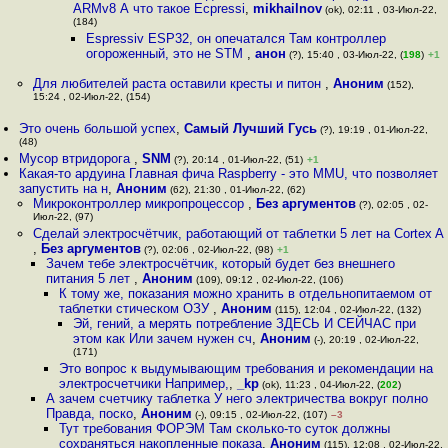
ARMv8 А что такое Ecpressi
,
mikhailnov
(ok), 02:11 , 03-Июл-22,
(184)
Espressiv ESP32, он опечатался Там контроллер
огороженный, это не STM
,
анон
(?), 15:40 , 03-Июл-22, (
198
)
+1
Для любителей раста оставили кресты и питон
,
Аноним
(152),
15:24 , 02-Июл-22, (154)
Это очень большой успех
,
Самый Лучший Гусь
(?), 19:19 , 01-Июл-22,
(48)
Мусор втридорога
,
SNM
(?), 20:14 , 01-Июл-22, (51)
+1
Какая-то ардуина Главная фича Raspberry - это MMU, что позволяет
запустить на н
,
Аноним
(62), 21:30 , 01-Июл-22, (62)
Микроконтроллер микропроцессор
,
Без аргументов
(?), 02:05 , 02-
Июл-22, (97)
Сделай электросчётчик, работающий от таблетки 5 лет на Cortex A
,
Без аргументов
(?), 02:06 , 02-Июл-22, (98)
+1
Зачем тебе электросчётчик, который будет без внешнего
питания 5 лет
,
Аноним
(109), 09:12 , 02-Июл-22, (106)
К тому же, показания можно хранить в отдельнопитаемом от
таблетки стическом ОЗУ
,
Аноним
(115), 12:04 , 02-Июл-22, (132)
Эй, гений, а мерять потребление ЗДЕСЬ И СЕЙЧАС при
этом как Или зачем нужен сч
,
Аноним
(-), 20:19 , 02-Июл-22,
(171)
Это вопрос к выдумывающим требования и рекомендации на
электросчетчики Например,
,
_kp
(ok), 11:23 , 04-Июл-22, (
202
)
А зачем счетчику таблетка У него электричества вокруг полно
Правда, поско
,
Аноним
(-), 09:15 , 02-Июл-22, (107)
–3
Тут требования ФОРЭМ Там сколько-то суток должны
сохраняться накопленные показа
,
Аноним
(115), 12:08 , 02-Июл-22,