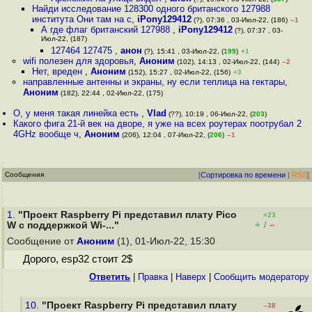
Найди исследование 128300 одного британского 127988
института Они там на с
,
iPony129412
(?), 07:36 , 03-Июл-22, (186)
–1
А где флаг британский 127988
,
iPony129412
(?), 07:37 , 03-
Июл-22, (187)
127464 127475
,
анон
(?), 15:41 , 03-Июл-22, (
199
)
+1
wifi полезен для здоровья
,
Аноним
(102), 14:13 , 02-Июл-22, (144)
–2
Нет, вреден
,
Аноним
(152), 15:27 , 02-Июл-22, (156)
+3
направленные антенны и экраны, ну если теплица на гектары
,
Аноним
(182), 22:44 , 02-Июл-22, (175)
О, у меня такая линейка есть
,
Vlad
(??), 10:19 , 06-Июл-22, (
203
)
Какого фига 21-й век на дворе, я уже на всех роутерах поотрубал 2
4GHz вообще ч
,
Аноним
(206), 12:04 , 07-Июл-22, (
206
)
–1
Сообщения
[
Сортировка по времени
|
RSS
]
1.
"Проект Raspberry Pi представил плату Pico
+23
+
–
W с поддержкой Wi-..."
/
Сообщение от
Аноним
(1), 01-Июл-22, 15:30
Дорого, esp32 стоит 2$
Ответить
|
Правка
|
Наверх
|
Cообщить модератору
10.
"Проект Raspberry Pi представил плату
–38