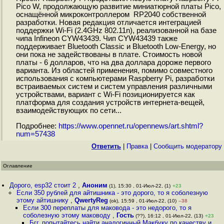
Pico W, продолжающую развитие миниатюрной платы Pico,
оснащённой микроконтроллером RP2040 собственной
разработки. Новая редакция отличается интеграцией
поддержки Wi-Fi (2.4GHz 802.11n), реализованной на базе
чипа Infineon CYW43439. Чип CYW43439 также
поддерживает Bluetooth Classic и Bluetooth Low-Energy, но
они пока не задействованы в плате. Стоимость новой
платы - 6 долларов, что на два доллара дороже первого
варианта. Из областей применения, помимо совместного
использования с компьютерами Raspberry Pi, разработки
встраиваемых систем и систем управления различными
устройствами, вариант с Wi-Fi позиционируется как
платформа для создания устройств интернета-вещей,
взаимодействующих по сети...
Подробнее:
https://www.opennet.ru/opennews/art.shtml?
num=57438
Ответить
|
Правка
|
Cообщить модератору
Оглавление
Дорого, esp32 стоит 2
,
Аноним
(1), 15:30 , 01-Июл-22, (1)
+23
Если 350 рублей для айтишника - это дорого, то я соболезную
этому айтишнику
,
QwertyReg
(ok), 15:59 , 01-Июл-22, (10)
–38
Если 300 переплаты для маковода - это недорого, то я
соболезную этому маководу
,
Гость
(??), 16:12 , 01-Июл-22, (13)
+23
Бгг, попытайтесь найти аналогичный Макбуку по качеству и