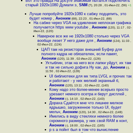
Вот это правда На досуге знакомый пытался подключить
старый 1920х1080 Думали э
,
SNM
(?), 20:28 , 01-Июл-22, (56)
+1
Лучше попробуйте 1920х1080 к сабжу подцепить, это
будет номер
,
Аноним
(68), 22:23 , 01-Июл-22, (68)
На сабже через VGA на удивление неплохая графика
получается https www youtube
,
Аноним
(120), 11:17 , 02-
Июл-22, (120)
Наверное все же не 1920х1080 столько через VGA
вообще лезет У него даже для
,
Аноним
(124), 11:33 ,
02-Июл-22, (124)
ЦАП там на резисторах внешний Буфер для
полного кадра не обязателен, если памят
,
Аноним
(120), 11:39 , 02-Июл-22, (126)
Ухтыблин, этак на него все лапки уйдут, их там
и так не сильно дофига Ну как, до
,
Аноним
(-),
11:50 , 02-Июл-22, (128)
UI библиотеки для мк типа LVGL и прочих так
и работают - у них мелкий экранный б
,
Аноним
(120), 13:11 , 02-Июл-22, (140)
Кому надо это более-менее всерьез просто
урезают немного осетра и берут дисплей
,
Аноним
(-), 14:10 , 02-Июл-22, (143)
Дораха Сдаётся мне что лишнее мелкое
ядрышко, загруженное только UI, будет
мельч
,
Аноним
(120), 14:30 , 02-Июл-22, (148)
Имелись в виду стекляхи немного более
скромного размера, у них свой RAM в конт
,
Аноним
(-), 18:00 , 02-Июл-22, (165)
p s а пойнт был в том что вычисление