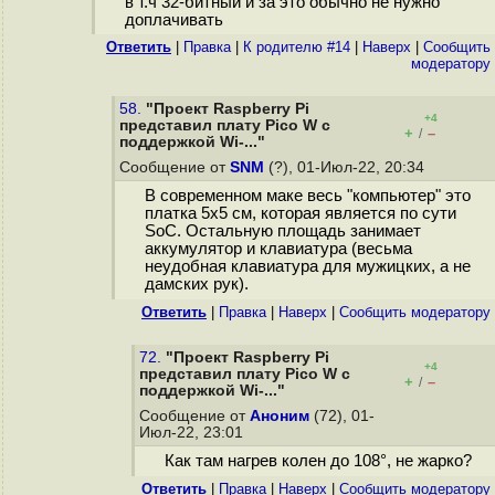
в т.ч 32-битный и за это обычно не нужно
доплачивать
Ответить
|
Правка
|
К родителю #14
|
Наверх
|
Cообщить
модератору
58.
"Проект Raspberry Pi
+4
представил плату Pico W с
+
–
/
поддержкой Wi-..."
Сообщение от
SNM
(?), 01-Июл-22, 20:34
В современном маке весь "компьютер" это
платка 5х5 см, которая является по сути
SoC. Остальную площадь занимает
аккумулятор и клавиатура (весьма
неудобная клавиатура для мужицких, а не
дамских рук).
Ответить
|
Правка
|
Наверх
|
Cообщить модератору
72.
"Проект Raspberry Pi
+4
представил плату Pico W с
+
–
/
поддержкой Wi-..."
Сообщение от
Аноним
(72), 01-
Июл-22, 23:01
Как там нагрев колен до 108°, не жарко?
Ответить
|
Правка
|
Наверх
|
Cообщить модератору