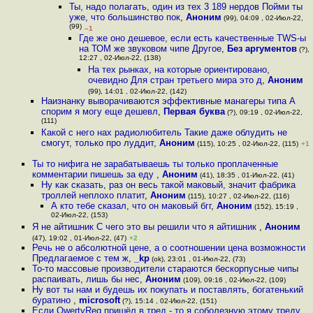
Ты, надо полагать, один из тех 3 189 нердов Пойми ты
уже, что большинство пок
,
Аноним
(99), 04:09 , 02-Июл-22,
(99)
–1
Где же оно дешевое, если есть качественные TWS-ы
на ТОМ же звуковом чипе Другое
,
Без аргументов
(?),
12:27 , 02-Июл-22, (138)
На тех рынках, на которые ориентировано,
очевидно Для стран третьего мира это д
,
Аноним
(99), 14:01 , 02-Июл-22, (142)
Наизнанку выворачиваются эффективные манагеры типа А
спорим я могу еще дешевл
,
Первая буква
(?), 09:19 , 02-Июл-22,
(111)
Какой с него нах радиолюбитель Такие даже облудить не
смогут, только про луддит
,
Аноним
(115), 10:25 , 02-Июл-22, (115)
+1
Ты то нифига не зарабатываешь ты только проплаченные
комментарии пишешь за еду
,
Аноним
(41), 18:35 , 01-Июл-22, (41)
Ну как сказать, раз он весь такой маковый, значит фабрика
троллей неплохо платит
,
Аноним
(115), 10:27 , 02-Июл-22, (116)
А кто тебе сказал, что он маковый бгг
,
Аноним
(152), 15:19 ,
02-Июл-22, (153)
Я не айтишник С чего это вы решили что я айтишник
,
Аноним
(47), 19:02 , 01-Июл-22, (47)
+2
Речь не о абсолютной цене, а о соотношении цена возможности
Предлагаемое с тем ж
,
_kp
(ok), 23:01 , 01-Июл-22, (73)
То-то массовые производители стараются бескорпусные чипы
распаивать, лишь бы нес
,
Аноним
(109), 09:16 , 02-Июл-22, (109)
Ну вот ты нам и будешь их покупать и поставлять, богатенький
буратино
,
microsoft
(?), 15:14 , 02-Июл-22, (151)
Если QwertyReg пришёл в тред - то я соболезную этому треду
,