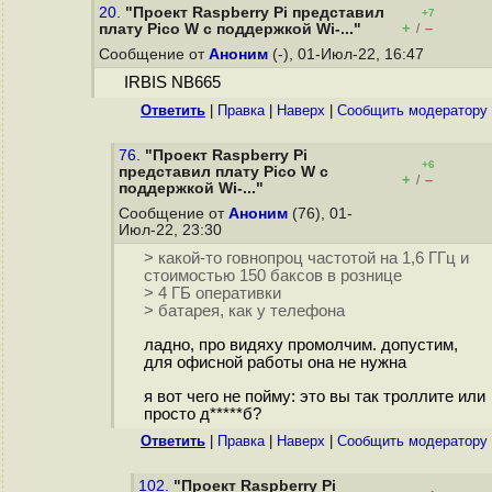
20.
"Проект Raspberry Pi представил
+7
+
–
плату Pico W с поддержкой Wi-..."
/
Сообщение от
Аноним
(-), 01-Июл-22, 16:47
IRBIS NB665
Ответить
|
Правка
|
Наверх
|
Cообщить модератору
76.
"Проект Raspberry Pi
+6
представил плату Pico W с
+
–
/
поддержкой Wi-..."
Сообщение от
Аноним
(76), 01-
Июл-22, 23:30
> какой-то говнопроц частотой на 1,6 ГГц и
стоимостью 150 баксов в рознице
> 4 ГБ оперативки
> батарея, как у телефона
ладно, про видяху промолчим. допустим,
для офисной работы она не нужна
я вот чего не пойму: это вы так троллите или
просто д*****б?
Ответить
|
Правка
|
Наверх
|
Cообщить модератору
102.
"Проект Raspberry Pi