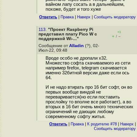
вайном лапу сосать а в дальнейшем,
похоже, будет и того хуже
Ответить
|
Правка
|
Наверх
|
Cообщить модератору
113.
"Проект Raspberry Pi
+1
представил плату Pico W с
+
–
/
поддержкой Wi-..."
Сообщение от
Alladin
(?), 02-
Июл-22, 09:48
Вроде особо не дропали x32.
Множество софта скачиваемого из сети
например firefox, telegram скачивается
именно 32битной версии даже если ось
64.
И не надо втирать про 16 бит софт, он во
первых вообще виндой не
переваривается(но если поставить
прослойку то вполне все работает), а во
вторых в 16 бит очень много технических
ограничений не дающих любому
современному софту житья.
Ответить
|
Правка
|
К родителю #78
|
Наверх
|
Cообщить модератору