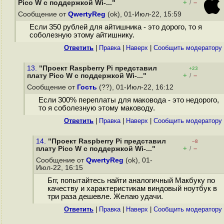
+
–
Pico W с поддержкой Wi-..."
/
Сообщение от
QwertyReg
(ok), 01-Июл-22, 15:59
Если 350 рублей для айтишника - это дорого, то я
соболезную этому айтишнику.
Ответить
|
Правка
|
Наверх
|
Cообщить модератору
13.
"Проект Raspberry Pi представил
+23
+
–
плату Pico W с поддержкой Wi-..."
/
Сообщение от
Гость
(??), 01-Июл-22, 16:12
Если 300% переплаты для маковода - это недорого,
то я соболезную этому маководу.
Ответить
|
Правка
|
Наверх
|
Cообщить модератору
14.
"Проект Raspberry Pi представил
–8
+
–
плату Pico W с поддержкой Wi-..."
/
Сообщение от
QwertyReg
(ok), 01-
Июл-22, 16:15
Бгг, попытайтесь найти аналогичный Макбуку по
качеству и характеристикам виндовый ноутбук в
три раза дешевле. Желаю удачи.
Ответить
|
Правка
|
Наверх
|
Cообщить модератору