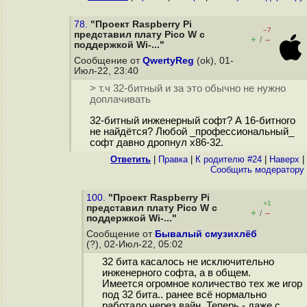
78.
"Проект Raspberry Pi
–7
представил плату Pico W с
+
–
/
поддержкой Wi-..."
Сообщение от
QwertyReg
(ok), 01-
Июл-22, 23:40
> т.ч 32-битный и за это обычно не нужно
доплачивать
32-битный инженерный софт? А 16-битного
не найдётся? Любой _профессиональный_
софт давно дропнул x86-32.
Ответить
|
Правка
|
К родителю #24
|
Наверх
|
Cообщить модератору
100.
"Проект Raspberry Pi
+1
представил плату Pico W с
+
–
/
поддержкой Wi-..."
Сообщение от
Бывалый смузихлёб
(?), 02-Июл-22, 05:02
32 бита касалось не исключительно
инженерного софта, а в общем.
Имеется огромное количество тех же игор
под 32 бита.. ранее всё нормально
работало через вайн. Теперь - даже с