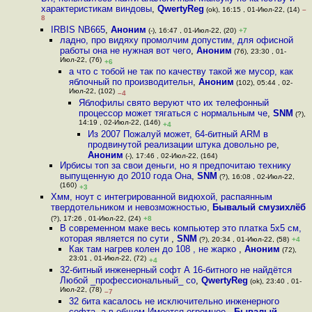
характеристикам виндовы
,
QwertyReg
(ok), 16:15 , 01-Июл-22, (14)
–
8
IRBIS NB665
,
Аноним
(-), 16:47 , 01-Июл-22, (20)
+7
ладно, про видяху промолчим допустим, для офисной
работы она не нужная вот чего
,
Аноним
(76), 23:30 , 01-
Июл-22, (76)
+6
а что с тобой не так по качеству такой же мусор, как
яблочный по производительн
,
Аноним
(102), 05:44 , 02-
Июл-22, (102)
–4
Яблофилы свято веруют что их телефонный
процессор может тягаться с нормальным че
,
SNM
(?),
14:19 , 02-Июл-22, (146)
+4
Из 2007 Пожалуй может, 64-битный ARM в
продвинутой реализации штука довольно ре
,
Аноним
(-), 17:46 , 02-Июл-22, (164)
Ирбисы топ за свои деньги, но я предпочитаю технику
выпущенную до 2010 года Она
,
SNM
(?), 16:08 , 02-Июл-22,
(160)
+3
Хмм, ноут с интегрированной видюхой, распаянным
твердотельником и невозможностью
,
Бывалый смузихлёб
(?), 17:26 , 01-Июл-22, (24)
+8
В современном маке весь компьютер это платка 5х5 см,
которая является по сути
,
SNM
(?), 20:34 , 01-Июл-22, (58)
+4
Как там нагрев колен до 108 , не жарко
,
Аноним
(72),
23:01 , 01-Июл-22, (72)
+4
32-битный инженерный софт А 16-битного не найдётся
Любой _профессиональный_ со
,
QwertyReg
(ok), 23:40 , 01-
Июл-22, (78)
–7
32 бита касалось не исключительно инженерного
софта, а в общем Имеется огромное
,
Бывалый