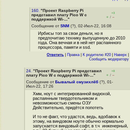
160.
"Проект Raspberry Pi
+3
представил плату Pico W с
+
–
/
поддержкой Wi-..."
Сообщение от
SNM
(?), 02-Июл-22, 16:08
Ирбисы топ за свои деньги, но я
предпочитаю технику выпущенную до 2010
года. Она вечная и в ней нет распаянного
процессора, памяти и ssd.
Ответить
|
Правка
|
К родителю #20
|
Наверх
|
Cообщить модератору
24.
"Проект Raspberry Pi представил
+8
+
–
плату Pico W с поддержкой Wi-..."
/
Сообщение от
Бывалый смузихлёб
(?), 01-
Июл-22, 17:26
Хмм, ноут с интегрированной видюхой,
распаянным твердотельником и
невозможностью смены ОЗУ
Действительно, придётся попотеть
И то не факт, что удастся, ведь, вдобавок к
этому, на виндовом ноуте обычно нормально
запускается виндовый софт, в т.ч инженерный,