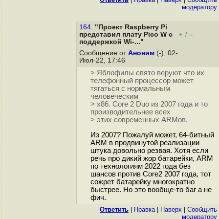
модератору
164.
"Проект Raspberry Pi
представил плату Pico W с
+
–
/
поддержкой Wi-..."
Сообщение от
Аноним
(-), 02-
Июл-22, 17:46
> Яблофилы свято веруют что их
телефонный процессор может
тягаться с нормальным
человеческим
> x86. Core 2 Duo из 2007 года и то
производительнее всех
> этих современных ARMов.
Из 2007? Пожалуй может, 64-битный
ARM в продвинутой реализации
штука довольно резвая. Хотя если
речь про дикий жор батарейки, ARM
по технологиям 2022 года без
шансов против Core2 2007 года, тот
сожрет батарейку многократно
быстрее. Но это вообще-то баг а не
фич.
Ответить
|
Правка
|
Наверх
|
Cообщить
модератору