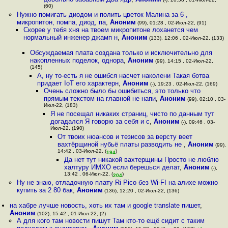
(60)
Нужно помигать диодом и полить цветок Малина за 6 ,
микропитон, помпа, диод, па
,
Аноним
(99), 01:28 , 02-Июл-22, (91)
Скорее у тебя хня на твоем микропитоне лоханется чем
нормальный инженер джамп н
,
Аноним
(133), 12:06 , 02-Июл-22, (133)
Обсуждаемая плата создана только и исключительно для
накопленных поделок, однора
,
Аноним
(99), 14:15 , 02-Июл-22,
(145)
А, ну то-есть я не ошибся насчет наколени Такая ботва
придает IoT его характерн
,
Аноним
(-), 19:23 , 02-Июл-22, (169)
Очень сложно было бы ошибиться, это только что
прямым текстом на главной не напи
,
Аноним
(99), 02:10 , 03-
Июл-22, (183)
Я не посещал никаких страниц, чисто по данным тут
догадался Я говорю за себя и с
,
Аноним
(-), 09:46 , 03-
Июл-22, (190)
От твоих нюансов и тезисов за версту веет
вахтёрщиной нубьё платы разводить не
,
Аноним
(99),
14:42 , 03-Июл-22, (
)
194
Да нет тут никакой вахтерщины Просто не люблю
халтуру ИМХО если берешься делат
,
Аноним
(-),
13:42 , 06-Июл-22, (
)
204
Ну не знаю, отладочную плату Ri Pico без Wi-FI на алихе можно
купить за 2 80 бак
,
Аноним
(136), 12:20 , 02-Июл-22, (136)
на хабре лучше новость, хоть их там и google translate пишет
,
Аноним
(102), 15:42 , 01-Июл-22, (2)
А для кого там новости пишут Там кто-то ещё сидит с таким