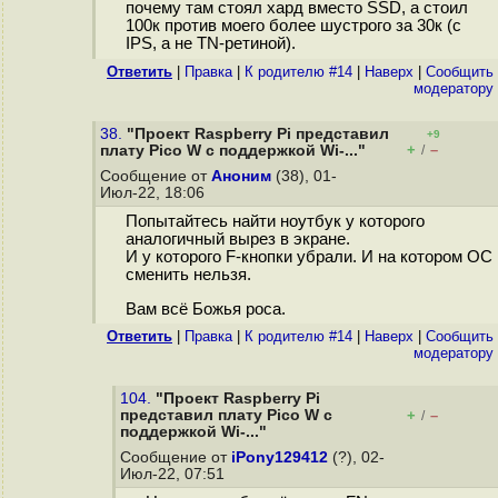
почему там стоял хард вместо SSD, а стоил
100к против моего более шустрого за 30к (с
IPS, а не TN-ретиной).
Ответить
|
Правка
|
К родителю #14
|
Наверх
|
Cообщить
модератору
38.
"Проект Raspberry Pi представил
+9
+
–
плату Pico W с поддержкой Wi-..."
/
Сообщение от
Аноним
(38), 01-
Июл-22, 18:06
Попытайтесь найти ноутбук у которого
аналогичный вырез в экране.
И у которого F-кнопки убрали. И на котором ОС
сменить нельзя.
Вам всё Божья роса.
Ответить
|
Правка
|
К родителю #14
|
Наверх
|
Cообщить
модератору
104.
"Проект Raspberry Pi
представил плату Pico W с
+
–
/
поддержкой Wi-..."
Сообщение от
iPony129412
(?), 02-
Июл-22, 07:51