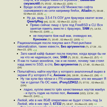
смузихлёб
(?), 05:02 , 02-Июл-22, (100)
+1
Вроде особо не дропали x32 Множество софта
скачиваемого из сети например firefox
,
Alladin
(?), 09:48 ,
02-Июл-22, (113)
+1
Ну да, ведь 3,5-4 Гб ОЗУ для браузера хватит всем
,
QwertyReg
(ok), 11:31 , 02-Июл-22, (123)
–3
Прямо сейчас пишу с lynx под FreeBSD в CLI Вся
занятая память вместе с браузеро
,
SNM
(?), 14:53 ,
02-Июл-22, (149)
+5
не покупаете бож-ный мак, очевидно же
,
Куноним
(?), 16:45 , 02-Июл-22, (163)
+2
Рационализация после покупки англ Post-purchase
rationalization, также известн
,
Без аргументов
(?), 17:34 , 01-
Июл-22, (25)
+10
Зато какой кайф бывает после покупки, когда вроде бы ни
на что не надеешься, ожи
,
SNM
(?), 20:31 , 01-Июл-22, (57)
+5
Я как-то тыкал моноблок, так и не понял, почему там стоял
хард вместо SSD, а сто
,
Без аргументов
(?), 17:48 , 01-Июл-22,
(34)
Попытайтесь найти ноутбук у которого аналогичный вырез в
экране И у которого F-к
,
Аноним
(38), 18:06 , 01-Июл-22, (38)
+9
Ну так купи без чёлки и с FN клавишами, кто же мешает Я
так и сделал По ОС наве
,
iPony129412
(?), 07:51 , 02-Июл-22,
(104)
ладно, куплю вместо трёх качественных ноутов макбук
- и пусть годик на полке пол
,
Аноним
(102), 13:54 , 02-
Июл-22, (141)
+1
Любой, ибо в них 8GiB оперативки не будет стоить под 1к
Любой, ибо в них при 3
,
67332
(?), 18:47 , 01-Июл-22, (43)
+4