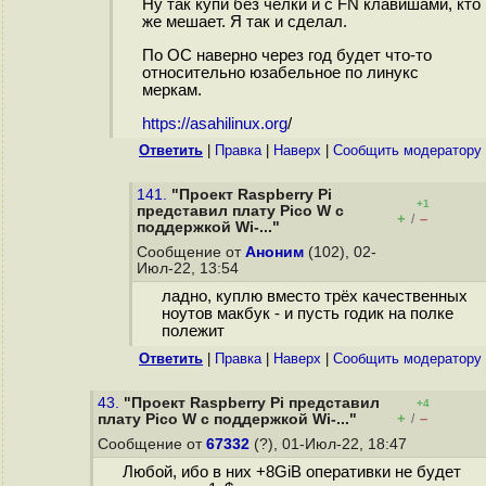
Ну так купи без чёлки и с FN клавишами, кто
же мешает. Я так и сделал.
По ОС наверно через год будет что-то
относительно юзабельное по линукс
меркам.
https://asahilinux.org
/
Ответить
|
Правка
|
Наверх
|
Cообщить модератору
141.
"Проект Raspberry Pi
+1
представил плату Pico W с
+
–
/
поддержкой Wi-..."
Сообщение от
Аноним
(102), 02-
Июл-22, 13:54
ладно, куплю вместо трёх качественных
ноутов макбук - и пусть годик на полке
полежит
Ответить
|
Правка
|
Наверх
|
Cообщить модератору
43.
"Проект Raspberry Pi представил
+4
+
–
плату Pico W с поддержкой Wi-..."
/
Сообщение от
67332
(?), 01-Июл-22, 18:47
Любой, ибо в них +8GiB оперативки не будет