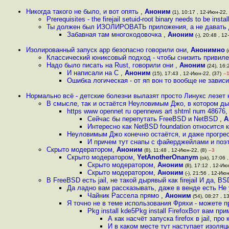
Никогда такого не было, и вот опять
,
Аноним
(1), 10:17 , 12-Июн-22, 
Prerequisites - the firejail setuid-root binary needs to be insta
Ты должен был ИЗОЛИРОВАТЬ приложения, а не давать 
Забавная там многоходовочка
,
Аноним
(-), 20:48 , 1
Изолированный запуск app безопасно говорили они
,
Анонимно
(
Классический юниксовый подход - чтобы снизить привиле
Надо было писать на Rust, говорили они
,
Аноним
(24), 16:
И написали на C
,
Аноним
(15), 17:43 , 12-Июн-22, (37)
–
Ошибка логическая - от яп вон то вообще не завис
Нормально всё - детские болезни вылазят просто Линукс лезет 
В смысле, так и остаётся Неуловимым Джо, в котором дыр
https www opennet ru opennews art shtml num 48676
Сейчас бы перепутать FreeBSD и NetBSD
,
А
Интересно как NetBSD foundation относится 
Неуловимым Джо конечно остаётся, и даже прогрес
И причем тут снапы с файерджейлами и поэ
Скрыто модератором
,
Аноним
(8), 11:48 , 12-Июн-22, (8)
–3
Скрыто модератором
,
YetAnotherOnanym
(ok), 17:06 
Скрыто модератором
,
Аноним
(8), 17:12 , 12-Ию
Скрыто модератором
,
Аноним
(-), 21:56 , 12-Июн
В FreeBSD есть jail, не такой дырявый как firejail И да, 
Да ладно вам рассказывать, даже в венде есть Не 
Чайник Рассела прямо
,
Аноним
(54), 08:27 , 1
Я точно не в теме использования Фряхи - можете 
Pkg install kde5Pkg install FirefoxВот вам п
А как насчёт запуска firefox в jail, п
И в каком месте тут наступает изоляци