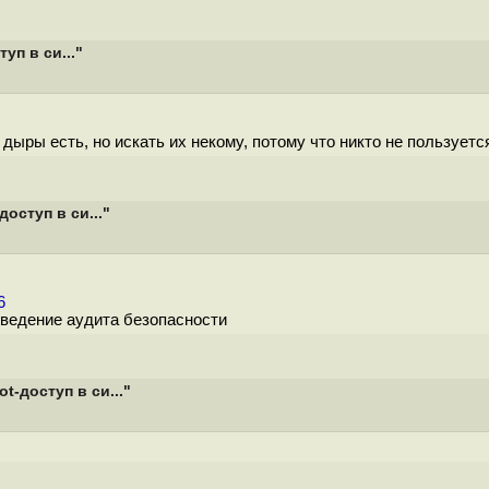
уп в си..."
дыры есть, но искать их некому, потому что никто не пользуетс
доступ в си..."
6
оведение аудита безопасности
t-доступ в си..."