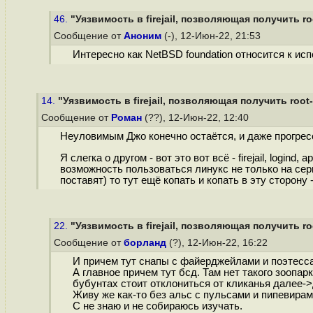
46.
"Уязвимость в firejail, позволяющая получить roo
Сообщение от
Аноним
(-), 12-Июн-22, 21:53
Интересно как NetBSD foundation относится к ис
14.
"Уязвимость в firejail, позволяющая получить root-
Сообщение от
Роман
(??), 12-Июн-22, 12:40
Неуловимым Джо конечно остаётся, и даже прогресс
Я слегка о другом - вот это вот всё - firejail, log
возможность пользоваться линукс не только на се
поставят) то тут ещё копать и копать в эту сторону 
22.
"Уязвимость в firejail, позволяющая получить roo
Сообщение от
борланд
(?), 12-Июн-22, 16:22
И причем тут снапы с файерджейлами и поэтесс
А главное причем тут бсд. Там нет такого зоопа
бубунтах стоит отклониться от кликанья далее-
Живу же как-то без альс с пульсами и пипевирами
C не знаю и не собираюсь изучать.