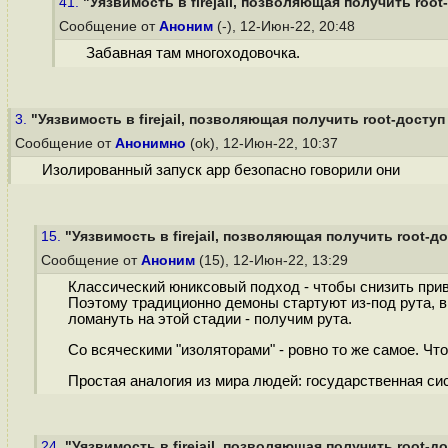
41.
"Уязвимость в firejail, позволяющая получить root-
Сообщение от
Аноним
(-), 12-Июн-22, 20:48
Забавная там многоходовочка.
3.
"Уязвимость в firejail, позволяющая получить root-доступ в
Сообщение от
Анонимно
(ok), 12-Июн-22, 10:37
Изолированный запуск app безопасно говорили они
15.
"Уязвимость в firejail, позволяющая получить root-дос
Сообщение от
Аноним
(15), 12-Июн-22, 13:29
Классический юниксовый подход - чтобы снизить прив
Поэтому традиционно демоны стартуют из-под рута, вы
ломануть на этой стадии - получим рута.
Со всяческими "изоляторами" - ровно то же самое. Чт
Простая аналогия из мира людей: государственная си
24.
"Уязвимость в firejail, позволяющая получить root-дос