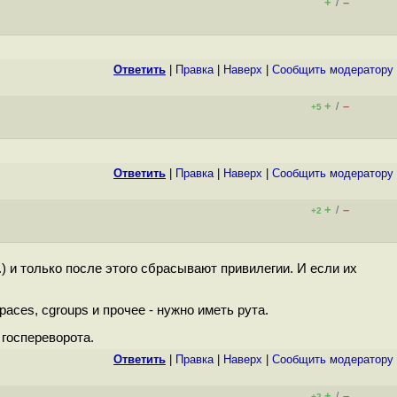
+
–
/
Ответить
|
Правка
|
Наверх
|
Cообщить модератору
+
–
/
+5
Ответить
|
Правка
|
Наверх
|
Cообщить модератору
+
–
/
+2
) и только после этого сбрасывают привилегии. И если их
aces, cgroups и прочее - нужно иметь рута.
 госпереворота.
Ответить
|
Правка
|
Наверх
|
Cообщить модератору
+
–
/
+2