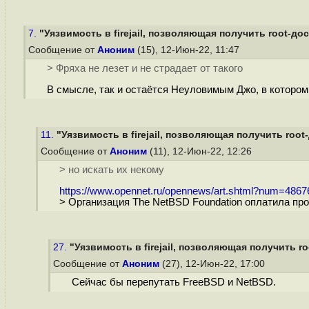
7.
"Уязвимость в firejail, позволяющая получить root-дост
Сообщение от
Аноним
(15), 12-Июн-22, 11:47
> Фряха не лезет и не страдает от такого
В смысле, так и остаётся Неуловимым Джо, в котором 
11.
"Уязвимость в firejail, позволяющая получить root-
Сообщение от
Аноним
(11), 12-Июн-22, 12:26
> но искать их некому
https://www.opennet.ru/opennews/art.shtml?num=4867
> Организация The NetBSD Foundation оплатила пр
27.
"Уязвимость в firejail, позволяющая получить roo
Сообщение от
Аноним
(27), 12-Июн-22, 17:00
Сейчас бы перепутать FreeBSD и NetBSD.