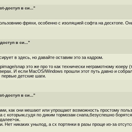
t-доступ в си..."
пользовнию фряхи, особенно с изоляцией софта на десктопе. Он
доступ в си..."
ирует в здесь, но давайте оставим это за кадром.
ind, appimage/snap это же про то как технически неграмотному юзе
рверах. И если MacOS/Windows прошли этот путь давно и собрал
- первые детские шаги.
t-доступ в си..."
ами, как они мешают или упрощают возможность простому поль
рка с которым,судя по диким тормозам снапа,безуспешно борятся
>далее>ок.
. Нет никаких унылод, а сх портянки в разы проще из-за отсутсв