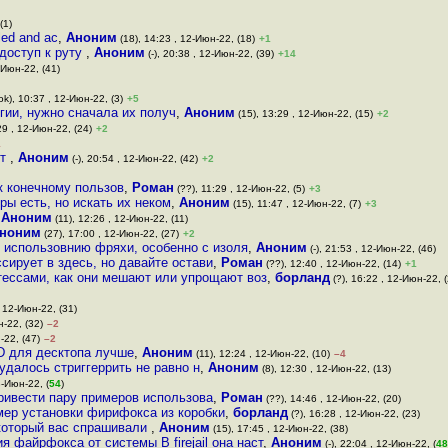
(1)
lled and ac
,
Аноним
(18), 14:23 , 12-Июн-22, (18)
+1
доступ к руту
,
Аноним
(-), 20:38 , 12-Июн-22, (39)
+14
2-Июн-22, (41)
ok), 10:37 , 12-Июн-22, (3)
+5
гии, нужно сначала их получ
,
Аноним
(15), 13:29 , 12-Июн-22, (15)
+2
29 , 12-Июн-22, (24)
+2
1
ит
,
Аноним
(-), 20:54 , 12-Июн-22, (42)
+2
к конечному пользов
,
Роман
(??), 11:29 , 12-Июн-22, (5)
+3
ы есть, но искать их неком
,
Аноним
(15), 11:47 , 12-Июн-22, (7)
+3
,
Аноним
(11), 12:26 , 12-Июн-22, (11)
ноним
(27), 17:00 , 12-Июн-22, (27)
+2
к использовнию фряхи, особенно с изоля
,
Аноним
(-), 21:53 , 12-Июн-22, (46)
сирует в здесь, но давайте остави
,
Роман
(??), 12:40 , 12-Июн-22, (14)
+1
тессами, как они мешают или упрощают воз
,
борланд
(?), 16:22 , 12-Июн-22, (
, 12-Июн-22, (31)
н-22, (32)
–2
-22, (47)
–2
BSD для десктопа лучше
,
Аноним
(11), 12:24 , 12-Июн-22, (10)
–4
удалось стриггеррить не равно н
,
Аноним
(8), 12:30 , 12-Июн-22, (13)
3-Июн-22, (
54
)
привести пару примеров использова
,
Роман
(??), 14:46 , 12-Июн-22, (20)
ример установки фирифокса из коробки
,
борланд
(?), 16:28 , 12-Июн-22, (23)
ро который вас спрашивали
,
Аноним
(15), 17:45 , 12-Июн-22, (38)
я файрфокса от системы В firejail она наст
,
Аноним
(-), 22:04 , 12-Июн-22, (
48