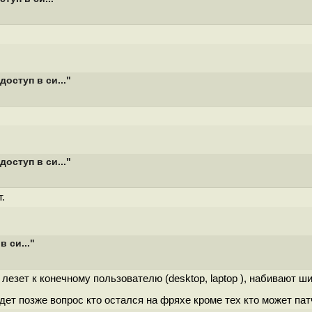
доступ в си..."
доступ в си..."
.
 си..."
лезет к конечному пользователю (desktop, laptop ), набивают ш
удет позже вопрос кто остался на фряхе кроме тех кто может патч