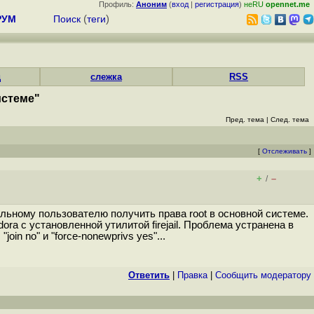
Профиль:
Аноним
(
вход
|
регистрация
)
неRU
opennet.me
РУМ
Поиск
(
теги
)
д
слежка
RSS
истеме"
Пред. тема
|
След. тема
[
Отслеживать
]
+
–
/
льному пользователю получить права root в основной системе.
ra с установленной утилитой firejail. Проблема устранена в
join no" и "force-nonewprivs yes"...
Ответить
|
Правка
|
Cообщить модератору