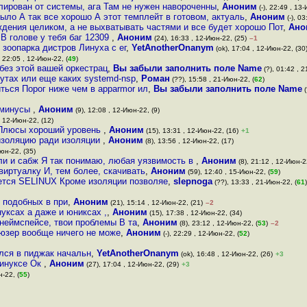
золирован от системы, ага Там не нужен навороченны
,
Аноним
(-), 22:49 , 13-
ыло А так все хорошо А этот темплейт в готовом, актуаль
,
Аноним
(-), 03
ждения целиком, а не выхватывать частями и все будет хорошо Пот
,
Ано
В голове у тебя баг 12309
,
Аноним
(24), 16:33 , 12-Июн-22, (25)
–1
 зоопарка дистров Линуха с ег
,
YetAnotherOnanym
(ok), 17:04 , 12-Июн-22, (30
, 22:05 , 12-Июн-22, (
49
)
 без этой вашей оркестрац
,
Вы забыли заполнить поле Name
(?), 01:42 , 2
рутах или еще каких systemd-nsp
,
Роман
(??), 15:58 , 21-Июн-22, (
62
)
риться Порог ниже чем в apparmor ил
,
Вы забыли заполнить поле Name
(
ы минусы
,
Аноним
(9), 12:08 , 12-Июн-22, (9)
, 12-Июн-22, (12)
41Плюсы хороший уровень
,
Аноним
(15), 13:31 , 12-Июн-22, (16)
+1
 изоляцию ради изоляции
,
Аноним
(8), 13:56 , 12-Июн-22, (17)
юн-22, (35)
ли и сабж Я так понимаю, любая уязвимость в
,
Аноним
(8), 21:12 , 12-Июн-2
иртуалку И, тем более, скачивать
,
Аноним
(59), 12:40 , 15-Июн-22, (
59
)
вается SELINUX Кроме изоляции позволяе
,
slepnoga
(??), 13:33 , 21-Июн-22, (
61
)
й подобных в при
,
Аноним
(21), 15:14 , 12-Июн-22, (21)
–2
нуксах а даже и юниксах ,
,
Аноним
(15), 17:38 , 12-Июн-22, (34)
 неймспейсе, твои проблемы В та
,
Аноним
(8), 23:12 , 12-Июн-22, (
53
)
–2
 юзер вообще ничего не може
,
Аноним
(-), 22:29 , 12-Июн-22, (
52
)
лся в пиджак начальн
,
YetAnotherOnanym
(ok), 16:48 , 12-Июн-22, (26)
+3
Линуксе Ок
,
Аноним
(27), 17:04 , 12-Июн-22, (29)
+3
н-22, (
55
)