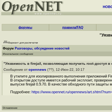
НОВ
форумы
правила/FAQ
"Уязви
Вариант для распечатки
Форум
Разговоры, обсуждение новостей
Изначальное сообщение
"Уязвимость в firejail, позволяющая получить root-доступ в
Сообщение от
opennews
(??), 12-Июн-22, 10:17
В утилите для изолированного выполнения приложений Fir
В открытом доступе имеется рабочий эксплоит, проверенны
выпуске firejail 0.9.70. В качестве обходного пути защиты мож
Подробнее:
https://www.opennet.ru/opennews/art.shtml?nu
Оглавление