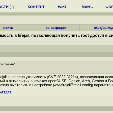
ОСТИ
(
+
)
КОНТЕНТ
WIKI
MAN'ы
ФО
поиск
регистрация
вход/выхо
мость в firejail, позволяющая получить root-доступ в с
 системе"
ejail выявлена уязвимость (CVE-2022-31214), позволяющая лока
й в актуальных выпусках openSUSE, Debian, Arch, Gentoo и Fedo
но выставить в настройках (/etc/firejail/firejail.config) параметры "
m=57337