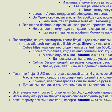
И правда, в каком месте jail и
В вашем рецепте его не б
Читать ветку обсу
sarcasm Лучше поддержкой оборудования sarcasm 
Во Фряхе свои нюансы есть Но, вообще - да, после
Бальзамы так то разные бывают
,
Аноним
(-)
Это не про desktop, а про то как изолировать приложения
Не согласен - кому надо тот давно по старинке в ч
Как раз в firejail есть профили Можно не па
Посоветуйте, на что посмотреть кроме firejail и где какие плюс
https wiki archlinux org title Bubblewrap
,
Shevchuk
(ok), 12:26 
Qubes https www opennet ru opennews art shtml num 566
Кроме того случая, когда изично поимели всю эту
А такие случаи были
,
Аноним
(15), 17:39 , 12-И
Да несколько ж было, иногда упомина
Сейчас бы для каждой программы создавать свою в
Давно, уже, лет 15 как все сделано - назы
Факт, что firejail SUID root - это уже красный флаг И уязвимосте
А есть какие-то средства изоляции приложений в этих ли
Конечно, user namespaces Если ты замапил рута в
Тут как бы нюансик в том что иначе обычный бесправный
Всё гениальное - просто Это как если бы Энди Дюфрейн наряди
Чтобы получить рут на Линуксе нужно сперва получить рут на 
опять тюрьму сожгли и сбежали, изверги
,
Аноним
(-), 14:59 , 13-Ию