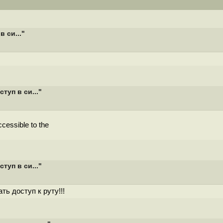
 си..."
туп в си..."
accessible to the
туп в си..."
 доступ к руту!!!