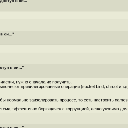
доступ в си..."
 си..."
туп в си..."
илегии, нужно сначала их получить.
полняют привилегированные операции (socket bind, chroot и т.д.
обы нормально заизолировать процесс, то есть настроить namesp
стема, эффективно борющаяся с коррупцией, легко уязвима для
туп в си..."