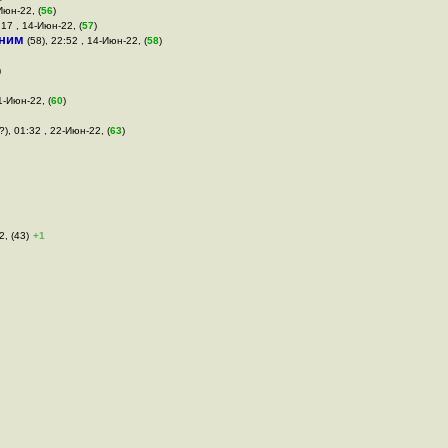
Июн-22, (
56
)
:17 , 14-Июн-22, (
57
)
ним
(58), 22:52 , 14-Июн-22, (
58
)
)
1-Июн-22, (
60
)
?), 01:32 , 22-Июн-22, (
63
)
2, (43)
+1