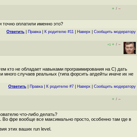
+
–
/
и точно оплатили именно это?
Ответить
|
Правка
|
К родителю #11
|
Наверх
|
Cообщить модератору
+
–
/
+1
ру (тем кто не обладает навыками программирования на С) дать
и много случаев реальных (типа форсить апдейты иначе их не
Ответить
|
Правка
|
К родителю #7
|
Наверх
|
Cообщить модератору
+
–
/
зователю что-либо делать?
. Во фре вообще все максимально просто, особенно там где в
ия этих ваших run level.